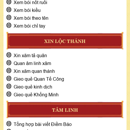
Xem bói nốt ruồi
Xem bói kiều
Xem bói theo tên
Xem bói chỉ tay
XIN LỘC THÁNH
Xin xăm tả quân
Quan âm linh xâm
Xin xăm quan thánh
Gieo quẻ Quan Tế Công
Gieo quẻ kinh dịch
Gieo quẻ Khổng Minh
TÂM LINH
Tổng hợp bài viết Điềm Báo