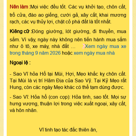
Nên làm :
Mọi việc đều tốt. Các vụ khởi tạo, chôn cất,
trổ cửa, đào ao giếng, cưới gả, xây cất, khai mương
rạch, các vụ thủy lợi, chặt cỏ phá đất là tốt nhất.
Kiêng cữ :
Đóng giường, lót giường, đi thuyền, mua
sắm. Vì vậy, ngày này không nên tiến hành mua sắm
như ô tô, xe máy, nhà đất …
Xem ngày mua xe
trong tháng 9 năm 2026
hoặc
xem ngày mua nhà
Ngoại lệ :
- Sao Vĩ hỏa Hổ tại Mùi, Hợi, Mẹo khắc kỵ chôn cất.
Tại Mùi là vị trí Hãm Địa của Sao Vỹ. Tại Kỷ Mẹo rất
Hung, còn các ngày Mẹo khác có thể tạm dùng được.
- Sao Vĩ: Hỏa hổ (con cọp): Hỏa tinh, sao tốt. Mọi sự
hưng vượng, thuận lợi trong việc xuất ngoại, xây cất,
và hôn nhân.
Vĩ tinh tạo tác đắc thiên ân,