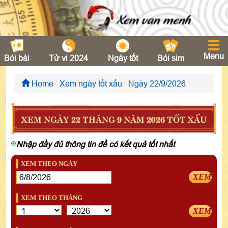
Menu
Bói bài
Tử vi 2024
Ngày tốt
Bói sim
Home
Xem ngày tốt xấu
Ngày 22/9/2026
XEM NGÀY 22 THÁNG 9 NĂM 2026 TỐT XẤU
Nhập đầy đủ thông tin để có kết quả tốt nhất
XEM THEO NGÀY
XEM
XEM THEO THÁNG
XEM