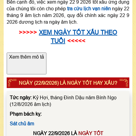
Bên cạnh đó, việc xem ngày 22 9 2026 tốt xấu ứng dụng
của chúng tôi còn cho phép
tra cứu lịch vạn niên
ngày 22
tháng 9 âm lịch năm 2026, quy đổi chính xác ngày 22 9
2026 dương lịch ra ngày âm lịch.
>>>>>
XEM NGÀY TỐT XẤU THEO
TUỔI
<<<<<
Xem thêm mô tả
NGÀY (22/9/2026) LÀ NGÀY TỐT HAY XẤU?
Tức ngày:
Kỷ Hợi, tháng Đinh Dậu năm Bính Ngọ
(12/8/2026 âm lịch)
Phạm bách kỵ:
Sát chủ âm
NGÀY 22/9/2026 LÀ
NGÀY TỐT