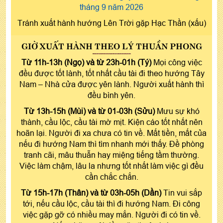
tháng 9 năm 2026
Tránh xuất hành hướng Lên Trời gặp Hạc Thần (xấu)
GIỜ XUẤT HÀNH THEO LÝ THUẦN PHONG
Từ 11h-13h (Ngọ) và từ 23h-01h (Tý)
Mọi công việc
đều được tốt lành, tốt nhất cầu tài đi theo hướng Tây
Nam – Nhà cửa được yên lành. Người xuất hành thì
đều bình yên.
Từ 13h-15h (Mùi) và từ 01-03h (Sửu)
Mưu sự khó
thành, cầu lộc, cầu tài mờ mịt. Kiện cáo tốt nhất nên
hoãn lại. Người đi xa chưa có tin về. Mất tiền, mất của
nếu đi hướng Nam thì tìm nhanh mới thấy. Đề phòng
tranh cãi, mâu thuẫn hay miệng tiếng tầm thường.
Việc làm chậm, lâu la nhưng tốt nhất làm việc gì đều
cần chắc chắn.
Từ 15h-17h (Thân) và từ 03h-05h (Dần)
Tin vui sắp
tới, nếu cầu lộc, cầu tài thì đi hướng Nam. Đi công
việc gặp gỡ có nhiều may mắn. Người đi có tin về.