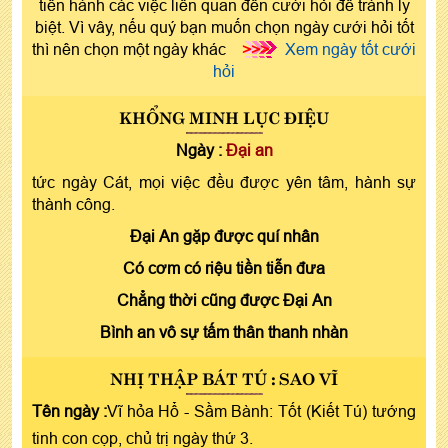
tiến hành các việc liên quan đến cưới hỏi để tránh ly
biệt. Vì vây, nếu quý bạn muốn chọn ngày cưới hỏi tốt
thì nên chọn một ngày khác
>>>
Xem ngày tốt cưới
hỏi
KHỔNG MINH LỤC ĐIỆU
Ngày :
Đại an
tức ngày Cát, mọi việc đều được yên tâm, hành sự
thành công.
Đại An gặp được quí nhân
Có cơm có riệu tiền tiễn đưa
Chẳng thời cũng được Đại An
Bình an vô sự tấm thân thanh nhàn
NHỊ THẬP BÁT TÚ : SAO VĨ
Tên ngày :
Vĩ hỏa Hổ - Sầm Bành: Tốt (Kiết Tú) tướng
tinh con cọp, chủ trị ngày thứ 3.