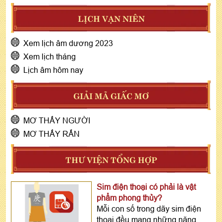
LỊCH VẠN NIÊN
Xem lịch âm dương 2023
Xem lịch tháng
Lịch âm hôm nay
GIẢI MÃ GIẤC MƠ
MƠ THẤY NGƯỜI
MƠ THẤY RẮN
THƯ VIỆN TỔNG HỢP
Sim điện thoại có phải là vật
phẩm phong thủy?
Mỗi con số trong dãy sim điện
thoại đều mang những năng