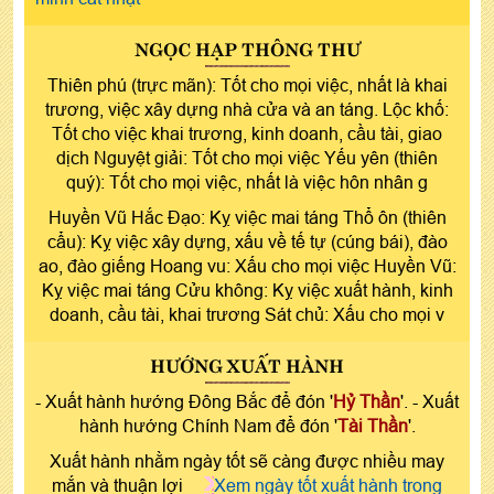
NGỌC HẠP THÔNG THƯ
Thiên phú (trực mãn): Tốt cho mọi việc, nhất là khai
trương, việc xây dựng nhà cửa và an táng. Lộc khố:
Tốt cho việc khai trương, kinh doanh, cầu tài, giao
dịch Nguyệt giải: Tốt cho mọi việc Yếu yên (thiên
quý): Tốt cho mọi việc, nhất là việc hôn nhân g
Huyền Vũ Hắc Đạo: Kỵ việc mai táng Thổ ôn (thiên
cẩu): Kỵ việc xây dựng, xấu về tế tự (cúng bái), đào
ao, đào giếng Hoang vu: Xấu cho mọi việc Huyền Vũ:
Kỵ việc mai táng Cửu không: Kỵ việc xuất hành, kinh
doanh, cầu tài, khai trương Sát chủ: Xấu cho mọi v
HƯỚNG XUẤT HÀNH
- Xuất hành hướng Đông Bắc để đón '
Hỷ Thần
'. - Xuất
hành hướng Chính Nam để đón '
Tài Thần
'.
Xuất hành nhằm ngày tốt sẽ càng được nhiều may
mắn và thuận lợi
Xem ngày tốt xuất hành trong