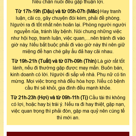
Nếu chăn nuôi đều gặp thuận lợi.
Từ 17h-19h (Dậu) và từ 05h-07h (Mão)
Hay tranh
luận, cãi cọ, gây chuyện đói kém, phải đề phòng.
Người ra đi tốt nhất nên hoãn lại. Phòng người người
nguyền rủa, tránh lây bệnh. Nói chung những việc
như hội họp, tranh luận, việc quan,…nên tránh đi vào
giờ này. Nếu bắt buộc phải đi vào giờ này thì nên giữ
miệng để hạn ché gây ẩu đả hay cãi nhau.
Từ 19h-21h (Tuất) và từ 07h-09h (Thìn)
Là giờ rất tốt
lành, nếu đi thường gặp được may mắn. Buôn bán,
kinh doanh có lời. Người đi sắp về nhà. Phụ nữ có tin
mừng. Mọi việc trong nhà đều hòa hợp. Nếu có bệnh
cầu thì sẽ khỏi, gia đình đều mạnh khỏe.
Từ 21h-23h (Hợi) và từ 09h-11h (Tị)
Cầu tài thì không
có lợi, hoặc hay bị trái ý. Nếu ra đi hay thiệt, gặp nạn,
việc quan trọng thì phải đòn, gặp ma quỷ nên cúng tế
thì mới an.