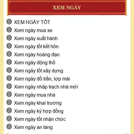
XEM NGÀY
XEM NGÀY TỐT
Xem ngày mua xe
Xem ngày xuất hành
Xem ngày tốt kết hôn
Xem ngày hoàng đạo
Xem ngày động thổ
Xem ngày tốt xây dựng
Xem ngày đổ trần, lợp mái
Xem ngày nhập trạch nhà mới
Xem ngày mua nhà
Xem ngày khai trương
Xem ngày ký hợp đồng
Xem ngày tốt nhận chức
Xem ngày an táng