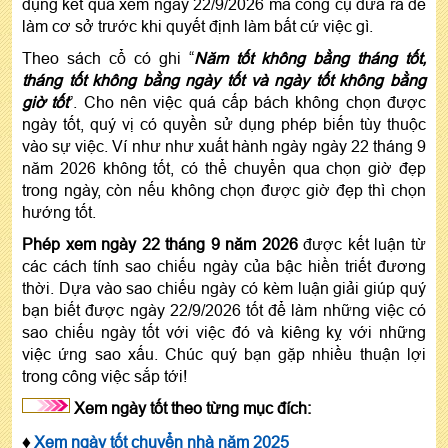
dụng kết quả xem ngày 22/9/2026 mà công cụ đưa ra để
làm cơ sở trước khi quyết định làm bất cứ việc gì.
Theo sách cổ có ghi “
Năm tốt không bằng tháng tốt,
tháng tốt không bằng ngày tốt và ngày tốt không bằng
giờ tốt
”. Cho nên việc quá cấp bách không chọn được
ngày tốt, quý vị có quyền sử dụng phép biến tùy thuộc
vào sự việc. Ví như như xuất hành ngày ngày 22 tháng 9
năm 2026 không tốt, có thể chuyển qua chọn giờ đẹp
trong ngày, còn nếu không chọn được giờ đẹp thì chọn
hướng tốt.
Phép xem ngày 22 tháng 9 năm 2026
được kết luận từ
các cách tính sao chiếu ngày của bậc hiền triết đương
thời. Dựa vào sao chiếu ngày có kèm luận giải giúp quý
bạn biết được ngày 22/9/2026 tốt để làm những việc có
sao chiếu ngày tốt với việc đó và kiêng kỵ với những
việc ứng sao xấu. Chúc quý bạn gặp nhiều thuận lợi
trong công việc sắp tới!
Xem ngày tốt theo từng mục đích:
♦
Xem ngày tốt chuyển nhà năm 2025