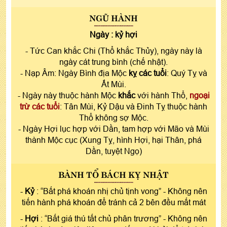
NGŨ HÀNH
Ngày :
kỷ hợi
- Tức Can khắc Chi (Thổ khắc Thủy), ngày này là
ngày cát trung bình (chế nhật).
- Nạp Âm: Ngày Bình địa Mộc
kỵ các tuổi
: Quý Tỵ và
Ất Mùi.
- Ngày này thuộc hành Mộc
khắc
với hành Thổ,
ngoại
trừ các tuổi
: Tân Mùi, Kỷ Dậu và Đinh Tỵ thuộc hành
Thổ không sợ Mộc.
- Ngày Hợi lục hợp với Dần, tam hợp với Mão và Mùi
thành Mộc cục (Xung Tỵ, hình Hợi, hại Thân, phá
Dần, tuyệt Ngọ)
BÀNH TỔ BÁCH KỴ NHẬT
-
Kỷ
: “Bất phá khoán nhị chủ tịnh vong” - Không nên
tiến hành phá khoán để tránh cả 2 bên đều mất mát
-
Hợi
: “Bất giá thú tất chủ phân trương” - Không nên