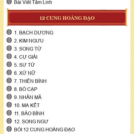
Bài Viết Tâm Linh
12 CUNG HOÀNG ĐẠO
1. BẠCH DƯƠNG
2. KIM NGƯU
3. SONG TỬ
4. CỰ GIẢI
5. SƯ TỬ
6. XỬ NỮ
7. THIÊN BÌNH
8. BÒ CẠP
9. NHÂN MÃ
10. MA KẾT
11. BẢO BÌNH
12. SONG NGƯ
BÓI 12 CUNG HOÀNG ĐẠO