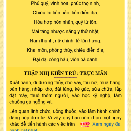
Phú quý, vinh hoa, phúc thọ ninh,
Chiêu tài tiến bảo, tiến điền địa,
Hòa hợp hôn nhân, quý tử tôn.
Mai táng nhược năng y thử nhật,
Nam thanh, nữ chính, tử tôn hưng.
Khai môn, phóng thủy, chiêu điền địa,
Đại đại công hầu, viễn bá danh.
THẬP NHỊ KIẾN TRỪ : TRỰC MÃN
Xuất hành, đi đường thủy, cho vay, thu nợ, mua hàng,
bán hàng, nhập kho, đặt táng, kê gác, sửa chữa, lắp
đặt máy, thuê thêm người, vào học kỹ nghệ, làm
chuồng gà ngỗng vịt.
Lên quan lĩnh chức, uống thuốc, vào làm hành chính,
dâng nộp đơn từ. Vì vậy, quý bạn nên chọn một ngày
khác để tiến hành các việc trên
>>>
Xem ngày đại
minh cát nhật