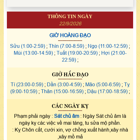
THÔNG TIN NGÀY
22/9/2026
GIỜ HOÀNG ĐẠO
Sửu (1:00-2:59)
;
Thìn (7:00-8:59)
;
Ngọ (11:00-12:59)
;
Mùi (13:00-14:59)
;
Tuất (19:00-20:59)
;
Hợi (21:00-
22:59)
;
GIỜ HẮC ĐẠO
Tí (23:00-0:59)
;
Dần (3:00-4:59)
;
Mão (5:00-6:59)
;
Tỵ
(9:00-10:59)
;
Thân (15:00-16:59)
;
Dậu (17:00-18:59)
;
CÁC NGÀY KỴ
Phạm phải ngày :
Sát chủ âm
: Ngày Sát chủ âm là
ngày kỵ các việc về mai táng, tu sửa mộ phần.
: Kỵ Chôn cất, cưới xin, vợ chồng xuất hành,xây nhà
,xây mồ mả