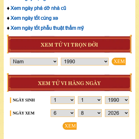
♦
Xem ngày phá dỡ nhà cũ
♦
Xem ngày tốt cúng xe
♦
Xem ngày tốt phẫu thuật thẩm mỹ
XEM TỬ VI TRỌN ĐỜI
XEM
XEM TỬ VI HÀNG NGÀY
NGÀY SINH
NGÀY XEM
XEM