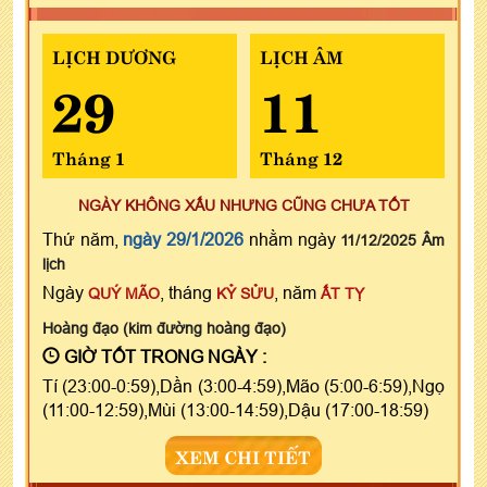
LỊCH DƯƠNG
LỊCH ÂM
29
11
Tháng 1
Tháng 12
NGÀY KHÔNG XẤU NHƯNG CŨNG CHƯA TỐT
Thứ năm,
ngày 29/1/2026
nhằm ngày
11/12/2025 Âm
lịch
Ngày
, tháng
, năm
QUÝ MÃO
KỶ SỬU
ẤT TỴ
Hoàng đạo (kim đường hoàng đạo)
GIỜ TỐT TRONG NGÀY :
Tí (23:00-0:59),Dần (3:00-4:59),Mão (5:00-6:59),Ngọ
(11:00-12:59),Mùi (13:00-14:59),Dậu (17:00-18:59)
XEM CHI TIẾT