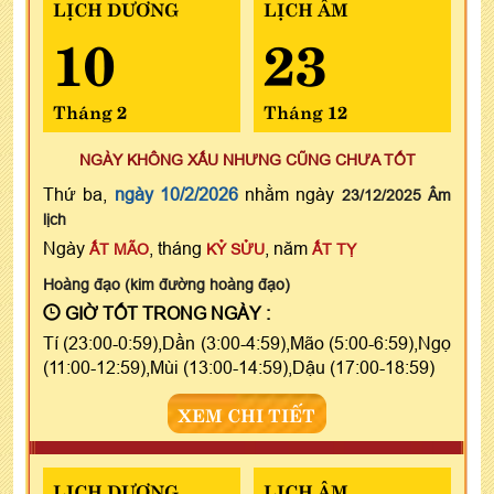
LỊCH DƯƠNG
LỊCH ÂM
10
23
Tháng 2
Tháng 12
NGÀY KHÔNG XẤU NHƯNG CŨNG CHƯA TỐT
Thứ ba,
ngày 10/2/2026
nhằm ngày
23/12/2025 Âm
lịch
Ngày
, tháng
, năm
ẤT MÃO
KỶ SỬU
ẤT TỴ
Hoàng đạo (kim đường hoàng đạo)
GIỜ TỐT TRONG NGÀY :
Tí (23:00-0:59),Dần (3:00-4:59),Mão (5:00-6:59),Ngọ
(11:00-12:59),Mùi (13:00-14:59),Dậu (17:00-18:59)
XEM CHI TIẾT
LỊCH DƯƠNG
LỊCH ÂM