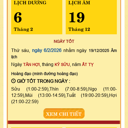
LỊCH DƯƠNG
LỊCH ÂM
6
19
Tháng 2
Tháng 12
NGÀY TỐT
Thứ sáu,
ngày 6/2/2026
nhằm ngày
19/12/2025 Âm
lịch
Ngày
, tháng
, năm
TÂN HỢI
KỶ SỬU
ẤT TỴ
Hoàng đạo (minh đường hoàng đạo)
GIỜ TỐT TRONG NGÀY :
Sửu (1:00-2:59),Thìn (7:00-8:59),Ngọ (11:00-
12:59),Mùi (13:00-14:59),Tuất (19:00-20:59),Hợi
(21:00-22:59)
XEM CHI TIẾT