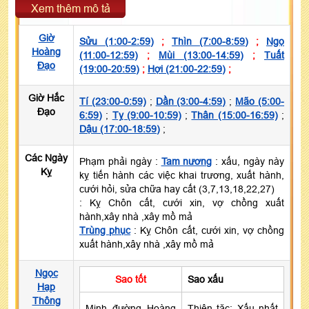
Xem thêm mô tả
Giờ
Sửu (1:00-2:59)
;
Thìn (7:00-8:59)
;
Ngọ
Hoàng
(11:00-12:59)
;
Mùi (13:00-14:59)
;
Tuất
Đạo
(19:00-20:59)
;
Hợi (21:00-22:59)
;
Giờ Hắc
Tí (23:00-0:59)
;
Dần (3:00-4:59)
;
Mão (5:00-
Đạo
6:59)
;
Tỵ (9:00-10:59)
;
Thân (15:00-16:59)
;
Dậu (17:00-18:59)
;
Các Ngày
Phạm phải ngày :
Tam nương
: xấu, ngày này
Kỵ
kỵ tiến hành các việc khai trương, xuất hành,
cưới hỏi, sửa chữa hay cất (3,7,13,18,22,27)
: Kỵ Chôn cất, cưới xin, vợ chồng xuất
hành,xây nhà ,xây mồ mả
Trùng phục
: Kỵ Chôn cất, cưới xin, vợ chồng
xuất hành,xây nhà ,xây mồ mả
Ngọc
Sao tốt
Sao xấu
Hạp
Thông
Minh đường Hoàng
Thiên tặc: Xấu nhất