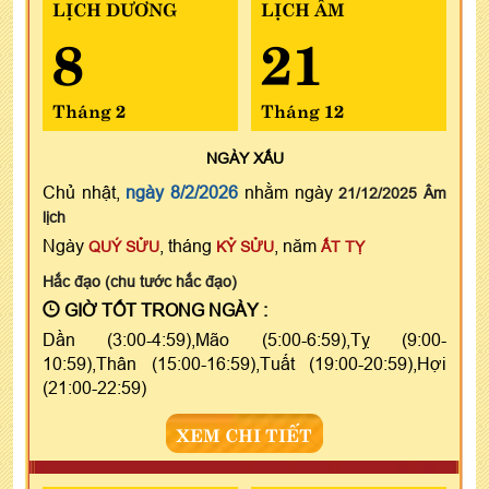
LỊCH DƯƠNG
LỊCH ÂM
8
21
Tháng 2
Tháng 12
NGÀY
XẤU
Chủ nhật,
ngày 8/2/2026
nhằm ngày
21/12/2025 Âm
lịch
Ngày
, tháng
, năm
QUÝ SỬU
KỶ SỬU
ẤT TỴ
Hắc đạo (chu tước hắc đạo)
GIỜ TỐT TRONG NGÀY :
Dần (3:00-4:59),Mão (5:00-6:59),Tỵ (9:00-
10:59),Thân (15:00-16:59),Tuất (19:00-20:59),Hợi
(21:00-22:59)
XEM CHI TIẾT