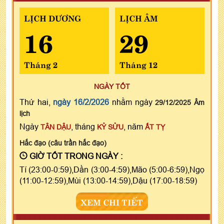
LỊCH DƯƠNG
LỊCH ÂM
16
29
Tháng 2
Tháng 12
NGÀY TỐT
Thứ hai,
ngày 16/2/2026
nhằm ngày
29/12/2025 Âm
lịch
Ngày
, tháng
, năm
TÂN DẬU
KỶ SỬU
ẤT TỴ
Hắc đạo (câu trần hắc đạo)
GIỜ TỐT TRONG NGÀY :
Tí (23:00-0:59),Dần (3:00-4:59),Mão (5:00-6:59),Ngọ
(11:00-12:59),Mùi (13:00-14:59),Dậu (17:00-18:59)
XEM CHI TIẾT