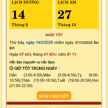
LỊCH DƯƠNG
LỊCH ÂM
14
27
Tháng 2
Tháng 12
NGÀY TỐT
Thứ bảy,
ngày 14/2/2026
nhằm ngày
27/12/2025 Âm
lịch
Ngày
, tháng
, năm
KỶ MÙI
KỶ SỬU
ẤT TỴ
Hắc đạo (nguyên vu hắc đạo)
GIỜ TỐT TRONG NGÀY :
Dần (3:00-4:59),Mão (5:00-6:59),Tỵ (9:00-
10:59),Thân (15:00-16:59),Tuất (19:00-20:59),Hợi
(21:00-22:59)
XEM CHI TIẾT