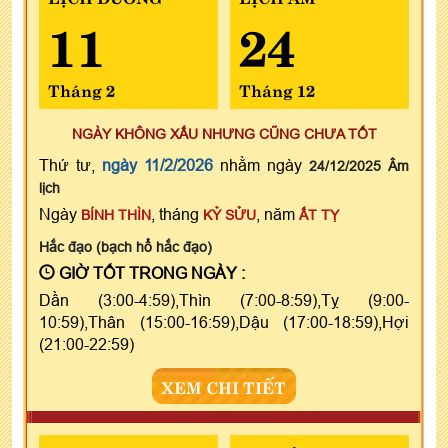
11
24
Tháng 2
Tháng 12
NGÀY KHÔNG XẤU NHƯNG CŨNG CHƯA TỐT
Thứ tư,
ngày 11/2/2026
nhằm ngày
24/12/2025 Âm
lịch
Ngày
, tháng
, năm
BÍNH THÌN
KỶ SỬU
ẤT TỴ
Hắc đạo (bạch hổ hắc đạo)
GIỜ TỐT TRONG NGÀY :
Dần (3:00-4:59),Thìn (7:00-8:59),Tỵ (9:00-
10:59),Thân (15:00-16:59),Dậu (17:00-18:59),Hợi
(21:00-22:59)
XEM CHI TIẾT