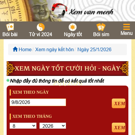
Menu
Bói bài
Tử vi 2024
Ngày tốt
Bói sim
Home
Xem ngày kết hôn
Ngày 25/1/2026
XEM NGÀY TỐT CƯỚI HỎI - NGÀY
Nhập đầy đủ thông tin để có kết quả tốt nhất
25/1/2026
XEM THEO NGÀY
XEM
XEM THEO THÁNG
XEM