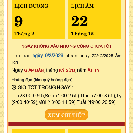
LỊCH DƯƠNG
LỊCH ÂM
9
22
Tháng 2
Tháng 12
NGÀY KHÔNG XẤU NHƯNG CŨNG CHƯA TỐT
Thứ hai,
ngày 9/2/2026
nhằm ngày
22/12/2025 Âm
lịch
Ngày
, tháng
, năm
GIÁP DẦN
KỶ SỬU
ẤT TỴ
Hoàng đạo (kim quỹ hoàng đạo)
GIỜ TỐT TRONG NGÀY :
Tí (23:00-0:59),Sửu (1:00-2:59),Thìn (7:00-8:59),Tỵ
(9:00-10:59),Mùi (13:00-14:59),Tuất (19:00-20:59)
XEM CHI TIẾT