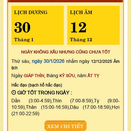
LỊCH DƯƠNG
LỊCH ÂM
30
12
Tháng 1
Tháng 12
NGÀY KHÔNG XẤU NHƯNG CŨNG CHƯA TỐT
Thứ sáu,
ngày 30/1/2026
nhằm ngày
12/12/2025 Âm
lịch
Ngày
, tháng
, năm
GIÁP THÌN
KỶ SỬU
ẤT TỴ
Hắc đạo (bạch hổ hắc đạo)
GIỜ TỐT TRONG NGÀY :
Dần (3:00-4:59),Thìn (7:00-8:59),Tỵ (9:00-
10:59),Thân (15:00-16:59),Dậu (17:00-18:59),Hợi
(21:00-22:59)
XEM CHI TIẾT