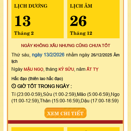
LỊCH DƯƠNG
LỊCH ÂM
13
26
Tháng 2
Tháng 12
NGÀY KHÔNG XẤU NHƯNG CŨNG CHƯA TỐT
Thứ sáu,
ngày 13/2/2026
nhằm ngày
26/12/2025 Âm
lịch
Ngày
, tháng
, năm
MẬU NGỌ
KỶ SỬU
ẤT TỴ
Hắc đạo (thiên lao hắc đạo)
GIỜ TỐT TRONG NGÀY :
Tí (23:00-0:59),Sửu (1:00-2:59),Mão (5:00-6:59),Ngọ
(11:00-12:59),Thân (15:00-16:59),Dậu (17:00-18:59)
XEM CHI TIẾT