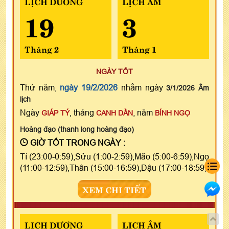
LỊCH DƯƠNG
LỊCH ÂM
19
3
Tháng 2
Tháng 1
NGÀY TỐT
Thứ năm,
ngày 19/2/2026
nhằm ngày
3/1/2026 Âm
lịch
Ngày
, tháng
, năm
GIÁP TÝ
CANH DẦN
BÍNH NGỌ
Hoàng đạo (thanh long hoàng đạo)
GIỜ TỐT TRONG NGÀY :
Tí (23:00-0:59),Sửu (1:00-2:59),Mão (5:00-6:59),Ngọ
(11:00-12:59),Thân (15:00-16:59),Dậu (17:00-18:59)
XEM CHI TIẾT
LỊCH DƯƠNG
LỊCH ÂM