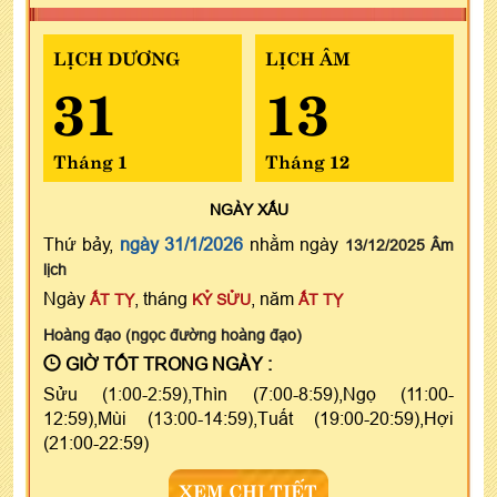
LỊCH DƯƠNG
LỊCH ÂM
31
13
Tháng 1
Tháng 12
NGÀY
XẤU
Thứ bảy,
ngày 31/1/2026
nhằm ngày
13/12/2025 Âm
lịch
Ngày
, tháng
, năm
ẤT TỴ
KỶ SỬU
ẤT TỴ
Hoàng đạo (ngọc đường hoàng đạo)
GIỜ TỐT TRONG NGÀY :
Sửu (1:00-2:59),Thìn (7:00-8:59),Ngọ (11:00-
12:59),Mùi (13:00-14:59),Tuất (19:00-20:59),Hợi
(21:00-22:59)
XEM CHI TIẾT