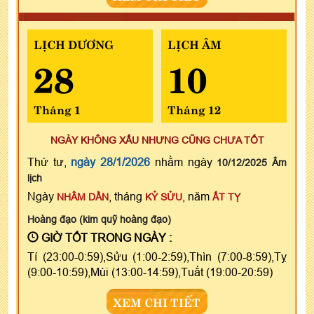
LỊCH DƯƠNG
LỊCH ÂM
28
10
Tháng 1
Tháng 12
NGÀY KHÔNG XẤU NHƯNG CŨNG CHƯA TỐT
Thứ tư,
ngày 28/1/2026
nhằm ngày
10/12/2025 Âm
lịch
Ngày
, tháng
, năm
NHÂM DẦN
KỶ SỬU
ẤT TỴ
Hoàng đạo (kim quỹ hoàng đạo)
GIỜ TỐT TRONG NGÀY :
Tí (23:00-0:59),Sửu (1:00-2:59),Thìn (7:00-8:59),Tỵ
(9:00-10:59),Mùi (13:00-14:59),Tuất (19:00-20:59)
XEM CHI TIẾT