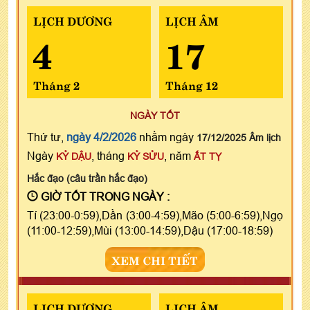
LỊCH DƯƠNG
LỊCH ÂM
4
17
Tháng 2
Tháng 12
NGÀY TỐT
Thứ tư,
ngày 4/2/2026
nhằm ngày
17/12/2025 Âm lịch
Ngày
, tháng
, năm
KỶ DẬU
KỶ SỬU
ẤT TỴ
Hắc đạo (câu trần hắc đạo)
GIỜ TỐT TRONG NGÀY :
Tí (23:00-0:59),Dần (3:00-4:59),Mão (5:00-6:59),Ngọ
(11:00-12:59),Mùi (13:00-14:59),Dậu (17:00-18:59)
XEM CHI TIẾT
LỊCH DƯƠNG
LỊCH ÂM