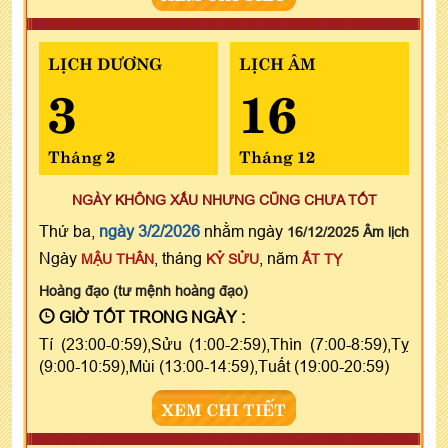
LỊCH DƯƠNG
LỊCH ÂM
3
16
Tháng 2
Tháng 12
NGÀY KHÔNG XẤU NHƯNG CŨNG CHƯA TỐT
Thứ ba,
ngày 3/2/2026
nhằm ngày
16/12/2025 Âm lịch
Ngày
, tháng
, năm
MẬU THÂN
KỶ SỬU
ẤT TỴ
Hoàng đạo (tư mệnh hoàng đạo)
GIỜ TỐT TRONG NGÀY :
Tí (23:00-0:59),Sửu (1:00-2:59),Thìn (7:00-8:59),Tỵ
(9:00-10:59),Mùi (13:00-14:59),Tuất (19:00-20:59)
XEM CHI TIẾT