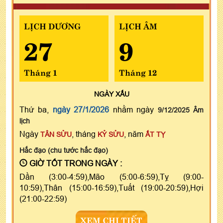
LỊCH DƯƠNG
LỊCH ÂM
27
9
Tháng 1
Tháng 12
NGÀY
XẤU
Thứ ba,
ngày 27/1/2026
nhằm ngày
9/12/2025 Âm
lịch
Ngày
, tháng
, năm
TÂN SỬU
KỶ SỬU
ẤT TỴ
Hắc đạo (chu tước hắc đạo)
GIỜ TỐT TRONG NGÀY :
Dần (3:00-4:59),Mão (5:00-6:59),Tỵ (9:00-
10:59),Thân (15:00-16:59),Tuất (19:00-20:59),Hợi
(21:00-22:59)
XEM CHI TIẾT