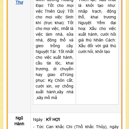
Thư
Đạo: Tốt cho mọi
là khởi tạo như:
việc Thiên Quý: Tốt
nhập trạch, động
cho mọi việc Sinh
thổ, khai trương
khí (trực khai): Tốt
Nguyệt Yếm đại
cho mọi việc, nhất là
hoạ: Xấu cho việc
việc làm nhà, sửa
xuất hành, cưới hỏi
nhà, động thổ và
giá thú Nhân Cách:
gieo trồng cây.
Xấu đối với giá thú
Nguyệt Tài: Tốt nhất
cưới hỏi, khởi tạo
cho việc xuất hành,
cầu tài lộc, khai
trương, di chuyển
hay giao dTrùng
phục: Kỵ Chôn cất,
cưới xin, vợ chồng
xuất hành,xây nhà
,xây mồ mả
Ngũ
Ngày :
KỶ HỢI
Hành
- Tức Can khắc Chi (Thổ khắc Thủy), ngày