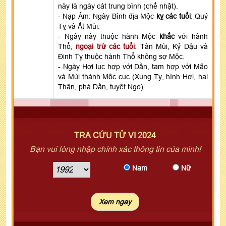
này là ngày cát trung bình (chế nhật).
- Nạp Âm: Ngày Bình địa Mộc
kỵ các tuổi
: Quý
Tỵ và Ất Mùi.
- Ngày này thuộc hành Mộc
khắc
với hành
Thổ,
ngoại trừ các tuổi
: Tân Mùi, Kỷ Dậu và
Đinh Tỵ thuộc hành Thổ không sợ Mộc.
- Ngày Hợi lục hợp với Dần, tam hợp với Mão
và Mùi thành Mộc cục (Xung Tỵ, hình Hợi, hại
Thân, phá Dần, tuyệt Ngọ)
TRA CỨU TỬ VI 2024
Bạn vui lòng nhập chính xác thông tin của mình!
Nam
Nữ