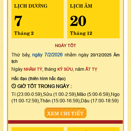
LỊCH DƯƠNG
LỊCH ÂM
7
20
Tháng 2
Tháng 12
NGÀY TỐT
Thứ bảy,
ngày 7/2/2026
nhằm ngày
20/12/2025 Âm
lịch
Ngày
, tháng
, năm
NHÂM TÝ
KỶ SỬU
ẤT TỴ
Hắc đạo (thiên hình hắc đạo)
GIỜ TỐT TRONG NGÀY :
Tí (23:00-0:59),Sửu (1:00-2:59),Mão (5:00-6:59),Ngọ
(11:00-12:59),Thân (15:00-16:59),Dậu (17:00-18:59)
XEM CHI TIẾT