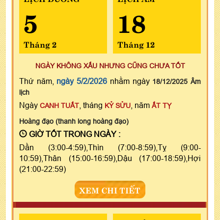
5
18
Tháng 2
Tháng 12
NGÀY KHÔNG XẤU NHƯNG CŨNG CHƯA TỐT
Thứ năm,
ngày 5/2/2026
nhằm ngày
18/12/2025 Âm
lịch
Ngày
, tháng
, năm
CANH TUẤT
KỶ SỬU
ẤT TỴ
Hoàng đạo (thanh long hoàng đạo)
GIỜ TỐT TRONG NGÀY :
Dần (3:00-4:59),Thìn (7:00-8:59),Tỵ (9:00-
10:59),Thân (15:00-16:59),Dậu (17:00-18:59),Hợi
(21:00-22:59)
XEM CHI TIẾT