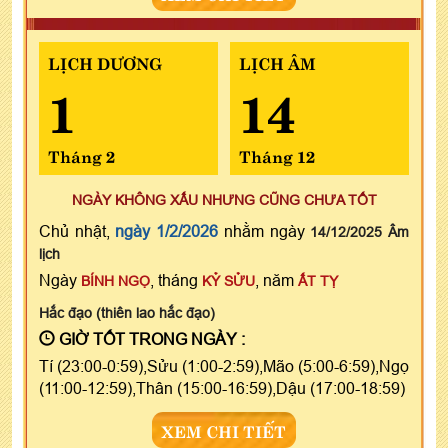
LỊCH DƯƠNG
LỊCH ÂM
1
14
Tháng 2
Tháng 12
NGÀY KHÔNG XẤU NHƯNG CŨNG CHƯA TỐT
Chủ nhật,
ngày 1/2/2026
nhằm ngày
14/12/2025 Âm
lịch
Ngày
, tháng
, năm
BÍNH NGỌ
KỶ SỬU
ẤT TỴ
Hắc đạo (thiên lao hắc đạo)
GIỜ TỐT TRONG NGÀY :
Tí (23:00-0:59),Sửu (1:00-2:59),Mão (5:00-6:59),Ngọ
(11:00-12:59),Thân (15:00-16:59),Dậu (17:00-18:59)
XEM CHI TIẾT