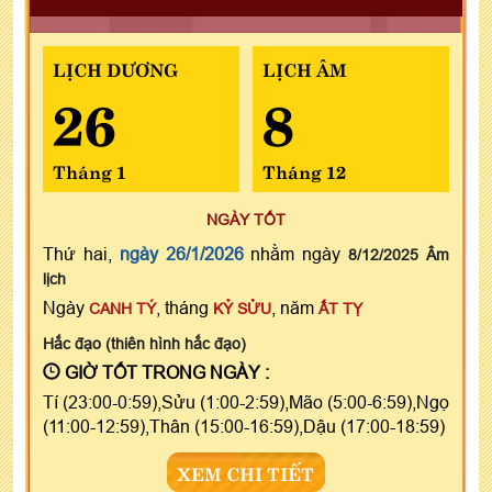
LỊCH DƯƠNG
LỊCH ÂM
26
8
Tháng 1
Tháng 12
NGÀY TỐT
Thứ hai,
ngày 26/1/2026
nhằm ngày
8/12/2025 Âm
lịch
Ngày
, tháng
, năm
CANH TÝ
KỶ SỬU
ẤT TỴ
Hắc đạo (thiên hình hắc đạo)
GIỜ TỐT TRONG NGÀY :
Tí (23:00-0:59),Sửu (1:00-2:59),Mão (5:00-6:59),Ngọ
(11:00-12:59),Thân (15:00-16:59),Dậu (17:00-18:59)
XEM CHI TIẾT