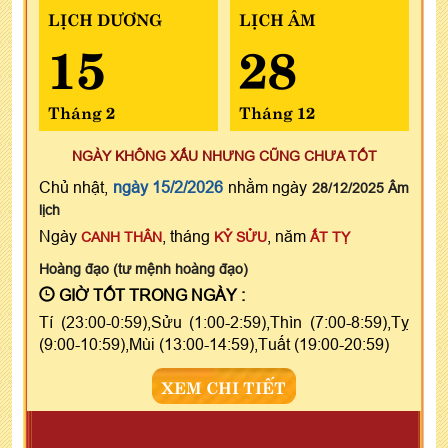
LỊCH DƯƠNG
LỊCH ÂM
15
28
Tháng 2
Tháng 12
NGÀY KHÔNG XẤU NHƯNG CŨNG CHƯA TỐT
Chủ nhật,
ngày 15/2/2026
nhằm ngày
28/12/2025 Âm
lịch
Ngày
, tháng
, năm
CANH THÂN
KỶ SỬU
ẤT TỴ
Hoàng đạo (tư mệnh hoàng đạo)
GIỜ TỐT TRONG NGÀY :
Tí (23:00-0:59),Sửu (1:00-2:59),Thìn (7:00-8:59),Tỵ
(9:00-10:59),Mùi (13:00-14:59),Tuất (19:00-20:59)
XEM CHI TIẾT