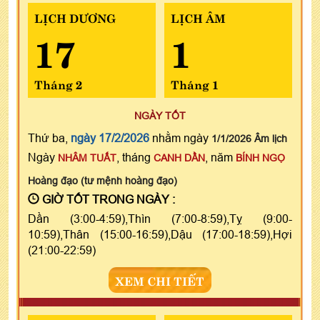
LỊCH DƯƠNG
LỊCH ÂM
17
1
Tháng 2
Tháng 1
NGÀY TỐT
Thứ ba,
ngày 17/2/2026
nhằm ngày
1/1/2026 Âm lịch
Ngày
, tháng
, năm
NHÂM TUẤT
CANH DẦN
BÍNH NGỌ
Hoàng đạo (tư mệnh hoàng đạo)
GIỜ TỐT TRONG NGÀY :
Dần (3:00-4:59),Thìn (7:00-8:59),Tỵ (9:00-
10:59),Thân (15:00-16:59),Dậu (17:00-18:59),Hợi
(21:00-22:59)
XEM CHI TIẾT