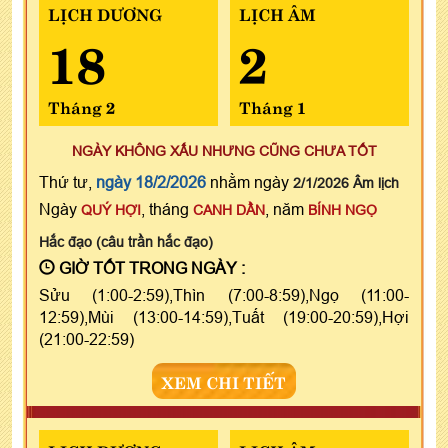
LỊCH DƯƠNG
LỊCH ÂM
18
2
Tháng 2
Tháng 1
NGÀY KHÔNG XẤU NHƯNG CŨNG CHƯA TỐT
Thứ tư,
ngày 18/2/2026
nhằm ngày
2/1/2026 Âm lịch
Ngày
, tháng
, năm
QUÝ HỢI
CANH DẦN
BÍNH NGỌ
Hắc đạo (câu trần hắc đạo)
GIỜ TỐT TRONG NGÀY :
Sửu (1:00-2:59),Thìn (7:00-8:59),Ngọ (11:00-
12:59),Mùi (13:00-14:59),Tuất (19:00-20:59),Hợi
(21:00-22:59)
XEM CHI TIẾT