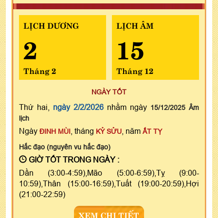
LỊCH DƯƠNG
LỊCH ÂM
2
15
Tháng 2
Tháng 12
NGÀY TỐT
Thứ hai,
ngày 2/2/2026
nhằm ngày
15/12/2025 Âm
lịch
Ngày
, tháng
, năm
ĐINH MÙI
KỶ SỬU
ẤT TỴ
Hắc đạo (nguyên vu hắc đạo)
GIỜ TỐT TRONG NGÀY :
Dần (3:00-4:59),Mão (5:00-6:59),Tỵ (9:00-
10:59),Thân (15:00-16:59),Tuất (19:00-20:59),Hợi
(21:00-22:59)
XEM CHI TIẾT