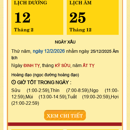
LỊCH DƯƠNG
LỊCH ÂM
12
25
Tháng 2
Tháng 12
NGÀY
XẤU
Thứ năm,
ngày 12/2/2026
nhằm ngày
25/12/2025 Âm
lịch
Ngày
, tháng
, năm
ĐINH TỴ
KỶ SỬU
ẤT TỴ
Hoàng đạo (ngọc đường hoàng đạo)
GIỜ TỐT TRONG NGÀY :
Sửu (1:00-2:59),Thìn (7:00-8:59),Ngọ (11:00-
12:59),Mùi (13:00-14:59),Tuất (19:00-20:59),Hợi
(21:00-22:59)
XEM CHI TIẾT