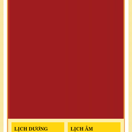
LỊCH DƯƠNG
LỊCH ÂM