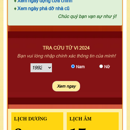
♦
Xem ngày dựng cửa chính
♦
Xem ngày phá dỡ nhà cũ
Chúc quý bạn vạn sự như ý!
TRA CỨU TỬ VI 2024
Bạn vui lòng nhập chính xác thông tin của mình!
Nam
Nữ
LỊCH DƯƠNG
LỊCH ÂM