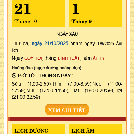
21
1
Tháng 10
Tháng 9
NGÀY
XẤU
Thứ ba,
ngày 21/10/2025
nhằm ngày
1/9/2025 Âm
lịch
Ngày
, tháng
, năm
QUÝ HỢI
BÍNH TUẤT
ẤT TỴ
Hoàng đạo (ngọc đường hoàng đạo)
GIỜ TỐT TRONG NGÀY :
Sửu (1:00-2:59),Thìn (7:00-8:59),Ngọ (11:00-
12:59),Mùi (13:00-14:59),Tuất (19:00-20:59),Hợi
(21:00-22:59)
XEM CHI TIẾT
LỊCH DƯƠNG
LỊCH ÂM