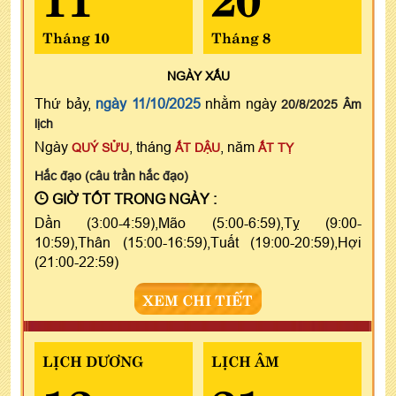
Tháng 10
Tháng 8
NGÀY
XẤU
Thứ bảy,
ngày 11/10/2025
nhằm ngày
20/8/2025 Âm
lịch
Ngày
, tháng
, năm
QUÝ SỬU
ẤT DẬU
ẤT TỴ
Hắc đạo (câu trần hắc đạo)
GIỜ TỐT TRONG NGÀY :
Dần (3:00-4:59),Mão (5:00-6:59),Tỵ (9:00-
10:59),Thân (15:00-16:59),Tuất (19:00-20:59),Hợi
(21:00-22:59)
XEM CHI TIẾT
LỊCH DƯƠNG
LỊCH ÂM