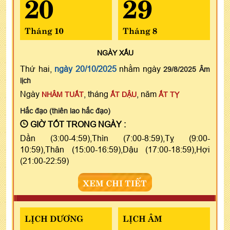
20
29
Tháng 10
Tháng 8
NGÀY
XẤU
Thứ hai,
ngày 20/10/2025
nhằm ngày
29/8/2025 Âm
lịch
Ngày
, tháng
, năm
NHÂM TUẤT
ẤT DẬU
ẤT TỴ
Hắc đạo (thiên lao hắc đạo)
GIỜ TỐT TRONG NGÀY :
Dần (3:00-4:59),Thìn (7:00-8:59),Tỵ (9:00-
10:59),Thân (15:00-16:59),Dậu (17:00-18:59),Hợi
(21:00-22:59)
XEM CHI TIẾT
LỊCH DƯƠNG
LỊCH ÂM