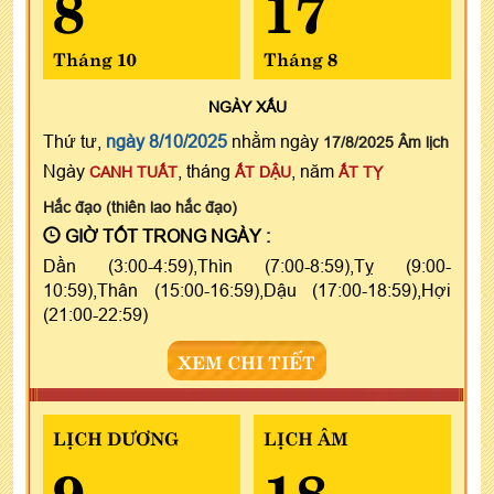
8
17
Tháng 10
Tháng 8
NGÀY
XẤU
Thứ tư,
ngày 8/10/2025
nhằm ngày
17/8/2025 Âm lịch
Ngày
, tháng
, năm
CANH TUẤT
ẤT DẬU
ẤT TỴ
Hắc đạo (thiên lao hắc đạo)
GIỜ TỐT TRONG NGÀY :
Dần (3:00-4:59),Thìn (7:00-8:59),Tỵ (9:00-
10:59),Thân (15:00-16:59),Dậu (17:00-18:59),Hợi
(21:00-22:59)
XEM CHI TIẾT
LỊCH DƯƠNG
LỊCH ÂM
9
18