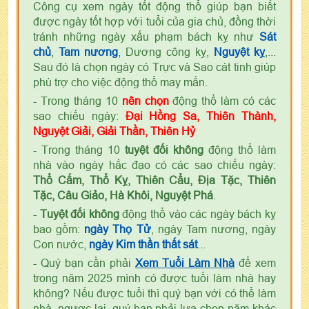
Công cụ xem ngày tốt động thổ giúp bạn biết
được ngày tốt hợp với tuổi của gia chủ, đồng thời
tránh những ngày xấu phạm bách kỵ như
Sát
chủ
,
Tam nương
, Dương công kỵ,
Nguyệt kỵ
,...
Sau đó là chọn ngày có Trực và Sao cát tinh giúp
phù trợ cho việc động thổ may mắn.
- Trong tháng 10
nên chọn
động thổ làm có các
sao chiếu ngày:
Đại Hồng Sa, Thiên Thành,
Nguyệt Giải, Giải Thần, Thiên Hỷ
- Trong tháng 10
tuyệt đối không
động thổ làm
nhà vào ngày hắc đạo có các sao chiếu ngày:
Thổ Cấm, Thổ Kỵ, Thiên Cẩu, Địa Tặc, Thiên
Tặc, Câu Giảo, Hà Khôi, Nguyệt Phá
.
-
Tuyệt đối không
động thổ vào các ngày bách kỵ
bao gồm:
ngày Thọ Tử
, ngày Tam nương, ngày
Con nước,
ngày Kim thần thất sát
...
- Quý bạn cần phải
Xem Tuổi Làm Nhà
để xem
trong năm 2025 mình có được tuổi làm nhà hay
không? Nếu được tuổi thì quý bạn với có thể làm
nhà, ngược lại, quý bạn phải lựa chọn năm khác