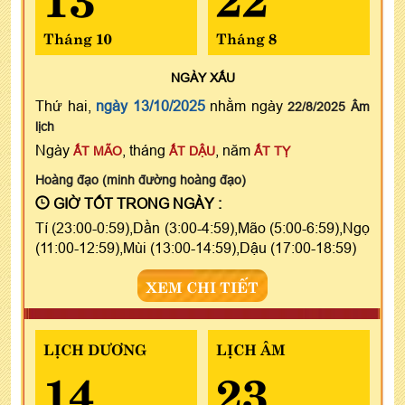
Tháng 10
Tháng 8
NGÀY
XẤU
Thứ hai,
ngày 13/10/2025
nhằm ngày
22/8/2025 Âm
lịch
Ngày
, tháng
, năm
ẤT MÃO
ẤT DẬU
ẤT TỴ
Hoàng đạo (minh đường hoàng đạo)
GIỜ TỐT TRONG NGÀY :
Tí (23:00-0:59),Dần (3:00-4:59),Mão (5:00-6:59),Ngọ
(11:00-12:59),Mùi (13:00-14:59),Dậu (17:00-18:59)
XEM CHI TIẾT
LỊCH DƯƠNG
LỊCH ÂM
14
23