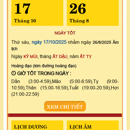
17
26
Tháng 10
Tháng 8
NGÀY TỐT
Thứ sáu,
ngày 17/10/2025
nhằm ngày
26/8/2025 Âm
lịch
Ngày
, tháng
, năm
KỶ MÙI
ẤT DẬU
ẤT TỴ
Hoàng đạo (kim đường hoàng đạo)
GIỜ TỐT TRONG NGÀY :
Dần (3:00-4:59),Mão (5:00-6:59),Tỵ (9:00-
10:59),Thân (15:00-16:59),Tuất (19:00-20:59),Hợi
(21:00-22:59)
XEM CHI TIẾT
LỊCH DƯƠNG
LỊCH ÂM