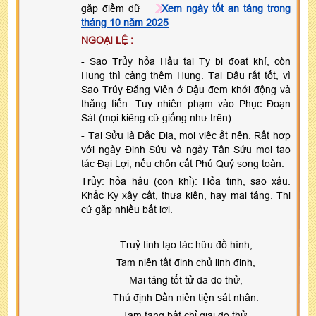
gặp điềm dữ
Xem ngày tốt an táng trong
tháng 10 năm 2025
NGOẠI LỆ :
- Sao Trủy hỏa Hầu tại Tỵ bị đoạt khí, còn
Hung thì càng thêm Hung. Tại Dậu rất tốt, vì
Sao Trủy Đăng Viên ở Dậu đem khởi động và
thăng tiến. Tuy nhiên phạm vào Phục Đoạn
Sát (mọi kiêng cữ giống như trên).
- Tại Sửu là Đắc Địa, mọi việc ắt nên. Rất hợp
với ngày Đinh Sửu và ngày Tân Sửu mọi tạo
tác Đại Lợi, nếu chôn cất Phú Quý song toàn.
Trủy: hỏa hầu (con khỉ): Hỏa tinh, sao xấu.
Khắc Kỵ xây cất, thưa kiện, hay mai táng. Thi
cử gặp nhiều bất lợi.
Truỷ tinh tạo tác hữu đồ hình,
Tam niên tất đinh chủ linh đinh,
Mai táng tốt tử đa do thử,
Thủ định Dần niên tiện sát nhân.
Tam tang bất chỉ giai do thử,