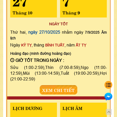
Tháng 10
Tháng 9
NGÀY TỐT
Thứ hai,
ngày 27/10/2025
nhằm ngày
7/9/2025 Âm
lịch
Ngày
, tháng
, năm
KỶ TỴ
BÍNH TUẤT
ẤT TỴ
Hoàng đạo (minh đường hoàng đạo)
GIỜ TỐT TRONG NGÀY :
Sửu (1:00-2:59),Thìn (7:00-8:59),Ngọ (11:00-
12:59),Mùi (13:00-14:59),Tuất (19:00-20:59),Hợi
(21:00-22:59)
XEM CHI TIẾT
LỊCH DƯƠNG
LỊCH ÂM