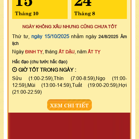
Tháng 10
Tháng 8
NGÀY KHÔNG XẤU NHƯNG CŨNG CHƯA TỐT
Thứ tư,
ngày 15/10/2025
nhằm ngày
24/8/2025 Âm
lịch
Ngày
, tháng
, năm
ĐINH TỴ
ẤT DẬU
ẤT TỴ
Hắc đạo (chu tước hắc đạo)
GIỜ TỐT TRONG NGÀY :
Sửu (1:00-2:59),Thìn (7:00-8:59),Ngọ (11:00-
12:59),Mùi (13:00-14:59),Tuất (19:00-20:59),Hợi
(21:00-22:59)
XEM CHI TIẾT