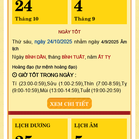
24
4
Tháng 10
Tháng 9
NGÀY TỐT
Thứ sáu,
ngày 24/10/2025
nhằm ngày
4/9/2025 Âm
lịch
Ngày
, tháng
, năm
BÍNH DẦN
BÍNH TUẤT
ẤT TỴ
Hoàng đạo (tư mệnh hoàng đạo)
GIỜ TỐT TRONG NGÀY :
Tí (23:00-0:59),Sửu (1:00-2:59),Thìn (7:00-8:59),Tỵ
(9:00-10:59),Mùi (13:00-14:59),Tuất (19:00-20:59)
XEM CHI TIẾT
LỊCH DƯƠNG
LỊCH ÂM
25
5