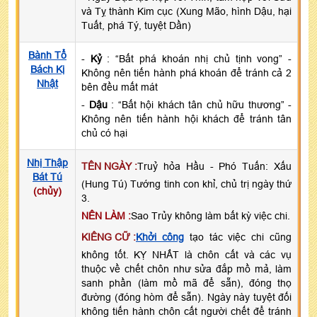
và Tỵ thành Kim cục (Xung Mão, hình Dậu, hại
Tuất, phá Tý, tuyệt Dần)
Bành Tổ
-
Kỷ
: “Bất phá khoán nhị chủ tịnh vong” -
Bách Kị
Không nên tiến hành phá khoán để tránh cả 2
Nhật
bên đều mất mát
-
Dậu
: “Bất hội khách tân chủ hữu thương” -
Không nên tiến hành hội khách để tránh tân
chủ có hại
Nhị Thập
TÊN NGÀY :
Truỷ hỏa Hầu - Phó Tuấn: Xấu
Bát Tú
(Hung Tú) Tướng tinh con khỉ, chủ trị ngày thứ
(chủy)
3.
NÊN LÀM :
Sao Trủy không làm bất kỳ việc chi.
KIÊNG CỮ :
Khởi công
tạo tác việc chi cũng
không tốt. KỴ NHẤT là chôn cất và các vụ
thuộc về chết chôn như sửa đắp mồ mả, làm
sanh phần (làm mồ mã để sẵn), đóng thọ
đường (đóng hòm để sẵn). Ngày này tuyệt đối
không tiến hành chôn cất người chết để tránh