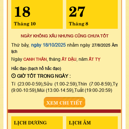
18
27
Tháng 10
Tháng 8
NGÀY KHÔNG XẤU NHƯNG CŨNG CHƯA TỐT
Thứ bảy,
ngày 18/10/2025
nhằm ngày
27/8/2025 Âm
lịch
Ngày
, tháng
, năm
CANH THÂN
ẤT DẬU
ẤT TỴ
Hắc đạo (bạch hổ hắc đạo)
GIỜ TỐT TRONG NGÀY :
Tí (23:00-0:59),Sửu (1:00-2:59),Thìn (7:00-8:59),Tỵ
(9:00-10:59),Mùi (13:00-14:59),Tuất (19:00-20:59)
XEM CHI TIẾT
LỊCH DƯƠNG
LỊCH ÂM