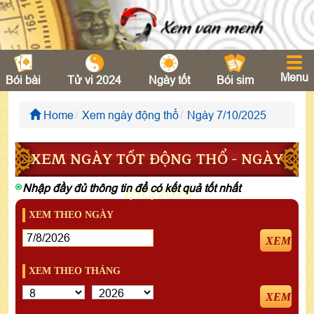
Menu
Bói bài
Tử vi 2024
Ngày tốt
Bói sim
Home
Xem ngày động thổ
Ngày 7/10/2025
XEM NGÀY TỐT ĐỘNG THỔ - NGÀY
Nhập đầy đủ thông tin để có kết quả tốt nhất
7/10/2025
XEM THEO NGÀY
XEM
XEM THEO THÁNG
XEM