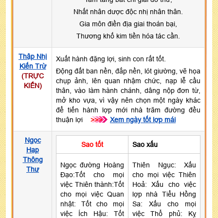
Nhất nhân dược độc nhị nhân thân.
Gia môn điền địa giai thoán bại,
Thương khố kim tiền hóa tác cần.
Thập Nhị
Xuất hành đặng lợi, sinh con rất tốt.
Kiến Trừ
Động đất ban nền, đắp nền, lót giường, vẽ họa
(TRỰC
chụp ảnh, lên quan nhậm chức, nạp lễ cầu
KIẾN)
thân, vào làm hành chánh, dâng nộp đơn từ,
mở kho vựa, vì vậy nên chọn một ngày khác
để tiến hành lợp mới nhà trăm đường đều
thuận lợi
>>>
Xem ngày tốt lợp mái
Ngọc
Sao tốt
Sao xấu
Hạp
Thông
Ngọc đường Hoàng
Thiên Ngục: Xấu
Thư
Đạo:Tốt cho mọi
cho mọi việc Thiên
việc Thiên thành:Tốt
Hoả: Xấu cho việc
cho mọi việc Quan
lợp nhà Tiểu Hồng
nhật: Tốt cho mọi
Sa: Xấu cho mọi
việc Ích Hậu: Tốt
việc Thổ phủ: Kỵ