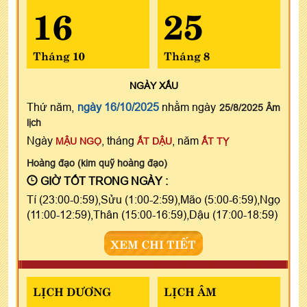
16
25
Tháng 10
Tháng 8
NGÀY
XẤU
Thứ năm,
ngày 16/10/2025
nhằm ngày
25/8/2025 Âm
lịch
Ngày
, tháng
, năm
MẬU NGỌ
ẤT DẬU
ẤT TỴ
Hoàng đạo (kim quỹ hoàng đạo)
GIỜ TỐT TRONG NGÀY :
Tí (23:00-0:59),Sửu (1:00-2:59),Mão (5:00-6:59),Ngọ
(11:00-12:59),Thân (15:00-16:59),Dậu (17:00-18:59)
XEM CHI TIẾT
LỊCH DƯƠNG
LỊCH ÂM