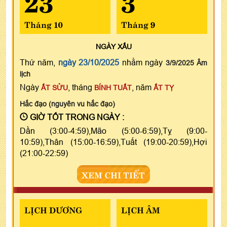
Tháng 10
Tháng 9
NGÀY
XẤU
Thứ năm,
ngày 23/10/2025
nhằm ngày
3/9/2025 Âm
lịch
Ngày
, tháng
, năm
ẤT SỬU
BÍNH TUẤT
ẤT TỴ
Hắc đạo (nguyên vu hắc đạo)
GIỜ TỐT TRONG NGÀY :
Dần (3:00-4:59),Mão (5:00-6:59),Tỵ (9:00-
10:59),Thân (15:00-16:59),Tuất (19:00-20:59),Hợi
(21:00-22:59)
XEM CHI TIẾT
LỊCH DƯƠNG
LỊCH ÂM