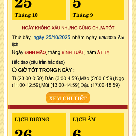
Tháng 10
Tháng 9
NGÀY KHÔNG XẤU NHƯNG CŨNG CHƯA TỐT
Thứ bảy,
ngày 25/10/2025
nhằm ngày
5/9/2025 Âm
lịch
Ngày
, tháng
, năm
ĐINH MÃO
BÍNH TUẤT
ẤT TỴ
Hắc đạo (câu trần hắc đạo)
GIỜ TỐT TRONG NGÀY :
Tí (23:00-0:59),Dần (3:00-4:59),Mão (5:00-6:59),Ngọ
(11:00-12:59),Mùi (13:00-14:59),Dậu (17:00-18:59)
XEM CHI TIẾT
LỊCH DƯƠNG
LỊCH ÂM
26
6