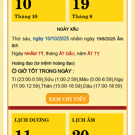
10
19
Tháng 10
Tháng 8
NGÀY
XẤU
Thứ sáu,
ngày 10/10/2025
nhằm ngày
19/8/2025 Âm
lịch
Ngày
, tháng
, năm
NHÂM TÝ
ẤT DẬU
ẤT TỴ
Hoàng đạo (tư mệnh hoàng đạo)
GIỜ TỐT TRONG NGÀY :
Tí (23:00-0:59),Sửu (1:00-2:59),Mão (5:00-6:59),Ngọ
(11:00-12:59),Thân (15:00-16:59),Dậu (17:00-18:59)
XEM CHI TIẾT
LỊCH DƯƠNG
LỊCH ÂM
11
20