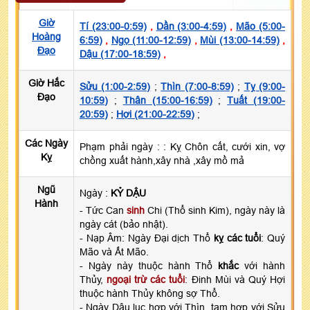
Giờ
Tí (23:00-0:59)
,
Dần (3:00-4:59)
,
Mão (5:00-
Hoàng
6:59)
,
Ngọ (11:00-12:59)
,
Mùi (13:00-14:59)
,
Đạo
Dậu (17:00-18:59)
,
Giờ Hắc
Sửu (1:00-2:59)
;
Thìn (7:00-8:59)
;
Tỵ (9:00-
Đạo
10:59)
;
Thân (15:00-16:59)
;
Tuất (19:00-
20:59)
;
Hợi (21:00-22:59)
;
Các Ngày
Phạm phải ngày :
: Kỵ Chôn cất, cưới xin, vợ
Kỵ
chồng xuất hành,xây nhà ,xây mồ mả
Ngũ
Ngày :
KỶ DẬU
Hành
- Tức Can
sinh
Chi (Thổ sinh Kim), ngày này là
ngày cát (bảo nhật).
- Nạp Âm: Ngày Đại dịch Thổ
kỵ các tuổi
: Quý
Mão và Ất Mão.
- Ngày này thuộc hành Thổ
khắc
với hành
Thủy,
ngoại trừ các tuổi
: Đinh Mùi và Quý Hợi
thuộc hành Thủy không sợ Thổ.
- Ngày Dậu lục hợp với Thìn, tam hợp với Sửu