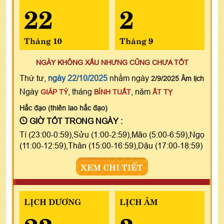
22
2
Tháng 10
Tháng 9
NGÀY KHÔNG XẤU NHƯNG CŨNG CHƯA TỐT
Thứ tư,
ngày 22/10/2025
nhằm ngày
2/9/2025 Âm lịch
Ngày
, tháng
, năm
GIÁP TÝ
BÍNH TUẤT
ẤT TỴ
Hắc đạo (thiên lao hắc đạo)
GIỜ TỐT TRONG NGÀY :
Tí (23:00-0:59),Sửu (1:00-2:59),Mão (5:00-6:59),Ngọ
(11:00-12:59),Thân (15:00-16:59),Dậu (17:00-18:59)
XEM CHI TIẾT
LỊCH DƯƠNG
LỊCH ÂM
23
3