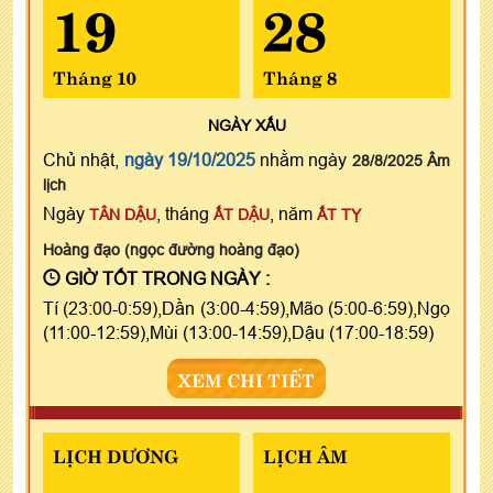
19
28
Tháng 10
Tháng 8
NGÀY
XẤU
Chủ nhật,
ngày 19/10/2025
nhằm ngày
28/8/2025 Âm
lịch
Ngày
, tháng
, năm
TÂN DẬU
ẤT DẬU
ẤT TỴ
Hoàng đạo (ngọc đường hoàng đạo)
GIỜ TỐT TRONG NGÀY :
Tí (23:00-0:59),Dần (3:00-4:59),Mão (5:00-6:59),Ngọ
(11:00-12:59),Mùi (13:00-14:59),Dậu (17:00-18:59)
XEM CHI TIẾT
LỊCH DƯƠNG
LỊCH ÂM