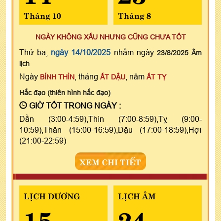
Tháng 10
Tháng 8
NGÀY KHÔNG XẤU NHƯNG CŨNG CHƯA TỐT
Thứ ba,
ngày 14/10/2025
nhằm ngày
23/8/2025 Âm
lịch
Ngày
, tháng
, năm
BÍNH THÌN
ẤT DẬU
ẤT TỴ
Hắc đạo (thiên hình hắc đạo)
GIỜ TỐT TRONG NGÀY :
Dần (3:00-4:59),Thìn (7:00-8:59),Tỵ (9:00-
10:59),Thân (15:00-16:59),Dậu (17:00-18:59),Hợi
(21:00-22:59)
XEM CHI TIẾT
LỊCH DƯƠNG
LỊCH ÂM
15
24