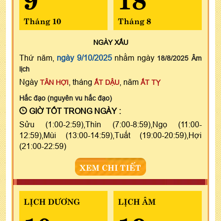
Tháng 10
Tháng 8
NGÀY
XẤU
Thứ năm,
ngày 9/10/2025
nhằm ngày
18/8/2025 Âm
lịch
Ngày
, tháng
, năm
TÂN HỢI
ẤT DẬU
ẤT TỴ
Hắc đạo (nguyên vu hắc đạo)
GIỜ TỐT TRONG NGÀY :
Sửu (1:00-2:59),Thìn (7:00-8:59),Ngọ (11:00-
12:59),Mùi (13:00-14:59),Tuất (19:00-20:59),Hợi
(21:00-22:59)
XEM CHI TIẾT
LỊCH DƯƠNG
LỊCH ÂM