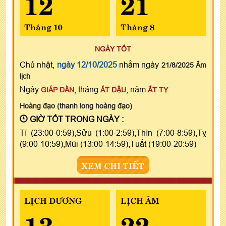
12
21
Tháng 10
Tháng 8
NGÀY TỐT
Chủ nhật,
ngày 12/10/2025
nhằm ngày
21/8/2025 Âm
lịch
Ngày
, tháng
, năm
GIÁP DẦN
ẤT DẬU
ẤT TỴ
Hoàng đạo (thanh long hoàng đạo)
GIỜ TỐT TRONG NGÀY :
Tí (23:00-0:59),Sửu (1:00-2:59),Thìn (7:00-8:59),Tỵ
(9:00-10:59),Mùi (13:00-14:59),Tuất (19:00-20:59)
XEM CHI TIẾT
LỊCH DƯƠNG
LỊCH ÂM
13
22