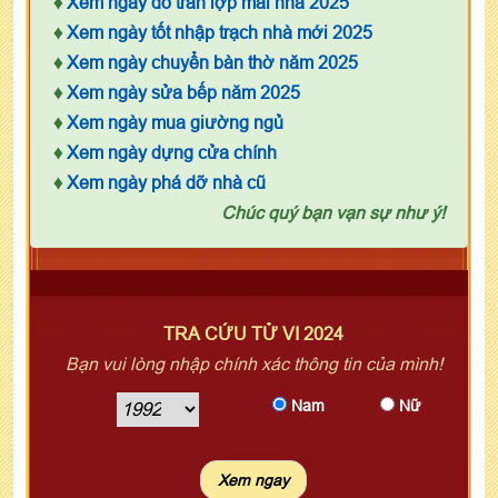
♦
Xem ngày đổ trần lợp mái nhà 2025
♦
Xem ngày tốt nhập trạch nhà mới 2025
♦
Xem ngày chuyển bàn thờ năm 2025
♦
Xem ngày sửa bếp năm 2025
♦
Xem ngày mua giường ngủ
♦
Xem ngày dựng cửa chính
♦
Xem ngày phá dỡ nhà cũ
Chúc quý bạn vạn sự như ý!
TRA CỨU TỬ VI 2024
Bạn vui lòng nhập chính xác thông tin của mình!
Nam
Nữ