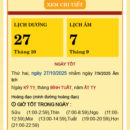
XEM CHI TIẾT
LỊCH DƯƠNG
LỊCH ÂM
27
7
Tháng 10
Tháng 9
NGÀY TỐT
Thứ hai,
ngày 27/10/2025
nhằm ngày
7/9/2025 Âm
lịch
Ngày
, tháng
, năm
KỶ TỴ
BÍNH TUẤT
ẤT TỴ
Hoàng đạo (minh đường hoàng đạo)
GIỜ TỐT TRONG NGÀY :
Sửu (1:00-2:59),Thìn (7:00-8:59),Ngọ (11:00-
12:59),Mùi (13:00-14:59),Tuất (19:00-20:59),Hợi
(21:00-22:59)