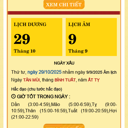
XEM CHI TIẾT
LỊCH DƯƠNG
LỊCH ÂM
29
9
Tháng 10
Tháng 9
NGÀY
XẤU
Thứ tư,
ngày 29/10/2025
nhằm ngày
9/9/2025 Âm lịch
Ngày
, tháng
, năm
TÂN MÙI
BÍNH TUẤT
ẤT TỴ
Hắc đạo (chu tước hắc đạo)
GIỜ TỐT TRONG NGÀY :
Dần (3:00-4:59),Mão (5:00-6:59),Tỵ (9:00-
10:59),Thân (15:00-16:59),Tuất (19:00-20:59),Hợi
(21:00-22:59)