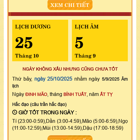
XEM CHI TIẾT
LỊCH DƯƠNG
LỊCH ÂM
25
5
Tháng 10
Tháng 9
NGÀY KHÔNG XẤU NHƯNG CŨNG CHƯA TỐT
Thứ bảy,
ngày 25/10/2025
nhằm ngày
5/9/2025 Âm
lịch
Ngày
, tháng
, năm
ĐINH MÃO
BÍNH TUẤT
ẤT TỴ
Hắc đạo (câu trần hắc đạo)
GIỜ TỐT TRONG NGÀY :
Tí (23:00-0:59),Dần (3:00-4:59),Mão (5:00-6:59),Ngọ
(11:00-12:59),Mùi (13:00-14:59),Dậu (17:00-18:59)