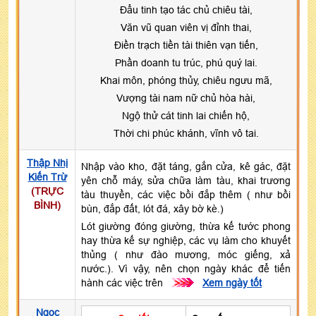
Đẩu tinh tạo tác chủ chiêu tài,
Văn vũ quan viên vị đỉnh thai,
Điền trạch tiền tài thiên vạn tiến,
Phần doanh tu trúc, phú quý lai.
Khai môn, phóng thủy, chiêu ngưu mã,
Vượng tài nam nữ chủ hòa hài,
Ngộ thử cát tinh lai chiến hộ,
Thời chi phúc khánh, vĩnh vô tai.
Thập Nhị
Nhập vào kho, đặt táng, gắn cửa, kê gác, đặt
Kiến Trừ
yên chỗ máy, sửa chữa làm tàu, khai trương
(TRỰC
tàu thuyền, các việc bồi đắp thêm ( như bồi
BÌNH)
bùn, đắp đất, lót đá, xây bờ kè.)
Lót giường đóng giường, thừa kế tước phong
hay thừa kế sự nghiệp, các vụ làm cho khuyết
thủng ( như đào mương, móc giếng, xả
nước.). Vì vậy, nên chọn ngày khác để tiến
hành các việc trên
>>>
Xem ngày tốt
Ngọc