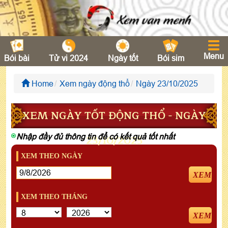
Menu
Bói bài
Tử vi 2024
Ngày tốt
Bói sim
Home
Xem ngày động thổ
Ngày 23/10/2025
XEM NGÀY TỐT ĐỘNG THỔ - NGÀY
Nhập đầy đủ thông tin để có kết quả tốt nhất
23/10/2025
XEM THEO NGÀY
XEM
XEM THEO THÁNG
XEM