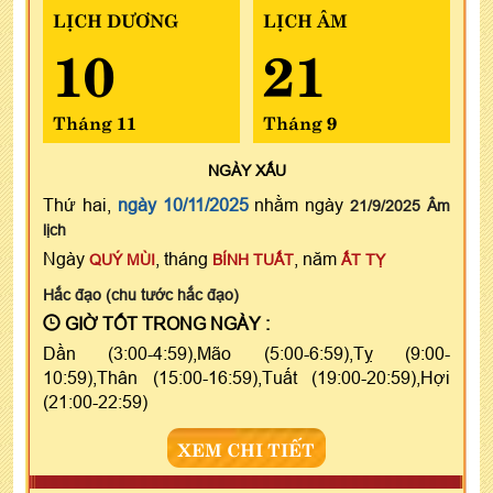
LỊCH DƯƠNG
LỊCH ÂM
10
21
Tháng 11
Tháng 9
NGÀY
XẤU
Thứ hai,
ngày 10/11/2025
nhằm ngày
21/9/2025 Âm
lịch
Ngày
, tháng
, năm
QUÝ MÙI
BÍNH TUẤT
ẤT TỴ
Hắc đạo (chu tước hắc đạo)
GIỜ TỐT TRONG NGÀY :
Dần (3:00-4:59),Mão (5:00-6:59),Tỵ (9:00-
10:59),Thân (15:00-16:59),Tuất (19:00-20:59),Hợi
(21:00-22:59)
XEM CHI TIẾT