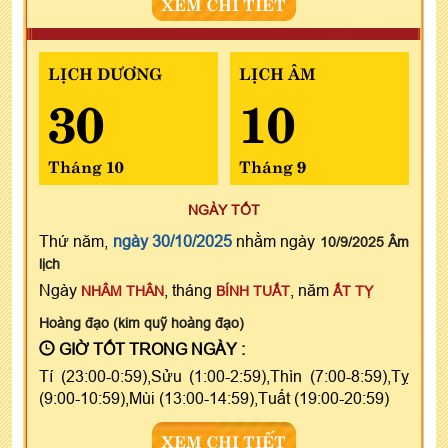
XEM CHI TIẾT
LỊCH DƯƠNG
LỊCH ÂM
30
10
Tháng 10
Tháng 9
NGÀY TỐT
Thứ năm,
ngày 30/10/2025
nhằm ngày
10/9/2025 Âm
lịch
Ngày
, tháng
, năm
NHÂM THÂN
BÍNH TUẤT
ẤT TỴ
Hoàng đạo (kim quỹ hoàng đạo)
GIỜ TỐT TRONG NGÀY :
Tí (23:00-0:59),Sửu (1:00-2:59),Thìn (7:00-8:59),Tỵ
(9:00-10:59),Mùi (13:00-14:59),Tuất (19:00-20:59)
XEM CHI TIẾT