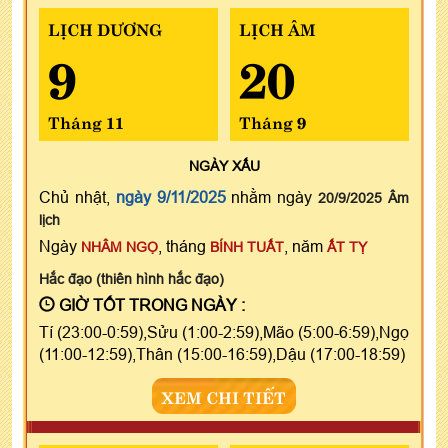
LỊCH DƯƠNG
LỊCH ÂM
9
20
Tháng 11
Tháng 9
NGÀY
XẤU
Chủ nhật,
ngày 9/11/2025
nhằm ngày
20/9/2025 Âm
lịch
Ngày
, tháng
, năm
NHÂM NGỌ
BÍNH TUẤT
ẤT TỴ
Hắc đạo (thiên hình hắc đạo)
GIỜ TỐT TRONG NGÀY :
Tí (23:00-0:59),Sửu (1:00-2:59),Mão (5:00-6:59),Ngọ
(11:00-12:59),Thân (15:00-16:59),Dậu (17:00-18:59)
XEM CHI TIẾT