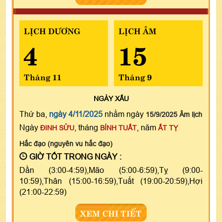
LỊCH DƯƠNG
LỊCH ÂM
4
15
Tháng 11
Tháng 9
NGÀY
XẤU
Thứ ba,
ngày 4/11/2025
nhằm ngày
15/9/2025 Âm lịch
Ngày
, tháng
, năm
ĐINH SỬU
BÍNH TUẤT
ẤT TỴ
Hắc đạo (nguyên vu hắc đạo)
GIỜ TỐT TRONG NGÀY :
Dần (3:00-4:59),Mão (5:00-6:59),Tỵ (9:00-
10:59),Thân (15:00-16:59),Tuất (19:00-20:59),Hợi
(21:00-22:59)
XEM CHI TIẾT