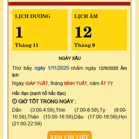
LỊCH DƯƠNG
LỊCH ÂM
1
12
Tháng 11
Tháng 9
NGÀY
XẤU
Thứ bảy,
ngày 1/11/2025
nhằm ngày
12/9/2025 Âm
lịch
Ngày
, tháng
, năm
GIÁP TUẤT
BÍNH TUẤT
ẤT TỴ
Hắc đạo (bạch hổ hắc đạo)
GIỜ TỐT TRONG NGÀY :
Dần (3:00-4:59),Thìn (7:00-8:59),Tỵ (9:00-
10:59),Thân (15:00-16:59),Dậu (17:00-18:59),Hợi
(21:00-22:59)
XEM CHI TIẾT