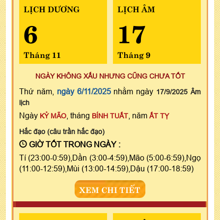
LỊCH DƯƠNG
LỊCH ÂM
6
17
Tháng 11
Tháng 9
NGÀY KHÔNG XẤU NHƯNG CŨNG CHƯA TỐT
Thứ năm,
ngày 6/11/2025
nhằm ngày
17/9/2025 Âm
lịch
Ngày
, tháng
, năm
KỶ MÃO
BÍNH TUẤT
ẤT TỴ
Hắc đạo (câu trần hắc đạo)
GIỜ TỐT TRONG NGÀY :
Tí (23:00-0:59),Dần (3:00-4:59),Mão (5:00-6:59),Ngọ
(11:00-12:59),Mùi (13:00-14:59),Dậu (17:00-18:59)
XEM CHI TIẾT