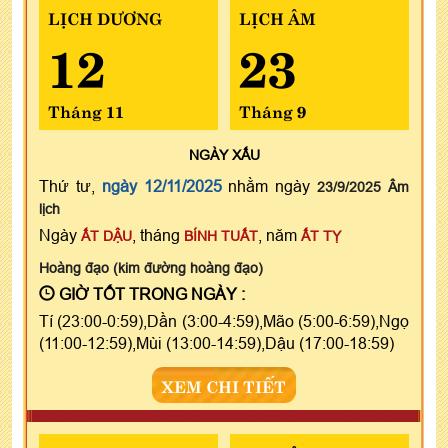
LỊCH DƯƠNG
LỊCH ÂM
12
23
Tháng 11
Tháng 9
NGÀY
XẤU
Thứ tư,
ngày 12/11/2025
nhằm ngày
23/9/2025 Âm
lịch
Ngày
, tháng
, năm
ẤT DẬU
BÍNH TUẤT
ẤT TỴ
Hoàng đạo (kim đường hoàng đạo)
GIỜ TỐT TRONG NGÀY :
Tí (23:00-0:59),Dần (3:00-4:59),Mão (5:00-6:59),Ngọ
(11:00-12:59),Mùi (13:00-14:59),Dậu (17:00-18:59)
XEM CHI TIẾT