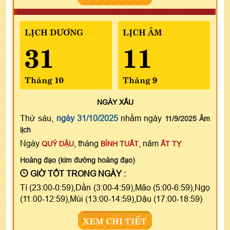
LỊCH DƯƠNG
LỊCH ÂM
31
11
Tháng 10
Tháng 9
NGÀY
XẤU
Thứ sáu,
ngày 31/10/2025
nhằm ngày
11/9/2025 Âm
lịch
Ngày
, tháng
, năm
QUÝ DẬU
BÍNH TUẤT
ẤT TỴ
Hoàng đạo (kim đường hoàng đạo)
GIỜ TỐT TRONG NGÀY :
Tí (23:00-0:59),Dần (3:00-4:59),Mão (5:00-6:59),Ngọ
(11:00-12:59),Mùi (13:00-14:59),Dậu (17:00-18:59)
XEM CHI TIẾT