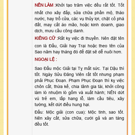
NÊN LÀM :
Khởi tạo trăm việc đều rất tốt. Tốt
nhất cho xây đắp, sửa chữa phần mộ, tháo
nước, hay trổ cửa, các vụ thủy lợi, chặt cỏ phá
đất, may cắt áo mão, hoặc kinh doanh, giao
dịch, mưu cầu công danh.
KIÊNG CỮ :
Rất kỵ việc đi thuyền. Nên đặt tên
con là Đẩu, Giải hay Trại hoặc theo tên của
Sao năm hay tháng đó để đặt sẽ dễ nuôi hơn.
NGOẠI LỆ :
Sao Đẩu mộc Giải tại Tỵ mất sức. Tại Dậu thì
tốt. Ngày Sửu Đăng Viên rất tốt nhưng phạm
phải Phục Đoạn. Phạm Phục Đoạn thì kỵ việc
chôn cất, thừa kế, chia lãnh gia tài, khởi công
làm lò nhuộm lò gốm và xuất hành; NÊN dứt
vú trẻ em, lấp hang lỗ, làm cầu tiêu, xây
tường, kết dứt điều hung hại.
Đẩu: Mộc giải (con cua): Mộc tinh, sao tốt.
Nên xây cất, sửa chữa, cưới gả và an táng
đều tốt.