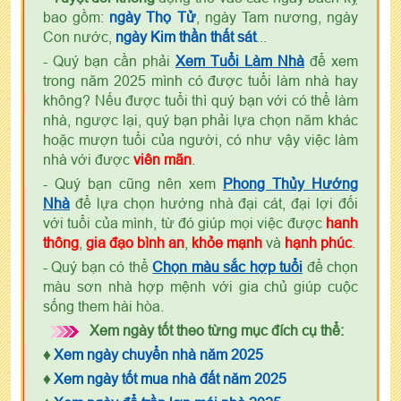
bao gồm:
ngày Thọ Tử
, ngày Tam nương, ngày
Con nước,
ngày Kim thần thất sát
...
- Quý bạn cần phải
Xem Tuổi Làm Nhà
để xem
trong năm 2025 mình có được tuổi làm nhà hay
không? Nếu được tuổi thì quý bạn với có thể làm
nhà, ngược lại, quý bạn phải lựa chọn năm khác
hoặc mượn tuổi của người, có như vậy việc làm
nhà với được
viên mãn
.
- Quý bạn cũng nên xem
Phong Thủy Hướng
Nhà
để lựa chọn hướng nhà đại cát, đại lợi đối
với tuổi của mình, từ đó giúp mọi việc được
hanh
thông
,
gia đạo bình an
,
khỏe mạnh
và
hạnh phúc
.
- Quý bạn có thể
Chọn màu sắc hợp tuổi
để chọn
màu sơn nhà hợp mệnh với gia chủ giúp cuộc
sống them hài hòa.
Xem ngày tốt theo từng mục đích cụ thể:
♦
Xem ngày chuyển nhà năm 2025
♦
Xem ngày tốt mua nhà đất năm 2025