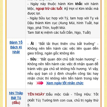
- Ngày này thuộc hành Kim
khắc
với hành
Mộc,
ngoại trừ các tuổi
: Kỷ Hợi vì Kim khắc mà
được lợi.
- Ngày Sửu lục hợp với Tý, tam hợp với Tỵ và
Dậu thành Kim cục (Xung Mùi, hình Tuất, hại
Ngọ, phá Thìn, tuyệt Mùi.
Tam Sát kị mệnh các tuổi Dần, Ngọ, Tuất)
Bành Tổ
-
Ất
: “Bất tải thực thiên chu bất trưởng” -
Bách Kị
Không nên tiến hành các việc liên quan đến
Nhật
gieo trồng, ngàn gốc không lên
-
Sửu
: “Bất quan đới chủ bất hoàn hương” -
Không nên tiến hành các việc đi nhận quan để
tránh việc gia chủ sẽ không hồi hương. Vì vậy,
nếu quý bạn có ý định chuyển công tác hay
nhận chức thì không nên tiến hành trong này
này
>>>
Xem ngày tốt nhận chức
Nhị Thập
TÊN NGÀY :
Đẩu mộc Giải - Tống Hữu: Tốt
Bát Tú
(Kiết Tú) Tướng tinh con cua, chủ trị ngày thứ
(đẩu)
5.