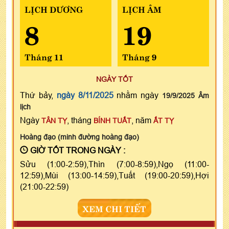
LỊCH DƯƠNG
LỊCH ÂM
8
19
Tháng 11
Tháng 9
NGÀY TỐT
Thứ bảy,
ngày 8/11/2025
nhằm ngày
19/9/2025 Âm
lịch
Ngày
, tháng
, năm
TÂN TỴ
BÍNH TUẤT
ẤT TỴ
Hoàng đạo (minh đường hoàng đạo)
GIỜ TỐT TRONG NGÀY :
Sửu (1:00-2:59),Thìn (7:00-8:59),Ngọ (11:00-
12:59),Mùi (13:00-14:59),Tuất (19:00-20:59),Hợi
(21:00-22:59)
XEM CHI TIẾT