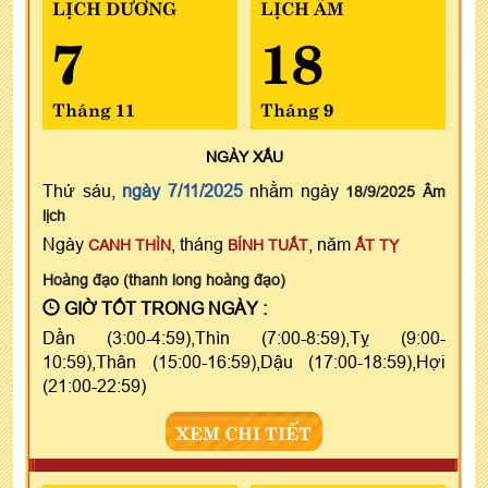
LỊCH DƯƠNG
LỊCH ÂM
7
18
Tháng 11
Tháng 9
NGÀY
XẤU
Thứ sáu,
ngày 7/11/2025
nhằm ngày
18/9/2025 Âm
lịch
Ngày
, tháng
, năm
CANH THÌN
BÍNH TUẤT
ẤT TỴ
Hoàng đạo (thanh long hoàng đạo)
GIỜ TỐT TRONG NGÀY :
Dần (3:00-4:59),Thìn (7:00-8:59),Tỵ (9:00-
10:59),Thân (15:00-16:59),Dậu (17:00-18:59),Hợi
(21:00-22:59)
XEM CHI TIẾT