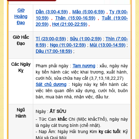
Giờ
Dần (3:00-4:59)
,
Mão (5:00-6:59)
,
Tỵ (9:00-
Hoàng
10:59)
,
Thân (15:00-16:59)
,
Tuất (19:00-
Đạo
20:59)
,
Hợi (21:00-22:59)
,
Giờ Hắc
Tí (23:00-0:59)
;
Sửu (1:00-2:59)
;
Thìn (7:00-
Đạo
8:59)
;
Ngọ (11:00-12:59)
;
Mùi (13:00-14:59)
;
Dậu (17:00-18:59)
;
Các Ngày
Phạm phải ngày :
Tam nương
: xấu, ngày này
Kỵ
kỵ tiến hành các việc khai trương, xuất hành,
cưới hỏi, sửa chữa hay cất (3,7,13,18,22,27)
Sát chủ dương
: Ngày này kỵ tiến hành các
việc liên quan đến xây dựng, cưới hỏi, buôn
bán, mua bán nhà, nhận việc, đầu tư.
Ngũ
Ngày :
ẤT SỬU
Hành
- Tức Can
khắc
Chi (Mộc khắcThổ), ngày này
là ngày cát trung bình (chế nhật).
- Nạp Âm: Ngày Hải trung Kim
kỵ các tuổi
: Kỷ
Mùi và Quý Mùi.