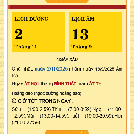
LỊCH DƯƠNG
LỊCH ÂM
2
13
Tháng 11
Tháng 9
NGÀY
XẤU
Chủ nhật,
ngày 2/11/2025
nhằm ngày
13/9/2025 Âm
lịch
Ngày
, tháng
, năm
ẤT HỢI
BÍNH TUẤT
ẤT TỴ
Hoàng đạo (ngọc đường hoàng đạo)
GIỜ TỐT TRONG NGÀY :
Sửu (1:00-2:59),Thìn (7:00-8:59),Ngọ (11:00-
12:59),Mùi (13:00-14:59),Tuất (19:00-20:59),Hợi
(21:00-22:59)