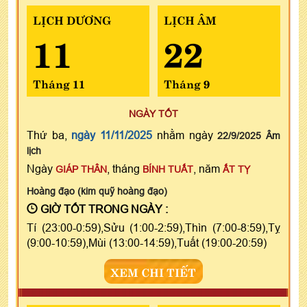
LỊCH DƯƠNG
LỊCH ÂM
11
22
Tháng 11
Tháng 9
NGÀY TỐT
Thứ ba,
ngày 11/11/2025
nhằm ngày
22/9/2025 Âm
lịch
Ngày
, tháng
, năm
GIÁP THÂN
BÍNH TUẤT
ẤT TỴ
Hoàng đạo (kim quỹ hoàng đạo)
GIỜ TỐT TRONG NGÀY :
Tí (23:00-0:59),Sửu (1:00-2:59),Thìn (7:00-8:59),Tỵ
(9:00-10:59),Mùi (13:00-14:59),Tuất (19:00-20:59)
XEM CHI TIẾT