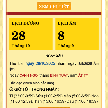
XEM CHI TIẾT
LỊCH DƯƠNG
LỊCH ÂM
28
8
Tháng 10
Tháng 9
NGÀY
XẤU
Thứ ba,
ngày 28/10/2025
nhằm ngày
8/9/2025 Âm
lịch
Ngày
, tháng
, năm
CANH NGỌ
BÍNH TUẤT
ẤT TỴ
Hắc đạo (thiên hình hắc đạo)
GIỜ TỐT TRONG NGÀY :
Tí (23:00-0:59),Sửu (1:00-2:59),Mão (5:00-6:59),Ngọ
(11:00-12:59),Thân (15:00-16:59),Dậu (17:00-18:59)