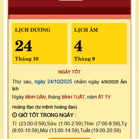
LỊCH DƯƠNG
LỊCH ÂM
24
4
Tháng 10
Tháng 9
NGÀY TỐT
Thứ sáu,
ngày 24/10/2025
nhằm ngày
4/9/2025 Âm
lịch
Ngày
, tháng
, năm
BÍNH DẦN
BÍNH TUẤT
ẤT TỴ
Hoàng đạo (tư mệnh hoàng đạo)
GIỜ TỐT TRONG NGÀY :
Tí (23:00-0:59),Sửu (1:00-2:59),Thìn (7:00-8:59),Tỵ
(9:00-10:59),Mùi (13:00-14:59),Tuất (19:00-20:59)