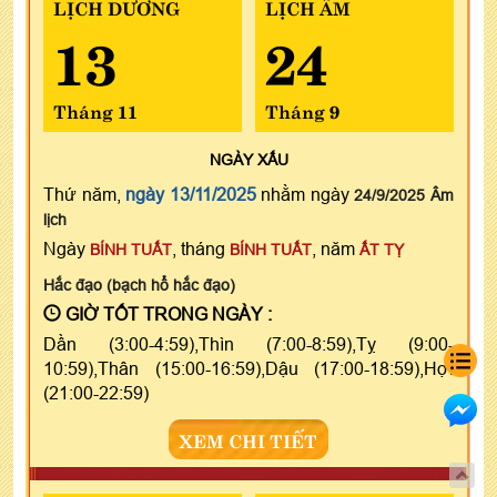
LỊCH DƯƠNG
LỊCH ÂM
13
24
Tháng 11
Tháng 9
NGÀY
XẤU
Thứ năm,
ngày 13/11/2025
nhằm ngày
24/9/2025 Âm
lịch
Ngày
, tháng
, năm
BÍNH TUẤT
BÍNH TUẤT
ẤT TỴ
Hắc đạo (bạch hổ hắc đạo)
GIỜ TỐT TRONG NGÀY :
Dần (3:00-4:59),Thìn (7:00-8:59),Tỵ (9:00-
10:59),Thân (15:00-16:59),Dậu (17:00-18:59),Hợi
(21:00-22:59)
XEM CHI TIẾT