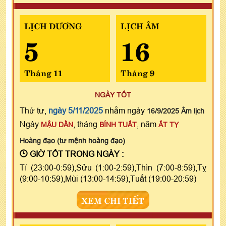
LỊCH DƯƠNG
LỊCH ÂM
5
16
Tháng 11
Tháng 9
NGÀY TỐT
Thứ tư,
ngày 5/11/2025
nhằm ngày
16/9/2025 Âm lịch
Ngày
, tháng
, năm
MẬU DẦN
BÍNH TUẤT
ẤT TỴ
Hoàng đạo (tư mệnh hoàng đạo)
GIỜ TỐT TRONG NGÀY :
Tí (23:00-0:59),Sửu (1:00-2:59),Thìn (7:00-8:59),Tỵ
(9:00-10:59),Mùi (13:00-14:59),Tuất (19:00-20:59)
XEM CHI TIẾT