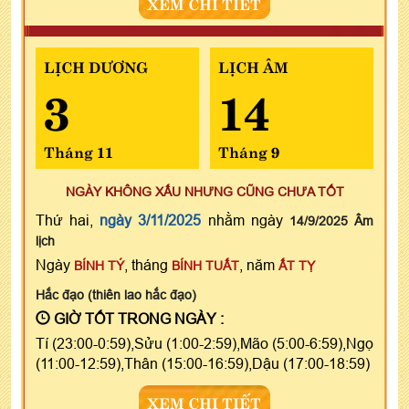
XEM CHI TIẾT
LỊCH DƯƠNG
LỊCH ÂM
3
14
Tháng 11
Tháng 9
NGÀY KHÔNG XẤU NHƯNG CŨNG CHƯA TỐT
Thứ hai,
ngày 3/11/2025
nhằm ngày
14/9/2025 Âm
lịch
Ngày
, tháng
, năm
BÍNH TÝ
BÍNH TUẤT
ẤT TỴ
Hắc đạo (thiên lao hắc đạo)
GIỜ TỐT TRONG NGÀY :
Tí (23:00-0:59),Sửu (1:00-2:59),Mão (5:00-6:59),Ngọ
(11:00-12:59),Thân (15:00-16:59),Dậu (17:00-18:59)
XEM CHI TIẾT