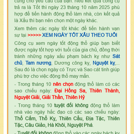
cùng cho yêu cầu của bạn. Nếu kết quả công cụ
trả ra là Tốt thì ngày 23 tháng 10 năm 2025 phù
hợp để tiến hành động thổ làm nhà, còn kết quả
là Xấu thì bạn nên chọn một ngày khác.
Xem thêm các ngày tốt khác để tiến hành vạn
sự tại
>>>>>
XEM NGÀY TỐT XẤU THEO TUỔI
Công cụ xem ngày tốt động thổ giúp bạn biết
được ngày tốt hợp với tuổi của gia chủ, đồng thời
tránh những ngày xấu phạm bách kỵ như
Sát
chủ
,
Tam nương
, Dương công kỵ,
Nguyệt kỵ
,...
Sau đó là chọn ngày có Trực và Sao cát tinh giúp
phù trợ cho việc động thổ may mắn.
- Trong tháng 10
nên chọn
động thổ làm có các
sao chiếu ngày:
Đại Hồng Sa, Thiên Thành,
Nguyệt Giải, Giải Thần, Thiên Hỷ
- Trong tháng 10
tuyệt đối không
động thổ làm
nhà vào ngày hắc đạo có các sao chiếu ngày:
Thổ Cấm, Thổ Kỵ, Thiên Cẩu, Địa Tặc, Thiên
Tặc, Câu Giảo, Hà Khôi, Nguyệt Phá
.
-
Tuyệt đối không
động thổ vào các ngày bách kỵ