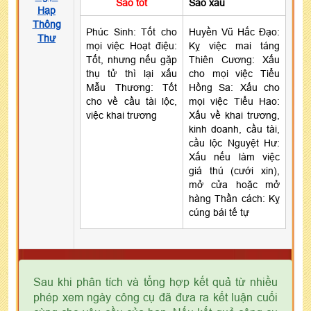
Sao tốt
Sao xấu
Hạp
Thông
Phúc Sinh: Tốt cho
Huyền Vũ Hắc Đạo:
Thư
mọi việc Hoạt điệu:
Kỵ việc mai táng
Tốt, nhưng nếu gặp
Thiên Cương: Xấu
thụ tử thì lại xấu
cho mọi việc Tiểu
Mẫu Thương: Tốt
Hồng Sa: Xấu cho
cho về cầu tài lộc,
mọi việc Tiểu Hao:
việc khai trương
Xấu về khai trương,
kinh doanh, cầu tài,
cầu lộc Nguyệt Hư:
Xấu nếu làm việc
giá thú (cưới xin),
mở cửa hoặc mở
hàng Thần cách: Kỵ
cúng bái tế tự
Sau khi phân tích và tổng hợp kết quả từ nhiều
phép xem ngày công cụ đã đưa ra kết luận cuối