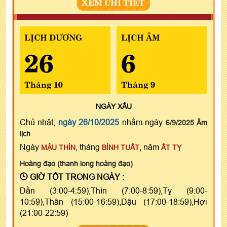
XEM CHI TIẾT
LỊCH DƯƠNG
LỊCH ÂM
26
6
Tháng 10
Tháng 9
NGÀY
XẤU
Chủ nhật,
ngày 26/10/2025
nhằm ngày
6/9/2025 Âm
lịch
Ngày
, tháng
, năm
MẬU THÌN
BÍNH TUẤT
ẤT TỴ
Hoàng đạo (thanh long hoàng đạo)
GIỜ TỐT TRONG NGÀY :
Dần (3:00-4:59),Thìn (7:00-8:59),Tỵ (9:00-
10:59),Thân (15:00-16:59),Dậu (17:00-18:59),Hợi
(21:00-22:59)