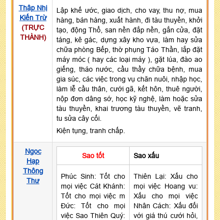
Thập Nhị
Lập khế ước, giao dịch, cho vay, thu nợ, mua
Kiến Trừ
hàng, bán hàng, xuất hành, đi tàu thuyền, khởi
(TRỰC
tạo, động Thổ, san nền đắp nền, gắn cửa, đặt
THÀNH)
táng, kê gác, dựng xây kho vựa, làm hay sửa
chữa phòng Bếp, thờ phụng Táo Thần, lắp đặt
máy móc ( hay các loại máy ), gặt lúa, đào ao
giếng, tháo nước, cầu thầy chữa bệnh, mua
gia súc, các việc trong vụ chăn nuôi, nhập học,
làm lễ cầu thân, cưới gã, kết hôn, thuê người,
nộp đơn dâng sớ, học kỹ nghệ, làm hoặc sửa
tàu thuyền, khai trương tàu thuyền, vẽ tranh,
tu sửa cây cối.
Kiện tụng, tranh chấp.
Ngọc
Sao tốt
Sao xấu
Hạp
Thông
Phúc Sinh: Tốt cho
Thiên Lại: Xấu cho
Thư
mọi việc Cát Khánh:
mọi việc Hoang vu:
Tốt cho mọi việc m
Xấu cho mọi việc
Đức: Tốt cho mọi
Nhân Cách: Xấu đối
việc Sao Thiên Quý:
với giá thú cưới hỏi,