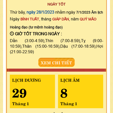
NGÀY TỐT
Thứ bảy,
ngày 28/1/2023
nhằm ngày
7/1/2023 Âm lịch
Ngày
, tháng
, năm
BÍNH TUẤT
GIÁP DẦN
QUÝ MÃO
Hoàng đạo (tư mệnh hoàng đạo)
GIỜ TỐT TRONG NGÀY :
Dần (3:00-4:59),Thìn (7:00-8:59),Tỵ (9:00-
10:59),Thân (15:00-16:59),Dậu (17:00-18:59),Hợi
(21:00-22:59)
XEM CHI TIẾT
LỊCH DƯƠNG
LỊCH ÂM
29
8
Tháng 1
Tháng 1