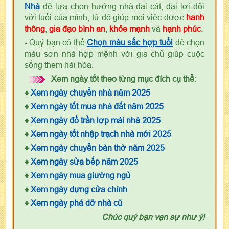
Nhà
để lựa chọn hướng nhà đại cát, đại lợi đối
với tuổi của mình, từ đó giúp mọi việc được
hanh
thông
,
gia đạo bình an
,
khỏe mạnh
và
hạnh phúc
.
- Quý bạn có thể
Chọn màu sắc hợp tuổi
để chọn
màu sơn nhà hợp mệnh với gia chủ giúp cuộc
sống them hài hòa.
Xem ngày tốt theo từng mục đích cụ thể:
♦
Xem ngày chuyển nhà năm 2025
♦
Xem ngày tốt mua nhà đất năm 2025
♦
Xem ngày đổ trần lợp mái nhà 2025
♦
Xem ngày tốt nhập trạch nhà mới 2025
♦
Xem ngày chuyển bàn thờ năm 2025
♦
Xem ngày sửa bếp năm 2025
♦
Xem ngày mua giường ngủ
♦
Xem ngày dựng cửa chính
♦
Xem ngày phá dỡ nhà cũ
Chúc quý bạn vạn sự như ý!