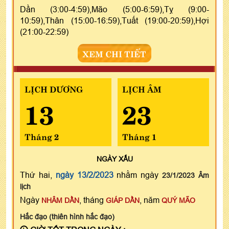
Dần (3:00-4:59),Mão (5:00-6:59),Tỵ (9:00-
10:59),Thân (15:00-16:59),Tuất (19:00-20:59),Hợi
(21:00-22:59)
XEM CHI TIẾT
LỊCH DƯƠNG
LỊCH ÂM
13
23
Tháng 2
Tháng 1
NGÀY
XẤU
Thứ hai,
ngày 13/2/2023
nhằm ngày
23/1/2023 Âm
lịch
Ngày
, tháng
, năm
NHÂM DẦN
GIÁP DẦN
QUÝ MÃO
Hắc đạo (thiên hình hắc đạo)