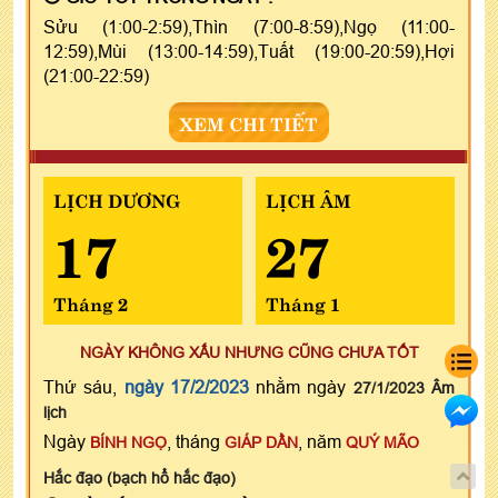
Sửu (1:00-2:59),Thìn (7:00-8:59),Ngọ (11:00-
12:59),Mùi (13:00-14:59),Tuất (19:00-20:59),Hợi
(21:00-22:59)
XEM CHI TIẾT
LỊCH DƯƠNG
LỊCH ÂM
17
27
Tháng 2
Tháng 1
NGÀY KHÔNG XẤU NHƯNG CŨNG CHƯA TỐT
Thứ sáu,
ngày 17/2/2023
nhằm ngày
27/1/2023 Âm
lịch
Ngày
, tháng
, năm
BÍNH NGỌ
GIÁP DẦN
QUÝ MÃO
Hắc đạo (bạch hổ hắc đạo)