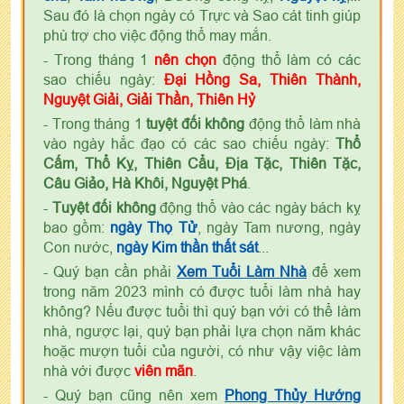
Sau đó là chọn ngày có Trực và Sao cát tinh giúp
phù trợ cho việc động thổ may mắn.
- Trong tháng 1
nên chọn
động thổ làm có các
sao chiếu ngày:
Đại Hồng Sa, Thiên Thành,
Nguyệt Giải, Giải Thần, Thiên Hỷ
- Trong tháng 1
tuyệt đối không
động thổ làm nhà
vào ngày hắc đạo có các sao chiếu ngày:
Thổ
Cấm, Thổ Kỵ, Thiên Cẩu, Địa Tặc, Thiên Tặc,
Câu Giảo, Hà Khôi, Nguyệt Phá
.
-
Tuyệt đối không
động thổ vào các ngày bách kỵ
bao gồm:
ngày Thọ Tử
, ngày Tam nương, ngày
Con nước,
ngày Kim thần thất sát
...
- Quý bạn cần phải
Xem Tuổi Làm Nhà
để xem
trong năm 2023 mình có được tuổi làm nhà hay
không? Nếu được tuổi thì quý bạn với có thể làm
nhà, ngược lại, quý bạn phải lựa chọn năm khác
hoặc mượn tuổi của người, có như vậy việc làm
nhà với được
viên mãn
.
- Quý bạn cũng nên xem
Phong Thủy Hướng