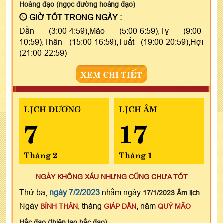
Hoàng đạo (ngọc đường hoàng đạo)
GIỜ TỐT TRONG NGÀY :
Dần (3:00-4:59),Mão (5:00-6:59),Tỵ (9:00-
10:59),Thân (15:00-16:59),Tuất (19:00-20:59),Hợi
(21:00-22:59)
XEM CHI TIẾT
LỊCH DƯƠNG
LỊCH ÂM
7
17
Tháng 2
Tháng 1
NGÀY KHÔNG XẤU NHƯNG CŨNG CHƯA TỐT
Thứ ba,
ngày 7/2/2023
nhằm ngày
17/1/2023 Âm lịch
Ngày
, tháng
, năm
BÍNH THÂN
GIÁP DẦN
QUÝ MÃO
Hắc đạo (thiên lao hắc đạo)