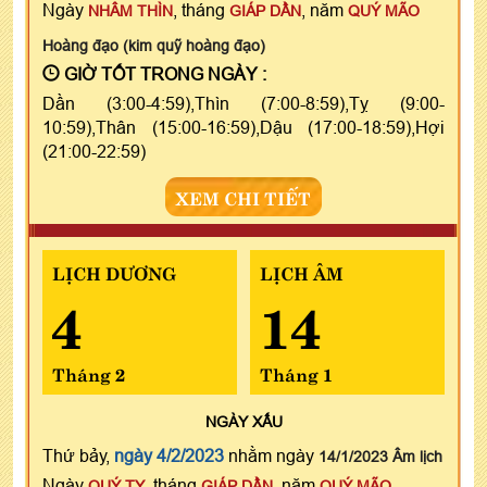
Ngày
, tháng
, năm
NHÂM THÌN
GIÁP DẦN
QUÝ MÃO
Hoàng đạo (kim quỹ hoàng đạo)
GIỜ TỐT TRONG NGÀY :
Dần (3:00-4:59),Thìn (7:00-8:59),Tỵ (9:00-
10:59),Thân (15:00-16:59),Dậu (17:00-18:59),Hợi
(21:00-22:59)
XEM CHI TIẾT
LỊCH DƯƠNG
LỊCH ÂM
4
14
Tháng 2
Tháng 1
NGÀY
XẤU
Thứ bảy,
ngày 4/2/2023
nhằm ngày
14/1/2023 Âm lịch
Ngày
, tháng
, năm
QUÝ TỴ
GIÁP DẦN
QUÝ MÃO