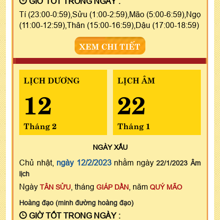
GIỜ TỐT TRONG NGÀY :
Tí (23:00-0:59),Sửu (1:00-2:59),Mão (5:00-6:59),Ngọ
(11:00-12:59),Thân (15:00-16:59),Dậu (17:00-18:59)
XEM CHI TIẾT
LỊCH DƯƠNG
LỊCH ÂM
12
22
Tháng 2
Tháng 1
NGÀY
XẤU
Chủ nhật,
ngày 12/2/2023
nhằm ngày
22/1/2023 Âm
lịch
Ngày
, tháng
, năm
TÂN SỬU
GIÁP DẦN
QUÝ MÃO
Hoàng đạo (minh đường hoàng đạo)
GIỜ TỐT TRONG NGÀY :