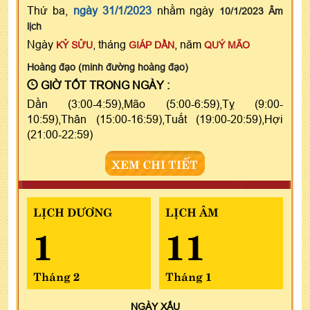
Thứ ba,
ngày 31/1/2023
nhằm ngày
10/1/2023 Âm
lịch
Ngày
, tháng
, năm
KỶ SỬU
GIÁP DẦN
QUÝ MÃO
Hoàng đạo (minh đường hoàng đạo)
GIỜ TỐT TRONG NGÀY :
Dần (3:00-4:59),Mão (5:00-6:59),Tỵ (9:00-
10:59),Thân (15:00-16:59),Tuất (19:00-20:59),Hợi
(21:00-22:59)
XEM CHI TIẾT
LỊCH DƯƠNG
LỊCH ÂM
1
11
Tháng 2
Tháng 1
NGÀY
XẤU