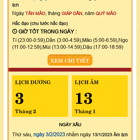
lịch
Ngày
, tháng
, năm
TÂN MÃO
GIÁP DẦN
QUÝ MÃO
Hắc đạo (chu tước hắc đạo)
GIỜ TỐT TRONG NGÀY :
Tí (23:00-0:59),Dần (3:00-4:59),Mão (5:00-6:59),Ngọ
(11:00-12:59),Mùi (13:00-14:59),Dậu (17:00-18:59)
XEM CHI TIẾT
LỊCH DƯƠNG
LỊCH ÂM
3
13
Tháng 2
Tháng 1
NGÀY
XẤU
Thứ sáu,
ngày 3/2/2023
nhằm ngày
13/1/2023 Âm lịch