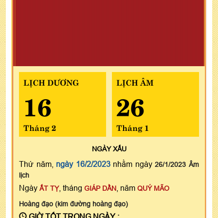
LỊCH DƯƠNG
LỊCH ÂM
16
26
Tháng 2
Tháng 1
NGÀY
XẤU
Thứ năm,
ngày 16/2/2023
nhằm ngày
26/1/2023 Âm
lịch
Ngày
, tháng
, năm
ẤT TỴ
GIÁP DẦN
QUÝ MÃO
Hoàng đạo (kim đường hoàng đạo)
GIỜ TỐT TRONG NGÀY :