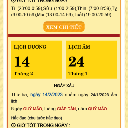
GIỜ TỐT TRONG NGÀY :
Tí (23:00-0:59),Sửu (1:00-2:59),Thìn (7:00-8:59),Tỵ
(9:00-10:59),Mùi (13:00-14:59),Tuất (19:00-20:59)
XEM CHI TIẾT
LỊCH DƯƠNG
LỊCH ÂM
14
24
Tháng 2
Tháng 1
NGÀY
XẤU
Thứ ba,
ngày 14/2/2023
nhằm ngày
24/1/2023 Âm
lịch
Ngày
, tháng
, năm
QUÝ MÃO
GIÁP DẦN
QUÝ MÃO
Hắc đạo (chu tước hắc đạo)
GIỜ TỐT TRONG NGÀY :