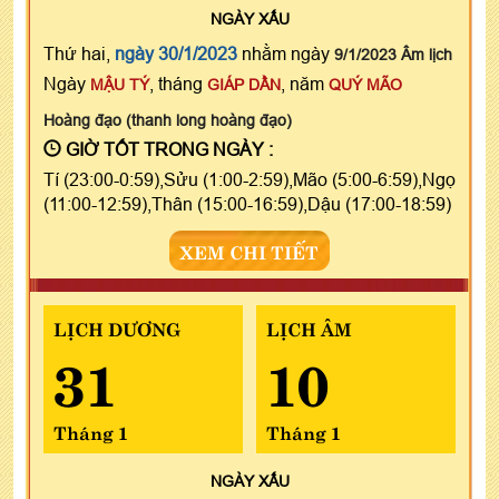
NGÀY
XẤU
Thứ hai,
ngày 30/1/2023
nhằm ngày
9/1/2023 Âm lịch
Ngày
, tháng
, năm
MẬU TÝ
GIÁP DẦN
QUÝ MÃO
Hoàng đạo (thanh long hoàng đạo)
GIỜ TỐT TRONG NGÀY :
Tí (23:00-0:59),Sửu (1:00-2:59),Mão (5:00-6:59),Ngọ
(11:00-12:59),Thân (15:00-16:59),Dậu (17:00-18:59)
XEM CHI TIẾT
LỊCH DƯƠNG
LỊCH ÂM
31
10
Tháng 1
Tháng 1
NGÀY
XẤU