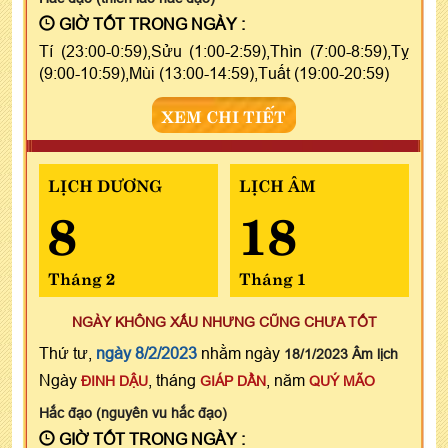
GIỜ TỐT TRONG NGÀY :
Tí (23:00-0:59),Sửu (1:00-2:59),Thìn (7:00-8:59),Tỵ
(9:00-10:59),Mùi (13:00-14:59),Tuất (19:00-20:59)
XEM CHI TIẾT
LỊCH DƯƠNG
LỊCH ÂM
8
18
Tháng 2
Tháng 1
NGÀY KHÔNG XẤU NHƯNG CŨNG CHƯA TỐT
Thứ tư,
ngày 8/2/2023
nhằm ngày
18/1/2023 Âm lịch
Ngày
, tháng
, năm
ĐINH DẬU
GIÁP DẦN
QUÝ MÃO
Hắc đạo (nguyên vu hắc đạo)
GIỜ TỐT TRONG NGÀY :