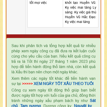
tốt mọi việc
khởi tạo Huyền Vũ:
Kỵ việc mai táng Ly
sàng: Kỵ việc giá thú
Huyền Vũ Hắc Đạo:
Kỵ việc mai táng
Sau khi phân tích và tổng hợp kết quả từ nhiều
phép xem ngày công cụ đã đưa ra kết luận cuối
cùng cho yêu cầu của bạn. Nếu kết quả công cụ
trả ra là Tốt thì ngày 27 tháng 1 năm 2023 phù
hợp để tiến hành động thổ làm nhà, còn kết quả
là Xấu thì bạn nên chọn một ngày khác.
Xem thêm các ngày tốt khác để tiến hành vạn
sự tại
>>>>>
XEM NGÀY TỐT XẤU THEO TUỔI
Công cụ xem ngày tốt động thổ giúp bạn biết
được ngày tốt hợp với tuổi của gia chủ, đồng thời
tránh những ngày xấu phạm bách kỵ như
Sát
chủ
,
Tam nương
, Dương công kỵ,
Nguyệt kỵ
,...