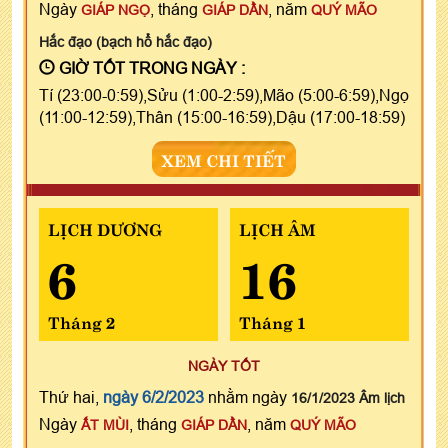
Ngày
, tháng
, năm
GIÁP NGỌ
GIÁP DẦN
QUÝ MÃO
Hắc đạo (bạch hổ hắc đạo)
GIỜ TỐT TRONG NGÀY :
Tí (23:00-0:59),Sửu (1:00-2:59),Mão (5:00-6:59),Ngọ
(11:00-12:59),Thân (15:00-16:59),Dậu (17:00-18:59)
XEM CHI TIẾT
LỊCH DƯƠNG
LỊCH ÂM
6
16
Tháng 2
Tháng 1
NGÀY TỐT
Thứ hai,
ngày 6/2/2023
nhằm ngày
16/1/2023 Âm lịch
Ngày
, tháng
, năm
ẤT MÙI
GIÁP DẦN
QUÝ MÃO