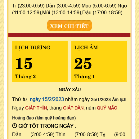
Tí (23:00-0:59),Dần (3:00-4:59),Mão (5:00-6:59),Ngọ
(11:00-12:59),Mùi (13:00-14:59),Dậu (17:00-18:59)
XEM CHI TIẾT
LỊCH DƯƠNG
LỊCH ÂM
15
25
Tháng 2
Tháng 1
NGÀY
XẤU
Thứ tư,
ngày 15/2/2023
nhằm ngày
25/1/2023 Âm lịch
Ngày
, tháng
, năm
GIÁP THÌN
GIÁP DẦN
QUÝ MÃO
Hoàng đạo (kim quỹ hoàng đạo)
GIỜ TỐT TRONG NGÀY :
Dần (3:00-4:59),Thìn (7:00-8:59),Tỵ (9:00-