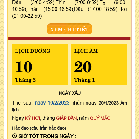
Dần (3:00-4:59),Thìn (7:00-8:59),Tỵ (9:00-
10:59),Thân (15:00-16:59),Dậu (17:00-18:59),Hợi
(21:00-22:59)
XEM CHI TIẾT
LỊCH DƯƠNG
LỊCH ÂM
10
20
Tháng 2
Tháng 1
NGÀY
XẤU
Thứ sáu,
ngày 10/2/2023
nhằm ngày
20/1/2023 Âm
lịch
Ngày
, tháng
, năm
KỶ HỢI
GIÁP DẦN
QUÝ MÃO
Hắc đạo (câu trần hắc đạo)
GIỜ TỐT TRONG NGÀY :