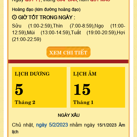
Hoàng đạo (kim đường hoàng đạo)
GIỜ TỐT TRONG NGÀY :
Sửu (1:00-2:59),Thìn (7:00-8:59),Ngọ (11:00-
12:59),Mùi (13:00-14:59),Tuất (19:00-20:59),Hợi
(21:00-22:59)
XEM CHI TIẾT
LỊCH DƯƠNG
LỊCH ÂM
5
15
Tháng 2
Tháng 1
NGÀY
XẤU
Chủ nhật,
ngày 5/2/2023
nhằm ngày
15/1/2023 Âm
lịch