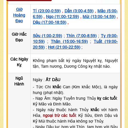
Giờ
Tí (23:00-0:59)
,
Dần (3:00-4:59)
,
Mão (5:00-
Hoàng
6:59)
,
Ngọ (11:00-12:59)
,
Mùi (13:00-14:59)
,
Đạo
Dậu (17:00-18:59)
,
Giờ Hắc
Sửu (1:00-2:59)
;
Thìn (7:00-8:59)
;
Tỵ (9:00-
Đạo
10:59)
;
Thân (15:00-16:59)
;
Tuất (19:00-
20:59)
;
Hợi (21:00-22:59)
;
Các Ngày
Không phạm bất kỳ ngày Nguyệt kỵ, Nguyệt
Kỵ
tận, Tam nương, Dương Công kỵ nhật nào.
Ngũ
Ngày :
ẤT DẬU
Hành
- Tức Chi
khắc
Can (Kim khắc Mộc), là ngày
hung (phạt nhật).
- Nạp Âm: Ngày Tuyền trung Thủy
kỵ các tuổi
:
Kỷ Mão và Đinh Mão.
- Ngày này thuộc hành Thủy
khắc
với hành
Hỏa,
ngoại trừ các tuổi
: Kỷ Sửu, Đinh Dậu và
Kỷ Mùi thuộc hành Hỏa không sợ Thủy.
- Ngày Dậu lục hợp với Thìn, tam hợp với Sửu