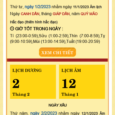
Thứ tư,
ngày 1/2/2023
nhằm ngày
11/1/2023 Âm lịch
Ngày
, tháng
, năm
CANH DẦN
GIÁP DẦN
QUÝ MÃO
Hắc đạo (thiên hình hắc đạo)
GIỜ TỐT TRONG NGÀY :
Tí (23:00-0:59),Sửu (1:00-2:59),Thìn (7:00-8:59),Tỵ
(9:00-10:59),Mùi (13:00-14:59),Tuất (19:00-20:59)
XEM CHI TIẾT
LỊCH DƯƠNG
LỊCH ÂM
2
12
Tháng 2
Tháng 1
NGÀY
XẤU
Thứ năm,
ngày 2/2/2023
nhằm ngày
12/1/2023 Âm