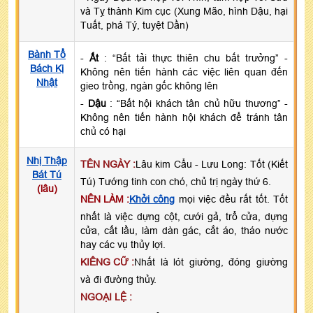
và Tỵ thành Kim cục (Xung Mão, hình Dậu, hại
Tuất, phá Tý, tuyệt Dần)
Bành Tổ
-
Ất
: “Bất tải thực thiên chu bất trưởng” -
Bách Kị
Không nên tiến hành các việc liên quan đến
Nhật
gieo trồng, ngàn gốc không lên
-
Dậu
: “Bất hội khách tân chủ hữu thương” -
Không nên tiến hành hội khách để tránh tân
chủ có hại
Nhị Thập
TÊN NGÀY :
Lâu kim Cẩu - Lưu Long: Tốt (Kiết
Bát Tú
Tú) Tướng tinh con chó, chủ trị ngày thứ 6.
(lâu)
NÊN LÀM :
Khởi công
mọi việc đều rất tốt. Tốt
nhất là việc dựng cột, cưới gả, trổ cửa, dựng
cửa, cất lầu, làm dàn gác, cắt áo, tháo nước
hay các vụ thủy lợi.
KIÊNG CỮ :
Nhất là lót giường, đóng giường
và đi đường thủy.
NGOẠI LỆ :