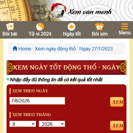
Menu
Bói bài
Tử vi 2024
Ngày tốt
Bói sim
Home
Xem ngày động thổ
Ngày 27/1/2023
XEM NGÀY TỐT ĐỘNG THỔ - NGÀY
Nhập đầy đủ thông tin để có kết quả tốt nhất
27/1/2023
XEM THEO NGÀY
XEM
XEM THEO THÁNG
XEM