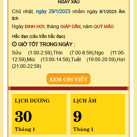
NGÀY
XẤU
Chủ nhật,
ngày 29/1/2023
nhằm ngày
8/1/2023 Âm
lịch
Ngày
, tháng
, năm
ĐINH HỢI
GIÁP DẦN
QUÝ MÃO
Hắc đạo (câu trần hắc đạo)
GIỜ TỐT TRONG NGÀY :
Sửu (1:00-2:59),Thìn (7:00-8:59),Ngọ (11:00-
12:59),Mùi (13:00-14:59),Tuất (19:00-20:59),Hợi
(21:00-22:59)
XEM CHI TIẾT
LỊCH DƯƠNG
LỊCH ÂM
30
9
Tháng 1
Tháng 1