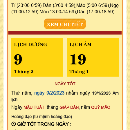
Tí (23:00-0:59),Dần (3:00-4:59),Mão (5:00-6:59),Ngọ
(11:00-12:59),Mùi (13:00-14:59),Dậu (17:00-18:59)
XEM CHI TIẾT
LỊCH DƯƠNG
LỊCH ÂM
9
19
Tháng 2
Tháng 1
NGÀY TỐT
Thứ năm,
ngày 9/2/2023
nhằm ngày
19/1/2023 Âm
lịch
Ngày
, tháng
, năm
MẬU TUẤT
GIÁP DẦN
QUÝ MÃO
Hoàng đạo (tư mệnh hoàng đạo)
GIỜ TỐT TRONG NGÀY :