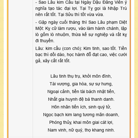
- Sao Lâu kim Cẩu tại Ngày Dậu Đăng Viên ý
nghĩa tạo tác đại lợi. Tại Tỵ gọi là Nhập Trù
nên rất tốt. Tại Sửu thì tốt vừa vừa.
- Gặp ngày cuối tháng thì Sao Lâu phạm Diệt
Một: Kỵ cữ làm rượu, vào làm hành chánh, lập
lò gốm lò nhuộm, thừa kế sự nghiệp và rất kỵ
đi thuyền.
Lâu: kim cẩu (con chó): Kim tinh, sao tốt. Tiền
bạc thì dồi dào, học hành đỗ đạt cao, việc cưới
gả, xây cất rất tốt.
Lâu tinh thụ trụ, khởi môn đình,
Tài vượng, gia hòa, sự sự hưng,
Ngoại cảnh, tiền tài bách nhật tiến,
Nhất gia huynh đệ bá thanh danh.
Hôn nhân tiến ích, sinh quý tử,
Ngọc bạch kim lang tương mãn doanh,
Phóng thủy, khai môn giai cát lợi,
Nam vinh, nữ quý, thọ khang ninh.