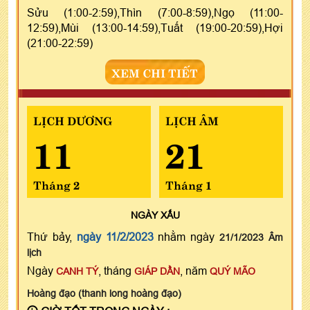
Sửu (1:00-2:59),Thìn (7:00-8:59),Ngọ (11:00-
12:59),Mùi (13:00-14:59),Tuất (19:00-20:59),Hợi
(21:00-22:59)
XEM CHI TIẾT
LỊCH DƯƠNG
LỊCH ÂM
11
21
Tháng 2
Tháng 1
NGÀY
XẤU
Thứ bảy,
ngày 11/2/2023
nhằm ngày
21/1/2023 Âm
lịch
Ngày
, tháng
, năm
CANH TÝ
GIÁP DẦN
QUÝ MÃO
Hoàng đạo (thanh long hoàng đạo)