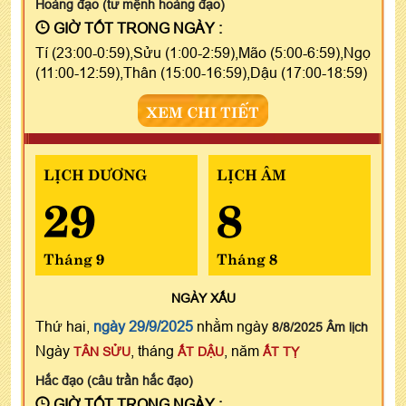
Hoàng đạo (tư mệnh hoàng đạo)
GIỜ TỐT TRONG NGÀY :
Tí (23:00-0:59),Sửu (1:00-2:59),Mão (5:00-6:59),Ngọ
(11:00-12:59),Thân (15:00-16:59),Dậu (17:00-18:59)
XEM CHI TIẾT
LỊCH DƯƠNG
LỊCH ÂM
29
8
Tháng 9
Tháng 8
NGÀY
XẤU
Thứ hai,
ngày 29/9/2025
nhằm ngày
8/8/2025 Âm lịch
Ngày
, tháng
, năm
TÂN SỬU
ẤT DẬU
ẤT TỴ
Hắc đạo (câu trần hắc đạo)
GIỜ TỐT TRONG NGÀY :