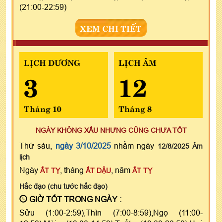
(21:00-22:59)
XEM CHI TIẾT
LỊCH DƯƠNG
LỊCH ÂM
3
12
Tháng 10
Tháng 8
NGÀY KHÔNG XẤU NHƯNG CŨNG CHƯA TỐT
Thứ sáu,
ngày 3/10/2025
nhằm ngày
12/8/2025 Âm
lịch
Ngày
, tháng
, năm
ẤT TỴ
ẤT DẬU
ẤT TỴ
Hắc đạo (chu tước hắc đạo)
GIỜ TỐT TRONG NGÀY :
Sửu (1:00-2:59),Thìn (7:00-8:59),Ngọ (11:00-