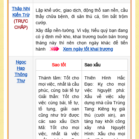
Thập Nhị
Lập khế ước, giao dịch, động thổ san nền, cầu
Kiến Trừ
thầy chữa bệnh, đi săn thú cá, tìm bắt trộm
(TRỰC
cướp.
CHẤP)
Xây đắp nền-tường. Vì vậy, Nếu quý bạn đang
có ý định mở kho, khai trương buôn bán trong
tháng này thì nên chọn ngày khác để tiến
hành
>>>
Xem ngày tốt khai trương
Ngọc
Sao tốt
Sao xấu
Hạp
Thông
Thánh tâm: Tốt cho
Thiên Hình Hắc
Thư
mọi việc, nhất là cầu
Đạo: Kỵ cho mọi
phúc, cúng bái tế tự
việc Nguyệt phá:
Giải thần: Tốt cho
Xấu về việc xây
việc cúng bái, tế tự,
dựng nhà cửa Trùng
tố tụng, giải oan
Tang: Kiêng kỵ giá
cũng như trừ được
thú (cưới xin), an
các sao xấu Dịch
táng hay khởi công
Mã: Tốt cho mọi
xây nhà Nguyệt
việc, nhất là việc
Hình: Xấu cho mọi