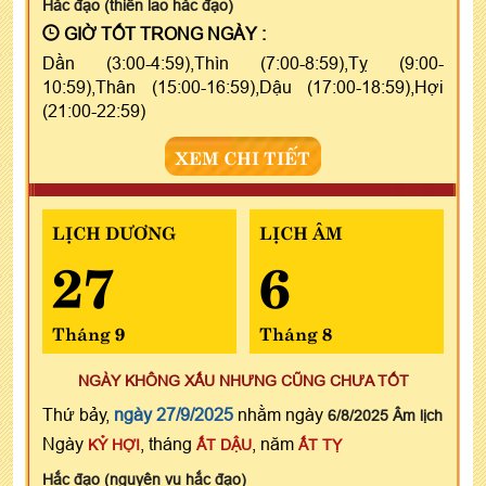
Hắc đạo (thiên lao hắc đạo)
GIỜ TỐT TRONG NGÀY :
Dần (3:00-4:59),Thìn (7:00-8:59),Tỵ (9:00-
10:59),Thân (15:00-16:59),Dậu (17:00-18:59),Hợi
(21:00-22:59)
XEM CHI TIẾT
LỊCH DƯƠNG
LỊCH ÂM
27
6
Tháng 9
Tháng 8
NGÀY KHÔNG XẤU NHƯNG CŨNG CHƯA TỐT
Thứ bảy,
ngày 27/9/2025
nhằm ngày
6/8/2025 Âm lịch
Ngày
, tháng
, năm
KỶ HỢI
ẤT DẬU
ẤT TỴ
Hắc đạo (nguyên vu hắc đạo)