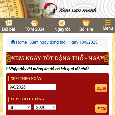
Menu
Bói bài
Tử vi 2024
Ngày tốt
Bói sim
Home
Xem ngày động thổ
Ngày 18/9/2025
XEM NGÀY TỐT ĐỘNG THỔ - NGÀY
Nhập đầy đủ thông tin để có kết quả tốt nhất
18/9/2025
XEM THEO NGÀY
XEM
XEM THEO THÁNG
XEM