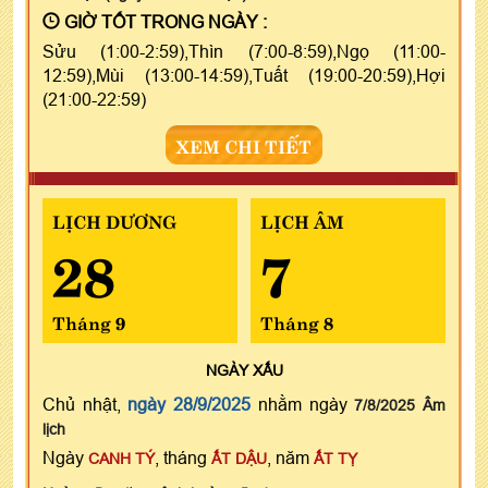
GIỜ TỐT TRONG NGÀY :
Sửu (1:00-2:59),Thìn (7:00-8:59),Ngọ (11:00-
12:59),Mùi (13:00-14:59),Tuất (19:00-20:59),Hợi
(21:00-22:59)
XEM CHI TIẾT
LỊCH DƯƠNG
LỊCH ÂM
28
7
Tháng 9
Tháng 8
NGÀY
XẤU
Chủ nhật,
ngày 28/9/2025
nhằm ngày
7/8/2025 Âm
lịch
Ngày
, tháng
, năm
CANH TÝ
ẤT DẬU
ẤT TỴ