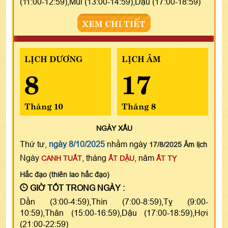
(11:00-12:59),Mùi (13:00-14:59),Dậu (17:00-18:59)
XEM CHI TIẾT
LỊCH DƯƠNG
LỊCH ÂM
8
17
Tháng 10
Tháng 8
NGÀY
XẤU
Thứ tư,
ngày 8/10/2025
nhằm ngày
17/8/2025 Âm lịch
Ngày
, tháng
, năm
CANH TUẤT
ẤT DẬU
ẤT TỴ
Hắc đạo (thiên lao hắc đạo)
GIỜ TỐT TRONG NGÀY :
Dần (3:00-4:59),Thìn (7:00-8:59),Tỵ (9:00-
10:59),Thân (15:00-16:59),Dậu (17:00-18:59),Hợi
(21:00-22:59)