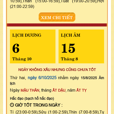
10:59),Thân (15:00-16:59),Tuất (19:00-20:59),Hợi
(21:00-22:59)
XEM CHI TIẾT
LỊCH DƯƠNG
LỊCH ÂM
6
15
Tháng 10
Tháng 8
NGÀY KHÔNG XẤU NHƯNG CŨNG CHƯA TỐT
Thứ hai,
ngày 6/10/2025
nhằm ngày
15/8/2025 Âm
lịch
Ngày
, tháng
, năm
MẬU THÂN
ẤT DẬU
ẤT TỴ
Hắc đạo (bạch hổ hắc đạo)
GIỜ TỐT TRONG NGÀY :
Tí (23:00-0:59),Sửu (1:00-2:59),Thìn (7:00-8:59),Tỵ