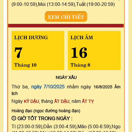
(9:00-10:59),Mùi (13:00-14:59),Tuất (19:00-20:59)
XEM CHI TIẾT
LỊCH DƯƠNG
LỊCH ÂM
7
16
Tháng 10
Tháng 8
NGÀY
XẤU
Thứ ba,
ngày 7/10/2025
nhằm ngày
16/8/2025 Âm
lịch
Ngày
, tháng
, năm
KỶ DẬU
ẤT DẬU
ẤT TỴ
Hoàng đạo (ngọc đường hoàng đạo)
GIỜ TỐT TRONG NGÀY :
Tí (23:00-0:59),Dần (3:00-4:59),Mão (5:00-6:59),Ngọ