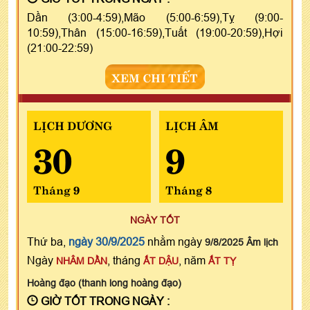
Dần (3:00-4:59),Mão (5:00-6:59),Tỵ (9:00-
10:59),Thân (15:00-16:59),Tuất (19:00-20:59),Hợi
(21:00-22:59)
XEM CHI TIẾT
LỊCH DƯƠNG
LỊCH ÂM
30
9
Tháng 9
Tháng 8
NGÀY TỐT
Thứ ba,
ngày 30/9/2025
nhằm ngày
9/8/2025 Âm lịch
Ngày
, tháng
, năm
NHÂM DẦN
ẤT DẬU
ẤT TỴ
Hoàng đạo (thanh long hoàng đạo)
GIỜ TỐT TRONG NGÀY :