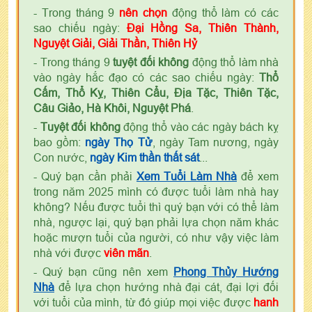
- Trong tháng 9
nên chọn
động thổ làm có các
sao chiếu ngày:
Đại Hồng Sa, Thiên Thành,
Nguyệt Giải, Giải Thần, Thiên Hỷ
- Trong tháng 9
tuyệt đối không
động thổ làm nhà
vào ngày hắc đạo có các sao chiếu ngày:
Thổ
Cấm, Thổ Kỵ, Thiên Cẩu, Địa Tặc, Thiên Tặc,
Câu Giảo, Hà Khôi, Nguyệt Phá
.
-
Tuyệt đối không
động thổ vào các ngày bách kỵ
bao gồm:
ngày Thọ Tử
, ngày Tam nương, ngày
Con nước,
ngày Kim thần thất sát
...
- Quý bạn cần phải
Xem Tuổi Làm Nhà
để xem
trong năm 2025 mình có được tuổi làm nhà hay
không? Nếu được tuổi thì quý bạn với có thể làm
nhà, ngược lại, quý bạn phải lựa chọn năm khác
hoặc mượn tuổi của người, có như vậy việc làm
nhà với được
viên mãn
.
- Quý bạn cũng nên xem
Phong Thủy Hướng
Nhà
để lựa chọn hướng nhà đại cát, đại lợi đối
với tuổi của mình, từ đó giúp mọi việc được
hanh