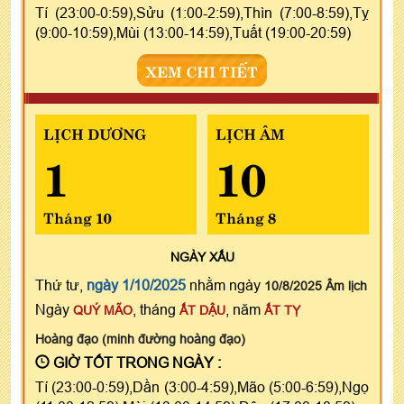
Tí (23:00-0:59),Sửu (1:00-2:59),Thìn (7:00-8:59),Tỵ
(9:00-10:59),Mùi (13:00-14:59),Tuất (19:00-20:59)
XEM CHI TIẾT
LỊCH DƯƠNG
LỊCH ÂM
1
10
Tháng 10
Tháng 8
NGÀY
XẤU
Thứ tư,
ngày 1/10/2025
nhằm ngày
10/8/2025 Âm lịch
Ngày
, tháng
, năm
QUÝ MÃO
ẤT DẬU
ẤT TỴ
Hoàng đạo (minh đường hoàng đạo)
GIỜ TỐT TRONG NGÀY :
Tí (23:00-0:59),Dần (3:00-4:59),Mão (5:00-6:59),Ngọ