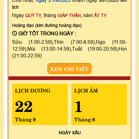
30/7/2025 Âm
lịch
Ngày
, tháng
, năm
QUÝ TỴ
GIÁP THÂN
ẤT TỴ
Hoàng đạo (kim đường hoàng đạo)
GIỜ TỐT TRONG NGÀY :
Sửu (1:00-2:59),Thìn (7:00-8:59),Ngọ (11:00-
12:59),Mùi (13:00-14:59),Tuất (19:00-20:59),Hợi
(21:00-22:59)
XEM CHI TIẾT
LỊCH DƯƠNG
LỊCH ÂM
22
1
Tháng 9
Tháng 8
NGÀY
XẤU