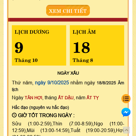
XEM CHI TIẾT
LỊCH DƯƠNG
LỊCH ÂM
9
18
Tháng 10
Tháng 8
NGÀY
XẤU
Thứ năm,
ngày 9/10/2025
nhằm ngày
18/8/2025 Âm
lịch
Ngày
, tháng
, năm
TÂN HỢI
ẤT DẬU
ẤT TỴ
Hắc đạo (nguyên vu hắc đạo)
GIỜ TỐT TRONG NGÀY :
Sửu (1:00-2:59),Thìn (7:00-8:59),Ngọ (11:00-
12:59),Mùi (13:00-14:59),Tuất (19:00-20:59),Hợi