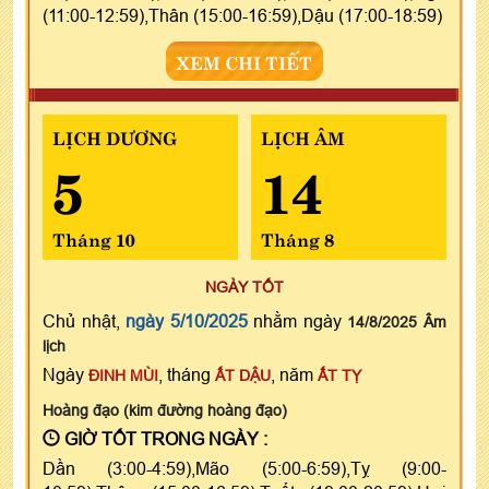
(11:00-12:59),Thân (15:00-16:59),Dậu (17:00-18:59)
XEM CHI TIẾT
LỊCH DƯƠNG
LỊCH ÂM
5
14
Tháng 10
Tháng 8
NGÀY TỐT
Chủ nhật,
ngày 5/10/2025
nhằm ngày
14/8/2025 Âm
lịch
Ngày
, tháng
, năm
ĐINH MÙI
ẤT DẬU
ẤT TỴ
Hoàng đạo (kim đường hoàng đạo)
GIỜ TỐT TRONG NGÀY :
Dần (3:00-4:59),Mão (5:00-6:59),Tỵ (9:00-