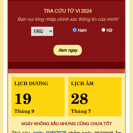
TRA CỨU TỬ VI 2024
Bạn vui lòng nhập chính xác thông tin của mình!
Nam
Nữ
LỊCH DƯƠNG
LỊCH ÂM
19
28
Tháng 9
Tháng 7
NGÀY KHÔNG XẤU NHƯNG CŨNG CHƯA TỐT
Thứ sáu,
ngày 19/9/2025
nhằm ngày