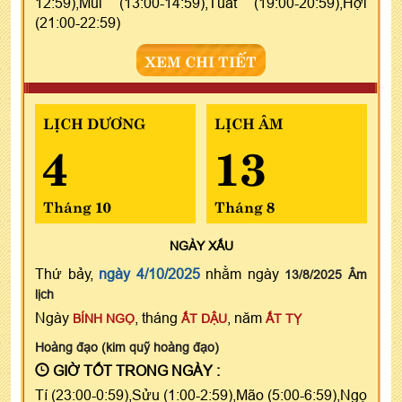
12:59),Mùi (13:00-14:59),Tuất (19:00-20:59),Hợi
(21:00-22:59)
XEM CHI TIẾT
LỊCH DƯƠNG
LỊCH ÂM
4
13
Tháng 10
Tháng 8
NGÀY
XẤU
Thứ bảy,
ngày 4/10/2025
nhằm ngày
13/8/2025 Âm
lịch
Ngày
, tháng
, năm
BÍNH NGỌ
ẤT DẬU
ẤT TỴ
Hoàng đạo (kim quỹ hoàng đạo)
GIỜ TỐT TRONG NGÀY :
Tí (23:00-0:59),Sửu (1:00-2:59),Mão (5:00-6:59),Ngọ