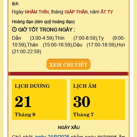
lịch
Ngày
, tháng
, năm
NHÂM THÌN
GIÁP THÂN
ẤT TỴ
Hoàng đạo (kim quỹ hoàng đạo)
GIỜ TỐT TRONG NGÀY :
Dần (3:00-4:59),Thìn (7:00-8:59),Tỵ (9:00-
10:59),Thân (15:00-16:59),Dậu (17:00-18:59),Hợi
(21:00-22:59)
XEM CHI TIẾT
LỊCH DƯƠNG
LỊCH ÂM
21
30
Tháng 9
Tháng 7
NGÀY
XẤU
Chủ nhật,
ngày 21/9/2025
nhằm ngày