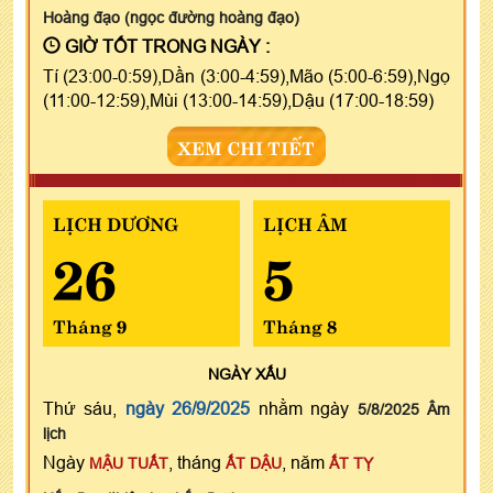
Hoàng đạo (ngọc đường hoàng đạo)
GIỜ TỐT TRONG NGÀY :
Tí (23:00-0:59),Dần (3:00-4:59),Mão (5:00-6:59),Ngọ
(11:00-12:59),Mùi (13:00-14:59),Dậu (17:00-18:59)
XEM CHI TIẾT
LỊCH DƯƠNG
LỊCH ÂM
26
5
Tháng 9
Tháng 8
NGÀY
XẤU
Thứ sáu,
ngày 26/9/2025
nhằm ngày
5/8/2025 Âm
lịch
Ngày
, tháng
, năm
MẬU TUẤT
ẤT DẬU
ẤT TỴ