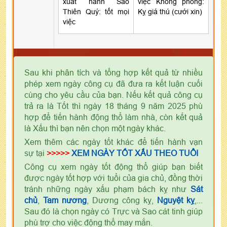
xuất hành Sao
việc Không phòng:
Thiên Quý: tốt mọi
Kỵ giá thú (cưới xin)
việc
Sau khi phân tích và tổng hợp kết quả từ nhiều
phép xem ngày công cụ đã đưa ra kết luận cuối
cùng cho yêu cầu của bạn. Nếu kết quả công cụ
trả ra là Tốt thì ngày 18 tháng 9 năm 2025 phù
hợp để tiến hành động thổ làm nhà, còn kết quả
là Xấu thì bạn nên chọn một ngày khác.
Xem thêm các ngày tốt khác để tiến hành vạn
sự tại
>>>>>
XEM NGÀY TỐT XẤU THEO TUỔI
Công cụ xem ngày tốt động thổ giúp bạn biết
được ngày tốt hợp với tuổi của gia chủ, đồng thời
tránh những ngày xấu phạm bách kỵ như
Sát
chủ
,
Tam nương
, Dương công kỵ,
Nguyệt kỵ
,...
Sau đó là chọn ngày có Trực và Sao cát tinh giúp
phù trợ cho việc động thổ may mắn.