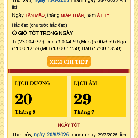
28/7/2025 Âm
lịch
Ngày
, tháng
, năm
TÂN MÃO
GIÁP THÂN
ẤT TỴ
Hắc đạo (chu tước hắc đạo)
GIỜ TỐT TRONG NGÀY :
Tí (23:00-0:59),Dần (3:00-4:59),Mão (5:00-6:59),Ngọ
(11:00-12:59),Mùi (13:00-14:59),Dậu (17:00-18:59)
XEM CHI TIẾT
LỊCH DƯƠNG
LỊCH ÂM
20
29
Tháng 9
Tháng 7
NGÀY TỐT
Thứ bảy,
ngày 20/9/2025
nhằm ngày
29/7/2025 Âm