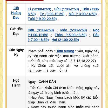
Giờ
Tí (23:00-0:59)
,
Sửu (1:00-2:59)
,
Thìn (7:00-
Hoàng
8:59)
,
Tỵ (9:00-10:59)
,
Mùi (13:00-14:59)
,
Đạo
Tuất (19:00-20:59)
,
Giờ Hắc
Dần (3:00-4:59)
;
Mão (5:00-6:59)
;
Ngọ
Đạo
(11:00-12:59)
;
Thân (15:00-16:59)
;
Dậu
(17:00-18:59)
;
Hợi (21:00-22:59)
;
Các Ngày
Phạm phải ngày :
Tam nương
: xấu, ngày này
Kỵ
kỵ tiến hành các việc khai trương, xuất hành,
cưới hỏi, sửa chữa hay cất (3,7,13,18,22,27)
: Kỵ Chôn cất, cưới xin, vợ chồng xuất
hành,xây nhà ,xây mồ mả
Ngũ
Ngày :
CANH DẦN
Hành
- Tức Can
khắc
Chi (Kim khắc Mộc), ngày này
là ngày cát trung bình (chế nhật).
- Nạp Âm: Ngày Tùng bách Mộc
kỵ các tuổi
:
Giáp Thân và Mậu Thân.
- Ngày này thuộc hành Mộc
khắc
với hành