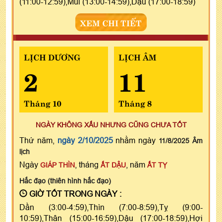
(11:00-12:59),Mùi (13:00-14:59),Dậu (17:00-18:59)
XEM CHI TIẾT
LỊCH DƯƠNG
LỊCH ÂM
2
11
Tháng 10
Tháng 8
NGÀY KHÔNG XẤU NHƯNG CŨNG CHƯA TỐT
Thứ năm,
ngày 2/10/2025
nhằm ngày
11/8/2025 Âm
lịch
Ngày
, tháng
, năm
GIÁP THÌN
ẤT DẬU
ẤT TỴ
Hắc đạo (thiên hình hắc đạo)
GIỜ TỐT TRONG NGÀY :
Dần (3:00-4:59),Thìn (7:00-8:59),Tỵ (9:00-
10:59),Thân (15:00-16:59),Dậu (17:00-18:59),Hợi