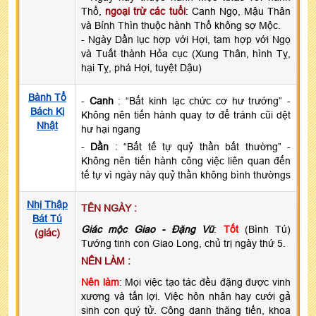
Thổ,
ngoại trừ các tuổi
: Canh Ngọ, Mậu Thân
và Bính Thìn thuộc hành Thổ không sợ Mộc.
- Ngày Dần lục hợp với Hợi, tam hợp với Ngọ
và Tuất thành Hỏa cục (Xung Thân, hình Tỵ,
hại Tỵ, phá Hợi, tuyệt Dậu)
Bành Tổ
-
Canh
: “Bất kinh lạc chức cơ hư trướng” -
Bách Kị
Không nên tiến hành quay tơ để tránh cũi dệt
Nhật
hư hại ngang
-
Dần
: “Bất tế tự quỷ thần bất thường” -
Không nên tiến hành công việc liên quan đến
tế tự vì ngày này quỷ thần không bình thườngs
Nhị Thập
TÊN NGÀY :
Bát Tú
Giác mộc Giao - Đặng Vũ
:
Tốt
(Bình Tú)
(giác)
Tướng tinh con Giao Long, chủ trị ngày thứ 5.
NÊN LÀM :
Nên làm
: Mọi việc tạo tác đều đặng được vinh
xương và tấn lợi. Việc hôn nhân hay cưới gả
sinh con quý tử. Công danh thăng tiến, khoa