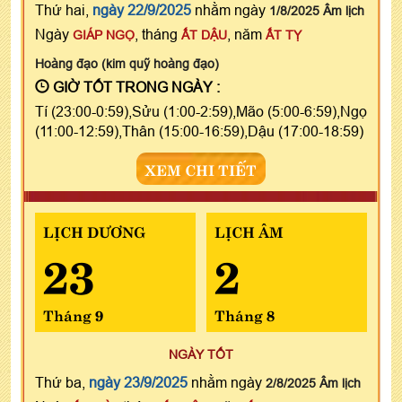
Thứ hai,
ngày 22/9/2025
nhằm ngày
1/8/2025 Âm lịch
Ngày
, tháng
, năm
GIÁP NGỌ
ẤT DẬU
ẤT TỴ
Hoàng đạo (kim quỹ hoàng đạo)
GIỜ TỐT TRONG NGÀY :
Tí (23:00-0:59),Sửu (1:00-2:59),Mão (5:00-6:59),Ngọ
(11:00-12:59),Thân (15:00-16:59),Dậu (17:00-18:59)
XEM CHI TIẾT
LỊCH DƯƠNG
LỊCH ÂM
23
2
Tháng 9
Tháng 8
NGÀY TỐT
Thứ ba,
ngày 23/9/2025
nhằm ngày
2/8/2025 Âm lịch