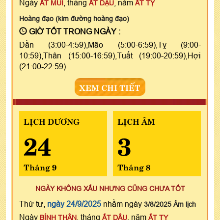
Ngày
, tháng
, năm
ẤT MÙI
ẤT DẬU
ẤT TỴ
Hoàng đạo (kim đường hoàng đạo)
GIỜ TỐT TRONG NGÀY :
Dần (3:00-4:59),Mão (5:00-6:59),Tỵ (9:00-
10:59),Thân (15:00-16:59),Tuất (19:00-20:59),Hợi
(21:00-22:59)
XEM CHI TIẾT
LỊCH DƯƠNG
LỊCH ÂM
24
3
Tháng 9
Tháng 8
NGÀY KHÔNG XẤU NHƯNG CŨNG CHƯA TỐT
Thứ tư,
ngày 24/9/2025
nhằm ngày
3/8/2025 Âm lịch
Ngày
, tháng
, năm
BÍNH THÂN
ẤT DẬU
ẤT TỴ