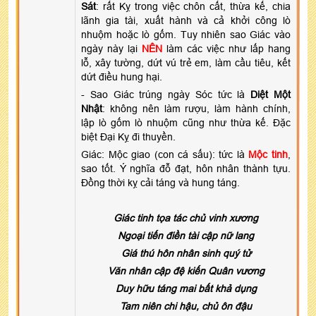
Sát
: rất Kỵ trong việc chôn cất, thừa kế, chia
lãnh gia tài, xuất hành và cả khởi công lò
nhuộm hoặc lò gốm. Tuy nhiên sao Giác vào
ngày này lại
NÊN
làm các việc như lấp hang
lỗ, xây tường, dứt vú trẻ em, làm cầu tiêu, kết
dứt điều hung hại.
- Sao Giác trúng ngày Sóc tức là
Diệt Một
Nhật
: không nên làm rượu, làm hành chính,
lập lò gốm lò nhuộm cũng như thừa kế. Đặc
biệt Đại Kỵ đi thuyền.
Giác: Mộc giao (con cá sấu): tức là
Mộc tinh
,
sao tốt. Ý nghĩa đỗ đạt, hôn nhân thành tựu.
Đồng thời kỵ cải táng và hung táng.
Giác tinh tọa tác chủ vinh xương
Ngoại tiến điền tài cập nữ lang
Giá thú hôn nhân sinh quý tử
Văn nhân cập đệ kiến Quân vương
Duy hữu táng mai bất khả dụng
Tam niên chi hậu, chủ ôn đậu