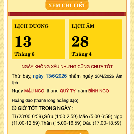
XEM CHI TIẾT
LỊCH DƯƠNG
LỊCH ÂM
13
28
Tháng 6
Tháng 4
NGÀY KHÔNG XẤU NHƯNG CŨNG CHƯA TỐT
Thứ bảy,
ngày 13/6/2026
nhằm ngày
28/4/2026 Âm
lịch
Ngày
, tháng
, năm
MẬU NGỌ
QUÝ TỴ
BÍNH NGỌ
Hoàng đạo (thanh long hoàng đạo)
GIỜ TỐT TRONG NGÀY :
Tí (23:00-0:59),Sửu (1:00-2:59),Mão (5:00-6:59),Ngọ
(11:00-12:59),Thân (15:00-16:59),Dậu (17:00-18:59)