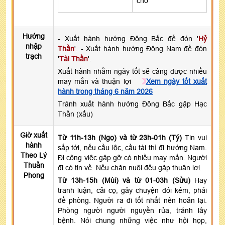
cho
Hướng
- Xuất hành hướng Đông Bắc để đón '
Hỷ
nhập
Thần
'. - Xuất hành hướng Đông Nam để đón
trạch
'
Tài Thần
'.
Xuất hành nhằm ngày tốt sẽ càng được nhiều
may mắn và thuận lợi
Xem ngày tốt xuất
hành trong tháng 6 năm 2026
Tránh xuất hành hướng Đông Bắc gặp Hạc
Thần (xấu)
Giờ xuất
Từ 11h-13h (Ngọ) và từ 23h-01h (Tý)
Tin vui
hành
sắp tới, nếu cầu lộc, cầu tài thì đi hướng Nam.
Theo Lý
Đi công việc gặp gỡ có nhiều may mắn. Người
Thuần
đi có tin về. Nếu chăn nuôi đều gặp thuận lợi.
Phong
Từ 13h-15h (Mùi) và từ 01-03h (Sửu)
Hay
tranh luận, cãi cọ, gây chuyện đói kém, phải
đề phòng. Người ra đi tốt nhất nên hoãn lại.
Phòng người người nguyền rủa, tránh lây
bệnh. Nói chung những việc như hội họp,