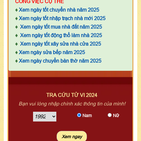
CÔNG VIỆC CỤ THỂ
♦
Xem ngày tốt chuyển nhà năm 2025
♦
Xem ngày tốt nhập trạch nhà mới 2025
♦
Xem ngày tốt mua nhà đất năm 2025
♦
Xem ngày tốt động thổ làm nhà 2025
♦
Xem ngày tốt xây sửa nhà cửa 2025
♦
Xem ngày sửa bếp năm 2025
♦
Xem ngày chuyển bàn thờ năm 2025
TRA CỨU TỬ VI 2024
Bạn vui lòng nhập chính xác thông tin của mình!
Nam
Nữ