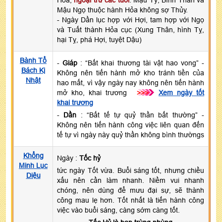
Mậu Ngọ thuộc hành Hỏa không sợ Thủy.
- Ngày Dần lục hợp với Hợi, tam hợp với Ngọ
và Tuất thành Hỏa cục (Xung Thân, hình Tỵ,
hại Tỵ, phá Hợi, tuyệt Dậu)
Bành Tổ
-
Giáp
: “Bất khai thương tài vật hao vong” -
Bách Kị
Không nên tiến hành mở kho tránh tiền của
Nhật
hao mất, vì vậy ngày nay không nên tiến hành
mở kho, khai trương
>>>
Xem ngày tốt
khai trương
-
Dần
: “Bất tế tự quỷ thần bất thường” -
Không nên tiến hành công việc liên quan đến
tế tự vì ngày này quỷ thần không bình thườngs
Khổng
Ngày :
Tốc hỷ
Minh Lục
tức ngày Tốt vừa. Buổi sáng tốt, nhưng chiều
Diệu
xấu nên cần làm nhanh. Niềm vui nhanh
chóng, nên dùng để mưu đại sự, sẽ thành
công mau lẹ hơn. Tốt nhất là tiến hành công
việc vào buổi sáng, càng sớm càng tốt.