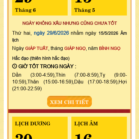
Tháng 6
Tháng 5
NGÀY KHÔNG XẤU NHƯNG CŨNG CHƯA TỐT
Thứ hai,
ngày 29/6/2026
nhằm ngày
15/5/2026 Âm
lịch
Ngày
, tháng
, năm
GIÁP TUẤT
GIÁP NGỌ
BÍNH NGỌ
Hắc đạo (thiên hình hắc đạo)
GIỜ TỐT TRONG NGÀY :
Dần (3:00-4:59),Thìn (7:00-8:59),Tỵ (9:00-
10:59),Thân (15:00-16:59),Dậu (17:00-18:59),Hợi
(21:00-22:59)
XEM CHI TIẾT
LỊCH DƯƠNG
LỊCH ÂM
30
16