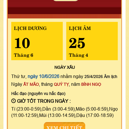
LỊCH DƯƠNG
LỊCH ÂM
10
25
Tháng 6
Tháng 4
NGÀY
XẤU
Thứ tư,
ngày 10/6/2026
nhằm ngày
25/4/2026 Âm lịch
Ngày
, tháng
, năm
ẤT MÃO
QUÝ TỴ
BÍNH NGỌ
Hắc đạo (nguyên vu hắc đạo)
GIỜ TỐT TRONG NGÀY :
Tí (23:00-0:59),Dần (3:00-4:59),Mão (5:00-6:59),Ngọ
(11:00-12:59),Mùi (13:00-14:59),Dậu (17:00-18:59)
XEM CHI TIẾT