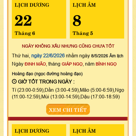
LỊCH DƯƠNG
LỊCH ÂM
22
8
Tháng 6
Tháng 5
NGÀY KHÔNG XẤU NHƯNG CŨNG CHƯA TỐT
Thứ hai,
ngày 22/6/2026
nhằm ngày
8/5/2026 Âm lịch
Ngày
, tháng
, năm
ĐINH MÃO
GIÁP NGỌ
BÍNH NGỌ
Hoàng đạo (ngọc đường hoàng đạo)
GIỜ TỐT TRONG NGÀY :
Tí (23:00-0:59),Dần (3:00-4:59),Mão (5:00-6:59),Ngọ
(11:00-12:59),Mùi (13:00-14:59),Dậu (17:00-18:59)
XEM CHI TIẾT
LỊCH DƯƠNG
LỊCH ÂM