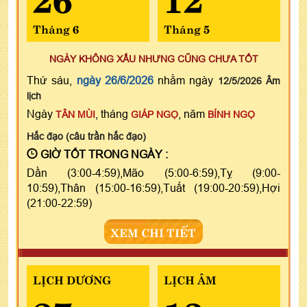
Tháng 6
Tháng 5
NGÀY KHÔNG XẤU NHƯNG CŨNG CHƯA TỐT
Thứ sáu,
ngày 26/6/2026
nhằm ngày
12/5/2026 Âm
lịch
Ngày
, tháng
, năm
TÂN MÙI
GIÁP NGỌ
BÍNH NGỌ
Hắc đạo (câu trần hắc đạo)
GIỜ TỐT TRONG NGÀY :
Dần (3:00-4:59),Mão (5:00-6:59),Tỵ (9:00-
10:59),Thân (15:00-16:59),Tuất (19:00-20:59),Hợi
(21:00-22:59)
XEM CHI TIẾT
LỊCH DƯƠNG
LỊCH ÂM