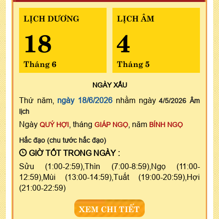
LỊCH DƯƠNG
LỊCH ÂM
18
4
Tháng 6
Tháng 5
NGÀY
XẤU
Thứ năm,
ngày 18/6/2026
nhằm ngày
4/5/2026 Âm
lịch
Ngày
, tháng
, năm
QUÝ HỢI
GIÁP NGỌ
BÍNH NGỌ
Hắc đạo (chu tước hắc đạo)
GIỜ TỐT TRONG NGÀY :
Sửu (1:00-2:59),Thìn (7:00-8:59),Ngọ (11:00-
12:59),Mùi (13:00-14:59),Tuất (19:00-20:59),Hợi
(21:00-22:59)
XEM CHI TIẾT