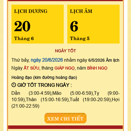
LỊCH DƯƠNG
LỊCH ÂM
20
6
Tháng 6
Tháng 5
NGÀY TỐT
Thứ bảy,
ngày 20/6/2026
nhằm ngày
6/5/2026 Âm lịch
Ngày
, tháng
, năm
ẤT SỬU
GIÁP NGỌ
BÍNH NGỌ
Hoàng đạo (kim đường hoàng đạo)
GIỜ TỐT TRONG NGÀY :
Dần (3:00-4:59),Mão (5:00-6:59),Tỵ (9:00-
10:59),Thân (15:00-16:59),Tuất (19:00-20:59),Hợi
(21:00-22:59)
XEM CHI TIẾT