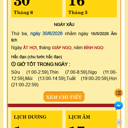
Tháng 6
Tháng 5
NGÀY
XẤU
Thứ ba,
ngày 30/6/2026
nhằm ngày
16/5/2026 Âm
lịch
Ngày
, tháng
, năm
ẤT HỢI
GIÁP NGỌ
BÍNH NGỌ
Hắc đạo (chu tước hắc đạo)
GIỜ TỐT TRONG NGÀY :
Sửu (1:00-2:59),Thìn (7:00-8:59),Ngọ (11:00-
12:59),Mùi (13:00-14:59),Tuất (19:00-20:59),Hợi
(21:00-22:59)
XEM CHI TIẾT
LỊCH DƯƠNG
LỊCH ÂM