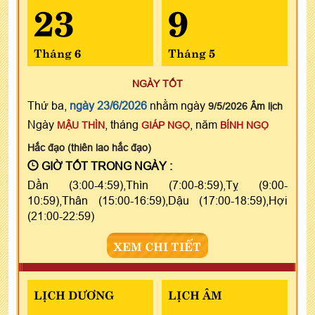
23
9
Tháng 6
Tháng 5
NGÀY TỐT
Thứ ba,
ngày 23/6/2026
nhằm ngày
9/5/2026 Âm lịch
Ngày
, tháng
, năm
MẬU THÌN
GIÁP NGỌ
BÍNH NGỌ
Hắc đạo (thiên lao hắc đạo)
GIỜ TỐT TRONG NGÀY :
Dần (3:00-4:59),Thìn (7:00-8:59),Tỵ (9:00-
10:59),Thân (15:00-16:59),Dậu (17:00-18:59),Hợi
(21:00-22:59)
XEM CHI TIẾT
LỊCH DƯƠNG
LỊCH ÂM