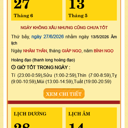
27
13
Tháng 6
Tháng 5
NGÀY KHÔNG XẤU NHƯNG CŨNG CHƯA TỐT
Thứ bảy,
ngày 27/6/2026
nhằm ngày
13/5/2026 Âm
lịch
Ngày
, tháng
, năm
NHÂM THÂN
GIÁP NGỌ
BÍNH NGỌ
Hoàng đạo (thanh long hoàng đạo)
GIỜ TỐT TRONG NGÀY :
Tí (23:00-0:59),Sửu (1:00-2:59),Thìn (7:00-8:59),Tỵ
(9:00-10:59),Mùi (13:00-14:59),Tuất (19:00-20:59)
XEM CHI TIẾT
LỊCH DƯƠNG
LỊCH ÂM
28
14