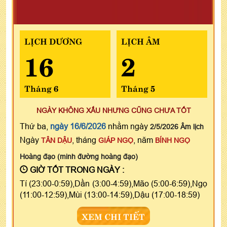
LỊCH DƯƠNG
LỊCH ÂM
16
2
Tháng 6
Tháng 5
NGÀY KHÔNG XẤU NHƯNG CŨNG CHƯA TỐT
Thứ ba,
ngày 16/6/2026
nhằm ngày
2/5/2026 Âm lịch
Ngày
, tháng
, năm
TÂN DẬU
GIÁP NGỌ
BÍNH NGỌ
Hoàng đạo (minh đường hoàng đạo)
GIỜ TỐT TRONG NGÀY :
Tí (23:00-0:59),Dần (3:00-4:59),Mão (5:00-6:59),Ngọ
(11:00-12:59),Mùi (13:00-14:59),Dậu (17:00-18:59)
XEM CHI TIẾT