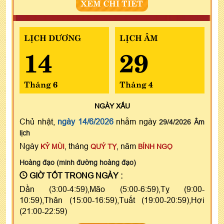
XEM CHI TIẾT
LỊCH DƯƠNG
LỊCH ÂM
14
29
Tháng 6
Tháng 4
NGÀY
XẤU
Chủ nhật,
ngày 14/6/2026
nhằm ngày
29/4/2026 Âm
lịch
Ngày
, tháng
, năm
KỶ MÙI
QUÝ TỴ
BÍNH NGỌ
Hoàng đạo (minh đường hoàng đạo)
GIỜ TỐT TRONG NGÀY :
Dần (3:00-4:59),Mão (5:00-6:59),Tỵ (9:00-
10:59),Thân (15:00-16:59),Tuất (19:00-20:59),Hợi
(21:00-22:59)