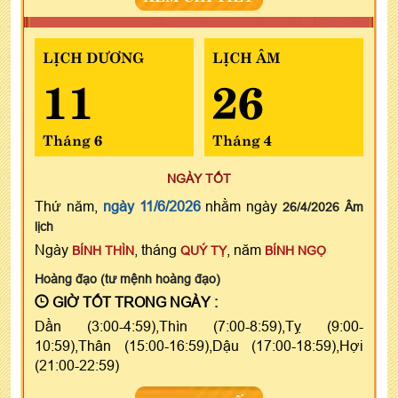
LỊCH DƯƠNG
LỊCH ÂM
11
26
Tháng 6
Tháng 4
NGÀY TỐT
Thứ năm,
ngày 11/6/2026
nhằm ngày
26/4/2026 Âm
lịch
Ngày
, tháng
, năm
BÍNH THÌN
QUÝ TỴ
BÍNH NGỌ
Hoàng đạo (tư mệnh hoàng đạo)
GIỜ TỐT TRONG NGÀY :
Dần (3:00-4:59),Thìn (7:00-8:59),Tỵ (9:00-
10:59),Thân (15:00-16:59),Dậu (17:00-18:59),Hợi
(21:00-22:59)