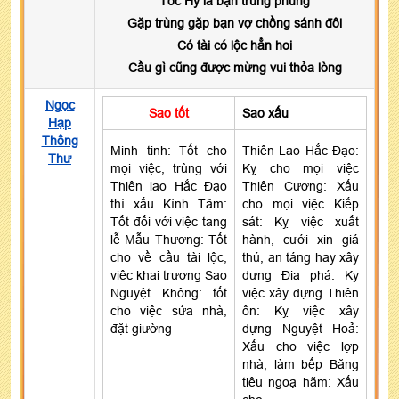
Tốc Hỷ là bạn trùng phùng
Gặp trùng gặp bạn vợ chồng sánh đôi
Có tài có lộc hẳn hoi
Cầu gì cũng được mừng vui thỏa lòng
Ngọc
Sao tốt
Sao xấu
Hạp
Thông
Minh tinh: Tốt cho
Thiên Lao Hắc Đạo:
Thư
mọi việc, trùng với
Kỵ cho mọi việc
Thiên lao Hắc Đạo
Thiên Cương: Xấu
thì xấu Kính Tâm:
cho mọi việc Kiếp
Tốt đối với việc tang
sát: Kỵ việc xuất
lễ Mẫu Thương: Tốt
hành, cưới xin giá
cho về cầu tài lộc,
thú, an táng hay xây
việc khai trương Sao
dựng Địa phá: Kỵ
Nguyệt Không: tốt
việc xây dựng Thiên
cho việc sửa nhà,
ôn: Kỵ việc xây
đặt giường
dựng Nguyệt Hoả:
Xấu cho việc lợp
nhà, làm bếp Băng
tiêu ngoạ hãm: Xấu