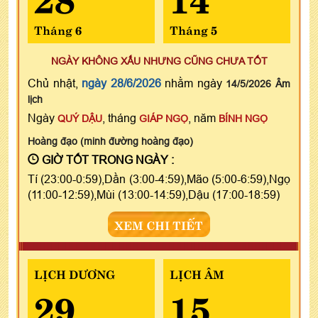
Tháng 6
Tháng 5
NGÀY KHÔNG XẤU NHƯNG CŨNG CHƯA TỐT
Chủ nhật,
ngày 28/6/2026
nhằm ngày
14/5/2026 Âm
lịch
Ngày
, tháng
, năm
QUÝ DẬU
GIÁP NGỌ
BÍNH NGỌ
Hoàng đạo (minh đường hoàng đạo)
GIỜ TỐT TRONG NGÀY :
Tí (23:00-0:59),Dần (3:00-4:59),Mão (5:00-6:59),Ngọ
(11:00-12:59),Mùi (13:00-14:59),Dậu (17:00-18:59)
XEM CHI TIẾT
LỊCH DƯƠNG
LỊCH ÂM
29
15