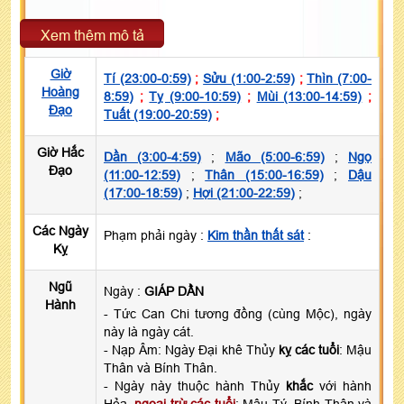
Xem thêm mô tả
Giờ
Tí (23:00-0:59)
;
Sửu (1:00-2:59)
;
Thìn (7:00-
Hoàng
8:59)
;
Tỵ (9:00-10:59)
;
Mùi (13:00-14:59)
;
Đạo
Tuất (19:00-20:59)
;
Giờ Hắc
Dần (3:00-4:59)
;
Mão (5:00-6:59)
;
Ngọ
Đạo
(11:00-12:59)
;
Thân (15:00-16:59)
;
Dậu
(17:00-18:59)
;
Hợi (21:00-22:59)
;
Các Ngày
Phạm phải ngày :
Kim thần thất sát
:
Kỵ
Ngũ
Ngày :
GIÁP DẦN
Hành
- Tức Can Chi tương đồng (cùng Mộc), ngày
này là ngày cát.
- Nạp Âm: Ngày Đại khê Thủy
kỵ các tuổi
: Mậu
Thân và Bính Thân.
- Ngày này thuộc hành Thủy
khắc
với hành
Hỏa,
ngoại trừ các tuổi
: Mậu Tý, Bính Thân và