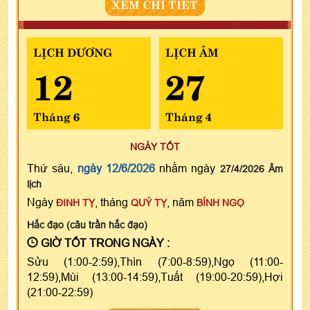
XEM CHI TIẾT
LỊCH DƯƠNG
LỊCH ÂM
12
27
Tháng 6
Tháng 4
NGÀY TỐT
Thứ sáu,
ngày 12/6/2026
nhằm ngày
27/4/2026 Âm
lịch
Ngày
, tháng
, năm
ĐINH TỴ
QUÝ TỴ
BÍNH NGỌ
Hắc đạo (câu trần hắc đạo)
GIỜ TỐT TRONG NGÀY :
Sửu (1:00-2:59),Thìn (7:00-8:59),Ngọ (11:00-
12:59),Mùi (13:00-14:59),Tuất (19:00-20:59),Hợi
(21:00-22:59)