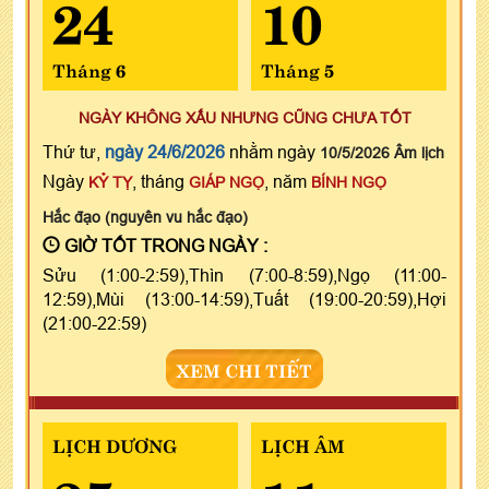
24
10
Tháng 6
Tháng 5
NGÀY KHÔNG XẤU NHƯNG CŨNG CHƯA TỐT
Thứ tư,
ngày 24/6/2026
nhằm ngày
10/5/2026 Âm lịch
Ngày
, tháng
, năm
KỶ TỴ
GIÁP NGỌ
BÍNH NGỌ
Hắc đạo (nguyên vu hắc đạo)
GIỜ TỐT TRONG NGÀY :
Sửu (1:00-2:59),Thìn (7:00-8:59),Ngọ (11:00-
12:59),Mùi (13:00-14:59),Tuất (19:00-20:59),Hợi
(21:00-22:59)
XEM CHI TIẾT
LỊCH DƯƠNG
LỊCH ÂM