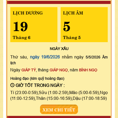
LỊCH DƯƠNG
LỊCH ÂM
19
5
Tháng 6
Tháng 5
NGÀY
XẤU
Thứ sáu,
ngày 19/6/2026
nhằm ngày
5/5/2026 Âm
lịch
Ngày
, tháng
, năm
GIÁP TÝ
GIÁP NGỌ
BÍNH NGỌ
Hoàng đạo (kim quỹ hoàng đạo)
GIỜ TỐT TRONG NGÀY :
Tí (23:00-0:59),Sửu (1:00-2:59),Mão (5:00-6:59),Ngọ
(11:00-12:59),Thân (15:00-16:59),Dậu (17:00-18:59)
XEM CHI TIẾT