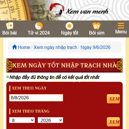
Menu
Bói bài
Tử vi 2024
Ngày tốt
Bói sim
Home
Xem ngày nhập trạch
Ngày 9/6/2026
XEM NGÀY TỐT NHẬP TRẠCH NHÀ
Nhập đầy đủ thông tin để có kết quả tốt nhất
MỚI - NGÀY 9/6/2026
XEM THEO NGÀY
XEM
XEM THEO THÁNG
XEM