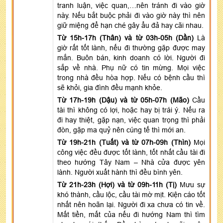
tranh luận, việc quan,…nên tránh đi vào giờ
này. Nếu bắt buộc phải đi vào giờ này thì nên
giữ miệng để hạn ché gây ẩu đả hay cãi nhau.
Từ 15h-17h (Thân) và từ 03h-05h (Dần)
Là
giờ rất tốt lành, nếu đi thường gặp được may
mắn. Buôn bán, kinh doanh có lời. Người đi
sắp về nhà. Phụ nữ có tin mừng. Mọi việc
trong nhà đều hòa hợp. Nếu có bệnh cầu thì
sẽ khỏi, gia đình đều mạnh khỏe.
Từ 17h-19h (Dậu) và từ 05h-07h (Mão)
Cầu
tài thì không có lợi, hoặc hay bị trái ý. Nếu ra
đi hay thiệt, gặp nạn, việc quan trọng thì phải
đòn, gặp ma quỷ nên cúng tế thì mới an.
Từ 19h-21h (Tuất) và từ 07h-09h (Thìn)
Mọi
công việc đều được tốt lành, tốt nhất cầu tài đi
theo hướng Tây Nam – Nhà cửa được yên
lành. Người xuất hành thì đều bình yên.
Từ 21h-23h (Hợi) và từ 09h-11h (Tị)
Mưu sự
khó thành, cầu lộc, cầu tài mờ mịt. Kiện cáo tốt
nhất nên hoãn lại. Người đi xa chưa có tin về.
Mất tiền, mất của nếu đi hướng Nam thì tìm