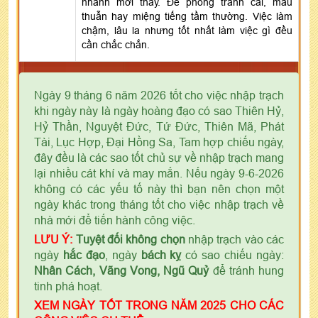
nhanh mới thấy. Đề phòng tranh cãi, mâu
thuẫn hay miệng tiếng tầm thường. Việc làm
chậm, lâu la nhưng tốt nhất làm việc gì đều
cần chắc chắn.
Ngày 9 tháng 6 năm 2026 tốt cho việc nhập trạch
khi ngày này là ngày hoàng đạo có sao Thiên Hỷ,
Hỷ Thần, Nguyệt Đức, Tứ Đức, Thiên Mã, Phát
Tài, Lục Hợp, Đại Hồng Sa, Tam hợp chiếu ngày,
đây đều là các sao tốt chủ sự về nhập trạch mang
lại nhiều cát khí và may mắn. Nếu ngày 9-6-2026
không có các yếu tố này thì bạn nên chọn một
ngày khác trong tháng tốt cho việc nhập trạch về
nhà mới để tiến hành công việc.
LƯU Ý:
Tuyệt đối không chọn
nhập trạch vào các
ngày
hắc đạo
, ngày
bách kỵ
có sao chiếu ngày:
Nhân Cách, Vãng Vong, Ngũ Quỷ
để tránh hung
tinh phá hoạt.
XEM NGÀY TỐT TRONG NĂM 2025 CHO CÁC