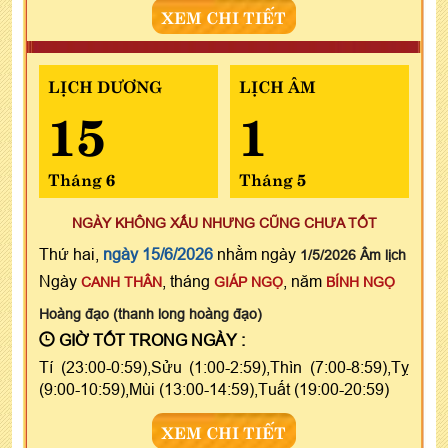
XEM CHI TIẾT
LỊCH DƯƠNG
LỊCH ÂM
15
1
Tháng 6
Tháng 5
NGÀY KHÔNG XẤU NHƯNG CŨNG CHƯA TỐT
Thứ hai,
ngày 15/6/2026
nhằm ngày
1/5/2026 Âm lịch
Ngày
, tháng
, năm
CANH THÂN
GIÁP NGỌ
BÍNH NGỌ
Hoàng đạo (thanh long hoàng đạo)
GIỜ TỐT TRONG NGÀY :
Tí (23:00-0:59),Sửu (1:00-2:59),Thìn (7:00-8:59),Tỵ
(9:00-10:59),Mùi (13:00-14:59),Tuất (19:00-20:59)
XEM CHI TIẾT