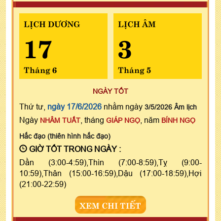
LỊCH DƯƠNG
LỊCH ÂM
17
3
Tháng 6
Tháng 5
NGÀY TỐT
Thứ tư,
ngày 17/6/2026
nhằm ngày
3/5/2026 Âm lịch
Ngày
, tháng
, năm
NHÂM TUẤT
GIÁP NGỌ
BÍNH NGỌ
Hắc đạo (thiên hình hắc đạo)
GIỜ TỐT TRONG NGÀY :
Dần (3:00-4:59),Thìn (7:00-8:59),Tỵ (9:00-
10:59),Thân (15:00-16:59),Dậu (17:00-18:59),Hợi
(21:00-22:59)
XEM CHI TIẾT