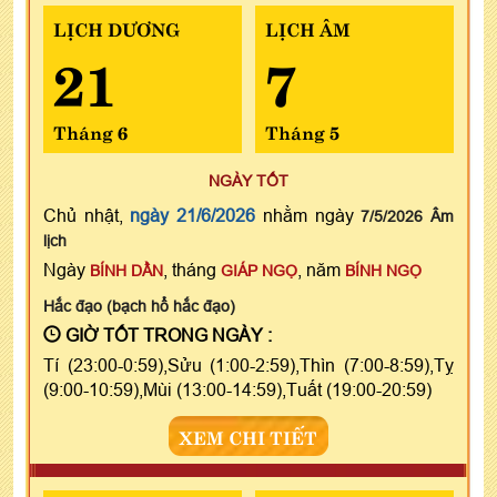
LỊCH DƯƠNG
LỊCH ÂM
21
7
Tháng 6
Tháng 5
NGÀY TỐT
Chủ nhật,
ngày 21/6/2026
nhằm ngày
7/5/2026 Âm
lịch
Ngày
, tháng
, năm
BÍNH DẦN
GIÁP NGỌ
BÍNH NGỌ
Hắc đạo (bạch hổ hắc đạo)
GIỜ TỐT TRONG NGÀY :
Tí (23:00-0:59),Sửu (1:00-2:59),Thìn (7:00-8:59),Tỵ
(9:00-10:59),Mùi (13:00-14:59),Tuất (19:00-20:59)
XEM CHI TIẾT