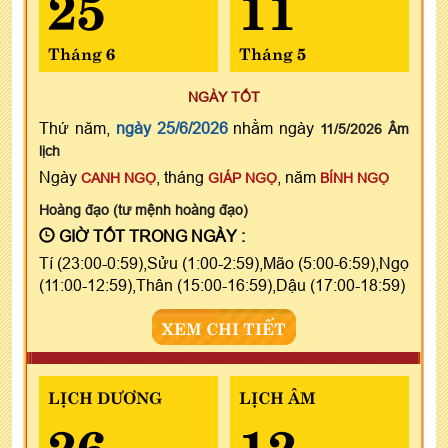
25
11
Tháng 6
Tháng 5
NGÀY TỐT
Thứ năm,
ngày 25/6/2026
nhằm ngày
11/5/2026 Âm
lịch
Ngày
, tháng
, năm
CANH NGỌ
GIÁP NGỌ
BÍNH NGỌ
Hoàng đạo (tư mệnh hoàng đạo)
GIỜ TỐT TRONG NGÀY :
Tí (23:00-0:59),Sửu (1:00-2:59),Mão (5:00-6:59),Ngọ
(11:00-12:59),Thân (15:00-16:59),Dậu (17:00-18:59)
XEM CHI TIẾT
LỊCH DƯƠNG
LỊCH ÂM
26
12