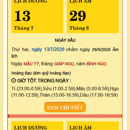
LỊCH DƯƠNG
LỊCH ÂM
13
29
Tháng 7
Tháng 5
NGÀY
XẤU
Thứ hai,
ngày 13/7/2026
nhằm ngày
29/5/2026 Âm
lịch
Ngày
, tháng
, năm
MẬU TÝ
GIÁP NGỌ
BÍNH NGỌ
Hoàng đạo (kim quỹ hoàng đạo)
GIỜ TỐT TRONG NGÀY :
Tí (23:00-0:59),Sửu (1:00-2:59),Mão (5:00-6:59),Ngọ
(11:00-12:59),Thân (15:00-16:59),Dậu (17:00-18:59)
XEM CHI TIẾT
LỊCH DƯƠNG
LỊCH ÂM