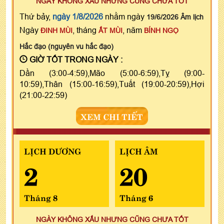
NGÀY KHÔNG XẤU NHƯNG CŨNG CHƯA TỐT
Thứ bảy,
ngày 1/8/2026
nhằm ngày
19/6/2026 Âm lịch
Ngày
, tháng
, năm
ĐINH MÙI
ẤT MÙI
BÍNH NGỌ
Hắc đạo (nguyên vu hắc đạo)
GIỜ TỐT TRONG NGÀY :
Dần (3:00-4:59),Mão (5:00-6:59),Tỵ (9:00-
10:59),Thân (15:00-16:59),Tuất (19:00-20:59),Hợi
(21:00-22:59)
XEM CHI TIẾT
LỊCH DƯƠNG
LỊCH ÂM
2
20
Tháng 8
Tháng 6
NGÀY KHÔNG XẤU NHƯNG CŨNG CHƯA TỐT