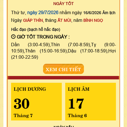
NGÀY TỐT
Thứ tư,
ngày 29/7/2026
nhằm ngày
16/6/2026 Âm lịch
Ngày
, tháng
, năm
GIÁP THÌN
ẤT MÙI
BÍNH NGỌ
Hắc đạo (bạch hổ hắc đạo)
GIỜ TỐT TRONG NGÀY :
Dần (3:00-4:59),Thìn (7:00-8:59),Tỵ (9:00-
10:59),Thân (15:00-16:59),Dậu (17:00-18:59),Hợi
(21:00-22:59)
XEM CHI TIẾT
LỊCH DƯƠNG
LỊCH ÂM
30
17
Tháng 7
Tháng 6