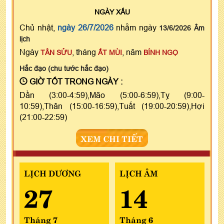
NGÀY
XẤU
Chủ nhật,
ngày 26/7/2026
nhằm ngày
13/6/2026 Âm
lịch
Ngày
, tháng
, năm
TÂN SỬU
ẤT MÙI
BÍNH NGỌ
Hắc đạo (chu tước hắc đạo)
GIỜ TỐT TRONG NGÀY :
Dần (3:00-4:59),Mão (5:00-6:59),Tỵ (9:00-
10:59),Thân (15:00-16:59),Tuất (19:00-20:59),Hợi
(21:00-22:59)
XEM CHI TIẾT
LỊCH DƯƠNG
LỊCH ÂM
27
14
Tháng 7
Tháng 6