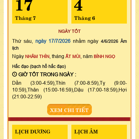
17
4
Tháng 7
Tháng 6
NGÀY TỐT
Thứ sáu,
ngày 17/7/2026
nhằm ngày
4/6/2026 Âm
lịch
Ngày
, tháng
, năm
NHÂM THÌN
ẤT MÙI
BÍNH NGỌ
Hắc đạo (bạch hổ hắc đạo)
GIỜ TỐT TRONG NGÀY :
Dần (3:00-4:59),Thìn (7:00-8:59),Tỵ (9:00-
10:59),Thân (15:00-16:59),Dậu (17:00-18:59),Hợi
(21:00-22:59)
XEM CHI TIẾT
LỊCH DƯƠNG
LỊCH ÂM