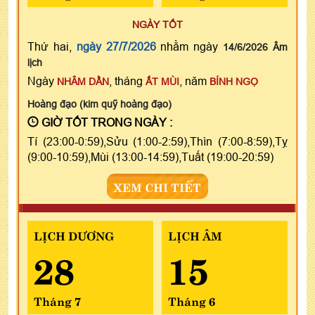
NGÀY TỐT
Thứ hai,
ngày 27/7/2026
nhằm ngày
14/6/2026 Âm
lịch
Ngày
, tháng
, năm
NHÂM DẦN
ẤT MÙI
BÍNH NGỌ
Hoàng đạo (kim quỹ hoàng đạo)
GIỜ TỐT TRONG NGÀY :
Tí (23:00-0:59),Sửu (1:00-2:59),Thìn (7:00-8:59),Tỵ
(9:00-10:59),Mùi (13:00-14:59),Tuất (19:00-20:59)
XEM CHI TIẾT
LỊCH DƯƠNG
LỊCH ÂM
28
15
Tháng 7
Tháng 6