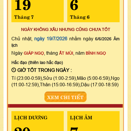
19
6
Tháng 7
Tháng 6
NGÀY KHÔNG XẤU NHƯNG CŨNG CHƯA TỐT
Chủ nhật,
ngày 19/7/2026
nhằm ngày
6/6/2026 Âm
lịch
Ngày
, tháng
, năm
GIÁP NGỌ
ẤT MÙI
BÍNH NGỌ
Hắc đạo (thiên lao hắc đạo)
GIỜ TỐT TRONG NGÀY :
Tí (23:00-0:59),Sửu (1:00-2:59),Mão (5:00-6:59),Ngọ
(11:00-12:59),Thân (15:00-16:59),Dậu (17:00-18:59)
XEM CHI TIẾT
LỊCH DƯƠNG
LỊCH ÂM
20
7