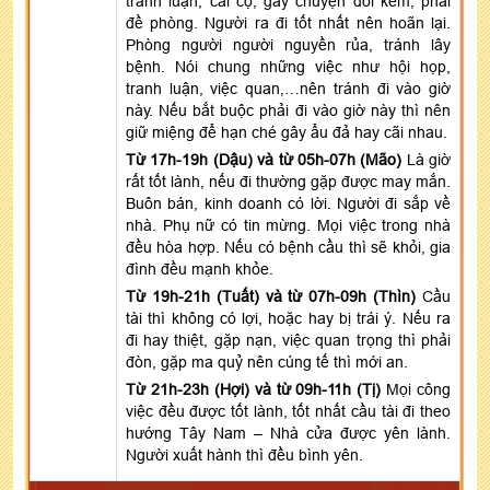
tranh luận, cãi cọ, gây chuyện đói kém, phải
đề phòng. Người ra đi tốt nhất nên hoãn lại.
Phòng người người nguyền rủa, tránh lây
bệnh. Nói chung những việc như hội họp,
tranh luận, việc quan,…nên tránh đi vào giờ
này. Nếu bắt buộc phải đi vào giờ này thì nên
giữ miệng để hạn ché gây ẩu đả hay cãi nhau.
Từ 17h-19h (Dậu) và từ 05h-07h (Mão)
Là giờ
rất tốt lành, nếu đi thường gặp được may mắn.
Buôn bán, kinh doanh có lời. Người đi sắp về
nhà. Phụ nữ có tin mừng. Mọi việc trong nhà
đều hòa hợp. Nếu có bệnh cầu thì sẽ khỏi, gia
đình đều mạnh khỏe.
Từ 19h-21h (Tuất) và từ 07h-09h (Thìn)
Cầu
tài thì không có lợi, hoặc hay bị trái ý. Nếu ra
đi hay thiệt, gặp nạn, việc quan trọng thì phải
đòn, gặp ma quỷ nên cúng tế thì mới an.
Từ 21h-23h (Hợi) và từ 09h-11h (Tị)
Mọi công
việc đều được tốt lành, tốt nhất cầu tài đi theo
hướng Tây Nam – Nhà cửa được yên lành.
Người xuất hành thì đều bình yên.