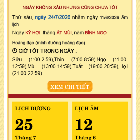
NGÀY KHÔNG XẤU NHƯNG CŨNG CHƯA TỐT
Thứ sáu,
ngày 24/7/2026
nhằm ngày
11/6/2026 Âm
lịch
Ngày
, tháng
, năm
KỶ HỢI
ẤT MÙI
BÍNH NGỌ
Hoàng đạo (minh đường hoàng đạo)
GIỜ TỐT TRONG NGÀY :
Sửu (1:00-2:59),Thìn (7:00-8:59),Ngọ (11:00-
12:59),Mùi (13:00-14:59),Tuất (19:00-20:59),Hợi
(21:00-22:59)
XEM CHI TIẾT
LỊCH DƯƠNG
LỊCH ÂM
25
12
Tháng 7
Tháng 6