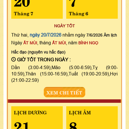
Tháng 7
Tháng 6
NGÀY TỐT
Thứ hai,
ngày 20/7/2026
nhằm ngày
7/6/2026 Âm lịch
Ngày
, tháng
, năm
ẤT MÙI
ẤT MÙI
BÍNH NGỌ
Hắc đạo (nguyên vu hắc đạo)
GIỜ TỐT TRONG NGÀY :
Dần (3:00-4:59),Mão (5:00-6:59),Tỵ (9:00-
10:59),Thân (15:00-16:59),Tuất (19:00-20:59),Hợi
(21:00-22:59)
XEM CHI TIẾT
LỊCH DƯƠNG
LỊCH ÂM
21
8