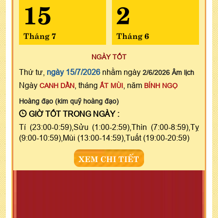
15
2
Tháng 7
Tháng 6
NGÀY TỐT
Thứ tư,
ngày 15/7/2026
nhằm ngày
2/6/2026 Âm lịch
Ngày
, tháng
, năm
CANH DẦN
ẤT MÙI
BÍNH NGỌ
Hoàng đạo (kim quỹ hoàng đạo)
GIỜ TỐT TRONG NGÀY :
Tí (23:00-0:59),Sửu (1:00-2:59),Thìn (7:00-8:59),Tỵ
(9:00-10:59),Mùi (13:00-14:59),Tuất (19:00-20:59)
XEM CHI TIẾT