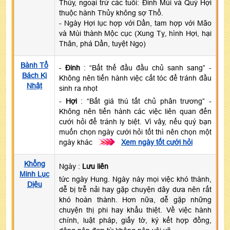
Thủy, ngoại trừ các tuổi: Đinh Mùi và Quý Hợi
thuộc hành Thủy không sợ Thổ.
- Ngày Hợi lục hợp với Dần, tam hợp với Mão
và Mùi thành Mộc cục (Xung Tỵ, hình Hợi, hại
Thân, phá Dần, tuyệt Ngọ)
Bành Tổ
-
Đinh
: “Bất thế đầu đầu chủ sanh sang” -
Bách Kị
Không nên tiến hành việc cắt tóc để tránh đầu
Nhật
sinh ra nhọt
-
Hợi
: “Bất giá thú tất chủ phân trương” -
Không nên tiến hành các việc liên quan đến
cưới hỏi để tránh ly biệt. Vì vây, nếu quý bạn
muốn chọn ngày cưới hỏi tốt thì nên chọn một
ngày khác
>>>
Xem ngày tốt cưới hỏi
Khổng
Ngày :
Lưu liên
Minh Lục
tức ngày Hung. Ngày này mọi việc khó thành,
Diệu
dễ bị trễ nải hay gặp chuyện dây dưa nên rất
khó hoàn thành. Hơn nữa, dễ gặp những
chuyện thị phi hay khẩu thiệt. Về việc hành
chính, luật pháp, giấy tờ, ký kết hợp đồng,