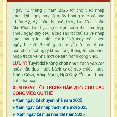
Ngày 12 tháng 7 năm 2026 tốt cho việc nhập
trạch khi ngày này là ngày hoàng đạo có sao
Thiên Hỷ, Hỷ Thần, Nguyệt Đức, Tứ Đức, Thiên
Mã, Phát Tài, Lục Hợp, Đại Hồng Sa, Tam hợp
chiếu ngày, đây đều là các sao tốt chủ sự về nhập
trạch mang lại nhiều cát khí và may mắn. Nếu
ngày 12-7-2026 không có các yếu tố này thì bạn
nên chọn một ngày khác trong tháng tốt cho việc
nhập trạch về nhà mới để tiến hành công việc.
LƯU Ý:
Tuyệt đối không chọn
nhập trạch vào các
ngày
hắc đạo
, ngày
bách kỵ
có sao chiếu ngày:
Nhân Cách, Vãng Vong, Ngũ Quỷ
để tránh hung
tinh phá hoạt.
XEM NGÀY TỐT TRONG NĂM 2025 CHO CÁC
CÔNG VIỆC CỤ THỂ
♦
Xem ngày tốt chuyển nhà năm 2025
♦
Xem ngày tốt nhập trạch nhà mới 2025
♦
Xem ngày tốt mua nhà đất năm 2025