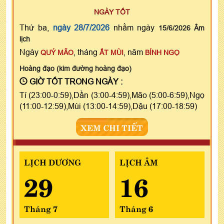
NGÀY TỐT
Thứ ba,
ngày 28/7/2026
nhằm ngày
15/6/2026 Âm
lịch
Ngày
, tháng
, năm
QUÝ MÃO
ẤT MÙI
BÍNH NGỌ
Hoàng đạo (kim đường hoàng đạo)
GIỜ TỐT TRONG NGÀY :
Tí (23:00-0:59),Dần (3:00-4:59),Mão (5:00-6:59),Ngọ
(11:00-12:59),Mùi (13:00-14:59),Dậu (17:00-18:59)
XEM CHI TIẾT
LỊCH DƯƠNG
LỊCH ÂM
29
16
Tháng 7
Tháng 6