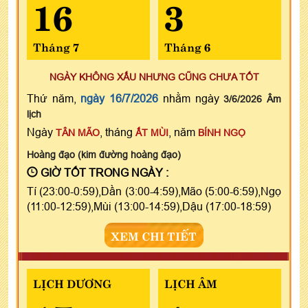
16
3
Tháng 7
Tháng 6
NGÀY KHÔNG XẤU NHƯNG CŨNG CHƯA TỐT
Thứ năm,
ngày 16/7/2026
nhằm ngày
3/6/2026 Âm
lịch
Ngày
, tháng
, năm
TÂN MÃO
ẤT MÙI
BÍNH NGỌ
Hoàng đạo (kim đường hoàng đạo)
GIỜ TỐT TRONG NGÀY :
Tí (23:00-0:59),Dần (3:00-4:59),Mão (5:00-6:59),Ngọ
(11:00-12:59),Mùi (13:00-14:59),Dậu (17:00-18:59)
XEM CHI TIẾT
LỊCH DƯƠNG
LỊCH ÂM