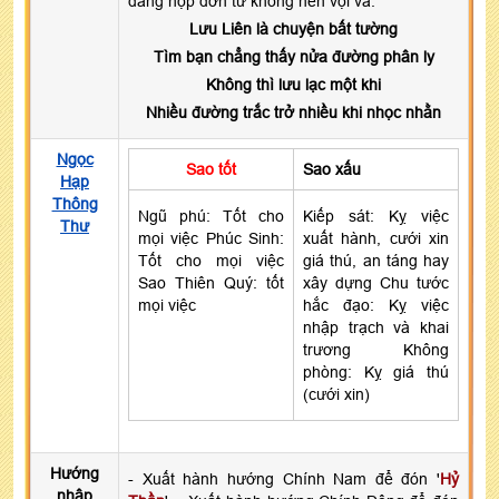
dâng nộp đơn từ không nên vội vã.
Lưu Liên là chuyện bất tường
Tìm bạn chẳng thấy nửa đường phân ly
Không thì lưu lạc một khi
Nhiều đường trắc trở nhiều khi nhọc nhằn
Ngọc
Sao tốt
Sao xấu
Hạp
Thông
Ngũ phú: Tốt cho
Kiếp sát: Kỵ việc
Thư
mọi việc Phúc Sinh:
xuất hành, cưới xin
Tốt cho mọi việc
giá thú, an táng hay
Sao Thiên Quý: tốt
xây dựng Chu tước
mọi việc
hắc đạo: Kỵ việc
nhập trạch và khai
trương Không
phòng: Kỵ giá thú
(cưới xin)
Hướng
- Xuất hành hướng Chính Nam để đón '
Hỷ
nhập