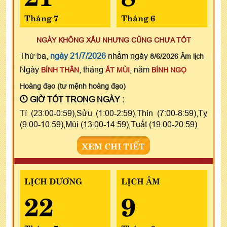
Tháng 7
Tháng 6
NGÀY KHÔNG XẤU NHƯNG CŨNG CHƯA TỐT
Thứ ba,
ngày 21/7/2026
nhằm ngày
8/6/2026 Âm lịch
Ngày
, tháng
, năm
BÍNH THÂN
ẤT MÙI
BÍNH NGỌ
Hoàng đạo (tư mệnh hoàng đạo)
GIỜ TỐT TRONG NGÀY :
Tí (23:00-0:59),Sửu (1:00-2:59),Thìn (7:00-8:59),Tỵ
(9:00-10:59),Mùi (13:00-14:59),Tuất (19:00-20:59)
XEM CHI TIẾT
LỊCH DƯƠNG
LỊCH ÂM
22
9