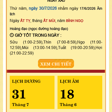
NGÀY
XẤU
Thứ năm,
ngày 30/7/2026
nhằm ngày
17/6/2026 Âm
lịch
Ngày
, tháng
, năm
ẤT TỴ
ẤT MÙI
BÍNH NGỌ
Hoàng đạo (ngọc đường hoàng đạo)
GIỜ TỐT TRONG NGÀY :
Sửu (1:00-2:59),Thìn (7:00-8:59),Ngọ (11:00-
12:59),Mùi (13:00-14:59),Tuất (19:00-20:59),Hợi
(21:00-22:59)
XEM CHI TIẾT
LỊCH DƯƠNG
LỊCH ÂM
31
18
Tháng 7
Tháng 6