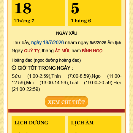
18
5
Tháng 7
Tháng 6
NGÀY
XẤU
Thứ bảy,
ngày 18/7/2026
nhằm ngày
5/6/2026 Âm lịch
Ngày
, tháng
, năm
QUÝ TỴ
ẤT MÙI
BÍNH NGỌ
Hoàng đạo (ngọc đường hoàng đạo)
GIỜ TỐT TRONG NGÀY :
Sửu (1:00-2:59),Thìn (7:00-8:59),Ngọ (11:00-
12:59),Mùi (13:00-14:59),Tuất (19:00-20:59),Hợi
(21:00-22:59)
XEM CHI TIẾT
LỊCH DƯƠNG
LỊCH ÂM