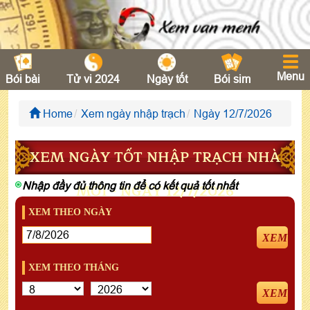
Menu
Bói bài
Tử vi 2024
Ngày tốt
Bói sim
Home
Xem ngày nhập trạch
Ngày 12/7/2026
XEM NGÀY TỐT NHẬP TRẠCH NHÀ
Nhập đầy đủ thông tin để có kết quả tốt nhất
MỚI - NGÀY 12/7/2026
XEM THEO NGÀY
XEM
XEM THEO THÁNG
XEM