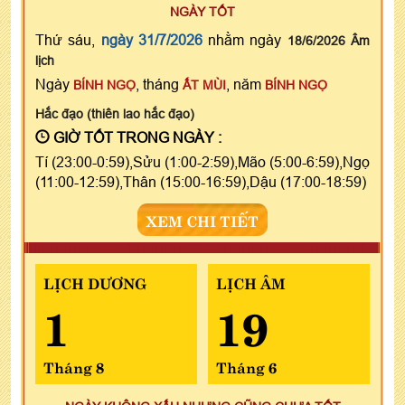
NGÀY TỐT
Thứ sáu,
ngày 31/7/2026
nhằm ngày
18/6/2026 Âm
lịch
Ngày
, tháng
, năm
BÍNH NGỌ
ẤT MÙI
BÍNH NGỌ
Hắc đạo (thiên lao hắc đạo)
GIỜ TỐT TRONG NGÀY :
Tí (23:00-0:59),Sửu (1:00-2:59),Mão (5:00-6:59),Ngọ
(11:00-12:59),Thân (15:00-16:59),Dậu (17:00-18:59)
XEM CHI TIẾT
LỊCH DƯƠNG
LỊCH ÂM
1
19
Tháng 8
Tháng 6