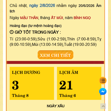
Chủ nhật,
ngày 2/8/2026
nhằm ngày
20/6/2026 Âm
lịch
Ngày
, tháng
, năm
MẬU THÂN
ẤT MÙI
BÍNH NGỌ
Hoàng đạo (tư mệnh hoàng đạo)
GIỜ TỐT TRONG NGÀY :
Tí (23:00-0:59),Sửu (1:00-2:59),Thìn (7:00-8:59),Tỵ
(9:00-10:59),Mùi (13:00-14:59),Tuất (19:00-20:59)
XEM CHI TIẾT
LỊCH DƯƠNG
LỊCH ÂM
3
21
Tháng 8
Tháng 6
NGÀY
XẤU