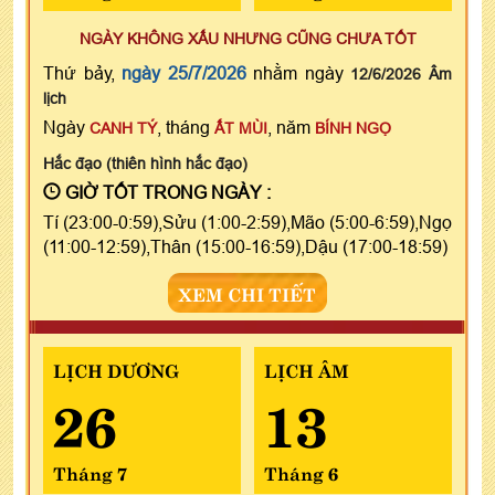
NGÀY KHÔNG XẤU NHƯNG CŨNG CHƯA TỐT
Thứ bảy,
ngày 25/7/2026
nhằm ngày
12/6/2026 Âm
lịch
Ngày
, tháng
, năm
CANH TÝ
ẤT MÙI
BÍNH NGỌ
Hắc đạo (thiên hình hắc đạo)
GIỜ TỐT TRONG NGÀY :
Tí (23:00-0:59),Sửu (1:00-2:59),Mão (5:00-6:59),Ngọ
(11:00-12:59),Thân (15:00-16:59),Dậu (17:00-18:59)
XEM CHI TIẾT
LỊCH DƯƠNG
LỊCH ÂM
26
13
Tháng 7
Tháng 6