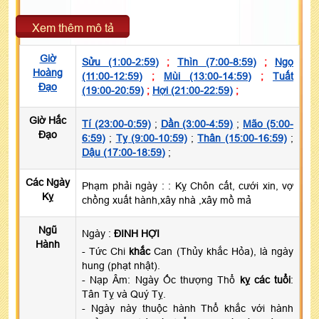
Xem thêm mô tả
Giờ
Sửu (1:00-2:59)
;
Thìn (7:00-8:59)
;
Ngọ
Hoàng
(11:00-12:59)
;
Mùi (13:00-14:59)
;
Tuất
Đạo
(19:00-20:59)
;
Hợi (21:00-22:59)
;
Giờ Hắc
Tí (23:00-0:59)
;
Dần (3:00-4:59)
;
Mão (5:00-
Đạo
6:59)
;
Tỵ (9:00-10:59)
;
Thân (15:00-16:59)
;
Dậu (17:00-18:59)
;
Các Ngày
Phạm phải ngày :
: Kỵ Chôn cất, cưới xin, vợ
Kỵ
chồng xuất hành,xây nhà ,xây mồ mả
Ngũ
Ngày :
ĐINH HỢI
Hành
- Tức Chi
khắc
Can (Thủy khắc Hỏa), là ngày
hung (phạt nhật).
- Nạp Âm: Ngày Ốc thượng Thổ
kỵ các tuổi
:
Tân Tỵ và Quý Tỵ.
- Ngày này thuộc hành Thổ khắc với hành