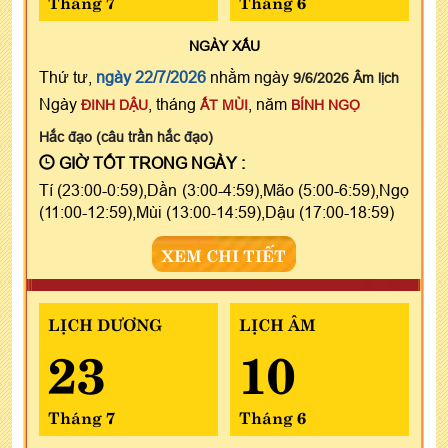
Tháng 7
Tháng 6
NGÀY
XẤU
Thứ tư,
ngày 22/7/2026
nhằm ngày
9/6/2026 Âm lịch
Ngày
, tháng
, năm
ĐINH DẬU
ẤT MÙI
BÍNH NGỌ
Hắc đạo (câu trần hắc đạo)
GIỜ TỐT TRONG NGÀY :
Tí (23:00-0:59),Dần (3:00-4:59),Mão (5:00-6:59),Ngọ
(11:00-12:59),Mùi (13:00-14:59),Dậu (17:00-18:59)
XEM CHI TIẾT
LỊCH DƯƠNG
LỊCH ÂM
23
10
Tháng 7
Tháng 6