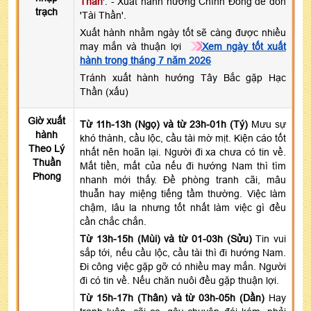
Thần
'. - Xuất hành hướng Chính Đông để đón
trạch
'Tài Thần'.
Xuất hành nhằm ngày tốt sẽ càng được nhiều
may mắn và thuận lợi
Xem ngày tốt xuất
hành trong tháng 7 năm 2026
Tránh xuất hành hướng Tây Bắc gặp Hạc
Thần (xấu)
Giờ xuất
Từ 11h-13h (Ngọ) và từ 23h-01h (Tý)
Mưu sự
hành
khó thành, cầu lộc, cầu tài mờ mịt. Kiện cáo tốt
Theo Lý
nhất nên hoãn lại. Người đi xa chưa có tin về.
Thuần
Mất tiền, mất của nếu đi hướng Nam thì tìm
Phong
nhanh mới thấy. Đề phòng tranh cãi, mâu
thuẫn hay miệng tiếng tầm thường. Việc làm
chậm, lâu la nhưng tốt nhất làm việc gì đều
cần chắc chắn.
Từ 13h-15h (Mùi) và từ 01-03h (Sửu)
Tin vui
sắp tới, nếu cầu lộc, cầu tài thì đi hướng Nam.
Đi công việc gặp gỡ có nhiều may mắn. Người
đi có tin về. Nếu chăn nuôi đều gặp thuận lợi.
Từ 15h-17h (Thân) và từ 03h-05h (Dần)
Hay