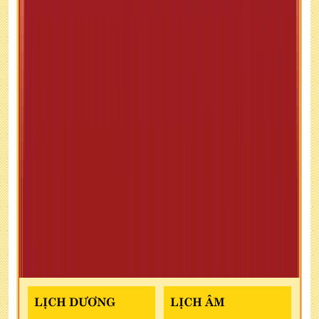
LỊCH DƯƠNG
LỊCH ÂM