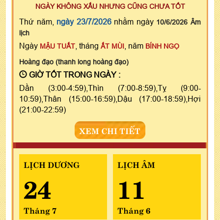
NGÀY KHÔNG XẤU NHƯNG CŨNG CHƯA TỐT
Thứ năm,
ngày 23/7/2026
nhằm ngày
10/6/2026 Âm
lịch
Ngày
, tháng
, năm
MẬU TUẤT
ẤT MÙI
BÍNH NGỌ
Hoàng đạo (thanh long hoàng đạo)
GIỜ TỐT TRONG NGÀY :
Dần (3:00-4:59),Thìn (7:00-8:59),Tỵ (9:00-
10:59),Thân (15:00-16:59),Dậu (17:00-18:59),Hợi
(21:00-22:59)
XEM CHI TIẾT
LỊCH DƯƠNG
LỊCH ÂM
24
11
Tháng 7
Tháng 6