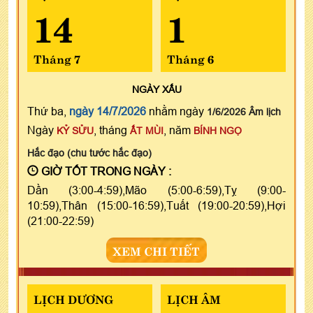
14
1
Tháng 7
Tháng 6
NGÀY
XẤU
Thứ ba,
ngày 14/7/2026
nhằm ngày
1/6/2026 Âm lịch
Ngày
, tháng
, năm
KỶ SỬU
ẤT MÙI
BÍNH NGỌ
Hắc đạo (chu tước hắc đạo)
GIỜ TỐT TRONG NGÀY :
Dần (3:00-4:59),Mão (5:00-6:59),Tỵ (9:00-
10:59),Thân (15:00-16:59),Tuất (19:00-20:59),Hợi
(21:00-22:59)
XEM CHI TIẾT
LỊCH DƯƠNG
LỊCH ÂM