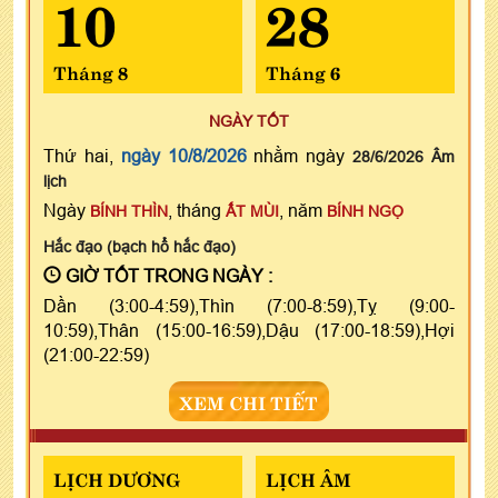
10
28
Tháng 8
Tháng 6
NGÀY TỐT
Thứ hai,
ngày 10/8/2026
nhằm ngày
28/6/2026 Âm
lịch
Ngày
, tháng
, năm
BÍNH THÌN
ẤT MÙI
BÍNH NGỌ
Hắc đạo (bạch hổ hắc đạo)
GIỜ TỐT TRONG NGÀY :
Dần (3:00-4:59),Thìn (7:00-8:59),Tỵ (9:00-
10:59),Thân (15:00-16:59),Dậu (17:00-18:59),Hợi
(21:00-22:59)
XEM CHI TIẾT
LỊCH DƯƠNG
LỊCH ÂM