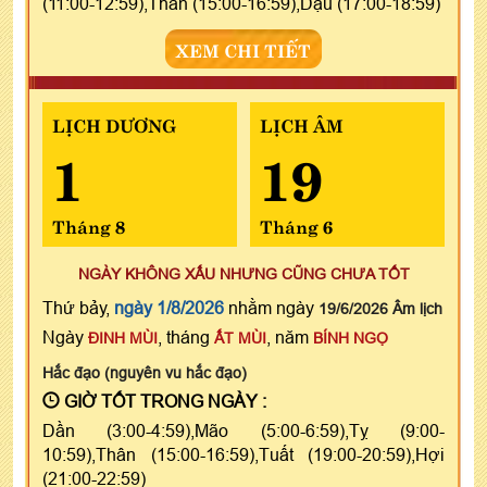
(11:00-12:59),Thân (15:00-16:59),Dậu (17:00-18:59)
XEM CHI TIẾT
LỊCH DƯƠNG
LỊCH ÂM
1
19
Tháng 8
Tháng 6
NGÀY KHÔNG XẤU NHƯNG CŨNG CHƯA TỐT
Thứ bảy,
ngày 1/8/2026
nhằm ngày
19/6/2026 Âm lịch
Ngày
, tháng
, năm
ĐINH MÙI
ẤT MÙI
BÍNH NGỌ
Hắc đạo (nguyên vu hắc đạo)
GIỜ TỐT TRONG NGÀY :
Dần (3:00-4:59),Mão (5:00-6:59),Tỵ (9:00-
10:59),Thân (15:00-16:59),Tuất (19:00-20:59),Hợi
(21:00-22:59)