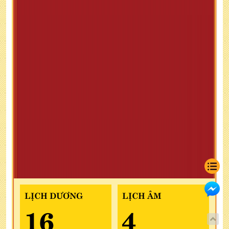
LỊCH DƯƠNG
LỊCH ÂM
16
4