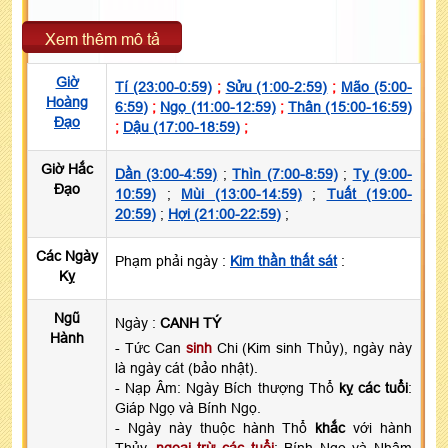
Xem thêm mô tả
Giờ
Tí (23:00-0:59)
;
Sửu (1:00-2:59)
;
Mão (5:00-
Hoàng
6:59)
;
Ngọ (11:00-12:59)
;
Thân (15:00-16:59)
Đạo
;
Dậu (17:00-18:59)
;
Giờ Hắc
Dần (3:00-4:59)
;
Thìn (7:00-8:59)
;
Tỵ (9:00-
Đạo
10:59)
;
Mùi (13:00-14:59)
;
Tuất (19:00-
20:59)
;
Hợi (21:00-22:59)
;
Các Ngày
Phạm phải ngày :
Kim thần thất sát
:
Kỵ
Ngũ
Ngày :
CANH TÝ
Hành
- Tức Can
sinh
Chi (Kim sinh Thủy), ngày này
là ngày cát (bảo nhật).
- Nạp Âm: Ngày Bích thượng Thổ
kỵ các tuổi
:
Giáp Ngọ và Bính Ngọ.
- Ngày này thuộc hành Thổ
khắc
với hành
Thủy,
ngoại trừ các tuổi
: Bính Ngọ và Nhâm