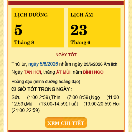
LỊCH DƯƠNG
LỊCH ÂM
5
23
Tháng 8
Tháng 6
NGÀY TỐT
Thứ tư,
ngày 5/8/2026
nhằm ngày
23/6/2026 Âm lịch
Ngày
, tháng
, năm
TÂN HỢI
ẤT MÙI
BÍNH NGỌ
Hoàng đạo (minh đường hoàng đạo)
GIỜ TỐT TRONG NGÀY :
Sửu (1:00-2:59),Thìn (7:00-8:59),Ngọ (11:00-
12:59),Mùi (13:00-14:59),Tuất (19:00-20:59),Hợi
(21:00-22:59)
XEM CHI TIẾT