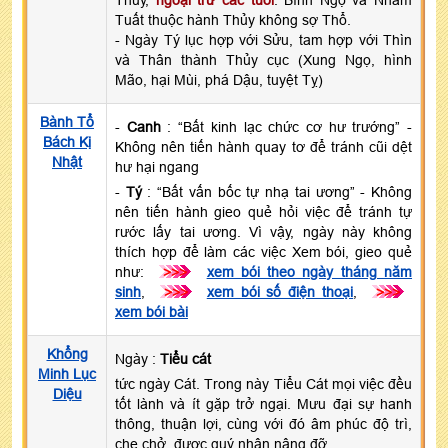
Tuất thuộc hành Thủy không sợ Thổ.
- Ngày Tý lục hợp với Sửu, tam hợp với Thìn
và Thân thành Thủy cục (Xung Ngọ, hình
Mão, hại Mùi, phá Dậu, tuyệt Tỵ)
Bành Tổ
-
Canh
: “Bất kinh lạc chức cơ hư trướng” -
Bách Kị
Không nên tiến hành quay tơ để tránh cũi dệt
Nhật
hư hại ngang
-
Tý
: “Bất vấn bốc tự nhạ tai ương” - Không
nên tiến hành gieo quẻ hỏi việc để tránh tự
rước lấy tai ương. Vì vậy, ngày này không
thích hợp để làm các việc Xem bói, gieo quẻ
như:
>>>
xem bói theo ngày tháng năm
sinh
,
>>>
xem bói số điện thoại
,
>>>
xem bói bài
Khổng
Ngày :
Tiểu cát
Minh Lục
tức ngày Cát. Trong này Tiểu Cát mọi việc đều
Diệu
tốt lành và ít gặp trở ngại. Mưu đại sự hanh
thông, thuận lợi, cùng với đó âm phúc độ trì,
che chở, được quý nhân nâng đỡ.