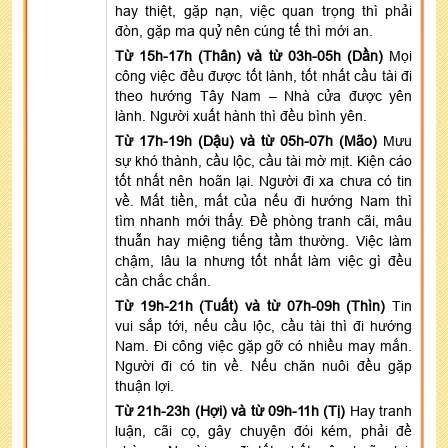
hay thiệt, gặp nạn, việc quan trọng thì phải
đòn, gặp ma quỷ nên cúng tế thì mới an.
Từ 15h-17h (Thân) và từ 03h-05h (Dần)
Mọi
công việc đều được tốt lành, tốt nhất cầu tài đi
theo hướng Tây Nam – Nhà cửa được yên
lành. Người xuất hành thì đều bình yên.
Từ 17h-19h (Dậu) và từ 05h-07h (Mão)
Mưu
sự khó thành, cầu lộc, cầu tài mờ mịt. Kiện cáo
tốt nhất nên hoãn lại. Người đi xa chưa có tin
về. Mất tiền, mất của nếu đi hướng Nam thì
tìm nhanh mới thấy. Đề phòng tranh cãi, mâu
thuẫn hay miệng tiếng tầm thường. Việc làm
chậm, lâu la nhưng tốt nhất làm việc gì đều
cần chắc chắn.
Từ 19h-21h (Tuất) và từ 07h-09h (Thìn)
Tin
vui sắp tới, nếu cầu lộc, cầu tài thì đi hướng
Nam. Đi công việc gặp gỡ có nhiều may mắn.
Người đi có tin về. Nếu chăn nuôi đều gặp
thuận lợi.
Từ 21h-23h (Hợi) và từ 09h-11h (Tị)
Hay tranh
luận, cãi cọ, gây chuyện đói kém, phải đề