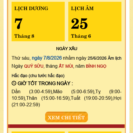
LỊCH DƯƠNG
LỊCH ÂM
7
25
Tháng 8
Tháng 6
NGÀY
XẤU
Thứ sáu,
ngày 7/8/2026
nhằm ngày
25/6/2026 Âm lịch
Ngày
, tháng
, năm
QUÝ SỬU
ẤT MÙI
BÍNH NGỌ
Hắc đạo (chu tước hắc đạo)
GIỜ TỐT TRONG NGÀY :
Dần (3:00-4:59),Mão (5:00-6:59),Tỵ (9:00-
10:59),Thân (15:00-16:59),Tuất (19:00-20:59),Hợi
(21:00-22:59)
XEM CHI TIẾT