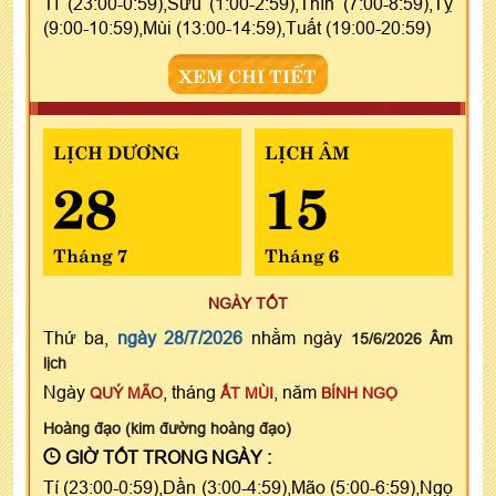
Tí (23:00-0:59),Sửu (1:00-2:59),Thìn (7:00-8:59),Tỵ
(9:00-10:59),Mùi (13:00-14:59),Tuất (19:00-20:59)
XEM CHI TIẾT
LỊCH DƯƠNG
LỊCH ÂM
28
15
Tháng 7
Tháng 6
NGÀY TỐT
Thứ ba,
ngày 28/7/2026
nhằm ngày
15/6/2026 Âm
lịch
Ngày
, tháng
, năm
QUÝ MÃO
ẤT MÙI
BÍNH NGỌ
Hoàng đạo (kim đường hoàng đạo)
GIỜ TỐT TRONG NGÀY :
Tí (23:00-0:59),Dần (3:00-4:59),Mão (5:00-6:59),Ngọ