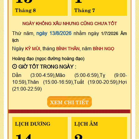
Tháng 8
Tháng 7
NGÀY KHÔNG XẤU NHƯNG CŨNG CHƯA TỐT
Thứ năm,
ngày 13/8/2026
nhằm ngày
1/7/2026 Âm
lịch
Ngày
, tháng
, năm
KỶ MÙI
BÍNH THÂN
BÍNH NGỌ
Hoàng đạo (ngọc đường hoàng đạo)
GIỜ TỐT TRONG NGÀY :
Dần (3:00-4:59),Mão (5:00-6:59),Tỵ (9:00-
10:59),Thân (15:00-16:59),Tuất (19:00-20:59),Hợi
(21:00-22:59)
XEM CHI TIẾT
LỊCH DƯƠNG
LỊCH ÂM
14
2