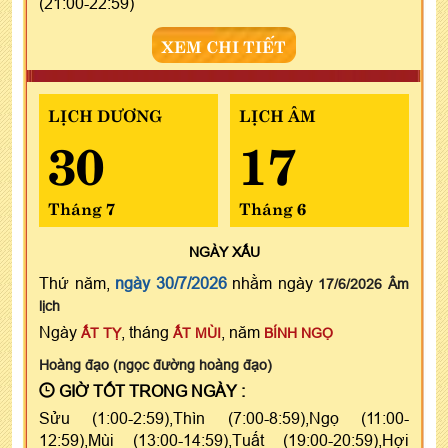
(21:00-22:59)
XEM CHI TIẾT
LỊCH DƯƠNG
LỊCH ÂM
30
17
Tháng 7
Tháng 6
NGÀY
XẤU
Thứ năm,
ngày 30/7/2026
nhằm ngày
17/6/2026 Âm
lịch
Ngày
, tháng
, năm
ẤT TỴ
ẤT MÙI
BÍNH NGỌ
Hoàng đạo (ngọc đường hoàng đạo)
GIỜ TỐT TRONG NGÀY :
Sửu (1:00-2:59),Thìn (7:00-8:59),Ngọ (11:00-
12:59),Mùi (13:00-14:59),Tuất (19:00-20:59),Hợi