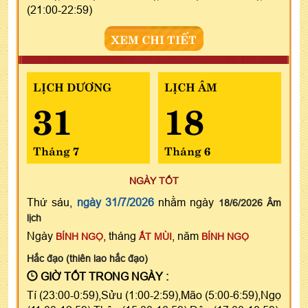
(21:00-22:59)
XEM CHI TIẾT
LỊCH DƯƠNG
LỊCH ÂM
31
18
Tháng 7
Tháng 6
NGÀY TỐT
Thứ sáu,
ngày 31/7/2026
nhằm ngày
18/6/2026 Âm
lịch
Ngày
, tháng
, năm
BÍNH NGỌ
ẤT MÙI
BÍNH NGỌ
Hắc đạo (thiên lao hắc đạo)
GIỜ TỐT TRONG NGÀY :
Tí (23:00-0:59),Sửu (1:00-2:59),Mão (5:00-6:59),Ngọ