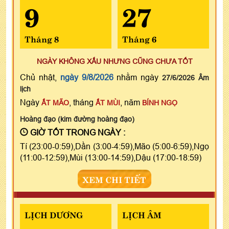
9
27
Tháng 8
Tháng 6
NGÀY KHÔNG XẤU NHƯNG CŨNG CHƯA TỐT
Chủ nhật,
ngày 9/8/2026
nhằm ngày
27/6/2026 Âm
lịch
Ngày
, tháng
, năm
ẤT MÃO
ẤT MÙI
BÍNH NGỌ
Hoàng đạo (kim đường hoàng đạo)
GIỜ TỐT TRONG NGÀY :
Tí (23:00-0:59),Dần (3:00-4:59),Mão (5:00-6:59),Ngọ
(11:00-12:59),Mùi (13:00-14:59),Dậu (17:00-18:59)
XEM CHI TIẾT
LỊCH DƯƠNG
LỊCH ÂM