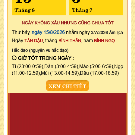
Tháng 8
Tháng 7
NGÀY KHÔNG XẤU NHƯNG CŨNG CHƯA TỐT
Thứ bảy,
ngày 15/8/2026
nhằm ngày
3/7/2026 Âm lịch
Ngày
, tháng
, năm
TÂN DẬU
BÍNH THÂN
BÍNH NGỌ
Hắc đạo (nguyên vu hắc đạo)
GIỜ TỐT TRONG NGÀY :
Tí (23:00-0:59),Dần (3:00-4:59),Mão (5:00-6:59),Ngọ
(11:00-12:59),Mùi (13:00-14:59),Dậu (17:00-18:59)
XEM CHI TIẾT