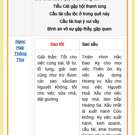
Tiểu Cát gặp hội thanh long
Cầu tài cầu lộc ở trong quẻ này
Cầu tài toại ý vui vầy
Bình an vô sự gặp thầy, gặp quen
Ngọc
Sao tốt
Sao xấu
Hạp
Thông
Giải thần: Tốt cho
Thiên Hình Hắc
Thư
việc cúng bái, tế tự,
Đạo: Kỵ cho mọi
tố tụng, giải oan
việc Thiên ôn: Kỵ
cũng như trừ được
việc xây dựng
các sao xấuSao
Hoang vu: Xấu cho
Nguyệt Không: tốt
mọi việc Nguyệt
cho việc sửa nhà,
Hoả: Xấu cho việc
đặt giường
lợp nhà, làm bếp
Hoàng Sa: Xấu nhất
là xuất hành Cửu
không: Kỵ việc xuất
hành, kinh doanh,
cầu tài, khai trương