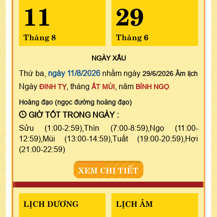
11
29
Tháng 8
Tháng 6
NGÀY
XẤU
Thứ ba,
ngày 11/8/2026
nhằm ngày
29/6/2026 Âm lịch
Ngày
, tháng
, năm
ĐINH TỴ
ẤT MÙI
BÍNH NGỌ
Hoàng đạo (ngọc đường hoàng đạo)
GIỜ TỐT TRONG NGÀY :
Sửu (1:00-2:59),Thìn (7:00-8:59),Ngọ (11:00-
12:59),Mùi (13:00-14:59),Tuất (19:00-20:59),Hợi
(21:00-22:59)
XEM CHI TIẾT
LỊCH DƯƠNG
LỊCH ÂM