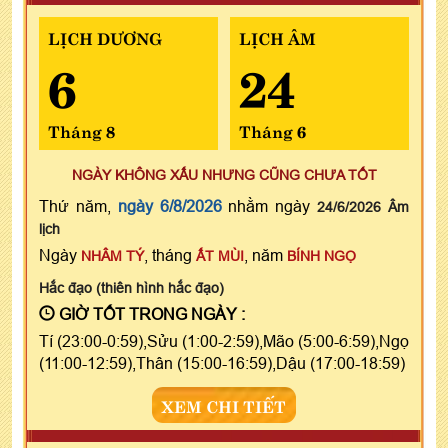
LỊCH DƯƠNG
LỊCH ÂM
6
24
Tháng 8
Tháng 6
NGÀY KHÔNG XẤU NHƯNG CŨNG CHƯA TỐT
Thứ năm,
ngày 6/8/2026
nhằm ngày
24/6/2026 Âm
lịch
Ngày
, tháng
, năm
NHÂM TÝ
ẤT MÙI
BÍNH NGỌ
Hắc đạo (thiên hình hắc đạo)
GIỜ TỐT TRONG NGÀY :
Tí (23:00-0:59),Sửu (1:00-2:59),Mão (5:00-6:59),Ngọ
(11:00-12:59),Thân (15:00-16:59),Dậu (17:00-18:59)
XEM CHI TIẾT