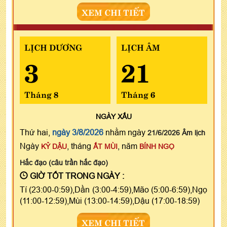
XEM CHI TIẾT
LỊCH DƯƠNG
LỊCH ÂM
3
21
Tháng 8
Tháng 6
NGÀY
XẤU
Thứ hai,
ngày 3/8/2026
nhằm ngày
21/6/2026 Âm lịch
Ngày
, tháng
, năm
KỶ DẬU
ẤT MÙI
BÍNH NGỌ
Hắc đạo (câu trần hắc đạo)
GIỜ TỐT TRONG NGÀY :
Tí (23:00-0:59),Dần (3:00-4:59),Mão (5:00-6:59),Ngọ
(11:00-12:59),Mùi (13:00-14:59),Dậu (17:00-18:59)
XEM CHI TIẾT