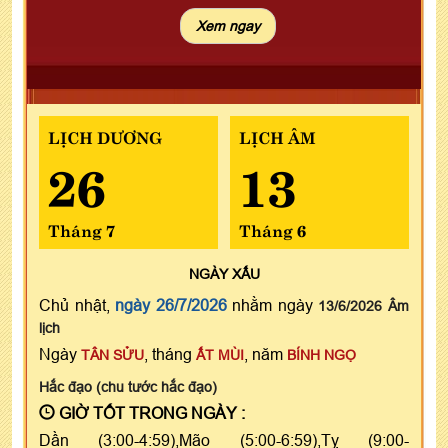
LỊCH DƯƠNG
LỊCH ÂM
26
13
Tháng 7
Tháng 6
NGÀY
XẤU
Chủ nhật,
ngày 26/7/2026
nhằm ngày
13/6/2026 Âm
lịch
Ngày
, tháng
, năm
TÂN SỬU
ẤT MÙI
BÍNH NGỌ
Hắc đạo (chu tước hắc đạo)
GIỜ TỐT TRONG NGÀY :
Dần (3:00-4:59),Mão (5:00-6:59),Tỵ (9:00-