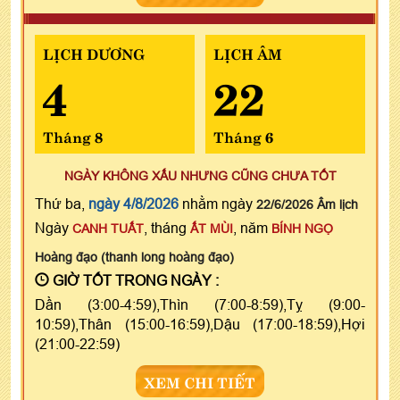
LỊCH DƯƠNG
LỊCH ÂM
4
22
Tháng 8
Tháng 6
NGÀY KHÔNG XẤU NHƯNG CŨNG CHƯA TỐT
Thứ ba,
ngày 4/8/2026
nhằm ngày
22/6/2026 Âm lịch
Ngày
, tháng
, năm
CANH TUẤT
ẤT MÙI
BÍNH NGỌ
Hoàng đạo (thanh long hoàng đạo)
GIỜ TỐT TRONG NGÀY :
Dần (3:00-4:59),Thìn (7:00-8:59),Tỵ (9:00-
10:59),Thân (15:00-16:59),Dậu (17:00-18:59),Hợi
(21:00-22:59)
XEM CHI TIẾT