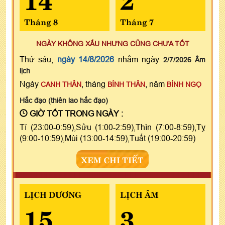
Tháng 8
Tháng 7
NGÀY KHÔNG XẤU NHƯNG CŨNG CHƯA TỐT
Thứ sáu,
ngày 14/8/2026
nhằm ngày
2/7/2026 Âm
lịch
Ngày
, tháng
, năm
CANH THÂN
BÍNH THÂN
BÍNH NGỌ
Hắc đạo (thiên lao hắc đạo)
GIỜ TỐT TRONG NGÀY :
Tí (23:00-0:59),Sửu (1:00-2:59),Thìn (7:00-8:59),Tỵ
(9:00-10:59),Mùi (13:00-14:59),Tuất (19:00-20:59)
XEM CHI TIẾT
LỊCH DƯƠNG
LỊCH ÂM
15
3