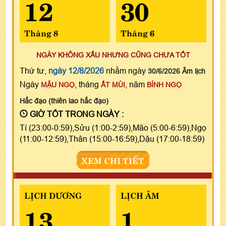
12
30
Tháng 8
Tháng 6
NGÀY KHÔNG XẤU NHƯNG CŨNG CHƯA TỐT
Thứ tư,
ngày 12/8/2026
nhằm ngày
30/6/2026 Âm lịch
Ngày
, tháng
, năm
MẬU NGỌ
ẤT MÙI
BÍNH NGỌ
Hắc đạo (thiên lao hắc đạo)
GIỜ TỐT TRONG NGÀY :
Tí (23:00-0:59),Sửu (1:00-2:59),Mão (5:00-6:59),Ngọ
(11:00-12:59),Thân (15:00-16:59),Dậu (17:00-18:59)
XEM CHI TIẾT
LỊCH DƯƠNG
LỊCH ÂM
13
1