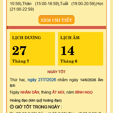
10:59),Thân (15:00-16:59),Tuất (19:00-20:59),Hợi
(21:00-22:59)
XEM CHI TIẾT
LỊCH DƯƠNG
LỊCH ÂM
27
14
Tháng 7
Tháng 6
NGÀY TỐT
Thứ hai,
ngày 27/7/2026
nhằm ngày
14/6/2026 Âm
lịch
Ngày
, tháng
, năm
NHÂM DẦN
ẤT MÙI
BÍNH NGỌ
Hoàng đạo (kim quỹ hoàng đạo)
GIỜ TỐT TRONG NGÀY :