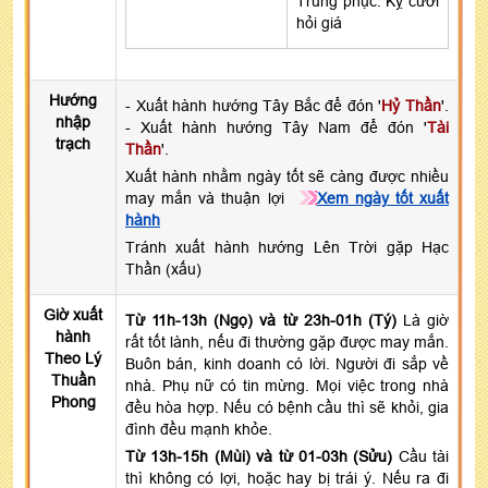
Trùng phục: Kỵ cưới
hỏi giá
Hướng
- Xuất hành hướng Tây Bắc để đón '
Hỷ Thần
'.
nhập
- Xuất hành hướng Tây Nam để đón '
Tài
trạch
Thần
'.
Xuất hành nhằm ngày tốt sẽ càng được nhiều
may mắn và thuận lợi
Xem ngày tốt xuất
hành
Tránh xuất hành hướng Lên Trời gặp Hạc
Thần (xấu)
Giờ xuất
Từ 11h-13h (Ngọ) và từ 23h-01h (Tý)
Là giờ
hành
rất tốt lành, nếu đi thường gặp được may mắn.
Theo Lý
Buôn bán, kinh doanh có lời. Người đi sắp về
Thuần
nhà. Phụ nữ có tin mừng. Mọi việc trong nhà
Phong
đều hòa hợp. Nếu có bệnh cầu thì sẽ khỏi, gia
đình đều mạnh khỏe.
Từ 13h-15h (Mùi) và từ 01-03h (Sửu)
Cầu tài
thì không có lợi, hoặc hay bị trái ý. Nếu ra đi