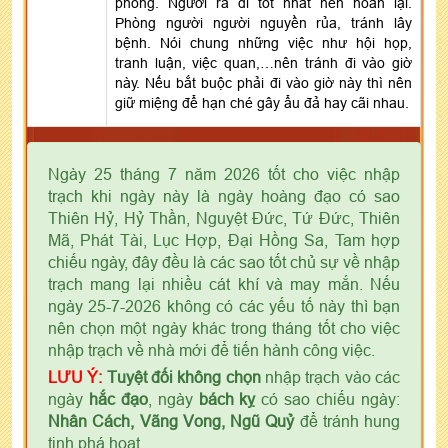
phòng. Người ra đi tốt nhất nên hoãn lại.
Phòng người người nguyền rủa, tránh lây
bệnh. Nói chung những việc như hội họp,
tranh luận, việc quan,…nên tránh đi vào giờ
này. Nếu bắt buộc phải đi vào giờ này thì nên
giữ miệng để hạn ché gây ẩu đả hay cãi nhau.
Ngày 25 tháng 7 năm 2026 tốt cho việc nhập
trạch khi ngày này là ngày hoàng đạo có sao
Thiên Hỷ, Hỷ Thần, Nguyệt Đức, Tứ Đức, Thiên
Mã, Phát Tài, Lục Hợp, Đại Hồng Sa, Tam hợp
chiếu ngày, đây đều là các sao tốt chủ sự về nhập
trạch mang lại nhiều cát khí và may mắn. Nếu
ngày 25-7-2026 không có các yếu tố này thì bạn
nên chọn một ngày khác trong tháng tốt cho việc
nhập trạch về nhà mới để tiến hành công việc.
LƯU Ý:
Tuyệt đối không chọn
nhập trạch vào các
ngày
hắc đạo
, ngày
bách kỵ
có sao chiếu ngày:
Nhân Cách, Vãng Vong, Ngũ Quỷ
để tránh hung
tinh phá hoạt.