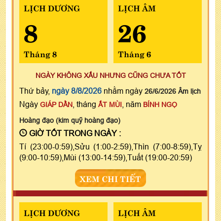
LỊCH DƯƠNG
LỊCH ÂM
8
26
Tháng 8
Tháng 6
NGÀY KHÔNG XẤU NHƯNG CŨNG CHƯA TỐT
Thứ bảy,
ngày 8/8/2026
nhằm ngày
26/6/2026 Âm lịch
Ngày
, tháng
, năm
GIÁP DẦN
ẤT MÙI
BÍNH NGỌ
Hoàng đạo (kim quỹ hoàng đạo)
GIỜ TỐT TRONG NGÀY :
Tí (23:00-0:59),Sửu (1:00-2:59),Thìn (7:00-8:59),Tỵ
(9:00-10:59),Mùi (13:00-14:59),Tuất (19:00-20:59)
XEM CHI TIẾT
LỊCH DƯƠNG
LỊCH ÂM