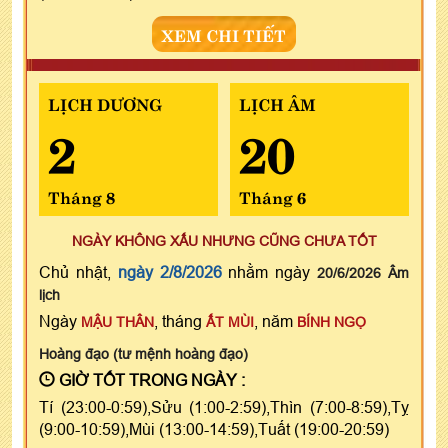
XEM CHI TIẾT
LỊCH DƯƠNG
LỊCH ÂM
2
20
Tháng 8
Tháng 6
NGÀY KHÔNG XẤU NHƯNG CŨNG CHƯA TỐT
Chủ nhật,
ngày 2/8/2026
nhằm ngày
20/6/2026 Âm
lịch
Ngày
, tháng
, năm
MẬU THÂN
ẤT MÙI
BÍNH NGỌ
Hoàng đạo (tư mệnh hoàng đạo)
GIỜ TỐT TRONG NGÀY :
Tí (23:00-0:59),Sửu (1:00-2:59),Thìn (7:00-8:59),Tỵ
(9:00-10:59),Mùi (13:00-14:59),Tuất (19:00-20:59)