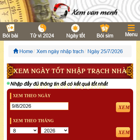
Menu
Bói bài
Tử vi 2024
Ngày tốt
Bói sim
Home
Xem ngày nhập trạch
Ngày 25/7/2026
XEM NGÀY TỐT NHẬP TRẠCH NHÀ
Nhập đầy đủ thông tin để có kết quả tốt nhất
MỚI - NGÀY 25/7/2026
XEM THEO NGÀY
XEM
XEM THEO THÁNG
XEM