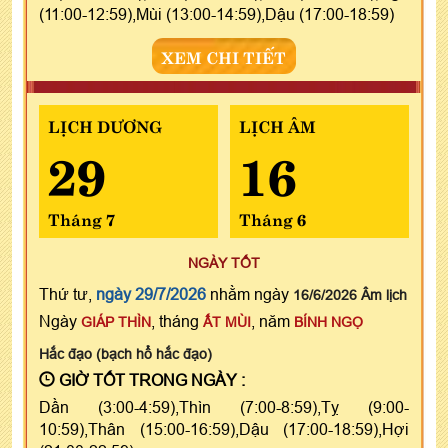
(11:00-12:59),Mùi (13:00-14:59),Dậu (17:00-18:59)
XEM CHI TIẾT
LỊCH DƯƠNG
LỊCH ÂM
29
16
Tháng 7
Tháng 6
NGÀY TỐT
Thứ tư,
ngày 29/7/2026
nhằm ngày
16/6/2026 Âm lịch
Ngày
, tháng
, năm
GIÁP THÌN
ẤT MÙI
BÍNH NGỌ
Hắc đạo (bạch hổ hắc đạo)
GIỜ TỐT TRONG NGÀY :
Dần (3:00-4:59),Thìn (7:00-8:59),Tỵ (9:00-
10:59),Thân (15:00-16:59),Dậu (17:00-18:59),Hợi