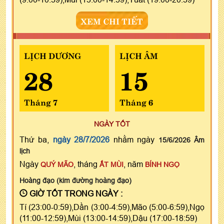
XEM CHI TIẾT
LỊCH DƯƠNG
LỊCH ÂM
28
15
Tháng 7
Tháng 6
NGÀY TỐT
Thứ ba,
ngày 28/7/2026
nhằm ngày
15/6/2026 Âm
lịch
Ngày
, tháng
, năm
QUÝ MÃO
ẤT MÙI
BÍNH NGỌ
Hoàng đạo (kim đường hoàng đạo)
GIỜ TỐT TRONG NGÀY :
Tí (23:00-0:59),Dần (3:00-4:59),Mão (5:00-6:59),Ngọ
(11:00-12:59),Mùi (13:00-14:59),Dậu (17:00-18:59)