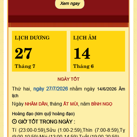
LỊCH DƯƠNG
LỊCH ÂM
27
14
Tháng 7
Tháng 6
NGÀY TỐT
Thứ hai,
ngày 27/7/2026
nhằm ngày
14/6/2026 Âm
lịch
Ngày
, tháng
, năm
NHÂM DẦN
ẤT MÙI
BÍNH NGỌ
Hoàng đạo (kim quỹ hoàng đạo)
GIỜ TỐT TRONG NGÀY :
Tí (23:00-0:59),Sửu (1:00-2:59),Thìn (7:00-8:59),Tỵ
(9:00-10:59),Mùi (13:00-14:59),Tuất (19:00-20:59)