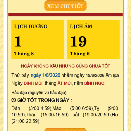
XEM CHI TIẾT
LỊCH DƯƠNG
LỊCH ÂM
1
19
Tháng 8
Tháng 6
NGÀY KHÔNG XẤU NHƯNG CŨNG CHƯA TỐT
Thứ bảy,
ngày 1/8/2026
nhằm ngày
19/6/2026 Âm lịch
Ngày
, tháng
, năm
ĐINH MÙI
ẤT MÙI
BÍNH NGỌ
Hắc đạo (nguyên vu hắc đạo)
GIỜ TỐT TRONG NGÀY :
Dần (3:00-4:59),Mão (5:00-6:59),Tỵ (9:00-
10:59),Thân (15:00-16:59),Tuất (19:00-20:59),Hợi
(21:00-22:59)