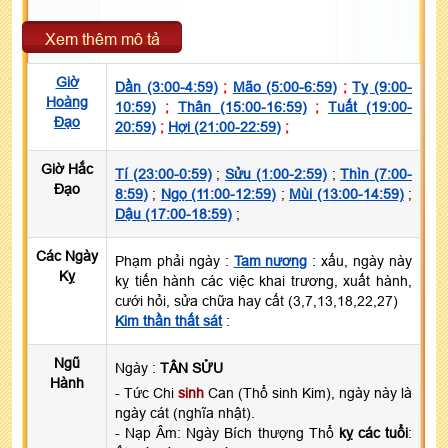
Xem thêm mô tả
Giờ
Dần (3:00-4:59)
;
Mão (5:00-6:59)
;
Tỵ (9:00-
Hoàng
10:59)
;
Thân (15:00-16:59)
;
Tuất (19:00-
Đạo
20:59)
;
Hợi (21:00-22:59)
;
Giờ Hắc
Tí (23:00-0:59)
;
Sửu (1:00-2:59)
;
Thìn (7:00-
Đạo
8:59)
;
Ngọ (11:00-12:59)
;
Mùi (13:00-14:59)
;
Dậu (17:00-18:59)
;
Các Ngày
Phạm phải ngày :
Tam nương
: xấu, ngày này
Kỵ
kỵ tiến hành các việc khai trương, xuất hành,
cưới hỏi, sửa chữa hay cất (3,7,13,18,22,27)
Kim thần thất sát
:
Ngũ
Ngày :
TÂN SỬU
Hành
- Tức Chi
sinh
Can (Thổ sinh Kim), ngày này là
ngày cát (nghĩa nhật).
- Nạp Âm: Ngày Bích thượng Thổ
kỵ các tuổi
: