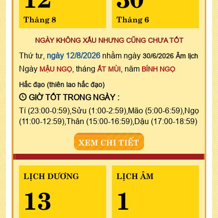
Tháng 8
Tháng 6
NGÀY KHÔNG XẤU NHƯNG CŨNG CHƯA TỐT
Thứ tư,
ngày 12/8/2026
nhằm ngày
30/6/2026 Âm lịch
Ngày
, tháng
, năm
MẬU NGỌ
ẤT MÙI
BÍNH NGỌ
Hắc đạo (thiên lao hắc đạo)
GIỜ TỐT TRONG NGÀY :
Tí (23:00-0:59),Sửu (1:00-2:59),Mão (5:00-6:59),Ngọ
(11:00-12:59),Thân (15:00-16:59),Dậu (17:00-18:59)
XEM CHI TIẾT
LỊCH DƯƠNG
LỊCH ÂM
13
1