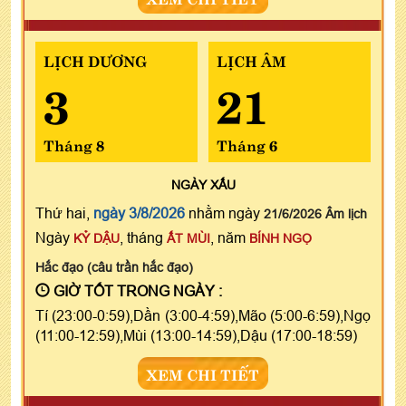
LỊCH DƯƠNG
LỊCH ÂM
3
21
Tháng 8
Tháng 6
NGÀY
XẤU
Thứ hai,
ngày 3/8/2026
nhằm ngày
21/6/2026 Âm lịch
Ngày
, tháng
, năm
KỶ DẬU
ẤT MÙI
BÍNH NGỌ
Hắc đạo (câu trần hắc đạo)
GIỜ TỐT TRONG NGÀY :
Tí (23:00-0:59),Dần (3:00-4:59),Mão (5:00-6:59),Ngọ
(11:00-12:59),Mùi (13:00-14:59),Dậu (17:00-18:59)
XEM CHI TIẾT