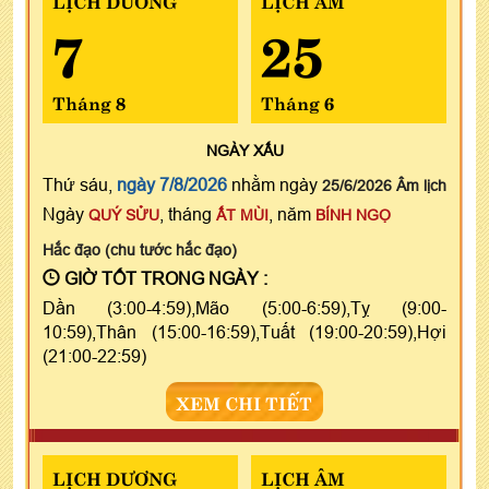
7
25
Tháng 8
Tháng 6
NGÀY
XẤU
Thứ sáu,
ngày 7/8/2026
nhằm ngày
25/6/2026 Âm lịch
Ngày
, tháng
, năm
QUÝ SỬU
ẤT MÙI
BÍNH NGỌ
Hắc đạo (chu tước hắc đạo)
GIỜ TỐT TRONG NGÀY :
Dần (3:00-4:59),Mão (5:00-6:59),Tỵ (9:00-
10:59),Thân (15:00-16:59),Tuất (19:00-20:59),Hợi
(21:00-22:59)
XEM CHI TIẾT
LỊCH DƯƠNG
LỊCH ÂM