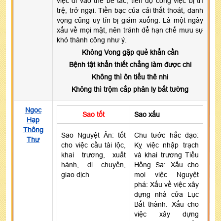
việc đi vào thế bế tắc, tiến độ công việc bị trì
trệ, trở ngại. Tiền bạc của cải thất thoát, danh
vọng cũng uy tín bị giảm xuống. Là một ngày
xấu về mọi mặt, nên tránh để hạn chế mưu sự
khó thành công như ý.
Không Vong gặp quẻ khẩn cần
Bệnh tật khẩn thiết chẳng làm được chi
Không thì ôn tiểu thê nhi
Không thì trộm cắp phân ly bất tường
Ngọc
Sao tốt
Sao xấu
Hạp
Thông
Sao Nguyệt Ân: tốt
Chu tước hắc đạo:
Thư
cho việc cầu tài lộc,
Kỵ việc nhập trạch
khai trương, xuất
và khai trương Tiểu
hành, di chuyển,
Hồng Sa: Xấu cho
giao dịch
mọi việc Nguyệt
phá: Xấu về việc xây
dựng nhà cửa Lục
Bất thành: Xấu cho
việc xây dựng