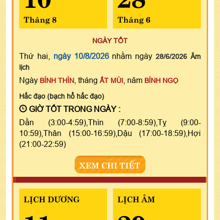
Tháng 8
Tháng 6
NGÀY TỐT
Thứ hai,
ngày 10/8/2026
nhằm ngày
28/6/2026 Âm
lịch
Ngày
, tháng
, năm
BÍNH THÌN
ẤT MÙI
BÍNH NGỌ
Hắc đạo (bạch hổ hắc đạo)
GIỜ TỐT TRONG NGÀY :
Dần (3:00-4:59),Thìn (7:00-8:59),Tỵ (9:00-
10:59),Thân (15:00-16:59),Dậu (17:00-18:59),Hợi
(21:00-22:59)
XEM CHI TIẾT
LỊCH DƯƠNG
LỊCH ÂM