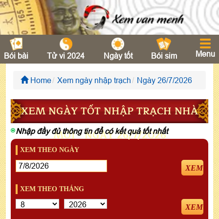
Menu
Bói bài
Tử vi 2024
Ngày tốt
Bói sim
Home
Xem ngày nhập trạch
Ngày 26/7/2026
XEM NGÀY TỐT NHẬP TRẠCH NHÀ
Nhập đầy đủ thông tin để có kết quả tốt nhất
MỚI - NGÀY 26/7/2026
XEM THEO NGÀY
XEM
XEM THEO THÁNG
XEM