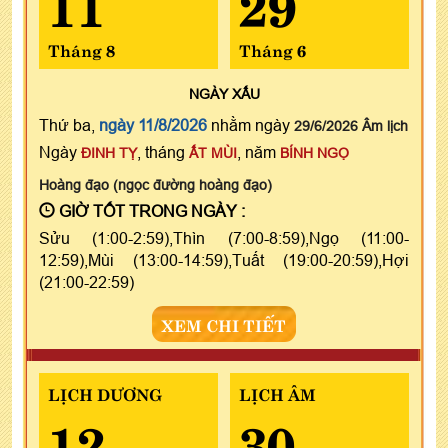
11
29
Tháng 8
Tháng 6
NGÀY
XẤU
Thứ ba,
ngày 11/8/2026
nhằm ngày
29/6/2026 Âm lịch
Ngày
, tháng
, năm
ĐINH TỴ
ẤT MÙI
BÍNH NGỌ
Hoàng đạo (ngọc đường hoàng đạo)
GIỜ TỐT TRONG NGÀY :
Sửu (1:00-2:59),Thìn (7:00-8:59),Ngọ (11:00-
12:59),Mùi (13:00-14:59),Tuất (19:00-20:59),Hợi
(21:00-22:59)
XEM CHI TIẾT
LỊCH DƯƠNG
LỊCH ÂM
12
30