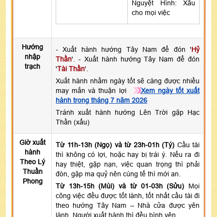
Nguyệt Hình: Xấu
cho mọi việc
Hướng
- Xuất hành hướng Tây Nam để đón '
Hỷ
nhập
Thần
'. - Xuất hành hướng Tây Nam để đón
trạch
'
Tài Thần
'.
Xuất hành nhằm ngày tốt sẽ càng được nhiều
may mắn và thuận lợi
Xem ngày tốt xuất
hành trong tháng 7 năm 2026
Tránh xuất hành hướng Lên Trời gặp Hạc
Thần (xấu)
Giờ xuất
Từ 11h-13h (Ngọ) và từ 23h-01h (Tý)
Cầu tài
hành
thì không có lợi, hoặc hay bị trái ý. Nếu ra đi
Theo Lý
hay thiệt, gặp nạn, việc quan trọng thì phải
Thuần
đòn, gặp ma quỷ nên cúng tế thì mới an.
Phong
Từ 13h-15h (Mùi) và từ 01-03h (Sửu)
Mọi
công việc đều được tốt lành, tốt nhất cầu tài đi
theo hướng Tây Nam – Nhà cửa được yên
lành. Người xuất hành thì đều bình yên.