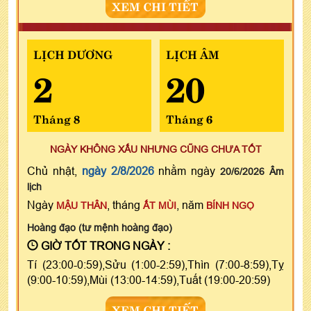
XEM CHI TIẾT
LỊCH DƯƠNG
LỊCH ÂM
2
20
Tháng 8
Tháng 6
NGÀY KHÔNG XẤU NHƯNG CŨNG CHƯA TỐT
Chủ nhật,
ngày 2/8/2026
nhằm ngày
20/6/2026 Âm
lịch
Ngày
, tháng
, năm
MẬU THÂN
ẤT MÙI
BÍNH NGỌ
Hoàng đạo (tư mệnh hoàng đạo)
GIỜ TỐT TRONG NGÀY :
Tí (23:00-0:59),Sửu (1:00-2:59),Thìn (7:00-8:59),Tỵ
(9:00-10:59),Mùi (13:00-14:59),Tuất (19:00-20:59)
XEM CHI TIẾT