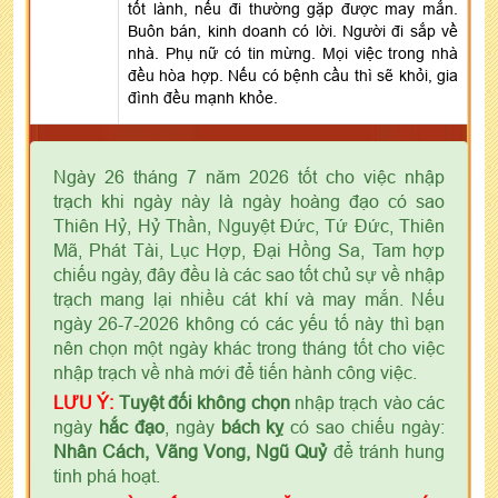
tốt lành, nếu đi thường gặp được may mắn.
Buôn bán, kinh doanh có lời. Người đi sắp về
nhà. Phụ nữ có tin mừng. Mọi việc trong nhà
đều hòa hợp. Nếu có bệnh cầu thì sẽ khỏi, gia
đình đều mạnh khỏe.
Ngày 26 tháng 7 năm 2026 tốt cho việc nhập
trạch khi ngày này là ngày hoàng đạo có sao
Thiên Hỷ, Hỷ Thần, Nguyệt Đức, Tứ Đức, Thiên
Mã, Phát Tài, Lục Hợp, Đại Hồng Sa, Tam hợp
chiếu ngày, đây đều là các sao tốt chủ sự về nhập
trạch mang lại nhiều cát khí và may mắn. Nếu
ngày 26-7-2026 không có các yếu tố này thì bạn
nên chọn một ngày khác trong tháng tốt cho việc
nhập trạch về nhà mới để tiến hành công việc.
LƯU Ý:
Tuyệt đối không chọn
nhập trạch vào các
ngày
hắc đạo
, ngày
bách kỵ
có sao chiếu ngày:
Nhân Cách, Vãng Vong, Ngũ Quỷ
để tránh hung
tinh phá hoạt.