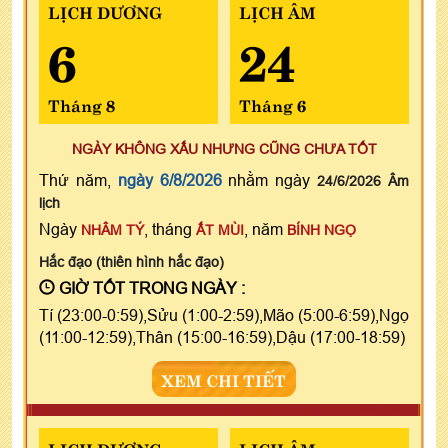
LỊCH DƯƠNG
LỊCH ÂM
6
24
Tháng 8
Tháng 6
NGÀY KHÔNG XẤU NHƯNG CŨNG CHƯA TỐT
Thứ năm,
ngày 6/8/2026
nhằm ngày
24/6/2026 Âm
lịch
Ngày
, tháng
, năm
NHÂM TÝ
ẤT MÙI
BÍNH NGỌ
Hắc đạo (thiên hình hắc đạo)
GIỜ TỐT TRONG NGÀY :
Tí (23:00-0:59),Sửu (1:00-2:59),Mão (5:00-6:59),Ngọ
(11:00-12:59),Thân (15:00-16:59),Dậu (17:00-18:59)
XEM CHI TIẾT
LỊCH DƯƠNG
LỊCH ÂM