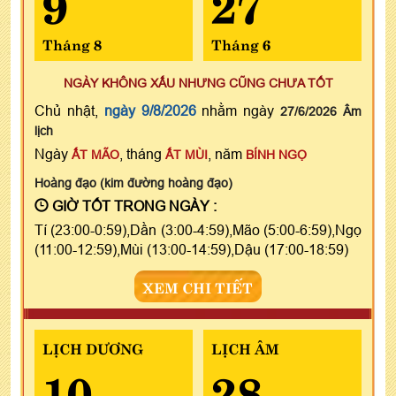
9
27
Tháng 8
Tháng 6
NGÀY KHÔNG XẤU NHƯNG CŨNG CHƯA TỐT
Chủ nhật,
ngày 9/8/2026
nhằm ngày
27/6/2026 Âm
lịch
Ngày
, tháng
, năm
ẤT MÃO
ẤT MÙI
BÍNH NGỌ
Hoàng đạo (kim đường hoàng đạo)
GIỜ TỐT TRONG NGÀY :
Tí (23:00-0:59),Dần (3:00-4:59),Mão (5:00-6:59),Ngọ
(11:00-12:59),Mùi (13:00-14:59),Dậu (17:00-18:59)
XEM CHI TIẾT
LỊCH DƯƠNG
LỊCH ÂM
10
28