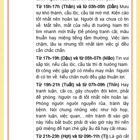
Từ 15h-17h (Thân) và từ 03h-05h (Dần)
Mưu
sự khó thành, cầu lộc, cầu tài mờ mịt. Kiện cáo
tốt nhất nên hoãn lại. Người đi xa chưa có tin
về. Mất tiền, mất của nếu đi hướng Nam thì
tìm nhanh mới thấy. Đề phòng tranh cãi, mâu
thuẫn hay miệng tiếng tầm thường. Việc làm
chậm, lâu la nhưng tốt nhất làm việc gì đều
cần chắc chắn.
Từ 17h-19h (Dậu) và từ 05h-07h (Mão)
Tin vui
sắp tới, nếu cầu lộc, cầu tài thì đi hướng Nam.
Đi công việc gặp gỡ có nhiều may mắn. Người
đi có tin về. Nếu chăn nuôi đều gặp thuận lợi.
Từ 19h-21h (Tuất) và từ 07h-09h (Thìn)
Hay
tranh luận, cãi cọ, gây chuyện đói kém, phải
đề phòng. Người ra đi tốt nhất nên hoãn lại.
Phòng người người nguyền rủa, tránh lây
bệnh. Nói chung những việc như hội họp,
tranh luận, việc quan,…nên tránh đi vào giờ
này. Nếu bắt buộc phải đi vào giờ này thì nên
giữ miệng để hạn ché gây ẩu đả hay cãi nhau.
Từ 21h-23h (Hợi) và từ 09h-11h (Tị)
Là giờ rất