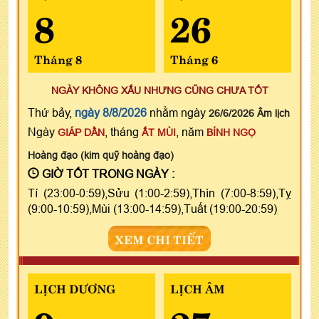
8
26
Tháng 8
Tháng 6
NGÀY KHÔNG XẤU NHƯNG CŨNG CHƯA TỐT
Thứ bảy,
ngày 8/8/2026
nhằm ngày
26/6/2026 Âm lịch
Ngày
, tháng
, năm
GIÁP DẦN
ẤT MÙI
BÍNH NGỌ
Hoàng đạo (kim quỹ hoàng đạo)
GIỜ TỐT TRONG NGÀY :
Tí (23:00-0:59),Sửu (1:00-2:59),Thìn (7:00-8:59),Tỵ
(9:00-10:59),Mùi (13:00-14:59),Tuất (19:00-20:59)
XEM CHI TIẾT
LỊCH DƯƠNG
LỊCH ÂM