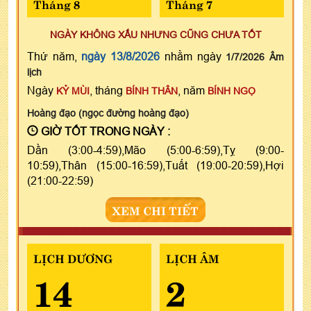
Tháng 8
Tháng 7
NGÀY KHÔNG XẤU NHƯNG CŨNG CHƯA TỐT
Thứ năm,
ngày 13/8/2026
nhằm ngày
1/7/2026 Âm
lịch
Ngày
, tháng
, năm
KỶ MÙI
BÍNH THÂN
BÍNH NGỌ
Hoàng đạo (ngọc đường hoàng đạo)
GIỜ TỐT TRONG NGÀY :
Dần (3:00-4:59),Mão (5:00-6:59),Tỵ (9:00-
10:59),Thân (15:00-16:59),Tuất (19:00-20:59),Hợi
(21:00-22:59)
XEM CHI TIẾT
LỊCH DƯƠNG
LỊCH ÂM
14
2