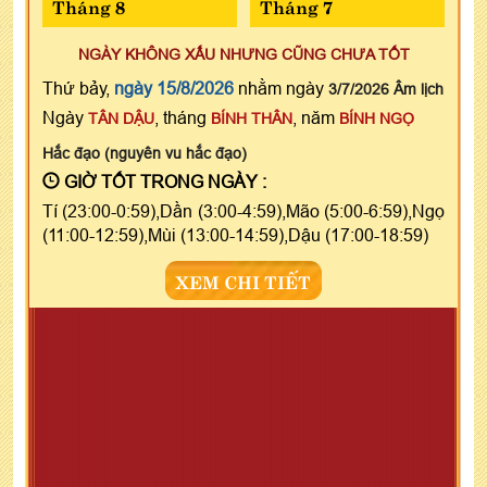
Tháng 8
Tháng 7
NGÀY KHÔNG XẤU NHƯNG CŨNG CHƯA TỐT
Thứ bảy,
ngày 15/8/2026
nhằm ngày
3/7/2026 Âm lịch
Ngày
, tháng
, năm
TÂN DẬU
BÍNH THÂN
BÍNH NGỌ
Hắc đạo (nguyên vu hắc đạo)
GIỜ TỐT TRONG NGÀY :
Tí (23:00-0:59),Dần (3:00-4:59),Mão (5:00-6:59),Ngọ
(11:00-12:59),Mùi (13:00-14:59),Dậu (17:00-18:59)
XEM CHI TIẾT