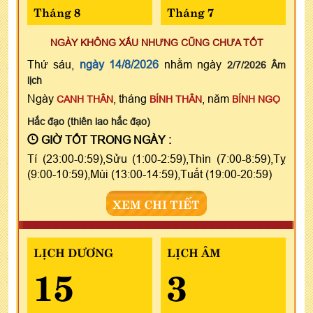
Tháng 8
Tháng 7
NGÀY KHÔNG XẤU NHƯNG CŨNG CHƯA TỐT
Thứ sáu,
ngày 14/8/2026
nhằm ngày
2/7/2026 Âm
lịch
Ngày
, tháng
, năm
CANH THÂN
BÍNH THÂN
BÍNH NGỌ
Hắc đạo (thiên lao hắc đạo)
GIỜ TỐT TRONG NGÀY :
Tí (23:00-0:59),Sửu (1:00-2:59),Thìn (7:00-8:59),Tỵ
(9:00-10:59),Mùi (13:00-14:59),Tuất (19:00-20:59)
XEM CHI TIẾT
LỊCH DƯƠNG
LỊCH ÂM
15
3