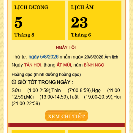
LỊCH DƯƠNG
LỊCH ÂM
5
23
Tháng 8
Tháng 6
NGÀY TỐT
Thứ tư,
ngày 5/8/2026
nhằm ngày
23/6/2026 Âm lịch
Ngày
, tháng
, năm
TÂN HỢI
ẤT MÙI
BÍNH NGỌ
Hoàng đạo (minh đường hoàng đạo)
GIỜ TỐT TRONG NGÀY :
Sửu (1:00-2:59),Thìn (7:00-8:59),Ngọ (11:00-
12:59),Mùi (13:00-14:59),Tuất (19:00-20:59),Hợi
(21:00-22:59)
XEM CHI TIẾT