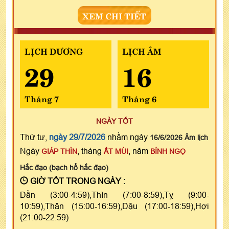
XEM CHI TIẾT
LỊCH DƯƠNG
LỊCH ÂM
29
16
Tháng 7
Tháng 6
NGÀY TỐT
Thứ tư,
ngày 29/7/2026
nhằm ngày
16/6/2026 Âm lịch
Ngày
, tháng
, năm
GIÁP THÌN
ẤT MÙI
BÍNH NGỌ
Hắc đạo (bạch hổ hắc đạo)
GIỜ TỐT TRONG NGÀY :
Dần (3:00-4:59),Thìn (7:00-8:59),Tỵ (9:00-
10:59),Thân (15:00-16:59),Dậu (17:00-18:59),Hợi
(21:00-22:59)