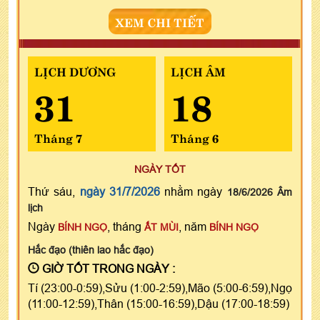
XEM CHI TIẾT
LỊCH DƯƠNG
LỊCH ÂM
31
18
Tháng 7
Tháng 6
NGÀY TỐT
Thứ sáu,
ngày 31/7/2026
nhằm ngày
18/6/2026 Âm
lịch
Ngày
, tháng
, năm
BÍNH NGỌ
ẤT MÙI
BÍNH NGỌ
Hắc đạo (thiên lao hắc đạo)
GIỜ TỐT TRONG NGÀY :
Tí (23:00-0:59),Sửu (1:00-2:59),Mão (5:00-6:59),Ngọ
(11:00-12:59),Thân (15:00-16:59),Dậu (17:00-18:59)