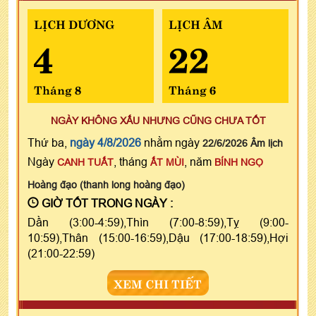
LỊCH DƯƠNG
LỊCH ÂM
4
22
Tháng 8
Tháng 6
NGÀY KHÔNG XẤU NHƯNG CŨNG CHƯA TỐT
Thứ ba,
ngày 4/8/2026
nhằm ngày
22/6/2026 Âm lịch
Ngày
, tháng
, năm
CANH TUẤT
ẤT MÙI
BÍNH NGỌ
Hoàng đạo (thanh long hoàng đạo)
GIỜ TỐT TRONG NGÀY :
Dần (3:00-4:59),Thìn (7:00-8:59),Tỵ (9:00-
10:59),Thân (15:00-16:59),Dậu (17:00-18:59),Hợi
(21:00-22:59)
XEM CHI TIẾT