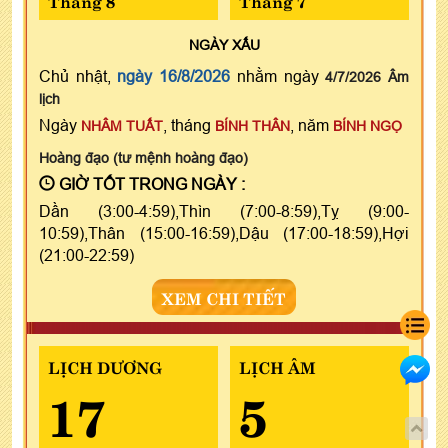
NGÀY
XẤU
Chủ nhật,
ngày 16/8/2026
nhằm ngày
4/7/2026 Âm
lịch
Ngày
, tháng
, năm
NHÂM TUẤT
BÍNH THÂN
BÍNH NGỌ
Hoàng đạo (tư mệnh hoàng đạo)
GIỜ TỐT TRONG NGÀY :
Dần (3:00-4:59),Thìn (7:00-8:59),Tỵ (9:00-
10:59),Thân (15:00-16:59),Dậu (17:00-18:59),Hợi
(21:00-22:59)
XEM CHI TIẾT
LỊCH DƯƠNG
LỊCH ÂM
17
5