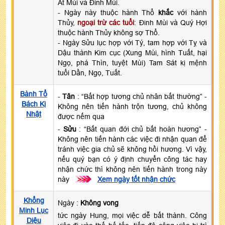
Ất Mùi và Đinh Mùi.
- Ngày này thuộc hành Thổ
khắc
với hành
Thủy,
ngoại trừ các tuổi
: Đinh Mùi và Quý Hợi
thuộc hành Thủy không sợ Thổ.
- Ngày Sửu lục hợp với Tý, tam hợp với Tỵ và
Dậu thành Kim cục (Xung Mùi, hình Tuất, hại
Ngọ, phá Thìn, tuyệt Mùi) Tam Sát kị mệnh
tuổi Dần, Ngọ, Tuất.
Bành Tổ
-
Tân
: “Bất hợp tương chủ nhân bất thường” -
Bách Kị
Không nên tiến hành trộn tương, chủ không
Nhật
được nếm qua
-
Sửu
: “Bất quan đới chủ bất hoàn hương” -
Không nên tiến hành các việc đi nhận quan để
tránh việc gia chủ sẽ không hồi hương. Vì vậy,
nếu quý bạn có ý định chuyển công tác hay
nhận chức thì không nên tiến hành trong này
này
>>>
Xem ngày tốt nhận chức
Khổng
Ngày :
Không vong
Minh Lục
tức ngày Hung, mọi việc dễ bất thành. Công
Diệu