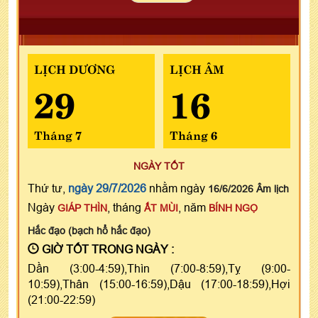
LỊCH DƯƠNG
LỊCH ÂM
29
16
Tháng 7
Tháng 6
NGÀY TỐT
Thứ tư,
ngày 29/7/2026
nhằm ngày
16/6/2026 Âm lịch
Ngày
, tháng
, năm
GIÁP THÌN
ẤT MÙI
BÍNH NGỌ
Hắc đạo (bạch hổ hắc đạo)
GIỜ TỐT TRONG NGÀY :
Dần (3:00-4:59),Thìn (7:00-8:59),Tỵ (9:00-
10:59),Thân (15:00-16:59),Dậu (17:00-18:59),Hợi
(21:00-22:59)