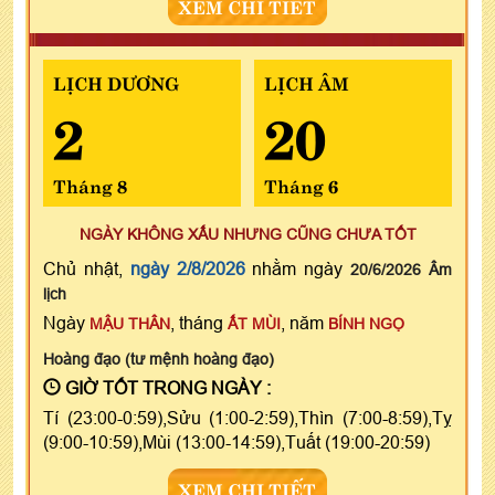
XEM CHI TIẾT
LỊCH DƯƠNG
LỊCH ÂM
2
20
Tháng 8
Tháng 6
NGÀY KHÔNG XẤU NHƯNG CŨNG CHƯA TỐT
Chủ nhật,
ngày 2/8/2026
nhằm ngày
20/6/2026 Âm
lịch
Ngày
, tháng
, năm
MẬU THÂN
ẤT MÙI
BÍNH NGỌ
Hoàng đạo (tư mệnh hoàng đạo)
GIỜ TỐT TRONG NGÀY :
Tí (23:00-0:59),Sửu (1:00-2:59),Thìn (7:00-8:59),Tỵ
(9:00-10:59),Mùi (13:00-14:59),Tuất (19:00-20:59)
XEM CHI TIẾT