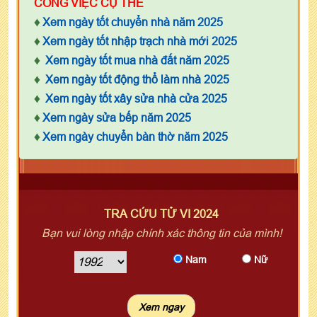
CÔNG VIỆC CỤ THỂ
♦
Xem ngày tốt chuyển nhà năm 2025
♦
Xem ngày tốt nhập trạch nhà mới 2025
♦
Xem ngày tốt mua nhà đất năm 2025
♦
Xem ngày tốt động thổ làm nhà 2025
♦
Xem ngày tốt xây sửa nhà cửa 2025
♦
Xem ngày sửa bếp năm 2025
♦
Xem ngày chuyển bàn thờ năm 2025
TRA CỨU TỬ VI 2024
Bạn vui lòng nhập chính xác thông tin của mình!
Nam
Nữ