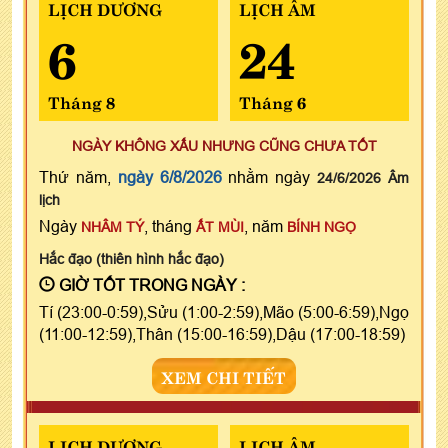
LỊCH DƯƠNG
LỊCH ÂM
6
24
Tháng 8
Tháng 6
NGÀY KHÔNG XẤU NHƯNG CŨNG CHƯA TỐT
Thứ năm,
ngày 6/8/2026
nhằm ngày
24/6/2026 Âm
lịch
Ngày
, tháng
, năm
NHÂM TÝ
ẤT MÙI
BÍNH NGỌ
Hắc đạo (thiên hình hắc đạo)
GIỜ TỐT TRONG NGÀY :
Tí (23:00-0:59),Sửu (1:00-2:59),Mão (5:00-6:59),Ngọ
(11:00-12:59),Thân (15:00-16:59),Dậu (17:00-18:59)
XEM CHI TIẾT
LỊCH DƯƠNG
LỊCH ÂM