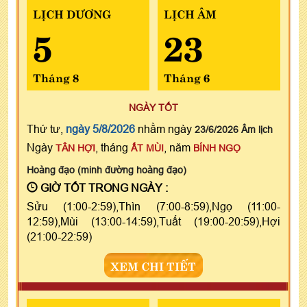
LỊCH DƯƠNG
LỊCH ÂM
5
23
Tháng 8
Tháng 6
NGÀY TỐT
Thứ tư,
ngày 5/8/2026
nhằm ngày
23/6/2026 Âm lịch
Ngày
, tháng
, năm
TÂN HỢI
ẤT MÙI
BÍNH NGỌ
Hoàng đạo (minh đường hoàng đạo)
GIỜ TỐT TRONG NGÀY :
Sửu (1:00-2:59),Thìn (7:00-8:59),Ngọ (11:00-
12:59),Mùi (13:00-14:59),Tuất (19:00-20:59),Hợi
(21:00-22:59)
XEM CHI TIẾT