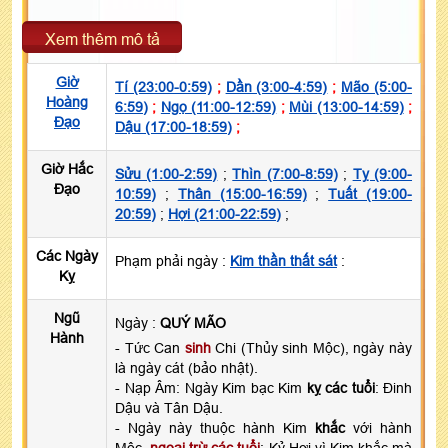
Xem thêm mô tả
Giờ
Tí (23:00-0:59)
;
Dần (3:00-4:59)
;
Mão (5:00-
Hoàng
6:59)
;
Ngọ (11:00-12:59)
;
Mùi (13:00-14:59)
;
Đạo
Dậu (17:00-18:59)
;
Giờ Hắc
Sửu (1:00-2:59)
;
Thìn (7:00-8:59)
;
Tỵ (9:00-
Đạo
10:59)
;
Thân (15:00-16:59)
;
Tuất (19:00-
20:59)
;
Hợi (21:00-22:59)
;
Các Ngày
Phạm phải ngày :
Kim thần thất sát
:
Kỵ
Ngũ
Ngày :
QUÝ MÃO
Hành
- Tức Can
sinh
Chi (Thủy sinh Mộc), ngày này
là ngày cát (bảo nhật).
- Nạp Âm: Ngày Kim bạc Kim
kỵ các tuổi
: Đinh
Dậu và Tân Dậu.
- Ngày này thuộc hành Kim
khắc
với hành
Mộc,
ngoại trừ các tuổi
: Kỷ Hợi vì Kim khắc mà