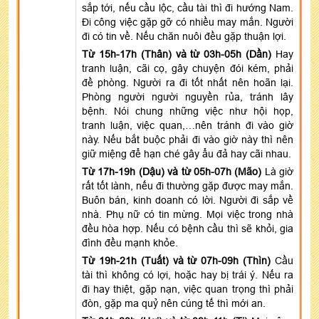
sắp tới, nếu cầu lộc, cầu tài thì đi hướng Nam.
Đi công việc gặp gỡ có nhiều may mắn. Người
đi có tin về. Nếu chăn nuôi đều gặp thuận lợi.
Từ 15h-17h (Thân) và từ 03h-05h (Dần)
Hay
tranh luận, cãi cọ, gây chuyện đói kém, phải
đề phòng. Người ra đi tốt nhất nên hoãn lại.
Phòng người người nguyền rủa, tránh lây
bệnh. Nói chung những việc như hội họp,
tranh luận, việc quan,…nên tránh đi vào giờ
này. Nếu bắt buộc phải đi vào giờ này thì nên
giữ miệng để hạn ché gây ẩu đả hay cãi nhau.
Từ 17h-19h (Dậu) và từ 05h-07h (Mão)
Là giờ
rất tốt lành, nếu đi thường gặp được may mắn.
Buôn bán, kinh doanh có lời. Người đi sắp về
nhà. Phụ nữ có tin mừng. Mọi việc trong nhà
đều hòa hợp. Nếu có bệnh cầu thì sẽ khỏi, gia
đình đều mạnh khỏe.
Từ 19h-21h (Tuất) và từ 07h-09h (Thìn)
Cầu
tài thì không có lợi, hoặc hay bị trái ý. Nếu ra
đi hay thiệt, gặp nạn, việc quan trọng thì phải
đòn, gặp ma quỷ nên cúng tế thì mới an.