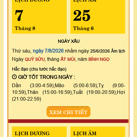
7
25
Tháng 8
Tháng 6
NGÀY
XẤU
Thứ sáu,
ngày 7/8/2026
nhằm ngày
25/6/2026 Âm lịch
Ngày
, tháng
, năm
QUÝ SỬU
ẤT MÙI
BÍNH NGỌ
Hắc đạo (chu tước hắc đạo)
GIỜ TỐT TRONG NGÀY :
Dần (3:00-4:59),Mão (5:00-6:59),Tỵ (9:00-
10:59),Thân (15:00-16:59),Tuất (19:00-20:59),Hợi
(21:00-22:59)
XEM CHI TIẾT
LỊCH DƯƠNG
LỊCH ÂM