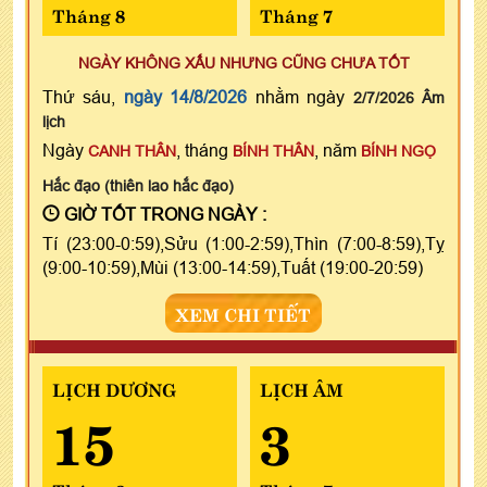
Tháng 8
Tháng 7
NGÀY KHÔNG XẤU NHƯNG CŨNG CHƯA TỐT
Thứ sáu,
ngày 14/8/2026
nhằm ngày
2/7/2026 Âm
lịch
Ngày
, tháng
, năm
CANH THÂN
BÍNH THÂN
BÍNH NGỌ
Hắc đạo (thiên lao hắc đạo)
GIỜ TỐT TRONG NGÀY :
Tí (23:00-0:59),Sửu (1:00-2:59),Thìn (7:00-8:59),Tỵ
(9:00-10:59),Mùi (13:00-14:59),Tuất (19:00-20:59)
XEM CHI TIẾT
LỊCH DƯƠNG
LỊCH ÂM
15
3