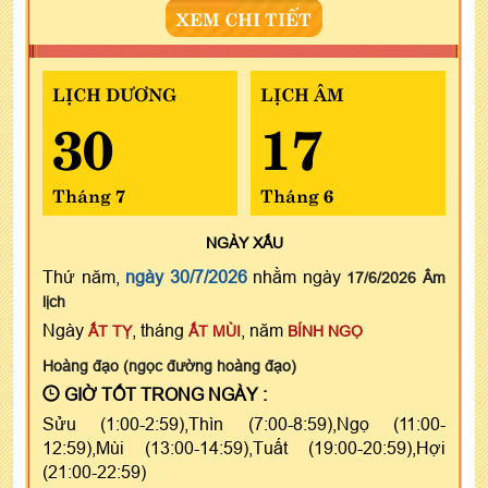
XEM CHI TIẾT
LỊCH DƯƠNG
LỊCH ÂM
30
17
Tháng 7
Tháng 6
NGÀY
XẤU
Thứ năm,
ngày 30/7/2026
nhằm ngày
17/6/2026 Âm
lịch
Ngày
, tháng
, năm
ẤT TỴ
ẤT MÙI
BÍNH NGỌ
Hoàng đạo (ngọc đường hoàng đạo)
GIỜ TỐT TRONG NGÀY :
Sửu (1:00-2:59),Thìn (7:00-8:59),Ngọ (11:00-
12:59),Mùi (13:00-14:59),Tuất (19:00-20:59),Hợi
(21:00-22:59)