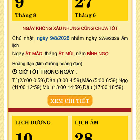
Tháng 8
Tháng 6
NGÀY KHÔNG XẤU NHƯNG CŨNG CHƯA TỐT
Chủ nhật,
ngày 9/8/2026
nhằm ngày
27/6/2026 Âm
lịch
Ngày
, tháng
, năm
ẤT MÃO
ẤT MÙI
BÍNH NGỌ
Hoàng đạo (kim đường hoàng đạo)
GIỜ TỐT TRONG NGÀY :
Tí (23:00-0:59),Dần (3:00-4:59),Mão (5:00-6:59),Ngọ
(11:00-12:59),Mùi (13:00-14:59),Dậu (17:00-18:59)
XEM CHI TIẾT
LỊCH DƯƠNG
LỊCH ÂM
10
28