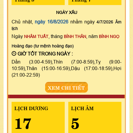
NGÀY
XẤU
Chủ nhật,
ngày 16/8/2026
nhằm ngày
4/7/2026 Âm
lịch
Ngày
, tháng
, năm
NHÂM TUẤT
BÍNH THÂN
BÍNH NGỌ
Hoàng đạo (tư mệnh hoàng đạo)
GIỜ TỐT TRONG NGÀY :
Dần (3:00-4:59),Thìn (7:00-8:59),Tỵ (9:00-
10:59),Thân (15:00-16:59),Dậu (17:00-18:59),Hợi
(21:00-22:59)
XEM CHI TIẾT
LỊCH DƯƠNG
LỊCH ÂM
17
5