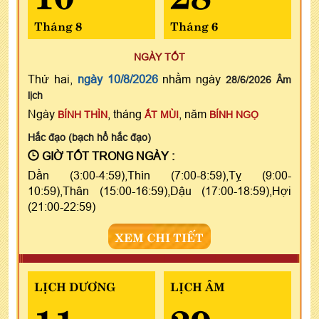
Tháng 8
Tháng 6
NGÀY TỐT
Thứ hai,
ngày 10/8/2026
nhằm ngày
28/6/2026 Âm
lịch
Ngày
, tháng
, năm
BÍNH THÌN
ẤT MÙI
BÍNH NGỌ
Hắc đạo (bạch hổ hắc đạo)
GIỜ TỐT TRONG NGÀY :
Dần (3:00-4:59),Thìn (7:00-8:59),Tỵ (9:00-
10:59),Thân (15:00-16:59),Dậu (17:00-18:59),Hợi
(21:00-22:59)
XEM CHI TIẾT
LỊCH DƯƠNG
LỊCH ÂM
11
29