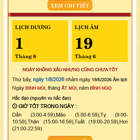
XEM CHI TIẾT
LỊCH DƯƠNG
LỊCH ÂM
1
19
Tháng 8
Tháng 6
NGÀY KHÔNG XẤU NHƯNG CŨNG CHƯA TỐT
Thứ bảy,
ngày 1/8/2026
nhằm ngày
19/6/2026 Âm lịch
Ngày
, tháng
, năm
ĐINH MÙI
ẤT MÙI
BÍNH NGỌ
Hắc đạo (nguyên vu hắc đạo)
GIỜ TỐT TRONG NGÀY :
Dần (3:00-4:59),Mão (5:00-6:59),Tỵ (9:00-
10:59),Thân (15:00-16:59),Tuất (19:00-20:59),Hợi
(21:00-22:59)