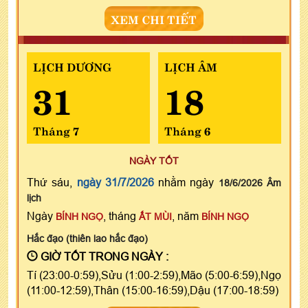
XEM CHI TIẾT
LỊCH DƯƠNG
LỊCH ÂM
31
18
Tháng 7
Tháng 6
NGÀY TỐT
Thứ sáu,
ngày 31/7/2026
nhằm ngày
18/6/2026 Âm
lịch
Ngày
, tháng
, năm
BÍNH NGỌ
ẤT MÙI
BÍNH NGỌ
Hắc đạo (thiên lao hắc đạo)
GIỜ TỐT TRONG NGÀY :
Tí (23:00-0:59),Sửu (1:00-2:59),Mão (5:00-6:59),Ngọ
(11:00-12:59),Thân (15:00-16:59),Dậu (17:00-18:59)