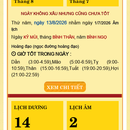
Tháng 8
Tháng 7
NGÀY KHÔNG XẤU NHƯNG CŨNG CHƯA TỐT
Thứ năm,
ngày 13/8/2026
nhằm ngày
1/7/2026 Âm
lịch
Ngày
, tháng
, năm
KỶ MÙI
BÍNH THÂN
BÍNH NGỌ
Hoàng đạo (ngọc đường hoàng đạo)
GIỜ TỐT TRONG NGÀY :
Dần (3:00-4:59),Mão (5:00-6:59),Tỵ (9:00-
10:59),Thân (15:00-16:59),Tuất (19:00-20:59),Hợi
(21:00-22:59)
XEM CHI TIẾT
LỊCH DƯƠNG
LỊCH ÂM
14
2