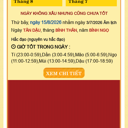
Tháng 8
Tháng 7
NGÀY KHÔNG XẤU NHƯNG CŨNG CHƯA TỐT
Thứ bảy,
ngày 15/8/2026
nhằm ngày
3/7/2026 Âm lịch
Ngày
, tháng
, năm
TÂN DẬU
BÍNH THÂN
BÍNH NGỌ
Hắc đạo (nguyên vu hắc đạo)
GIỜ TỐT TRONG NGÀY :
Tí (23:00-0:59),Dần (3:00-4:59),Mão (5:00-6:59),Ngọ
(11:00-12:59),Mùi (13:00-14:59),Dậu (17:00-18:59)
XEM CHI TIẾT