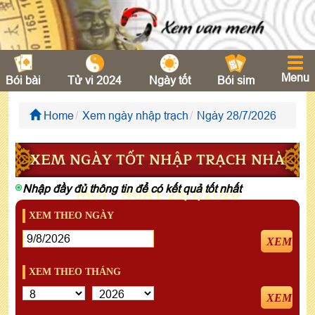
Menu
Bói bài
Tử vi 2024
Ngày tốt
Bói sim
Home
Xem ngày nhập trạch
Ngày 28/7/2026
XEM NGÀY TỐT NHẬP TRẠCH NHÀ
Nhập đầy đủ thông tin để có kết quả tốt nhất
MỚI - NGÀY 28/7/2026
XEM THEO NGÀY
XEM
XEM THEO THÁNG
XEM