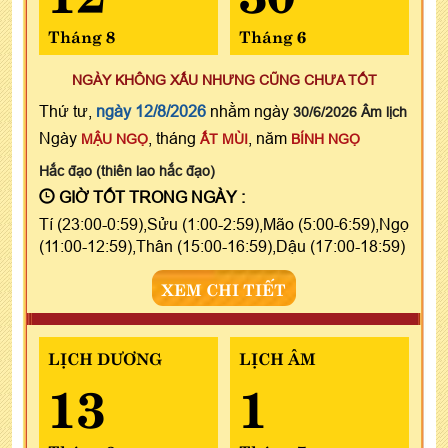
Tháng 8
Tháng 6
NGÀY KHÔNG XẤU NHƯNG CŨNG CHƯA TỐT
Thứ tư,
ngày 12/8/2026
nhằm ngày
30/6/2026 Âm lịch
Ngày
, tháng
, năm
MẬU NGỌ
ẤT MÙI
BÍNH NGỌ
Hắc đạo (thiên lao hắc đạo)
GIỜ TỐT TRONG NGÀY :
Tí (23:00-0:59),Sửu (1:00-2:59),Mão (5:00-6:59),Ngọ
(11:00-12:59),Thân (15:00-16:59),Dậu (17:00-18:59)
XEM CHI TIẾT
LỊCH DƯƠNG
LỊCH ÂM
13
1