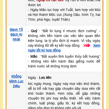
được lợi.
- Ngày Mão lục hợp với Tuất, tam hợp với Mùi
và Hợi thành Mộc cục (Xung Dậu, hình Tý, hại
Thìn, phá Ngọ, tuyệt Thân)
Bành Tổ
-
Quý
: “Bất từ tụng lí nhược địch cường” -
Bách Kị
Không nên tiến hành các việc liên quan đến
Nhật
kiện tụng, ta lý yếu địch lý mạnh. Vì vậy, ngày
này không tốt để ký kết hợp đồng
>>>
Xem
ngày tốt ký hợp đồng
-
Mão
: “Bất xuyên tỉnh tuyền thủy bất hương”
- Không nên tiến hành đào giếng nước để
tránh nước sẽ không trong lành
Khổng
Ngày :
Lưu liên
Minh Lục
tức ngày Hung. Ngày này mọi việc khó thành,
Diệu
dễ bị trễ nải hay gặp chuyện dây dưa nên rất
khó hoàn thành. Hơn nữa, dễ gặp những
chuyện thị phi hay khẩu thiệt. Về việc hành
chính, luật pháp, giấy tờ, ký kết hợp đồng,
dâng nộp đơn từ không nên vội vã.