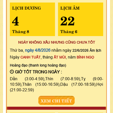
LỊCH DƯƠNG
LỊCH ÂM
4
22
Tháng 8
Tháng 6
NGÀY KHÔNG XẤU NHƯNG CŨNG CHƯA TỐT
Thứ ba,
ngày 4/8/2026
nhằm ngày
22/6/2026 Âm lịch
Ngày
, tháng
, năm
CANH TUẤT
ẤT MÙI
BÍNH NGỌ
Hoàng đạo (thanh long hoàng đạo)
GIỜ TỐT TRONG NGÀY :
Dần (3:00-4:59),Thìn (7:00-8:59),Tỵ (9:00-
10:59),Thân (15:00-16:59),Dậu (17:00-18:59),Hợi
(21:00-22:59)
XEM CHI TIẾT