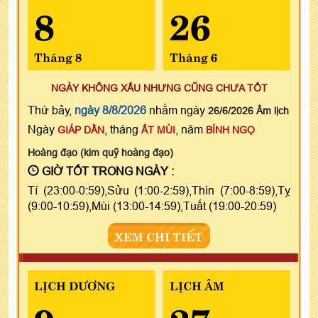
8
26
Tháng 8
Tháng 6
NGÀY KHÔNG XẤU NHƯNG CŨNG CHƯA TỐT
Thứ bảy,
ngày 8/8/2026
nhằm ngày
26/6/2026 Âm lịch
Ngày
, tháng
, năm
GIÁP DẦN
ẤT MÙI
BÍNH NGỌ
Hoàng đạo (kim quỹ hoàng đạo)
GIỜ TỐT TRONG NGÀY :
Tí (23:00-0:59),Sửu (1:00-2:59),Thìn (7:00-8:59),Tỵ
(9:00-10:59),Mùi (13:00-14:59),Tuất (19:00-20:59)
XEM CHI TIẾT
LỊCH DƯƠNG
LỊCH ÂM
9
27