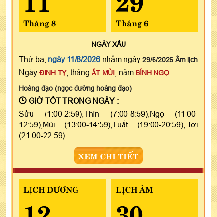
Tháng 8
Tháng 6
NGÀY
XẤU
Thứ ba,
ngày 11/8/2026
nhằm ngày
29/6/2026 Âm lịch
Ngày
, tháng
, năm
ĐINH TỴ
ẤT MÙI
BÍNH NGỌ
Hoàng đạo (ngọc đường hoàng đạo)
GIỜ TỐT TRONG NGÀY :
Sửu (1:00-2:59),Thìn (7:00-8:59),Ngọ (11:00-
12:59),Mùi (13:00-14:59),Tuất (19:00-20:59),Hợi
(21:00-22:59)
XEM CHI TIẾT
LỊCH DƯƠNG
LỊCH ÂM
12
30