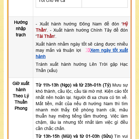
Tốt cho về cầ
Hướng
- Xuất hành hướng Đông Nam để đón '
Hỷ
nhập
Thần
'. - Xuất hành hướng Chính Tây để đón
trạch
'
Tài Thần
'.
Xuất hành nhằm ngày tốt sẽ càng được nhiều
may mắn và thuận lợi
Xem ngày tốt xuất
hành
Tránh xuất hành hướng Lên Trời gặp Hạc
Thần (xấu)
Giờ xuất
Từ 11h-13h (Ngọ) và từ 23h-01h (Tý)
Mưu sự
hành
khó thành, cầu lộc, cầu tài mờ mịt. Kiện cáo tốt
Theo Lý
nhất nên hoãn lại. Người đi xa chưa có tin về.
Thuần
Mất tiền, mất của nếu đi hướng Nam thì tìm
Phong
nhanh mới thấy. Đề phòng tranh cãi, mâu
thuẫn hay miệng tiếng tầm thường. Việc làm
chậm, lâu la nhưng tốt nhất làm việc gì đều
cần chắc chắn.
Từ 13h-15h (Mùi) và từ 01-03h (Sửu)
Tin vui