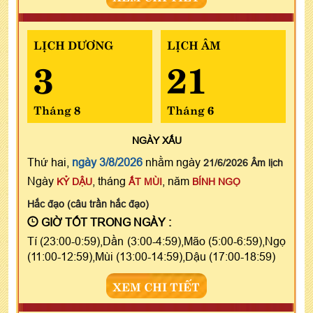
LỊCH DƯƠNG
LỊCH ÂM
3
21
Tháng 8
Tháng 6
NGÀY
XẤU
Thứ hai,
ngày 3/8/2026
nhằm ngày
21/6/2026 Âm lịch
Ngày
, tháng
, năm
KỶ DẬU
ẤT MÙI
BÍNH NGỌ
Hắc đạo (câu trần hắc đạo)
GIỜ TỐT TRONG NGÀY :
Tí (23:00-0:59),Dần (3:00-4:59),Mão (5:00-6:59),Ngọ
(11:00-12:59),Mùi (13:00-14:59),Dậu (17:00-18:59)
XEM CHI TIẾT