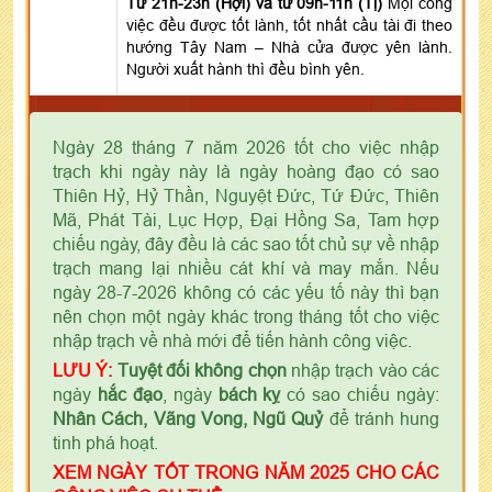
Từ 21h-23h (Hợi) và từ 09h-11h (Tị)
Mọi công
việc đều được tốt lành, tốt nhất cầu tài đi theo
hướng Tây Nam – Nhà cửa được yên lành.
Người xuất hành thì đều bình yên.
Ngày 28 tháng 7 năm 2026 tốt cho việc nhập
trạch khi ngày này là ngày hoàng đạo có sao
Thiên Hỷ, Hỷ Thần, Nguyệt Đức, Tứ Đức, Thiên
Mã, Phát Tài, Lục Hợp, Đại Hồng Sa, Tam hợp
chiếu ngày, đây đều là các sao tốt chủ sự về nhập
trạch mang lại nhiều cát khí và may mắn. Nếu
ngày 28-7-2026 không có các yếu tố này thì bạn
nên chọn một ngày khác trong tháng tốt cho việc
nhập trạch về nhà mới để tiến hành công việc.
LƯU Ý:
Tuyệt đối không chọn
nhập trạch vào các
ngày
hắc đạo
, ngày
bách kỵ
có sao chiếu ngày:
Nhân Cách, Vãng Vong, Ngũ Quỷ
để tránh hung
tinh phá hoạt.
XEM NGÀY TỐT TRONG NĂM 2025 CHO CÁC