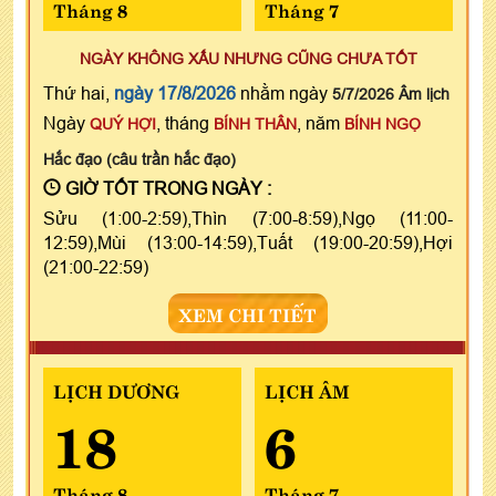
Tháng 8
Tháng 7
NGÀY KHÔNG XẤU NHƯNG CŨNG CHƯA TỐT
Thứ hai,
ngày 17/8/2026
nhằm ngày
5/7/2026 Âm lịch
Ngày
, tháng
, năm
QUÝ HỢI
BÍNH THÂN
BÍNH NGỌ
Hắc đạo (câu trần hắc đạo)
GIỜ TỐT TRONG NGÀY :
Sửu (1:00-2:59),Thìn (7:00-8:59),Ngọ (11:00-
12:59),Mùi (13:00-14:59),Tuất (19:00-20:59),Hợi
(21:00-22:59)
XEM CHI TIẾT
LỊCH DƯƠNG
LỊCH ÂM
18
6
Tháng 8
Tháng 7