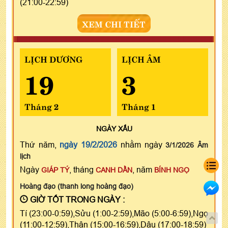
(21:00-22:59)
XEM CHI TIẾT
LỊCH DƯƠNG
LỊCH ÂM
19
3
Tháng 2
Tháng 1
NGÀY
XẤU
Thứ năm,
ngày 19/2/2026
nhằm ngày
3/1/2026 Âm
lịch
Ngày
, tháng
, năm
GIÁP TÝ
CANH DẦN
BÍNH NGỌ
Hoàng đạo (thanh long hoàng đạo)
GIỜ TỐT TRONG NGÀY :
Tí (23:00-0:59),Sửu (1:00-2:59),Mão (5:00-6:59),Ngọ
(11:00-12:59),Thân (15:00-16:59),Dậu (17:00-18:59)