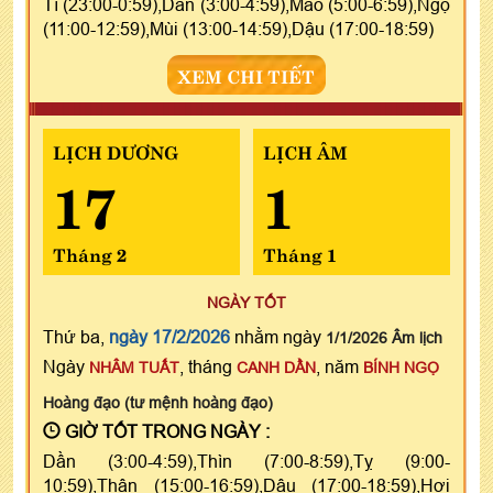
Tí (23:00-0:59),Dần (3:00-4:59),Mão (5:00-6:59),Ngọ
(11:00-12:59),Mùi (13:00-14:59),Dậu (17:00-18:59)
XEM CHI TIẾT
LỊCH DƯƠNG
LỊCH ÂM
17
1
Tháng 2
Tháng 1
NGÀY TỐT
Thứ ba,
ngày 17/2/2026
nhằm ngày
1/1/2026 Âm lịch
Ngày
, tháng
, năm
NHÂM TUẤT
CANH DẦN
BÍNH NGỌ
Hoàng đạo (tư mệnh hoàng đạo)
GIỜ TỐT TRONG NGÀY :
Dần (3:00-4:59),Thìn (7:00-8:59),Tỵ (9:00-
10:59),Thân (15:00-16:59),Dậu (17:00-18:59),Hợi