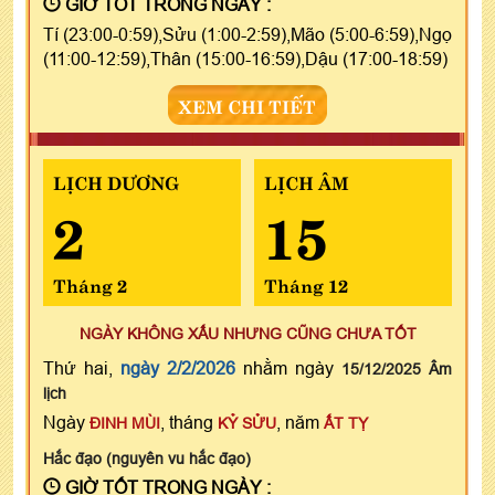
GIỜ TỐT TRONG NGÀY :
Tí (23:00-0:59),Sửu (1:00-2:59),Mão (5:00-6:59),Ngọ
(11:00-12:59),Thân (15:00-16:59),Dậu (17:00-18:59)
XEM CHI TIẾT
LỊCH DƯƠNG
LỊCH ÂM
2
15
Tháng 2
Tháng 12
NGÀY KHÔNG XẤU NHƯNG CŨNG CHƯA TỐT
Thứ hai,
ngày 2/2/2026
nhằm ngày
15/12/2025 Âm
lịch
Ngày
, tháng
, năm
ĐINH MÙI
KỶ SỬU
ẤT TỴ
Hắc đạo (nguyên vu hắc đạo)
GIỜ TỐT TRONG NGÀY :