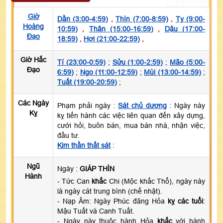
Giờ
Dần (3:00-4:59)
,
Thìn (7:00-8:59)
,
Tỵ (9:00-
Hoàng
10:59)
,
Thân (15:00-16:59)
,
Dậu (17:00-
Đạo
18:59)
,
Hợi (21:00-22:59)
,
Giờ Hắc
Tí (23:00-0:59)
;
Sửu (1:00-2:59)
;
Mão (5:00-
Đạo
6:59)
;
Ngọ (11:00-12:59)
;
Mùi (13:00-14:59)
;
Tuất (19:00-20:59)
;
Các Ngày
Phạm phải ngày :
Sát chủ dương
: Ngày này
Kỵ
kỵ tiến hành các việc liên quan đến xây dựng,
cưới hỏi, buôn bán, mua bán nhà, nhận việc,
đầu tư.
Kim thần thất sát
:
Ngũ
Ngày :
GIÁP THÌN
Hành
- Tức Can
khắc
Chi (Mộc khắc Thổ), ngày này
là ngày cát trung bình (chế nhật).
- Nạp Âm: Ngày Phúc đăng Hỏa
kỵ các tuổi
:
Mậu Tuất và Canh Tuất.
- Ngày này thuộc hành Hỏa
khắc
với hành