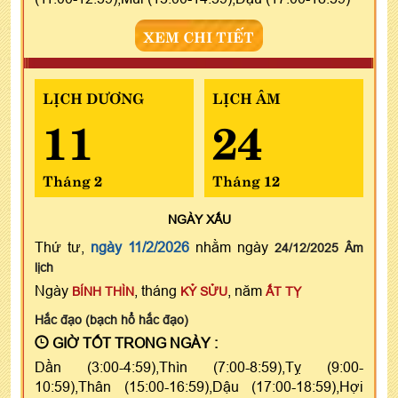
XEM CHI TIẾT
LỊCH DƯƠNG
LỊCH ÂM
11
24
Tháng 2
Tháng 12
NGÀY
XẤU
Thứ tư,
ngày 11/2/2026
nhằm ngày
24/12/2025 Âm
lịch
Ngày
, tháng
, năm
BÍNH THÌN
KỶ SỬU
ẤT TỴ
Hắc đạo (bạch hổ hắc đạo)
GIỜ TỐT TRONG NGÀY :
Dần (3:00-4:59),Thìn (7:00-8:59),Tỵ (9:00-
10:59),Thân (15:00-16:59),Dậu (17:00-18:59),Hợi