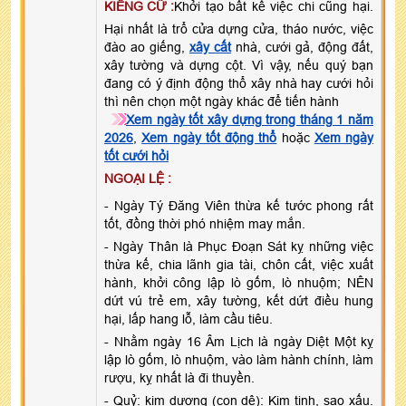
KIÊNG CỮ :
Khởi tạo bất kể việc chi cũng hại.
Hại nhất là trổ cửa dựng cửa, tháo nước, việc
đào ao giếng,
xây cất
nhà, cưới gả, động đất,
xây tường và dựng cột. Vì vậy, nếu quý bạn
đang có ý định động thổ xây nhà hay cưới hỏi
thì nên chọn một ngày khác để tiến hành
Xem ngày tốt xây dựng trong tháng 1 năm
2026
,
Xem ngày tốt động thổ
hoặc
Xem ngày
tốt cưới hỏi
NGOẠI LỆ :
- Ngày Tý Đăng Viên thừa kế tước phong rất
tốt, đồng thời phó nhiệm may mắn.
- Ngày Thân là Phục Đoạn Sát kỵ những việc
thừa kế, chia lãnh gia tài, chôn cất, việc xuất
hành, khởi công lập lò gốm, lò nhuộm; NÊN
dứt vú trẻ em, xây tường, kết dứt điều hung
hại, lấp hang lỗ, làm cầu tiêu.
- Nhằm ngày 16 Âm Lịch là ngày Diệt Một kỵ
lập lò gốm, lò nhuộm, vào làm hành chính, làm
rượu, kỵ nhất là đi thuyền.
- Quỷ: kim dương (con dê): Kim tinh, sao xấu.