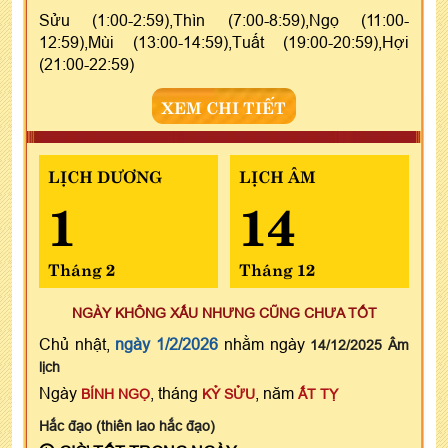
Sửu (1:00-2:59),Thìn (7:00-8:59),Ngọ (11:00-
12:59),Mùi (13:00-14:59),Tuất (19:00-20:59),Hợi
(21:00-22:59)
XEM CHI TIẾT
LỊCH DƯƠNG
LỊCH ÂM
1
14
Tháng 2
Tháng 12
NGÀY KHÔNG XẤU NHƯNG CŨNG CHƯA TỐT
Chủ nhật,
ngày 1/2/2026
nhằm ngày
14/12/2025 Âm
lịch
Ngày
, tháng
, năm
BÍNH NGỌ
KỶ SỬU
ẤT TỴ
Hắc đạo (thiên lao hắc đạo)