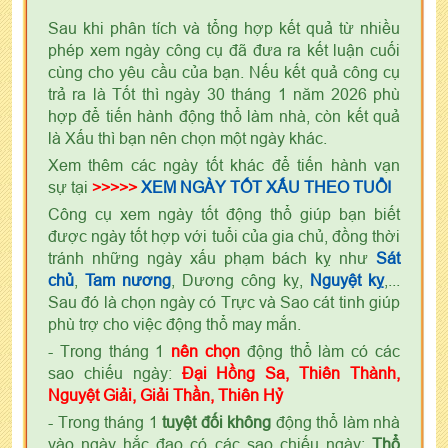
Sau khi phân tích và tổng hợp kết quả từ nhiều
phép xem ngày công cụ đã đưa ra kết luận cuối
cùng cho yêu cầu của bạn. Nếu kết quả công cụ
trả ra là Tốt thì ngày 30 tháng 1 năm 2026 phù
hợp để tiến hành động thổ làm nhà, còn kết quả
là Xấu thì bạn nên chọn một ngày khác.
Xem thêm các ngày tốt khác để tiến hành vạn
sự tại
>>>>>
XEM NGÀY TỐT XẤU THEO TUỔI
Công cụ xem ngày tốt động thổ giúp bạn biết
được ngày tốt hợp với tuổi của gia chủ, đồng thời
tránh những ngày xấu phạm bách kỵ như
Sát
chủ
,
Tam nương
, Dương công kỵ,
Nguyệt kỵ
,...
Sau đó là chọn ngày có Trực và Sao cát tinh giúp
phù trợ cho việc động thổ may mắn.
- Trong tháng 1
nên chọn
động thổ làm có các
sao chiếu ngày:
Đại Hồng Sa, Thiên Thành,
Nguyệt Giải, Giải Thần, Thiên Hỷ
- Trong tháng 1
tuyệt đối không
động thổ làm nhà
vào ngày hắc đạo có các sao chiếu ngày:
Thổ