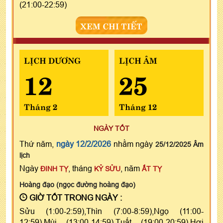
(21:00-22:59)
XEM CHI TIẾT
LỊCH DƯƠNG
LỊCH ÂM
12
25
Tháng 2
Tháng 12
NGÀY TỐT
Thứ năm,
ngày 12/2/2026
nhằm ngày
25/12/2025 Âm
lịch
Ngày
, tháng
, năm
ĐINH TỴ
KỶ SỬU
ẤT TỴ
Hoàng đạo (ngọc đường hoàng đạo)
GIỜ TỐT TRONG NGÀY :
Sửu (1:00-2:59),Thìn (7:00-8:59),Ngọ (11:00-
12:59),Mùi (13:00-14:59),Tuất (19:00-20:59),Hợi