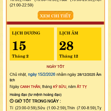
(21:00-22:59)
XEM CHI TIẾT
LỊCH DƯƠNG
LỊCH ÂM
15
28
Tháng 2
Tháng 12
NGÀY TỐT
Chủ nhật,
ngày 15/2/2026
nhằm ngày
28/12/2025 Âm
lịch
Ngày
, tháng
, năm
CANH THÂN
KỶ SỬU
ẤT TỴ
Hoàng đạo (tư mệnh hoàng đạo)
GIỜ TỐT TRONG NGÀY :
Tí (23:00-0:59),Sửu (1:00-2:59),Thìn (7:00-8:59),Tỵ