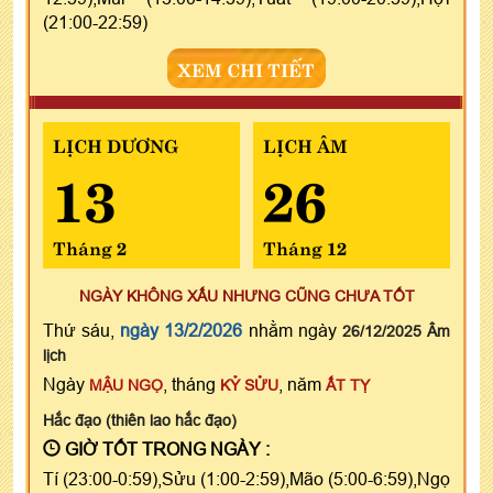
(21:00-22:59)
XEM CHI TIẾT
LỊCH DƯƠNG
LỊCH ÂM
13
26
Tháng 2
Tháng 12
NGÀY KHÔNG XẤU NHƯNG CŨNG CHƯA TỐT
Thứ sáu,
ngày 13/2/2026
nhằm ngày
26/12/2025 Âm
lịch
Ngày
, tháng
, năm
MẬU NGỌ
KỶ SỬU
ẤT TỴ
Hắc đạo (thiên lao hắc đạo)
GIỜ TỐT TRONG NGÀY :
Tí (23:00-0:59),Sửu (1:00-2:59),Mão (5:00-6:59),Ngọ