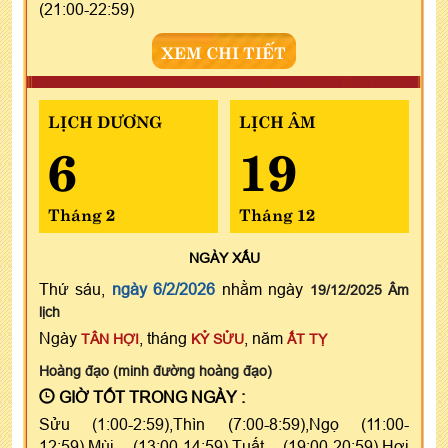
(21:00-22:59)
XEM CHI TIẾT
LỊCH DƯƠNG
LỊCH ÂM
6
19
Tháng 2
Tháng 12
NGÀY
XẤU
Thứ sáu,
ngày 6/2/2026
nhằm ngày
19/12/2025 Âm
lịch
Ngày
, tháng
, năm
TÂN HỢI
KỶ SỬU
ẤT TỴ
Hoàng đạo (minh đường hoàng đạo)
GIỜ TỐT TRONG NGÀY :
Sửu (1:00-2:59),Thìn (7:00-8:59),Ngọ (11:00-
12:59),Mùi (13:00-14:59),Tuất (19:00-20:59),Hợi