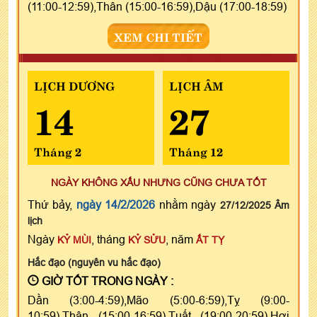
(11:00-12:59),Thân (15:00-16:59),Dậu (17:00-18:59)
XEM CHI TIẾT
LỊCH DƯƠNG
LỊCH ÂM
14
27
Tháng 2
Tháng 12
NGÀY KHÔNG XẤU NHƯNG CŨNG CHƯA TỐT
Thứ bảy,
ngày 14/2/2026
nhằm ngày
27/12/2025 Âm
lịch
Ngày
, tháng
, năm
KỶ MÙI
KỶ SỬU
ẤT TỴ
Hắc đạo (nguyên vu hắc đạo)
GIỜ TỐT TRONG NGÀY :
Dần (3:00-4:59),Mão (5:00-6:59),Tỵ (9:00-
10:59),Thân (15:00-16:59),Tuất (19:00-20:59),Hợi