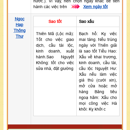
nước.). Vì vậy, nên chọn ngày khác để tiến
hành các việc trên
>>>
Xem ngày tốt
Ngọc
Sao tốt
Sao xấu
Hạp
Thông
Thiên Mã (Lộc mã):
Bạch hổ: Kỵ việc
Thư
Tốt cho việc giao
mai táng. Nếu trùng
dịch, cầu tài lộc,
ngày với Thiên giải
kinh doanh, xuất
là sao tốt Tiểu Hao:
hành.Sao Nguyệt
Xấu về khai trương,
Không: tốt cho việc
kinh doanh, cầu tài,
sửa nhà, đặt giường
cầu lộc Nguyệt Hư:
Xấu nếu làm việc
giá thú (cưới xin),
mở cửa hoặc mở
hàng Băng tiêu
ngoạ hãm: Xấu cho
mọi công việc Hà
khôi: Kỵ khởi c