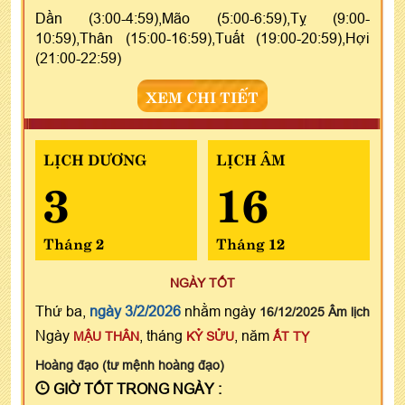
Dần (3:00-4:59),Mão (5:00-6:59),Tỵ (9:00-
10:59),Thân (15:00-16:59),Tuất (19:00-20:59),Hợi
(21:00-22:59)
XEM CHI TIẾT
LỊCH DƯƠNG
LỊCH ÂM
3
16
Tháng 2
Tháng 12
NGÀY TỐT
Thứ ba,
ngày 3/2/2026
nhằm ngày
16/12/2025 Âm lịch
Ngày
, tháng
, năm
MẬU THÂN
KỶ SỬU
ẤT TỴ
Hoàng đạo (tư mệnh hoàng đạo)
GIỜ TỐT TRONG NGÀY :