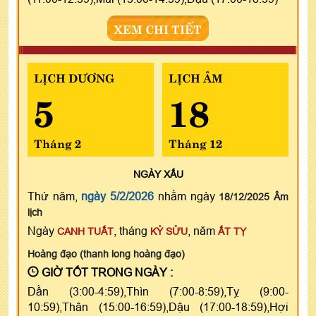
XEM CHI TIẾT
LỊCH DƯƠNG
LỊCH ÂM
5
18
Tháng 2
Tháng 12
NGÀY
XẤU
Thứ năm,
ngày 5/2/2026
nhằm ngày
18/12/2025 Âm
lịch
Ngày
, tháng
, năm
CANH TUẤT
KỶ SỬU
ẤT TỴ
Hoàng đạo (thanh long hoàng đạo)
GIỜ TỐT TRONG NGÀY :
Dần (3:00-4:59),Thìn (7:00-8:59),Tỵ (9:00-
10:59),Thân (15:00-16:59),Dậu (17:00-18:59),Hợi