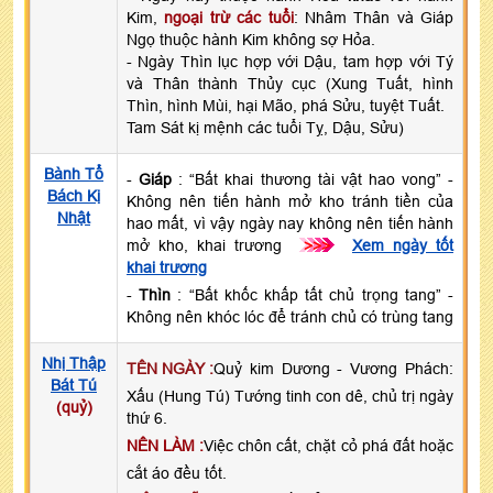
Kim,
ngoại trừ các tuổi
: Nhâm Thân và Giáp
Ngọ thuộc hành Kim không sợ Hỏa.
- Ngày Thìn lục hợp với Dậu, tam hợp với Tý
và Thân thành Thủy cục (Xung Tuất, hình
Thìn, hình Mùi, hại Mão, phá Sửu, tuyệt Tuất.
Tam Sát kị mệnh các tuổi Tỵ, Dậu, Sửu)
Bành Tổ
-
Giáp
: “Bất khai thương tài vật hao vong” -
Bách Kị
Không nên tiến hành mở kho tránh tiền của
Nhật
hao mất, vì vậy ngày nay không nên tiến hành
mở kho, khai trương
>>>
Xem ngày tốt
khai trương
-
Thìn
: “Bất khốc khấp tất chủ trọng tang” -
Không nên khóc lóc để tránh chủ có trùng tang
Nhị Thập
TÊN NGÀY :
Quỷ kim Dương - Vương Phách:
Bát Tú
Xấu (Hung Tú) Tướng tinh con dê, chủ trị ngày
(quỷ)
thứ 6.
NÊN LÀM :
Việc chôn cất, chặt cỏ phá đất hoặc
cắt áo đều tốt.