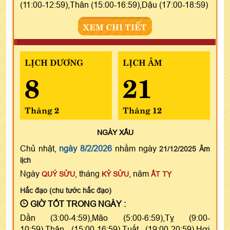
(11:00-12:59),Thân (15:00-16:59),Dậu (17:00-18:59)
XEM CHI TIẾT
LỊCH DƯƠNG
LỊCH ÂM
8
21
Tháng 2
Tháng 12
NGÀY
XẤU
Chủ nhật,
ngày 8/2/2026
nhằm ngày
21/12/2025 Âm
lịch
Ngày
, tháng
, năm
QUÝ SỬU
KỶ SỬU
ẤT TỴ
Hắc đạo (chu tước hắc đạo)
GIỜ TỐT TRONG NGÀY :
Dần (3:00-4:59),Mão (5:00-6:59),Tỵ (9:00-
10:59),Thân (15:00-16:59),Tuất (19:00-20:59),Hợi