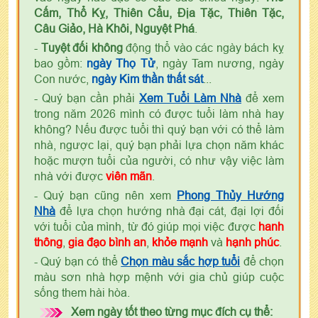
Cấm, Thổ Kỵ, Thiên Cẩu, Địa Tặc, Thiên Tặc,
Câu Giảo, Hà Khôi, Nguyệt Phá
.
-
Tuyệt đối không
động thổ vào các ngày bách kỵ
bao gồm:
ngày Thọ Tử
, ngày Tam nương, ngày
Con nước,
ngày Kim thần thất sát
...
- Quý bạn cần phải
Xem Tuổi Làm Nhà
để xem
trong năm 2026 mình có được tuổi làm nhà hay
không? Nếu được tuổi thì quý bạn với có thể làm
nhà, ngược lại, quý bạn phải lựa chọn năm khác
hoặc mượn tuổi của người, có như vậy việc làm
nhà với được
viên mãn
.
- Quý bạn cũng nên xem
Phong Thủy Hướng
Nhà
để lựa chọn hướng nhà đại cát, đại lợi đối
với tuổi của mình, từ đó giúp mọi việc được
hanh
thông
,
gia đạo bình an
,
khỏe mạnh
và
hạnh phúc
.
- Quý bạn có thể
Chọn màu sắc hợp tuổi
để chọn
màu sơn nhà hợp mệnh với gia chủ giúp cuộc
sống them hài hòa.
Xem ngày tốt theo từng mục đích cụ thể: