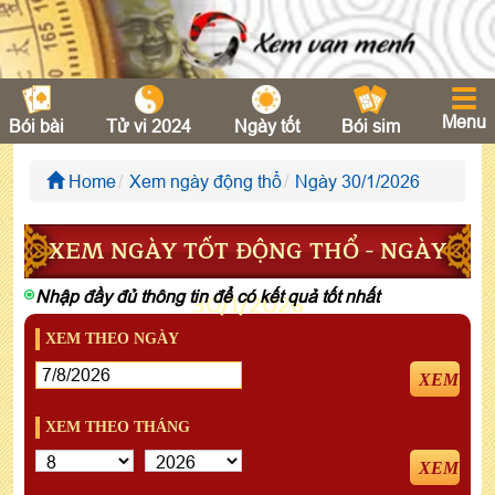
Menu
Bói bài
Tử vi 2024
Ngày tốt
Bói sim
Home
Xem ngày động thổ
Ngày 30/1/2026
XEM NGÀY TỐT ĐỘNG THỔ - NGÀY
Nhập đầy đủ thông tin để có kết quả tốt nhất
30/1/2026
XEM THEO NGÀY
XEM
XEM THEO THÁNG
XEM