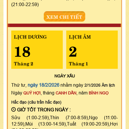
(21:00-22:59)
XEM CHI TIẾT
LỊCH DƯƠNG
LỊCH ÂM
18
2
Tháng 2
Tháng 1
NGÀY
XẤU
Thứ tư,
ngày 18/2/2026
nhằm ngày
2/1/2026 Âm lịch
Ngày
, tháng
, năm
QUÝ HỢI
CANH DẦN
BÍNH NGỌ
Hắc đạo (câu trần hắc đạo)
GIỜ TỐT TRONG NGÀY :
Sửu (1:00-2:59),Thìn (7:00-8:59),Ngọ (11:00-
12:59),Mùi (13:00-14:59),Tuất (19:00-20:59),Hợi