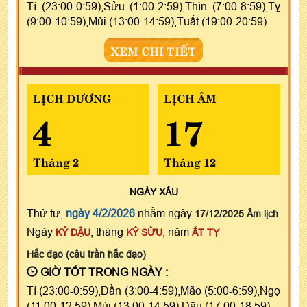
Tí (23:00-0:59),Sửu (1:00-2:59),Thìn (7:00-8:59),Tỵ
(9:00-10:59),Mùi (13:00-14:59),Tuất (19:00-20:59)
XEM CHI TIẾT
LỊCH DƯƠNG
LỊCH ÂM
4
17
Tháng 2
Tháng 12
NGÀY
XẤU
Thứ tư,
ngày 4/2/2026
nhằm ngày
17/12/2025 Âm lịch
Ngày
, tháng
, năm
KỶ DẬU
KỶ SỬU
ẤT TỴ
Hắc đạo (câu trần hắc đạo)
GIỜ TỐT TRONG NGÀY :
Tí (23:00-0:59),Dần (3:00-4:59),Mão (5:00-6:59),Ngọ
(11:00-12:59),Mùi (13:00-14:59),Dậu (17:00-18:59)