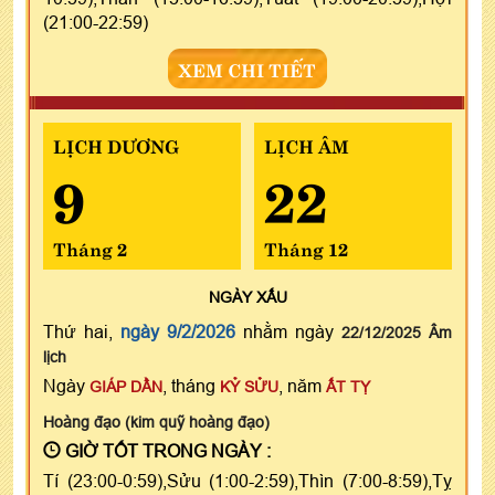
(21:00-22:59)
XEM CHI TIẾT
LỊCH DƯƠNG
LỊCH ÂM
9
22
Tháng 2
Tháng 12
NGÀY
XẤU
Thứ hai,
ngày 9/2/2026
nhằm ngày
22/12/2025 Âm
lịch
Ngày
, tháng
, năm
GIÁP DẦN
KỶ SỬU
ẤT TỴ
Hoàng đạo (kim quỹ hoàng đạo)
GIỜ TỐT TRONG NGÀY :
Tí (23:00-0:59),Sửu (1:00-2:59),Thìn (7:00-8:59),Tỵ