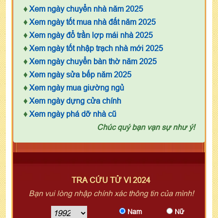
♦
Xem ngày chuyển nhà năm 2025
♦
Xem ngày tốt mua nhà đất năm 2025
♦
Xem ngày đổ trần lợp mái nhà 2025
♦
Xem ngày tốt nhập trạch nhà mới 2025
♦
Xem ngày chuyển bàn thờ năm 2025
♦
Xem ngày sửa bếp năm 2025
♦
Xem ngày mua giường ngủ
♦
Xem ngày dựng cửa chính
♦
Xem ngày phá dỡ nhà cũ
Chúc quý bạn vạn sự như ý!
TRA CỨU TỬ VI 2024
Bạn vui lòng nhập chính xác thông tin của mình!
Nam
Nữ