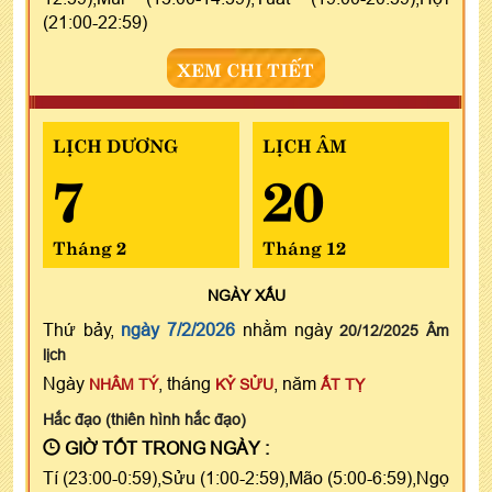
(21:00-22:59)
XEM CHI TIẾT
LỊCH DƯƠNG
LỊCH ÂM
7
20
Tháng 2
Tháng 12
NGÀY
XẤU
Thứ bảy,
ngày 7/2/2026
nhằm ngày
20/12/2025 Âm
lịch
Ngày
, tháng
, năm
NHÂM TÝ
KỶ SỬU
ẤT TỴ
Hắc đạo (thiên hình hắc đạo)
GIỜ TỐT TRONG NGÀY :
Tí (23:00-0:59),Sửu (1:00-2:59),Mão (5:00-6:59),Ngọ