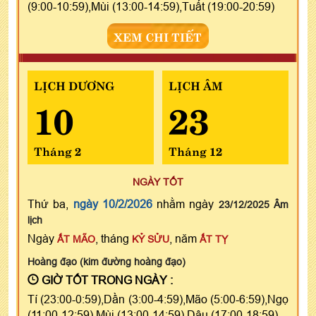
(9:00-10:59),Mùi (13:00-14:59),Tuất (19:00-20:59)
XEM CHI TIẾT
LỊCH DƯƠNG
LỊCH ÂM
10
23
Tháng 2
Tháng 12
NGÀY TỐT
Thứ ba,
ngày 10/2/2026
nhằm ngày
23/12/2025 Âm
lịch
Ngày
, tháng
, năm
ẤT MÃO
KỶ SỬU
ẤT TỴ
Hoàng đạo (kim đường hoàng đạo)
GIỜ TỐT TRONG NGÀY :
Tí (23:00-0:59),Dần (3:00-4:59),Mão (5:00-6:59),Ngọ
(11:00-12:59),Mùi (13:00-14:59),Dậu (17:00-18:59)