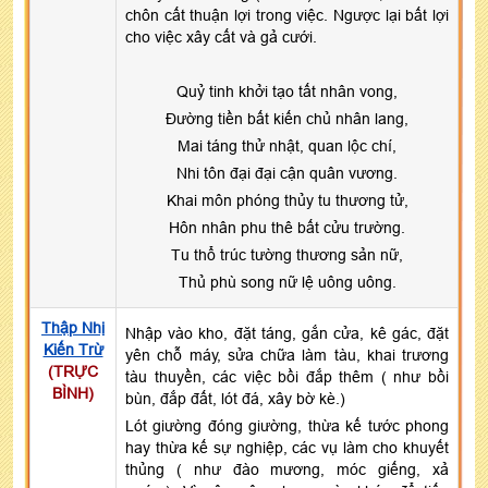
chôn cất thuận lợi trong việc. Ngược lại bất lợi
cho việc xây cất và gả cưới.
Quỷ tinh khởi tạo tất nhân vong,
Đường tiền bất kiến chủ nhân lang,
Mai táng thử nhật, quan lộc chí,
Nhi tôn đại đại cận quân vương.
Khai môn phóng thủy tu thương tử,
Hôn nhân phu thê bất cửu trường.
Tu thổ trúc tường thương sản nữ,
Thủ phù song nữ lệ uông uông.
Thập Nhị
Nhập vào kho, đặt táng, gắn cửa, kê gác, đặt
Kiến Trừ
yên chỗ máy, sửa chữa làm tàu, khai trương
(TRỰC
tàu thuyền, các việc bồi đắp thêm ( như bồi
BÌNH)
bùn, đắp đất, lót đá, xây bờ kè.)
Lót giường đóng giường, thừa kế tước phong
hay thừa kế sự nghiệp, các vụ làm cho khuyết
thủng ( như đào mương, móc giếng, xả