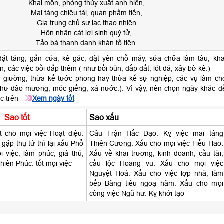
Khai môn, phóng thủy xuất anh hiền,
Mai táng chiêu tài, quan phẩm tiến,
Gia trung chủ sự lạc thao nhiên
Hôn nhân cát lợi sinh quý tử,
Tảo bá thanh danh khán tổ tiên.
ặt táng, gắn cửa, kê gác, đặt yên chỗ máy, sửa chữa làm tàu, kha
n, các việc bồi đắp thêm ( như bồi bùn, đắp đất, lót đá, xây bờ kè.)
 giường, thừa kế tước phong hay thừa kế sự nghiệp, các vụ làm ch
như đào mương, móc giếng, xả nước.). Vì vậy, nên chọn ngày khác đ
ệc trên
Xem ngày tốt
Sao tốt
Sao xấu
t cho mọi việc Hoạt điệu:
Câu Trận Hắc Đạo: Kỵ việc mai táng
gặp thụ tử thì lại xấu Phổ
Thiên Cương: Xấu cho mọi việc Tiểu Hao:
 việc, làm phúc, giá thú,
Xấu về khai trương, kinh doanh, cầu tài,
iên Phúc: tốt mọi việc
cầu lộc Hoang vu: Xấu cho mọi việc
Nguyệt Hoả: Xấu cho việc lợp nhà, làm
bếp Băng tiêu ngoạ hãm: Xấu cho mọi
công việc Ngũ hư: Kỵ khởi tạo