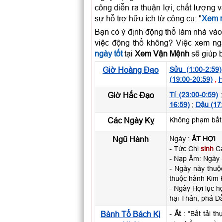
công diễn ra thuận lợi, chất lượng 
sự hỗ trợ hữu ích từ công cụ: "
Xem n
Bạn có ý định động thổ làm nhà vào
việc động thổ không? Việc xem ng
ngày tốt
tại
Xem Vận Mệnh
sẽ giúp b
Giờ Hoàng Đạo
Sửu (1:00-2:59)
(19:00-20:59)
,
H
Giờ Hắc Đạo
Tí (23:00-0:59)
16:59)
;
Dậu (17
Các Ngày Kỵ
Không phạm bất k
Ngũ Hành
Ngày :
ẤT HỢI
- Tức Chi
sinh
Ca
- Nạp Âm: Ngày
- Ngày này thu
thuộc hành Kim 
- Ngày Hợi lục h
hại Thân, phá Dầ
Bành Tổ Bách Kị
-
Ất
: “Bất tải t