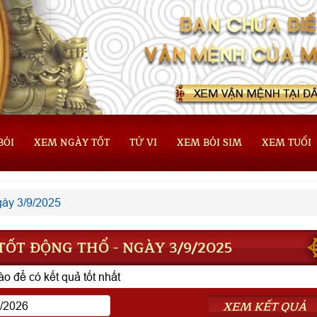
BÓI
XEM NGÀY TỐT
TỬ VI
XEM BÓI SIM
XEM TUỔI
ày 3/9/2025
ỐT ĐỘNG THỔ - NGÀY 3/9/2025
o để có kết quả tốt nhất
XEM KẾT QUẢ