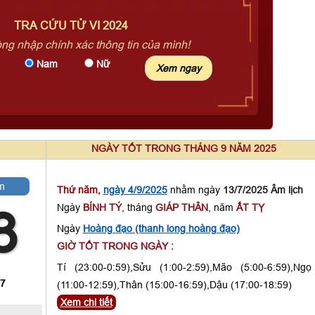
TRA CỨU TỬ VI 2024
òng nhập chính xác thông tin của mình!
Nam
Nữ
NGÀY TỐT TRONG THÁNG 9 NĂM 2025
m
Thứ năm,
ngày 4/9/2025
nhằm ngày
13/7/2025 Âm lịch
Ngày
BÍNH TÝ
, tháng
GIÁP THÂN
, năm
ẤT TỴ
3
Ngày
Hoàng đạo (thanh long hoàng đạo)
GIỜ TỐT TRONG NGÀY :
Tí (23:00-0:59),Sửu (1:00-2:59),Mão (5:00-6:59),Ngọ
 7
(11:00-12:59),Thân (15:00-16:59),Dậu (17:00-18:59)
Xem chi tiết