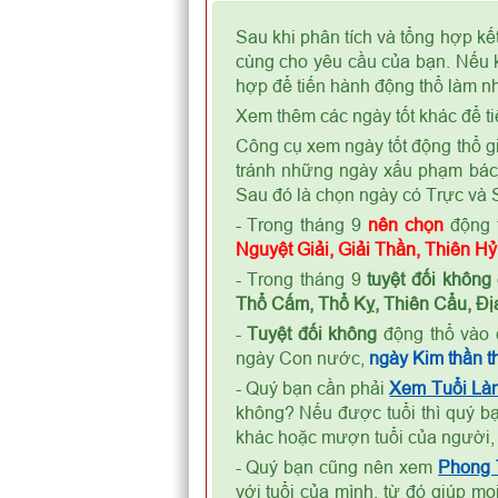
Sau khi phân tích và tổng hợp kế
cùng cho yêu cầu của bạn. Nếu k
hợp để tiến hành động thổ làm nh
Xem thêm các ngày tốt khác để ti
Công cụ xem ngày tốt động thổ gi
tránh những ngày xấu phạm bá
Sau đó là chọn ngày có Trực và S
- Trong tháng 9
nên chọn
động 
Nguyệt Giải, Giải Thần, Thiên H
- Trong tháng 9
tuyệt đối không
Thổ Cấm, Thổ Kỵ, Thiên Cẩu, Địa
-
Tuyệt đối không
động thổ vào 
ngày Con nước,
ngày Kim thần th
- Quý bạn cần phải
Xem Tuổi Là
không? Nếu được tuổi thì quý bạ
khác hoặc mượn tuổi của người,
- Quý bạn cũng nên xem
Phong
với tuổi của mình, từ đó giúp m