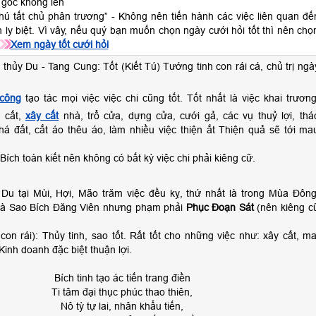
 gốc không lên
thú tất chủ phân trương” - Không nên tiến hành các việc liên quan đế
h ly biệt. Vì vây, nếu quý bạn muốn chọn ngày cưới hỏi tốt thì nên chọ
Xem ngày tốt cưới hỏi
 thủy Du - Tang Cung: Tốt (Kiết Tú) Tướng tinh con rái cá, chủ trị ngà
 công
tạo tác mọi việc việc chi cũng tốt. Tốt nhất là việc khai trương
n cất,
xây cất
nhà, trổ cửa, dựng cửa, cưới gả, các vụ thuỷ lợi, thá
há đất, cắt áo thêu áo, làm nhiều việc thiện ắt Thiện quả sẽ tới ma
Bích toàn kiết nên không có bất kỳ việc chi phải kiêng cữ.
 Du tại Mùi, Hợi, Mão trăm việc đều kỵ, thứ nhất là trong Mùa Đông
là Sao Bích Đăng Viên nhưng phạm phải
Phục Đoạn Sát
(nên kiêng c
(con rái): Thủy tinh, sao tốt. Rất tốt cho những việc như: xây cất, ma
Kinh doanh đặc biệt thuận lợi.
Bích tinh tạo ác tiến trang điền
Ti tâm đại thục phúc thao thiên,
Nô tỳ tự lai, nhân khẩu tiến,