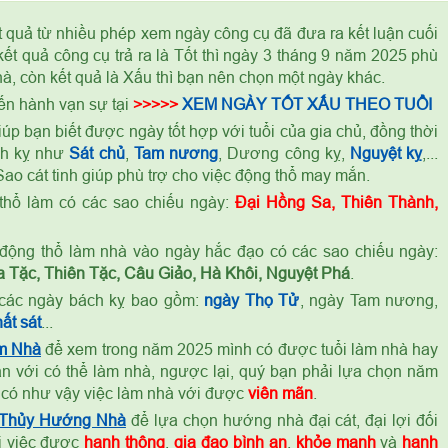
t quả từ nhiều phép xem ngày công cụ đã đưa ra kết luận cuối
ết quả công cụ trả ra là Tốt thì ngày 3 tháng 9 năm 2025 phù
à, còn kết quả là Xấu thì bạn nên chọn một ngày khác.
ến hành vạn sự tại
>>>>>
XEM NGÀY TỐT XẤU THEO TUỔI
úp bạn biết được ngày tốt hợp với tuổi của gia chủ, đồng thời
ch kỵ như
Sát chủ
,
Tam nương
, Dương công kỵ,
Nguyệt kỵ
,...
ao cát tinh giúp phù trợ cho việc động thổ may mắn.
thổ làm có các sao chiếu ngày:
Đại Hồng Sa, Thiên Thành,
ỷ
động thổ làm nhà vào ngày hắc đạo có các sao chiếu ngày:
 Tặc, Thiên Tặc, Câu Giảo, Hà Khôi, Nguyệt Phá
.
các ngày bách kỵ bao gồm:
ngày Thọ Tử
, ngày Tam nương,
ất sát
...
m Nhà
để xem trong năm 2025 mình có được tuổi làm nhà hay
n với có thể làm nhà, ngược lại, quý bạn phải lựa chọn năm
 có như vậy việc làm nhà với được
viên mãn
.
 Thủy Hướng Nhà
để lựa chọn hướng nhà đại cát, đại lợi đối
ọi việc được
hanh thông
,
gia đạo bình an
,
khỏe mạnh
và
hạnh