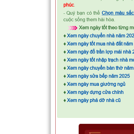
phúc
.
- Quý bạn có thể
Chọn màu sắc 
cuộc sống them hài hòa.
Xem ngày tốt theo từng mụ
♦
Xem ngày chuyển nhà năm 20
♦
Xem ngày tốt mua nhà đất năm
♦
Xem ngày đổ trần lợp mái nhà 
♦
Xem ngày tốt nhập trạch nhà m
♦
Xem ngày chuyển bàn thờ năm
♦
Xem ngày sửa bếp năm 2025
♦
Xem ngày mua giường ngủ
♦
Xem ngày dựng cửa chính
♦
Xem ngày phá dỡ nhà cũ