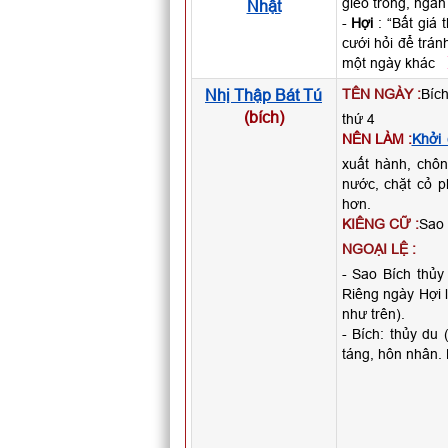
gieo trồng, ngàn
Nhật
-
Hợi
: “Bất giá 
cưới hỏi để trán
một ngày khác
Nhị Thập Bát Tú
TÊN NGÀY :
Bích
(bích)
thứ 4
NÊN LÀM :
Khởi
xuất hành, chô
nước, chặt cỏ p
hơn.
KIÊNG CỮ :
Sao 
NGOẠI LỆ :
- Sao Bích thủy
Riêng ngày Hợi 
như trên).
- Bích: thủy du 
táng, hôn nhân. 