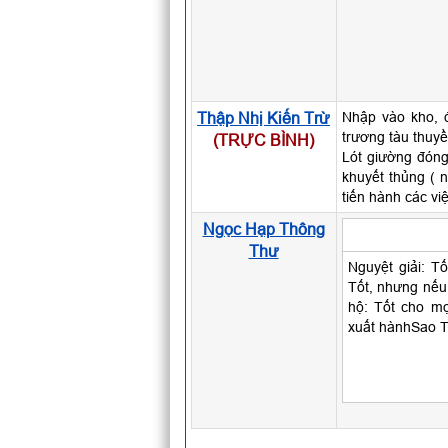
Thập Nhị Kiến Trừ
Nhập vào kho, đ
trương tàu thuyề
(TRỰC BÌNH)
Lót giường đóng
khuyết thủng ( 
tiến hành các vi
Ngọc Hạp Thông
Thư
Nguyệt giải: Tố
Tốt, nhưng nếu 
hộ: Tốt cho mọi
xuất hànhSao Th