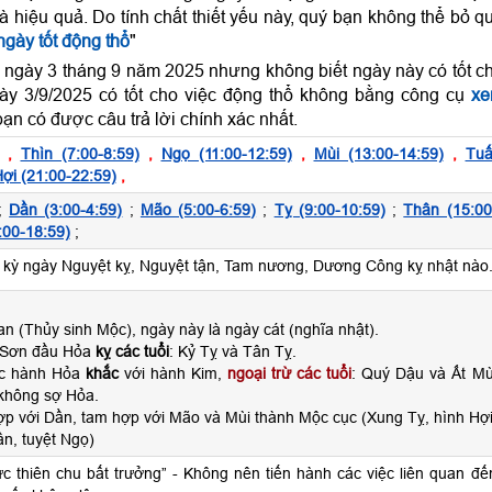
và hiệu quả. Do tính chất thiết yếu này, quý bạn không thể bỏ q
gày tốt động thổ
"
 ngày 3 tháng 9 năm 2025 nhưng không biết ngày này có tốt c
ày 3/9/2025 có tốt cho việc động thổ không bằng công cụ
x
ạn có được câu trả lời chính xác nhất.
,
Thìn (7:00-8:59)
,
Ngọ (11:00-12:59)
,
Mùi (13:00-14:59)
,
Tuấ
ợi (21:00-22:59)
,
;
Dần (3:00-4:59)
;
Mão (5:00-6:59)
;
Tỵ (9:00-10:59)
;
Thân (15:00
:00-18:59)
;
ỳ ngày Nguyệt kỵ, Nguyệt tận, Tam nương, Dương Công kỵ nhật nào
n (Thủy sinh Mộc), ngày này là ngày cát (nghĩa nhật).
 Sơn đầu Hỏa
kỵ các tuổi
: Kỷ Tỵ và Tân Tỵ.
ộc hành Hỏa
khắc
với hành Kim,
ngoại trừ các tuổi
: Quý Dậu và Ất Mù
không sợ Hỏa.
ợp với Dần, tam hợp với Mão và Mùi thành Mộc cục (Xung Tỵ, hình Hợi
n, tuyệt Ngọ)
hực thiên chu bất trưởng” - Không nên tiến hành các việc liên quan đế