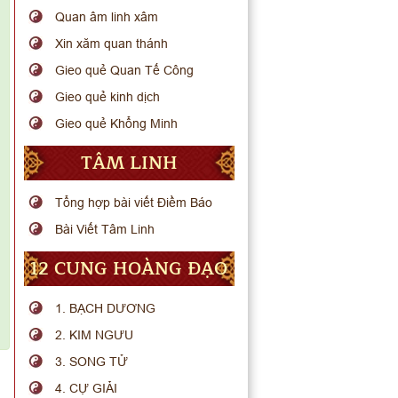
Quan âm linh xâm
Xin xăm quan thánh
Gieo quẻ Quan Tế Công
Gieo quẻ kinh dịch
Gieo quẻ Khổng Minh
TÂM LINH
Tổng hợp bài viết Điềm Báo
Bài Viết Tâm Linh
12 CUNG HOÀNG ĐẠO
1. BẠCH DƯƠNG
2. KIM NGƯU
3. SONG TỬ
4. CỰ GIẢI