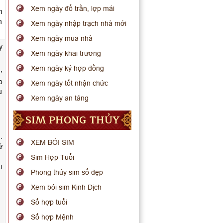
Xem ngày đổ trần, lợp mái
n
n
Xem ngày nhập trạch nhà mới
Xem ngày mua nhà
y
Xem ngày khai trương
Xem ngày ký hợp đồng
,
o
Xem ngày tốt nhận chức
u
Xem ngày an táng
SIM PHONG THỦY
.
XEM BÓI SIM
ữ
Sim Hợp Tuổi
i
Phong thủy sim số đẹp
Xem bói sim Kinh Dịch
Số hợp tuổi
Số hợp Mệnh