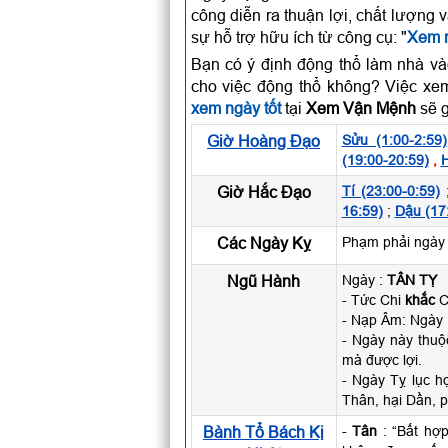
công diễn ra thuận lợi, chất lượng 
sự hỗ trợ hữu ích từ công cụ: "
Xem n
Bạn có ý định động thổ làm nhà và
cho việc động thổ không? Việc xem
xem ngày tốt
tại
Xem Vận Mệnh
sẽ g
Giờ Hoàng Đạo
Sửu (1:00-2:59)
(19:00-20:59)
,
H
Giờ Hắc Đạo
Tí (23:00-0:59)
16:59)
;
Dậu (17
Các Ngày Kỵ
Phạm phải ngày 
Ngũ Hành
Ngày :
TÂN TỴ
- Tức Chi
khắc
Ca
- Nạp Âm: Ngày
- Ngày này thu
mà được lợi.
- Ngày Tỵ lục h
Thân, hại Dần, p
Bành Tổ Bách Kị
-
Tân
: “Bất hợp