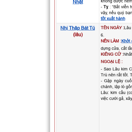
không được nếm
Nhật
-
Tỵ
: “Bất viễn 
vậy, nếu quý bạ
tốt xuất hành
Nhị Thập Bát Tú
TÊN NGÀY :
Lâu 
(lâu)
6.
NÊN LÀM :
Khởi 
dựng cửa, cất lầ
KIÊNG CỮ :
Nhất
NGOẠI LỆ :
- Sao Lâu kim Cẩ
Trù nên rất tốt. 
- Gặp ngày cuố
chánh, lập lò gố
Lâu: kim cẩu (co
việc cưới gả, xây 