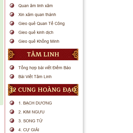
Quan âm linh xâm
Xin xăm quan thánh
Gieo quẻ Quan Tế Công
Gieo quẻ kinh dịch
Gieo quẻ Khổng Minh
TÂM LINH
Tổng hợp bài viết Điềm Báo
Bài Viết Tâm Linh
12 CUNG HOÀNG ĐẠO
1. BẠCH DƯƠNG
2. KIM NGƯU
3. SONG TỬ
4. CỰ GIẢI