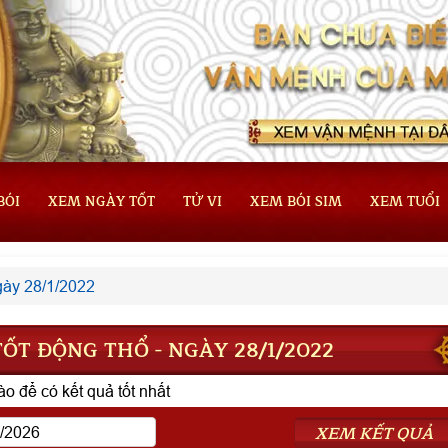
BÓI
XEM NGÀY TỐT
TỬ VI
XEM BÓI SIM
XEM TUỔI
ày 28/1/2022
ỐT ĐỘNG THỔ - NGÀY 28/1/2022
o để có kết quả tốt nhất
XEM KẾT QUẢ