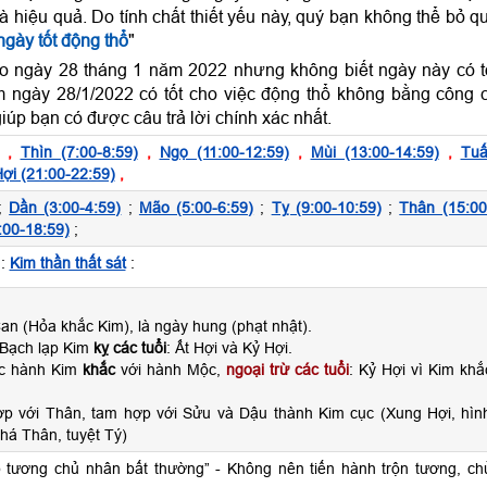
và hiệu quả. Do tính chất thiết yếu này, quý bạn không thể bỏ q
gày tốt động thổ
"
o ngày 28 tháng 1 năm 2022 nhưng không biết ngày này có t
 ngày 28/1/2022 có tốt cho việc động thổ không bằng công 
iúp bạn có được câu trả lời chính xác nhất.
,
Thìn (7:00-8:59)
,
Ngọ (11:00-12:59)
,
Mùi (13:00-14:59)
,
Tuấ
ợi (21:00-22:59)
,
;
Dần (3:00-4:59)
;
Mão (5:00-6:59)
;
Tỵ (9:00-10:59)
;
Thân (15:00
:00-18:59)
;
:
Kim thần thất sát
:
n (Hỏa khắc Kim), là ngày hung (phạt nhật).
 Bạch lạp Kim
kỵ các tuổi
: Ất Hợi và Kỷ Hợi.
ộc hành Kim
khắc
với hành Mộc,
ngoại trừ các tuổi
: Kỷ Hợi vì Kim khắ
ợp với Thân, tam hợp với Sửu và Dậu thành Kim cục (Xung Hợi, hìn
há Thân, tuyệt Tý)
 tương chủ nhân bất thường” - Không nên tiến hành trộn tương, ch