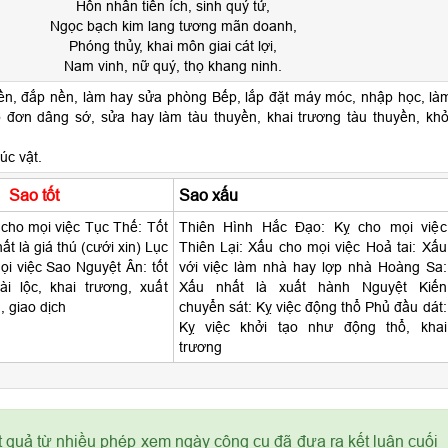
Hôn nhân tiến ích, sinh quý tử,
Ngọc bạch kim lang tương mãn doanh,
Phóng thủy, khai môn giai cát lợi,
Nam vinh, nữ quý, thọ khang ninh.
ền, đắp nền, làm hay sửa phòng Bếp, lắp đặt máy móc, nhập học, là
p đơn dâng sớ, sửa hay làm tàu thuyền, khai trương tàu thuyền, khở
úc vật.
Sao tốt
Sao xấu
cho mọi việc Tục Thế: Tốt
Thiên Hình Hắc Đạo: Kỵ cho mọi việc
ất là giá thú (cưới xin) Lục
Thiên Lại: Xấu cho mọi việc Hoả tai: Xấu
i việc Sao Nguyệt Ân: tốt
với việc làm nhà hay lợp nhà Hoàng Sa:
ài lộc, khai trương, xuất
Xấu nhất là xuất hành Nguyệt Kiến
, giao dịch
chuyển sát: Kỵ việc động thổ Phủ đầu dát:
Kỵ việc khởi tạo như động thổ, khai
trương
t quả từ nhiều phép xem ngày công cụ đã đưa ra kết luận cuối