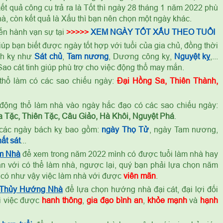
t quả công cụ trả ra là Tốt thì ngày 28 tháng 1 năm 2022 phù
à, còn kết quả là Xấu thì bạn nên chọn một ngày khác.
ến hành vạn sự tại
>>>>>
XEM NGÀY TỐT XẤU THEO TUỔI
úp bạn biết được ngày tốt hợp với tuổi của gia chủ, đồng thời
ch kỵ như
Sát chủ
,
Tam nương
, Dương công kỵ,
Nguyệt kỵ
,...
ao cát tinh giúp phù trợ cho việc động thổ may mắn.
thổ làm có các sao chiếu ngày:
Đại Hồng Sa, Thiên Thành,
ỷ
động thổ làm nhà vào ngày hắc đạo có các sao chiếu ngày:
 Tặc, Thiên Tặc, Câu Giảo, Hà Khôi, Nguyệt Phá
.
các ngày bách kỵ bao gồm:
ngày Thọ Tử
, ngày Tam nương,
ất sát
...
m Nhà
để xem trong năm 2022 mình có được tuổi làm nhà hay
n với có thể làm nhà, ngược lại, quý bạn phải lựa chọn năm
 có như vậy việc làm nhà với được
viên mãn
.
 Thủy Hướng Nhà
để lựa chọn hướng nhà đại cát, đại lợi đối
ọi việc được
hanh thông
,
gia đạo bình an
,
khỏe mạnh
và
hạnh