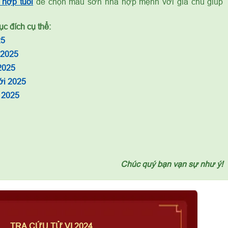
hợp tuổi
để chọn màu sơn nhà hợp mệnh với gia chủ giúp
c đích cụ thể:
25
 2025
2025
ới 2025
 2025
Chúc quý bạn vạn sự như ý!
TRA CỨU TỬ VI 2024