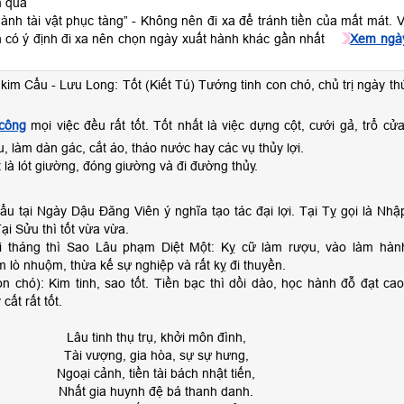
 qua
hành tài vật phục tàng” - Không nên đi xa để tránh tiền của mất mát. V
n có ý định đi xa nên chọn ngày xuất hành khác gần nhất
Xem ngà
kim Cẩu - Lưu Long: Tốt (Kiết Tú) Tướng tinh con chó, chủ trị ngày th
công
mọi việc đều rất tốt. Tốt nhất là việc dựng cột, cưới gả, trổ cửa
u, làm dàn gác, cắt áo, tháo nước hay các vụ thủy lợi.
 là lót giường, đóng giường và đi đường thủy.
u tại Ngày Dậu Đăng Viên ý nghĩa tạo tác đại lợi. Tại Tỵ gọi là Nhậ
Tại Sửu thì tốt vừa vừa.
i tháng thì Sao Lâu phạm Diệt Một: Kỵ cữ làm rượu, vào làm hàn
m lò nhuộm, thừa kế sự nghiệp và rất kỵ đi thuyền.
n chó): Kim tinh, sao tốt. Tiền bạc thì dồi dào, học hành đỗ đạt cao
cất rất tốt.
Lâu tinh thụ trụ, khởi môn đình,
Tài vượng, gia hòa, sự sự hưng,
Ngoại cảnh, tiền tài bách nhật tiến,
Nhất gia huynh đệ bá thanh danh.