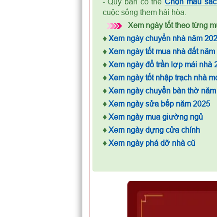
- Quý bạn có thể
Chọn màu sắc 
cuộc sống them hài hòa.
Xem ngày tốt theo từng mụ
♦
Xem ngày chuyển nhà năm 20
♦
Xem ngày tốt mua nhà đất năm
♦
Xem ngày đổ trần lợp mái nhà 
♦
Xem ngày tốt nhập trạch nhà m
♦
Xem ngày chuyển bàn thờ năm
♦
Xem ngày sửa bếp năm 2025
♦
Xem ngày mua giường ngủ
♦
Xem ngày dựng cửa chính
♦
Xem ngày phá dỡ nhà cũ