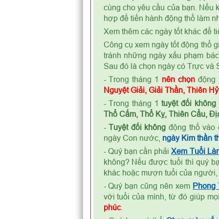
cùng cho yêu cầu của bạn. Nếu kế
hợp để tiến hành động thổ làm nh
Xem thêm các ngày tốt khác để ti
Công cụ xem ngày tốt động thổ gi
tránh những ngày xấu phạm bá
Sau đó là chọn ngày có Trực và S
- Trong tháng 1
nên chọn
động 
Nguyệt Giải, Giải Thần, Thiên H
- Trong tháng 1
tuyệt đối không
Thổ Cấm, Thổ Kỵ, Thiên Cẩu, Địa
-
Tuyệt đối không
động thổ vào 
ngày Con nước,
ngày Kim thần th
- Quý bạn cần phải
Xem Tuổi Là
không? Nếu được tuổi thì quý bạ
khác hoặc mượn tuổi của người,
- Quý bạn cũng nên xem
Phong
với tuổi của mình, từ đó giúp m
phúc
.