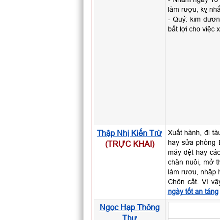
làm rượu, kỵ nhất
- Quỷ: kim dương
bất lợi cho việc 
Thập Nhị Kiến Trừ
Xuất hành, đi tà
hay sửa phòng B
(TRỰC KHAI)
máy dệt hay các 
chăn nuôi, mở t
làm rượu, nhập h
Chôn cất. Vì v
ngày tốt an táng
Ngọc Hạp Thông
Thư