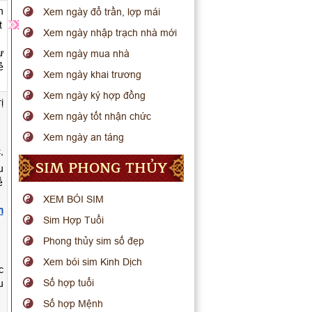
n
Xem ngày đổ trần, lợp mái
t
Xem ngày nhập trạch nhà mới
ự
Xem ngày mua nhà
ẻ
Xem ngày khai trương
Xem ngày ký hợp đồng
ị
Xem ngày tốt nhận chức
Xem ngày an táng
,
SIM PHONG THỦY
u
ể
XEM BÓI SIM
m
Sim Hợp Tuổi
Phong thủy sim số đẹp
Xem bói sim Kinh Dịch
c
Số hợp tuổi
u
Số hợp Mệnh
,