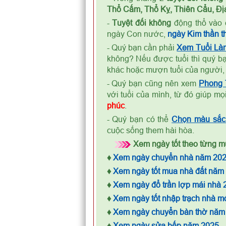
Thổ Cấm, Thổ Kỵ, Thiên Cẩu, Địa
-
Tuyệt đối không
động thổ vào 
ngày Con nước,
ngày Kim thần th
- Quý bạn cần phải
Xem Tuổi Là
không? Nếu được tuổi thì quý bạ
khác hoặc mượn tuổi của người,
- Quý bạn cũng nên xem
Phong
với tuổi của mình, từ đó giúp m
phúc
.
- Quý bạn có thể
Chọn màu sắc 
cuộc sống them hài hòa.
Xem ngày tốt theo từng mụ
♦
Xem ngày chuyển nhà năm 20
♦
Xem ngày tốt mua nhà đất năm
♦
Xem ngày đổ trần lợp mái nhà 
♦
Xem ngày tốt nhập trạch nhà m
♦
Xem ngày chuyển bàn thờ năm
♦
Xem ngày sửa bếp năm 2025