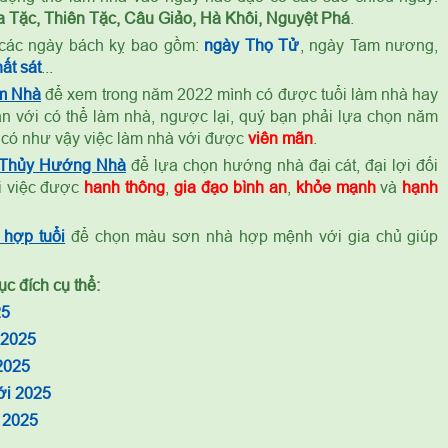
 Tặc, Thiên Tặc, Câu Giảo, Hà Khôi, Nguyệt Phá
.
các ngày bách kỵ bao gồm:
ngày Thọ Tử
, ngày Tam nương,
ất sát
...
m Nhà
để xem trong năm 2022 mình có được tuổi làm nhà hay
n với có thể làm nhà, ngược lại, quý bạn phải lựa chọn năm
 có như vậy việc làm nhà với được
viên mãn
.
 Thủy Hướng Nhà
để lựa chọn hướng nhà đại cát, đại lợi đối
ọi việc được
hanh thông
,
gia đạo bình an
,
khỏe mạnh
và
hạnh
hợp tuổi
để chọn màu sơn nhà hợp mệnh với gia chủ giúp
c đích cụ thể:
25
 2025
2025
ới 2025
 2025