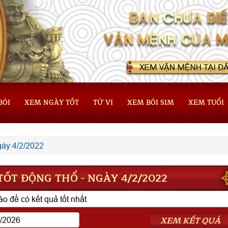
BÓI
XEM NGÀY TỐT
TỬ VI
XEM BÓI SIM
XEM TUỔI
ày 4/2/2022
ỐT ĐỘNG THỔ - NGÀY 4/2/2022
o để có kết quả tốt nhất
XEM KẾT QUẢ