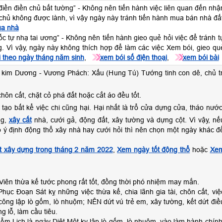
 điền điền chủ bất tường” - Không nên tiến hành việc liên quan đến nhậ
 chủ không được lành, vì vậy ngày này tránh tiến hành mua bán nhà đấ
ua nhà
ốc tự nhạ tai ương” - Không nên tiến hành gieo quẻ hỏi việc để tránh t
g. Vì vậy, ngày này không thích hợp để làm các việc Xem bói, gieo qu
 theo ngày tháng năm sinh
,
xem bói số điện thoại
,
xem bói bài
 kim Dương - Vương Phách: Xấu (Hung Tú) Tướng tinh con dê, chủ tr
chôn cất, chặt cỏ phá đất hoặc cắt áo đều tốt.
 tạo bất kể việc chi cũng hại. Hại nhất là trổ cửa dựng cửa, tháo nước
ng,
xây cất
nhà, cưới gả, động đất, xây tường và dựng cột. Vì vậy, nế
 ý định động thổ xây nhà hay cưới hỏi thì nên chọn một ngày khác đ
t xây dựng trong tháng 2 năm 2022
,
Xem ngày tốt động thổ
hoặc
Xe
Viên thừa kế tước phong rất tốt, đồng thời phó nhiệm may mắn.
hục Đoạn Sát kỵ những việc thừa kế, chia lãnh gia tài, chôn cất, việ
công lập lò gốm, lò nhuộm; NÊN dứt vú trẻ em, xây tường, kết dứt điề
g lỗ, làm cầu tiêu.
m Lịch là ngày Diệt Một kỵ lập lò gốm, lò nhuộm, vào làm hành chính