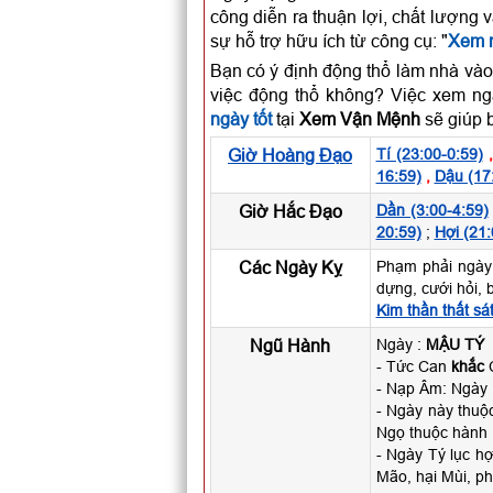
công diễn ra thuận lợi, chất lượng 
sự hỗ trợ hữu ích từ công cụ: "
Xem n
Bạn có ý định động thổ làm nhà vào
việc động thổ không? Việc xem ng
ngày tốt
tại
Xem Vận Mệnh
sẽ giúp b
Giờ Hoàng Đạo
Tí (23:00-0:59)
16:59)
,
Dậu (17
Giờ Hắc Đạo
Dần (3:00-4:59)
20:59)
;
Hợi (21:
Các Ngày Kỵ
Phạm phải ngày
dựng, cưới hỏi, 
Kim thần thất sá
Ngũ Hành
Ngày :
MẬU TÝ
- Tức Can
khắc
C
- Nạp Âm: Ngày 
- Ngày này thu
Ngọ thuộc hành 
- Ngày Tý lục h
Mão, hại Mùi, ph