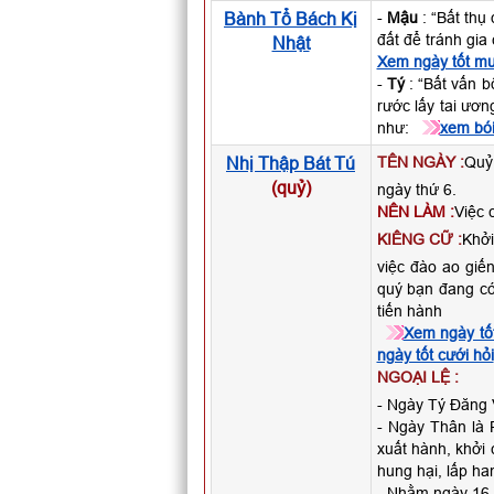
Bành Tổ Bách Kị
-
Mậu
: “Bất thụ
đất để tránh gia
Nhật
Xem ngày tốt m
-
Tý
: “Bất vấn b
rước lấy tai ươn
như:
xem bói
Nhị Thập Bát Tú
TÊN NGÀY :
Quỷ
(quỷ)
ngày thứ 6.
NÊN LÀM :
Việc 
KIÊNG CỮ :
Khởi
việc đào ao giế
quý bạn đang có
tiến hành
Xem ngày tố
ngày tốt cưới hỏi
NGOẠI LỆ :
- Ngày Tý Đăng 
- Ngày Thân là P
xuất hành, khởi 
hung hại, lấp han
- Nhằm ngày 16 Â