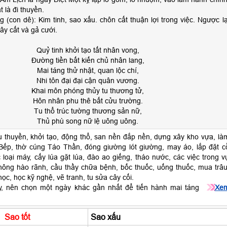
 là đi thuyền.
 (con dê): Kim tinh, sao xấu. chôn cất thuận lợi trong việc. Ngược lạ
xây cất và gả cưới.
Quỷ tinh khởi tạo tất nhân vong,
Đường tiền bất kiến chủ nhân lang,
Mai táng thử nhật, quan lộc chí,
Nhi tôn đại đại cận quân vương.
Khai môn phóng thủy tu thương tử,
Hôn nhân phu thê bất cửu trường.
Tu thổ trúc tường thương sản nữ,
Thủ phù song nữ lệ uông uông.
u thuyền, khởi tạo, động thổ, san nền đắp nền, dựng xây kho vựa, là
ếp, thờ cúng Táo Thần, đóng giường lót giường, may áo, lắp đặt c
loại máy, cấy lúa gặt lúa, đào ao giếng, tháo nước, các việc trong v
hông hào rãnh, cầu thầy chữa bệnh, bốc thuốc, uống thuốc, mua trâu
ọc, học kỹ nghệ, vẽ tranh, tu sửa cây cối.
ậy, nên chọn một ngày khác gần nhất để tiến hành mai táng
Xe
Sao tốt
Sao xấu