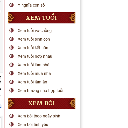
Ý nghĩa con số
i
XEM TUỔI
Xem tuổi vợ chồng
Xem tuổi sinh con
Xem tuổi kết hôn
Xem tuổi hợp nhau
Xem tuổi làm nhà
Xem tuổi mua nhà
m
Xem tuổi làm ăn
ỗ
ụ
Xem hướng nhà hợp tuổi
,
XEM BÓI
m
Xem bói theo ngày sinh
Xem bói tình yêu