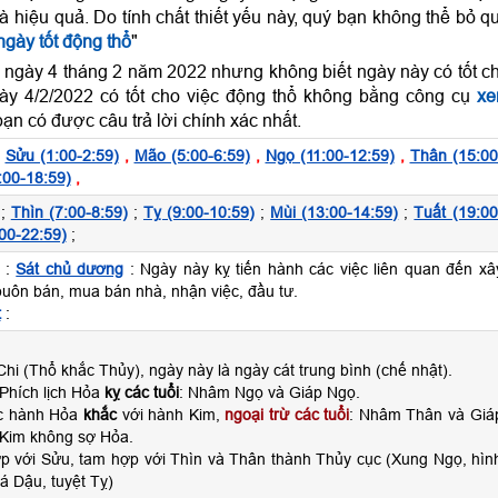
và hiệu quả. Do tính chất thiết yếu này, quý bạn không thể bỏ q
gày tốt động thổ
"
 ngày 4 tháng 2 năm 2022 nhưng không biết ngày này có tốt c
ày 4/2/2022 có tốt cho việc động thổ không bằng công cụ
x
ạn có được câu trả lời chính xác nhất.
,
Sửu (1:00-2:59)
,
Mão (5:00-6:59)
,
Ngọ (11:00-12:59)
,
Thân (15:00
:00-18:59)
,
;
Thìn (7:00-8:59)
;
Tỵ (9:00-10:59)
;
Mùi (13:00-14:59)
;
Tuất (19:00
00-22:59)
;
 :
Sát chủ dương
: Ngày này kỵ tiến hành các việc liên quan đến xâ
buôn bán, mua bán nhà, nhận việc, đầu tư.
t
:
hi (Thổ khắc Thủy), ngày này là ngày cát trung bình (chế nhật).
Phích lịch Hỏa
kỵ các tuổi
: Nhâm Ngọ và Giáp Ngọ.
ộc hành Hỏa
khắc
với hành Kim,
ngoại trừ các tuổi
: Nhâm Thân và Giá
Kim không sợ Hỏa.
ợp với Sửu, tam hợp với Thìn và Thân thành Thủy cục (Xung Ngọ, hìn
á Dậu, tuyệt Tỵ)