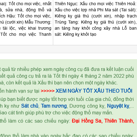
hai): Tốt cho mọi việc, nhất
Thiên Ngục: Xấu cho mọi việc Thiên Hoả:
hà, sửa nhà, động thổ và
Xấu cho việc lợp nhà Phi Ma sát (Tai sát):
 Ích Hậu: Tốt cho mọi việc,
Kiêng kỵ giá thú (cưới xin), nhập trạch
 thú (cưới xin) Mẫu Thương:
Trùng Tang: Kiêng kỵ giá thú (cưới xin),
tài lộc, việc khai trương
an táng hay khởi công xây nhà Lỗ ban
Tốt cho mọi việc Thanh
sát: Kiêng kỵ khởi tạo
t quả từ nhiều phép xem ngày công cụ đã đưa ra kết luận cuối
ết quả công cụ trả ra là Tốt thì ngày 4 tháng 2 năm 2022 phù
à, còn kết quả là Xấu thì bạn nên chọn một ngày khác.
ến hành vạn sự tại
>>>>>
XEM NGÀY TỐT XẤU THEO TUỔI
úp bạn biết được ngày tốt hợp với tuổi của gia chủ, đồng thời
ch kỵ như
Sát chủ
,
Tam nương
, Dương công kỵ,
Nguyệt kỵ
,...
ao cát tinh giúp phù trợ cho việc động thổ may mắn.
thổ làm có các sao chiếu ngày:
Đại Hồng Sa, Thiên Thành,
ỷ
động thổ làm nhà vào ngày hắc đạo có các sao chiếu ngày: