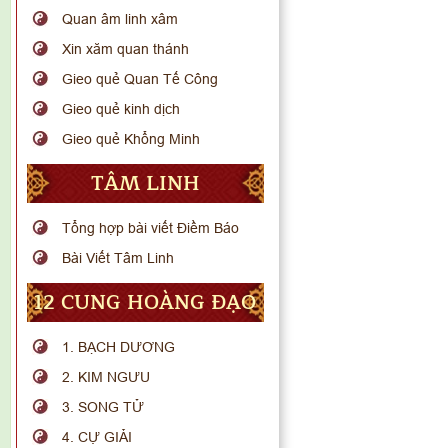
Quan âm linh xâm
Xin xăm quan thánh
Gieo quẻ Quan Tế Công
Gieo quẻ kinh dịch
Gieo quẻ Khổng Minh
TÂM LINH
Tổng hợp bài viết Điềm Báo
Bài Viết Tâm Linh
12 CUNG HOÀNG ĐẠO
1. BẠCH DƯƠNG
2. KIM NGƯU
3. SONG TỬ
4. CỰ GIẢI