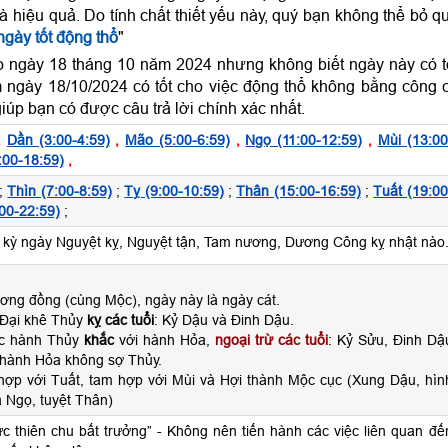
và hiệu quả. Do tính chất thiết yếu này, quý bạn không thể bỏ q
gày tốt động thổ
"
o ngày 18 tháng 10 năm 2024 nhưng không biết ngày này có t
 ngày 18/10/2024 có tốt cho việc động thổ không bằng công 
iúp bạn có được câu trả lời chính xác nhất.
,
Dần (3:00-4:59)
,
Mão (5:00-6:59)
,
Ngọ (11:00-12:59)
,
Mùi (13:00
:00-18:59)
,
;
Thìn (7:00-8:59)
;
Tỵ (9:00-10:59)
;
Thân (15:00-16:59)
;
Tuất (19:00
00-22:59)
;
ỳ ngày Nguyệt kỵ, Nguyệt tận, Tam nương, Dương Công kỵ nhật nào
ơng đồng (cùng Mộc), ngày này là ngày cát.
 Đại khê Thủy
kỵ các tuổi
: Kỷ Dậu và Đinh Dậu.
ộc hành Thủy
khắc
với hành Hỏa,
ngoại trừ các tuổi
: Kỷ Sửu, Đinh Dậ
 hành Hỏa không sợ Thủy.
hợp với Tuất, tam hợp với Mùi và Hợi thành Mộc cục (Xung Dậu, hìn
á Ngọ, tuyệt Thân)
hực thiên chu bất trưởng” - Không nên tiến hành các việc liên quan đế