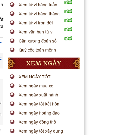
ua
Xem tử vi hàng tuần
Xem tử vi hàng tháng
ốt
Xem tử vi trọn đời
cụ
Xem vận hạn tử vi
Cân xương đoán số
-
Quỷ cốc toán mệnh
-
XEM NGÀY
.
XEM NGÀY TỐT
Xem ngày mua xe
Xem ngày xuất hành
u
Xem ngày tốt kết hôn
Xem ngày hoàng đạo
h
Xem ngày động thổ
n
Xem ngày tốt xây dựng