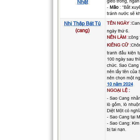
gieo trồng, ngàn
Nhật
-
Mão
: “Bất xuy
tránh nước sẽ k
Nhị Thập Bát Tú
TÊN NGÀY :
Can
(cang)
ngày thứ 6.
NÊN LÀM :
công 
KIÊNG CỮ :
Chôn
tranh đấu kiện 
100 ngày sau thì
chức. Sao Cang 
nên lấy tên của 
nên chọn một ng
10 năm 2024
NGOẠI LỆ :
- Sao Cang nhằ
lò gốm, lò nhuộ
Diệt Một có nghĩ
- Sao Cang tại Mù
- Sao Cang: Kim 
bị tai nạn.