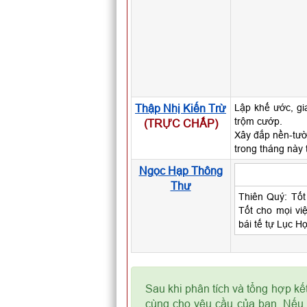
Thập Nhị Kiến Trừ
Lập khế ước, gia
trộm cướp.
(TRỰC CHẤP)
Xây đắp nền-tườ
trong tháng này 
Ngọc Hạp Thông
Thư
Thiên Quý: Tốt
Tốt cho mọi việ
bái tế tự Lục H
Sau khi phân tích và tổng hợp kế
cùng cho yêu cầu của bạn. Nếu k