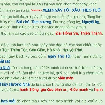
m nhà, còn kết quả là Xấu thì bạn nên chọn một ngày khác.
ến hành vạn sự tại
>>>>>
XEM NGÀY TỐT XẤU THEO TUỔI
úp bạn biết được ngày tốt hợp với tuổi của gia chủ, đồng thời
ch kỵ như
Sát chủ
,
Tam nương
, Dương công kỵ,
Nguyệt kỵ
,...
ao cát tinh giúp phù trợ cho việc động thổ may mắn.
thổ làm có các sao chiếu ngày:
Đại Hồng Sa, Thiên Thành,
ỷ
động thổ làm nhà vào ngày hắc đạo có các sao chiếu ngày:
 Tặc, Thiên Tặc, Câu Giảo, Hà Khôi, Nguyệt Phá
.
các ngày bách kỵ bao gồm:
ngày Thọ Tử
, ngày Tam nương,
ất sát
...
m Nhà
để xem trong năm 2024 mình có được tuổi làm nhà hay
n với có thể làm nhà, ngược lại, quý bạn phải lựa chọn năm
 có như vậy việc làm nhà với được
viên mãn
.
 Thủy Hướng Nhà
để lựa chọn hướng nhà đại cát, đại lợi đối
ọi việc được
hanh thông
,
gia đạo bình an
,
khỏe mạnh
và
hạnh
hợp tuổi
để chọn màu sơn nhà hợp mệnh với gia chủ giúp