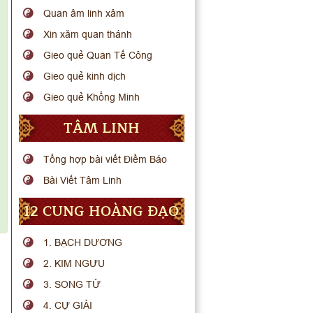
Quan âm linh xâm
Xin xăm quan thánh
Gieo quẻ Quan Tế Công
Gieo quẻ kinh dịch
Gieo quẻ Khổng Minh
TÂM LINH
Tổng hợp bài viết Điềm Báo
Bài Viết Tâm Linh
12 CUNG HOÀNG ĐẠO
1. BẠCH DƯƠNG
2. KIM NGƯU
3. SONG TỬ
4. CỰ GIẢI