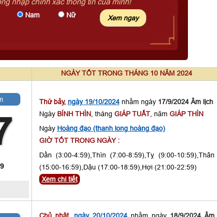
òng nhập chính xác thông tin của mình!
Nam
Nữ
NGÀY TỐT TRONG THÁNG 10 NĂM 2024
m
Thứ bảy,
ngày 19/10/2024
nhằm ngày
17/9/2024 Âm lịch
Ngày
BÍNH THÌN
, tháng
GIÁP TUẤT
, năm
GIÁP THÌN
7
Ngày
Hoàng đạo (thanh long hoàng đạo)
GIỜ TỐT TRONG NGÀY :
Dần (3:00-4:59),Thìn (7:00-8:59),Tỵ (9:00-10:59),Thân
 9
(15:00-16:59),Dậu (17:00-18:59),Hợi (21:00-22:59)
Xem chi tiết
Chủ nhật,
ngày 20/10/2024
nhằm ngày
18/9/2024 Âm