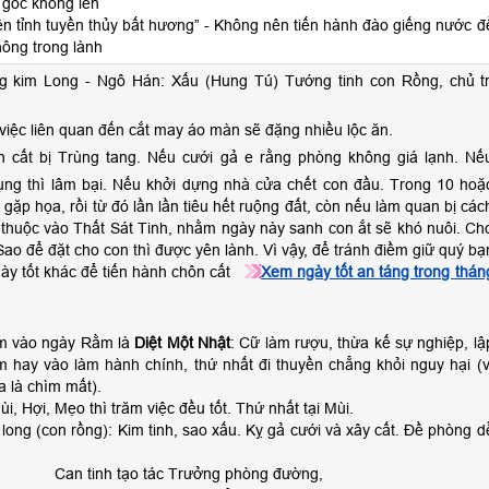
 gốc không lên
ên tỉnh tuyền thủy bất hương” - Không nên tiến hành đào giếng nước đ
hông trong lành
g kim Long - Ngô Hán: Xấu (Hung Tú) Tướng tinh con Rồng, chủ tr
việc liên quan đến cắt may áo màn sẽ đặng nhiều lộc ăn.
 cất bị Trùng tang. Nếu cưới gả e rằng phòng không giá lạnh. Nế
tụng thì lâm bại. Nếu khởi dựng nhà cửa chết con đầu. Trong 10 hoặ
 gặp họa, rồi từ đó lần lần tiêu hết ruộng đất, còn nếu làm quan bị các
thuộc vào Thất Sát Tinh, nhằm ngày này sanh con ắt sẽ khó nuôi. Ch
Sao để đặt cho con thì được yên lành. Vì vậy, để tránh điềm giữ quý bạ
ày tốt khác để tiến hành chôn cất
Xem ngày tốt an táng trong thán
m vào ngày Rằm là
Diệt Một Nhật
: Cữ làm rượu, thừa kế sự nghiệp, lậ
m hay vào làm hành chính, thứ nhất đi thuyền chẳng khỏi nguy hại (v
a là chìm mất).
i, Hợi, Mẹo thì trăm việc đều tốt. Thứ nhất tại Mùi.
long (con rồng): Kim tinh, sao xấu. Kỵ gả cưới và xây cất. Đề phòng d
Can tinh tạo tác Trưởng phòng đường,