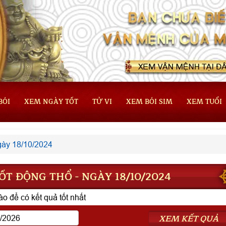
BÓI
XEM NGÀY TỐT
TỬ VI
XEM BÓI SIM
XEM TUỔI
ày 18/10/2024
T ĐỘNG THỔ - NGÀY 18/10/2024
o để có kết quả tốt nhất
XEM KẾT QUẢ