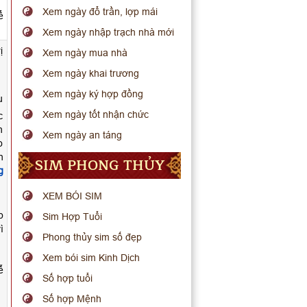
Xem ngày đổ trần, lợp mái
ể
Xem ngày nhập trạch nhà mới
ị
Xem ngày mua nhà
Xem ngày khai trương
Xem ngày ký hợp đồng
u
Xem ngày tốt nhận chức
c
h
Xem ngày an táng
o
n
SIM PHONG THỦY
g
XEM BÓI SIM
p
Sim Hợp Tuổi
ì
Phong thủy sim số đẹp
Xem bói sim Kinh Dịch
ễ
Số hợp tuổi
Số hợp Mệnh