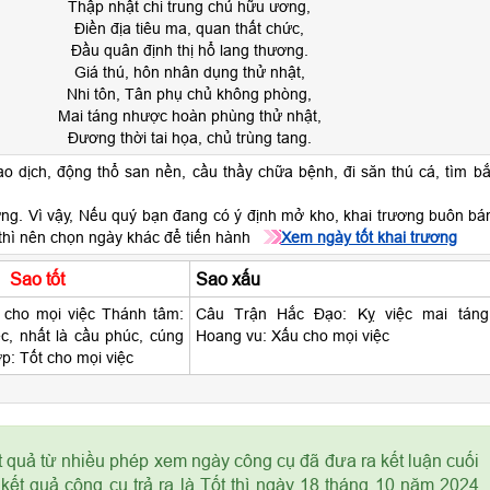
Thập nhật chi trung chủ hữu ương,
Điền địa tiêu ma, quan thất chức,
Đầu quân định thị hổ lang thương.
Giá thú, hôn nhân dụng thử nhật,
Nhi tôn, Tân phụ chủ không phòng,
Mai táng nhược hoàn phùng thử nhật,
Đương thời tai họa, chủ trùng tang.
o dịch, động thổ san nền, cầu thầy chữa bệnh, đi săn thú cá, tìm bắ
ng. Vì vậy, Nếu quý bạn đang có ý định mở kho, khai trương buôn bá
thì nên chọn ngày khác để tiến hành
Xem ngày tốt khai trương
Sao tốt
Sao xấu
 cho mọi việc Thánh tâm:
Câu Trận Hắc Đạo: Kỵ việc mai táng
c, nhất là cầu phúc, cúng
Hoang vu: Xấu cho mọi việc
ợp: Tốt cho mọi việc
t quả từ nhiều phép xem ngày công cụ đã đưa ra kết luận cuối
ết quả công cụ trả ra là Tốt thì ngày 18 tháng 10 năm 2024