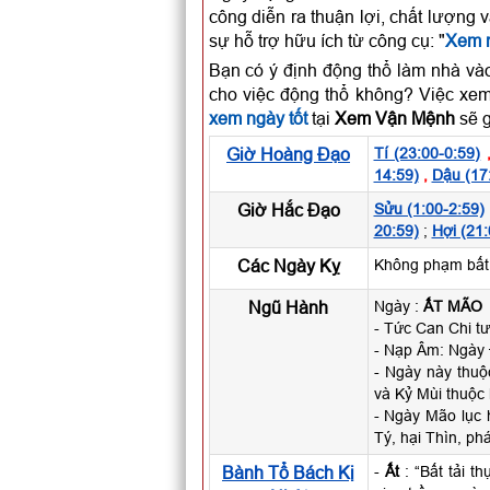
công diễn ra thuận lợi, chất lượng 
sự hỗ trợ hữu ích từ công cụ: "
Xem n
Bạn có ý định động thổ làm nhà và
cho việc động thổ không? Việc xem
xem ngày tốt
tại
Xem Vận Mệnh
sẽ g
Giờ Hoàng Đạo
Tí (23:00-0:59)
14:59)
,
Dậu (17
Giờ Hắc Đạo
Sửu (1:00-2:59)
20:59)
;
Hợi (21:
Các Ngày Kỵ
Không phạm bất k
Ngũ Hành
Ngày :
ẤT MÃO
- Tức Can Chi tư
- Nạp Âm: Ngày
- Ngày này thu
và Kỷ Mùi thuộc
- Ngày Mão lục 
Tý, hại Thìn, ph
Bành Tổ Bách Kị
-
Ất
: “Bất tải t