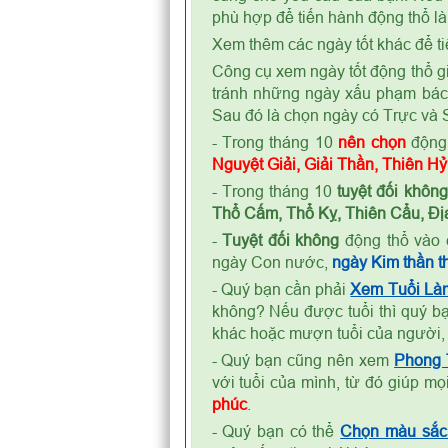
phù hợp để tiến hành động thổ là
Xem thêm các ngày tốt khác để ti
Công cụ xem ngày tốt động thổ gi
tránh những ngày xấu phạm bá
Sau đó là chọn ngày có Trực và S
- Trong tháng 10
nên chọn
động 
Nguyệt Giải, Giải Thần, Thiên H
- Trong tháng 10
tuyệt đối không
Thổ Cấm, Thổ Kỵ, Thiên Cẩu, Địa
-
Tuyệt đối không
động thổ vào 
ngày Con nước,
ngày Kim thần th
- Quý bạn cần phải
Xem Tuổi Là
không? Nếu được tuổi thì quý bạ
khác hoặc mượn tuổi của người,
- Quý bạn cũng nên xem
Phong
với tuổi của mình, từ đó giúp m
phúc
.
- Quý bạn có thể
Chọn màu sắc 