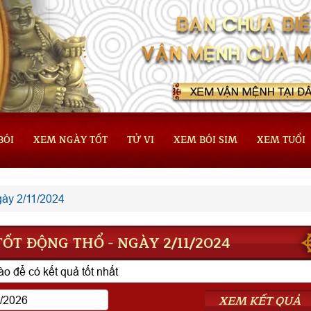
BÓI
XEM NGÀY TỐT
TỬ VI
XEM BÓI SIM
XEM TUỔI
ày 2/11/2024
ỐT ĐỘNG THỔ - NGÀY 2/11/2024
o để có kết quả tốt nhất
XEM KẾT QUẢ