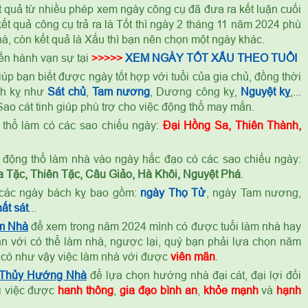
t quả từ nhiều phép xem ngày công cụ đã đưa ra kết luận cuối
t quả công cụ trả ra là Tốt thì ngày 2 tháng 11 năm 2024 phù
à, còn kết quả là Xấu thì bạn nên chọn một ngày khác.
ến hành vạn sự tại
>>>>>
XEM NGÀY TỐT XẤU THEO TUỔI
úp bạn biết được ngày tốt hợp với tuổi của gia chủ, đồng thời
ch kỵ như
Sát chủ
,
Tam nương
, Dương công kỵ,
Nguyệt kỵ
,...
ao cát tinh giúp phù trợ cho việc động thổ may mắn.
thổ làm có các sao chiếu ngày:
Đại Hồng Sa, Thiên Thành,
ỷ
động thổ làm nhà vào ngày hắc đạo có các sao chiếu ngày:
 Tặc, Thiên Tặc, Câu Giảo, Hà Khôi, Nguyệt Phá
.
các ngày bách kỵ bao gồm:
ngày Thọ Tử
, ngày Tam nương,
ất sát
...
m Nhà
để xem trong năm 2024 mình có được tuổi làm nhà hay
n với có thể làm nhà, ngược lại, quý bạn phải lựa chọn năm
 có như vậy việc làm nhà với được
viên mãn
.
 Thủy Hướng Nhà
để lựa chọn hướng nhà đại cát, đại lợi đối
ọi việc được
hanh thông
,
gia đạo bình an
,
khỏe mạnh
và
hạnh