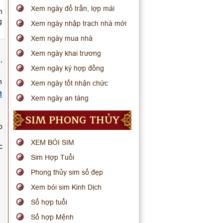
Xem ngày đổ trần, lợp mái
h
g
Xem ngày nhập trạch nhà mới
Xem ngày mua nhà
.
Xem ngày khai trương
,
Xem ngày ký hợp đồng
n
Xem ngày tốt nhận chức
1
Xem ngày an táng
SIM PHONG THỦY
o
XEM BÓI SIM
c
Sim Hợp Tuổi
Phong thủy sim số đẹp
Xem bói sim Kinh Dịch
Số hợp tuổi
Số hợp Mệnh