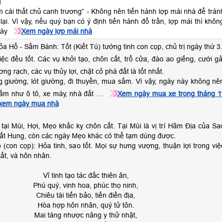
g
m cái thất chủ canh trương” - Không nên tiến hành lợp mái nhà để trán
lại. Vì vậy, nếu quý bạn có ý định tiến hành đổ trần, lợp mái thì khôn
này
Xem ngày lợp mái nhà
ỏa Hổ - Sầm Bành: Tốt (Kiết Tú) tướng tinh con cọp, chủ trị ngày thứ 3
iệc đều tốt. Các vụ khởi tạo, chôn cất, trổ cửa, đào ao giếng, cưới gả
ng rạch, các vụ thủy lợi, chặt cỏ phá đất là tốt nhất.
 giường, lót giường, đi thuyền, mua sắm. Vì vậy, ngày này không nê
sắm như ô tô, xe máy, nhà đất …
Xem ngày mua xe trong tháng 1
xem ngày mua nhà
tại Mùi, Hợi, Mẹo khắc kỵ chôn cất. Tại Mùi là vị trí Hãm Địa của Sa
rất Hung, còn các ngày Mẹo khác có thể tạm dùng được.
 (con cọp): Hỏa tinh, sao tốt. Mọi sự hưng vượng, thuận lợi trong việ
cất, và hôn nhân.
Vĩ tinh tạo tác đắc thiên ân,
Phú quý, vinh hoa, phúc thọ ninh,
Chiêu tài tiến bảo, tiến điền địa,
Hòa hợp hôn nhân, quý tử tôn.
Mai táng nhược năng y thử nhật,