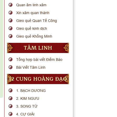
Quan âm linh xâm
Xin xăm quan thánh
Gieo quẻ Quan Tế Công
Gieo quẻ kinh dịch
Gieo quẻ Khổng Minh
TÂM LINH
Tổng hợp bài viết Điềm Báo
Bài Viết Tâm Linh
12 CUNG HOÀNG ĐẠO
1. BẠCH DƯƠNG
2. KIM NGƯU
3. SONG TỬ
4. CỰ GIẢI