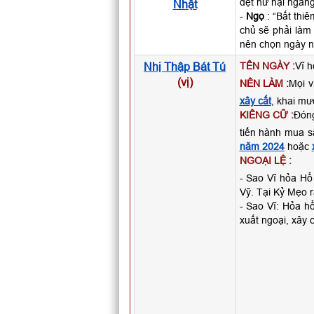
dệt hư hại ngan
Nhật
-
Ngọ
: “Bất thiê
chủ sẽ phải làm 
nên chọn ngày 
Nhị Thập Bát Tú
TÊN NGÀY :
Vĩ h
(vị)
NÊN LÀM :
Mọi v
xây cất
, khai mươ
KIÊNG CỮ :
Đóng
tiến hành mua 
năm 2024
hoặc
NGOẠI LỆ :
- Sao Vĩ hỏa Hổ 
Vỹ. Tại Kỷ Mẹo 
- Sao Vĩ: Hỏa hổ
xuất ngoại, xây 