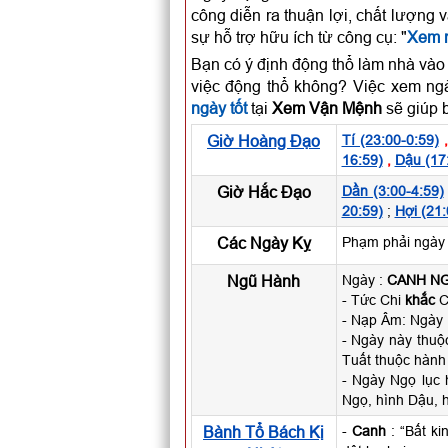
công diễn ra thuận lợi, chất lượng 
sự hỗ trợ hữu ích từ công cụ: "
Xem n
Bạn có ý định động thổ làm nhà vào
việc động thổ không? Việc xem ng
ngày tốt
tại
Xem Vận Mệnh
sẽ giúp b
Giờ Hoàng Đạo
Tí (23:00-0:59)
16:59)
,
Dậu (17
Giờ Hắc Đạo
Dần (3:00-4:59)
20:59)
;
Hợi (21:
Các Ngày Kỵ
Phạm phải ngày 
Ngũ Hành
Ngày :
CANH N
- Tức Chi
khắc
Ca
- Nạp Âm: Ngày
- Ngày này thuộ
Tuất thuộc hành
- Ngày Ngọ lục 
Ngọ, hình Dậu, h
Bành Tổ Bách Kị
-
Canh
: “Bất ki