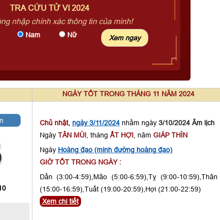
TRA CỨU TỬ VI 2024
òng nhập chính xác thông tin của mình!
Nam
Nữ
NGÀY TỐT TRONG THÁNG 11 NĂM 2024
m
Chủ nhật,
ngày 3/11/2024
nhằm ngày
3/10/2024 Âm lịch
Ngày
TÂN MÙI
, tháng
ẤT HỢI
, năm
GIÁP THÌN
3
Ngày
Hoàng đạo (minh đường hoàng đạo)
GIỜ TỐT TRONG NGÀY :
Dần (3:00-4:59),Mão (5:00-6:59),Tỵ (9:00-10:59),Thân
10
(15:00-16:59),Tuất (19:00-20:59),Hợi (21:00-22:59)
Xem chi tiết