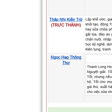
Thập Nhị Kiến Trừ
Lập khế ước, gia
khởi tạo, động T
(TRỰC THÀNH)
hay sửa chữa ph
gặt lúa, đào ao 
chăn nuôi, nhập 
học kỹ nghệ, làm
Kiện tụng, tranh
Ngọc Hạp Thông
Thư
Thanh Long Hoà
Nguyệt giải: Tố
Tốt, nhưng nếu 
hộ: Tốt cho mọi
giá thú, xuất h
cho việc sửa nh