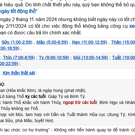
và hiệu quả. Do tính chất thiết yếu này, quý bạn không thể bỏ q
gày tốt động thổ
"
 ngày 2 tháng 11 năm 2024 nhưng không biết ngày này có tốt c
ày 2/11/2024 có tốt cho việc động thổ không bằng công cụ
x
ạn có được câu trả lời chính xác nhất.
,
Sửu (1:00-2:59)
,
Mão (5:00-6:59)
,
Ngọ (11:00-12:59)
,
Thân (15:00
:00-18:59)
,
;
Thìn (7:00-8:59)
;
Tỵ (9:00-10:59)
;
Mùi (13:00-14:59)
;
Tuất (19:00
00-22:59)
;
:
Kim thần thất sát
:
GỌ
n (Hỏa khắc Kim), là ngày hung (phạt nhật).
 Lộ bàng Thổ
kỵ các tuổi
: Giáp Tý và Bính Tý.
c hành Thổ khắc với hành Thủy,
ngoại trừ các tuổi
: Bính Ngọ và Nhâ
 Thủy không sợ Thổ.
hợp với Mùi, tam hợp với Dần và Tuất thành Hỏa cục (Xung Tý, hìn
ại Sửu, phá Mão, tuyệt Hợi)
nh lạc chức cơ hư trướng” - Không nên tiến hành quay tơ để tránh cũ