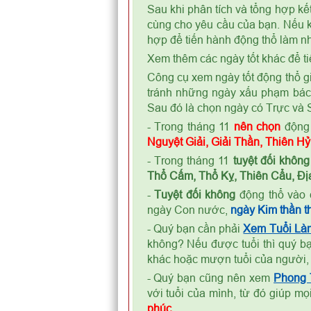
Sau khi phân tích và tổng hợp kế
cùng cho yêu cầu của bạn. Nếu kế
hợp để tiến hành động thổ làm nh
Xem thêm các ngày tốt khác để ti
Công cụ xem ngày tốt động thổ gi
tránh những ngày xấu phạm bá
Sau đó là chọn ngày có Trực và S
- Trong tháng 11
nên chọn
động 
Nguyệt Giải, Giải Thần, Thiên H
- Trong tháng 11
tuyệt đối không
Thổ Cấm, Thổ Kỵ, Thiên Cẩu, Địa
-
Tuyệt đối không
động thổ vào 
ngày Con nước,
ngày Kim thần th
- Quý bạn cần phải
Xem Tuổi Là
không? Nếu được tuổi thì quý bạ
khác hoặc mượn tuổi của người,
- Quý bạn cũng nên xem
Phong
với tuổi của mình, từ đó giúp m
phúc
.