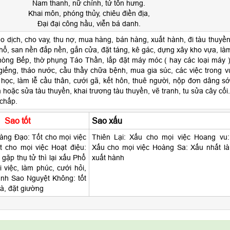
Nam thanh, nữ chính, tử tôn hưng.
Khai môn, phóng thủy, chiêu điền địa,
Đại đại công hầu, viễn bá danh.
o dịch, cho vay, thu nợ, mua hàng, bán hàng, xuất hành, đi tàu thuyền
hổ, san nền đắp nền, gắn cửa, đặt táng, kê gác, dựng xây kho vựa, là
òng Bếp, thờ phụng Táo Thần, lắp đặt máy móc ( hay các loại máy )
giếng, tháo nước, cầu thầy chữa bệnh, mua gia súc, các việc trong v
học, làm lễ cầu thân, cưới gã, kết hôn, thuê người, nộp đơn dâng sớ
 hoặc sửa tàu thuyền, khai trương tàu thuyền, vẽ tranh, tu sửa cây cối.
 chấp.
Sao tốt
Sao xấu
ng Đạo: Tốt cho mọi việc
Thiên Lại: Xấu cho mọi việc Hoang vu:
t cho mọi việc Hoạt điệu:
Xấu cho mọi việc Hoàng Sa: Xấu nhất là
gặp thụ tử thì lại xấu Phổ
xuất hành
 việc, làm phúc, cưới hỏi,
ành Sao Nguyệt Không: tốt
à, đặt giường