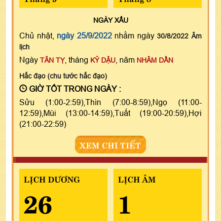
NGÀY
XẤU
Chủ nhật,
ngày 25/9/2022
nhằm ngày
30/8/2022 Âm
lịch
Ngày
, tháng
, năm
TÂN TỴ
KỶ DẬU
NHÂM DẦN
Hắc đạo (chu tước hắc đạo)
GIỜ TỐT TRONG NGÀY :
Sửu (1:00-2:59),Thìn (7:00-8:59),Ngọ (11:00-
12:59),Mùi (13:00-14:59),Tuất (19:00-20:59),Hợi
(21:00-22:59)
XEM CHI TIẾT
LỊCH DƯƠNG
LỊCH ÂM
26
1