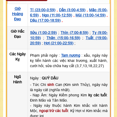
Giờ
Tí (23:00-0:59)
,
Dần (3:00-4:59)
,
Mão (5:00-
Hoàng
6:59)
,
Ngọ (11:00-12:59)
,
Mùi (13:00-14:59)
,
Đạo
Dậu (17:00-18:59)
,
Giờ Hắc
Sửu (1:00-2:59)
;
Thìn (7:00-8:59)
;
Tỵ (9:00-
Đạo
10:59)
;
Thân (15:00-16:59)
;
Tuất (19:00-
20:59)
;
Hợi (21:00-22:59)
;
Các Ngày
Phạm phải ngày :
Tam nương
: xấu, ngày này
Kỵ
kỵ tiến hành các việc khai trương, xuất hành,
cưới hỏi, sửa chữa hay cất (3,7,13,18,22,27)
Ngũ
Ngày :
QUÝ DẬU
Hành
- Tức Chi
sinh
Can (Kim sinh Thủy), ngày này
là ngày cát (nghĩa nhật).
- Nạp Âm: Ngày Kiếm phong Kim
kỵ các tuổi
:
Đinh Mão và Tân Mão.
- Ngày này thuộc hành Kim khắc với hành
Mộc,
ngoại trừ các tuổi
: Kỷ Hợi vì Kim khắc mà
được lợi.