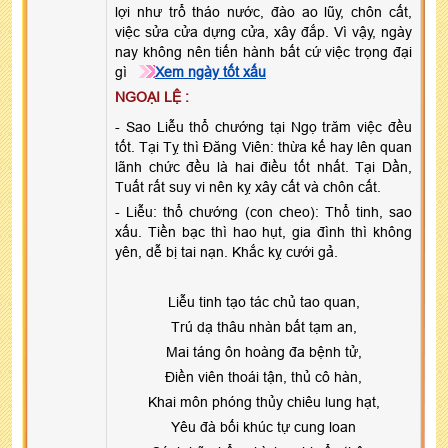
lợi như trổ tháo nước, đào ao lũy, chôn cất,
việc sửa cửa dựng cửa, xây đắp. Vì vậy, ngày
nay không nên tiến hành bất cứ việc trọng đại
gì
Xem ngày tốt xấu
NGOẠI LỆ :
- Sao Liễu thổ chướng tại Ngọ trăm việc đều
tốt. Tại Tỵ thì Đăng Viên: thừa kế hay lên quan
lãnh chức đều là hai điều tốt nhất. Tại Dần,
Tuất rất suy vi nên kỵ xây cất và chôn cất.
- Liễu: thổ chướng (con cheo): Thổ tinh, sao
xấu. Tiền bạc thì hao hụt, gia đình thì không
yên, dễ bị tai nạn. Khắc kỵ cưới gả.
Liễu tinh tạo tác chủ tao quan,
Trú dạ thâu nhàn bất tạm an,
Mai táng ôn hoàng đa bệnh tử,
Điền viên thoái tận, thủ cô hàn,
Khai môn phóng thủy chiêu lung hạt,
Yêu đà bối khúc tự cung loan