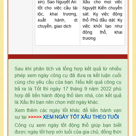
xin). Sao Nguyệt Ân:
Xấu cho mọi việc
tốt cho việc cầu tài
Nguyệt Kiến chuyển
lộc, khai trương,
sát: Kỵ việc động
xuất hành, di
thổ Phủ đầu dát: Kỵ
chuyển, giao dịch
việc khởi tạo như
động thổ, khai
trương
Sau khi phân tích và tổng hợp kết quả từ nhiều
phép xem ngày công cụ đã đưa ra kết luận cuối
cùng cho yêu cầu của bạn. Nếu kết quả công cụ
trả ra là Tốt thì ngày 17 tháng 9 năm 2022 phù
hợp để tiến hành động thổ làm nhà, còn kết quả
là Xấu thì bạn nên chọn một ngày khác.
Xem thêm các ngày tốt khác để tiến hành vạn
sự tại
>>>>>
XEM NGÀY TỐT XẤU THEO TUỔI
Công cụ xem ngày tốt động thổ giúp bạn biết
được ngày tốt hợp với tuổi của gia chủ, đồng thời