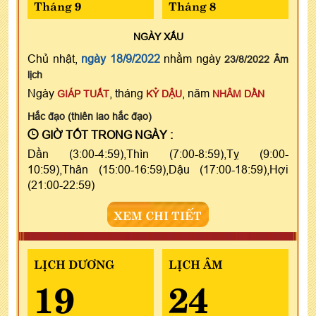
Tháng 9
Tháng 8
NGÀY
XẤU
Chủ nhật,
ngày 18/9/2022
nhằm ngày
23/8/2022 Âm
lịch
Ngày
, tháng
, năm
GIÁP TUẤT
KỶ DẬU
NHÂM DẦN
Hắc đạo (thiên lao hắc đạo)
GIỜ TỐT TRONG NGÀY :
Dần (3:00-4:59),Thìn (7:00-8:59),Tỵ (9:00-
10:59),Thân (15:00-16:59),Dậu (17:00-18:59),Hợi
(21:00-22:59)
XEM CHI TIẾT
LỊCH DƯƠNG
LỊCH ÂM
19
24