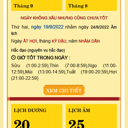
Tháng 9
Tháng 8
NGÀY KHÔNG XẤU NHƯNG CŨNG CHƯA TỐT
Thứ hai,
ngày 19/9/2022
nhằm ngày
24/8/2022 Âm
lịch
Ngày
, tháng
, năm
ẤT HỢI
KỶ DẬU
NHÂM DẦN
Hắc đạo (nguyên vu hắc đạo)
GIỜ TỐT TRONG NGÀY :
Sửu (1:00-2:59),Thìn (7:00-8:59),Ngọ (11:00-
12:59),Mùi (13:00-14:59),Tuất (19:00-20:59),Hợi
(21:00-22:59)
XEM CHI TIẾT
LỊCH DƯƠNG
LỊCH ÂM
20
25