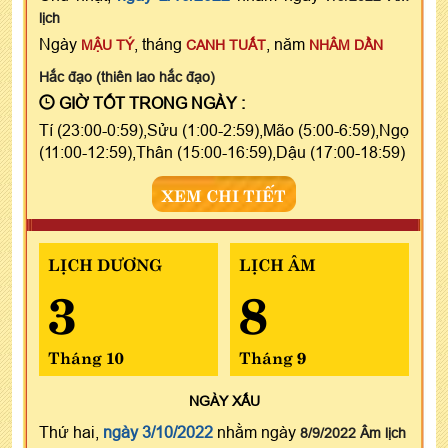
lịch
Ngày
, tháng
, năm
MẬU TÝ
CANH TUẤT
NHÂM DẦN
Hắc đạo (thiên lao hắc đạo)
GIỜ TỐT TRONG NGÀY :
Tí (23:00-0:59),Sửu (1:00-2:59),Mão (5:00-6:59),Ngọ
(11:00-12:59),Thân (15:00-16:59),Dậu (17:00-18:59)
XEM CHI TIẾT
LỊCH DƯƠNG
LỊCH ÂM
3
8
Tháng 10
Tháng 9
NGÀY
XẤU
Thứ hai,
ngày 3/10/2022
nhằm ngày
8/9/2022 Âm lịch