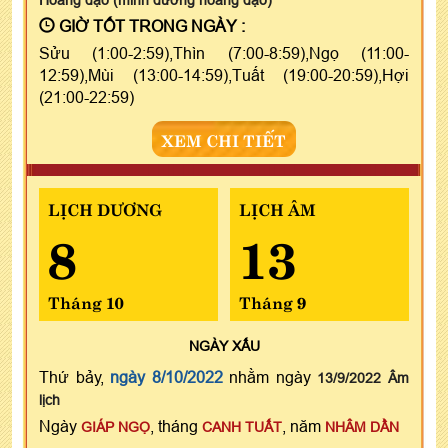
GIỜ TỐT TRONG NGÀY :
Sửu (1:00-2:59),Thìn (7:00-8:59),Ngọ (11:00-
12:59),Mùi (13:00-14:59),Tuất (19:00-20:59),Hợi
(21:00-22:59)
XEM CHI TIẾT
LỊCH DƯƠNG
LỊCH ÂM
8
13
Tháng 10
Tháng 9
NGÀY
XẤU
Thứ bảy,
ngày 8/10/2022
nhằm ngày
13/9/2022 Âm
lịch
Ngày
, tháng
, năm
GIÁP NGỌ
CANH TUẤT
NHÂM DẦN