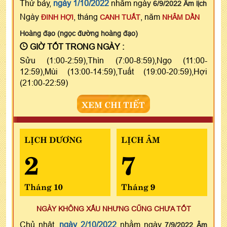
Thứ bảy,
ngày 1/10/2022
nhằm ngày
6/9/2022 Âm lịch
Ngày
, tháng
, năm
ĐINH HỢI
CANH TUẤT
NHÂM DẦN
Hoàng đạo (ngọc đường hoàng đạo)
GIỜ TỐT TRONG NGÀY :
Sửu (1:00-2:59),Thìn (7:00-8:59),Ngọ (11:00-
12:59),Mùi (13:00-14:59),Tuất (19:00-20:59),Hợi
(21:00-22:59)
XEM CHI TIẾT
LỊCH DƯƠNG
LỊCH ÂM
2
7
Tháng 10
Tháng 9
NGÀY KHÔNG XẤU NHƯNG CŨNG CHƯA TỐT
Chủ nhật,
ngày 2/10/2022
nhằm ngày
7/9/2022 Âm