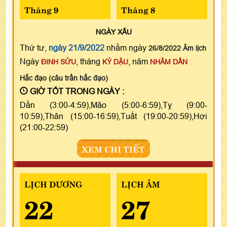
Tháng 9
Tháng 8
NGÀY
XẤU
Thứ tư,
ngày 21/9/2022
nhằm ngày
26/8/2022 Âm lịch
Ngày
, tháng
, năm
ĐINH SỬU
KỶ DẬU
NHÂM DẦN
Hắc đạo (câu trần hắc đạo)
GIỜ TỐT TRONG NGÀY :
Dần (3:00-4:59),Mão (5:00-6:59),Tỵ (9:00-
10:59),Thân (15:00-16:59),Tuất (19:00-20:59),Hợi
(21:00-22:59)
XEM CHI TIẾT
LỊCH DƯƠNG
LỊCH ÂM
22
27