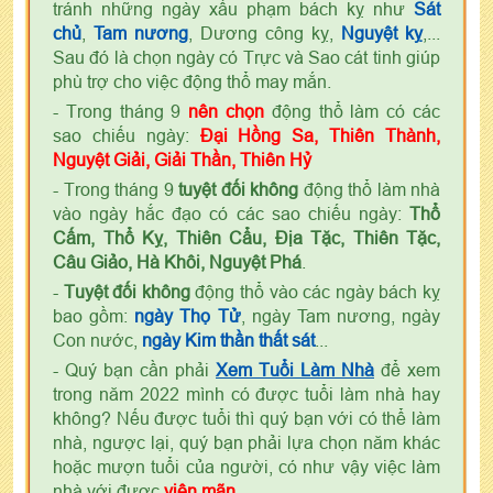
tránh những ngày xấu phạm bách kỵ như
Sát
chủ
,
Tam nương
, Dương công kỵ,
Nguyệt kỵ
,...
Sau đó là chọn ngày có Trực và Sao cát tinh giúp
phù trợ cho việc động thổ may mắn.
- Trong tháng 9
nên chọn
động thổ làm có các
sao chiếu ngày:
Đại Hồng Sa, Thiên Thành,
Nguyệt Giải, Giải Thần, Thiên Hỷ
- Trong tháng 9
tuyệt đối không
động thổ làm nhà
vào ngày hắc đạo có các sao chiếu ngày:
Thổ
Cấm, Thổ Kỵ, Thiên Cẩu, Địa Tặc, Thiên Tặc,
Câu Giảo, Hà Khôi, Nguyệt Phá
.
-
Tuyệt đối không
động thổ vào các ngày bách kỵ
bao gồm:
ngày Thọ Tử
, ngày Tam nương, ngày
Con nước,
ngày Kim thần thất sát
...
- Quý bạn cần phải
Xem Tuổi Làm Nhà
để xem
trong năm 2022 mình có được tuổi làm nhà hay
không? Nếu được tuổi thì quý bạn với có thể làm
nhà, ngược lại, quý bạn phải lựa chọn năm khác
hoặc mượn tuổi của người, có như vậy việc làm
nhà với được
viên mãn
.