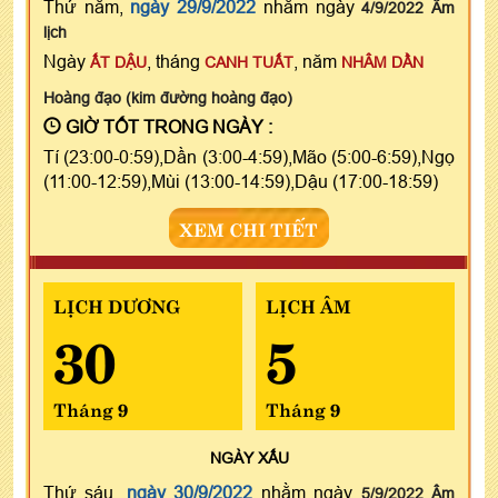
Thứ năm,
ngày 29/9/2022
nhằm ngày
4/9/2022 Âm
lịch
Ngày
, tháng
, năm
ẤT DẬU
CANH TUẤT
NHÂM DẦN
Hoàng đạo (kim đường hoàng đạo)
GIỜ TỐT TRONG NGÀY :
Tí (23:00-0:59),Dần (3:00-4:59),Mão (5:00-6:59),Ngọ
(11:00-12:59),Mùi (13:00-14:59),Dậu (17:00-18:59)
XEM CHI TIẾT
LỊCH DƯƠNG
LỊCH ÂM
30
5
Tháng 9
Tháng 9
NGÀY
XẤU
Thứ sáu,
ngày 30/9/2022
nhằm ngày
5/9/2022 Âm