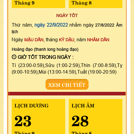
Tháng 9
Tháng 8
NGÀY TỐT
Thứ năm,
ngày 22/9/2022
nhằm ngày
27/8/2022 Âm
lịch
Ngày
, tháng
, năm
MẬU DẦN
KỶ DẬU
NHÂM DẦN
Hoàng đạo (thanh long hoàng đạo)
GIỜ TỐT TRONG NGÀY :
Tí (23:00-0:59),Sửu (1:00-2:59),Thìn (7:00-8:59),Tỵ
(9:00-10:59),Mùi (13:00-14:59),Tuất (19:00-20:59)
XEM CHI TIẾT
LỊCH DƯƠNG
LỊCH ÂM
23
28
Tháng 9
Tháng 8