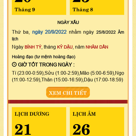
Tháng 9
Tháng 8
NGÀY
XẤU
Thứ ba,
ngày 20/9/2022
nhằm ngày
25/8/2022 Âm
lịch
Ngày
, tháng
, năm
BÍNH TÝ
KỶ DẬU
NHÂM DẦN
Hoàng đạo (tư mệnh hoàng đạo)
GIỜ TỐT TRONG NGÀY :
Tí (23:00-0:59),Sửu (1:00-2:59),Mão (5:00-6:59),Ngọ
(11:00-12:59),Thân (15:00-16:59),Dậu (17:00-18:59)
XEM CHI TIẾT
LỊCH DƯƠNG
LỊCH ÂM
21
26