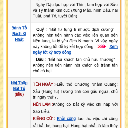
- Ngày Dậu lục hợp với Thìn, tam hợp với Sửu
và Tỵ thành Kim cục (Xung Mão, hình Dậu, hại
Tuất, phá Tý, tuyệt Dần)
Bành Tổ
-
Quý
: “Bất từ tụng lí nhược địch cường” -
Bách Kị
Không nên tiến hành các việc liên quan đến
Nhật
kiện tụng, ta lý yếu địch lý mạnh. Vì vậy, ngày
này không tốt để ký kết hợp đồng
>>>
Xem
ngày tốt ký hợp đồng
-
Dậu
: “Bất hội khách tân chủ hữu thương” -
Không nên tiến hành hội khách để tránh tân
chủ có hại
Nhị Thập
TÊN NGÀY :
-Liễu thổ Chương Nhậm Quang:
Bát Tú
Xấu (Hung tú) Tướng tinh con gấu ngựa, chủ
(liễu)
trị ngày thứ 7.
NÊN LÀM :
Không có bất kỳ việc chi hạp với
Sao Liễu.
KIÊNG CỮ :
Khởi công
tạo tác việc chi cũng
rất bất lợi, hung hại. Hung hại nhất là làm thủy