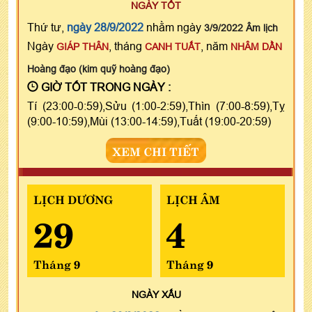
NGÀY TỐT
Thứ tư,
ngày 28/9/2022
nhằm ngày
3/9/2022 Âm lịch
Ngày
, tháng
, năm
GIÁP THÂN
CANH TUẤT
NHÂM DẦN
Hoàng đạo (kim quỹ hoàng đạo)
GIỜ TỐT TRONG NGÀY :
Tí (23:00-0:59),Sửu (1:00-2:59),Thìn (7:00-8:59),Tỵ
(9:00-10:59),Mùi (13:00-14:59),Tuất (19:00-20:59)
XEM CHI TIẾT
LỊCH DƯƠNG
LỊCH ÂM
29
4
Tháng 9
Tháng 9
NGÀY
XẤU