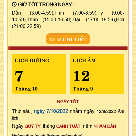
GIỜ TỐT TRONG NGÀY :
Dần (3:00-4:59),Thìn (7:00-8:59),Tỵ (9:00-
10:59),Thân (15:00-16:59),Dậu (17:00-18:59),Hợi
(21:00-22:59)
XEM CHI TIẾT
LỊCH DƯƠNG
LỊCH ÂM
7
12
Tháng 10
Tháng 9
NGÀY TỐT
Thứ sáu,
ngày 7/10/2022
nhằm ngày
12/9/2022 Âm
lịch
Ngày
, tháng
, năm
QUÝ TỴ
CANH TUẤT
NHÂM DẦN
Hoàng đạo (minh đường hoàng đạo)