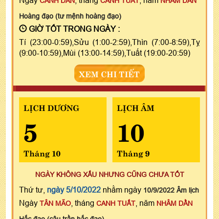
CANH DẦN
CANH TUẤT
NHÂM DẦN
Hoàng đạo (tư mệnh hoàng đạo)
GIỜ TỐT TRONG NGÀY :
Tí (23:00-0:59),Sửu (1:00-2:59),Thìn (7:00-8:59),Tỵ
(9:00-10:59),Mùi (13:00-14:59),Tuất (19:00-20:59)
XEM CHI TIẾT
LỊCH DƯƠNG
LỊCH ÂM
5
10
Tháng 10
Tháng 9
NGÀY KHÔNG XẤU NHƯNG CŨNG CHƯA TỐT
Thứ tư,
ngày 5/10/2022
nhằm ngày
10/9/2022 Âm lịch
Ngày
, tháng
, năm
TÂN MÃO
CANH TUẤT
NHÂM DẦN
Hắc đạo (câu trần hắc đạo)