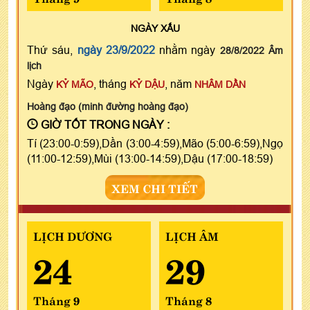
NGÀY
XẤU
Thứ sáu,
ngày 23/9/2022
nhằm ngày
28/8/2022 Âm
lịch
Ngày
, tháng
, năm
KỶ MÃO
KỶ DẬU
NHÂM DẦN
Hoàng đạo (minh đường hoàng đạo)
GIỜ TỐT TRONG NGÀY :
Tí (23:00-0:59),Dần (3:00-4:59),Mão (5:00-6:59),Ngọ
(11:00-12:59),Mùi (13:00-14:59),Dậu (17:00-18:59)
XEM CHI TIẾT
LỊCH DƯƠNG
LỊCH ÂM
24
29
Tháng 9
Tháng 8