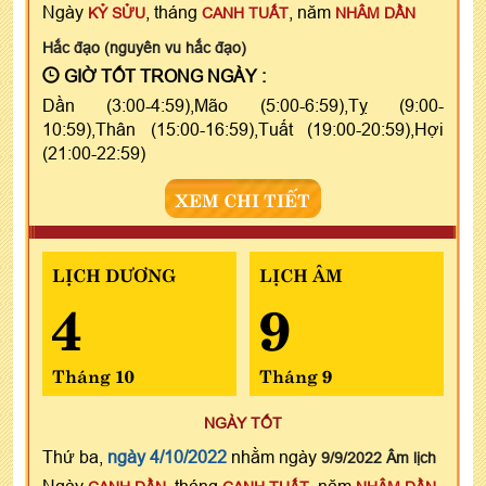
Ngày
, tháng
, năm
KỶ SỬU
CANH TUẤT
NHÂM DẦN
Hắc đạo (nguyên vu hắc đạo)
GIỜ TỐT TRONG NGÀY :
Dần (3:00-4:59),Mão (5:00-6:59),Tỵ (9:00-
10:59),Thân (15:00-16:59),Tuất (19:00-20:59),Hợi
(21:00-22:59)
XEM CHI TIẾT
LỊCH DƯƠNG
LỊCH ÂM
4
9
Tháng 10
Tháng 9
NGÀY TỐT
Thứ ba,
ngày 4/10/2022
nhằm ngày
9/9/2022 Âm lịch
Ngày
, tháng
, năm