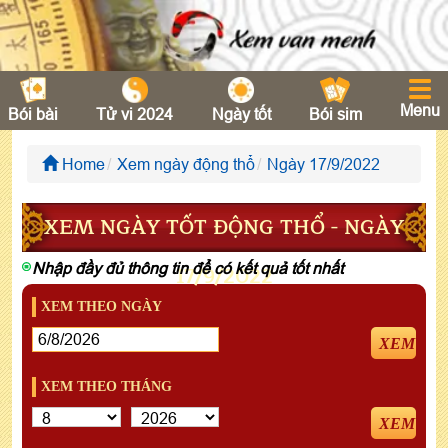
Menu
Bói bài
Tử vi 2024
Ngày tốt
Bói sim
Home
Xem ngày động thổ
Ngày 17/9/2022
XEM NGÀY TỐT ĐỘNG THỔ - NGÀY
Nhập đầy đủ thông tin để có kết quả tốt nhất
17/9/2022
XEM THEO NGÀY
XEM
XEM THEO THÁNG
XEM