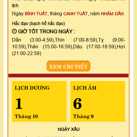
lịch
Ngày
, tháng
, năm
BÍNH TUẤT
CANH TUẤT
NHÂM DẦN
Hắc đạo (bạch hổ hắc đạo)
GIỜ TỐT TRONG NGÀY :
Dần (3:00-4:59),Thìn (7:00-8:59),Tỵ (9:00-
10:59),Thân (15:00-16:59),Dậu (17:00-18:59),Hợi
(21:00-22:59)
XEM CHI TIẾT
LỊCH DƯƠNG
LỊCH ÂM
1
6
Tháng 10
Tháng 9
NGÀY
XẤU