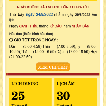
NGÀY KHÔNG XẤU NHƯNG CŨNG CHƯA TỐT
Thứ bảy,
ngày 24/9/2022
nhằm ngày
29/8/2022 Âm
lịch
Ngày
, tháng
, năm
CANH THÌN
KỶ DẬU
NHÂM DẦN
Hắc đạo (thiên hình hắc đạo)
GIỜ TỐT TRONG NGÀY :
Dần (3:00-4:59),Thìn (7:00-8:59),Tỵ (9:00-
10:59),Thân (15:00-16:59),Dậu (17:00-18:59),Hợi
(21:00-22:59)
XEM CHI TIẾT
LỊCH DƯƠNG
LỊCH ÂM
25
30
Tháng 9
Tháng 8