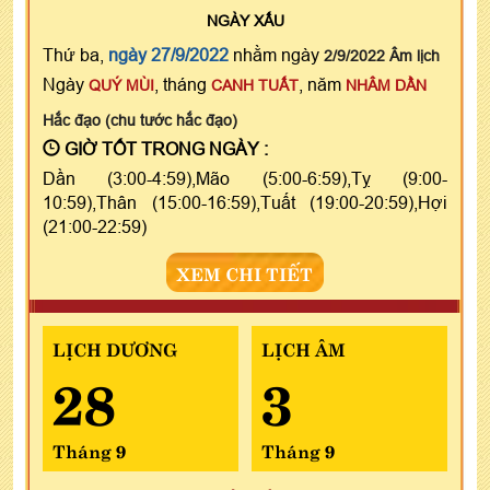
NGÀY
XẤU
Thứ ba,
ngày 27/9/2022
nhằm ngày
2/9/2022 Âm lịch
Ngày
, tháng
, năm
QUÝ MÙI
CANH TUẤT
NHÂM DẦN
Hắc đạo (chu tước hắc đạo)
GIỜ TỐT TRONG NGÀY :
Dần (3:00-4:59),Mão (5:00-6:59),Tỵ (9:00-
10:59),Thân (15:00-16:59),Tuất (19:00-20:59),Hợi
(21:00-22:59)
XEM CHI TIẾT
LỊCH DƯƠNG
LỊCH ÂM
28
3
Tháng 9
Tháng 9