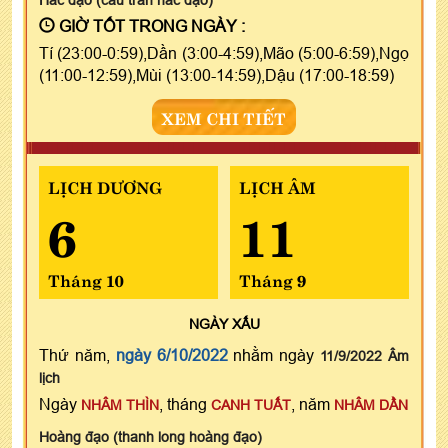
GIỜ TỐT TRONG NGÀY :
Tí (23:00-0:59),Dần (3:00-4:59),Mão (5:00-6:59),Ngọ
(11:00-12:59),Mùi (13:00-14:59),Dậu (17:00-18:59)
XEM CHI TIẾT
LỊCH DƯƠNG
LỊCH ÂM
6
11
Tháng 10
Tháng 9
NGÀY
XẤU
Thứ năm,
ngày 6/10/2022
nhằm ngày
11/9/2022 Âm
lịch
Ngày
, tháng
, năm
NHÂM THÌN
CANH TUẤT
NHÂM DẦN
Hoàng đạo (thanh long hoàng đạo)