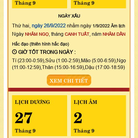
Tháng 9
Tháng 9
NGÀY
XẤU
Thứ hai,
ngày 26/9/2022
nhằm ngày
1/9/2022 Âm lịch
Ngày
, tháng
, năm
NHÂM NGỌ
CANH TUẤT
NHÂM DẦN
Hắc đạo (thiên hình hắc đạo)
GIỜ TỐT TRONG NGÀY :
Tí (23:00-0:59),Sửu (1:00-2:59),Mão (5:00-6:59),Ngọ
(11:00-12:59),Thân (15:00-16:59),Dậu (17:00-18:59)
XEM CHI TIẾT
LỊCH DƯƠNG
LỊCH ÂM
27
2
Tháng 9
Tháng 9