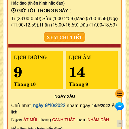
Hắc đạo (thiên hình hắc đạo)
GIỜ TỐT TRONG NGÀY :
Tí (23:00-0:59),Sửu (1:00-2:59),Mão (5:00-6:59),Ngọ
(11:00-12:59),Thân (15:00-16:59),Dậu (17:00-18:59)
XEM CHI TIẾT
LỊCH DƯƠNG
LỊCH ÂM
9
14
Tháng 10
Tháng 9
NGÀY
XẤU
Chủ nhật,
ngày 9/10/2022
nhằm ngày
14/9/2022 Âm
lịch
Ngày
, tháng
, năm
ẤT MÙI
CANH TUẤT
NHÂM DẦN
Hắc đạo (chu tước hắc đạo)