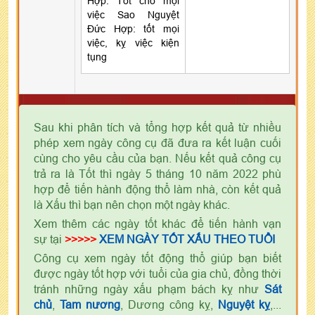
Hợp: Tốt cho mọi
việc Sao Nguyệt
Đức Hợp: tốt mọi
việc, kỵ việc kiện
tụng
Sau khi phân tích và tổng hợp kết quả từ nhiều
phép xem ngày công cụ đã đưa ra kết luận cuối
cùng cho yêu cầu của bạn. Nếu kết quả công cụ
trả ra là Tốt thì ngày 5 tháng 10 năm 2022 phù
hợp để tiến hành động thổ làm nhà, còn kết quả
là Xấu thì bạn nên chọn một ngày khác.
Xem thêm các ngày tốt khác để tiến hành vạn
sự tại
>>>>>
XEM NGÀY TỐT XẤU THEO TUỔI
Công cụ xem ngày tốt động thổ giúp bạn biết
được ngày tốt hợp với tuổi của gia chủ, đồng thời
tránh những ngày xấu phạm bách kỵ như
Sát
chủ
,
Tam nương
, Dương công kỵ,
Nguyệt kỵ
,...