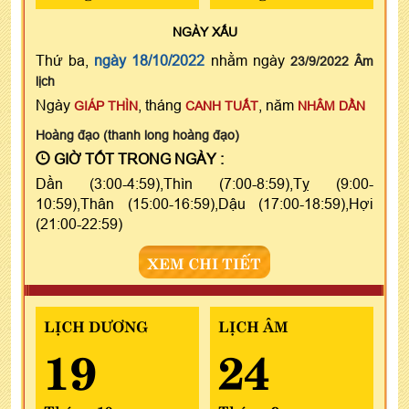
NGÀY
XẤU
Thứ ba,
ngày 18/10/2022
nhằm ngày
23/9/2022 Âm
lịch
Ngày
, tháng
, năm
GIÁP THÌN
CANH TUẤT
NHÂM DẦN
Hoàng đạo (thanh long hoàng đạo)
GIỜ TỐT TRONG NGÀY :
Dần (3:00-4:59),Thìn (7:00-8:59),Tỵ (9:00-
10:59),Thân (15:00-16:59),Dậu (17:00-18:59),Hợi
(21:00-22:59)
XEM CHI TIẾT
LỊCH DƯƠNG
LỊCH ÂM
19
24