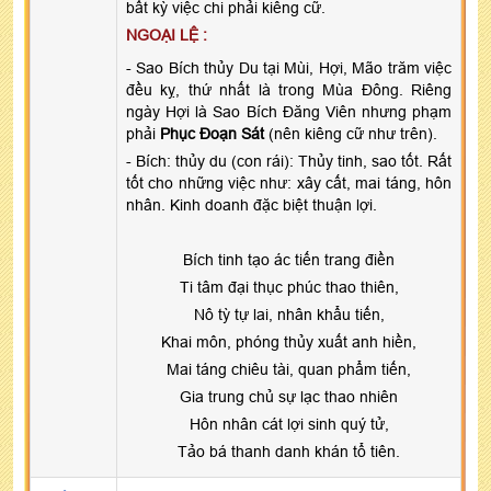
bất kỳ việc chi phải kiêng cữ.
NGOẠI LỆ :
- Sao Bích thủy Du tại Mùi, Hợi, Mão trăm việc
đều kỵ, thứ nhất là trong Mùa Đông. Riêng
ngày Hợi là Sao Bích Đăng Viên nhưng phạm
phải
Phục Đoạn Sát
(nên kiêng cữ như trên).
- Bích: thủy du (con rái): Thủy tinh, sao tốt. Rất
tốt cho những việc như: xây cất, mai táng, hôn
nhân. Kinh doanh đặc biệt thuận lợi.
Bích tinh tạo ác tiến trang điền
Ti tâm đại thục phúc thao thiên,
Nô tỳ tự lai, nhân khẩu tiến,
Khai môn, phóng thủy xuất anh hiền,
Mai táng chiêu tài, quan phẩm tiến,
Gia trung chủ sự lạc thao nhiên
Hôn nhân cát lợi sinh quý tử,
Tảo bá thanh danh khán tổ tiên.