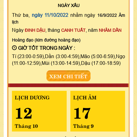
NGÀY
XẤU
Thứ ba,
ngày 11/10/2022
nhằm ngày
16/9/2022 Âm
lịch
Ngày
, tháng
, năm
ĐINH DẬU
CANH TUẤT
NHÂM DẦN
Hoàng đạo (kim đường hoàng đạo)
GIỜ TỐT TRONG NGÀY :
Tí (23:00-0:59),Dần (3:00-4:59),Mão (5:00-6:59),Ngọ
(11:00-12:59),Mùi (13:00-14:59),Dậu (17:00-18:59)
XEM CHI TIẾT
LỊCH DƯƠNG
LỊCH ÂM
12
17
Tháng 10
Tháng 9