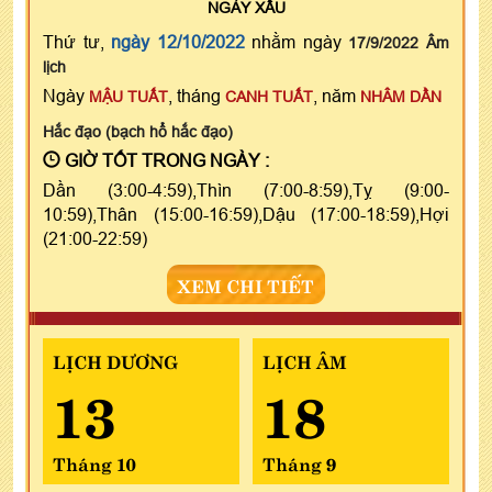
NGÀY
XẤU
Thứ tư,
ngày 12/10/2022
nhằm ngày
17/9/2022 Âm
lịch
Ngày
, tháng
, năm
MẬU TUẤT
CANH TUẤT
NHÂM DẦN
Hắc đạo (bạch hổ hắc đạo)
GIỜ TỐT TRONG NGÀY :
Dần (3:00-4:59),Thìn (7:00-8:59),Tỵ (9:00-
10:59),Thân (15:00-16:59),Dậu (17:00-18:59),Hợi
(21:00-22:59)
XEM CHI TIẾT
LỊCH DƯƠNG
LỊCH ÂM
13
18
Tháng 10
Tháng 9