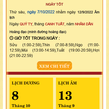
NGÀY TỐT
Thứ sáu,
ngày 7/10/2022
nhằm ngày
12/9/2022 Âm
lịch
Ngày
, tháng
, năm
QUÝ TỴ
CANH TUẤT
NHÂM DẦN
Hoàng đạo (minh đường hoàng đạo)
GIỜ TỐT TRONG NGÀY :
Sửu (1:00-2:59),Thìn (7:00-8:59),Ngọ (11:00-
12:59),Mùi (13:00-14:59),Tuất (19:00-20:59),Hợi
(21:00-22:59)
XEM CHI TIẾT
LỊCH DƯƠNG
LỊCH ÂM
8
13
Tháng 10
Tháng 9