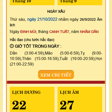
Tháng 10
Tháng 9
NGÀY
XẤU
Thứ sáu,
ngày 21/10/2022
nhằm ngày
26/9/2022 Âm
lịch
Ngày
, tháng
, năm
ĐINH MÙI
CANH TUẤT
NHÂM DẦN
Hắc đạo (chu tước hắc đạo)
GIỜ TỐT TRONG NGÀY :
Dần (3:00-4:59),Mão (5:00-6:59),Tỵ (9:00-
10:59),Thân (15:00-16:59),Tuất (19:00-20:59),Hợi
(21:00-22:59)
XEM CHI TIẾT
LỊCH DƯƠNG
LỊCH ÂM
22
27