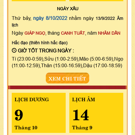
NGÀY
XẤU
Thứ bảy,
ngày 8/10/2022
nhằm ngày
13/9/2022 Âm
lịch
Ngày
, tháng
, năm
GIÁP NGỌ
CANH TUẤT
NHÂM DẦN
Hắc đạo (thiên hình hắc đạo)
GIỜ TỐT TRONG NGÀY :
Tí (23:00-0:59),Sửu (1:00-2:59),Mão (5:00-6:59),Ngọ
(11:00-12:59),Thân (15:00-16:59),Dậu (17:00-18:59)
XEM CHI TIẾT
LỊCH DƯƠNG
LỊCH ÂM
9
14
Tháng 10
Tháng 9