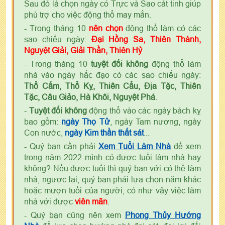
Sau đó là chọn ngày có Trực và Sao cát tinh giúp
phù trợ cho việc động thổ may mắn.
- Trong tháng 10
nên chọn
động thổ làm có các
sao chiếu ngày:
Đại Hồng Sa, Thiên Thành,
Nguyệt Giải, Giải Thần, Thiên Hỷ
- Trong tháng 10
tuyệt đối không
động thổ làm
nhà vào ngày hắc đạo có các sao chiếu ngày:
Thổ Cấm, Thổ Kỵ, Thiên Cẩu, Địa Tặc, Thiên
Tặc, Câu Giảo, Hà Khôi, Nguyệt Phá
.
-
Tuyệt đối không
động thổ vào các ngày bách kỵ
bao gồm:
ngày Thọ Tử
, ngày Tam nương, ngày
Con nước,
ngày Kim thần thất sát
...
- Quý bạn cần phải
Xem Tuổi Làm Nhà
để xem
trong năm 2022 mình có được tuổi làm nhà hay
không? Nếu được tuổi thì quý bạn với có thể làm
nhà, ngược lại, quý bạn phải lựa chọn năm khác
hoặc mượn tuổi của người, có như vậy việc làm
nhà với được
viên mãn
.
- Quý bạn cũng nên xem
Phong Thủy Hướng