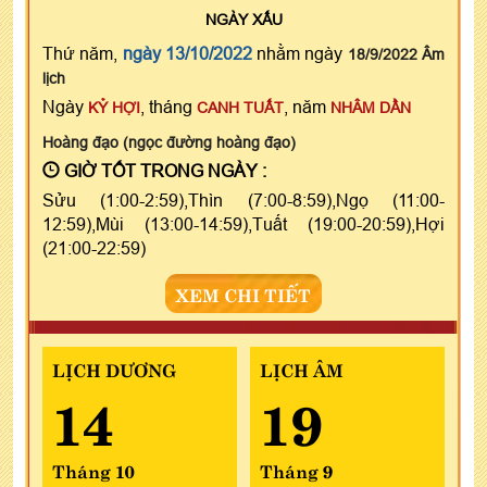
NGÀY
XẤU
Thứ năm,
ngày 13/10/2022
nhằm ngày
18/9/2022 Âm
lịch
Ngày
, tháng
, năm
KỶ HỢI
CANH TUẤT
NHÂM DẦN
Hoàng đạo (ngọc đường hoàng đạo)
GIỜ TỐT TRONG NGÀY :
Sửu (1:00-2:59),Thìn (7:00-8:59),Ngọ (11:00-
12:59),Mùi (13:00-14:59),Tuất (19:00-20:59),Hợi
(21:00-22:59)
XEM CHI TIẾT
LỊCH DƯƠNG
LỊCH ÂM
14
19
Tháng 10
Tháng 9