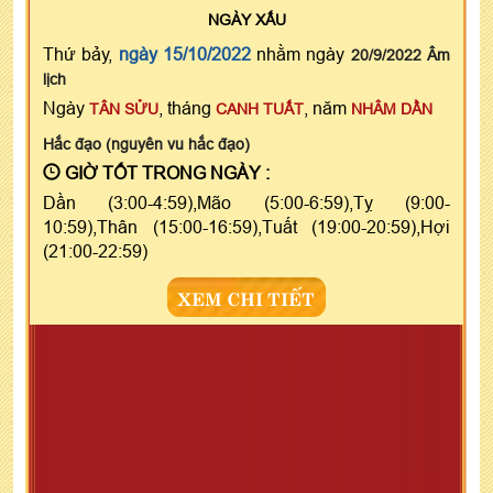
NGÀY
XẤU
Thứ bảy,
ngày 15/10/2022
nhằm ngày
20/9/2022 Âm
lịch
Ngày
, tháng
, năm
TÂN SỬU
CANH TUẤT
NHÂM DẦN
Hắc đạo (nguyên vu hắc đạo)
GIỜ TỐT TRONG NGÀY :
Dần (3:00-4:59),Mão (5:00-6:59),Tỵ (9:00-
10:59),Thân (15:00-16:59),Tuất (19:00-20:59),Hợi
(21:00-22:59)
XEM CHI TIẾT