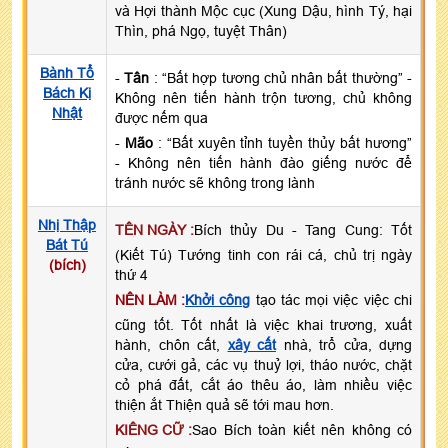
và Hợi thành Mộc cục (Xung Dậu, hình Tý, hại
Thìn, phá Ngọ, tuyệt Thân)
Bành Tổ
-
Tân
: “Bất hợp tương chủ nhân bất thường” -
Bách Kị
Không nên tiến hành trộn tương, chủ không
Nhật
được nếm qua
-
Mão
: “Bất xuyên tỉnh tuyền thủy bất hương”
- Không nên tiến hành đào giếng nước để
tránh nước sẽ không trong lành
Nhị Thập
TÊN NGÀY :
Bích thủy Du - Tang Cung: Tốt
Bát Tú
(Kiết Tú) Tướng tinh con rái cá, chủ trị ngày
(bích)
thứ 4
NÊN LÀM :
Khởi công
tạo tác mọi việc việc chi
cũng tốt. Tốt nhất là việc khai trương, xuất
hành, chôn cất,
xây cất
nhà, trổ cửa, dựng
cửa, cưới gả, các vụ thuỷ lợi, tháo nước, chặt
cỏ phá đất, cắt áo thêu áo, làm nhiều việc
thiện ắt Thiện quả sẽ tới mau hơn.
KIÊNG CỮ :
Sao Bích toàn kiết nên không có