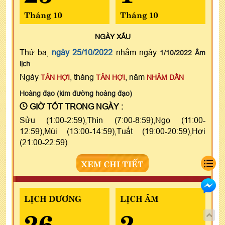
Tháng 10
Tháng 10
NGÀY
XẤU
Thứ ba,
ngày 25/10/2022
nhằm ngày
1/10/2022 Âm
lịch
Ngày
, tháng
, năm
TÂN HỢI
TÂN HỢI
NHÂM DẦN
Hoàng đạo (kim đường hoàng đạo)
GIỜ TỐT TRONG NGÀY :
Sửu (1:00-2:59),Thìn (7:00-8:59),Ngọ (11:00-
12:59),Mùi (13:00-14:59),Tuất (19:00-20:59),Hợi
(21:00-22:59)
XEM CHI TIẾT
LỊCH DƯƠNG
LỊCH ÂM
26
2