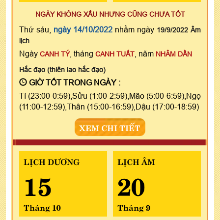
NGÀY KHÔNG XẤU NHƯNG CŨNG CHƯA TỐT
Thứ sáu,
ngày 14/10/2022
nhằm ngày
19/9/2022 Âm
lịch
Ngày
, tháng
, năm
CANH TÝ
CANH TUẤT
NHÂM DẦN
Hắc đạo (thiên lao hắc đạo)
GIỜ TỐT TRONG NGÀY :
Tí (23:00-0:59),Sửu (1:00-2:59),Mão (5:00-6:59),Ngọ
(11:00-12:59),Thân (15:00-16:59),Dậu (17:00-18:59)
XEM CHI TIẾT
LỊCH DƯƠNG
LỊCH ÂM
15
20
Tháng 10
Tháng 9