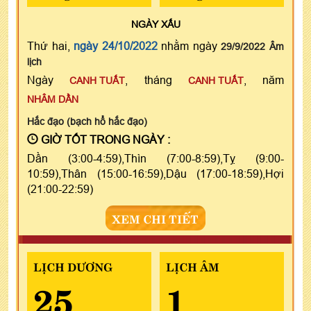
NGÀY
XẤU
Thứ hai,
ngày 24/10/2022
nhằm ngày
29/9/2022 Âm
lịch
Ngày
, tháng
, năm
CANH TUẤT
CANH TUẤT
NHÂM DẦN
Hắc đạo (bạch hổ hắc đạo)
GIỜ TỐT TRONG NGÀY :
Dần (3:00-4:59),Thìn (7:00-8:59),Tỵ (9:00-
10:59),Thân (15:00-16:59),Dậu (17:00-18:59),Hợi
(21:00-22:59)
XEM CHI TIẾT
LỊCH DƯƠNG
LỊCH ÂM
25
1