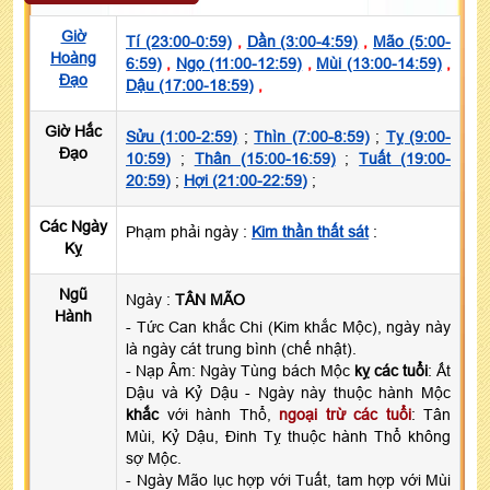
Giờ
Tí (23:00-0:59)
,
Dần (3:00-4:59)
,
Mão (5:00-
Hoàng
6:59)
,
Ngọ (11:00-12:59)
,
Mùi (13:00-14:59)
,
Đạo
Dậu (17:00-18:59)
,
Giờ Hắc
Sửu (1:00-2:59)
;
Thìn (7:00-8:59)
;
Tỵ (9:00-
Đạo
10:59)
;
Thân (15:00-16:59)
;
Tuất (19:00-
20:59)
;
Hợi (21:00-22:59)
;
Các Ngày
Phạm phải ngày :
Kim thần thất sát
:
Kỵ
Ngũ
Ngày :
TÂN MÃO
Hành
- Tức Can khắc Chi (Kim khắc Mộc), ngày này
là ngày cát trung bình (chế nhật).
- Nạp Âm: Ngày Tùng bách Mộc
kỵ các tuổi
: Ất
Dậu và Kỷ Dậu - Ngày này thuộc hành Mộc
khắc
với hành Thổ,
ngoại trừ các tuổi
: Tân
Mùi, Kỷ Dậu, Đinh Tỵ thuộc hành Thổ không
sợ Mộc.
- Ngày Mão lục hợp với Tuất, tam hợp với Mùi