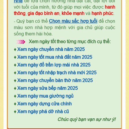
Nhà
để lựa chọn hướng nhà đại cát, đại lợi đối
với tuổi của mình, từ đó giúp mọi việc được
hanh
thông
,
gia đạo bình an
,
khỏe mạnh
và
hạnh phúc
.
- Quý bạn có thể
Chọn màu sắc hợp tuổi
để chọn
màu sơn nhà hợp mệnh với gia chủ giúp cuộc
sống them hài hòa.
Xem ngày tốt theo từng mục đích cụ thể:
♦
Xem ngày chuyển nhà năm 2025
♦
Xem ngày tốt mua nhà đất năm 2025
♦
Xem ngày đổ trần lợp mái nhà 2025
♦
Xem ngày tốt nhập trạch nhà mới 2025
♦
Xem ngày chuyển bàn thờ năm 2025
♦
Xem ngày sửa bếp năm 2025
♦
Xem ngày mua giường ngủ
♦
Xem ngày dựng cửa chính
♦
Xem ngày phá dỡ nhà cũ
Chúc quý bạn vạn sự như ý!