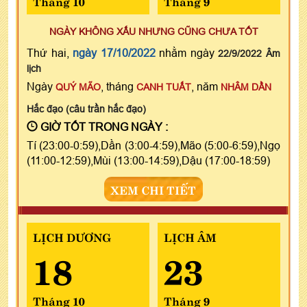
Tháng 10
Tháng 9
NGÀY KHÔNG XẤU NHƯNG CŨNG CHƯA TỐT
Thứ hai,
ngày 17/10/2022
nhằm ngày
22/9/2022 Âm
lịch
Ngày
, tháng
, năm
QUÝ MÃO
CANH TUẤT
NHÂM DẦN
Hắc đạo (câu trần hắc đạo)
GIỜ TỐT TRONG NGÀY :
Tí (23:00-0:59),Dần (3:00-4:59),Mão (5:00-6:59),Ngọ
(11:00-12:59),Mùi (13:00-14:59),Dậu (17:00-18:59)
XEM CHI TIẾT
LỊCH DƯƠNG
LỊCH ÂM
18
23
Tháng 10
Tháng 9