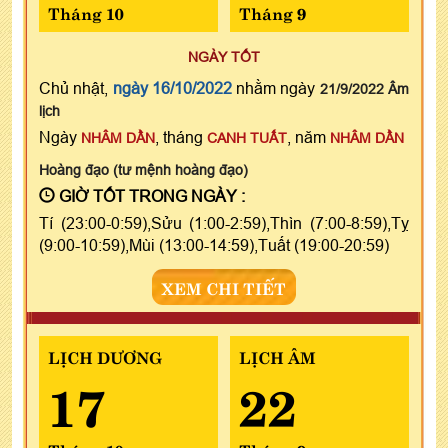
Tháng 10
Tháng 9
NGÀY TỐT
Chủ nhật,
ngày 16/10/2022
nhằm ngày
21/9/2022 Âm
lịch
Ngày
, tháng
, năm
NHÂM DẦN
CANH TUẤT
NHÂM DẦN
Hoàng đạo (tư mệnh hoàng đạo)
GIỜ TỐT TRONG NGÀY :
Tí (23:00-0:59),Sửu (1:00-2:59),Thìn (7:00-8:59),Tỵ
(9:00-10:59),Mùi (13:00-14:59),Tuất (19:00-20:59)
XEM CHI TIẾT
LỊCH DƯƠNG
LỊCH ÂM
17
22