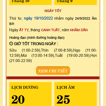
Tháng 10
Tháng 9
NGÀY TỐT
Thứ tư,
ngày 19/10/2022
nhằm ngày
24/9/2022 Âm
lịch
Ngày
, tháng
, năm
ẤT TỴ
CANH TUẤT
NHÂM DẦN
Hoàng đạo (minh đường hoàng đạo)
GIỜ TỐT TRONG NGÀY :
Sửu (1:00-2:59),Thìn (7:00-8:59),Ngọ (11:00-
12:59),Mùi (13:00-14:59),Tuất (19:00-20:59),Hợi
(21:00-22:59)
XEM CHI TIẾT
LỊCH DƯƠNG
LỊCH ÂM
20
25