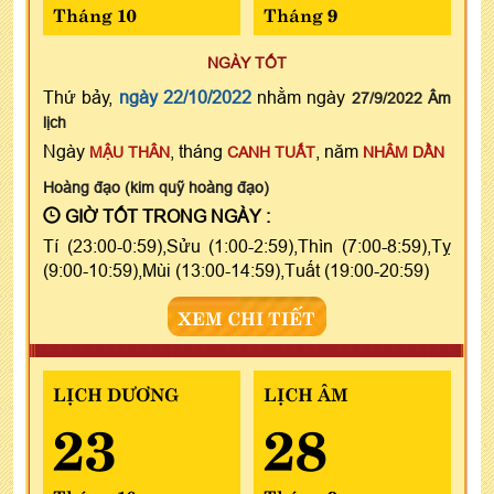
Tháng 10
Tháng 9
NGÀY TỐT
Thứ bảy,
ngày 22/10/2022
nhằm ngày
27/9/2022 Âm
lịch
Ngày
, tháng
, năm
MẬU THÂN
CANH TUẤT
NHÂM DẦN
Hoàng đạo (kim quỹ hoàng đạo)
GIỜ TỐT TRONG NGÀY :
Tí (23:00-0:59),Sửu (1:00-2:59),Thìn (7:00-8:59),Tỵ
(9:00-10:59),Mùi (13:00-14:59),Tuất (19:00-20:59)
XEM CHI TIẾT
LỊCH DƯƠNG
LỊCH ÂM
23
28