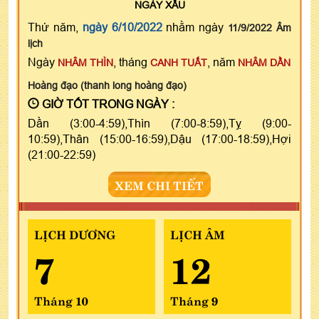
NGÀY
XẤU
Thứ năm,
ngày 6/10/2022
nhằm ngày
11/9/2022 Âm
lịch
Ngày
, tháng
, năm
NHÂM THÌN
CANH TUẤT
NHÂM DẦN
Hoàng đạo (thanh long hoàng đạo)
GIỜ TỐT TRONG NGÀY :
Dần (3:00-4:59),Thìn (7:00-8:59),Tỵ (9:00-
10:59),Thân (15:00-16:59),Dậu (17:00-18:59),Hợi
(21:00-22:59)
XEM CHI TIẾT
LỊCH DƯƠNG
LỊCH ÂM
7
12
Tháng 10
Tháng 9