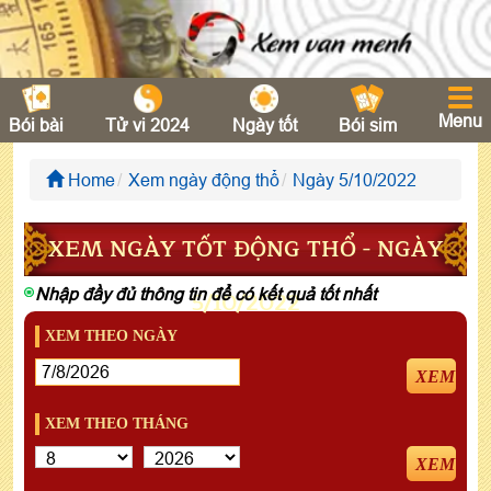
Menu
Bói bài
Tử vi 2024
Ngày tốt
Bói sim
Home
Xem ngày động thổ
Ngày 5/10/2022
XEM NGÀY TỐT ĐỘNG THỔ - NGÀY
Nhập đầy đủ thông tin để có kết quả tốt nhất
5/10/2022
XEM THEO NGÀY
XEM
XEM THEO THÁNG
XEM