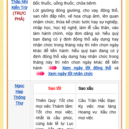
Thập Nhị
Bốc thuốc, uống thuốc, chữa bệnh.
Kiến Trừ
Lót giường đóng giường, cho vay, động thổ,
(TRỰC
san nền đắp nền, vẽ họa chụp ảnh, lên quan
PHÁ)
nhậm chức, thừa kế chức tước hay sự nghiệp,
nhập học, học kỹ nghệ, làm lễ cầu thân, vào
làm hành chính, nộp đơn dâng sớ. Nếu quý
bạn đang có ý định động thổ xây dựng hay
nhận chức trong tháng này thì nên chọn ngày
khác để tiến hành. Nếu quý bạn đang có ý
định động thổ xây dựng hay nhận chức trong
tháng này thì nên chọn ngày khác để tiến
hành
>>>
Xem ngày tốt động thổ
và
>>>
Xem ngày tốt nhận chức
Ngọc
Sao tốt
Sao xấu
Hạp
Thông
Thiên Quý: Tốt cho
Câu Trận Hắc Đạo:
Thư
mọi việc Thánh tâm:
Kỵ việc mai táng
Tốt cho mọi việc,
Hoang vu: Xấu cho
nhất là cầu phúc,
mọi việc
cúng bái tế tự Lục