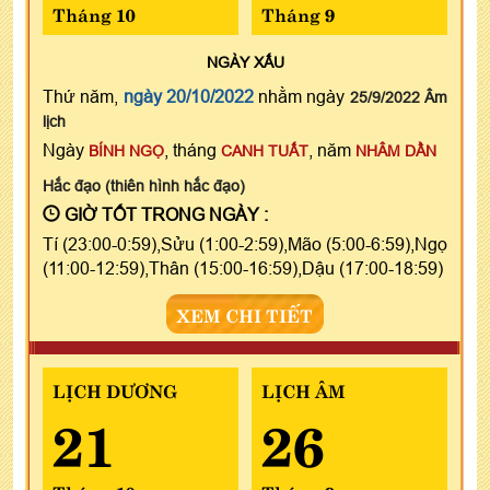
Tháng 10
Tháng 9
NGÀY
XẤU
Thứ năm,
ngày 20/10/2022
nhằm ngày
25/9/2022 Âm
lịch
Ngày
, tháng
, năm
BÍNH NGỌ
CANH TUẤT
NHÂM DẦN
Hắc đạo (thiên hình hắc đạo)
GIỜ TỐT TRONG NGÀY :
Tí (23:00-0:59),Sửu (1:00-2:59),Mão (5:00-6:59),Ngọ
(11:00-12:59),Thân (15:00-16:59),Dậu (17:00-18:59)
XEM CHI TIẾT
LỊCH DƯƠNG
LỊCH ÂM
21
26