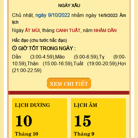
NGÀY
XẤU
Chủ nhật,
ngày 9/10/2022
nhằm ngày
14/9/2022 Âm
lịch
Ngày
, tháng
, năm
ẤT MÙI
CANH TUẤT
NHÂM DẦN
Hắc đạo (chu tước hắc đạo)
GIỜ TỐT TRONG NGÀY :
Dần (3:00-4:59),Mão (5:00-6:59),Tỵ (9:00-
10:59),Thân (15:00-16:59),Tuất (19:00-20:59),Hợi
(21:00-22:59)
XEM CHI TIẾT
LỊCH DƯƠNG
LỊCH ÂM
10
15
Tháng 10
Tháng 9