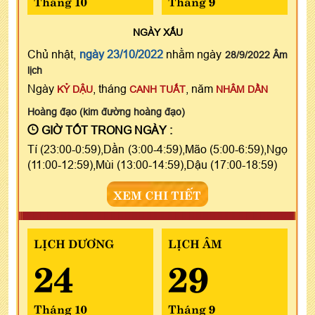
Tháng 10
Tháng 9
NGÀY
XẤU
Chủ nhật,
ngày 23/10/2022
nhằm ngày
28/9/2022 Âm
lịch
Ngày
, tháng
, năm
KỶ DẬU
CANH TUẤT
NHÂM DẦN
Hoàng đạo (kim đường hoàng đạo)
GIỜ TỐT TRONG NGÀY :
Tí (23:00-0:59),Dần (3:00-4:59),Mão (5:00-6:59),Ngọ
(11:00-12:59),Mùi (13:00-14:59),Dậu (17:00-18:59)
XEM CHI TIẾT
LỊCH DƯƠNG
LỊCH ÂM
24
29
Tháng 10
Tháng 9