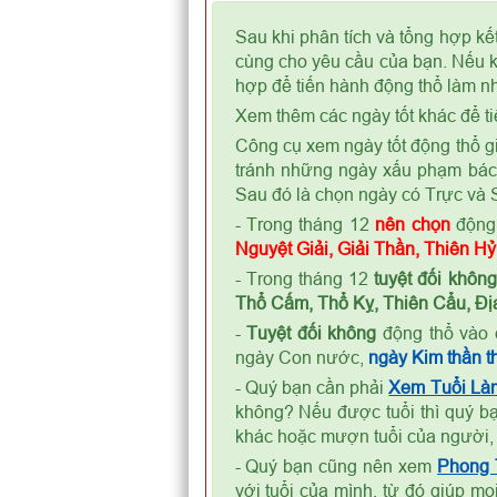
Sau khi phân tích và tổng hợp kế
cùng cho yêu cầu của bạn. Nếu kế
hợp để tiến hành động thổ làm nh
Xem thêm các ngày tốt khác để ti
Công cụ xem ngày tốt động thổ gi
tránh những ngày xấu phạm bá
Sau đó là chọn ngày có Trực và S
- Trong tháng 12
nên chọn
động 
Nguyệt Giải, Giải Thần, Thiên H
- Trong tháng 12
tuyệt đối không
Thổ Cấm, Thổ Kỵ, Thiên Cẩu, Địa
-
Tuyệt đối không
động thổ vào 
ngày Con nước,
ngày Kim thần th
- Quý bạn cần phải
Xem Tuổi Là
không? Nếu được tuổi thì quý bạ
khác hoặc mượn tuổi của người,
- Quý bạn cũng nên xem
Phong
với tuổi của mình, từ đó giúp m