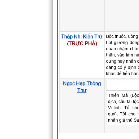
Thập Nhị Kiến Trừ
Bốc thuốc, uống
Lót giường đóng
(TRỰC PHÁ)
quan nhậm chức,
thân, vào làm h
dựng hay nhận c
đang có ý định 
khác để tiến hà
Ngọc Hạp Thông
Thư
Thiên Mã (Lộc
dịch, cầu tài lộ
Vi tinh: Tốt ch
quý): Tốt cho m
nhân giá thú Sa