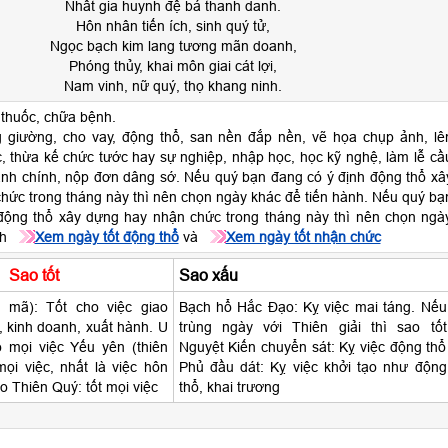
Nhất gia huynh đệ bá thanh danh.
Hôn nhân tiến ích, sinh quý tử,
Ngọc bạch kim lang tương mãn doanh,
Phóng thủy, khai môn giai cát lợi,
Nam vinh, nữ quý, thọ khang ninh.
 thuốc, chữa bệnh.
 giường, cho vay, động thổ, san nền đắp nền, vẽ họa chụp ảnh, lê
 thừa kế chức tước hay sự nghiệp, nhập học, học kỹ nghệ, làm lễ cầ
ành chính, nộp đơn dâng sớ. Nếu quý bạn đang có ý định động thổ xâ
hức trong tháng này thì nên chọn ngày khác để tiến hành. Nếu quý bạ
động thổ xây dựng hay nhận chức trong tháng này thì nên chọn ngà
nh
Xem ngày tốt động thổ
và
Xem ngày tốt nhận chức
Sao tốt
Sao xấu
 mã): Tốt cho việc giao
Bạch hổ Hắc Đạo: Kỵ việc mai táng. Nếu
c, kinh doanh, xuất hành. U
trùng ngày với Thiên giải thì sao tốt
o mọi việc Yếu yên (thiên
Nguyệt Kiến chuyển sát: Kỵ việc động thổ
ọi việc, nhất là việc hôn
Phủ đầu dát: Kỵ việc khởi tạo như động
o Thiên Quý: tốt mọi việc
thổ, khai trương