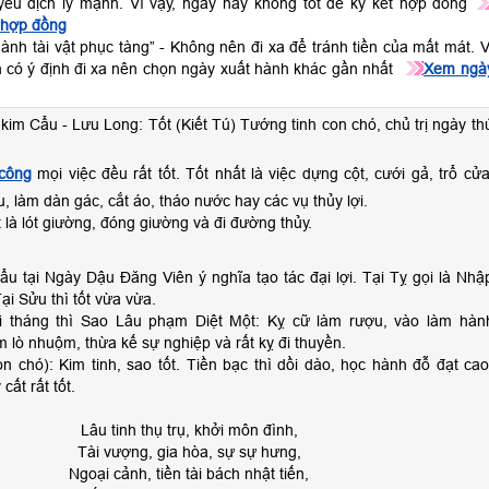
ý yếu địch lý mạnh. Vì vậy, ngày này không tốt để ký kết hợp đồng
 hợp đồng
hành tài vật phục tàng” - Không nên đi xa để tránh tiền của mất mát. V
n có ý định đi xa nên chọn ngày xuất hành khác gần nhất
Xem ngà
kim Cẩu - Lưu Long: Tốt (Kiết Tú) Tướng tinh con chó, chủ trị ngày th
công
mọi việc đều rất tốt. Tốt nhất là việc dựng cột, cưới gả, trổ cửa
u, làm dàn gác, cắt áo, tháo nước hay các vụ thủy lợi.
 là lót giường, đóng giường và đi đường thủy.
u tại Ngày Dậu Đăng Viên ý nghĩa tạo tác đại lợi. Tại Tỵ gọi là Nhậ
Tại Sửu thì tốt vừa vừa.
i tháng thì Sao Lâu phạm Diệt Một: Kỵ cữ làm rượu, vào làm hàn
m lò nhuộm, thừa kế sự nghiệp và rất kỵ đi thuyền.
n chó): Kim tinh, sao tốt. Tiền bạc thì dồi dào, học hành đỗ đạt cao
cất rất tốt.
Lâu tinh thụ trụ, khởi môn đình,
Tài vượng, gia hòa, sự sự hưng,
Ngoại cảnh, tiền tài bách nhật tiến,