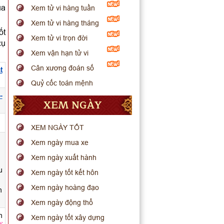
ua
Xem tử vi hàng tuần
Xem tử vi hàng tháng
ốt
Xem tử vi trọn đời
cụ
Xem vận hạn tử vi
Cân xương đoán số
t
Quỷ cốc toán mệnh
-
XEM NGÀY
.
XEM NGÀY TỐT
Xem ngày mua xe
Xem ngày xuất hành
u
Xem ngày tốt kết hôn
Xem ngày hoàng đạo
h
Xem ngày động thổ
n
Xem ngày tốt xây dựng