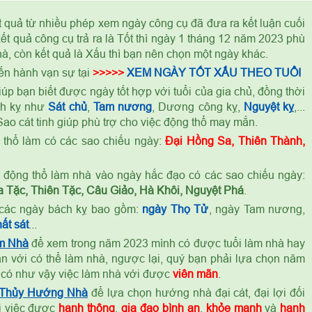
t quả từ nhiều phép xem ngày công cụ đã đưa ra kết luận cuối
t quả công cụ trả ra là Tốt thì ngày 1 tháng 12 năm 2023 phù
à, còn kết quả là Xấu thì bạn nên chọn một ngày khác.
ến hành vạn sự tại
>>>>>
XEM NGÀY TỐT XẤU THEO TUỔI
úp bạn biết được ngày tốt hợp với tuổi của gia chủ, đồng thời
ch kỵ như
Sát chủ
,
Tam nương
, Dương công kỵ,
Nguyệt kỵ
,...
ao cát tinh giúp phù trợ cho việc động thổ may mắn.
thổ làm có các sao chiếu ngày:
Đại Hồng Sa, Thiên Thành,
ỷ
động thổ làm nhà vào ngày hắc đạo có các sao chiếu ngày:
 Tặc, Thiên Tặc, Câu Giảo, Hà Khôi, Nguyệt Phá
.
các ngày bách kỵ bao gồm:
ngày Thọ Tử
, ngày Tam nương,
ất sát
...
m Nhà
để xem trong năm 2023 mình có được tuổi làm nhà hay
n với có thể làm nhà, ngược lại, quý bạn phải lựa chọn năm
 có như vậy việc làm nhà với được
viên mãn
.
 Thủy Hướng Nhà
để lựa chọn hướng nhà đại cát, đại lợi đối
ọi việc được
hanh thông
,
gia đạo bình an
,
khỏe mạnh
và
hạnh