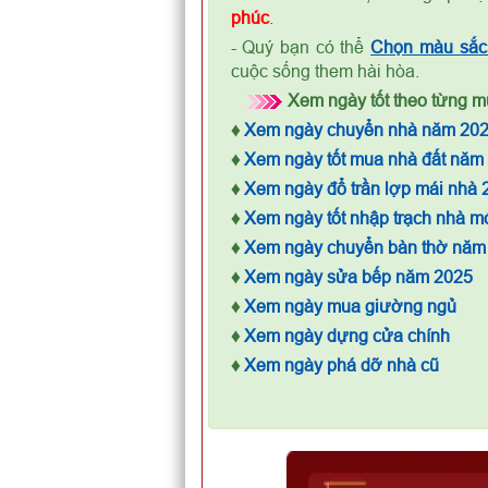
phúc
.
- Quý bạn có thể
Chọn màu sắc 
cuộc sống them hài hòa.
Xem ngày tốt theo từng mụ
♦
Xem ngày chuyển nhà năm 20
♦
Xem ngày tốt mua nhà đất năm
♦
Xem ngày đổ trần lợp mái nhà 
♦
Xem ngày tốt nhập trạch nhà m
♦
Xem ngày chuyển bàn thờ năm
♦
Xem ngày sửa bếp năm 2025
♦
Xem ngày mua giường ngủ
♦
Xem ngày dựng cửa chính
♦
Xem ngày phá dỡ nhà cũ