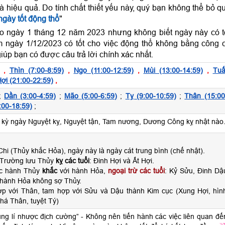
và hiệu quả. Do tính chất thiết yếu này, quý bạn không thể bỏ q
gày tốt động thổ
"
o ngày 1 tháng 12 năm 2023 nhưng không biết ngày này có t
 ngày 1/12/2023 có tốt cho việc động thổ không bằng công 
iúp bạn có được câu trả lời chính xác nhất.
,
Thìn (7:00-8:59)
,
Ngọ (11:00-12:59)
,
Mùi (13:00-14:59)
,
Tuấ
ợi (21:00-22:59)
,
;
Dần (3:00-4:59)
;
Mão (5:00-6:59)
;
Tỵ (9:00-10:59)
;
Thân (15:00
:00-18:59)
;
ỳ ngày Nguyệt kỵ, Nguyệt tận, Tam nương, Dương Công kỵ nhật nào
hi (Thủy khắc Hỏa), ngày này là ngày cát trung bình (chế nhật).
 Trường lưu Thủy
kỵ các tuổi
: Đinh Hợi và Ất Hợi.
ộc hành Thủy
khắc
với hành Hỏa,
ngoại trừ các tuổi
: Kỷ Sửu, Đinh Dậ
 hành Hỏa không sợ Thủy.
ợp với Thân, tam hợp với Sửu và Dậu thành Kim cục (Xung Hợi, hìn
há Thân, tuyệt Tý)
tụng lí nhược địch cường” - Không nên tiến hành các việc liên quan đế