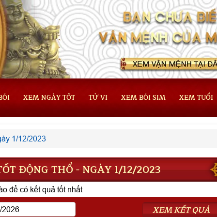
BÓI
XEM NGÀY TỐT
TỬ VI
XEM BÓI SIM
XEM TUỔI
ày 1/12/2023
ỐT ĐỘNG THỔ - NGÀY 1/12/2023
o để có kết quả tốt nhất
XEM KẾT QUẢ