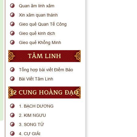
Quan âm linh xâm
Xin xăm quan thánh
Gieo quẻ Quan Tế Công
Gieo quẻ kinh dịch
Gieo quẻ Khổng Minh
TÂM LINH
Tổng hợp bài viết Điềm Báo
Bài Viết Tâm Linh
12 CUNG HOÀNG ĐẠO
1. BẠCH DƯƠNG
2. KIM NGƯU
3. SONG TỬ
4. CỰ GIẢI