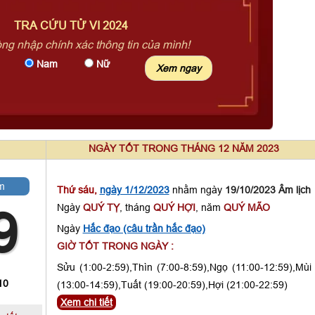
TRA CỨU TỬ VI 2024
òng nhập chính xác thông tin của mình!
Nam
Nữ
NGÀY TỐT TRONG THÁNG 12 NĂM 2023
m
Thứ sáu,
ngày 1/12/2023
nhằm ngày
19/10/2023 Âm lịch
Ngày
QUÝ TỴ
, tháng
QUÝ HỢI
, năm
QUÝ MÃO
9
Ngày
Hắc đạo (câu trần hắc đạo)
GIỜ TỐT TRONG NGÀY :
Sửu (1:00-2:59),Thìn (7:00-8:59),Ngọ (11:00-12:59),Mùi
10
(13:00-14:59),Tuất (19:00-20:59),Hợi (21:00-22:59)
Xem chi tiết