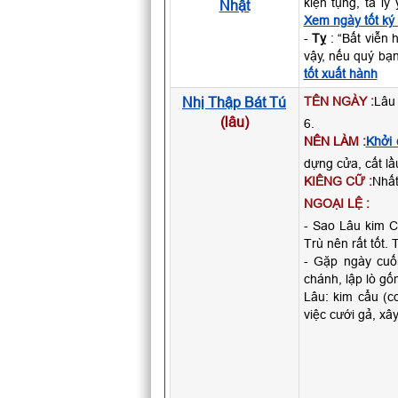
kiện tụng, ta l
Nhật
Xem ngày tốt ký
-
Tỵ
: “Bất viễn 
vậy, nếu quý bạ
tốt xuất hành
Nhị Thập Bát Tú
TÊN NGÀY :
Lâu 
(lâu)
6.
NÊN LÀM :
Khởi 
dựng cửa, cất lầ
KIÊNG CỮ :
Nhất
NGOẠI LỆ :
- Sao Lâu kim Cẩ
Trù nên rất tốt. 
- Gặp ngày cuố
chánh, lập lò gố
Lâu: kim cẩu (co
việc cưới gả, xây 