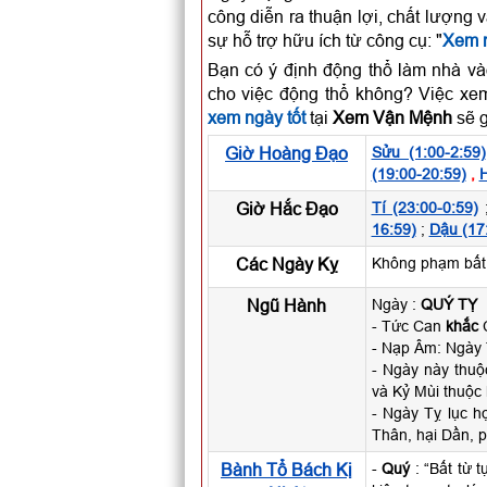
công diễn ra thuận lợi, chất lượng 
sự hỗ trợ hữu ích từ công cụ: "
Xem n
Bạn có ý định động thổ làm nhà và
cho việc động thổ không? Việc xem
xem ngày tốt
tại
Xem Vận Mệnh
sẽ g
Giờ Hoàng Đạo
Sửu (1:00-2:59)
(19:00-20:59)
,
H
Giờ Hắc Đạo
Tí (23:00-0:59)
16:59)
;
Dậu (17
Các Ngày Kỵ
Không phạm bất k
Ngũ Hành
Ngày :
QUÝ TỴ
- Tức Can
khắc
C
- Nạp Âm: Ngày
- Ngày này thu
và Kỷ Mùi thuộc
- Ngày Tỵ lục h
Thân, hại Dần, p
Bành Tổ Bách Kị
-
Quý
: “Bất từ 