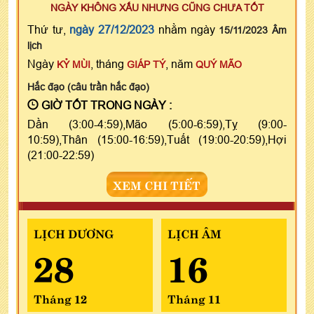
NGÀY KHÔNG XẤU NHƯNG CŨNG CHƯA TỐT
Thứ tư,
ngày 27/12/2023
nhằm ngày
15/11/2023 Âm
lịch
Ngày
, tháng
, năm
KỶ MÙI
GIÁP TÝ
QUÝ MÃO
Hắc đạo (câu trần hắc đạo)
GIỜ TỐT TRONG NGÀY :
Dần (3:00-4:59),Mão (5:00-6:59),Tỵ (9:00-
10:59),Thân (15:00-16:59),Tuất (19:00-20:59),Hợi
(21:00-22:59)
XEM CHI TIẾT
LỊCH DƯƠNG
LỊCH ÂM
28
16
Tháng 12
Tháng 11