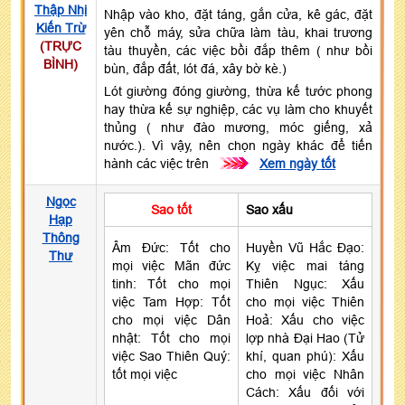
Thập Nhị
Nhập vào kho, đặt táng, gắn cửa, kê gác, đặt
Kiến Trừ
yên chỗ máy, sửa chữa làm tàu, khai trương
(TRỰC
tàu thuyền, các việc bồi đắp thêm ( như bồi
BÌNH)
bùn, đắp đất, lót đá, xây bờ kè.)
Lót giường đóng giường, thừa kế tước phong
hay thừa kế sự nghiệp, các vụ làm cho khuyết
thủng ( như đào mương, móc giếng, xả
nước.). Vì vậy, nên chọn ngày khác để tiến
hành các việc trên
>>>
Xem ngày tốt
Ngọc
Sao tốt
Sao xấu
Hạp
Thông
Âm Đức: Tốt cho
Huyền Vũ Hắc Đạo:
Thư
mọi việc Mãn đức
Kỵ việc mai táng
tinh: Tốt cho mọi
Thiên Ngục: Xấu
việc Tam Hợp: Tốt
cho mọi việc Thiên
cho mọi việc Dân
Hoả: Xấu cho việc
nhật: Tốt cho mọi
lợp nhà Đại Hao (Tử
việc Sao Thiên Quý:
khí, quan phú): Xấu
tốt mọi việc
cho mọi việc Nhân
Cách: Xấu đối với