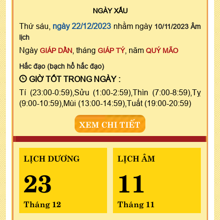
NGÀY
XẤU
Thứ sáu,
ngày 22/12/2023
nhằm ngày
10/11/2023 Âm
lịch
Ngày
, tháng
, năm
GIÁP DẦN
GIÁP TÝ
QUÝ MÃO
Hắc đạo (bạch hổ hắc đạo)
GIỜ TỐT TRONG NGÀY :
Tí (23:00-0:59),Sửu (1:00-2:59),Thìn (7:00-8:59),Tỵ
(9:00-10:59),Mùi (13:00-14:59),Tuất (19:00-20:59)
XEM CHI TIẾT
LỊCH DƯƠNG
LỊCH ÂM
23
11
Tháng 12
Tháng 11