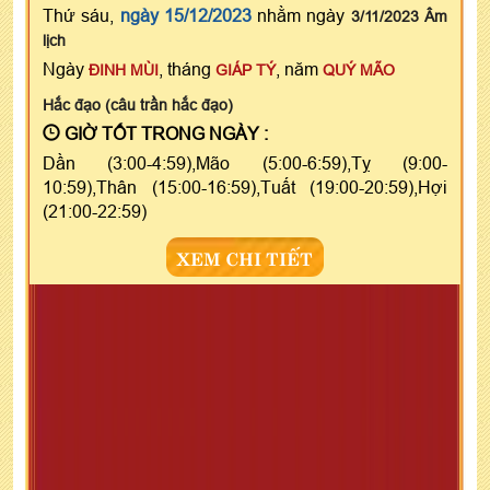
Thứ sáu,
ngày 15/12/2023
nhằm ngày
3/11/2023 Âm
lịch
Ngày
, tháng
, năm
ĐINH MÙI
GIÁP TÝ
QUÝ MÃO
Hắc đạo (câu trần hắc đạo)
GIỜ TỐT TRONG NGÀY :
Dần (3:00-4:59),Mão (5:00-6:59),Tỵ (9:00-
10:59),Thân (15:00-16:59),Tuất (19:00-20:59),Hợi
(21:00-22:59)
XEM CHI TIẾT