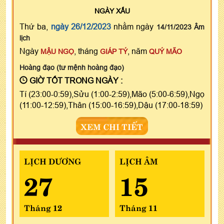
NGÀY
XẤU
Thứ ba,
ngày 26/12/2023
nhằm ngày
14/11/2023 Âm
lịch
Ngày
, tháng
, năm
MẬU NGỌ
GIÁP TÝ
QUÝ MÃO
Hoàng đạo (tư mệnh hoàng đạo)
GIỜ TỐT TRONG NGÀY :
Tí (23:00-0:59),Sửu (1:00-2:59),Mão (5:00-6:59),Ngọ
(11:00-12:59),Thân (15:00-16:59),Dậu (17:00-18:59)
XEM CHI TIẾT
LỊCH DƯƠNG
LỊCH ÂM
27
15
Tháng 12
Tháng 11