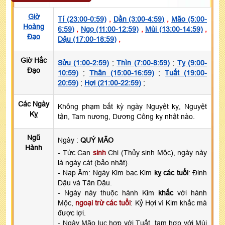
Giờ
Tí (23:00-0:59)
,
Dần (3:00-4:59)
,
Mão (5:00-
Hoàng
6:59)
,
Ngọ (11:00-12:59)
,
Mùi (13:00-14:59)
,
Đạo
Dậu (17:00-18:59)
,
Giờ Hắc
Sửu (1:00-2:59)
;
Thìn (7:00-8:59)
;
Tỵ (9:00-
Đạo
10:59)
;
Thân (15:00-16:59)
;
Tuất (19:00-
20:59)
;
Hợi (21:00-22:59)
;
Các Ngày
Không phạm bất kỳ ngày Nguyệt kỵ, Nguyệt
Kỵ
tận, Tam nương, Dương Công kỵ nhật nào.
Ngũ
Ngày :
QUÝ MÃO
Hành
- Tức Can
sinh
Chi (Thủy sinh Mộc), ngày này
là ngày cát (bảo nhật).
- Nạp Âm: Ngày Kim bạc Kim
kỵ các tuổi
: Đinh
Dậu và Tân Dậu.
- Ngày này thuộc hành Kim
khắc
với hành
Mộc,
ngoại trừ các tuổi
: Kỷ Hợi vì Kim khắc mà
được lợi.
- Ngày Mão lục hợp với Tuất, tam hợp với Mùi