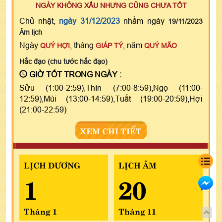
NGÀY KHÔNG XẤU NHƯNG CŨNG CHƯA TỐT
Chủ nhật,
ngày 31/12/2023
nhằm ngày
19/11/2023
Âm lịch
Ngày
, tháng
, năm
QUÝ HỢI
GIÁP TÝ
QUÝ MÃO
Hắc đạo (chu tước hắc đạo)
GIỜ TỐT TRONG NGÀY :
Sửu (1:00-2:59),Thìn (7:00-8:59),Ngọ (11:00-
12:59),Mùi (13:00-14:59),Tuất (19:00-20:59),Hợi
(21:00-22:59)
XEM CHI TIẾT
LỊCH DƯƠNG
LỊCH ÂM
1
20
Tháng 1
Tháng 11