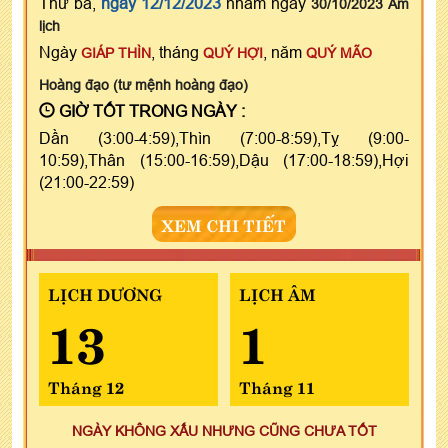
Thứ ba,
ngày 12/12/2023
nhằm ngày
30/10/2023 Âm
lịch
Ngày
, tháng
, năm
GIÁP THÌN
QUÝ HỢI
QUÝ MÃO
Hoàng đạo (tư mệnh hoàng đạo)
GIỜ TỐT TRONG NGÀY :
Dần (3:00-4:59),Thìn (7:00-8:59),Tỵ (9:00-
10:59),Thân (15:00-16:59),Dậu (17:00-18:59),Hợi
(21:00-22:59)
XEM CHI TIẾT
LỊCH DƯƠNG
LỊCH ÂM
13
1
Tháng 12
Tháng 11
NGÀY KHÔNG XẤU NHƯNG CŨNG CHƯA TỐT