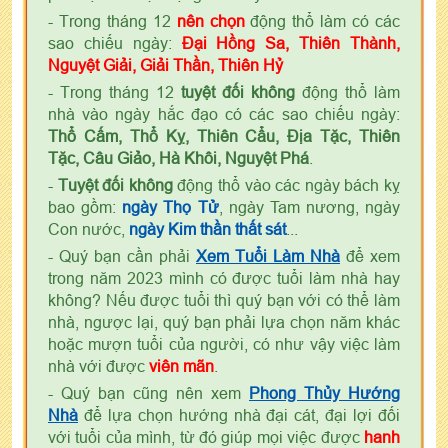
- Trong tháng 12
nên chọn
động thổ làm có các
sao chiếu ngày:
Đại Hồng Sa, Thiên Thành,
Nguyệt Giải, Giải Thần, Thiên Hỷ
- Trong tháng 12
tuyệt đối không
động thổ làm
nhà vào ngày hắc đạo có các sao chiếu ngày:
Thổ Cấm, Thổ Kỵ, Thiên Cẩu, Địa Tặc, Thiên
Tặc, Câu Giảo, Hà Khôi, Nguyệt Phá
.
-
Tuyệt đối không
động thổ vào các ngày bách kỵ
bao gồm:
ngày Thọ Tử
, ngày Tam nương, ngày
Con nước,
ngày Kim thần thất sát
...
- Quý bạn cần phải
Xem Tuổi Làm Nhà
để xem
trong năm 2023 mình có được tuổi làm nhà hay
không? Nếu được tuổi thì quý bạn với có thể làm
nhà, ngược lại, quý bạn phải lựa chọn năm khác
hoặc mượn tuổi của người, có như vậy việc làm
nhà với được
viên mãn
.
- Quý bạn cũng nên xem
Phong Thủy Hướng
Nhà
để lựa chọn hướng nhà đại cát, đại lợi đối
với tuổi của mình, từ đó giúp mọi việc được
hanh