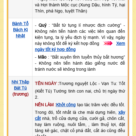
và Hợi thành Mộc cục (Xung Dậu, hình Tý, hại
Thìn, phá Ngọ, tuyệt Thân)
Bành Tổ
-
Quý
: “Bất từ tụng lí nhược địch cường” -
Bách Kị
Không nên tiến hành các việc liên quan đến
Nhật
kiện tụng, ta lý yếu địch lý mạnh. Vì vậy, ngày
này không tốt để ký kết hợp đồng
>>>
Xem
ngày tốt ký hợp đồng
-
Mão
: “Bất xuyên tỉnh tuyền thủy bất hương”
- Không nên tiến hành đào giếng nước để
tránh nước sẽ không trong lành
Nhị Thập
TÊN NGÀY :
Trương nguyệt Lộc - Vạn Tu: Tốt
Bát Tú
(Kiết Tú) Tướng tinh con nai, chủ trị ngày thứ
(trương)
2.
NÊN LÀM :
Khởi công
tạo tác trăm việc đều tốt.
Trong đó, tốt nhất là che mái dựng hiên,
xây
cất
nhà, trổ cửa dựng cửa, cưới gả, chôn cất,
hay làm ruộng, nuôi tằm, , làm thuỷ lợi, đặt
táng kê gác, chặt cỏ phá đất, cắt áo cũng đều