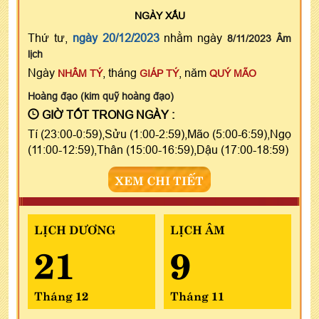
NGÀY
XẤU
Thứ tư,
ngày 20/12/2023
nhằm ngày
8/11/2023 Âm
lịch
Ngày
, tháng
, năm
NHÂM TÝ
GIÁP TÝ
QUÝ MÃO
Hoàng đạo (kim quỹ hoàng đạo)
GIỜ TỐT TRONG NGÀY :
Tí (23:00-0:59),Sửu (1:00-2:59),Mão (5:00-6:59),Ngọ
(11:00-12:59),Thân (15:00-16:59),Dậu (17:00-18:59)
XEM CHI TIẾT
LỊCH DƯƠNG
LỊCH ÂM
21
9
Tháng 12
Tháng 11