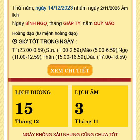
Thứ năm,
ngày 14/12/2023
nhằm ngày
2/11/2023 Âm
lịch
Ngày
, tháng
, năm
BÍNH NGỌ
GIÁP TÝ
QUÝ MÃO
Hoàng đạo (tư mệnh hoàng đạo)
GIỜ TỐT TRONG NGÀY :
Tí (23:00-0:59),Sửu (1:00-2:59),Mão (5:00-6:59),Ngọ
(11:00-12:59),Thân (15:00-16:59),Dậu (17:00-18:59)
XEM CHI TIẾT
LỊCH DƯƠNG
LỊCH ÂM
15
3
Tháng 12
Tháng 11
NGÀY KHÔNG XẤU NHƯNG CŨNG CHƯA TỐT