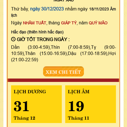
Thứ bảy,
ngày 30/12/2023
nhằm ngày
18/11/2023 Âm
lịch
Ngày
, tháng
, năm
NHÂM TUẤT
GIÁP TÝ
QUÝ MÃO
Hắc đạo (thiên hình hắc đạo)
GIỜ TỐT TRONG NGÀY :
Dần (3:00-4:59),Thìn (7:00-8:59),Tỵ (9:00-
10:59),Thân (15:00-16:59),Dậu (17:00-18:59),Hợi
(21:00-22:59)
XEM CHI TIẾT
LỊCH DƯƠNG
LỊCH ÂM
31
19
Tháng 12
Tháng 11