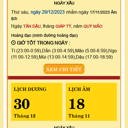
NGÀY
XẤU
Thứ sáu,
ngày 29/12/2023
nhằm ngày
17/11/2023 Âm
lịch
Ngày
, tháng
, năm
TÂN DẬU
GIÁP TÝ
QUÝ MÃO
Hoàng đạo (minh đường hoàng đạo)
GIỜ TỐT TRONG NGÀY :
Tí (23:00-0:59),Dần (3:00-4:59),Mão (5:00-6:59),Ngọ
(11:00-12:59),Mùi (13:00-14:59),Dậu (17:00-18:59)
XEM CHI TIẾT
LỊCH DƯƠNG
LỊCH ÂM
30
18
Tháng 12
Tháng 11
NGÀY
XẤU