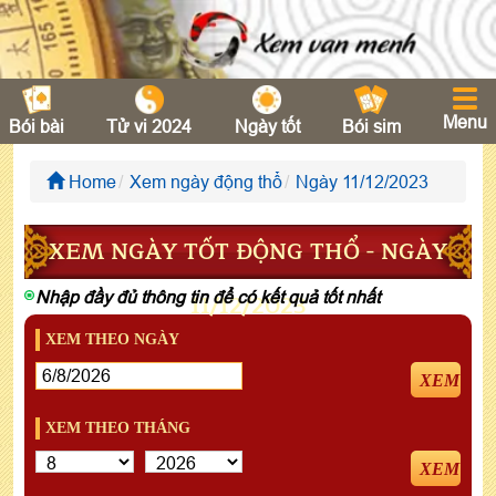
Menu
Bói bài
Tử vi 2024
Ngày tốt
Bói sim
Home
Xem ngày động thổ
Ngày 11/12/2023
XEM NGÀY TỐT ĐỘNG THỔ - NGÀY
Nhập đầy đủ thông tin để có kết quả tốt nhất
11/12/2023
XEM THEO NGÀY
XEM
XEM THEO THÁNG
XEM