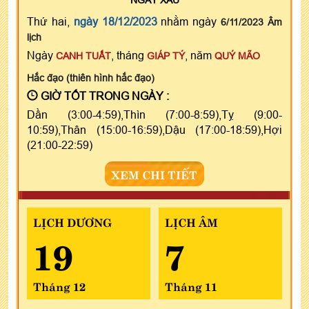
Thứ hai,
ngày 18/12/2023
nhằm ngày
6/11/2023 Âm
lịch
Ngày
, tháng
, năm
CANH TUẤT
GIÁP TÝ
QUÝ MÃO
Hắc đạo (thiên hình hắc đạo)
GIỜ TỐT TRONG NGÀY :
Dần (3:00-4:59),Thìn (7:00-8:59),Tỵ (9:00-
10:59),Thân (15:00-16:59),Dậu (17:00-18:59),Hợi
(21:00-22:59)
XEM CHI TIẾT
LỊCH DƯƠNG
LỊCH ÂM
19
7
Tháng 12
Tháng 11