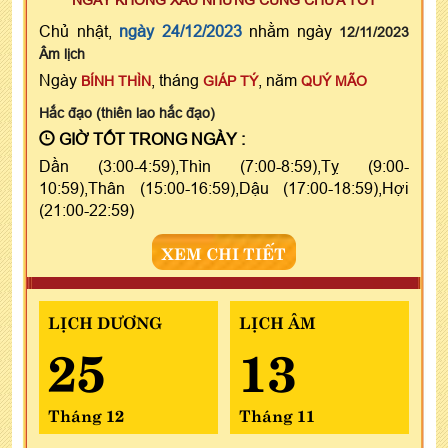
Chủ nhật,
ngày 24/12/2023
nhằm ngày
12/11/2023
Âm lịch
Ngày
, tháng
, năm
BÍNH THÌN
GIÁP TÝ
QUÝ MÃO
Hắc đạo (thiên lao hắc đạo)
GIỜ TỐT TRONG NGÀY :
Dần (3:00-4:59),Thìn (7:00-8:59),Tỵ (9:00-
10:59),Thân (15:00-16:59),Dậu (17:00-18:59),Hợi
(21:00-22:59)
XEM CHI TIẾT
LỊCH DƯƠNG
LỊCH ÂM
25
13
Tháng 12
Tháng 11