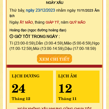
NGÀY
XẤU
Thứ bảy,
ngày 23/12/2023
nhằm ngày
11/11/2023 Âm
lịch
Ngày
, tháng
, năm
ẤT MÃO
GIÁP TÝ
QUÝ MÃO
Hoàng đạo (ngọc đường hoàng đạo)
GIỜ TỐT TRONG NGÀY :
Tí (23:00-0:59),Dần (3:00-4:59),Mão (5:00-6:59),Ngọ
(11:00-12:59),Mùi (13:00-14:59),Dậu (17:00-18:59)
XEM CHI TIẾT
LỊCH DƯƠNG
LỊCH ÂM
24
12
Tháng 12
Tháng 11
NGÀY KHÔNG XẤU NHƯNG CŨNG CHƯA TỐT