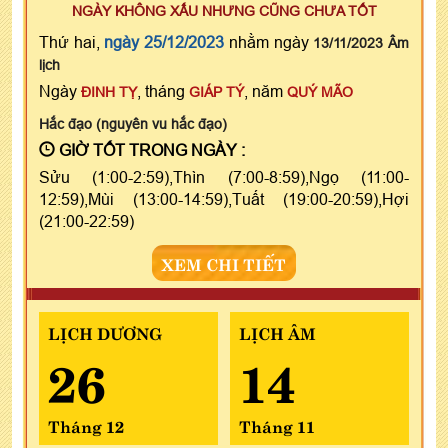
NGÀY KHÔNG XẤU NHƯNG CŨNG CHƯA TỐT
Thứ hai,
ngày 25/12/2023
nhằm ngày
13/11/2023 Âm
lịch
Ngày
, tháng
, năm
ĐINH TỴ
GIÁP TÝ
QUÝ MÃO
Hắc đạo (nguyên vu hắc đạo)
GIỜ TỐT TRONG NGÀY :
Sửu (1:00-2:59),Thìn (7:00-8:59),Ngọ (11:00-
12:59),Mùi (13:00-14:59),Tuất (19:00-20:59),Hợi
(21:00-22:59)
XEM CHI TIẾT
LỊCH DƯƠNG
LỊCH ÂM
26
14
Tháng 12
Tháng 11