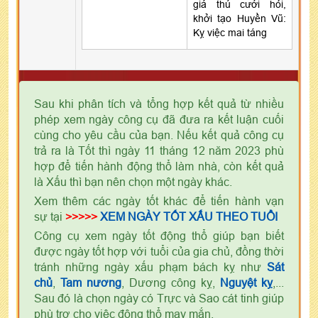
giá thú cưới hỏi,
khởi tạo Huyền Vũ:
Kỵ việc mai táng
Sau khi phân tích và tổng hợp kết quả từ nhiều
phép xem ngày công cụ đã đưa ra kết luận cuối
cùng cho yêu cầu của bạn. Nếu kết quả công cụ
trả ra là Tốt thì ngày 11 tháng 12 năm 2023 phù
hợp để tiến hành động thổ làm nhà, còn kết quả
là Xấu thì bạn nên chọn một ngày khác.
Xem thêm các ngày tốt khác để tiến hành vạn
sự tại
>>>>>
XEM NGÀY TỐT XẤU THEO TUỔI
Công cụ xem ngày tốt động thổ giúp bạn biết
được ngày tốt hợp với tuổi của gia chủ, đồng thời
tránh những ngày xấu phạm bách kỵ như
Sát
chủ
,
Tam nương
, Dương công kỵ,
Nguyệt kỵ
,...
Sau đó là chọn ngày có Trực và Sao cát tinh giúp
phù trợ cho việc động thổ may mắn.