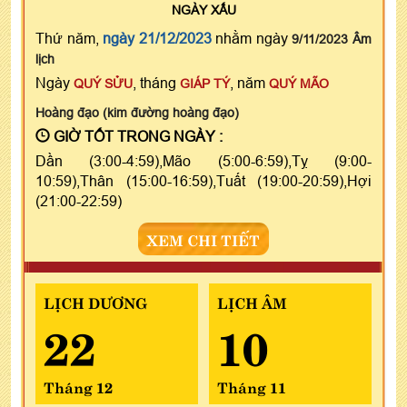
NGÀY
XẤU
Thứ năm,
ngày 21/12/2023
nhằm ngày
9/11/2023 Âm
lịch
Ngày
, tháng
, năm
QUÝ SỬU
GIÁP TÝ
QUÝ MÃO
Hoàng đạo (kim đường hoàng đạo)
GIỜ TỐT TRONG NGÀY :
Dần (3:00-4:59),Mão (5:00-6:59),Tỵ (9:00-
10:59),Thân (15:00-16:59),Tuất (19:00-20:59),Hợi
(21:00-22:59)
XEM CHI TIẾT
LỊCH DƯƠNG
LỊCH ÂM
22
10
Tháng 12
Tháng 11