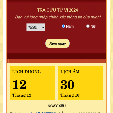
TRA CỨU TỬ VI 2024
Bạn vui lòng nhập chính xác thông tin của mình!
Nam
Nữ
LỊCH DƯƠNG
LỊCH ÂM
12
30
Tháng 12
Tháng 10
NGÀY
XẤU