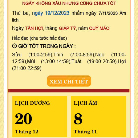
NGÀY KHÔNG XẤU NHƯNG CŨNG CHƯA TỐT
Thứ ba,
ngày 19/12/2023
nhằm ngày
7/11/2023 Âm
lịch
Ngày
, tháng
, năm
TÂN HỢI
GIÁP TÝ
QUÝ MÃO
Hắc đạo (chu tước hắc đạo)
GIỜ TỐT TRONG NGÀY :
Sửu (1:00-2:59),Thìn (7:00-8:59),Ngọ (11:00-
12:59),Mùi (13:00-14:59),Tuất (19:00-20:59),Hợi
(21:00-22:59)
XEM CHI TIẾT
LỊCH DƯƠNG
LỊCH ÂM
20
8
Tháng 12
Tháng 11