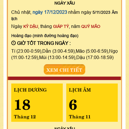
NGÀY
XẤU
Chủ nhật,
ngày 17/12/2023
nhằm ngày
5/11/2023 Âm
lịch
Ngày
, tháng
, năm
KỶ DẬU
GIÁP TÝ
QUÝ MÃO
Hoàng đạo (minh đường hoàng đạo)
GIỜ TỐT TRONG NGÀY :
Tí (23:00-0:59),Dần (3:00-4:59),Mão (5:00-6:59),Ngọ
(11:00-12:59),Mùi (13:00-14:59),Dậu (17:00-18:59)
XEM CHI TIẾT
LỊCH DƯƠNG
LỊCH ÂM
18
6
Tháng 12
Tháng 11
NGÀY
XẤU