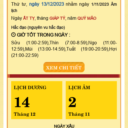
Thứ tư,
ngày 13/12/2023
nhằm ngày
1/11/2023 Âm
lịch
Ngày
, tháng
, năm
ẤT TỴ
GIÁP TÝ
QUÝ MÃO
Hắc đạo (nguyên vu hắc đạo)
GIỜ TỐT TRONG NGÀY :
Sửu (1:00-2:59),Thìn (7:00-8:59),Ngọ (11:00-
12:59),Mùi (13:00-14:59),Tuất (19:00-20:59),Hợi
(21:00-22:59)
XEM CHI TIẾT
LỊCH DƯƠNG
LỊCH ÂM
14
2
Tháng 12
Tháng 11
NGÀY
XẤU