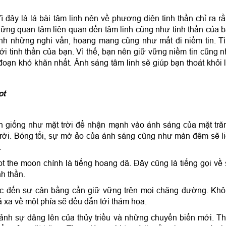
.
Vì đây là lá bài tâm linh nên về phương diện tinh thần chỉ ra r
hững quan tâm liên quan đến tâm linh cũng như tinh thần của 
anh những nghi vấn, hoang mang cũng như mất đi niềm tin. T
i tinh thần của bạn. Vì thế, bạn nên giữ vững niềm tin cũng 
 đoạn khó khăn nhất. Ảnh sáng tâm linh sẽ giúp bạn thoát khỏi 
ot
gần giống như mặt trời để nhận mạnh vào ánh sáng của mặt tră
trời. Bóng tối, sự mờ ảo của ánh sáng cũng như màn đêm sẽ l
.
rot the moon chính là tiếng hoang dã. Đây cũng là tiếng gọi về
nh thần.
hắc đến sự cân bằng cần giữ vững trên mọi chặng đường. Kh
 xa về một phía sẽ đều dẫn tới thảm họa.
 ảnh sự dâng lên của thủy triều và những chuyển biến mới. T