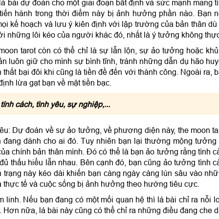
 lá bài dự đoán cho một giai đoạn bất định và sức mạnh mang t
 tiến hành trong thời điểm này bị ảnh hưởng phần nào. Bạn 
ọi kế hoạch và lưu ý kiên định với lập trường của bản thân dù
với những lôi kéo của người khác đó, nhất là ý tưởng không thự
moon tarot còn có thể chỉ là sự lẫn lộn, sự ảo tưởng hoặc kh
n luôn giữ cho mình sự bình tĩnh, tránh những dẫn dụ hão hu
hất bại đôi khi cũng là tiền đề đến với thành công. Ngoài ra, 
ịnh lừa gạt bạn về mặt tiền bạc.
tính cách, tình yêu, sự nghiệp,...
 yêu: Dự đoán về sự ảo tưởng, về phương diện này, the moon ta
n đang dành cho ai đó. Tuy nhiên bạn lại thường mộng tưởng
a chính bản thân mình. Đó có thể là bạn ảo tưởng rằng tình 
 đủ thấu hiểu lẫn nhau. Bên cạnh đó, bạn cũng ảo tưởng tình 
 trạng này kéo dài khiến bạn càng ngày càng lún sâu vào nh
xa thực tế và cuộc sống bị ảnh hưởng theo hướng tiêu cực.
âm linh. Nếu bạn đang có một mối quan hệ thì lá bài chỉ ra nỗi l
n. Hơn nữa, lá bài này cũng có thể chỉ ra những điều đang che 