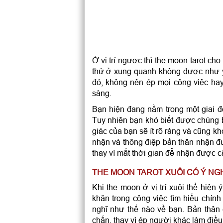
Ở vị trí ngược thì the moon tarot ch
thứ ở xung quanh không được như ý. 
đó, không nên ép mọi công việc h
sàng.
Bạn hiện đang nằm trong một giai đ
Tuy nhiên bạn khó biết được chúng b
giác của bạn sẽ ít rõ ràng và cũng k
nhận và thông điệp bản thân nhận đư
thay vì mất thời gian để nhận được câ
THE MOON TAROT XUÔI CÓ Ý NGH
Khi the moon ở vị trí xuôi thể hiện
khăn trong công việc tìm hiểu chín
nghĩ như thế nào về bạn. Bản thân
chắn, thay vì ép người khác làm điề