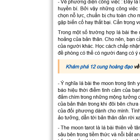
- Về phương diện công việc : Đây là
huyền bí. Bởi vậy những công việc
chọn nỗ lực, chuẩn bị chu toàn cho m
gặp biến cố hay thất bại. Cẩn trọng 
Trong một số trường hợp lá bài the 
hoảng của bản thân. Cho nên, bạn cầ
của người khác. Học cách chấp nhận t
đề phòng có thể có người đang có ý đ
Khám phá 12 cung hoàng đạo
về 
- Ý nghĩa lá bài the moon trong tình
báo hiệu thời điểm tình cảm của bạ
đắm chìm trong những mộng tưởng củ
của bản thân trong khi đôi bên chưa
của đối phương dành cho mình. Tình
ảo tưởng, dẫn tới bản thân dần rời 
- The moon tarot là lá bài thiên về t
sâu bên trong tiềm thức và nỗi bất a