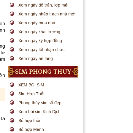
Xem ngày đổ trần, lợp mái
Xem ngày nhập trạch nhà mới
Xem ngày mua nhà
đến
ảnh
Xem ngày khai trương
Xem ngày ký hợp đồng
ang
Xem ngày tốt nhận chức
 từ
Xem ngày an táng
iêm
SIM PHONG THỦY
lớn
XEM BÓI SIM
Sim Hợp Tuổi
Phong thủy sim số đẹp
Xem bói sim Kinh Dịch
 là
Số hợp tuổi
Số hợp Mệnh