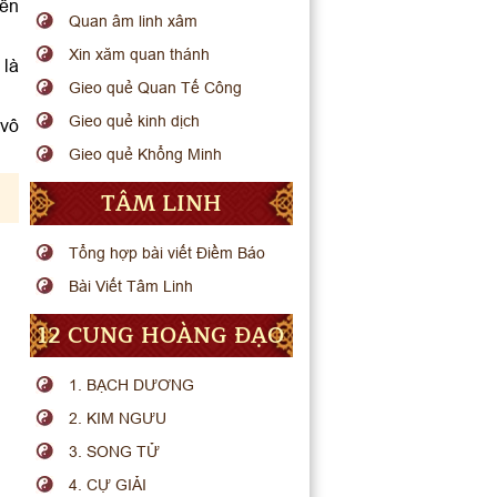
bên
Quan âm linh xâm
Xin xăm quan thánh
 là
Gieo quẻ Quan Tế Công
Gieo quẻ kinh dịch
 vô
Gieo quẻ Khổng Minh
TÂM LINH
Tổng hợp bài viết Điềm Báo
Bài Viết Tâm Linh
12 CUNG HOÀNG ĐẠO
1. BẠCH DƯƠNG
2. KIM NGƯU
3. SONG TỬ
4. CỰ GIẢI