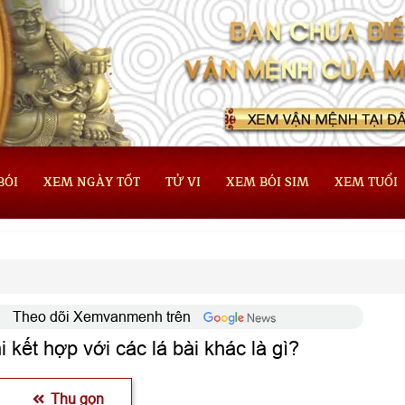
BÓI
XEM NGÀY TỐT
TỬ VI
XEM BÓI SIM
XEM TUỔI
Theo dõi Xemvanmenh trên
 kết hợp với các lá bài khác là gì?
Thu gọn