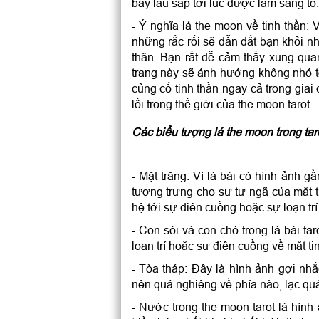
bấy lâu sắp tới lúc được làm sáng tỏ
- Ý nghĩa lá the moon về tinh thần: 
những rắc rối sẽ dẫn dắt bạn khỏi n
thân. Bạn rất dễ cảm thấy xung qu
trạng này sẽ ảnh hưởng không nhỏ tớ
củng cố tinh thần ngay cả trong giai
lối trong thế giới của the moon tarot.
Các biểu tượng lá the moon trong tar
- Mặt trăng: Vì lá bài có hình ảnh 
tượng trưng cho sự tự ngã của mặt 
hệ tới sự điên cuồng hoặc sự loạn trí
- Con sói và con chó trong lá bài ta
loạn trí hoặc sự điên cuồng về mặt ti
- Tòa tháp: Đây là hình ảnh gợi n
nên quá nghiêng về phía nào, lạc quá
- Nước trong the moon tarot là hình