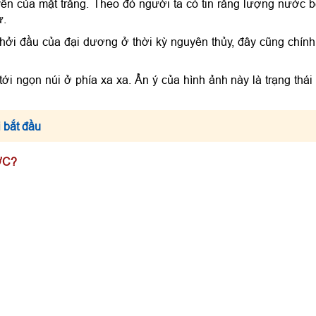
huyển của mặt trăng. Theo đó người ta có tin rằng lượng nước 
ự.
hởi đầu của đại dương ở thời kỳ nguyên thủy, đây cũng chính
ới ngọn núi ở phía xa xa. Ẩn ý của hình ảnh này là trạng thái
 bắt đầu
ỢC?