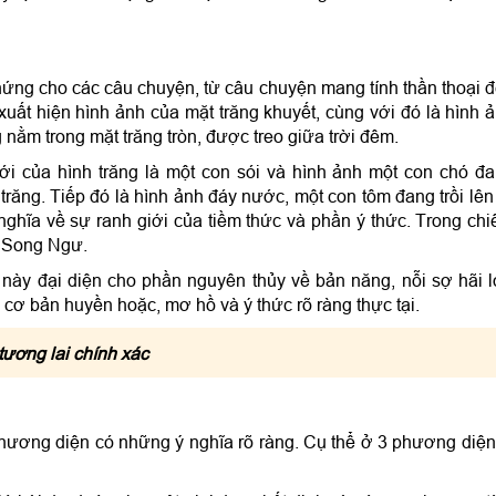
hứng cho các câu chuyện, từ câu chuyện mang tính thần thoại 
xuất hiện hình ảnh của mặt trăng khuyết, cùng với đó là hình 
nằm trong mặt trăng tròn, được treo giữa trời đêm.
ới của hình trăng là một con sói và hình ảnh một con chó đ
răng. Tiếp đó là hình ảnh đáy nước, một con tôm đang trồi lên
 nghĩa về sự ranh giới của tiềm thức và phần ý thức. Trong ch
g Song Ngư.
ài này đại diện cho phần nguyên thủy về bản năng, nỗi sợ hãi 
h cơ bản huyền hoặc, mơ hồ và ý thức rõ ràng thực tại.
ương lai chính xác
 phương diện có những ý nghĩa rõ ràng. Cụ thể ở 3 phương diện