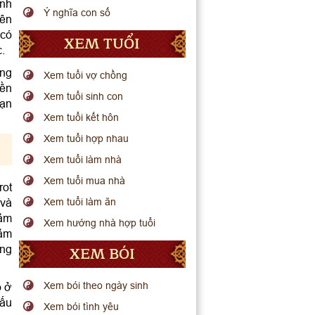
ính
Ý nghĩa con số
nên
 có
XEM TUỔI
c.
ủng
Xem tuổi vợ chồng
yền
Xem tuổi sinh con
bạn
Xem tuổi kết hôn
Xem tuổi hợp nhau
Xem tuổi làm nhà
Xem tuổi mua nhà
rot
 và
Xem tuổi làm ăn
cảm
Xem hướng nhà hợp tuổi
cảm
ững
XEM BÓI
Xem bói theo ngày sinh
o ở
dấu
Xem bói tình yêu