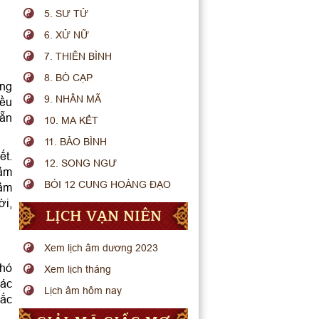
5. SƯ TỬ
6. XỬ NỮ
7. THIÊN BÌNH
8. BÒ CẠP
ững
9. NHÂN MÃ
iều
sẵn
10. MA KẾT
11. BẢO BÌNH
ết.
12. SONG NGƯ
cảm
BÓI 12 CUNG HOÀNG ĐẠO
cảm
ời,
LỊCH VẠN NIÊN
Xem lịch âm dương 2023
khó
Xem lịch tháng
hác
Lịch âm hôm nay
hắc