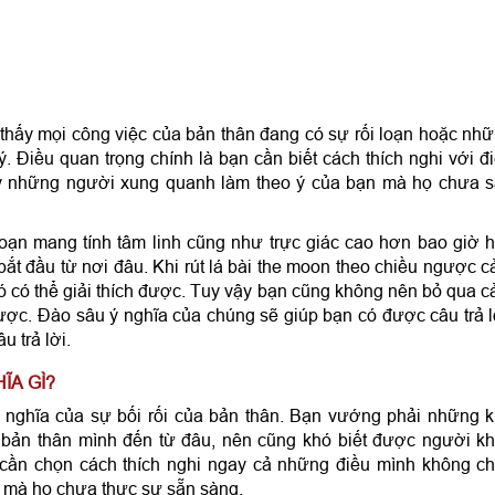
o thấy mọi công việc của bản thân đang có sự rối loạn hoặc nh
Điều quan trọng chính là bạn cần biết cách thích nghi với đ
ay những người xung quanh làm theo ý của bạn mà họ chưa 
oạn mang tính tâm linh cũng như trực giác cao hơn bao giờ h
ắt đầu từ nơi đâu. Khi rút lá bài the moon theo chiều ngược 
hó có thể giải thích được. Tuy vậy bạn cũng không nên bỏ qua 
ợc. Đào sâu ý nghĩa của chúng sẽ giúp bạn có được câu trả l
u trả lời.
ĨA GÌ?
 ý nghĩa của sự bối rối của bản thân. Bạn vướng phải những 
h bản thân mình đến từ đâu, nên cũng khó biết được người k
 cần chọn cách thích nghi ngay cả những điều mình không c
u mà họ chưa thực sự sẵn sàng.