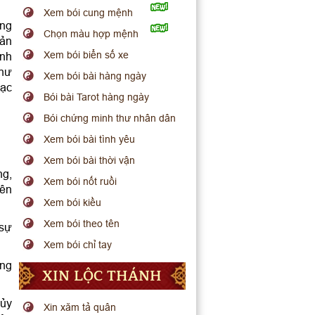
Xem bói cung mệnh
ằng
Chọn màu hợp mệnh
bản
Xem bói biển số xe
ình
như
Xem bói bài hàng ngày
lạc
Bói bài Tarot hàng ngày
Bói chứng minh thư nhân dân
Xem bói bài tình yêu
Xem bói bài thời vận
ng,
Xem bói nốt ruồi
iên
Xem bói kiều
Xem bói theo tên
 sự
Xem bói chỉ tay
ông
XIN LỘC THÁNH
hủy
Xin xăm tả quân