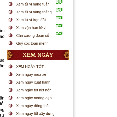
Xem tử vi hàng tuần
Xem tử vi hàng tháng
Xem tử vi trọn đời
Xem vận hạn tử vi
iểm
Cân xương đoán số
vào
Quỷ cốc toán mệnh
XEM NGÀY
qua
hân
XEM NGÀY TỐT
Xem ngày mua xe
Xem ngày xuất hành
Xem ngày tốt kết hôn
 ăn
Xem ngày hoàng đạo
dối
Xem ngày động thổ
ang
Xem ngày tốt xây dựng
 sự