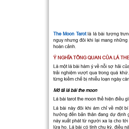
The Moon Tarot
là lá bài tượng trư
nguy nhưng đôi khi lại mang những t
hoàn cảnh.
Ý NGHĨA TỔNG QUAN CỦA LÁ TH
Là một lá bài hàm ý về nỗi sợ hãi củ
trải nghiệm vượt qua trong quá khứ.
từng kiềm chế bị nhiễu loạn ngày cà
Mô tả lá bài the moon
Lá bài tarot the moon thể hiện điều g
Lá bài này đôi khi ám chỉ về một 
hưởng đến bản thân đang dự định g
này xuất phát từ người xa lạ cho tớ
lừa họ. Lá bài có tính chu kỳ, điều n