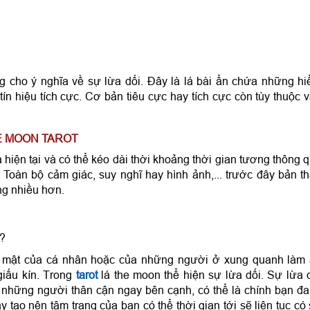
ng cho ý nghĩa về sự lừa dối. Đây là lá bài ẩn chứa những h
ín hiệu tích cực. Cơ bản tiêu cực hay tích cực còn tùy thuộc 
E MOON TAROT
a hiện tại và có thể kéo dài thời khoảng thời gian tương thông 
 Toàn bộ cảm giác, suy nghĩ hay hình ảnh,... trước đây bản t
ng nhiều hơn.
ì?
bí mật của cá nhân hoặc của những người ở xung quanh làm
iấu kín. Trong
tarot
lá the moon thể hiện sự lừa dối. Sự lừa 
i những người thân cận ngay bên cạnh, có thể là chính bạn đ
ày tạo nên tâm trạng của bạn có thể thời gian tới sẽ liên tục có