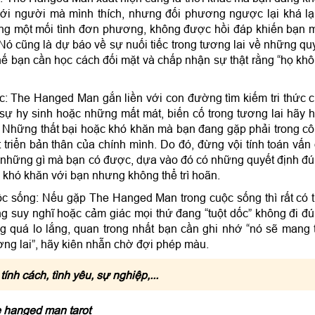
 với người mà mình thích, nhưng đối phương ngược lại khá l
ong một mối tình đơn phương, không được hồi đáp khiến bạn 
. Nó cũng là dự báo về sự nuối tiếc trong tương lai về những qu
thế bạn cần học cách đối mặt và chấp nhận sự thật rằng “họ kh
c: The Hanged Man gắn liền với con đường tìm kiếm tri thức 
ề sự hy sinh hoặc những mất mát, biến cố trong tương lai hãy 
. Những thất bại hoặc khó khăn mà bạn đang gặp phải trong c
 triển bản thân của chính mình. Do đó, đừng vội tính toán vấn
c những gì mà bạn có được, dựa vào đó có những quyết định đ
h khó khăn với bạn nhưng không thể trì hoãn.
ộc sống: Nếu gặp The Hanged Man trong cuộc sống thì rất có 
g suy nghĩ hoặc cảm giác mọi thứ đang “tuột dốc” không đi đ
 quá lo lắng, quan trong nhất bạn cần ghi nhớ “nó sẽ mang 
ơng lai”, hãy kiên nhẫn chờ đợi phép màu.
tính cách, tình yêu, sự nghiệp,...
e hanged man tarot