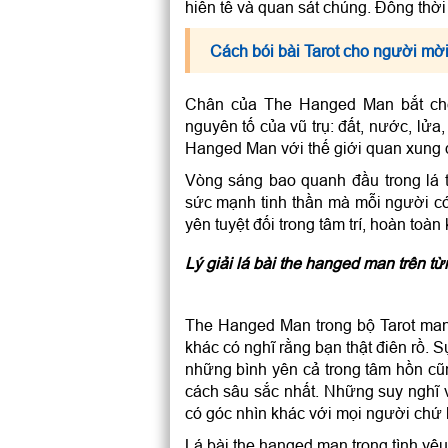
hiến tế và quan sát chúng. Đồng thời 
Cách bói bài Tarot cho người mời
Chân của The Hanged Man bắt ché
nguyên tố của vũ trụ: đất, nước, lửa
Hanged Man với thế giới quan xung 
Vòng sáng bao quanh đầu trong lá 
sức mạnh tinh thần mà mỗi người có 
yên tuyệt đối trong tâm trí, hoàn to
Lý giải lá bài the hanged man trên t
The Hanged Man trong bộ Tarot mang
khác có nghĩ rằng bạn thật điên rồ.
những bình yên cả trong tâm hồn cũn
cách sâu sắc nhất. Những suy nghĩ 
có góc nhìn khác với mọi người chứ 
Lá bài the hanged man trong tình yê