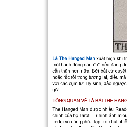
Lá The Hanged Man
xuất hiện khi t
một hành động nào đó”, nếu đang do 
cẩn thận hơn nữa. Bởi bất cứ quyết 
hoặc rắc rối trong tương lai, điều m
với các cụm từ: Hy sinh, đảo ngược 
gì?
TỔNG QUAN VỀ LÁ BÀI THE HAN
The Hanged Man được nhiều Reader đ
chính của bộ Tarot. Từ hình ảnh miê
tới lại vô cùng phức tạp, có chút nhi