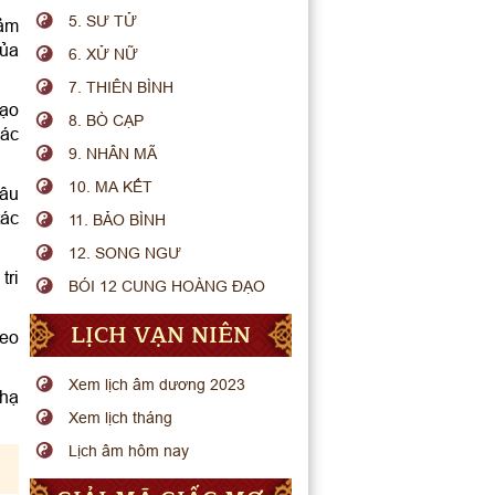
5. SƯ TỬ
cảm
của
6. XỬ NỮ
7. THIÊN BÌNH
tạo
8. BÒ CẠP
iác
9. NHÂN MÃ
10. MA KẾT
sâu
tác
11. BẢO BÌNH
12. SONG NGƯ
tri
BÓI 12 CUNG HOÀNG ĐẠO
LỊCH VẠN NIÊN
reo
Xem lịch âm dương 2023
 hạ
Xem lịch tháng
Lịch âm hôm nay