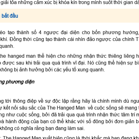
giải tỏa những cảm xúc bị khóa kín trong mình suốt thời gian dà
 bắt đầu
o tạo thành số 4 ngược đại diện cho bốn phương hướng
, khí. Đồng thời cũng tạo thành cái nhìn đảo ngược của chính 
quanh.
the hanged man thể hiện cho những nhận thức thiêng liêng 
được sau khi trải qua quá trình vĩ đại. Nó cũng thể hiện sự b
àn không bị ảnh hưởng bởi các yếu tố xung quanh.
ừng phương diện
 tới thông điệp về sự độc lập rằng hãy là chính mình dù ng
 Sự kết nối sâu sắc của The Hanged Man về cuộc sống sẽ mang 
g như cuộc sống, bởi đã trải qua quá trình nhận thức tâm trí 
và hành động của bạn có thể khác với số đông bởi đơn giản 
không có nghĩa rằng bạn đang làm sai.
u: The Hanged Man xuất hiện cũng là thời khắc mà bạn đang k