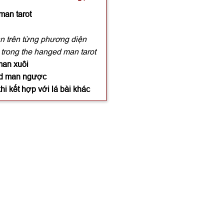
man tarot
an trên từng phương diện
trong the hanged man tarot
man xuôi
ged man ngược
i kết hợp với lá bài khác