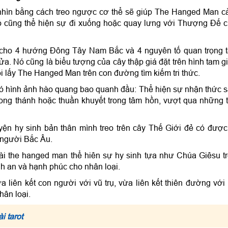
nhìn bằng cách treo ngược cơ thể sẽ giúp The Hanged Man 
ó cũng thể hiện sự đi xuống hoặc quay lưng với Thượng Đế 
n cho 4 hướng Đông Tây Nam Bắc và 4 nguyên tố quan trọng 
 lửa. Nó cũng là biểu tượng của cây thập giá đặt trên hình tam g
 lấy The Hanged Man trên con đường tìm kiếm tri thức.
 có hình ảnh hào quang bao quanh đầu: Thể hiện sự nhận thức 
ong thánh hoặc thuần khuyết trong tâm hồn, vượt qua những 
uyện hy sinh bản thân mình treo trên cây Thế Giới đẻ có được 
 người Bắc Âu.
bài the hanged man thể hiên sự hy sinh tựa như Chúa Giêsu t
ình an và hạnh phúc cho nhân loại.
ừa liên kết con người với vũ trụ, vừa liên kết thiên đường với
hân loại.
i tarot