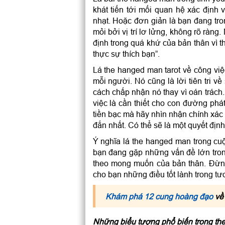
khát tiến tới mối quan hệ xác định
nhạt. Hoặc đơn giản là bạn đang tr
mỏi bởi vị trí lơ lửng, không rõ ràng
định trong quá khứ của bản thân vì 
thực sự thích bạn”.
Lá the hanged man tarot về công việ
mỗi người. Nó cũng là lời tiên tri v
cách chấp nhận nó thay vì oán trách
việc là cần thiết cho con đường phát
tiền bạc mà hãy nhìn nhận chính xá
đắn nhất. Có thể sẽ là một quyết địn
Ý nghĩa lá the hanged man trong cu
bạn đang gặp những vấn đề lớn tron
theo mong muốn của bản thân. Đừng
cho bạn những điều tốt lành trong tư
Khám phá 12 cung hoàng đạo
về 
Những biểu tượng phổ biến trong th