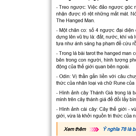
- Treo ngược: Việc đảo ngược góc 
nhận được rõ rệt những mất mát. N
The Hanged Man.
- Một chân co: số 4 ngược đại diệ
dựng lên vũ trụ là: đất, nước, khí và
tựa như ánh sáng hạ phạm để cứu rỗi
- Trong lá bài tarot the hanged man
bên trong con người, hình tượng ph
động của thế giới quan bên ngoài.
- Odin: Vị thần gắn liền với câu ch
thức của nhân loại và chữ Rune của
- Hình ảnh cây Thánh Giá trong lá 
mình trên cây thánh giá để đổi lấy b
- Hình ảnh cái cây: Cây thế giới - v
giới, vừa là khởi nguồn tri thức của n
Xem thêm
Ý nghĩa 78 là bà