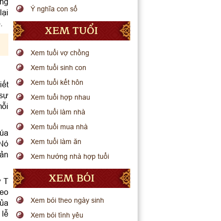
ởng
Ý nghĩa con số
lại
.
XEM TUỔI
Xem tuổi vợ chồng
Xem tuổi sinh con
Xem tuổi kết hôn
iết
 sự
Xem tuổi hợp nhau
mỗi
Xem tuổi làm nhà
Xem tuổi mua nhà
húa
Xem tuổi làm ăn
 Nó
bản
Xem hướng nhà hợp tuổi
XEM BÓI
ữ T
reo
Xem bói theo ngày sinh
của
 lễ
Xem bói tình yêu