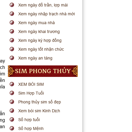
Xem ngày đổ trần, lợp mái
Xem ngày nhập trạch nhà mới
Xem ngày mua nhà
Xem ngày khai trương
Xem ngày ký hợp đồng
Xem ngày tốt nhận chức
Xem ngày an táng
gay
ách
SIM PHONG THỦY
iểm
iền
XEM BÓI SIM
hĩa
Sim Hợp Tuổi
Phong thủy sim số đẹp
Xem bói sim Kinh Dịch
 ẩn
ang
Số hợp tuổi
man
Số hợp Mệnh