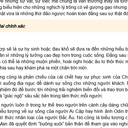
về những sự vật, sự việc mà chúng ta vẫn thường thấy và tư
 biểu hiện cho những nghịch lý trông có vẻ gượng gạo nhưng 
thật vừa là những thứ đảo ngược hoàn toàn đằng sau sự thật đó
ai chính xác
p sẽ là sự hy sinh hoặc đau khổ sẽ đưa ra đến những hiểu b
hân vì những lý tưởng cao đẹp hơn trong cuộc sống. Đằng sau
n có thể là những muộn phiền, hoài nghi hoặc âu lo thôi thúc 
phía sau hay khám phá ra một chân trời mới.
g cũng là phản chiếu của cái chết hay sự phục sinh của C
đi xuống địa ngục để dành sự sống cho những người khách.
ghiệm đó để bước tới những trải nghiệm biến đổi và trao trọn 
 “giác ngộ” sâu sắc bên trong tâm thức mỗi người.
 người luôn ở trong tư thế treo người trên cành cây dáng ch
iểu tượng về sự sống của người Ai Cập hay hình ảnh Odin t
tri thức nhân loại của người Bắc Âu. Nó cũng là biểu tượng 
an đã quyết định “buông xuôi” bản thân để tham gia vào nghi