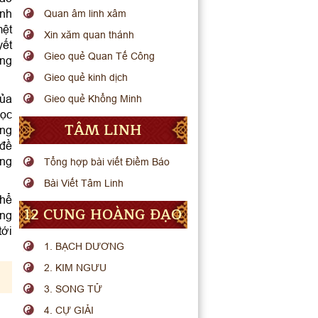
ạnh
Quan âm linh xâm
mệt
Xin xăm quan thánh
yết
Gieo quẻ Quan Tế Công
ông
Gieo quẻ kinh dịch
của
Gieo quẻ Khổng Minh
học
TÂM LINH
ông
 đề
úng
Tổng hợp bài viết Điềm Báo
Bài Viết Tâm Linh
thể
12 CUNG HOÀNG ĐẠO
úng
tới
1. BẠCH DƯƠNG
2. KIM NGƯU
3. SONG TỬ
4. CỰ GIẢI