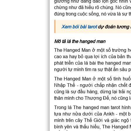
giường như đang đảo lộn góc nhìn 
chừng như đã hiểu rõ chúng. Nó cũng
đúng trong cuộc sống, nó vừa là sự 
Xem bói bài tarot
dự đoán tương l
Mô tả lá the hanged man
The Hanged Man ở một số trường hợ
cao xa hay bỏ qua lợi ích của bản t
phát triển của lá bài the hanged ma
người tự mình tìm ra sự thật ẩn sâu 
The Hanged Man ở một số tình huốn
Nhập Thể - người chấp nhận chết 
cũng là sự đầu hàng, dừng lại trải n
thân mình cho Thượng Đế, nó cũng là
Trong lá The hanged man tarot hình
tựa như nửa dưới của Ankh - một b
mình trên cây Thế Giới và giác ngộ 
bình yên và thấu hiểu, The Hanged M