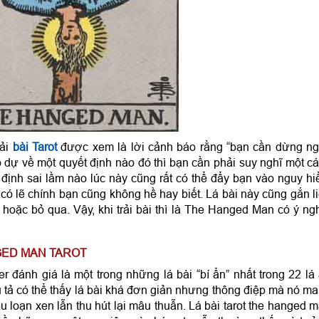
rải
bài Tarot
được xem là lời cảnh báo rằng “bạn cần dừng n
dự về một quyết định nào đó thì bạn cần phải suy nghĩ một c
định sai lầm nào lúc này cũng rất có thể đẩy bạn vào nguy h
à có lẽ chính bạn cũng không hề hay biết. Lá bài này cũng gắn l
hoặc bỏ qua. Vậy, khi trải bài thì là The Hanged Man có ý ng
GED MAN TAROT
ánh giá là một trong những lá bài “bí ẩn” nhất trong 22 lá
u tả có thể thấy lá bài khá đơn giản nhưng thông điệp mà nó m
ễu loạn xen lẫn thu hút lại mâu thuẫn. Lá bài tarot the hanged 