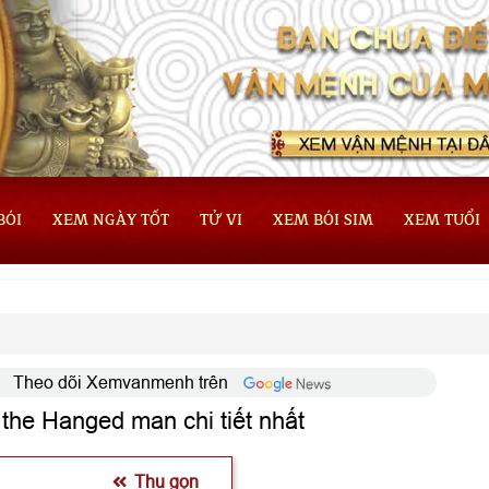
BÓI
XEM NGÀY TỐT
TỬ VI
XEM BÓI SIM
XEM TUỔI
Theo dõi Xemvanmenh trên
t the Hanged man chi tiết nhất
Thu gọn