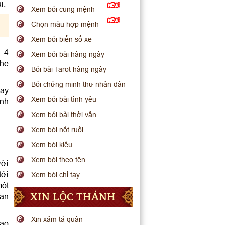
i.
Xem bói cung mệnh
Chọn màu hợp mệnh
Xem bói biển số xe
, 4
Xem bói bài hàng ngày
The
Bói bài Tarot hàng ngày
Bói chứng minh thư nhân dân
hay
Xem bói bài tình yêu
ình
Xem bói bài thời vận
Xem bói nốt ruồi
Xem bói kiều
Xem bói theo tên
ười
tới
Xem bói chỉ tay
một
XIN LỘC THÁNH
bạn
Xin xăm tả quân
hao