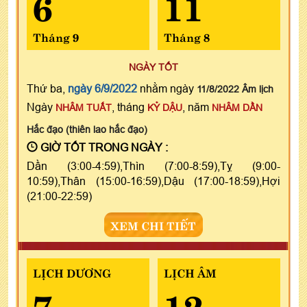
6
11
Tháng 9
Tháng 8
NGÀY TỐT
Thứ ba,
ngày 6/9/2022
nhằm ngày
11/8/2022 Âm lịch
Ngày
, tháng
, năm
NHÂM TUẤT
KỶ DẬU
NHÂM DẦN
Hắc đạo (thiên lao hắc đạo)
GIỜ TỐT TRONG NGÀY :
Dần (3:00-4:59),Thìn (7:00-8:59),Tỵ (9:00-
10:59),Thân (15:00-16:59),Dậu (17:00-18:59),Hợi
(21:00-22:59)
XEM CHI TIẾT
LỊCH DƯƠNG
LỊCH ÂM
7
12