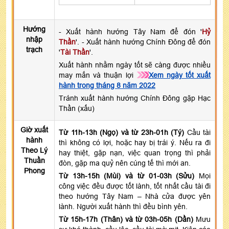
Hướng
- Xuất hành hướng Tây Nam để đón '
Hỷ
nhập
Thần
'. - Xuất hành hướng Chính Đông để đón
trạch
'
Tài Thần
'.
Xuất hành nhằm ngày tốt sẽ càng được nhiều
may mắn và thuận lợi
Xem ngày tốt xuất
hành trong tháng 8 năm 2022
Tránh xuất hành hướng Chính Đông gặp Hạc
Thần (xấu)
Giờ xuất
Từ 11h-13h (Ngọ) và từ 23h-01h (Tý)
Cầu tài
hành
thì không có lợi, hoặc hay bị trái ý. Nếu ra đi
Theo Lý
hay thiệt, gặp nạn, việc quan trọng thì phải
Thuần
đòn, gặp ma quỷ nên cúng tế thì mới an.
Phong
Từ 13h-15h (Mùi) và từ 01-03h (Sửu)
Mọi
công việc đều được tốt lành, tốt nhất cầu tài đi
theo hướng Tây Nam – Nhà cửa được yên
lành. Người xuất hành thì đều bình yên.
Từ 15h-17h (Thân) và từ 03h-05h (Dần)
Mưu