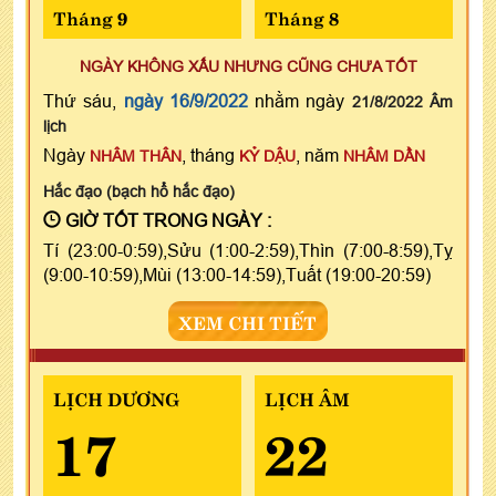
Tháng 9
Tháng 8
NGÀY KHÔNG XẤU NHƯNG CŨNG CHƯA TỐT
Thứ sáu,
ngày 16/9/2022
nhằm ngày
21/8/2022 Âm
lịch
Ngày
, tháng
, năm
NHÂM THÂN
KỶ DẬU
NHÂM DẦN
Hắc đạo (bạch hổ hắc đạo)
GIỜ TỐT TRONG NGÀY :
Tí (23:00-0:59),Sửu (1:00-2:59),Thìn (7:00-8:59),Tỵ
(9:00-10:59),Mùi (13:00-14:59),Tuất (19:00-20:59)
XEM CHI TIẾT
LỊCH DƯƠNG
LỊCH ÂM
17
22