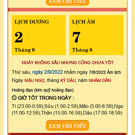
XEM CHI TIẾT
LỊCH DƯƠNG
LỊCH ÂM
2
7
Tháng 9
Tháng 8
NGÀY KHÔNG XẤU NHƯNG CŨNG CHƯA TỐT
Thứ sáu,
ngày 2/9/2022
nhằm ngày
7/8/2022 Âm lịch
Ngày
, tháng
, năm
MẬU NGỌ
KỶ DẬU
NHÂM DẦN
Hoàng đạo (kim quỹ hoàng đạo)
GIỜ TỐT TRONG NGÀY :
Tí (23:00-0:59),Sửu (1:00-2:59),Mão (5:00-6:59),Ngọ
(11:00-12:59),Thân (15:00-16:59),Dậu (17:00-18:59)
XEM CHI TIẾT