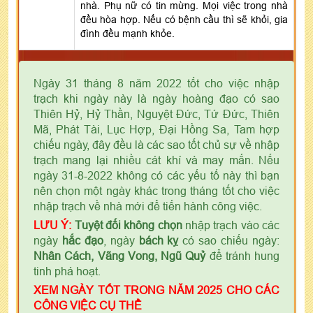
nhà. Phụ nữ có tin mừng. Mọi việc trong nhà
đều hòa hợp. Nếu có bệnh cầu thì sẽ khỏi, gia
đình đều mạnh khỏe.
Ngày 31 tháng 8 năm 2022 tốt cho việc nhập
trạch khi ngày này là ngày hoàng đạo có sao
Thiên Hỷ, Hỷ Thần, Nguyệt Đức, Tứ Đức, Thiên
Mã, Phát Tài, Lục Hợp, Đại Hồng Sa, Tam hợp
chiếu ngày, đây đều là các sao tốt chủ sự về nhập
trạch mang lại nhiều cát khí và may mắn. Nếu
ngày 31-8-2022 không có các yếu tố này thì bạn
nên chọn một ngày khác trong tháng tốt cho việc
nhập trạch về nhà mới để tiến hành công việc.
LƯU Ý:
Tuyệt đối không chọn
nhập trạch vào các
ngày
hắc đạo
, ngày
bách kỵ
có sao chiếu ngày:
Nhân Cách, Vãng Vong, Ngũ Quỷ
để tránh hung
tinh phá hoạt.
XEM NGÀY TỐT TRONG NĂM 2025 CHO CÁC
CÔNG VIỆC CỤ THỂ