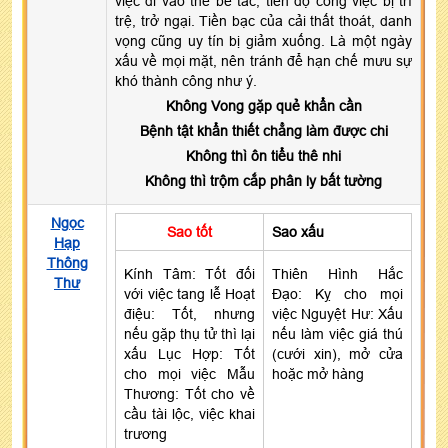
việc đi vào thế bế tắc, tiến độ công việc bị trì
trệ, trở ngại. Tiền bạc của cải thất thoát, danh
vọng cũng uy tín bị giảm xuống. Là một ngày
xấu về mọi mặt, nên tránh để hạn chế mưu sự
khó thành công như ý.
Không Vong gặp quẻ khẩn cần
Bệnh tật khẩn thiết chẳng làm được chi
Không thì ôn tiểu thê nhi
Không thì trộm cắp phân ly bất tường
Ngọc
Sao tốt
Sao xấu
Hạp
Thông
Kính Tâm: Tốt đối
Thiên Hình Hắc
Thư
với việc tang lễ Hoạt
Đạo: Kỵ cho mọi
điệu: Tốt, nhưng
việc Nguyệt Hư: Xấu
nếu gặp thụ tử thì lại
nếu làm việc giá thú
xấu Lục Hợp: Tốt
(cưới xin), mở cửa
cho mọi việc Mẫu
hoặc mở hàng
Thương: Tốt cho về
cầu tài lộc, việc khai
trương