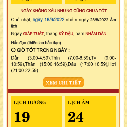
NGÀY KHÔNG XẤU NHƯNG CŨNG CHƯA TỐT
Chủ nhật,
ngày 18/9/2022
nhằm ngày
23/8/2022 Âm
lịch
Ngày
, tháng
, năm
GIÁP TUẤT
KỶ DẬU
NHÂM DẦN
Hắc đạo (thiên lao hắc đạo)
GIỜ TỐT TRONG NGÀY :
Dần (3:00-4:59),Thìn (7:00-8:59),Tỵ (9:00-
10:59),Thân (15:00-16:59),Dậu (17:00-18:59),Hợi
(21:00-22:59)
XEM CHI TIẾT
LỊCH DƯƠNG
LỊCH ÂM
19
24