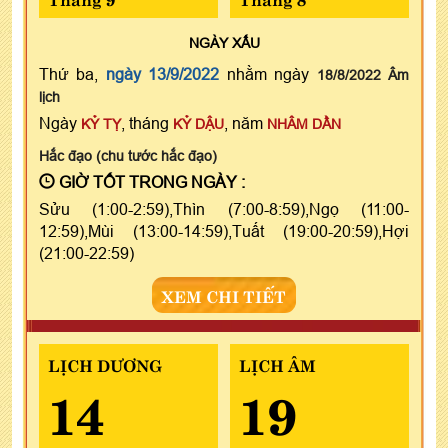
NGÀY
XẤU
Thứ ba,
ngày 13/9/2022
nhằm ngày
18/8/2022 Âm
lịch
Ngày
, tháng
, năm
KỶ TỴ
KỶ DẬU
NHÂM DẦN
Hắc đạo (chu tước hắc đạo)
GIỜ TỐT TRONG NGÀY :
Sửu (1:00-2:59),Thìn (7:00-8:59),Ngọ (11:00-
12:59),Mùi (13:00-14:59),Tuất (19:00-20:59),Hợi
(21:00-22:59)
XEM CHI TIẾT
LỊCH DƯƠNG
LỊCH ÂM
14
19