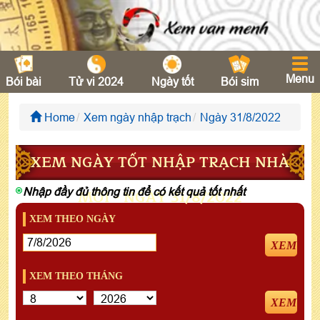
Menu
Bói bài
Tử vi 2024
Ngày tốt
Bói sim
Home
Xem ngày nhập trạch
Ngày 31/8/2022
XEM NGÀY TỐT NHẬP TRẠCH NHÀ
Nhập đầy đủ thông tin để có kết quả tốt nhất
MỚI - NGÀY 31/8/2022
XEM THEO NGÀY
XEM
XEM THEO THÁNG
XEM