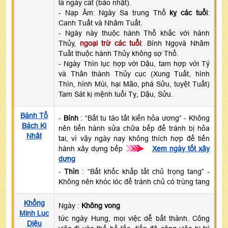
là ngày cát (bảo nhật).
- Nạp Âm: Ngày Sa trung Thổ
kỵ các tuổi
:
Canh Tuất và Nhâm Tuất.
- Ngày này thuộc hành Thổ khắc với hành
Thủy,
ngoại trừ các tuổi
: Bính Ngọvà Nhâm
Tuất thuộc hành Thủy không sợ Thổ.
- Ngày Thìn lục hợp với Dậu, tam hợp với Tý
và Thân thành Thủy cục (Xung Tuất, hình
Thìn, hình Mùi, hại Mão, phá Sửu, tuyệt Tuất)
Tam Sát kị mệnh tuổi Tỵ, Dậu, Sửu.
Bành Tổ
-
Bính
: “Bất tu táo tất kiến hỏa ương” - Không
Bách Kị
nên tiến hành sửa chữa bếp để tránh bị hỏa
Nhật
tai, vì vậy ngày nay không thích hợp để tiến
hành xây dựng bếp
>>>
Xem ngày tốt xây
dựng
-
Thìn
: “Bất khốc khấp tất chủ trọng tang” -
Không nên khóc lóc để tránh chủ có trùng tang
Khổng
Ngày :
Không vong
Minh Lục
tức ngày Hung, mọi việc dễ bất thành. Công
Diệu