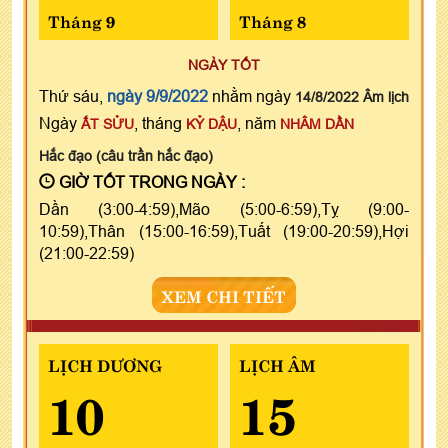
Tháng 9
Tháng 8
NGÀY TỐT
Thứ sáu,
ngày 9/9/2022
nhằm ngày
14/8/2022 Âm lịch
Ngày
, tháng
, năm
ẤT SỬU
KỶ DẬU
NHÂM DẦN
Hắc đạo (câu trần hắc đạo)
GIỜ TỐT TRONG NGÀY :
Dần (3:00-4:59),Mão (5:00-6:59),Tỵ (9:00-
10:59),Thân (15:00-16:59),Tuất (19:00-20:59),Hợi
(21:00-22:59)
XEM CHI TIẾT
LỊCH DƯƠNG
LỊCH ÂM
10
15