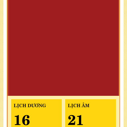
LỊCH DƯƠNG
LỊCH ÂM
16
21