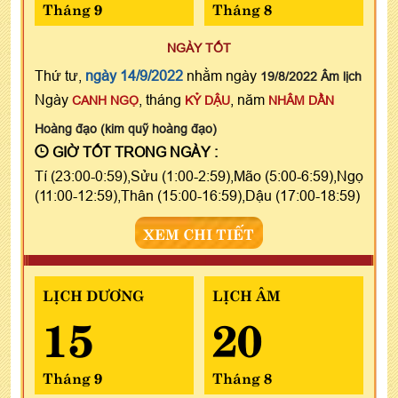
Tháng 9
Tháng 8
NGÀY TỐT
Thứ tư,
ngày 14/9/2022
nhằm ngày
19/8/2022 Âm lịch
Ngày
, tháng
, năm
CANH NGỌ
KỶ DẬU
NHÂM DẦN
Hoàng đạo (kim quỹ hoàng đạo)
GIỜ TỐT TRONG NGÀY :
Tí (23:00-0:59),Sửu (1:00-2:59),Mão (5:00-6:59),Ngọ
(11:00-12:59),Thân (15:00-16:59),Dậu (17:00-18:59)
XEM CHI TIẾT
LỊCH DƯƠNG
LỊCH ÂM
15
20
Tháng 9
Tháng 8