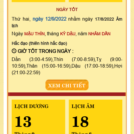
NGÀY TỐT
Thứ hai,
ngày 12/9/2022
nhằm ngày
17/8/2022 Âm
lịch
Ngày
, tháng
, năm
MẬU THÌN
KỶ DẬU
NHÂM DẦN
Hắc đạo (thiên hình hắc đạo)
GIỜ TỐT TRONG NGÀY :
Dần (3:00-4:59),Thìn (7:00-8:59),Tỵ (9:00-
10:59),Thân (15:00-16:59),Dậu (17:00-18:59),Hợi
(21:00-22:59)
XEM CHI TIẾT
LỊCH DƯƠNG
LỊCH ÂM
13
18
Tháng 9
Tháng 8