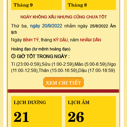
Tháng 9
Tháng 8
NGÀY KHÔNG XẤU NHƯNG CŨNG CHƯA TỐT
Thứ ba,
ngày 20/9/2022
nhằm ngày
25/8/2022 Âm
lịch
Ngày
, tháng
, năm
BÍNH TÝ
KỶ DẬU
NHÂM DẦN
Hoàng đạo (tư mệnh hoàng đạo)
GIỜ TỐT TRONG NGÀY :
Tí (23:00-0:59),Sửu (1:00-2:59),Mão (5:00-6:59),Ngọ
(11:00-12:59),Thân (15:00-16:59),Dậu (17:00-18:59)
XEM CHI TIẾT
LỊCH DƯƠNG
LỊCH ÂM
21
26