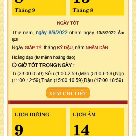
Tháng 9
Tháng 8
NGÀY TỐT
Thứ năm,
ngày 8/9/2022
nhằm ngày
13/8/2022 Âm
lịch
Ngày
, tháng
, năm
GIÁP TÝ
KỶ DẬU
NHÂM DẦN
Hoàng đạo (tư mệnh hoàng đạo)
GIỜ TỐT TRONG NGÀY :
Tí (23:00-0:59),Sửu (1:00-2:59),Mão (5:00-6:59),Ngọ
(11:00-12:59),Thân (15:00-16:59),Dậu (17:00-18:59)
XEM CHI TIẾT
LỊCH DƯƠNG
LỊCH ÂM
9
14