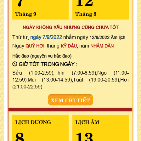
Tháng 9
Tháng 8
NGÀY KHÔNG XẤU NHƯNG CŨNG CHƯA TỐT
Thứ tư,
ngày 7/9/2022
nhằm ngày
12/8/2022 Âm lịch
Ngày
, tháng
, năm
QUÝ HỢI
KỶ DẬU
NHÂM DẦN
Hắc đạo (nguyên vu hắc đạo)
GIỜ TỐT TRONG NGÀY :
Sửu (1:00-2:59),Thìn (7:00-8:59),Ngọ (11:00-
12:59),Mùi (13:00-14:59),Tuất (19:00-20:59),Hợi
(21:00-22:59)
XEM CHI TIẾT
LỊCH DƯƠNG
LỊCH ÂM
8
13