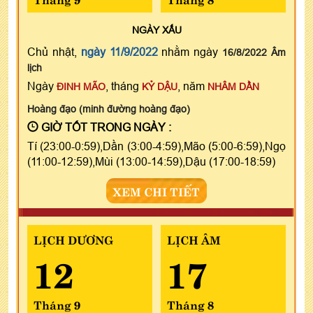
NGÀY
XẤU
Chủ nhật,
ngày 11/9/2022
nhằm ngày
16/8/2022 Âm
lịch
Ngày
, tháng
, năm
ĐINH MÃO
KỶ DẬU
NHÂM DẦN
Hoàng đạo (minh đường hoàng đạo)
GIỜ TỐT TRONG NGÀY :
Tí (23:00-0:59),Dần (3:00-4:59),Mão (5:00-6:59),Ngọ
(11:00-12:59),Mùi (13:00-14:59),Dậu (17:00-18:59)
XEM CHI TIẾT
LỊCH DƯƠNG
LỊCH ÂM
12
17
Tháng 9
Tháng 8