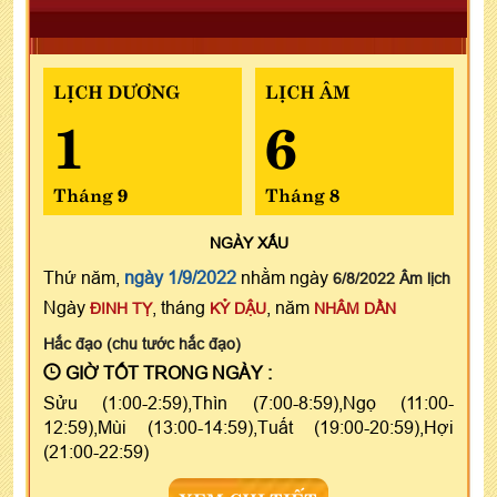
LỊCH DƯƠNG
LỊCH ÂM
1
6
Tháng 9
Tháng 8
NGÀY
XẤU
Thứ năm,
ngày 1/9/2022
nhằm ngày
6/8/2022 Âm lịch
Ngày
, tháng
, năm
ĐINH TỴ
KỶ DẬU
NHÂM DẦN
Hắc đạo (chu tước hắc đạo)
GIỜ TỐT TRONG NGÀY :
Sửu (1:00-2:59),Thìn (7:00-8:59),Ngọ (11:00-
12:59),Mùi (13:00-14:59),Tuất (19:00-20:59),Hợi
(21:00-22:59)