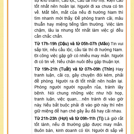
sự khó thành, cầu lộc, cầu tài mờ mịt. Kiện cáo
tốt nhất nên hoãn lại. Người đi xa chưa có tin
về. Mất tiền, mất của nếu đi hướng Nam thì
tìm nhanh mới thấy. Đề phòng tranh cãi, mâu
thuẫn hay miệng tiếng tầm thường. Việc làm
chậm, lâu la nhưng tốt nhất làm việc gì đều
cần chắc chắn.
Từ 17h-19h (Dậu) và từ 05h-07h (Mão)
Tin vui
sắp tới, nếu cầu lộc, cầu tài thì đi hướng Nam.
Đi công việc gặp gỡ có nhiều may mắn. Người
đi có tin về. Nếu chăn nuôi đều gặp thuận lợi.
Từ 19h-21h (Tuất) và từ 07h-09h (Thìn)
Hay
tranh luận, cãi cọ, gây chuyện đói kém, phải
đề phòng. Người ra đi tốt nhất nên hoãn lại.
Phòng người người nguyền rủa, tránh lây
bệnh. Nói chung những việc như hội họp,
tranh luận, việc quan,…nên tránh đi vào giờ
này. Nếu bắt buộc phải đi vào giờ này thì nên
giữ miệng để hạn ché gây ẩu đả hay cãi nhau.
Từ 21h-23h (Hợi) và từ 09h-11h (Tị)
Là giờ rất
tốt lành, nếu đi thường gặp được may mắn.
Buôn bán, kinh doanh có lời. Người đi sắp về