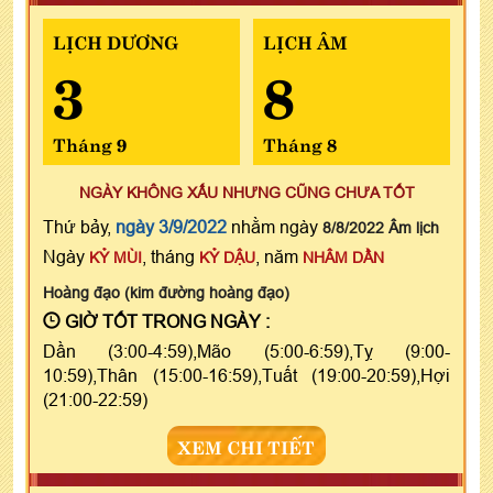
LỊCH DƯƠNG
LỊCH ÂM
3
8
Tháng 9
Tháng 8
NGÀY KHÔNG XẤU NHƯNG CŨNG CHƯA TỐT
Thứ bảy,
ngày 3/9/2022
nhằm ngày
8/8/2022 Âm lịch
Ngày
, tháng
, năm
KỶ MÙI
KỶ DẬU
NHÂM DẦN
Hoàng đạo (kim đường hoàng đạo)
GIỜ TỐT TRONG NGÀY :
Dần (3:00-4:59),Mão (5:00-6:59),Tỵ (9:00-
10:59),Thân (15:00-16:59),Tuất (19:00-20:59),Hợi
(21:00-22:59)
XEM CHI TIẾT