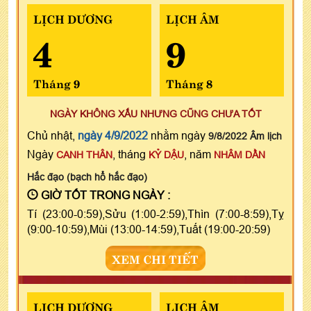
LỊCH DƯƠNG
LỊCH ÂM
4
9
Tháng 9
Tháng 8
NGÀY KHÔNG XẤU NHƯNG CŨNG CHƯA TỐT
Chủ nhật,
ngày 4/9/2022
nhằm ngày
9/8/2022 Âm lịch
Ngày
, tháng
, năm
CANH THÂN
KỶ DẬU
NHÂM DẦN
Hắc đạo (bạch hổ hắc đạo)
GIỜ TỐT TRONG NGÀY :
Tí (23:00-0:59),Sửu (1:00-2:59),Thìn (7:00-8:59),Tỵ
(9:00-10:59),Mùi (13:00-14:59),Tuất (19:00-20:59)
XEM CHI TIẾT
LỊCH DƯƠNG
LỊCH ÂM