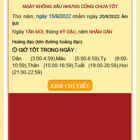
NGÀY KHÔNG XẤU NHƯNG CŨNG CHƯA TỐT
Thứ năm,
ngày 15/9/2022
nhằm ngày
20/8/2022 Âm
lịch
Ngày
, tháng
, năm
TÂN MÙI
KỶ DẬU
NHÂM DẦN
Hoàng đạo (kim đường hoàng đạo)
GIỜ TỐT TRONG NGÀY :
Dần (3:00-4:59),Mão (5:00-6:59),Tỵ (9:00-
10:59),Thân (15:00-16:59),Tuất (19:00-20:59),Hợi
(21:00-22:59)
XEM CHI TIẾT