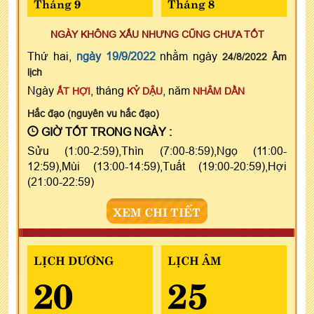
Tháng 9
Tháng 8
NGÀY KHÔNG XẤU NHƯNG CŨNG CHƯA TỐT
Thứ hai,
ngày 19/9/2022
nhằm ngày
24/8/2022 Âm
lịch
Ngày
, tháng
, năm
ẤT HỢI
KỶ DẬU
NHÂM DẦN
Hắc đạo (nguyên vu hắc đạo)
GIỜ TỐT TRONG NGÀY :
Sửu (1:00-2:59),Thìn (7:00-8:59),Ngọ (11:00-
12:59),Mùi (13:00-14:59),Tuất (19:00-20:59),Hợi
(21:00-22:59)
XEM CHI TIẾT
LỊCH DƯƠNG
LỊCH ÂM
20
25