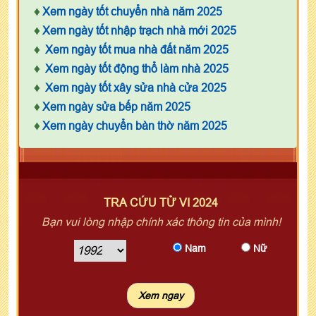
♦
Xem ngày tốt chuyển nhà năm 2025
♦
Xem ngày tốt nhập trạch nhà mới 2025
♦
Xem ngày tốt mua nhà đất năm 2025
♦
Xem ngày tốt động thổ làm nhà 2025
♦
Xem ngày tốt xây sửa nhà cửa 2025
♦
Xem ngày sửa bếp năm 2025
♦
Xem ngày chuyển bàn thờ năm 2025
TRA CỨU TỬ VI 2024
Bạn vui lòng nhập chính xác thông tin của mình!
Nam
Nữ