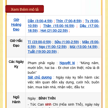
Xem thêm mô tả
Giờ
Dần (3:00-4:59)
;
Thìn (7:00-8:59)
;
Tỵ (9:00-
Hoàng
10:59)
;
Thân (15:00-16:59)
;
Dậu (17:00-
Đạo
18:59)
;
Hợi (21:00-22:59)
;
Giờ Hắc
Tí (23:00-0:59)
;
Sửu (1:00-2:59)
;
Mão (5:00-
Đạo
6:59)
;
Ngọ (11:00-12:59)
;
Mùi (13:00-14:59)
;
Tuất (19:00-20:59)
;
Các Ngày
Phạm phải ngày :
Nguyệt kị
: “Mùng năm,
Kỵ
mười bốn, hai ba - Đi chơi còn thiệt, nữa là đi
buôn”
Sát chủ dương
: Ngày này kỵ tiến hành các
việc liên quan đến xây dựng, cưới hỏi, buôn
bán, mua bán nhà, nhận việc, đầu tư.
Ngũ
Ngày :
BÍNH THÌN
Hành
- Tức Can
sinh
Chi (Hỏa sinh Thổ), ngày này