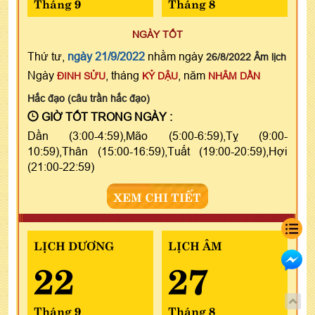
Tháng 9
Tháng 8
NGÀY TỐT
Thứ tư,
ngày 21/9/2022
nhằm ngày
26/8/2022 Âm lịch
Ngày
, tháng
, năm
ĐINH SỬU
KỶ DẬU
NHÂM DẦN
Hắc đạo (câu trần hắc đạo)
GIỜ TỐT TRONG NGÀY :
Dần (3:00-4:59),Mão (5:00-6:59),Tỵ (9:00-
10:59),Thân (15:00-16:59),Tuất (19:00-20:59),Hợi
(21:00-22:59)
XEM CHI TIẾT
LỊCH DƯƠNG
LỊCH ÂM
22
27
Tháng 9
Tháng 8