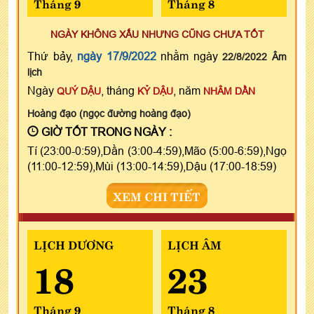
Tháng 9
Tháng 8
NGÀY KHÔNG XẤU NHƯNG CŨNG CHƯA TỐT
Thứ bảy,
ngày 17/9/2022
nhằm ngày
22/8/2022 Âm
lịch
Ngày
, tháng
, năm
QUÝ DẬU
KỶ DẬU
NHÂM DẦN
Hoàng đạo (ngọc đường hoàng đạo)
GIỜ TỐT TRONG NGÀY :
Tí (23:00-0:59),Dần (3:00-4:59),Mão (5:00-6:59),Ngọ
(11:00-12:59),Mùi (13:00-14:59),Dậu (17:00-18:59)
XEM CHI TIẾT
LỊCH DƯƠNG
LỊCH ÂM
18
23
Tháng 9
Tháng 8