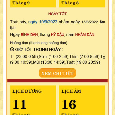
Tháng 9
Tháng 8
NGÀY TỐT
Thứ bảy,
ngày 10/9/2022
nhằm ngày
15/8/2022 Âm
lịch
Ngày
, tháng
, năm
BÍNH DẦN
KỶ DẬU
NHÂM DẦN
Hoàng đạo (thanh long hoàng đạo)
GIỜ TỐT TRONG NGÀY :
Tí (23:00-0:59),Sửu (1:00-2:59),Thìn (7:00-8:59),Tỵ
(9:00-10:59),Mùi (13:00-14:59),Tuất (19:00-20:59)
XEM CHI TIẾT
LỊCH DƯƠNG
LỊCH ÂM
11
16
Tháng 9
Tháng 8