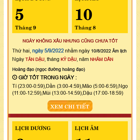
5
10
Tháng 9
Tháng 8
NGÀY KHÔNG XẤU NHƯNG CŨNG CHƯA TỐT
Thứ hai,
ngày 5/9/2022
nhằm ngày
10/8/2022 Âm lịch
Ngày
, tháng
, năm
TÂN DẬU
KỶ DẬU
NHÂM DẦN
Hoàng đạo (ngọc đường hoàng đạo)
GIỜ TỐT TRONG NGÀY :
Tí (23:00-0:59),Dần (3:00-4:59),Mão (5:00-6:59),Ngọ
(11:00-12:59),Mùi (13:00-14:59),Dậu (17:00-18:59)
XEM CHI TIẾT
LỊCH DƯƠNG
LỊCH ÂM