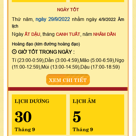
NGÀY TỐT
Thứ năm,
ngày 29/9/2022
nhằm ngày
4/9/2022 Âm
lịch
Ngày
, tháng
, năm
ẤT DẬU
CANH TUẤT
NHÂM DẦN
Hoàng đạo (kim đường hoàng đạo)
GIỜ TỐT TRONG NGÀY :
Tí (23:00-0:59),Dần (3:00-4:59),Mão (5:00-6:59),Ngọ
(11:00-12:59),Mùi (13:00-14:59),Dậu (17:00-18:59)
XEM CHI TIẾT
LỊCH DƯƠNG
LỊCH ÂM
30
5
Tháng 9
Tháng 9