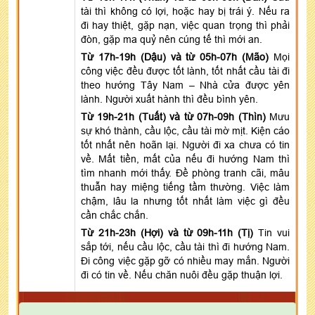
tài thì không có lợi, hoặc hay bị trái ý. Nếu ra
đi hay thiệt, gặp nạn, việc quan trọng thì phải
đòn, gặp ma quỷ nên cúng tế thì mới an.
Từ 17h-19h (Dậu) và từ 05h-07h (Mão)
Mọi
công việc đều được tốt lành, tốt nhất cầu tài đi
theo hướng Tây Nam – Nhà cửa được yên
lành. Người xuất hành thì đều bình yên.
Từ 19h-21h (Tuất) và từ 07h-09h (Thìn)
Mưu
sự khó thành, cầu lộc, cầu tài mờ mịt. Kiện cáo
tốt nhất nên hoãn lại. Người đi xa chưa có tin
về. Mất tiền, mất của nếu đi hướng Nam thì
tìm nhanh mới thấy. Đề phòng tranh cãi, mâu
thuẫn hay miệng tiếng tầm thường. Việc làm
chậm, lâu la nhưng tốt nhất làm việc gì đều
cần chắc chắn.
Từ 21h-23h (Hợi) và từ 09h-11h (Tị)
Tin vui
sắp tới, nếu cầu lộc, cầu tài thì đi hướng Nam.
Đi công việc gặp gỡ có nhiều may mắn. Người
đi có tin về. Nếu chăn nuôi đều gặp thuận lợi.