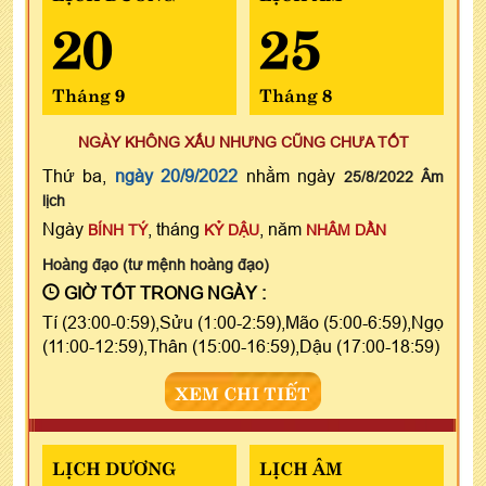
20
25
Tháng 9
Tháng 8
NGÀY KHÔNG XẤU NHƯNG CŨNG CHƯA TỐT
Thứ ba,
ngày 20/9/2022
nhằm ngày
25/8/2022 Âm
lịch
Ngày
, tháng
, năm
BÍNH TÝ
KỶ DẬU
NHÂM DẦN
Hoàng đạo (tư mệnh hoàng đạo)
GIỜ TỐT TRONG NGÀY :
Tí (23:00-0:59),Sửu (1:00-2:59),Mão (5:00-6:59),Ngọ
(11:00-12:59),Thân (15:00-16:59),Dậu (17:00-18:59)
XEM CHI TIẾT
LỊCH DƯƠNG
LỊCH ÂM