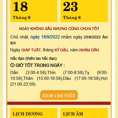
18
23
Tháng 9
Tháng 8
NGÀY KHÔNG XẤU NHƯNG CŨNG CHƯA TỐT
Chủ nhật,
ngày 18/9/2022
nhằm ngày
23/8/2022 Âm
lịch
Ngày
, tháng
, năm
GIÁP TUẤT
KỶ DẬU
NHÂM DẦN
Hắc đạo (thiên lao hắc đạo)
GIỜ TỐT TRONG NGÀY :
Dần (3:00-4:59),Thìn (7:00-8:59),Tỵ (9:00-
10:59),Thân (15:00-16:59),Dậu (17:00-18:59),Hợi
(21:00-22:59)
XEM CHI TIẾT
LỊCH DƯƠNG
LỊCH ÂM