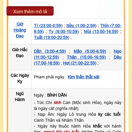
Xem thêm mô tả
Giờ
Tí (23:00-0:59)
;
Sửu (1:00-2:59)
;
Thìn (7:00-
Hoàng
8:59)
;
Tỵ (9:00-10:59)
;
Mùi (13:00-14:59)
;
Đạo
Tuất (19:00-20:59)
;
Giờ Hắc
Dần (3:00-4:59)
;
Mão (5:00-6:59)
;
Ngọ
Đạo
(11:00-12:59)
;
Thân (15:00-16:59)
;
Dậu
(17:00-18:59)
;
Hợi (21:00-22:59)
;
Các Ngày
Phạm phải ngày :
Kim thần thất sát
:
Kỵ
Ngũ
Ngày :
BÍNH DẦN
Hành
- Tức Chi
sinh
Can (Mộc sinh Hỏa), ngày này
là ngày cát (nghĩa nhật).
- Nạp Âm: Ngày Lô trung Hỏa
kỵ các tuổi
:
Canh Thân và Nhâm Thân.
- Ngày này thuộc hành Hỏa
khắc
với hành
Kim,
ngoại trừ các tuổi
: Nhâm Thân và Giáp