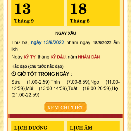
13
18
Tháng 9
Tháng 8
NGÀY
XẤU
Thứ ba,
ngày 13/9/2022
nhằm ngày
18/8/2022 Âm
lịch
Ngày
, tháng
, năm
KỶ TỴ
KỶ DẬU
NHÂM DẦN
Hắc đạo (chu tước hắc đạo)
GIỜ TỐT TRONG NGÀY :
Sửu (1:00-2:59),Thìn (7:00-8:59),Ngọ (11:00-
12:59),Mùi (13:00-14:59),Tuất (19:00-20:59),Hợi
(21:00-22:59)
XEM CHI TIẾT
LỊCH DƯƠNG
LỊCH ÂM