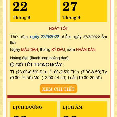
22
27
Tháng 9
Tháng 8
NGÀY TỐT
Thứ năm,
ngày 22/9/2022
nhằm ngày
27/8/2022 Âm
lịch
Ngày
, tháng
, năm
MẬU DẦN
KỶ DẬU
NHÂM DẦN
Hoàng đạo (thanh long hoàng đạo)
GIỜ TỐT TRONG NGÀY :
Tí (23:00-0:59),Sửu (1:00-2:59),Thìn (7:00-8:59),Tỵ
(9:00-10:59),Mùi (13:00-14:59),Tuất (19:00-20:59)
XEM CHI TIẾT
LỊCH DƯƠNG
LỊCH ÂM