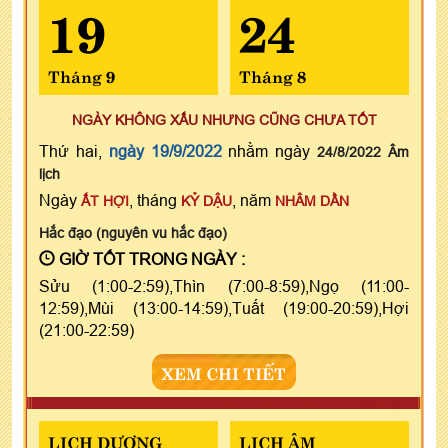
19
24
Tháng 9
Tháng 8
NGÀY KHÔNG XẤU NHƯNG CŨNG CHƯA TỐT
Thứ hai,
ngày 19/9/2022
nhằm ngày
24/8/2022 Âm
lịch
Ngày
, tháng
, năm
ẤT HỢI
KỶ DẬU
NHÂM DẦN
Hắc đạo (nguyên vu hắc đạo)
GIỜ TỐT TRONG NGÀY :
Sửu (1:00-2:59),Thìn (7:00-8:59),Ngọ (11:00-
12:59),Mùi (13:00-14:59),Tuất (19:00-20:59),Hợi
(21:00-22:59)
XEM CHI TIẾT
LỊCH DƯƠNG
LỊCH ÂM