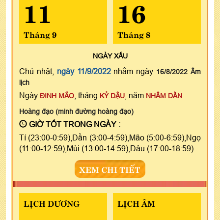
11
16
Tháng 9
Tháng 8
NGÀY
XẤU
Chủ nhật,
ngày 11/9/2022
nhằm ngày
16/8/2022 Âm
lịch
Ngày
, tháng
, năm
ĐINH MÃO
KỶ DẬU
NHÂM DẦN
Hoàng đạo (minh đường hoàng đạo)
GIỜ TỐT TRONG NGÀY :
Tí (23:00-0:59),Dần (3:00-4:59),Mão (5:00-6:59),Ngọ
(11:00-12:59),Mùi (13:00-14:59),Dậu (17:00-18:59)
XEM CHI TIẾT
LỊCH DƯƠNG
LỊCH ÂM