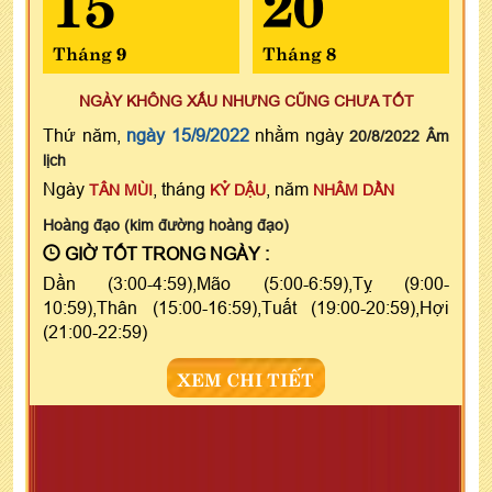
Tháng 9
Tháng 8
NGÀY KHÔNG XẤU NHƯNG CŨNG CHƯA TỐT
Thứ năm,
ngày 15/9/2022
nhằm ngày
20/8/2022 Âm
lịch
Ngày
, tháng
, năm
TÂN MÙI
KỶ DẬU
NHÂM DẦN
Hoàng đạo (kim đường hoàng đạo)
GIỜ TỐT TRONG NGÀY :
Dần (3:00-4:59),Mão (5:00-6:59),Tỵ (9:00-
10:59),Thân (15:00-16:59),Tuất (19:00-20:59),Hợi
(21:00-22:59)
XEM CHI TIẾT