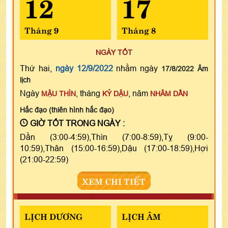
12
17
Tháng 9
Tháng 8
NGÀY TỐT
Thứ hai,
ngày 12/9/2022
nhằm ngày
17/8/2022 Âm
lịch
Ngày
, tháng
, năm
MẬU THÌN
KỶ DẬU
NHÂM DẦN
Hắc đạo (thiên hình hắc đạo)
GIỜ TỐT TRONG NGÀY :
Dần (3:00-4:59),Thìn (7:00-8:59),Tỵ (9:00-
10:59),Thân (15:00-16:59),Dậu (17:00-18:59),Hợi
(21:00-22:59)
XEM CHI TIẾT
LỊCH DƯƠNG
LỊCH ÂM