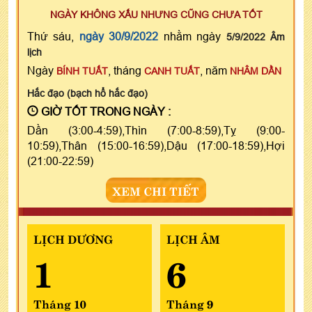
NGÀY KHÔNG XẤU NHƯNG CŨNG CHƯA TỐT
Thứ sáu,
ngày 30/9/2022
nhằm ngày
5/9/2022 Âm
lịch
Ngày
, tháng
, năm
BÍNH TUẤT
CANH TUẤT
NHÂM DẦN
Hắc đạo (bạch hổ hắc đạo)
GIỜ TỐT TRONG NGÀY :
Dần (3:00-4:59),Thìn (7:00-8:59),Tỵ (9:00-
10:59),Thân (15:00-16:59),Dậu (17:00-18:59),Hợi
(21:00-22:59)
XEM CHI TIẾT
LỊCH DƯƠNG
LỊCH ÂM
1
6
Tháng 10
Tháng 9