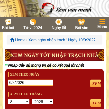
Menu
Bói bài
Tử vi 2024
Ngày tốt
Bói sim
Home
Xem ngày nhập trạch
Ngày 10/9/2022
XEM NGÀY TỐT NHẬP TRẠCH NHÀ
Nhập đầy đủ thông tin để có kết quả tốt nhất
MỚI - NGÀY 10/9/2022
XEM THEO NGÀY
XEM
XEM THEO THÁNG
XEM