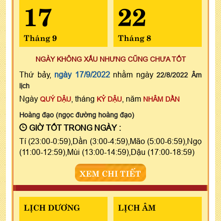
17
22
Tháng 9
Tháng 8
NGÀY KHÔNG XẤU NHƯNG CŨNG CHƯA TỐT
Thứ bảy,
ngày 17/9/2022
nhằm ngày
22/8/2022 Âm
lịch
Ngày
, tháng
, năm
QUÝ DẬU
KỶ DẬU
NHÂM DẦN
Hoàng đạo (ngọc đường hoàng đạo)
GIỜ TỐT TRONG NGÀY :
Tí (23:00-0:59),Dần (3:00-4:59),Mão (5:00-6:59),Ngọ
(11:00-12:59),Mùi (13:00-14:59),Dậu (17:00-18:59)
XEM CHI TIẾT
LỊCH DƯƠNG
LỊCH ÂM