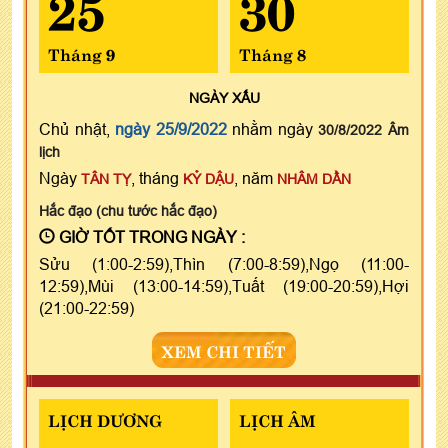
25
30
Tháng 9
Tháng 8
NGÀY
XẤU
Chủ nhật,
ngày 25/9/2022
nhằm ngày
30/8/2022 Âm
lịch
Ngày
, tháng
, năm
TÂN TỴ
KỶ DẬU
NHÂM DẦN
Hắc đạo (chu tước hắc đạo)
GIỜ TỐT TRONG NGÀY :
Sửu (1:00-2:59),Thìn (7:00-8:59),Ngọ (11:00-
12:59),Mùi (13:00-14:59),Tuất (19:00-20:59),Hợi
(21:00-22:59)
XEM CHI TIẾT
LỊCH DƯƠNG
LỊCH ÂM