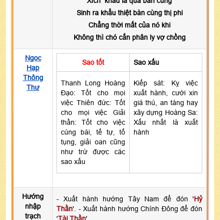
Xích khẩu là quả bần cùng
Sinh ra khẩu thiệt bàn cùng thị phi
Chẳng thời mất của nó khi
Không thì chó cắn phân ly vợ chồng
Ngọc
Sao tốt
Sao xấu
Hạp
Thông
Thanh Long Hoàng
Kiếp sát: Kỵ việc
Thư
Đạo: Tốt cho mọi
xuất hành, cưới xin
việc Thiên đức: Tốt
giá thú, an táng hay
cho mọi việc Giải
xây dựng Hoàng Sa:
thần: Tốt cho việc
Xấu nhất là xuất
cúng bái, tế tự, tố
hành
tụng, giải oan cũng
như trừ được các
sao xấu
Hướng
- Xuất hành hướng Tây Nam để đón '
Hỷ
nhập
Thần
'. - Xuất hành hướng Chính Đông để đón
trạch
'
Tài Thần
'.