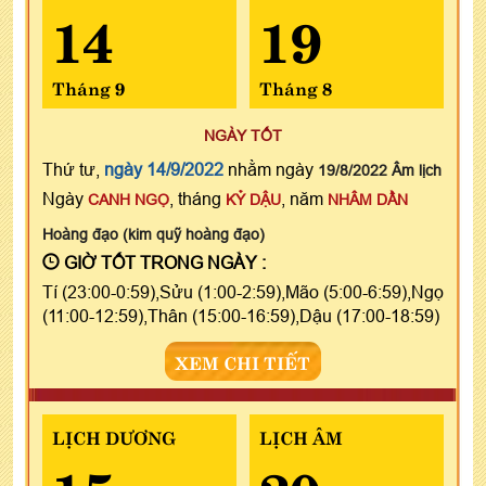
14
19
Tháng 9
Tháng 8
NGÀY TỐT
Thứ tư,
ngày 14/9/2022
nhằm ngày
19/8/2022 Âm lịch
Ngày
, tháng
, năm
CANH NGỌ
KỶ DẬU
NHÂM DẦN
Hoàng đạo (kim quỹ hoàng đạo)
GIỜ TỐT TRONG NGÀY :
Tí (23:00-0:59),Sửu (1:00-2:59),Mão (5:00-6:59),Ngọ
(11:00-12:59),Thân (15:00-16:59),Dậu (17:00-18:59)
XEM CHI TIẾT
LỊCH DƯƠNG
LỊCH ÂM
15
20