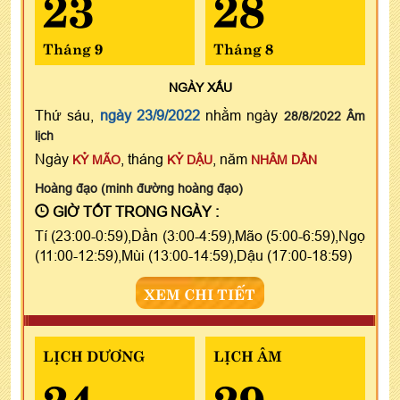
23
28
Tháng 9
Tháng 8
NGÀY
XẤU
Thứ sáu,
ngày 23/9/2022
nhằm ngày
28/8/2022 Âm
lịch
Ngày
, tháng
, năm
KỶ MÃO
KỶ DẬU
NHÂM DẦN
Hoàng đạo (minh đường hoàng đạo)
GIỜ TỐT TRONG NGÀY :
Tí (23:00-0:59),Dần (3:00-4:59),Mão (5:00-6:59),Ngọ
(11:00-12:59),Mùi (13:00-14:59),Dậu (17:00-18:59)
XEM CHI TIẾT
LỊCH DƯƠNG
LỊCH ÂM
24
29