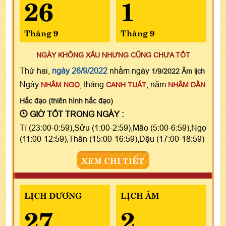
26
1
Tháng 9
Tháng 9
NGÀY KHÔNG XẤU NHƯNG CŨNG CHƯA TỐT
Thứ hai,
ngày 26/9/2022
nhằm ngày
1/9/2022 Âm lịch
Ngày
, tháng
, năm
NHÂM NGỌ
CANH TUẤT
NHÂM DẦN
Hắc đạo (thiên hình hắc đạo)
GIỜ TỐT TRONG NGÀY :
Tí (23:00-0:59),Sửu (1:00-2:59),Mão (5:00-6:59),Ngọ
(11:00-12:59),Thân (15:00-16:59),Dậu (17:00-18:59)
XEM CHI TIẾT
LỊCH DƯƠNG
LỊCH ÂM
27
2