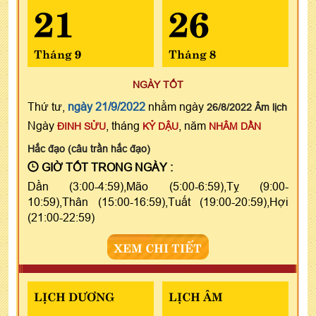
21
26
Tháng 9
Tháng 8
NGÀY TỐT
Thứ tư,
ngày 21/9/2022
nhằm ngày
26/8/2022 Âm lịch
Ngày
, tháng
, năm
ĐINH SỬU
KỶ DẬU
NHÂM DẦN
Hắc đạo (câu trần hắc đạo)
GIỜ TỐT TRONG NGÀY :
Dần (3:00-4:59),Mão (5:00-6:59),Tỵ (9:00-
10:59),Thân (15:00-16:59),Tuất (19:00-20:59),Hợi
(21:00-22:59)
XEM CHI TIẾT
LỊCH DƯƠNG
LỊCH ÂM