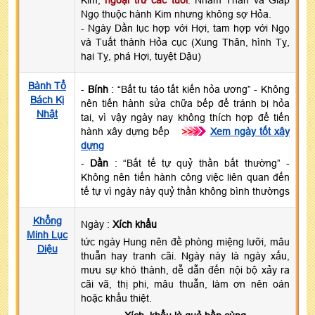
Ngọ thuộc hành Kim nhưng không sợ Hỏa.
- Ngày Dần lục hợp với Hợi, tam hợp với Ngọ
và Tuất thành Hỏa cục (Xung Thân, hình Tỵ,
hại Tỵ, phá Hợi, tuyệt Dậu)
Bành Tổ
-
Bính
: “Bất tu táo tất kiến hỏa ương” - Không
Bách Kị
nên tiến hành sửa chữa bếp để tránh bị hỏa
Nhật
tai, vì vậy ngày nay không thích hợp để tiến
hành xây dựng bếp
>>>
Xem ngày tốt xây
dựng
-
Dần
: “Bất tế tự quỷ thần bất thường” -
Không nên tiến hành công việc liên quan đến
tế tự vì ngày này quỷ thần không bình thườngs
Khổng
Ngày :
Xích khẩu
Minh Lục
tức ngày Hung nên đề phòng miệng lưỡi, mâu
Diệu
thuẫn hay tranh cãi. Ngày này là ngày xấu,
mưu sự khó thành, dễ dẫn đến nội bộ xảy ra
cãi vã, thị phi, mâu thuẫn, làm ơn nên oán
hoặc khẩu thiệt.