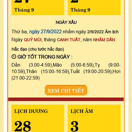
Tháng 9
Tháng 9
NGÀY
XẤU
Thứ ba,
ngày 27/9/2022
nhằm ngày
2/9/2022 Âm lịch
Ngày
, tháng
, năm
QUÝ MÙI
CANH TUẤT
NHÂM DẦN
Hắc đạo (chu tước hắc đạo)
GIỜ TỐT TRONG NGÀY :
Dần (3:00-4:59),Mão (5:00-6:59),Tỵ (9:00-
10:59),Thân (15:00-16:59),Tuất (19:00-20:59),Hợi
(21:00-22:59)
XEM CHI TIẾT
LỊCH DƯƠNG
LỊCH ÂM
28
3