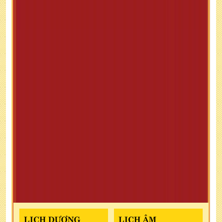
LỊCH DƯƠNG
LỊCH ÂM