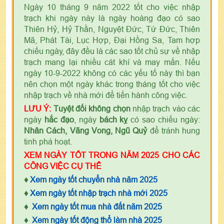
Ngày 10 tháng 9 năm 2022 tốt cho việc nhập
trạch khi ngày này là ngày hoàng đạo có sao
Thiên Hỷ, Hỷ Thần, Nguyệt Đức, Tứ Đức, Thiên
Mã, Phát Tài, Lục Hợp, Đại Hồng Sa, Tam hợp
chiếu ngày, đây đều là các sao tốt chủ sự về nhập
trạch mang lại nhiều cát khí và may mắn. Nếu
ngày 10-9-2022 không có các yếu tố này thì bạn
nên chọn một ngày khác trong tháng tốt cho việc
nhập trạch về nhà mới để tiến hành công việc.
LƯU Ý:
Tuyệt đối không chọn
nhập trạch vào các
ngày
hắc đạo
, ngày
bách kỵ
có sao chiếu ngày:
Nhân Cách, Vãng Vong, Ngũ Quỷ
để tránh hung
tinh phá hoạt.
XEM NGÀY TỐT TRONG NĂM 2025 CHO CÁC
CÔNG VIỆC CỤ THỂ
♦
Xem ngày tốt chuyển nhà năm 2025
♦
Xem ngày tốt nhập trạch nhà mới 2025
♦
Xem ngày tốt mua nhà đất năm 2025
♦
Xem ngày tốt động thổ làm nhà 2025