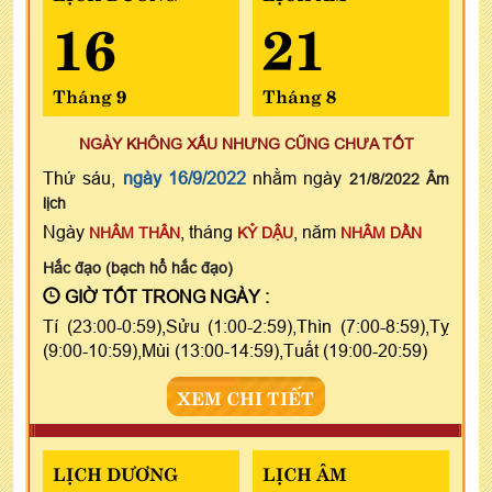
16
21
Tháng 9
Tháng 8
NGÀY KHÔNG XẤU NHƯNG CŨNG CHƯA TỐT
Thứ sáu,
ngày 16/9/2022
nhằm ngày
21/8/2022 Âm
lịch
Ngày
, tháng
, năm
NHÂM THÂN
KỶ DẬU
NHÂM DẦN
Hắc đạo (bạch hổ hắc đạo)
GIỜ TỐT TRONG NGÀY :
Tí (23:00-0:59),Sửu (1:00-2:59),Thìn (7:00-8:59),Tỵ
(9:00-10:59),Mùi (13:00-14:59),Tuất (19:00-20:59)
XEM CHI TIẾT
LỊCH DƯƠNG
LỊCH ÂM