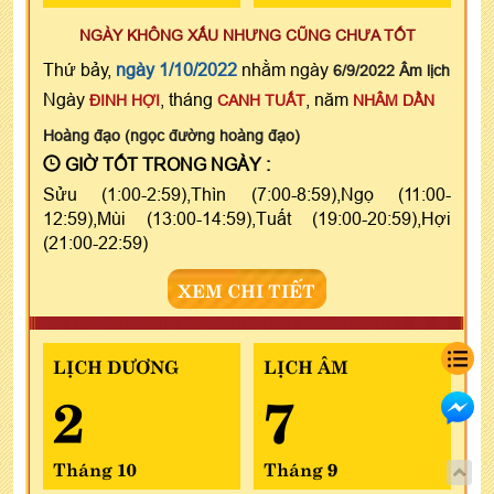
NGÀY KHÔNG XẤU NHƯNG CŨNG CHƯA TỐT
Thứ bảy,
ngày 1/10/2022
nhằm ngày
6/9/2022 Âm lịch
Ngày
, tháng
, năm
ĐINH HỢI
CANH TUẤT
NHÂM DẦN
Hoàng đạo (ngọc đường hoàng đạo)
GIỜ TỐT TRONG NGÀY :
Sửu (1:00-2:59),Thìn (7:00-8:59),Ngọ (11:00-
12:59),Mùi (13:00-14:59),Tuất (19:00-20:59),Hợi
(21:00-22:59)
XEM CHI TIẾT
LỊCH DƯƠNG
LỊCH ÂM
2
7
Tháng 10
Tháng 9