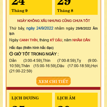
Tháng 9
Tháng 8
NGÀY KHÔNG XẤU NHƯNG CŨNG CHƯA TỐT
Thứ bảy,
ngày 24/9/2022
nhằm ngày
29/8/2022 Âm
lịch
Ngày
, tháng
, năm
CANH THÌN
KỶ DẬU
NHÂM DẦN
Hắc đạo (thiên hình hắc đạo)
GIỜ TỐT TRONG NGÀY :
Dần (3:00-4:59),Thìn (7:00-8:59),Tỵ (9:00-
10:59),Thân (15:00-16:59),Dậu (17:00-18:59),Hợi
(21:00-22:59)
XEM CHI TIẾT
LỊCH DƯƠNG
LỊCH ÂM