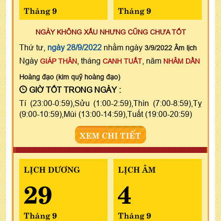
Tháng 9
Tháng 9
NGÀY KHÔNG XẤU NHƯNG CŨNG CHƯA TỐT
Thứ tư,
ngày 28/9/2022
nhằm ngày
3/9/2022 Âm lịch
Ngày
, tháng
, năm
GIÁP THÂN
CANH TUẤT
NHÂM DẦN
Hoàng đạo (kim quỹ hoàng đạo)
GIỜ TỐT TRONG NGÀY :
Tí (23:00-0:59),Sửu (1:00-2:59),Thìn (7:00-8:59),Tỵ
(9:00-10:59),Mùi (13:00-14:59),Tuất (19:00-20:59)
XEM CHI TIẾT
LỊCH DƯƠNG
LỊCH ÂM
29
4
Tháng 9
Tháng 9