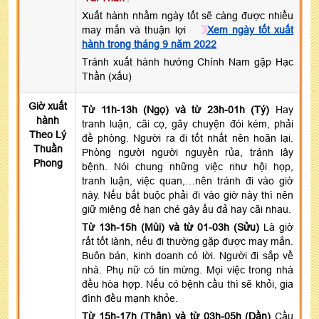
Xuất hành nhằm ngày tốt sẽ càng được nhiều
may mắn và thuận lợi
Xem ngày tốt xuất
hành trong tháng 9 năm 2022
Tránh xuất hành hướng Chính Nam gặp Hạc
Thần (xấu)
Giờ xuất
Từ 11h-13h (Ngọ) và từ 23h-01h (Tý)
Hay
hành
tranh luận, cãi cọ, gây chuyện đói kém, phải
Theo Lý
đề phòng. Người ra đi tốt nhất nên hoãn lại.
Thuần
Phòng người người nguyền rủa, tránh lây
Phong
bệnh. Nói chung những việc như hội họp,
tranh luận, việc quan,…nên tránh đi vào giờ
này. Nếu bắt buộc phải đi vào giờ này thì nên
giữ miệng để hạn ché gây ẩu đả hay cãi nhau.
Từ 13h-15h (Mùi) và từ 01-03h (Sửu)
Là giờ
rất tốt lành, nếu đi thường gặp được may mắn.
Buôn bán, kinh doanh có lời. Người đi sắp về
nhà. Phụ nữ có tin mừng. Mọi việc trong nhà
đều hòa hợp. Nếu có bệnh cầu thì sẽ khỏi, gia
đình đều mạnh khỏe.
Từ 15h-17h (Thân) và từ 03h-05h (Dần)
Cầu