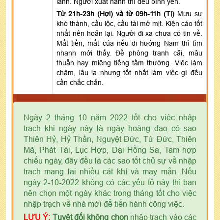
lành. Người xuất hành thì đều bình yên.
Từ 21h-23h (Hợi) và từ 09h-11h (Tị)
Mưu sự
khó thành, cầu lộc, cầu tài mờ mịt. Kiện cáo tốt
nhất nên hoãn lại. Người đi xa chưa có tin về.
Mất tiền, mất của nếu đi hướng Nam thì tìm
nhanh mới thấy. Đề phòng tranh cãi, mâu
thuẫn hay miệng tiếng tầm thường. Việc làm
chậm, lâu la nhưng tốt nhất làm việc gì đều
cần chắc chắn.
Ngày 2 tháng 10 năm 2022 tốt cho việc nhập
trạch khi ngày này là ngày hoàng đạo có sao
Thiên Hỷ, Hỷ Thần, Nguyệt Đức, Tứ Đức, Thiên
Mã, Phát Tài, Lục Hợp, Đại Hồng Sa, Tam hợp
chiếu ngày, đây đều là các sao tốt chủ sự về nhập
trạch mang lại nhiều cát khí và may mắn. Nếu
ngày 2-10-2022 không có các yếu tố này thì bạn
nên chọn một ngày khác trong tháng tốt cho việc
nhập trạch về nhà mới để tiến hành công việc.
LƯU Ý:
Tuyệt đối không chọn
nhập trạch vào các