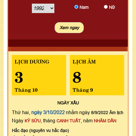
Nam
Nữ
LỊCH DƯƠNG
LỊCH ÂM
3
8
Tháng 10
Tháng 9
NGÀY
XẤU
Thứ hai,
ngày 3/10/2022
nhằm ngày
8/9/2022 Âm lịch
Ngày
, tháng
, năm
KỶ SỬU
CANH TUẤT
NHÂM DẦN
Hắc đạo (nguyên vu hắc đạo)