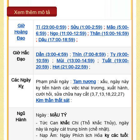
Xem thêm mô tả
Giờ
Tí (23:00-0:59)
;
Sửu (1:00-2:59)
;
Mão (5:00-
Hoàng
6:59)
;
Ngọ (11:00-12:59)
;
Thân (15:00-16:59)
Đạo
;
Dậu (17:00-18:59)
;
Giờ Hắc
Dần (3:00-4:59)
;
Thìn (7:00-8:59)
;
Tỵ (9:00-
Đạo
10:59)
;
Mùi (13:00-14:59)
;
Tuất (19:00-
20:59)
;
Hợi (21:00-22:59)
;
Các Ngày
Phạm phải ngày :
Tam nương
: xấu, ngày này
Kỵ
kỵ tiến hành các việc khai trương, xuất hành,
cưới hỏi, sửa chữa hay cất (3,7,13,18,22,27)
Kim thần thất sát
:
Ngũ
Ngày :
MẬU TÝ
Hành
- Tức Can
khắc
Chi (Thổ khắc Thủy), ngày
này là ngày cát trung bình (chế nhật).
- Nạp Âm: Ngày Phích lịch Hỏa
kỵ các tuổi
: