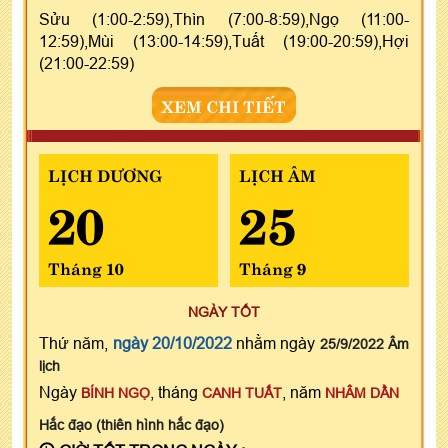
Sửu (1:00-2:59),Thìn (7:00-8:59),Ngọ (11:00-
12:59),Mùi (13:00-14:59),Tuất (19:00-20:59),Hợi
(21:00-22:59)
XEM CHI TIẾT
LỊCH DƯƠNG
LỊCH ÂM
20
25
Tháng 10
Tháng 9
NGÀY TỐT
Thứ năm,
ngày 20/10/2022
nhằm ngày
25/9/2022 Âm
lịch
Ngày
, tháng
, năm
BÍNH NGỌ
CANH TUẤT
NHÂM DẦN
Hắc đạo (thiên hình hắc đạo)