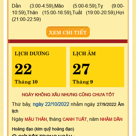
Dần (3:00-4:59),Mão (5:00-6:59),Tỵ (9:00-
10:59),Thân (15:00-16:59),Tuất (19:00-20:59),Hợi
(21:00-22:59)
XEM CHI TIẾT
LỊCH DƯƠNG
LỊCH ÂM
22
27
Tháng 10
Tháng 9
NGÀY KHÔNG XẤU NHƯNG CŨNG CHƯA TỐT
Thứ bảy,
ngày 22/10/2022
nhằm ngày
27/9/2022 Âm
lịch
Ngày
, tháng
, năm
MẬU THÂN
CANH TUẤT
NHÂM DẦN
Hoàng đạo (kim quỹ hoàng đạo)