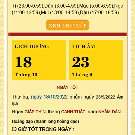
Tí (23:00-0:59),Dần (3:00-4:59),Mão (5:00-6:59),Ngọ
(11:00-12:59),Mùi (13:00-14:59),Dậu (17:00-18:59)
XEM CHI TIẾT
LỊCH DƯƠNG
LỊCH ÂM
18
23
Tháng 10
Tháng 9
NGÀY TỐT
Thứ ba,
ngày 18/10/2022
nhằm ngày
23/9/2022 Âm
lịch
Ngày
, tháng
, năm
GIÁP THÌN
CANH TUẤT
NHÂM DẦN
Hoàng đạo (thanh long hoàng đạo)
GIỜ TỐT TRONG NGÀY :