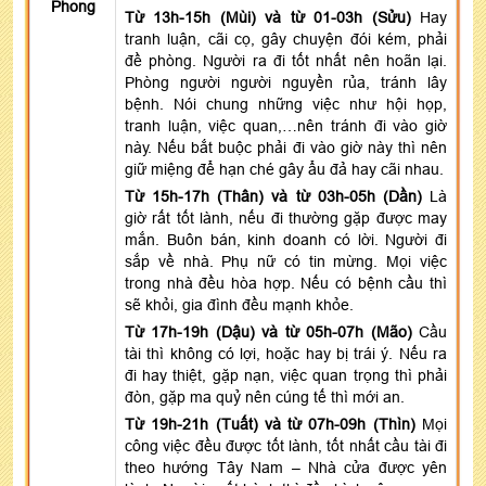
Phong
Từ 13h-15h (Mùi) và từ 01-03h (Sửu)
Hay
tranh luận, cãi cọ, gây chuyện đói kém, phải
đề phòng. Người ra đi tốt nhất nên hoãn lại.
Phòng người người nguyền rủa, tránh lây
bệnh. Nói chung những việc như hội họp,
tranh luận, việc quan,…nên tránh đi vào giờ
này. Nếu bắt buộc phải đi vào giờ này thì nên
giữ miệng để hạn ché gây ẩu đả hay cãi nhau.
Từ 15h-17h (Thân) và từ 03h-05h (Dần)
Là
giờ rất tốt lành, nếu đi thường gặp được may
mắn. Buôn bán, kinh doanh có lời. Người đi
sắp về nhà. Phụ nữ có tin mừng. Mọi việc
trong nhà đều hòa hợp. Nếu có bệnh cầu thì
sẽ khỏi, gia đình đều mạnh khỏe.
Từ 17h-19h (Dậu) và từ 05h-07h (Mão)
Cầu
tài thì không có lợi, hoặc hay bị trái ý. Nếu ra
đi hay thiệt, gặp nạn, việc quan trọng thì phải
đòn, gặp ma quỷ nên cúng tế thì mới an.
Từ 19h-21h (Tuất) và từ 07h-09h (Thìn)
Mọi
công việc đều được tốt lành, tốt nhất cầu tài đi
theo hướng Tây Nam – Nhà cửa được yên