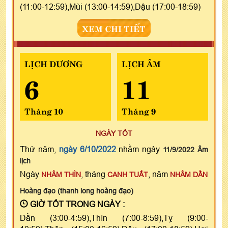
(11:00-12:59),Mùi (13:00-14:59),Dậu (17:00-18:59)
XEM CHI TIẾT
LỊCH DƯƠNG
LỊCH ÂM
6
11
Tháng 10
Tháng 9
NGÀY TỐT
Thứ năm,
ngày 6/10/2022
nhằm ngày
11/9/2022 Âm
lịch
Ngày
, tháng
, năm
NHÂM THÌN
CANH TUẤT
NHÂM DẦN
Hoàng đạo (thanh long hoàng đạo)
GIỜ TỐT TRONG NGÀY :
Dần (3:00-4:59),Thìn (7:00-8:59),Tỵ (9:00-