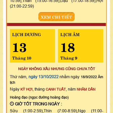
10:59),Thân (15:00-16:59),Dậu (17:00-18:59),Hợi
(21:00-22:59)
XEM CHI TIẾT
LỊCH DƯƠNG
LỊCH ÂM
13
18
Tháng 10
Tháng 9
NGÀY KHÔNG XẤU NHƯNG CŨNG CHƯA TỐT
Thứ năm,
ngày 13/10/2022
nhằm ngày
18/9/2022 Âm
lịch
Ngày
, tháng
, năm
KỶ HỢI
CANH TUẤT
NHÂM DẦN
Hoàng đạo (ngọc đường hoàng đạo)
GIỜ TỐT TRONG NGÀY :
Sửu (1:00-2:59),Thìn (7:00-8:59),Ngọ (11:00-