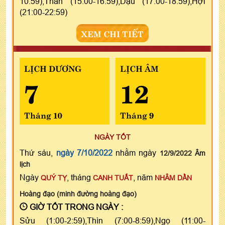
10:59),Thân (15:00-16:59),Dậu (17:00-18:59),Hợi
(21:00-22:59)
XEM CHI TIẾT
LỊCH DƯƠNG
LỊCH ÂM
7
12
Tháng 10
Tháng 9
NGÀY TỐT
Thứ sáu,
ngày 7/10/2022
nhằm ngày
12/9/2022 Âm
lịch
Ngày
, tháng
, năm
QUÝ TỴ
CANH TUẤT
NHÂM DẦN
Hoàng đạo (minh đường hoàng đạo)
GIỜ TỐT TRONG NGÀY :
Sửu (1:00-2:59),Thìn (7:00-8:59),Ngọ (11:00-