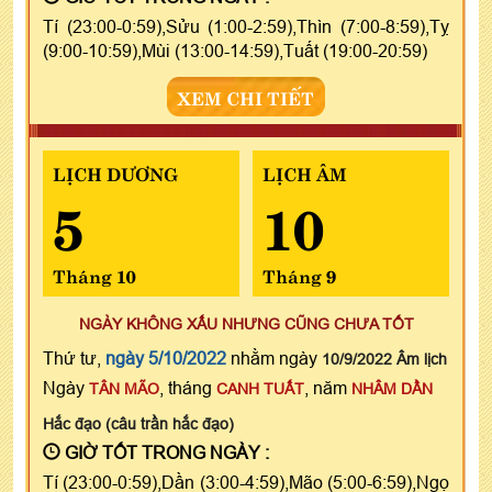
Tí (23:00-0:59),Sửu (1:00-2:59),Thìn (7:00-8:59),Tỵ
(9:00-10:59),Mùi (13:00-14:59),Tuất (19:00-20:59)
XEM CHI TIẾT
LỊCH DƯƠNG
LỊCH ÂM
5
10
Tháng 10
Tháng 9
NGÀY KHÔNG XẤU NHƯNG CŨNG CHƯA TỐT
Thứ tư,
ngày 5/10/2022
nhằm ngày
10/9/2022 Âm lịch
Ngày
, tháng
, năm
TÂN MÃO
CANH TUẤT
NHÂM DẦN
Hắc đạo (câu trần hắc đạo)
GIỜ TỐT TRONG NGÀY :
Tí (23:00-0:59),Dần (3:00-4:59),Mão (5:00-6:59),Ngọ