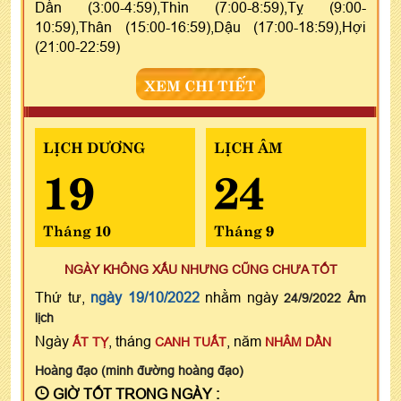
Dần (3:00-4:59),Thìn (7:00-8:59),Tỵ (9:00-
10:59),Thân (15:00-16:59),Dậu (17:00-18:59),Hợi
(21:00-22:59)
XEM CHI TIẾT
LỊCH DƯƠNG
LỊCH ÂM
19
24
Tháng 10
Tháng 9
NGÀY KHÔNG XẤU NHƯNG CŨNG CHƯA TỐT
Thứ tư,
ngày 19/10/2022
nhằm ngày
24/9/2022 Âm
lịch
Ngày
, tháng
, năm
ẤT TỴ
CANH TUẤT
NHÂM DẦN
Hoàng đạo (minh đường hoàng đạo)
GIỜ TỐT TRONG NGÀY :