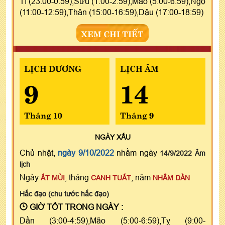
Tí (23:00-0:59),Sửu (1:00-2:59),Mão (5:00-6:59),Ngọ
(11:00-12:59),Thân (15:00-16:59),Dậu (17:00-18:59)
XEM CHI TIẾT
LỊCH DƯƠNG
LỊCH ÂM
9
14
Tháng 10
Tháng 9
NGÀY
XẤU
Chủ nhật,
ngày 9/10/2022
nhằm ngày
14/9/2022 Âm
lịch
Ngày
, tháng
, năm
ẤT MÙI
CANH TUẤT
NHÂM DẦN
Hắc đạo (chu tước hắc đạo)
GIỜ TỐT TRONG NGÀY :
Dần (3:00-4:59),Mão (5:00-6:59),Tỵ (9:00-