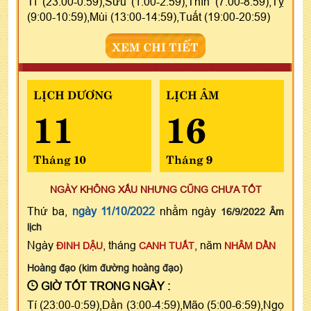
Tí (23:00-0:59),Sửu (1:00-2:59),Thìn (7:00-8:59),Tỵ
(9:00-10:59),Mùi (13:00-14:59),Tuất (19:00-20:59)
XEM CHI TIẾT
LỊCH DƯƠNG
LỊCH ÂM
11
16
Tháng 10
Tháng 9
NGÀY KHÔNG XẤU NHƯNG CŨNG CHƯA TỐT
Thứ ba,
ngày 11/10/2022
nhằm ngày
16/9/2022 Âm
lịch
Ngày
, tháng
, năm
ĐINH DẬU
CANH TUẤT
NHÂM DẦN
Hoàng đạo (kim đường hoàng đạo)
GIỜ TỐT TRONG NGÀY :
Tí (23:00-0:59),Dần (3:00-4:59),Mão (5:00-6:59),Ngọ