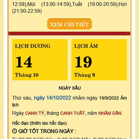
12:59),Mùi (13:00-14:59),Tuất (19:00-20:59),Hợi
(21:00-22:59)
XEM CHI TIẾT
LỊCH DƯƠNG
LỊCH ÂM
14
19
Tháng 10
Tháng 9
NGÀY
XẤU
Thứ sáu,
ngày 14/10/2022
nhằm ngày
19/9/2022 Âm
lịch
Ngày
, tháng
, năm
CANH TÝ
CANH TUẤT
NHÂM DẦN
Hắc đạo (thiên lao hắc đạo)
GIỜ TỐT TRONG NGÀY :