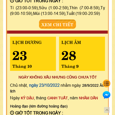
GIỜ TỐT TRONG NGÀY :
Tí (23:00-0:59),Sửu (1:00-2:59),Thìn (7:00-8:59),Tỵ
(9:00-10:59),Mùi (13:00-14:59),Tuất (19:00-20:59)
XEM CHI TIẾT
LỊCH DƯƠNG
LỊCH ÂM
23
28
Tháng 10
Tháng 9
NGÀY KHÔNG XẤU NHƯNG CŨNG CHƯA TỐT
Chủ nhật,
ngày 23/10/2022
nhằm ngày
28/9/2022 Âm
lịch
Ngày
, tháng
, năm
KỶ DẬU
CANH TUẤT
NHÂM DẦN
Hoàng đạo (kim đường hoàng đạo)
GIỜ TỐT TRONG NGÀY :