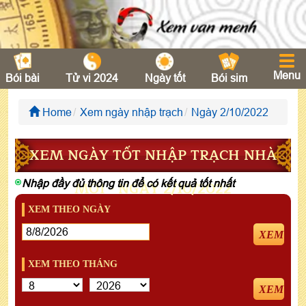
Menu
Bói bài
Tử vi 2024
Ngày tốt
Bói sim
Home
Xem ngày nhập trạch
Ngày 2/10/2022
XEM NGÀY TỐT NHẬP TRẠCH NHÀ
Nhập đầy đủ thông tin để có kết quả tốt nhất
MỚI - NGÀY 2/10/2022
XEM THEO NGÀY
XEM
XEM THEO THÁNG
XEM