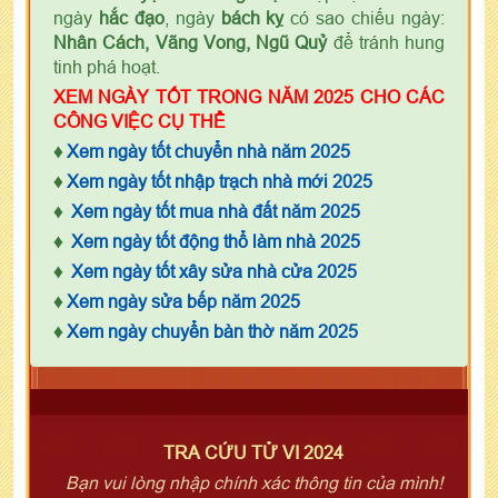
ngày
hắc đạo
, ngày
bách kỵ
có sao chiếu ngày:
Nhân Cách, Vãng Vong, Ngũ Quỷ
để tránh hung
tinh phá hoạt.
XEM NGÀY TỐT TRONG NĂM 2025 CHO CÁC
CÔNG VIỆC CỤ THỂ
♦
Xem ngày tốt chuyển nhà năm 2025
♦
Xem ngày tốt nhập trạch nhà mới 2025
♦
Xem ngày tốt mua nhà đất năm 2025
♦
Xem ngày tốt động thổ làm nhà 2025
♦
Xem ngày tốt xây sửa nhà cửa 2025
♦
Xem ngày sửa bếp năm 2025
♦
Xem ngày chuyển bàn thờ năm 2025
TRA CỨU TỬ VI 2024
Bạn vui lòng nhập chính xác thông tin của mình!