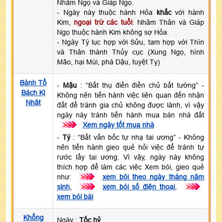
Nhâm Ngọ và Giáp Ngọ.
- Ngày này thuộc hành Hỏa
khắc
với hành
Kim,
ngoại trừ các tuổi
: Nhâm Thân và Giáp
Ngọ thuộc hành Kim không sợ Hỏa.
- Ngày Tý lục hợp với Sửu, tam hợp với Thìn
và Thân thành Thủy cục (Xung Ngọ, hình
Mão, hại Mùi, phá Dậu, tuyệt Tỵ)
Bành Tổ
-
Mậu
: “Bất thụ điền điền chủ bất tường” -
Bách Kị
Không nên tiến hành việc liên quan đến nhận
Nhật
đất để tránh gia chủ không được lành, vì vậy
ngày này tránh tiến hành mua bán nhà đất
>>>
Xem ngày tốt mua nhà
-
Tý
: “Bất vấn bốc tự nhạ tai ương” - Không
nên tiến hành gieo quẻ hỏi việc để tránh tự
rước lấy tai ương. Vì vậy, ngày này không
thích hợp để làm các việc Xem bói, gieo quẻ
như:
>>>
xem bói theo ngày tháng năm
sinh
,
>>>
xem bói số điện thoại
,
>>>
xem bói bài
Khổng
Ngày :
Tốc hỷ