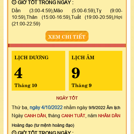
GIỜ TỐT TRONG NGÀY :
Dần (3:00-4:59),Mão (5:00-6:59),Tỵ (9:00-
10:59),Thân (15:00-16:59),Tuất (19:00-20:59),Hợi
(21:00-22:59)
XEM CHI TIẾT
LỊCH DƯƠNG
LỊCH ÂM
4
9
Tháng 10
Tháng 9
NGÀY TỐT
Thứ ba,
ngày 4/10/2022
nhằm ngày
9/9/2022 Âm lịch
Ngày
, tháng
, năm
CANH DẦN
CANH TUẤT
NHÂM DẦN
Hoàng đạo (tư mệnh hoàng đạo)
GIỜ TỐT TRONG NGÀY :