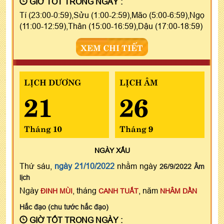
GIỜ TỐT TRONG NGÀY :
Tí (23:00-0:59),Sửu (1:00-2:59),Mão (5:00-6:59),Ngọ
(11:00-12:59),Thân (15:00-16:59),Dậu (17:00-18:59)
XEM CHI TIẾT
LỊCH DƯƠNG
LỊCH ÂM
21
26
Tháng 10
Tháng 9
NGÀY
XẤU
Thứ sáu,
ngày 21/10/2022
nhằm ngày
26/9/2022 Âm
lịch
Ngày
, tháng
, năm
ĐINH MÙI
CANH TUẤT
NHÂM DẦN
Hắc đạo (chu tước hắc đạo)
GIỜ TỐT TRONG NGÀY :