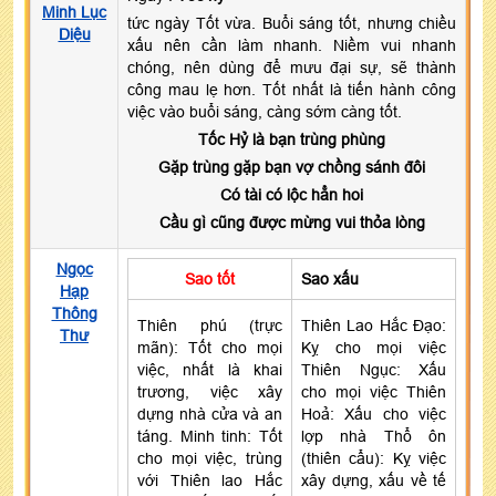
Minh Lục
tức ngày Tốt vừa. Buổi sáng tốt, nhưng chiều
Diệu
xấu nên cần làm nhanh. Niềm vui nhanh
chóng, nên dùng để mưu đại sự, sẽ thành
công mau lẹ hơn. Tốt nhất là tiến hành công
việc vào buổi sáng, càng sớm càng tốt.
Tốc Hỷ là bạn trùng phùng
Gặp trùng gặp bạn vợ chồng sánh đôi
Có tài có lộc hẳn hoi
Cầu gì cũng được mừng vui thỏa lòng
Ngọc
Sao tốt
Sao xấu
Hạp
Thông
Thiên phú (trực
Thiên Lao Hắc Đạo:
Thư
mãn): Tốt cho mọi
Kỵ cho mọi việc
việc, nhất là khai
Thiên Ngục: Xấu
trương, việc xây
cho mọi việc Thiên
dựng nhà cửa và an
Hoả: Xấu cho việc
táng. Minh tinh: Tốt
lợp nhà Thổ ôn
cho mọi việc, trùng
(thiên cẩu): Kỵ việc
với Thiên lao Hắc
xây dựng, xấu về tế