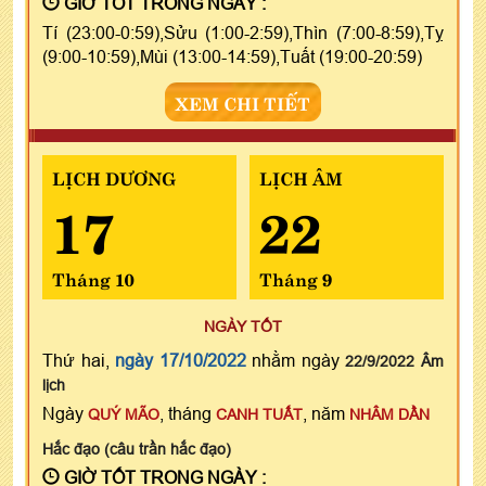
GIỜ TỐT TRONG NGÀY :
Tí (23:00-0:59),Sửu (1:00-2:59),Thìn (7:00-8:59),Tỵ
(9:00-10:59),Mùi (13:00-14:59),Tuất (19:00-20:59)
XEM CHI TIẾT
LỊCH DƯƠNG
LỊCH ÂM
17
22
Tháng 10
Tháng 9
NGÀY TỐT
Thứ hai,
ngày 17/10/2022
nhằm ngày
22/9/2022 Âm
lịch
Ngày
, tháng
, năm
QUÝ MÃO
CANH TUẤT
NHÂM DẦN
Hắc đạo (câu trần hắc đạo)
GIỜ TỐT TRONG NGÀY :