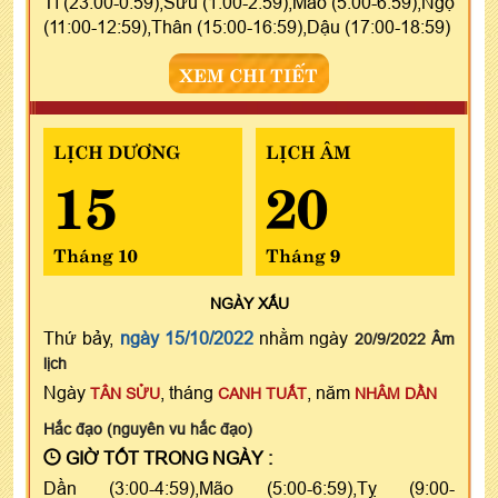
Tí (23:00-0:59),Sửu (1:00-2:59),Mão (5:00-6:59),Ngọ
(11:00-12:59),Thân (15:00-16:59),Dậu (17:00-18:59)
XEM CHI TIẾT
LỊCH DƯƠNG
LỊCH ÂM
15
20
Tháng 10
Tháng 9
NGÀY
XẤU
Thứ bảy,
ngày 15/10/2022
nhằm ngày
20/9/2022 Âm
lịch
Ngày
, tháng
, năm
TÂN SỬU
CANH TUẤT
NHÂM DẦN
Hắc đạo (nguyên vu hắc đạo)
GIỜ TỐT TRONG NGÀY :
Dần (3:00-4:59),Mão (5:00-6:59),Tỵ (9:00-