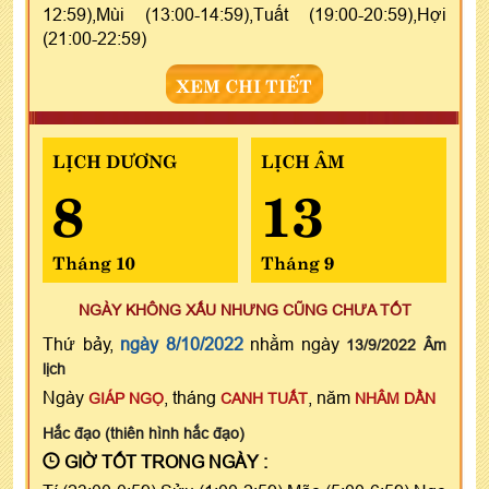
12:59),Mùi (13:00-14:59),Tuất (19:00-20:59),Hợi
(21:00-22:59)
XEM CHI TIẾT
LỊCH DƯƠNG
LỊCH ÂM
8
13
Tháng 10
Tháng 9
NGÀY KHÔNG XẤU NHƯNG CŨNG CHƯA TỐT
Thứ bảy,
ngày 8/10/2022
nhằm ngày
13/9/2022 Âm
lịch
Ngày
, tháng
, năm
GIÁP NGỌ
CANH TUẤT
NHÂM DẦN
Hắc đạo (thiên hình hắc đạo)
GIỜ TỐT TRONG NGÀY :