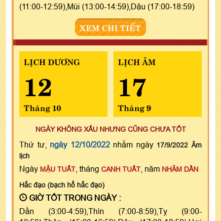
(11:00-12:59),Mùi (13:00-14:59),Dậu (17:00-18:59)
XEM CHI TIẾT
LỊCH DƯƠNG
LỊCH ÂM
12
17
Tháng 10
Tháng 9
NGÀY KHÔNG XẤU NHƯNG CŨNG CHƯA TỐT
Thứ tư,
ngày 12/10/2022
nhằm ngày
17/9/2022 Âm
lịch
Ngày
, tháng
, năm
MẬU TUẤT
CANH TUẤT
NHÂM DẦN
Hắc đạo (bạch hổ hắc đạo)
GIỜ TỐT TRONG NGÀY :
Dần (3:00-4:59),Thìn (7:00-8:59),Tỵ (9:00-