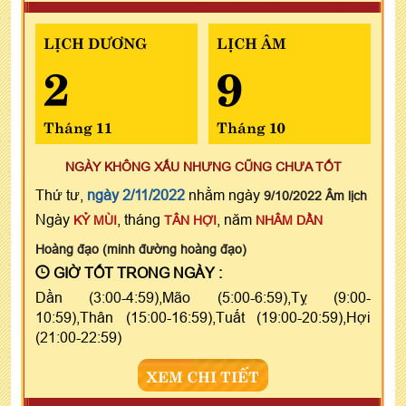
LỊCH DƯƠNG
LỊCH ÂM
2
9
Tháng 11
Tháng 10
NGÀY KHÔNG XẤU NHƯNG CŨNG CHƯA TỐT
Thứ tư,
ngày 2/11/2022
nhằm ngày
9/10/2022 Âm lịch
Ngày
, tháng
, năm
KỶ MÙI
TÂN HỢI
NHÂM DẦN
Hoàng đạo (minh đường hoàng đạo)
GIỜ TỐT TRONG NGÀY :
Dần (3:00-4:59),Mão (5:00-6:59),Tỵ (9:00-
10:59),Thân (15:00-16:59),Tuất (19:00-20:59),Hợi
(21:00-22:59)
XEM CHI TIẾT