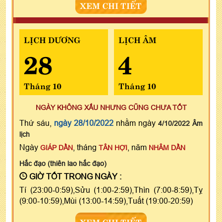
XEM CHI TIẾT
LỊCH DƯƠNG
LỊCH ÂM
28
4
Tháng 10
Tháng 10
NGÀY KHÔNG XẤU NHƯNG CŨNG CHƯA TỐT
Thứ sáu,
ngày 28/10/2022
nhằm ngày
4/10/2022 Âm
lịch
Ngày
, tháng
, năm
GIÁP DẦN
TÂN HỢI
NHÂM DẦN
Hắc đạo (thiên lao hắc đạo)
GIỜ TỐT TRONG NGÀY :
Tí (23:00-0:59),Sửu (1:00-2:59),Thìn (7:00-8:59),Tỵ
(9:00-10:59),Mùi (13:00-14:59),Tuất (19:00-20:59)
XEM CHI TIẾT