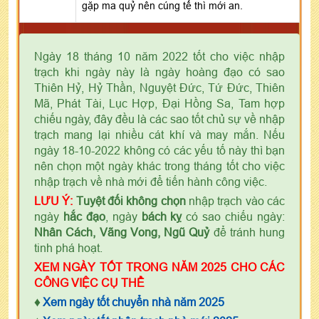
gặp ma quỷ nên cúng tế thì mới an.
Ngày 18 tháng 10 năm 2022 tốt cho việc nhập
trạch khi ngày này là ngày hoàng đạo có sao
Thiên Hỷ, Hỷ Thần, Nguyệt Đức, Tứ Đức, Thiên
Mã, Phát Tài, Lục Hợp, Đại Hồng Sa, Tam hợp
chiếu ngày, đây đều là các sao tốt chủ sự về nhập
trạch mang lại nhiều cát khí và may mắn. Nếu
ngày 18-10-2022 không có các yếu tố này thì bạn
nên chọn một ngày khác trong tháng tốt cho việc
nhập trạch về nhà mới để tiến hành công việc.
LƯU Ý:
Tuyệt đối không chọn
nhập trạch vào các
ngày
hắc đạo
, ngày
bách kỵ
có sao chiếu ngày:
Nhân Cách, Vãng Vong, Ngũ Quỷ
để tránh hung
tinh phá hoạt.
XEM NGÀY TỐT TRONG NĂM 2025 CHO CÁC
CÔNG VIỆC CỤ THỂ
♦
Xem ngày tốt chuyển nhà năm 2025