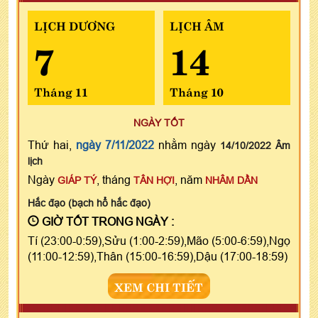
LỊCH DƯƠNG
LỊCH ÂM
7
14
Tháng 11
Tháng 10
NGÀY TỐT
Thứ hai,
ngày 7/11/2022
nhằm ngày
14/10/2022 Âm
lịch
Ngày
, tháng
, năm
GIÁP TÝ
TÂN HỢI
NHÂM DẦN
Hắc đạo (bạch hổ hắc đạo)
GIỜ TỐT TRONG NGÀY :
Tí (23:00-0:59),Sửu (1:00-2:59),Mão (5:00-6:59),Ngọ
(11:00-12:59),Thân (15:00-16:59),Dậu (17:00-18:59)
XEM CHI TIẾT