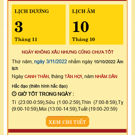
LỊCH DƯƠNG
LỊCH ÂM
3
10
Tháng 11
Tháng 10
NGÀY KHÔNG XẤU NHƯNG CŨNG CHƯA TỐT
Thứ năm,
ngày 3/11/2022
nhằm ngày
10/10/2022 Âm
lịch
Ngày
, tháng
, năm
CANH THÂN
TÂN HỢI
NHÂM DẦN
Hắc đạo (thiên hình hắc đạo)
GIỜ TỐT TRONG NGÀY :
Tí (23:00-0:59),Sửu (1:00-2:59),Thìn (7:00-8:59),Tỵ
(9:00-10:59),Mùi (13:00-14:59),Tuất (19:00-20:59)
XEM CHI TIẾT