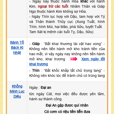
- Ngày này thuộc hành Hỏa
khắc
với hành
Kim,
ngoại trừ các tuổi
: Nhâm Thân và Giáp
Ngọ thuộc hành Kim không sợ Hỏa.
- Ngày Thìn lục hợp với Dậu, tam hợp với Tý
và Thân thành Thủy cục (Xung Tuất, hình
Thìn, hình Mùi, hại Mão, phá Sửu, tuyệt Tuất.
Tam Sát kị mệnh các tuổi Tỵ, Dậu, Sửu)
Bành Tổ
-
Giáp
: “Bất khai thương tài vật hao vong” -
Bách Kị
Không nên tiến hành mở kho tránh tiền của
Nhật
hao mất, vì vậy ngày nay không nên tiến hành
mở kho, khai trương
>>>
Xem ngày tốt
khai trương
-
Thìn
: “Bất khốc khấp tất chủ trọng tang” -
Không nên khóc lóc để tránh chủ có trùng tang
Khổng
Ngày :
Đại an
Minh Lục
tức ngày Cát, mọi việc đều được yên tâm,
Diệu
hành sự thành công.
Đại An gặp được quí nhân
Có cơm có riệu tiền tiễn đưa