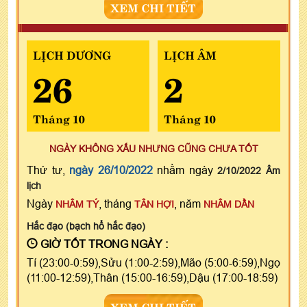
XEM CHI TIẾT
LỊCH DƯƠNG
LỊCH ÂM
26
2
Tháng 10
Tháng 10
NGÀY KHÔNG XẤU NHƯNG CŨNG CHƯA TỐT
Thứ tư,
ngày 26/10/2022
nhằm ngày
2/10/2022 Âm
lịch
Ngày
, tháng
, năm
NHÂM TÝ
TÂN HỢI
NHÂM DẦN
Hắc đạo (bạch hổ hắc đạo)
GIỜ TỐT TRONG NGÀY :
Tí (23:00-0:59),Sửu (1:00-2:59),Mão (5:00-6:59),Ngọ
(11:00-12:59),Thân (15:00-16:59),Dậu (17:00-18:59)
XEM CHI TIẾT