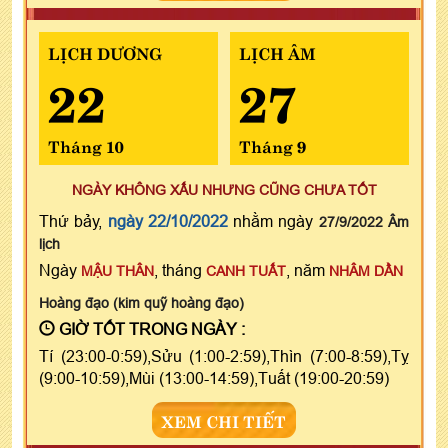
LỊCH DƯƠNG
LỊCH ÂM
22
27
Tháng 10
Tháng 9
NGÀY KHÔNG XẤU NHƯNG CŨNG CHƯA TỐT
Thứ bảy,
ngày 22/10/2022
nhằm ngày
27/9/2022 Âm
lịch
Ngày
, tháng
, năm
MẬU THÂN
CANH TUẤT
NHÂM DẦN
Hoàng đạo (kim quỹ hoàng đạo)
GIỜ TỐT TRONG NGÀY :
Tí (23:00-0:59),Sửu (1:00-2:59),Thìn (7:00-8:59),Tỵ
(9:00-10:59),Mùi (13:00-14:59),Tuất (19:00-20:59)
XEM CHI TIẾT