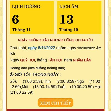
LỊCH DƯƠNG
LỊCH ÂM
6
13
Tháng 11
Tháng 10
NGÀY KHÔNG XẤU NHƯNG CŨNG CHƯA TỐT
Chủ nhật,
ngày 6/11/2022
nhằm ngày
13/10/2022 Âm
lịch
Ngày
, tháng
, năm
QUÝ HỢI
TÂN HỢI
NHÂM DẦN
Hoàng đạo (kim đường hoàng đạo)
GIỜ TỐT TRONG NGÀY :
Sửu (1:00-2:59),Thìn (7:00-8:59),Ngọ (11:00-
12:59),Mùi (13:00-14:59),Tuất (19:00-20:59),Hợi
(21:00-22:59)
XEM CHI TIẾT