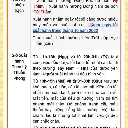
- Xuất hành hướng Đông Bắc để đón '
Hỷ
nhập
Thần
'. - Xuất hành hướng Đông Nam để đón
trạch
'
Tài Thần
'.
Xuất hành nhằm ngày tốt sẽ càng được nhiều
may mắn và thuận lợi >>
Xem ngày tốt
xuất hành trong tháng 10 năm 2022
Tránh xuất hành hướng Lên Trời gặp Hạc
Thần (xấu)
Giờ xuất
Từ 11h-13h (Ngọ) và từ 23h-01h (Tý)
Mọi
hành
công việc đều được tốt lành, tốt nhất cầu tài đi
Theo Lý
theo hướng Tây Nam – Nhà cửa được yên
Thuần
lành. Người xuất hành thì đều bình yên.
Phong
Từ 13h-15h (Mùi) và từ 01-03h (Sửu)
Mưu sự
khó thành, cầu lộc, cầu tài mờ mịt. Kiện cáo tốt
nhất nên hoãn lại. Người đi xa chưa có tin về.
Mất tiền, mất của nếu đi hướng Nam thì tìm
nhanh mới thấy. Đề phòng tranh cãi, mâu
thuẫn hay miệng tiếng tầm thường. Việc làm
chậm, lâu la nhưng tốt nhất làm việc gì đều
cần chắc chắn.