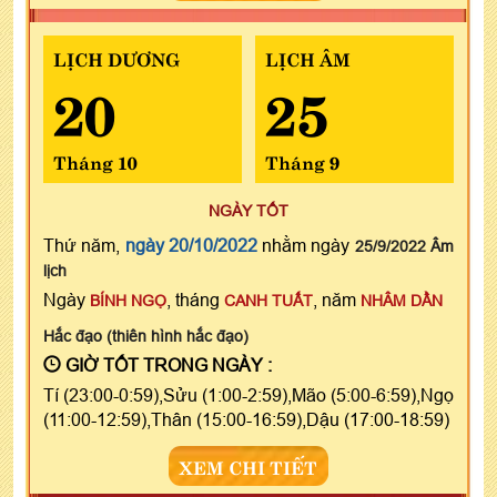
LỊCH DƯƠNG
LỊCH ÂM
20
25
Tháng 10
Tháng 9
NGÀY TỐT
Thứ năm,
ngày 20/10/2022
nhằm ngày
25/9/2022 Âm
lịch
Ngày
, tháng
, năm
BÍNH NGỌ
CANH TUẤT
NHÂM DẦN
Hắc đạo (thiên hình hắc đạo)
GIỜ TỐT TRONG NGÀY :
Tí (23:00-0:59),Sửu (1:00-2:59),Mão (5:00-6:59),Ngọ
(11:00-12:59),Thân (15:00-16:59),Dậu (17:00-18:59)
XEM CHI TIẾT