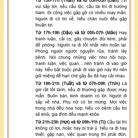
Từ 15h-17h (Thân) và từ 03h-05h (Dần)
Tin
vui sắp tới, nếu cầu lộc, cầu tài thì đi hướng
Nam. Đi công việc gặp gỡ có nhiều may mắn.
Người đi có tin về. Nếu chăn nuôi đều gặp
thuận lợi.
Từ 17h-19h (Dậu) và từ 05h-07h (Mão)
Hay
tranh luận, cãi cọ, gây chuyện đói kém, phải
đề phòng. Người ra đi tốt nhất nên hoãn lại.
Phòng người người nguyền rủa, tránh lây
bệnh. Nói chung những việc như hội họp,
tranh luận, việc quan,…nên tránh đi vào giờ
này. Nếu bắt buộc phải đi vào giờ này thì nên
giữ miệng để hạn ché gây ẩu đả hay cãi nhau.
Từ 19h-21h (Tuất) và từ 07h-09h (Thìn)
Là
giờ rất tốt lành, nếu đi thường gặp được may
mắn. Buôn bán, kinh doanh có lời. Người đi
sắp về nhà. Phụ nữ có tin mừng. Mọi việc
trong nhà đều hòa hợp. Nếu có bệnh cầu thì
sẽ khỏi, gia đình đều mạnh khỏe.
Từ 21h-23h (Hợi) và từ 09h-11h (Tị)
Cầu tài thì
không có lợi, hoặc hay bị trái ý. Nếu ra đi hay
thiệt, gặp nạn, việc quan trọng thì phải đòn,