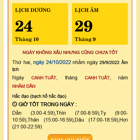
LỊCH DƯƠNG
LỊCH ÂM
24
29
Tháng 10
Tháng 9
NGÀY KHÔNG XẤU NHƯNG CŨNG CHƯA TỐT
Thứ hai,
ngày 24/10/2022
nhằm ngày
29/9/2022 Âm
lịch
Ngày
, tháng
, năm
CANH TUẤT
CANH TUẤT
NHÂM DẦN
Hắc đạo (bạch hổ hắc đạo)
GIỜ TỐT TRONG NGÀY :
Dần (3:00-4:59),Thìn (7:00-8:59),Tỵ (9:00-
10:59),Thân (15:00-16:59),Dậu (17:00-18:59),Hợi
(21:00-22:59)
XEM CHI TIẾT