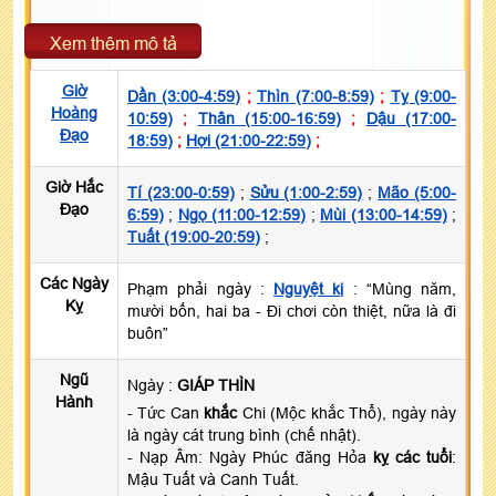
Xem thêm mô tả
Giờ
Dần (3:00-4:59)
;
Thìn (7:00-8:59)
;
Tỵ (9:00-
Hoàng
10:59)
;
Thân (15:00-16:59)
;
Dậu (17:00-
Đạo
18:59)
;
Hợi (21:00-22:59)
;
Giờ Hắc
Tí (23:00-0:59)
;
Sửu (1:00-2:59)
;
Mão (5:00-
Đạo
6:59)
;
Ngọ (11:00-12:59)
;
Mùi (13:00-14:59)
;
Tuất (19:00-20:59)
;
Các Ngày
Phạm phải ngày :
Nguyệt kị
: “Mùng năm,
Kỵ
mười bốn, hai ba - Đi chơi còn thiệt, nữa là đi
buôn”
Ngũ
Ngày :
GIÁP THÌN
Hành
- Tức Can
khắc
Chi (Mộc khắc Thổ), ngày này
là ngày cát trung bình (chế nhật).
- Nạp Âm: Ngày Phúc đăng Hỏa
kỵ các tuổi
:
Mậu Tuất và Canh Tuất.