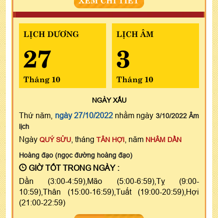
LỊCH DƯƠNG
LỊCH ÂM
27
3
Tháng 10
Tháng 10
NGÀY
XẤU
Thứ năm,
ngày 27/10/2022
nhằm ngày
3/10/2022 Âm
lịch
Ngày
, tháng
, năm
QUÝ SỬU
TÂN HỢI
NHÂM DẦN
Hoàng đạo (ngọc đường hoàng đạo)
GIỜ TỐT TRONG NGÀY :
Dần (3:00-4:59),Mão (5:00-6:59),Tỵ (9:00-
10:59),Thân (15:00-16:59),Tuất (19:00-20:59),Hợi
(21:00-22:59)