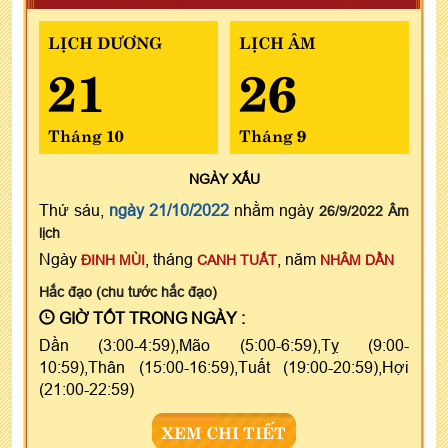
LỊCH DƯƠNG
LỊCH ÂM
21
26
Tháng 10
Tháng 9
NGÀY
XẤU
Thứ sáu,
ngày 21/10/2022
nhằm ngày
26/9/2022 Âm
lịch
Ngày
, tháng
, năm
ĐINH MÙI
CANH TUẤT
NHÂM DẦN
Hắc đạo (chu tước hắc đạo)
GIỜ TỐT TRONG NGÀY :
Dần (3:00-4:59),Mão (5:00-6:59),Tỵ (9:00-
10:59),Thân (15:00-16:59),Tuất (19:00-20:59),Hợi
(21:00-22:59)
XEM CHI TIẾT