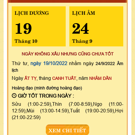
LỊCH DƯƠNG
LỊCH ÂM
19
24
Tháng 10
Tháng 9
NGÀY KHÔNG XẤU NHƯNG CŨNG CHƯA TỐT
Thứ tư,
ngày 19/10/2022
nhằm ngày
24/9/2022 Âm
lịch
Ngày
, tháng
, năm
ẤT TỴ
CANH TUẤT
NHÂM DẦN
Hoàng đạo (minh đường hoàng đạo)
GIỜ TỐT TRONG NGÀY :
Sửu (1:00-2:59),Thìn (7:00-8:59),Ngọ (11:00-
12:59),Mùi (13:00-14:59),Tuất (19:00-20:59),Hợi
(21:00-22:59)
XEM CHI TIẾT