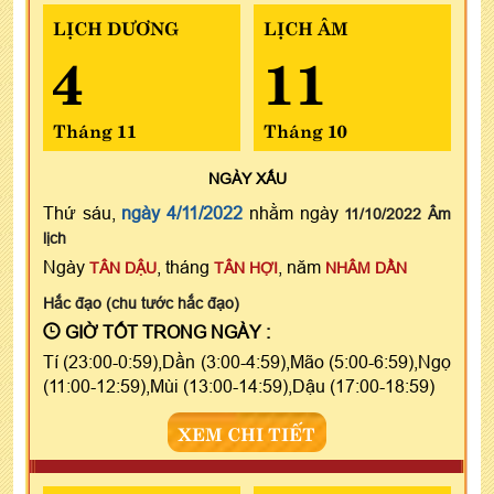
LỊCH DƯƠNG
LỊCH ÂM
4
11
Tháng 11
Tháng 10
NGÀY
XẤU
Thứ sáu,
ngày 4/11/2022
nhằm ngày
11/10/2022 Âm
lịch
Ngày
, tháng
, năm
TÂN DẬU
TÂN HỢI
NHÂM DẦN
Hắc đạo (chu tước hắc đạo)
GIỜ TỐT TRONG NGÀY :
Tí (23:00-0:59),Dần (3:00-4:59),Mão (5:00-6:59),Ngọ
(11:00-12:59),Mùi (13:00-14:59),Dậu (17:00-18:59)
XEM CHI TIẾT