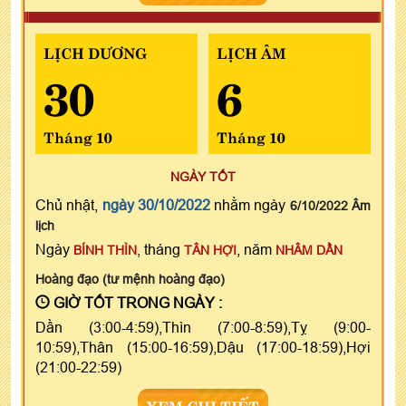
LỊCH DƯƠNG
LỊCH ÂM
30
6
Tháng 10
Tháng 10
NGÀY TỐT
Chủ nhật,
ngày 30/10/2022
nhằm ngày
6/10/2022 Âm
lịch
Ngày
, tháng
, năm
BÍNH THÌN
TÂN HỢI
NHÂM DẦN
Hoàng đạo (tư mệnh hoàng đạo)
GIỜ TỐT TRONG NGÀY :
Dần (3:00-4:59),Thìn (7:00-8:59),Tỵ (9:00-
10:59),Thân (15:00-16:59),Dậu (17:00-18:59),Hợi
(21:00-22:59)
XEM CHI TIẾT