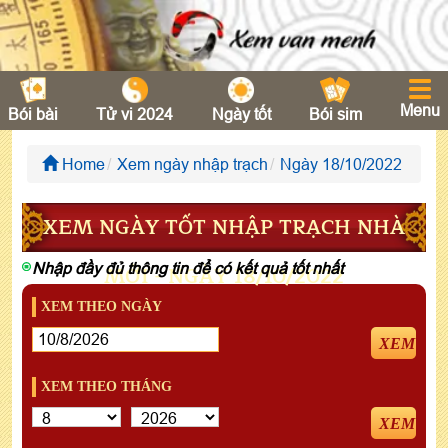
Menu
Bói bài
Tử vi 2024
Ngày tốt
Bói sim
Home
Xem ngày nhập trạch
Ngày 18/10/2022
XEM NGÀY TỐT NHẬP TRẠCH NHÀ
Nhập đầy đủ thông tin để có kết quả tốt nhất
MỚI - NGÀY 18/10/2022
XEM THEO NGÀY
XEM
XEM THEO THÁNG
XEM