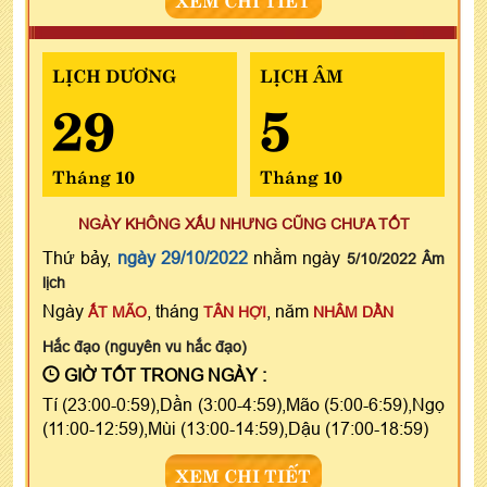
LỊCH DƯƠNG
LỊCH ÂM
29
5
Tháng 10
Tháng 10
NGÀY KHÔNG XẤU NHƯNG CŨNG CHƯA TỐT
Thứ bảy,
ngày 29/10/2022
nhằm ngày
5/10/2022 Âm
lịch
Ngày
, tháng
, năm
ẤT MÃO
TÂN HỢI
NHÂM DẦN
Hắc đạo (nguyên vu hắc đạo)
GIỜ TỐT TRONG NGÀY :
Tí (23:00-0:59),Dần (3:00-4:59),Mão (5:00-6:59),Ngọ
(11:00-12:59),Mùi (13:00-14:59),Dậu (17:00-18:59)
XEM CHI TIẾT