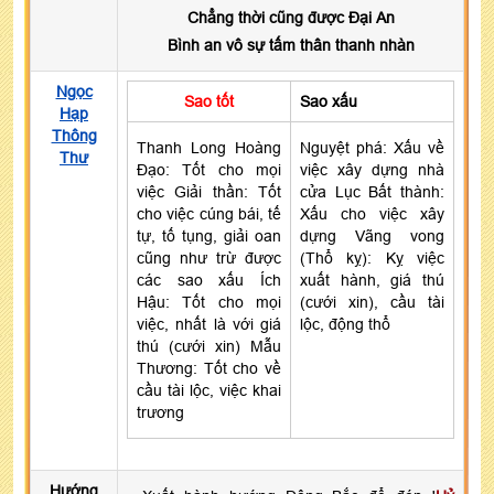
Chẳng thời cũng được Đại An
Bình an vô sự tấm thân thanh nhàn
Ngọc
Sao tốt
Sao xấu
Hạp
Thông
Thanh Long Hoàng
Nguyệt phá: Xấu về
Thư
Đạo: Tốt cho mọi
việc xây dựng nhà
việc Giải thần: Tốt
cửa Lục Bất thành:
cho việc cúng bái, tế
Xấu cho việc xây
tự, tố tụng, giải oan
dựng Vãng vong
cũng như trừ được
(Thổ kỵ): Kỵ việc
các sao xấu Ích
xuất hành, giá thú
Hậu: Tốt cho mọi
(cưới xin), cầu tài
việc, nhất là với giá
lộc, động thổ
thú (cưới xin) Mẫu
Thương: Tốt cho về
cầu tài lộc, việc khai
trương
Hướng