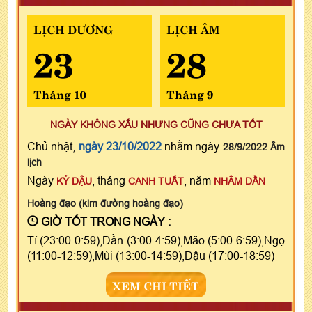
LỊCH DƯƠNG
LỊCH ÂM
23
28
Tháng 10
Tháng 9
NGÀY KHÔNG XẤU NHƯNG CŨNG CHƯA TỐT
Chủ nhật,
ngày 23/10/2022
nhằm ngày
28/9/2022 Âm
lịch
Ngày
, tháng
, năm
KỶ DẬU
CANH TUẤT
NHÂM DẦN
Hoàng đạo (kim đường hoàng đạo)
GIỜ TỐT TRONG NGÀY :
Tí (23:00-0:59),Dần (3:00-4:59),Mão (5:00-6:59),Ngọ
(11:00-12:59),Mùi (13:00-14:59),Dậu (17:00-18:59)
XEM CHI TIẾT