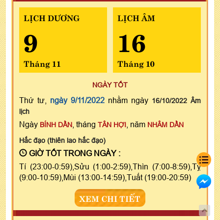
LỊCH DƯƠNG
LỊCH ÂM
9
16
Tháng 11
Tháng 10
NGÀY TỐT
Thứ tư,
ngày 9/11/2022
nhằm ngày
16/10/2022 Âm
lịch
Ngày
, tháng
, năm
BÍNH DẦN
TÂN HỢI
NHÂM DẦN
Hắc đạo (thiên lao hắc đạo)
GIỜ TỐT TRONG NGÀY :
Tí (23:00-0:59),Sửu (1:00-2:59),Thìn (7:00-8:59),Tỵ
(9:00-10:59),Mùi (13:00-14:59),Tuất (19:00-20:59)
XEM CHI TIẾT