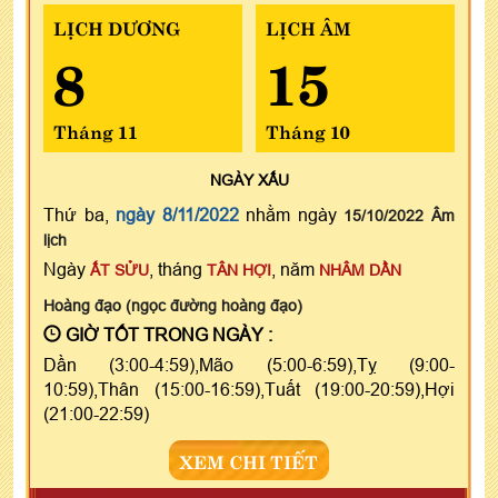
LỊCH DƯƠNG
LỊCH ÂM
8
15
Tháng 11
Tháng 10
NGÀY
XẤU
Thứ ba,
ngày 8/11/2022
nhằm ngày
15/10/2022 Âm
lịch
Ngày
, tháng
, năm
ẤT SỬU
TÂN HỢI
NHÂM DẦN
Hoàng đạo (ngọc đường hoàng đạo)
GIỜ TỐT TRONG NGÀY :
Dần (3:00-4:59),Mão (5:00-6:59),Tỵ (9:00-
10:59),Thân (15:00-16:59),Tuất (19:00-20:59),Hợi
(21:00-22:59)
XEM CHI TIẾT