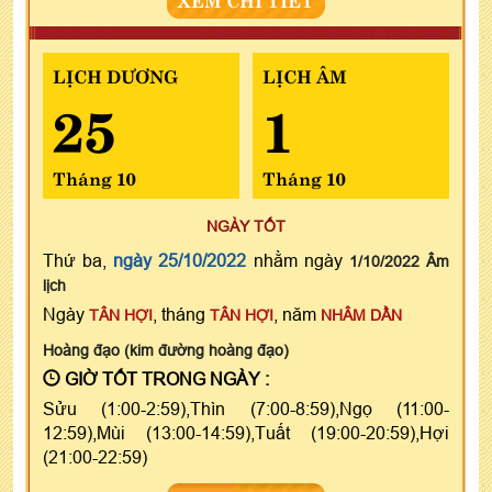
LỊCH DƯƠNG
LỊCH ÂM
25
1
Tháng 10
Tháng 10
NGÀY TỐT
Thứ ba,
ngày 25/10/2022
nhằm ngày
1/10/2022 Âm
lịch
Ngày
, tháng
, năm
TÂN HỢI
TÂN HỢI
NHÂM DẦN
Hoàng đạo (kim đường hoàng đạo)
GIỜ TỐT TRONG NGÀY :
Sửu (1:00-2:59),Thìn (7:00-8:59),Ngọ (11:00-
12:59),Mùi (13:00-14:59),Tuất (19:00-20:59),Hợi
(21:00-22:59)