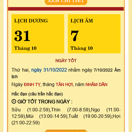
LỊCH DƯƠNG
LỊCH ÂM
31
7
Tháng 10
Tháng 10
NGÀY TỐT
Thứ hai,
ngày 31/10/2022
nhằm ngày
7/10/2022 Âm
lịch
Ngày
, tháng
, năm
ĐINH TỴ
TÂN HỢI
NHÂM DẦN
Hắc đạo (câu trần hắc đạo)
GIỜ TỐT TRONG NGÀY :
Sửu (1:00-2:59),Thìn (7:00-8:59),Ngọ (11:00-
12:59),Mùi (13:00-14:59),Tuất (19:00-20:59),Hợi
(21:00-22:59)