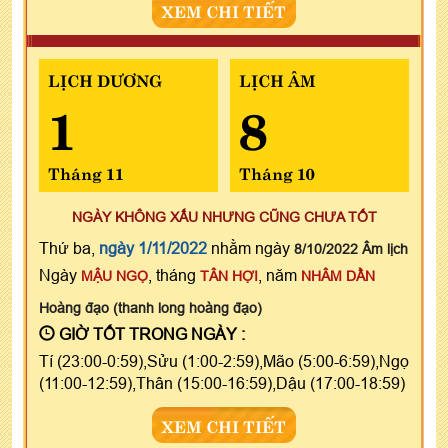
XEM CHI TIẾT
LỊCH DƯƠNG
LỊCH ÂM
1
8
Tháng 11
Tháng 10
NGÀY KHÔNG XẤU NHƯNG CŨNG CHƯA TỐT
Thứ ba,
ngày 1/11/2022
nhằm ngày
8/10/2022 Âm lịch
Ngày
, tháng
, năm
MẬU NGỌ
TÂN HỢI
NHÂM DẦN
Hoàng đạo (thanh long hoàng đạo)
GIỜ TỐT TRONG NGÀY :
Tí (23:00-0:59),Sửu (1:00-2:59),Mão (5:00-6:59),Ngọ
(11:00-12:59),Thân (15:00-16:59),Dậu (17:00-18:59)
XEM CHI TIẾT