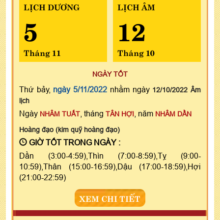
LỊCH DƯƠNG
LỊCH ÂM
5
12
Tháng 11
Tháng 10
NGÀY TỐT
Thứ bảy,
ngày 5/11/2022
nhằm ngày
12/10/2022 Âm
lịch
Ngày
, tháng
, năm
NHÂM TUẤT
TÂN HỢI
NHÂM DẦN
Hoàng đạo (kim quỹ hoàng đạo)
GIỜ TỐT TRONG NGÀY :
Dần (3:00-4:59),Thìn (7:00-8:59),Tỵ (9:00-
10:59),Thân (15:00-16:59),Dậu (17:00-18:59),Hợi
(21:00-22:59)
XEM CHI TIẾT