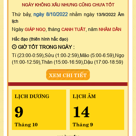
NGÀY KHÔNG XẤU NHƯNG CŨNG CHƯA TỐT
Thứ bảy,
ngày 8/10/2022
nhằm ngày
13/9/2022 Âm
lịch
Ngày
, tháng
, năm
GIÁP NGỌ
CANH TUẤT
NHÂM DẦN
Hắc đạo (thiên hình hắc đạo)
GIỜ TỐT TRONG NGÀY :
Tí (23:00-0:59),Sửu (1:00-2:59),Mão (5:00-6:59),Ngọ
(11:00-12:59),Thân (15:00-16:59),Dậu (17:00-18:59)
XEM CHI TIẾT
LỊCH DƯƠNG
LỊCH ÂM
9
14
Tháng 10
Tháng 9