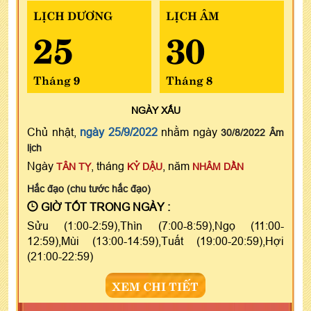
LỊCH DƯƠNG
LỊCH ÂM
25
30
Tháng 9
Tháng 8
NGÀY
XẤU
Chủ nhật,
ngày 25/9/2022
nhằm ngày
30/8/2022 Âm
lịch
Ngày
, tháng
, năm
TÂN TỴ
KỶ DẬU
NHÂM DẦN
Hắc đạo (chu tước hắc đạo)
GIỜ TỐT TRONG NGÀY :
Sửu (1:00-2:59),Thìn (7:00-8:59),Ngọ (11:00-
12:59),Mùi (13:00-14:59),Tuất (19:00-20:59),Hợi
(21:00-22:59)
XEM CHI TIẾT