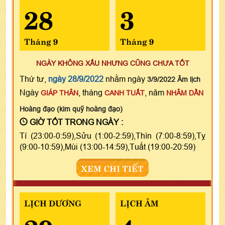
28
3
Tháng 9
Tháng 9
NGÀY KHÔNG XẤU NHƯNG CŨNG CHƯA TỐT
Thứ tư,
ngày 28/9/2022
nhằm ngày
3/9/2022 Âm lịch
Ngày
, tháng
, năm
GIÁP THÂN
CANH TUẤT
NHÂM DẦN
Hoàng đạo (kim quỹ hoàng đạo)
GIỜ TỐT TRONG NGÀY :
Tí (23:00-0:59),Sửu (1:00-2:59),Thìn (7:00-8:59),Tỵ
(9:00-10:59),Mùi (13:00-14:59),Tuất (19:00-20:59)
XEM CHI TIẾT
LỊCH DƯƠNG
LỊCH ÂM