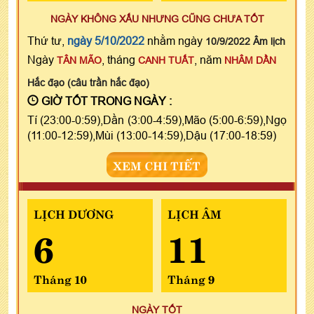
NGÀY KHÔNG XẤU NHƯNG CŨNG CHƯA TỐT
Thứ tư,
ngày 5/10/2022
nhằm ngày
10/9/2022 Âm lịch
Ngày
, tháng
, năm
TÂN MÃO
CANH TUẤT
NHÂM DẦN
Hắc đạo (câu trần hắc đạo)
GIỜ TỐT TRONG NGÀY :
Tí (23:00-0:59),Dần (3:00-4:59),Mão (5:00-6:59),Ngọ
(11:00-12:59),Mùi (13:00-14:59),Dậu (17:00-18:59)
XEM CHI TIẾT
LỊCH DƯƠNG
LỊCH ÂM
6
11
Tháng 10
Tháng 9
NGÀY TỐT