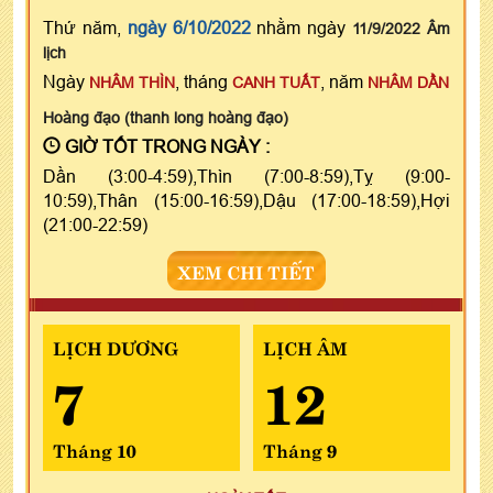
Thứ năm,
ngày 6/10/2022
nhằm ngày
11/9/2022 Âm
lịch
Ngày
, tháng
, năm
NHÂM THÌN
CANH TUẤT
NHÂM DẦN
Hoàng đạo (thanh long hoàng đạo)
GIỜ TỐT TRONG NGÀY :
Dần (3:00-4:59),Thìn (7:00-8:59),Tỵ (9:00-
10:59),Thân (15:00-16:59),Dậu (17:00-18:59),Hợi
(21:00-22:59)
XEM CHI TIẾT
LỊCH DƯƠNG
LỊCH ÂM
7
12
Tháng 10
Tháng 9