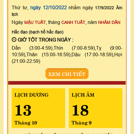
Thứ tư,
ngày 12/10/2022
nhằm ngày
17/9/2022 Âm
lịch
Ngày
, tháng
, năm
MẬU TUẤT
CANH TUẤT
NHÂM DẦN
Hắc đạo (bạch hổ hắc đạo)
GIỜ TỐT TRONG NGÀY :
Dần (3:00-4:59),Thìn (7:00-8:59),Tỵ (9:00-
10:59),Thân (15:00-16:59),Dậu (17:00-18:59),Hợi
(21:00-22:59)
XEM CHI TIẾT
LỊCH DƯƠNG
LỊCH ÂM
13
18
Tháng 10
Tháng 9