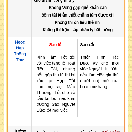
khó thành công như ý.
Không Vong gặp quẻ khẩn cần
Bệnh tật khẩn thiết chẳng làm được chi
Không thì ôn tiểu thê nhi
Không thì trộm cắp phân ly bất tường
Ngọc
Sao tốt
Sao xấu
Hạp
Thông
Kính Tâm: Tốt đối
Thiên Hình Hắc
Thư
với việc tang lễ Hoạt
Đạo: Kỵ cho mọi
điệu: Tốt, nhưng
việc Nguyệt Hư: Xấu
nếu gặp thụ tử thì lại
nếu làm việc giá thú
xấu Lục Hợp: Tốt
(cưới xin), mở cửa
cho mọi việc Mẫu
hoặc mở hàng
Thương: Tốt cho về
cầu tài lộc, việc khai
trương Sao Nguyệt
Đức: tốt mọi việc
Hướng