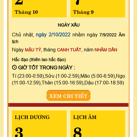
Tháng 10
Tháng 9
NGÀY
XẤU
Chủ nhật,
ngày 2/10/2022
nhằm ngày
7/9/2022 Âm
lịch
Ngày
, tháng
, năm
MẬU TÝ
CANH TUẤT
NHÂM DẦN
Hắc đạo (thiên lao hắc đạo)
GIỜ TỐT TRONG NGÀY :
Tí (23:00-0:59),Sửu (1:00-2:59),Mão (5:00-6:59),Ngọ
(11:00-12:59),Thân (15:00-16:59),Dậu (17:00-18:59)
XEM CHI TIẾT
LỊCH DƯƠNG
LỊCH ÂM
3
8