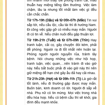
tìm nhanh mới thấy. Đề phòng tranh cãi, mâu
thuẫn hay miệng tiếng tầm thường. Việc làm
chậm, lâu la nhưng tốt nhất làm việc gì đều
cần chắc chắn.
Từ 17h-19h (Dậu) và từ 05h-07h (Mão)
Tin vui
sắp tới, nếu cầu lộc, cầu tài thì đi hướng Nam.
Đi công việc gặp gỡ có nhiều may mắn. Người
đi có tin về. Nếu chăn nuôi đều gặp thuận lợi.
Từ 19h-21h (Tuất) và từ 07h-09h (Thìn)
Hay
tranh luận, cãi cọ, gây chuyện đói kém, phải
đề phòng. Người ra đi tốt nhất nên hoãn lại.
Phòng người người nguyền rủa, tránh lây
bệnh. Nói chung những việc như hội họp,
tranh luận, việc quan,…nên tránh đi vào giờ
này. Nếu bắt buộc phải đi vào giờ này thì nên
giữ miệng để hạn ché gây ẩu đả hay cãi nhau.
Từ 21h-23h (Hợi) và từ 09h-11h (Tị)
Là giờ rất
tốt lành, nếu đi thường gặp được may mắn.
Buôn bán, kinh doanh có lời. Người đi sắp về
nhà. Phụ nữ có tin mừng. Mọi việc trong nhà
đều hòa hợp. Nếu có bệnh cầu thì sẽ khỏi, gia
đình đều mạnh khỏe.