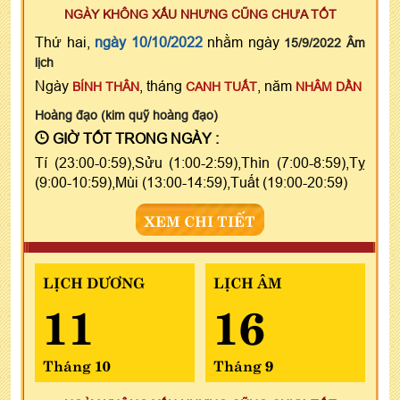
NGÀY KHÔNG XẤU NHƯNG CŨNG CHƯA TỐT
Thứ hai,
ngày 10/10/2022
nhằm ngày
15/9/2022 Âm
lịch
Ngày
, tháng
, năm
BÍNH THÂN
CANH TUẤT
NHÂM DẦN
Hoàng đạo (kim quỹ hoàng đạo)
GIỜ TỐT TRONG NGÀY :
Tí (23:00-0:59),Sửu (1:00-2:59),Thìn (7:00-8:59),Tỵ
(9:00-10:59),Mùi (13:00-14:59),Tuất (19:00-20:59)
XEM CHI TIẾT
LỊCH DƯƠNG
LỊCH ÂM
11
16
Tháng 10
Tháng 9