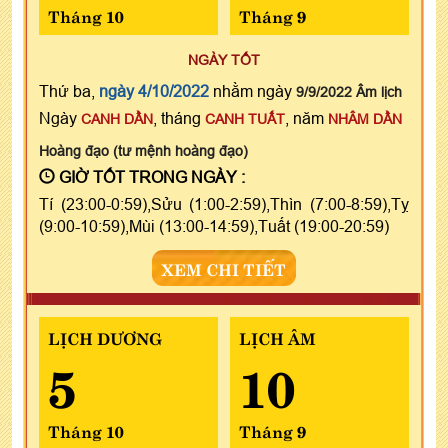
Tháng 10
Tháng 9
NGÀY TỐT
Thứ ba,
ngày 4/10/2022
nhằm ngày
9/9/2022 Âm lịch
Ngày
, tháng
, năm
CANH DẦN
CANH TUẤT
NHÂM DẦN
Hoàng đạo (tư mệnh hoàng đạo)
GIỜ TỐT TRONG NGÀY :
Tí (23:00-0:59),Sửu (1:00-2:59),Thìn (7:00-8:59),Tỵ
(9:00-10:59),Mùi (13:00-14:59),Tuất (19:00-20:59)
XEM CHI TIẾT
LỊCH DƯƠNG
LỊCH ÂM
5
10
Tháng 10
Tháng 9