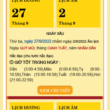
27
2
Tháng 9
Tháng 9
NGÀY
XẤU
Thứ ba,
ngày 27/9/2022
nhằm ngày
2/9/2022 Âm lịch
Ngày
, tháng
, năm
QUÝ MÙI
CANH TUẤT
NHÂM DẦN
Hắc đạo (chu tước hắc đạo)
GIỜ TỐT TRONG NGÀY :
Dần (3:00-4:59),Mão (5:00-6:59),Tỵ (9:00-
10:59),Thân (15:00-16:59),Tuất (19:00-20:59),Hợi
(21:00-22:59)
XEM CHI TIẾT
LỊCH DƯƠNG
LỊCH ÂM