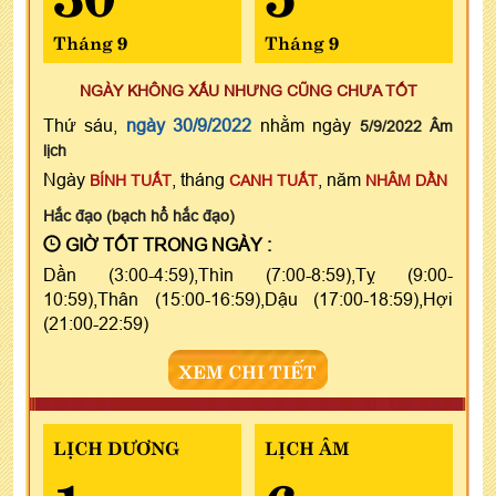
Tháng 9
Tháng 9
NGÀY KHÔNG XẤU NHƯNG CŨNG CHƯA TỐT
Thứ sáu,
ngày 30/9/2022
nhằm ngày
5/9/2022 Âm
lịch
Ngày
, tháng
, năm
BÍNH TUẤT
CANH TUẤT
NHÂM DẦN
Hắc đạo (bạch hổ hắc đạo)
GIỜ TỐT TRONG NGÀY :
Dần (3:00-4:59),Thìn (7:00-8:59),Tỵ (9:00-
10:59),Thân (15:00-16:59),Dậu (17:00-18:59),Hợi
(21:00-22:59)
XEM CHI TIẾT
LỊCH DƯƠNG
LỊCH ÂM