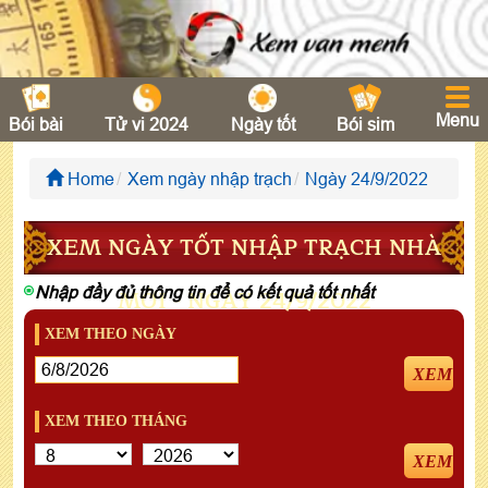
Menu
Bói bài
Tử vi 2024
Ngày tốt
Bói sim
Home
Xem ngày nhập trạch
Ngày 24/9/2022
XEM NGÀY TỐT NHẬP TRẠCH NHÀ
Nhập đầy đủ thông tin để có kết quả tốt nhất
MỚI - NGÀY 24/9/2022
XEM THEO NGÀY
XEM
XEM THEO THÁNG
XEM