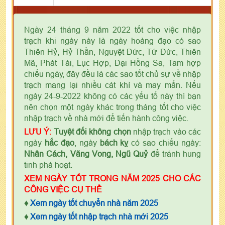
Ngày 24 tháng 9 năm 2022 tốt cho việc nhập
trạch khi ngày này là ngày hoàng đạo có sao
Thiên Hỷ, Hỷ Thần, Nguyệt Đức, Tứ Đức, Thiên
Mã, Phát Tài, Lục Hợp, Đại Hồng Sa, Tam hợp
chiếu ngày, đây đều là các sao tốt chủ sự về nhập
trạch mang lại nhiều cát khí và may mắn. Nếu
ngày 24-9-2022 không có các yếu tố này thì bạn
nên chọn một ngày khác trong tháng tốt cho việc
nhập trạch về nhà mới để tiến hành công việc.
LƯU Ý:
Tuyệt đối không chọn
nhập trạch vào các
ngày
hắc đạo
, ngày
bách kỵ
có sao chiếu ngày:
Nhân Cách, Vãng Vong, Ngũ Quỷ
để tránh hung
tinh phá hoạt.
XEM NGÀY TỐT TRONG NĂM 2025 CHO CÁC
CÔNG VIỆC CỤ THỂ
♦
Xem ngày tốt chuyển nhà năm 2025
♦
Xem ngày tốt nhập trạch nhà mới 2025