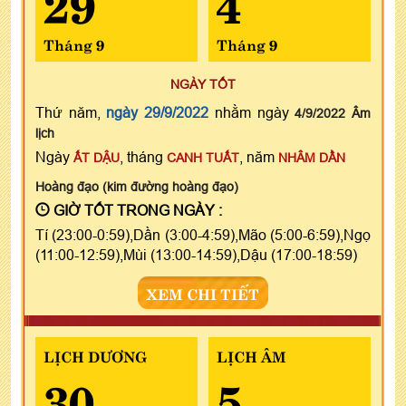
29
4
Tháng 9
Tháng 9
NGÀY TỐT
Thứ năm,
ngày 29/9/2022
nhằm ngày
4/9/2022 Âm
lịch
Ngày
, tháng
, năm
ẤT DẬU
CANH TUẤT
NHÂM DẦN
Hoàng đạo (kim đường hoàng đạo)
GIỜ TỐT TRONG NGÀY :
Tí (23:00-0:59),Dần (3:00-4:59),Mão (5:00-6:59),Ngọ
(11:00-12:59),Mùi (13:00-14:59),Dậu (17:00-18:59)
XEM CHI TIẾT
LỊCH DƯƠNG
LỊCH ÂM
30
5