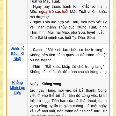
Tuất và Mậu Tuất.
- Ngày này thuộc hành Kim
khắc
với hành
Mộc,
ngoại trừ các tuổi
: Mậu Tuất vì Kim khắc
mà được lợi.
- Ngày Thìn lục hợp với Dậu, tam hợp với Tý
và Thân thành Thủy cục (Xung Tuất, hình
Thìn, hình Mùi, hại Mão, phá Sửu, tuyệt Tuất.
Tam Sát kị mệnh các tuổi Tỵ, Dậu, Sửu)
Bành Tổ
-
Canh
: “Bất kinh lạc chức cơ hư trướng” -
Bách Kị
Không nên tiến hành quay tơ để tránh cũi dệt
Nhật
hư hại ngang
-
Thìn
: “Bất khốc khấp tất chủ trọng tang” -
Không nên khóc lóc để tránh chủ có trùng tang
Khổng
Ngày :
Không vong
Minh Lục
tức ngày Hung, mọi việc dễ bất thành. Công
Diệu
việc đi vào thế bế tắc, tiến độ công việc bị trì
trệ, trở ngại. Tiền bạc của cải thất thoát, danh
vọng cũng uy tín bị giảm xuống. Là một ngày
xấu về mọi mặt, nên tránh để hạn chế mưu sự