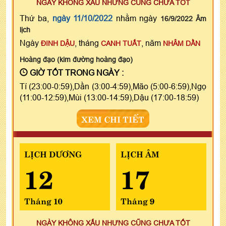
NGÀY KHÔNG XẤU NHƯNG CŨNG CHƯA TỐT
Thứ ba,
ngày 11/10/2022
nhằm ngày
16/9/2022 Âm
lịch
Ngày
, tháng
, năm
ĐINH DẬU
CANH TUẤT
NHÂM DẦN
Hoàng đạo (kim đường hoàng đạo)
GIỜ TỐT TRONG NGÀY :
Tí (23:00-0:59),Dần (3:00-4:59),Mão (5:00-6:59),Ngọ
(11:00-12:59),Mùi (13:00-14:59),Dậu (17:00-18:59)
XEM CHI TIẾT
LỊCH DƯƠNG
LỊCH ÂM
12
17
Tháng 10
Tháng 9
NGÀY KHÔNG XẤU NHƯNG CŨNG CHƯA TỐT