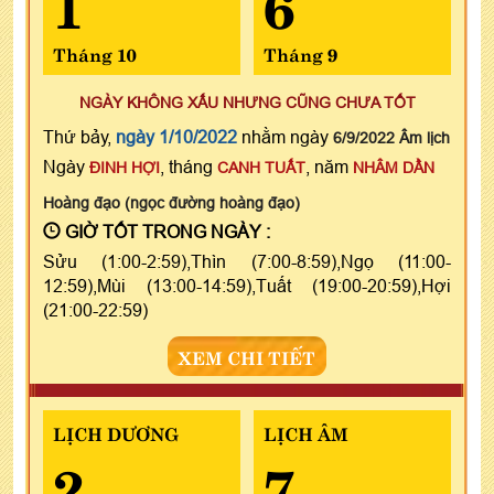
1
6
Tháng 10
Tháng 9
NGÀY KHÔNG XẤU NHƯNG CŨNG CHƯA TỐT
Thứ bảy,
ngày 1/10/2022
nhằm ngày
6/9/2022 Âm lịch
Ngày
, tháng
, năm
ĐINH HỢI
CANH TUẤT
NHÂM DẦN
Hoàng đạo (ngọc đường hoàng đạo)
GIỜ TỐT TRONG NGÀY :
Sửu (1:00-2:59),Thìn (7:00-8:59),Ngọ (11:00-
12:59),Mùi (13:00-14:59),Tuất (19:00-20:59),Hợi
(21:00-22:59)
XEM CHI TIẾT
LỊCH DƯƠNG
LỊCH ÂM
2
7