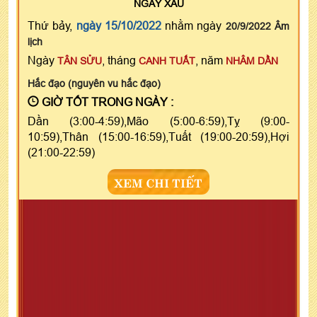
NGÀY
XẤU
Thứ bảy,
ngày 15/10/2022
nhằm ngày
20/9/2022 Âm
lịch
Ngày
, tháng
, năm
TÂN SỬU
CANH TUẤT
NHÂM DẦN
Hắc đạo (nguyên vu hắc đạo)
GIỜ TỐT TRONG NGÀY :
Dần (3:00-4:59),Mão (5:00-6:59),Tỵ (9:00-
10:59),Thân (15:00-16:59),Tuất (19:00-20:59),Hợi
(21:00-22:59)
XEM CHI TIẾT