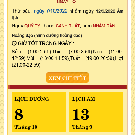
NGÀY TỐT
Thứ sáu,
ngày 7/10/2022
nhằm ngày
12/9/2022 Âm
lịch
Ngày
, tháng
, năm
QUÝ TỴ
CANH TUẤT
NHÂM DẦN
Hoàng đạo (minh đường hoàng đạo)
GIỜ TỐT TRONG NGÀY :
Sửu (1:00-2:59),Thìn (7:00-8:59),Ngọ (11:00-
12:59),Mùi (13:00-14:59),Tuất (19:00-20:59),Hợi
(21:00-22:59)
XEM CHI TIẾT
LỊCH DƯƠNG
LỊCH ÂM
8
13
Tháng 10
Tháng 9