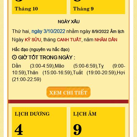
Tháng 10
Tháng 9
NGÀY
XẤU
Thứ hai,
ngày 3/10/2022
nhằm ngày
8/9/2022 Âm lịch
Ngày
, tháng
, năm
KỶ SỬU
CANH TUẤT
NHÂM DẦN
Hắc đạo (nguyên vu hắc đạo)
GIỜ TỐT TRONG NGÀY :
Dần (3:00-4:59),Mão (5:00-6:59),Tỵ (9:00-
10:59),Thân (15:00-16:59),Tuất (19:00-20:59),Hợi
(21:00-22:59)
XEM CHI TIẾT
LỊCH DƯƠNG
LỊCH ÂM
4
9