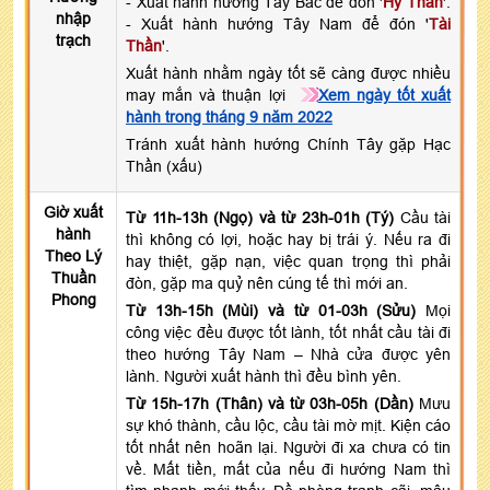
- Xuất hành hướng Tây Bắc để đón '
Hỷ Thần
'.
nhập
- Xuất hành hướng Tây Nam để đón '
Tài
trạch
Thần
'.
Xuất hành nhằm ngày tốt sẽ càng được nhiều
may mắn và thuận lợi
Xem ngày tốt xuất
hành trong tháng 9 năm 2022
Tránh xuất hành hướng Chính Tây gặp Hạc
Thần (xấu)
Giờ xuất
Từ 11h-13h (Ngọ) và từ 23h-01h (Tý)
Cầu tài
hành
thì không có lợi, hoặc hay bị trái ý. Nếu ra đi
Theo Lý
hay thiệt, gặp nạn, việc quan trọng thì phải
Thuần
đòn, gặp ma quỷ nên cúng tế thì mới an.
Phong
Từ 13h-15h (Mùi) và từ 01-03h (Sửu)
Mọi
công việc đều được tốt lành, tốt nhất cầu tài đi
theo hướng Tây Nam – Nhà cửa được yên
lành. Người xuất hành thì đều bình yên.
Từ 15h-17h (Thân) và từ 03h-05h (Dần)
Mưu
sự khó thành, cầu lộc, cầu tài mờ mịt. Kiện cáo
tốt nhất nên hoãn lại. Người đi xa chưa có tin
về. Mất tiền, mất của nếu đi hướng Nam thì