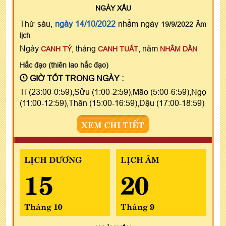
NGÀY
XẤU
Thứ sáu,
ngày 14/10/2022
nhằm ngày
19/9/2022 Âm
lịch
Ngày
, tháng
, năm
CANH TÝ
CANH TUẤT
NHÂM DẦN
Hắc đạo (thiên lao hắc đạo)
GIỜ TỐT TRONG NGÀY :
Tí (23:00-0:59),Sửu (1:00-2:59),Mão (5:00-6:59),Ngọ
(11:00-12:59),Thân (15:00-16:59),Dậu (17:00-18:59)
XEM CHI TIẾT
LỊCH DƯƠNG
LỊCH ÂM
15
20
Tháng 10
Tháng 9