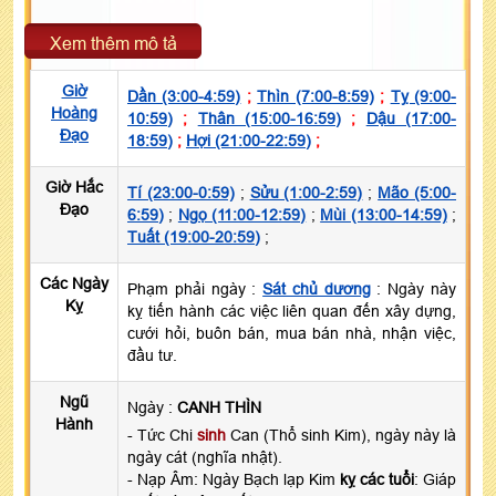
Xem thêm mô tả
Giờ
Dần (3:00-4:59)
;
Thìn (7:00-8:59)
;
Tỵ (9:00-
Hoàng
10:59)
;
Thân (15:00-16:59)
;
Dậu (17:00-
Đạo
18:59)
;
Hợi (21:00-22:59)
;
Giờ Hắc
Tí (23:00-0:59)
;
Sửu (1:00-2:59)
;
Mão (5:00-
Đạo
6:59)
;
Ngọ (11:00-12:59)
;
Mùi (13:00-14:59)
;
Tuất (19:00-20:59)
;
Các Ngày
Phạm phải ngày :
Sát chủ dương
: Ngày này
Kỵ
kỵ tiến hành các việc liên quan đến xây dựng,
cưới hỏi, buôn bán, mua bán nhà, nhận việc,
đầu tư.
Ngũ
Ngày :
CANH THÌN
Hành
- Tức Chi
sinh
Can (Thổ sinh Kim), ngày này là
ngày cát (nghĩa nhật).
- Nạp Âm: Ngày Bạch lạp Kim
kỵ các tuổi
: Giáp