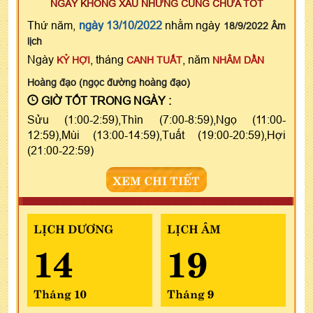
NGÀY KHÔNG XẤU NHƯNG CŨNG CHƯA TỐT
Thứ năm,
ngày 13/10/2022
nhằm ngày
18/9/2022 Âm
lịch
Ngày
, tháng
, năm
KỶ HỢI
CANH TUẤT
NHÂM DẦN
Hoàng đạo (ngọc đường hoàng đạo)
GIỜ TỐT TRONG NGÀY :
Sửu (1:00-2:59),Thìn (7:00-8:59),Ngọ (11:00-
12:59),Mùi (13:00-14:59),Tuất (19:00-20:59),Hợi
(21:00-22:59)
XEM CHI TIẾT
LỊCH DƯƠNG
LỊCH ÂM
14
19
Tháng 10
Tháng 9