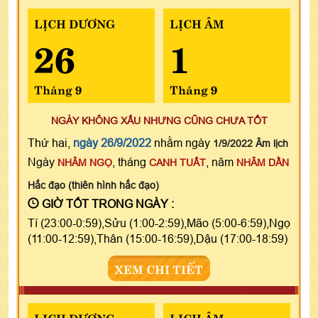
LỊCH DƯƠNG
LỊCH ÂM
26
1
Tháng 9
Tháng 9
NGÀY KHÔNG XẤU NHƯNG CŨNG CHƯA TỐT
Thứ hai,
ngày 26/9/2022
nhằm ngày
1/9/2022 Âm lịch
Ngày
, tháng
, năm
NHÂM NGỌ
CANH TUẤT
NHÂM DẦN
Hắc đạo (thiên hình hắc đạo)
GIỜ TỐT TRONG NGÀY :
Tí (23:00-0:59),Sửu (1:00-2:59),Mão (5:00-6:59),Ngọ
(11:00-12:59),Thân (15:00-16:59),Dậu (17:00-18:59)
XEM CHI TIẾT
LỊCH DƯƠNG
LỊCH ÂM