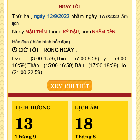
NGÀY TỐT
Thứ hai,
ngày 12/9/2022
nhằm ngày
17/8/2022 Âm
lịch
Ngày
, tháng
, năm
MẬU THÌN
KỶ DẬU
NHÂM DẦN
Hắc đạo (thiên hình hắc đạo)
GIỜ TỐT TRONG NGÀY :
Dần (3:00-4:59),Thìn (7:00-8:59),Tỵ (9:00-
10:59),Thân (15:00-16:59),Dậu (17:00-18:59),Hợi
(21:00-22:59)
XEM CHI TIẾT
LỊCH DƯƠNG
LỊCH ÂM
13
18
Tháng 9
Tháng 8