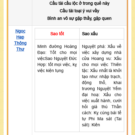
Cầu tài cầu lộc ở trong quẻ này
Cầu tài toại ý vui vầy
Bình an vô sự gặp thầy, gặp quen
Ngọc
Sao tốt
Sao xấu
Hạp
Thông
Minh đường Hoàng
Nguyệt phá: Xấu về
Thư
Đạo: Tốt cho mọi
việc xây dựng nhà
việcSao Nguyệt Đức
cửa Hoang vu: Xấu
Hợp: tốt mọi việc, kỵ
cho mọi việc Thiên
việc kiện tụng
tặc: Xấu nhất là khởi
tạo như: nhập trạch,
động thổ, khai
trương Nguyệt Yếm
đại hoạ: Xấu cho
việc xuất hành, cưới
hỏi giá thú Thần
cách: Kỵ cúng bái tế
tự Phi Ma sát (Tai
sát): Kiên