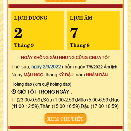
LỊCH DƯƠNG
LỊCH ÂM
2
7
Tháng 9
Tháng 8
NGÀY KHÔNG XẤU NHƯNG CŨNG CHƯA TỐT
Thứ sáu,
ngày 2/9/2022
nhằm ngày
7/8/2022 Âm lịch
Ngày
, tháng
, năm
MẬU NGỌ
KỶ DẬU
NHÂM DẦN
Hoàng đạo (kim quỹ hoàng đạo)
GIỜ TỐT TRONG NGÀY :
Tí (23:00-0:59),Sửu (1:00-2:59),Mão (5:00-6:59),Ngọ
(11:00-12:59),Thân (15:00-16:59),Dậu (17:00-18:59)
XEM CHI TIẾT