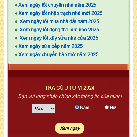
♦
Xem ngày tốt chuyển nhà năm 2025
♦
Xem ngày tốt nhập trạch nhà mới 2025
♦
Xem ngày tốt mua nhà đất năm 2025
♦
Xem ngày tốt động thổ làm nhà 2025
♦
Xem ngày tốt xây sửa nhà cửa 2025
♦
Xem ngày sửa bếp năm 2025
♦
Xem ngày chuyển bàn thờ năm 2025
TRA CỨU TỬ VI 2024
Bạn vui lòng nhập chính xác thông tin của mình!
Nam
Nữ