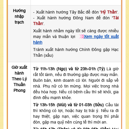
Hướng
- Xuất hành hướng Tây Bắc để đón '
Hỷ Thần
'.
nhập
- Xuất hành hướng Đông Nam để đón '
Tài
trạch
Thần
'.
Xuất hành nhằm ngày tốt sẽ càng được nhiều
may mắn và thuận lợi
Xem ngày tốt xuất
hành
Tránh xuất hành hướng Chính Đông gặp Hạc
Thần (xấu)
Giờ xuất
Từ 11h-13h (Ngọ) và từ 23h-01h (Tý)
Là giờ
hành
rất tốt lành, nếu đi thường gặp được may mắn.
Theo Lý
Buôn bán, kinh doanh có lời. Người đi sắp về
Thuần
nhà. Phụ nữ có tin mừng. Mọi việc trong nhà
Phong
đều hòa hợp. Nếu có bệnh cầu thì sẽ khỏi, gia
đình đều mạnh khỏe.
Từ 13h-15h (Mùi) và từ 01-03h (Sửu)
Cầu tài
thì không có lợi, hoặc hay bị trái ý. Nếu ra đi
hay thiệt, gặp nạn, việc quan trọng thì phải
đòn, gặp ma quỷ nên cúng tế thì mới an.