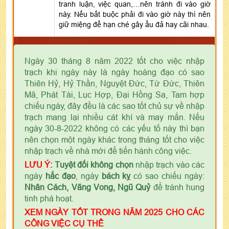
tranh luận, việc quan,…nên tránh đi vào giờ
này. Nếu bắt buộc phải đi vào giờ này thì nên
giữ miệng để hạn ché gây ẩu đả hay cãi nhau.
Ngày 30 tháng 8 năm 2022 tốt cho việc nhập
trạch khi ngày này là ngày hoàng đạo có sao
Thiên Hỷ, Hỷ Thần, Nguyệt Đức, Tứ Đức, Thiên
Mã, Phát Tài, Lục Hợp, Đại Hồng Sa, Tam hợp
chiếu ngày, đây đều là các sao tốt chủ sự về nhập
trạch mang lại nhiều cát khí và may mắn. Nếu
ngày 30-8-2022 không có các yếu tố này thì bạn
nên chọn một ngày khác trong tháng tốt cho việc
nhập trạch về nhà mới để tiến hành công việc.
LƯU Ý:
Tuyệt đối không chọn
nhập trạch vào các
ngày
hắc đạo
, ngày
bách kỵ
có sao chiếu ngày:
Nhân Cách, Vãng Vong, Ngũ Quỷ
để tránh hung
tinh phá hoạt.
XEM NGÀY TỐT TRONG NĂM 2025 CHO CÁC
CÔNG VIỆC CỤ THỂ