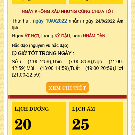
NGÀY KHÔNG XẤU NHƯNG CŨNG CHƯA TỐT
Thứ hai,
ngày 19/9/2022
nhằm ngày
24/8/2022 Âm
lịch
Ngày
, tháng
, năm
ẤT HỢI
KỶ DẬU
NHÂM DẦN
Hắc đạo (nguyên vu hắc đạo)
GIỜ TỐT TRONG NGÀY :
Sửu (1:00-2:59),Thìn (7:00-8:59),Ngọ (11:00-
12:59),Mùi (13:00-14:59),Tuất (19:00-20:59),Hợi
(21:00-22:59)
XEM CHI TIẾT
LỊCH DƯƠNG
LỊCH ÂM
20
25