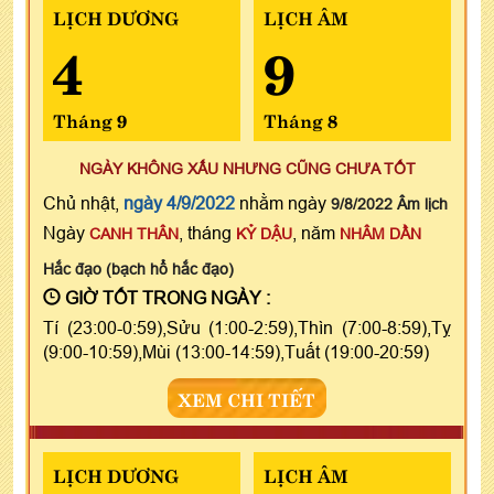
LỊCH DƯƠNG
LỊCH ÂM
4
9
Tháng 9
Tháng 8
NGÀY KHÔNG XẤU NHƯNG CŨNG CHƯA TỐT
Chủ nhật,
ngày 4/9/2022
nhằm ngày
9/8/2022 Âm lịch
Ngày
, tháng
, năm
CANH THÂN
KỶ DẬU
NHÂM DẦN
Hắc đạo (bạch hổ hắc đạo)
GIỜ TỐT TRONG NGÀY :
Tí (23:00-0:59),Sửu (1:00-2:59),Thìn (7:00-8:59),Tỵ
(9:00-10:59),Mùi (13:00-14:59),Tuất (19:00-20:59)
XEM CHI TIẾT
LỊCH DƯƠNG
LỊCH ÂM