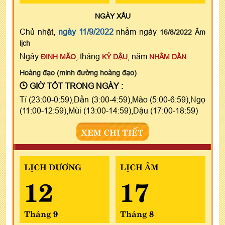
NGÀY
XẤU
Chủ nhật,
ngày 11/9/2022
nhằm ngày
16/8/2022 Âm
lịch
Ngày
, tháng
, năm
ĐINH MÃO
KỶ DẬU
NHÂM DẦN
Hoàng đạo (minh đường hoàng đạo)
GIỜ TỐT TRONG NGÀY :
Tí (23:00-0:59),Dần (3:00-4:59),Mão (5:00-6:59),Ngọ
(11:00-12:59),Mùi (13:00-14:59),Dậu (17:00-18:59)
XEM CHI TIẾT
LỊCH DƯƠNG
LỊCH ÂM
12
17
Tháng 9
Tháng 8