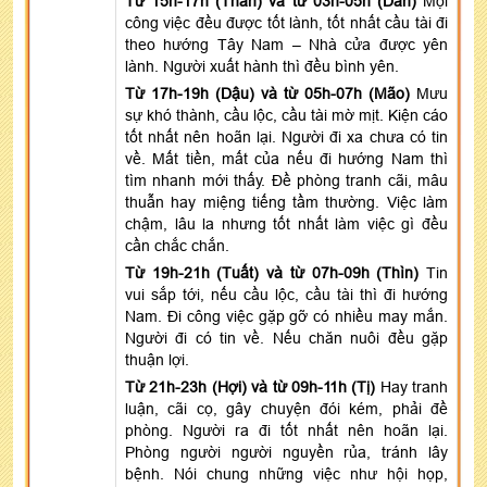
Từ 15h-17h (Thân) và từ 03h-05h (Dần)
Mọi
công việc đều được tốt lành, tốt nhất cầu tài đi
theo hướng Tây Nam – Nhà cửa được yên
lành. Người xuất hành thì đều bình yên.
Từ 17h-19h (Dậu) và từ 05h-07h (Mão)
Mưu
sự khó thành, cầu lộc, cầu tài mờ mịt. Kiện cáo
tốt nhất nên hoãn lại. Người đi xa chưa có tin
về. Mất tiền, mất của nếu đi hướng Nam thì
tìm nhanh mới thấy. Đề phòng tranh cãi, mâu
thuẫn hay miệng tiếng tầm thường. Việc làm
chậm, lâu la nhưng tốt nhất làm việc gì đều
cần chắc chắn.
Từ 19h-21h (Tuất) và từ 07h-09h (Thìn)
Tin
vui sắp tới, nếu cầu lộc, cầu tài thì đi hướng
Nam. Đi công việc gặp gỡ có nhiều may mắn.
Người đi có tin về. Nếu chăn nuôi đều gặp
thuận lợi.
Từ 21h-23h (Hợi) và từ 09h-11h (Tị)
Hay tranh
luận, cãi cọ, gây chuyện đói kém, phải đề
phòng. Người ra đi tốt nhất nên hoãn lại.
Phòng người người nguyền rủa, tránh lây
bệnh. Nói chung những việc như hội họp,