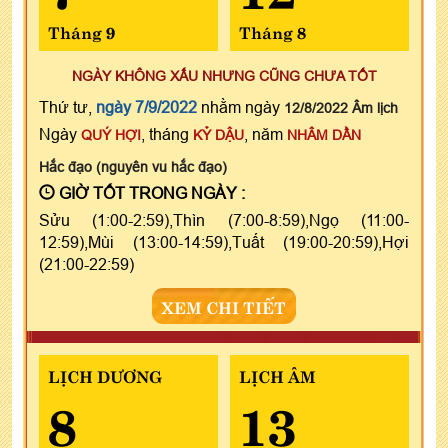
Tháng 9
Tháng 8
NGÀY KHÔNG XẤU NHƯNG CŨNG CHƯA TỐT
Thứ tư,
ngày 7/9/2022
nhằm ngày
12/8/2022 Âm lịch
Ngày
, tháng
, năm
QUÝ HỢI
KỶ DẬU
NHÂM DẦN
Hắc đạo (nguyên vu hắc đạo)
GIỜ TỐT TRONG NGÀY :
Sửu (1:00-2:59),Thìn (7:00-8:59),Ngọ (11:00-
12:59),Mùi (13:00-14:59),Tuất (19:00-20:59),Hợi
(21:00-22:59)
XEM CHI TIẾT
LỊCH DƯƠNG
LỊCH ÂM
8
13