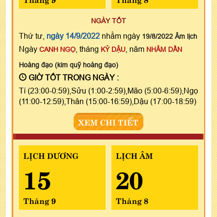
NGÀY TỐT
Thứ tư,
ngày 14/9/2022
nhằm ngày
19/8/2022 Âm lịch
Ngày
, tháng
, năm
CANH NGỌ
KỶ DẬU
NHÂM DẦN
Hoàng đạo (kim quỹ hoàng đạo)
GIỜ TỐT TRONG NGÀY :
Tí (23:00-0:59),Sửu (1:00-2:59),Mão (5:00-6:59),Ngọ
(11:00-12:59),Thân (15:00-16:59),Dậu (17:00-18:59)
XEM CHI TIẾT
LỊCH DƯƠNG
LỊCH ÂM
15
20
Tháng 9
Tháng 8