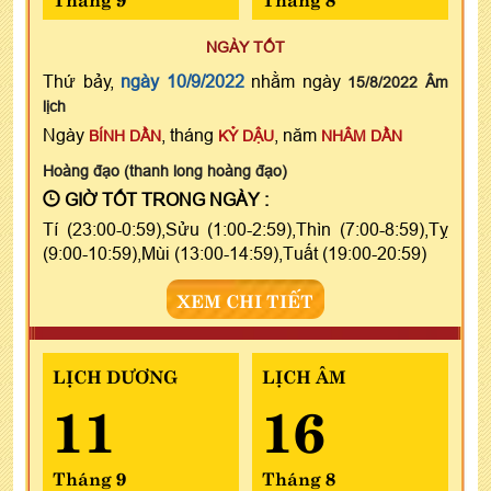
NGÀY TỐT
Thứ bảy,
ngày 10/9/2022
nhằm ngày
15/8/2022 Âm
lịch
Ngày
, tháng
, năm
BÍNH DẦN
KỶ DẬU
NHÂM DẦN
Hoàng đạo (thanh long hoàng đạo)
GIỜ TỐT TRONG NGÀY :
Tí (23:00-0:59),Sửu (1:00-2:59),Thìn (7:00-8:59),Tỵ
(9:00-10:59),Mùi (13:00-14:59),Tuất (19:00-20:59)
XEM CHI TIẾT
LỊCH DƯƠNG
LỊCH ÂM
11
16
Tháng 9
Tháng 8