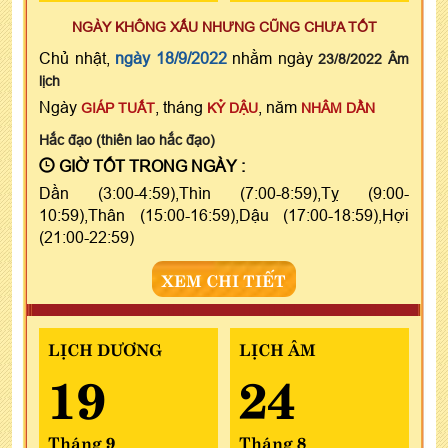
NGÀY KHÔNG XẤU NHƯNG CŨNG CHƯA TỐT
Chủ nhật,
ngày 18/9/2022
nhằm ngày
23/8/2022 Âm
lịch
Ngày
, tháng
, năm
GIÁP TUẤT
KỶ DẬU
NHÂM DẦN
Hắc đạo (thiên lao hắc đạo)
GIỜ TỐT TRONG NGÀY :
Dần (3:00-4:59),Thìn (7:00-8:59),Tỵ (9:00-
10:59),Thân (15:00-16:59),Dậu (17:00-18:59),Hợi
(21:00-22:59)
XEM CHI TIẾT
LỊCH DƯƠNG
LỊCH ÂM
19
24
Tháng 9
Tháng 8