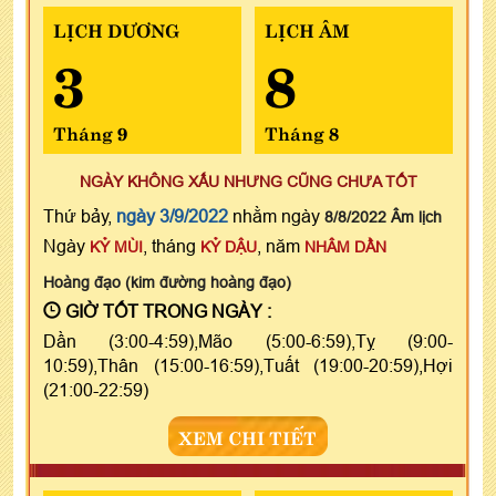
LỊCH DƯƠNG
LỊCH ÂM
3
8
Tháng 9
Tháng 8
NGÀY KHÔNG XẤU NHƯNG CŨNG CHƯA TỐT
Thứ bảy,
ngày 3/9/2022
nhằm ngày
8/8/2022 Âm lịch
Ngày
, tháng
, năm
KỶ MÙI
KỶ DẬU
NHÂM DẦN
Hoàng đạo (kim đường hoàng đạo)
GIỜ TỐT TRONG NGÀY :
Dần (3:00-4:59),Mão (5:00-6:59),Tỵ (9:00-
10:59),Thân (15:00-16:59),Tuất (19:00-20:59),Hợi
(21:00-22:59)
XEM CHI TIẾT