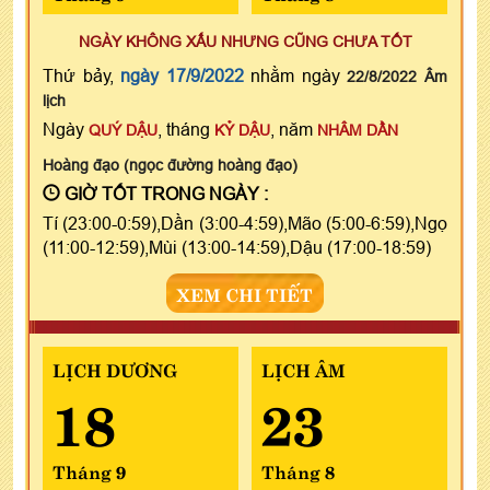
NGÀY KHÔNG XẤU NHƯNG CŨNG CHƯA TỐT
Thứ bảy,
ngày 17/9/2022
nhằm ngày
22/8/2022 Âm
lịch
Ngày
, tháng
, năm
QUÝ DẬU
KỶ DẬU
NHÂM DẦN
Hoàng đạo (ngọc đường hoàng đạo)
GIỜ TỐT TRONG NGÀY :
Tí (23:00-0:59),Dần (3:00-4:59),Mão (5:00-6:59),Ngọ
(11:00-12:59),Mùi (13:00-14:59),Dậu (17:00-18:59)
XEM CHI TIẾT
LỊCH DƯƠNG
LỊCH ÂM
18
23
Tháng 9
Tháng 8