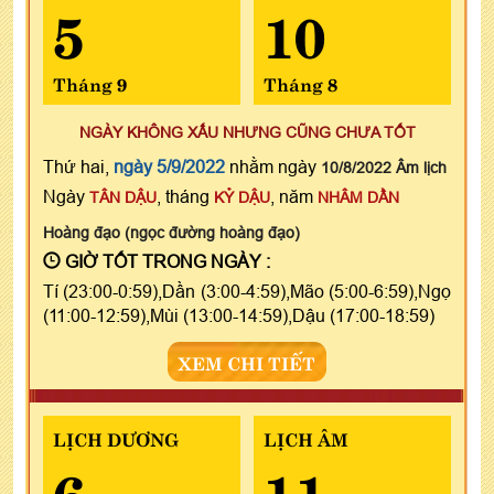
5
10
Tháng 9
Tháng 8
NGÀY KHÔNG XẤU NHƯNG CŨNG CHƯA TỐT
Thứ hai,
ngày 5/9/2022
nhằm ngày
10/8/2022 Âm lịch
Ngày
, tháng
, năm
TÂN DẬU
KỶ DẬU
NHÂM DẦN
Hoàng đạo (ngọc đường hoàng đạo)
GIỜ TỐT TRONG NGÀY :
Tí (23:00-0:59),Dần (3:00-4:59),Mão (5:00-6:59),Ngọ
(11:00-12:59),Mùi (13:00-14:59),Dậu (17:00-18:59)
XEM CHI TIẾT
LỊCH DƯƠNG
LỊCH ÂM
6
11