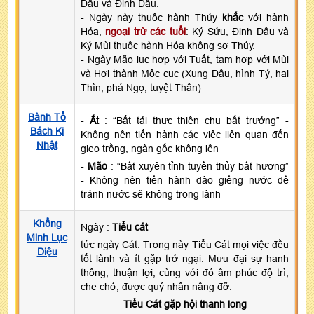
Dậu và Đinh Dậu.
- Ngày này thuộc hành Thủy
khắc
với hành
Hỏa,
ngoại trừ các tuổi
: Kỷ Sửu, Đinh Dậu và
Kỷ Mùi thuộc hành Hỏa không sợ Thủy.
- Ngày Mão lục hợp với Tuất, tam hợp với Mùi
và Hợi thành Mộc cục (Xung Dậu, hình Tý, hại
Thìn, phá Ngọ, tuyệt Thân)
Bành Tổ
-
Ất
: “Bất tải thực thiên chu bất trưởng” -
Bách Kị
Không nên tiến hành các việc liên quan đến
Nhật
gieo trồng, ngàn gốc không lên
-
Mão
: “Bất xuyên tỉnh tuyền thủy bất hương”
- Không nên tiến hành đào giếng nước để
tránh nước sẽ không trong lành
Khổng
Ngày :
Tiểu cát
Minh Lục
tức ngày Cát. Trong này Tiểu Cát mọi việc đều
Diệu
tốt lành và ít gặp trở ngại. Mưu đại sự hanh
thông, thuận lợi, cùng với đó âm phúc độ trì,
che chở, được quý nhân nâng đỡ.
Tiểu Cát gặp hội thanh long