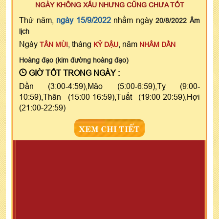
NGÀY KHÔNG XẤU NHƯNG CŨNG CHƯA TỐT
Thứ năm,
ngày 15/9/2022
nhằm ngày
20/8/2022 Âm
lịch
Ngày
, tháng
, năm
TÂN MÙI
KỶ DẬU
NHÂM DẦN
Hoàng đạo (kim đường hoàng đạo)
GIỜ TỐT TRONG NGÀY :
Dần (3:00-4:59),Mão (5:00-6:59),Tỵ (9:00-
10:59),Thân (15:00-16:59),Tuất (19:00-20:59),Hợi
(21:00-22:59)
XEM CHI TIẾT