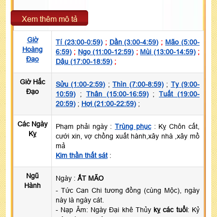
Xem thêm mô tả
Giờ
Tí (23:00-0:59)
;
Dần (3:00-4:59)
;
Mão (5:00-
Hoàng
6:59)
;
Ngọ (11:00-12:59)
;
Mùi (13:00-14:59)
;
Đạo
Dậu (17:00-18:59)
;
Giờ Hắc
Sửu (1:00-2:59)
;
Thìn (7:00-8:59)
;
Tỵ (9:00-
Đạo
10:59)
;
Thân (15:00-16:59)
;
Tuất (19:00-
20:59)
;
Hợi (21:00-22:59)
;
Các Ngày
Phạm phải ngày :
Trùng phục
: Kỵ Chôn cất,
Kỵ
cưới xin, vợ chồng xuất hành,xây nhà ,xây mồ
mả
Kim thần thất sát
:
Ngũ
Ngày :
ẤT MÃO
Hành
- Tức Can Chi tương đồng (cùng Mộc), ngày
này là ngày cát.
- Nạp Âm: Ngày Đại khê Thủy
kỵ các tuổi
: Kỷ