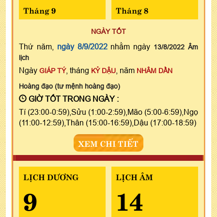
Tháng 9
Tháng 8
NGÀY TỐT
Thứ năm,
ngày 8/9/2022
nhằm ngày
13/8/2022 Âm
lịch
Ngày
, tháng
, năm
GIÁP TÝ
KỶ DẬU
NHÂM DẦN
Hoàng đạo (tư mệnh hoàng đạo)
GIỜ TỐT TRONG NGÀY :
Tí (23:00-0:59),Sửu (1:00-2:59),Mão (5:00-6:59),Ngọ
(11:00-12:59),Thân (15:00-16:59),Dậu (17:00-18:59)
XEM CHI TIẾT
LỊCH DƯƠNG
LỊCH ÂM
9
14