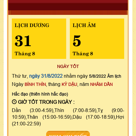
LỊCH DƯƠNG
LỊCH ÂM
31
5
Tháng 8
Tháng 8
NGÀY TỐT
Thứ tư,
ngày 31/8/2022
nhằm ngày
5/8/2022 Âm lịch
Ngày
, tháng
, năm
BÍNH THÌN
KỶ DẬU
NHÂM DẦN
Hắc đạo (thiên hình hắc đạo)
GIỜ TỐT TRONG NGÀY :
Dần (3:00-4:59),Thìn (7:00-8:59),Tỵ (9:00-
10:59),Thân (15:00-16:59),Dậu (17:00-18:59),Hợi
(21:00-22:59)