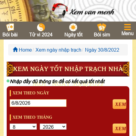
Menu
Bói bài
Tử vi 2024
Ngày tốt
Bói sim
Home
Xem ngày nhập trạch
Ngày 30/8/2022
XEM NGÀY TỐT NHẬP TRẠCH NHÀ
Nhập đầy đủ thông tin để có kết quả tốt nhất
MỚI - NGÀY 30/8/2022
XEM THEO NGÀY
XEM
XEM THEO THÁNG
XEM