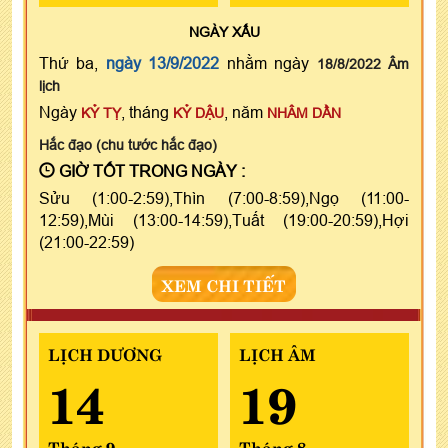
NGÀY
XẤU
Thứ ba,
ngày 13/9/2022
nhằm ngày
18/8/2022 Âm
lịch
Ngày
, tháng
, năm
KỶ TỴ
KỶ DẬU
NHÂM DẦN
Hắc đạo (chu tước hắc đạo)
GIỜ TỐT TRONG NGÀY :
Sửu (1:00-2:59),Thìn (7:00-8:59),Ngọ (11:00-
12:59),Mùi (13:00-14:59),Tuất (19:00-20:59),Hợi
(21:00-22:59)
XEM CHI TIẾT
LỊCH DƯƠNG
LỊCH ÂM
14
19
Tháng 9
Tháng 8