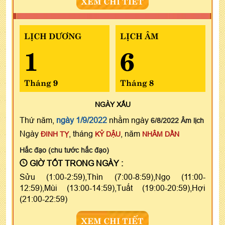
XEM CHI TIẾT
LỊCH DƯƠNG
LỊCH ÂM
1
6
Tháng 9
Tháng 8
NGÀY
XẤU
Thứ năm,
ngày 1/9/2022
nhằm ngày
6/8/2022 Âm lịch
Ngày
, tháng
, năm
ĐINH TỴ
KỶ DẬU
NHÂM DẦN
Hắc đạo (chu tước hắc đạo)
GIỜ TỐT TRONG NGÀY :
Sửu (1:00-2:59),Thìn (7:00-8:59),Ngọ (11:00-
12:59),Mùi (13:00-14:59),Tuất (19:00-20:59),Hợi
(21:00-22:59)
XEM CHI TIẾT