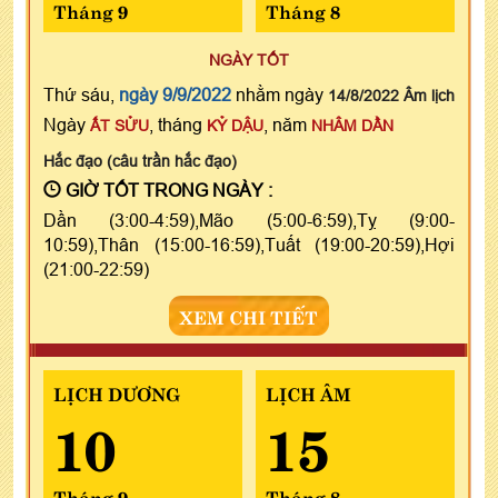
Tháng 9
Tháng 8
NGÀY TỐT
Thứ sáu,
ngày 9/9/2022
nhằm ngày
14/8/2022 Âm lịch
Ngày
, tháng
, năm
ẤT SỬU
KỶ DẬU
NHÂM DẦN
Hắc đạo (câu trần hắc đạo)
GIỜ TỐT TRONG NGÀY :
Dần (3:00-4:59),Mão (5:00-6:59),Tỵ (9:00-
10:59),Thân (15:00-16:59),Tuất (19:00-20:59),Hợi
(21:00-22:59)
XEM CHI TIẾT
LỊCH DƯƠNG
LỊCH ÂM
10
15
Tháng 9
Tháng 8