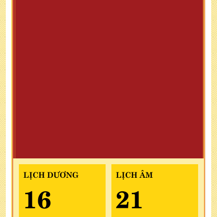
LỊCH DƯƠNG
LỊCH ÂM
16
21