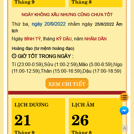
Tháng 9
Tháng 8
NGÀY KHÔNG XẤU NHƯNG CŨNG CHƯA TỐT
Thứ ba,
ngày 20/9/2022
nhằm ngày
25/8/2022 Âm
lịch
Ngày
, tháng
, năm
BÍNH TÝ
KỶ DẬU
NHÂM DẦN
Hoàng đạo (tư mệnh hoàng đạo)
GIỜ TỐT TRONG NGÀY :
Tí (23:00-0:59),Sửu (1:00-2:59),Mão (5:00-6:59),Ngọ
(11:00-12:59),Thân (15:00-16:59),Dậu (17:00-18:59)
XEM CHI TIẾT
LỊCH DƯƠNG
LỊCH ÂM
21
26
Tháng 9
Tháng 8