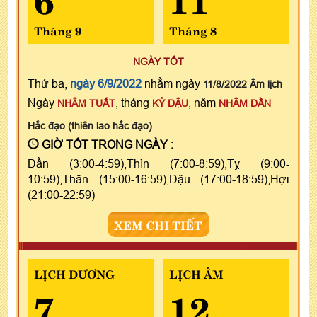
Tháng 9
Tháng 8
NGÀY TỐT
Thứ ba,
ngày 6/9/2022
nhằm ngày
11/8/2022 Âm lịch
Ngày
, tháng
, năm
NHÂM TUẤT
KỶ DẬU
NHÂM DẦN
Hắc đạo (thiên lao hắc đạo)
GIỜ TỐT TRONG NGÀY :
Dần (3:00-4:59),Thìn (7:00-8:59),Tỵ (9:00-
10:59),Thân (15:00-16:59),Dậu (17:00-18:59),Hợi
(21:00-22:59)
XEM CHI TIẾT
LỊCH DƯƠNG
LỊCH ÂM
7
12