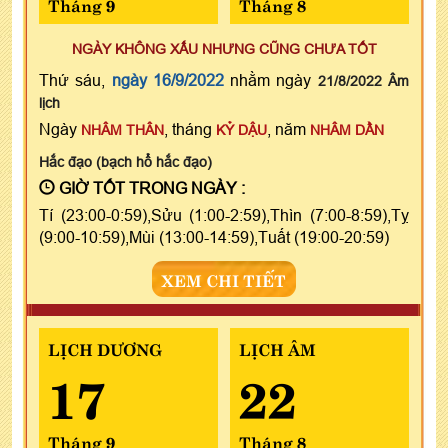
Tháng 9
Tháng 8
NGÀY KHÔNG XẤU NHƯNG CŨNG CHƯA TỐT
Thứ sáu,
ngày 16/9/2022
nhằm ngày
21/8/2022 Âm
lịch
Ngày
, tháng
, năm
NHÂM THÂN
KỶ DẬU
NHÂM DẦN
Hắc đạo (bạch hổ hắc đạo)
GIỜ TỐT TRONG NGÀY :
Tí (23:00-0:59),Sửu (1:00-2:59),Thìn (7:00-8:59),Tỵ
(9:00-10:59),Mùi (13:00-14:59),Tuất (19:00-20:59)
XEM CHI TIẾT
LỊCH DƯƠNG
LỊCH ÂM
17
22
Tháng 9
Tháng 8