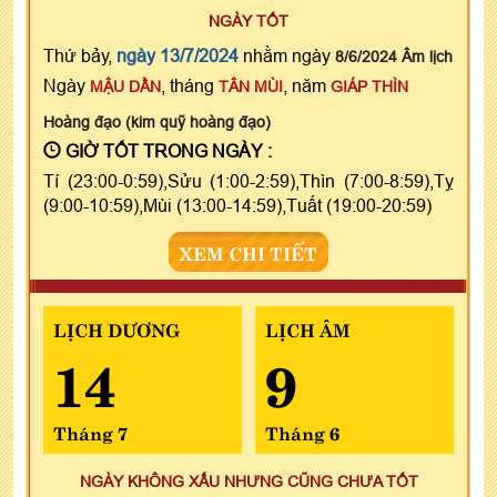
NGÀY TỐT
Thứ bảy,
ngày 13/7/2024
nhằm ngày
8/6/2024 Âm lịch
Ngày
, tháng
, năm
MẬU DẦN
TÂN MÙI
GIÁP THÌN
Hoàng đạo (kim quỹ hoàng đạo)
GIỜ TỐT TRONG NGÀY :
Tí (23:00-0:59),Sửu (1:00-2:59),Thìn (7:00-8:59),Tỵ
(9:00-10:59),Mùi (13:00-14:59),Tuất (19:00-20:59)
XEM CHI TIẾT
LỊCH DƯƠNG
LỊCH ÂM
14
9
Tháng 7
Tháng 6
NGÀY KHÔNG XẤU NHƯNG CŨNG CHƯA TỐT