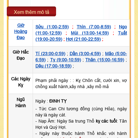
Xem thêm mô tả
Giờ
Sửu (1:00-2:59)
;
Thìn (7:00-8:59)
;
Ngọ
Hoàng
(11:00-12:59)
;
Mùi (13:00-14:59)
;
Tuất
Đạo
(19:00-20:59)
;
Hợi (21:00-22:59)
;
Giờ Hắc
Tí (23:00-0:59)
;
Dần (3:00-4:59)
;
Mão (5:00-
Đạo
6:59)
;
Tỵ (9:00-10:59)
;
Thân (15:00-16:59)
;
Dậu (17:00-18:59)
;
Các Ngày
Phạm phải ngày :
: Kỵ Chôn cất, cưới xin, vợ
Kỵ
chồng xuất hành,xây nhà ,xây mồ mả
Ngũ
Ngày :
ĐINH TỴ
Hành
- Tức Can Chi tương đồng (cùng Hỏa), ngày
này là ngày cát.
- Nạp Âm: Ngày Sa trung Thổ
kỵ các tuổi
: Tân
Hợi và Quý Hợi.
- Ngày này thuộc hành Thổ khắc với hành