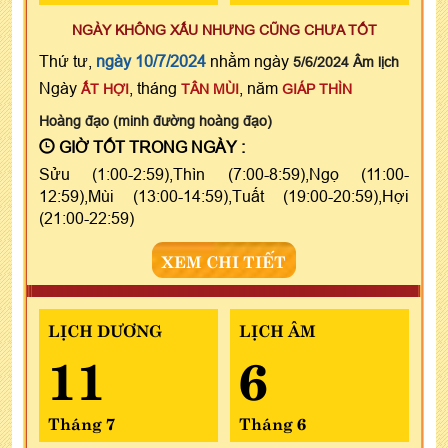
NGÀY KHÔNG XẤU NHƯNG CŨNG CHƯA TỐT
Thứ tư,
ngày 10/7/2024
nhằm ngày
5/6/2024 Âm lịch
Ngày
, tháng
, năm
ẤT HỢI
TÂN MÙI
GIÁP THÌN
Hoàng đạo (minh đường hoàng đạo)
GIỜ TỐT TRONG NGÀY :
Sửu (1:00-2:59),Thìn (7:00-8:59),Ngọ (11:00-
12:59),Mùi (13:00-14:59),Tuất (19:00-20:59),Hợi
(21:00-22:59)
XEM CHI TIẾT
LỊCH DƯƠNG
LỊCH ÂM
11
6
Tháng 7
Tháng 6