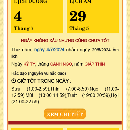
LỊCH DƯƠNG
LỊCH ÂM
4
29
Tháng 7
Tháng 5
NGÀY KHÔNG XẤU NHƯNG CŨNG CHƯA TỐT
Thứ năm,
ngày 4/7/2024
nhằm ngày
29/5/2024 Âm
lịch
Ngày
, tháng
, năm
KỶ TỴ
CANH NGỌ
GIÁP THÌN
Hắc đạo (nguyên vu hắc đạo)
GIỜ TỐT TRONG NGÀY :
Sửu (1:00-2:59),Thìn (7:00-8:59),Ngọ (11:00-
12:59),Mùi (13:00-14:59),Tuất (19:00-20:59),Hợi
(21:00-22:59)
XEM CHI TIẾT