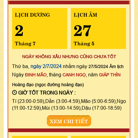
LỊCH DƯƠNG
LỊCH ÂM
2
27
Tháng 7
Tháng 5
NGÀY KHÔNG XẤU NHƯNG CŨNG CHƯA TỐT
Thứ ba,
ngày 2/7/2024
nhằm ngày
27/5/2024 Âm lịch
Ngày
, tháng
, năm
ĐINH MÃO
CANH NGỌ
GIÁP THÌN
Hoàng đạo (ngọc đường hoàng đạo)
GIỜ TỐT TRONG NGÀY :
Tí (23:00-0:59),Dần (3:00-4:59),Mão (5:00-6:59),Ngọ
(11:00-12:59),Mùi (13:00-14:59),Dậu (17:00-18:59)
XEM CHI TIẾT