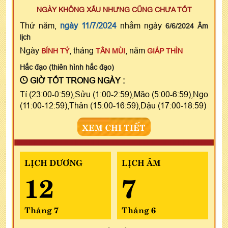
NGÀY KHÔNG XẤU NHƯNG CŨNG CHƯA TỐT
Thứ năm,
ngày 11/7/2024
nhằm ngày
6/6/2024 Âm
lịch
Ngày
, tháng
, năm
BÍNH TÝ
TÂN MÙI
GIÁP THÌN
Hắc đạo (thiên hình hắc đạo)
GIỜ TỐT TRONG NGÀY :
Tí (23:00-0:59),Sửu (1:00-2:59),Mão (5:00-6:59),Ngọ
(11:00-12:59),Thân (15:00-16:59),Dậu (17:00-18:59)
XEM CHI TIẾT
LỊCH DƯƠNG
LỊCH ÂM
12
7
Tháng 7
Tháng 6