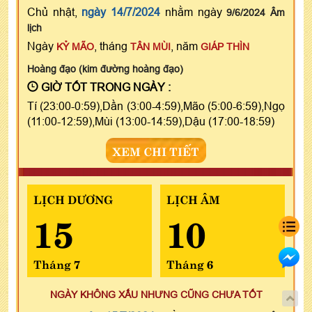
Chủ nhật,
ngày 14/7/2024
nhằm ngày
9/6/2024 Âm
lịch
Ngày
, tháng
, năm
KỶ MÃO
TÂN MÙI
GIÁP THÌN
Hoàng đạo (kim đường hoàng đạo)
GIỜ TỐT TRONG NGÀY :
Tí (23:00-0:59),Dần (3:00-4:59),Mão (5:00-6:59),Ngọ
(11:00-12:59),Mùi (13:00-14:59),Dậu (17:00-18:59)
XEM CHI TIẾT
LỊCH DƯƠNG
LỊCH ÂM
15
10
Tháng 7
Tháng 6
NGÀY KHÔNG XẤU NHƯNG CŨNG CHƯA TỐT