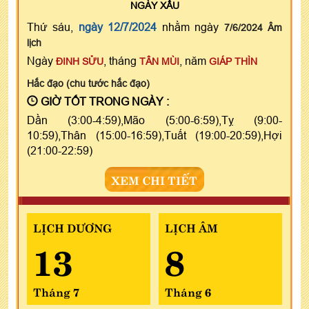
NGÀY
XẤU
Thứ sáu,
ngày 12/7/2024
nhằm ngày
7/6/2024 Âm
lịch
Ngày
, tháng
, năm
ĐINH SỬU
TÂN MÙI
GIÁP THÌN
Hắc đạo (chu tước hắc đạo)
GIỜ TỐT TRONG NGÀY :
Dần (3:00-4:59),Mão (5:00-6:59),Tỵ (9:00-
10:59),Thân (15:00-16:59),Tuất (19:00-20:59),Hợi
(21:00-22:59)
XEM CHI TIẾT
LỊCH DƯƠNG
LỊCH ÂM
13
8
Tháng 7
Tháng 6