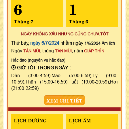
6
1
Tháng 7
Tháng 6
NGÀY KHÔNG XẤU NHƯNG CŨNG CHƯA TỐT
Thứ bảy,
ngày 6/7/2024
nhằm ngày
1/6/2024 Âm lịch
Ngày
, tháng
, năm
TÂN MÙI
TÂN MÙI
GIÁP THÌN
Hắc đạo (nguyên vu hắc đạo)
GIỜ TỐT TRONG NGÀY :
Dần (3:00-4:59),Mão (5:00-6:59),Tỵ (9:00-
10:59),Thân (15:00-16:59),Tuất (19:00-20:59),Hợi
(21:00-22:59)
XEM CHI TIẾT
LỊCH DƯƠNG
LỊCH ÂM