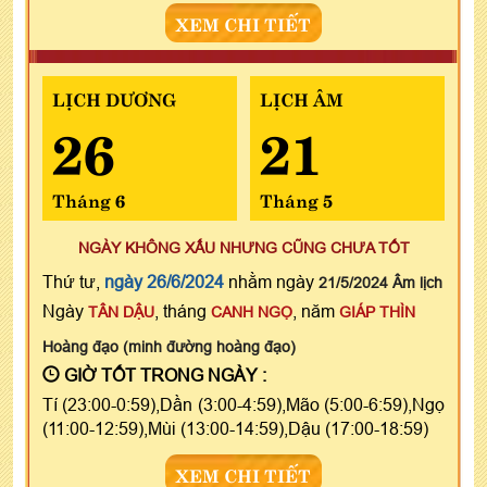
XEM CHI TIẾT
LỊCH DƯƠNG
LỊCH ÂM
26
21
Tháng 6
Tháng 5
NGÀY KHÔNG XẤU NHƯNG CŨNG CHƯA TỐT
Thứ tư,
ngày 26/6/2024
nhằm ngày
21/5/2024 Âm lịch
Ngày
, tháng
, năm
TÂN DẬU
CANH NGỌ
GIÁP THÌN
Hoàng đạo (minh đường hoàng đạo)
GIỜ TỐT TRONG NGÀY :
Tí (23:00-0:59),Dần (3:00-4:59),Mão (5:00-6:59),Ngọ
(11:00-12:59),Mùi (13:00-14:59),Dậu (17:00-18:59)
XEM CHI TIẾT