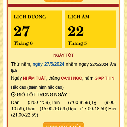
LỊCH DƯƠNG
LỊCH ÂM
27
22
Tháng 6
Tháng 5
NGÀY TỐT
Thứ năm,
ngày 27/6/2024
nhằm ngày
22/5/2024 Âm
lịch
Ngày
, tháng
, năm
NHÂM TUẤT
CANH NGỌ
GIÁP THÌN
Hắc đạo (thiên hình hắc đạo)
GIỜ TỐT TRONG NGÀY :
Dần (3:00-4:59),Thìn (7:00-8:59),Tỵ (9:00-
10:59),Thân (15:00-16:59),Dậu (17:00-18:59),Hợi
(21:00-22:59)
XEM CHI TIẾT