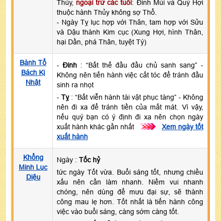
Thủy,
ngoại trừ các tuổi
: Đinh Mùi và Quý Hợi
thuộc hành Thủy không sợ Thổ.
- Ngày Tỵ lục hợp với Thân, tam hợp với Sửu
và Dậu thành Kim cục (Xung Hợi, hình Thân,
hại Dần, phá Thân, tuyệt Tý)
Bành Tổ
-
Đinh
: “Bất thế đầu đầu chủ sanh sang” -
Bách Kị
Không nên tiến hành việc cắt tóc để tránh đầu
Nhật
sinh ra nhọt
-
Tỵ
: “Bất viễn hành tài vật phục tàng” - Không
nên đi xa để tránh tiền của mất mát. Vì vậy,
nếu quý bạn có ý định đi xa nên chọn ngày
xuất hành khác gần nhất
>>>
Xem ngày tốt
xuất hành
Khổng
Ngày :
Tốc hỷ
Minh Lục
tức ngày Tốt vừa. Buổi sáng tốt, nhưng chiều
Diệu
xấu nên cần làm nhanh. Niềm vui nhanh
chóng, nên dùng để mưu đại sự, sẽ thành
công mau lẹ hơn. Tốt nhất là tiến hành công
việc vào buổi sáng, càng sớm càng tốt.