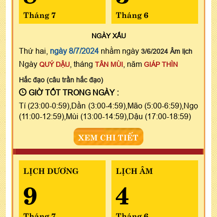
Tháng 7
Tháng 6
NGÀY
XẤU
Thứ hai,
ngày 8/7/2024
nhằm ngày
3/6/2024 Âm lịch
Ngày
, tháng
, năm
QUÝ DẬU
TÂN MÙI
GIÁP THÌN
Hắc đạo (câu trần hắc đạo)
GIỜ TỐT TRONG NGÀY :
Tí (23:00-0:59),Dần (3:00-4:59),Mão (5:00-6:59),Ngọ
(11:00-12:59),Mùi (13:00-14:59),Dậu (17:00-18:59)
XEM CHI TIẾT
LỊCH DƯƠNG
LỊCH ÂM
9
4
Tháng 7
Tháng 6