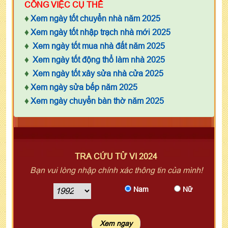
CÔNG VIỆC CỤ THỂ
♦
Xem ngày tốt chuyển nhà năm 2025
♦
Xem ngày tốt nhập trạch nhà mới 2025
♦
Xem ngày tốt mua nhà đất năm 2025
♦
Xem ngày tốt động thổ làm nhà 2025
♦
Xem ngày tốt xây sửa nhà cửa 2025
♦
Xem ngày sửa bếp năm 2025
♦
Xem ngày chuyển bàn thờ năm 2025
TRA CỨU TỬ VI 2024
Bạn vui lòng nhập chính xác thông tin của mình!
Nam
Nữ