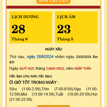
LỊCH DƯƠNG
LỊCH ÂM
28
23
Tháng 6
Tháng 5
NGÀY
XẤU
Thứ sáu,
ngày 28/6/2024
nhằm ngày
23/5/2024 Âm
lịch
Ngày
, tháng
, năm
QUÝ HỢI
CANH NGỌ
GIÁP THÌN
Hắc đạo (chu tước hắc đạo)
GIỜ TỐT TRONG NGÀY :
Sửu (1:00-2:59),Thìn (7:00-8:59),Ngọ (11:00-
12:59),Mùi (13:00-14:59),Tuất (19:00-20:59),Hợi
(21:00-22:59)