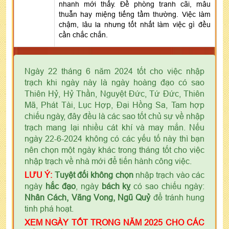
nhanh mới thấy. Đề phòng tranh cãi, mâu
thuẫn hay miệng tiếng tầm thường. Việc làm
chậm, lâu la nhưng tốt nhất làm việc gì đều
cần chắc chắn.
Ngày 22 tháng 6 năm 2024 tốt cho việc nhập
trạch khi ngày này là ngày hoàng đạo có sao
Thiên Hỷ, Hỷ Thần, Nguyệt Đức, Tứ Đức, Thiên
Mã, Phát Tài, Lục Hợp, Đại Hồng Sa, Tam hợp
chiếu ngày, đây đều là các sao tốt chủ sự về nhập
trạch mang lại nhiều cát khí và may mắn. Nếu
ngày 22-6-2024 không có các yếu tố này thì bạn
nên chọn một ngày khác trong tháng tốt cho việc
nhập trạch về nhà mới để tiến hành công việc.
LƯU Ý:
Tuyệt đối không chọn
nhập trạch vào các
ngày
hắc đạo
, ngày
bách kỵ
có sao chiếu ngày:
Nhân Cách, Vãng Vong, Ngũ Quỷ
để tránh hung
tinh phá hoạt.
XEM NGÀY TỐT TRONG NĂM 2025 CHO CÁC