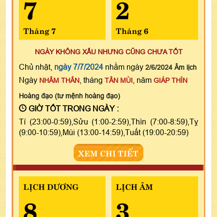
7
2
Tháng 7
Tháng 6
NGÀY KHÔNG XẤU NHƯNG CŨNG CHƯA TỐT
Chủ nhật,
ngày 7/7/2024
nhằm ngày
2/6/2024 Âm lịch
Ngày
, tháng
, năm
NHÂM THÂN
TÂN MÙI
GIÁP THÌN
Hoàng đạo (tư mệnh hoàng đạo)
GIỜ TỐT TRONG NGÀY :
Tí (23:00-0:59),Sửu (1:00-2:59),Thìn (7:00-8:59),Tỵ
(9:00-10:59),Mùi (13:00-14:59),Tuất (19:00-20:59)
XEM CHI TIẾT
LỊCH DƯƠNG
LỊCH ÂM
8
3