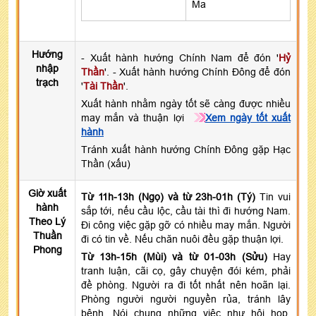
Ma
Hướng
- Xuất hành hướng Chính Nam để đón '
Hỷ
nhập
Thần
'. - Xuất hành hướng Chính Đông để đón
trạch
'
Tài Thần
'.
Xuất hành nhằm ngày tốt sẽ càng được nhiều
may mắn và thuận lợi
Xem ngày tốt xuất
hành
Tránh xuất hành hướng Chính Đông gặp Hạc
Thần (xấu)
Giờ xuất
Từ 11h-13h (Ngọ) và từ 23h-01h (Tý)
Tin vui
hành
sắp tới, nếu cầu lộc, cầu tài thì đi hướng Nam.
Theo Lý
Đi công việc gặp gỡ có nhiều may mắn. Người
Thuần
đi có tin về. Nếu chăn nuôi đều gặp thuận lợi.
Phong
Từ 13h-15h (Mùi) và từ 01-03h (Sửu)
Hay
tranh luận, cãi cọ, gây chuyện đói kém, phải
đề phòng. Người ra đi tốt nhất nên hoãn lại.
Phòng người người nguyền rủa, tránh lây
bệnh. Nói chung những việc như hội họp,