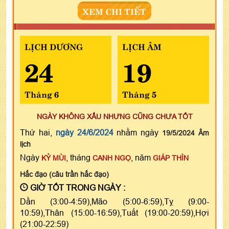
XEM CHI TIẾT
LỊCH DƯƠNG
LỊCH ÂM
24
19
Tháng 6
Tháng 5
NGÀY KHÔNG XẤU NHƯNG CŨNG CHƯA TỐT
Thứ hai,
ngày 24/6/2024
nhằm ngày
19/5/2024 Âm
lịch
Ngày
, tháng
, năm
KỶ MÙI
CANH NGỌ
GIÁP THÌN
Hắc đạo (câu trần hắc đạo)
GIỜ TỐT TRONG NGÀY :
Dần (3:00-4:59),Mão (5:00-6:59),Tỵ (9:00-
10:59),Thân (15:00-16:59),Tuất (19:00-20:59),Hợi
(21:00-22:59)