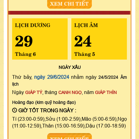
XEM CHI TIẾT
LỊCH DƯƠNG
LỊCH ÂM
29
24
Tháng 6
Tháng 5
NGÀY
XẤU
Thứ bảy,
ngày 29/6/2024
nhằm ngày
24/5/2024 Âm
lịch
Ngày
, tháng
, năm
GIÁP TÝ
CANH NGỌ
GIÁP THÌN
Hoàng đạo (kim quỹ hoàng đạo)
GIỜ TỐT TRONG NGÀY :
Tí (23:00-0:59),Sửu (1:00-2:59),Mão (5:00-6:59),Ngọ
(11:00-12:59),Thân (15:00-16:59),Dậu (17:00-18:59)
XEM CHI TIẾT