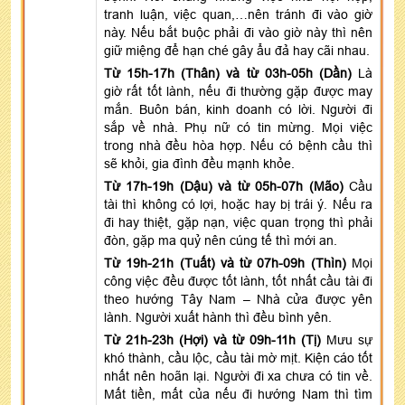
tranh luận, việc quan,…nên tránh đi vào giờ
này. Nếu bắt buộc phải đi vào giờ này thì nên
giữ miệng để hạn ché gây ẩu đả hay cãi nhau.
Từ 15h-17h (Thân) và từ 03h-05h (Dần)
Là
giờ rất tốt lành, nếu đi thường gặp được may
mắn. Buôn bán, kinh doanh có lời. Người đi
sắp về nhà. Phụ nữ có tin mừng. Mọi việc
trong nhà đều hòa hợp. Nếu có bệnh cầu thì
sẽ khỏi, gia đình đều mạnh khỏe.
Từ 17h-19h (Dậu) và từ 05h-07h (Mão)
Cầu
tài thì không có lợi, hoặc hay bị trái ý. Nếu ra
đi hay thiệt, gặp nạn, việc quan trọng thì phải
đòn, gặp ma quỷ nên cúng tế thì mới an.
Từ 19h-21h (Tuất) và từ 07h-09h (Thìn)
Mọi
công việc đều được tốt lành, tốt nhất cầu tài đi
theo hướng Tây Nam – Nhà cửa được yên
lành. Người xuất hành thì đều bình yên.
Từ 21h-23h (Hợi) và từ 09h-11h (Tị)
Mưu sự
khó thành, cầu lộc, cầu tài mờ mịt. Kiện cáo tốt
nhất nên hoãn lại. Người đi xa chưa có tin về.
Mất tiền, mất của nếu đi hướng Nam thì tìm