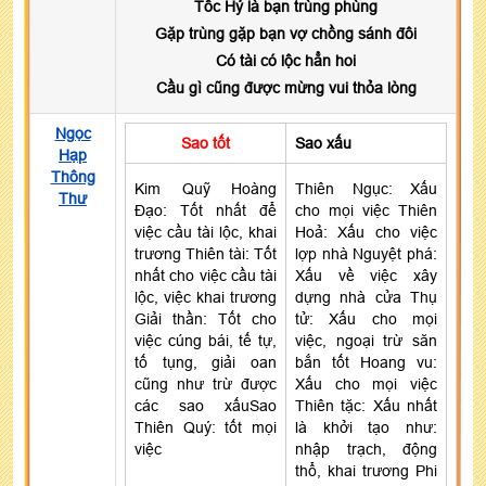
Tốc Hỷ là bạn trùng phùng
Gặp trùng gặp bạn vợ chồng sánh đôi
Có tài có lộc hẳn hoi
Cầu gì cũng được mừng vui thỏa lòng
Ngọc
Sao tốt
Sao xấu
Hạp
Thông
Kim Quỹ Hoàng
Thiên Ngục: Xấu
Thư
Đạo: Tốt nhất để
cho mọi việc Thiên
việc cầu tài lộc, khai
Hoả: Xấu cho việc
trương Thiên tài: Tốt
lợp nhà Nguyệt phá:
nhất cho việc cầu tài
Xấu về việc xây
lộc, việc khai trương
dựng nhà cửa Thụ
Giải thần: Tốt cho
tử: Xấu cho mọi
việc cúng bái, tế tự,
việc, ngoại trừ săn
tố tụng, giải oan
bắn tốt Hoang vu:
cũng như trừ được
Xấu cho mọi việc
các sao xấuSao
Thiên tặc: Xấu nhất
Thiên Quý: tốt mọi
là khởi tạo như:
việc
nhập trạch, động
thổ, khai trương Phi