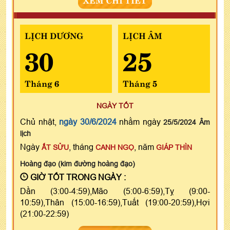
LỊCH DƯƠNG
LỊCH ÂM
30
25
Tháng 6
Tháng 5
NGÀY TỐT
Chủ nhật,
ngày 30/6/2024
nhằm ngày
25/5/2024 Âm
lịch
Ngày
, tháng
, năm
ẤT SỬU
CANH NGỌ
GIÁP THÌN
Hoàng đạo (kim đường hoàng đạo)
GIỜ TỐT TRONG NGÀY :
Dần (3:00-4:59),Mão (5:00-6:59),Tỵ (9:00-
10:59),Thân (15:00-16:59),Tuất (19:00-20:59),Hợi
(21:00-22:59)