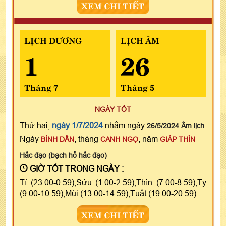
XEM CHI TIẾT
LỊCH DƯƠNG
LỊCH ÂM
1
26
Tháng 7
Tháng 5
NGÀY TỐT
Thứ hai,
ngày 1/7/2024
nhằm ngày
26/5/2024 Âm lịch
Ngày
, tháng
, năm
BÍNH DẦN
CANH NGỌ
GIÁP THÌN
Hắc đạo (bạch hổ hắc đạo)
GIỜ TỐT TRONG NGÀY :
Tí (23:00-0:59),Sửu (1:00-2:59),Thìn (7:00-8:59),Tỵ
(9:00-10:59),Mùi (13:00-14:59),Tuất (19:00-20:59)
XEM CHI TIẾT