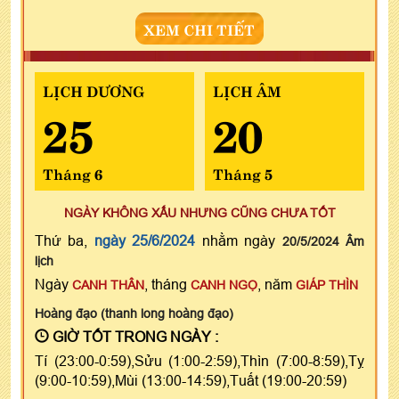
XEM CHI TIẾT
LỊCH DƯƠNG
LỊCH ÂM
25
20
Tháng 6
Tháng 5
NGÀY KHÔNG XẤU NHƯNG CŨNG CHƯA TỐT
Thứ ba,
ngày 25/6/2024
nhằm ngày
20/5/2024 Âm
lịch
Ngày
, tháng
, năm
CANH THÂN
CANH NGỌ
GIÁP THÌN
Hoàng đạo (thanh long hoàng đạo)
GIỜ TỐT TRONG NGÀY :
Tí (23:00-0:59),Sửu (1:00-2:59),Thìn (7:00-8:59),Tỵ
(9:00-10:59),Mùi (13:00-14:59),Tuất (19:00-20:59)