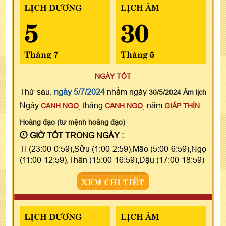
LỊCH DƯƠNG
LỊCH ÂM
5
30
Tháng 7
Tháng 5
NGÀY TỐT
Thứ sáu,
ngày 5/7/2024
nhằm ngày
30/5/2024 Âm lịch
Ngày
, tháng
, năm
CANH NGỌ
CANH NGỌ
GIÁP THÌN
Hoàng đạo (tư mệnh hoàng đạo)
GIỜ TỐT TRONG NGÀY :
Tí (23:00-0:59),Sửu (1:00-2:59),Mão (5:00-6:59),Ngọ
(11:00-12:59),Thân (15:00-16:59),Dậu (17:00-18:59)
XEM CHI TIẾT
LỊCH DƯƠNG
LỊCH ÂM