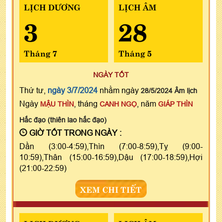
LỊCH DƯƠNG
LỊCH ÂM
3
28
Tháng 7
Tháng 5
NGÀY TỐT
Thứ tư,
ngày 3/7/2024
nhằm ngày
28/5/2024 Âm lịch
Ngày
, tháng
, năm
MẬU THÌN
CANH NGỌ
GIÁP THÌN
Hắc đạo (thiên lao hắc đạo)
GIỜ TỐT TRONG NGÀY :
Dần (3:00-4:59),Thìn (7:00-8:59),Tỵ (9:00-
10:59),Thân (15:00-16:59),Dậu (17:00-18:59),Hợi
(21:00-22:59)
XEM CHI TIẾT