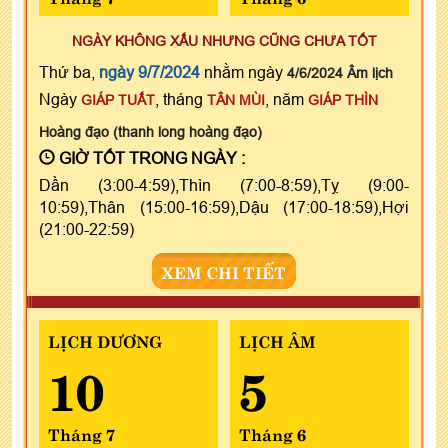
NGÀY KHÔNG XẤU NHƯNG CŨNG CHƯA TỐT
Thứ ba,
ngày 9/7/2024
nhằm ngày
4/6/2024 Âm lịch
Ngày
, tháng
, năm
GIÁP TUẤT
TÂN MÙI
GIÁP THÌN
Hoàng đạo (thanh long hoàng đạo)
GIỜ TỐT TRONG NGÀY :
Dần (3:00-4:59),Thìn (7:00-8:59),Tỵ (9:00-
10:59),Thân (15:00-16:59),Dậu (17:00-18:59),Hợi
(21:00-22:59)
XEM CHI TIẾT
LỊCH DƯƠNG
LỊCH ÂM
10
5
Tháng 7
Tháng 6