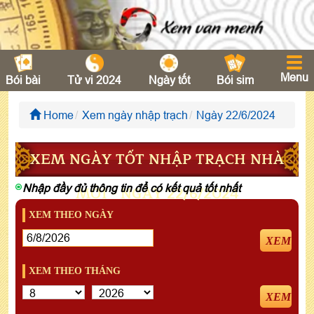
Menu
Bói bài
Tử vi 2024
Ngày tốt
Bói sim
Home
Xem ngày nhập trạch
Ngày 22/6/2024
XEM NGÀY TỐT NHẬP TRẠCH NHÀ
Nhập đầy đủ thông tin để có kết quả tốt nhất
MỚI - NGÀY 22/6/2024
XEM THEO NGÀY
XEM
XEM THEO THÁNG
XEM