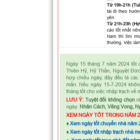
Từ 19h-21h (Tuấ
tài đi theo hướ
yên.
Từ 21h-23h (Hợi
cáo tốt nhất nên
Nam thì tìm nh
thường. Việc làm
Ngày 15 tháng 7 năm 2024 tốt c
Thiên Hỷ, Hỷ Thần, Nguyệt Đức
hợp chiếu ngày, đây đều là các 
mắn. Nếu ngày 15-7-2024 không
tháng tốt cho việc nhập trạch về 
LƯU Ý:
Tuyệt đối không chọn
nh
ngày:
Nhân Cách, Vãng Vong, N
XEM NGÀY TỐT TRONG NĂM 2
♦
Xem ngày tốt chuyển nhà năm 
♦
Xem ngày tốt nhập trạch nhà m