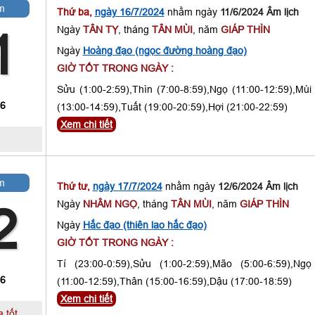
m
Thứ ba,
ngày 16/7/2024
nhằm ngày
11/6/2024 Âm lịch
Ngày
TÂN TỴ
, tháng
TÂN MÙI
, năm
GIÁP THÌN
1
Ngày
Hoàng đạo (ngọc đường hoàng đạo)
GIỜ TỐT TRONG NGÀY :
Sửu (1:00-2:59),Thìn (7:00-8:59),Ngọ (11:00-12:59),Mùi
 6
(13:00-14:59),Tuất (19:00-20:59),Hợi (21:00-22:59)
Xem chi tiết
m
Thứ tư,
ngày 17/7/2024
nhằm ngày
12/6/2024 Âm lịch
Ngày
NHÂM NGỌ
, tháng
TÂN MÙI
, năm
GIÁP THÌN
2
Ngày
Hắc đạo (thiên lao hắc đạo)
GIỜ TỐT TRONG NGÀY :
Tí (23:00-0:59),Sửu (1:00-2:59),Mão (5:00-6:59),Ngọ
 6
(11:00-12:59),Thân (15:00-16:59),Dậu (17:00-18:59)
Xem chi tiết
 tốt