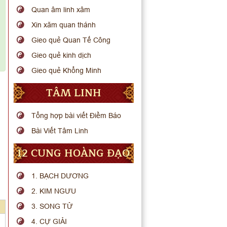
Quan âm linh xâm
Xin xăm quan thánh
Gieo quẻ Quan Tế Công
Gieo quẻ kinh dịch
Gieo quẻ Khổng Minh
TÂM LINH
Tổng hợp bài viết Điềm Báo
Bài Viết Tâm Linh
12 CUNG HOÀNG ĐẠO
1. BẠCH DƯƠNG
2. KIM NGƯU
3. SONG TỬ
4. CỰ GIẢI