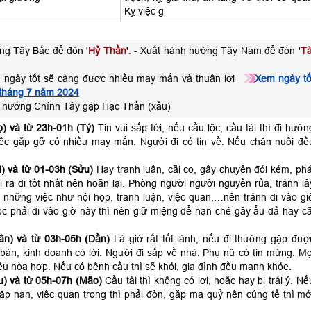
Kỵ việc g
ng Tây Bắc để đón '
Hỷ Thần
'. - Xuất hành hướng Tây Nam để đón '
Tà
 ngày tốt sẽ càng được nhiều may mắn và thuận lợi
Xem ngày tố
 tháng 7 năm 2024
 hướng Chính Tây gặp Hạc Thần (xấu)
) và từ 23h-01h (Tý)
Tin vui sắp tới, nếu cầu lộc, cầu tài thì đi hướn
ệc gặp gỡ có nhiều may mắn. Người đi có tin về. Nếu chăn nuôi đề
) và từ 01-03h (Sửu)
Hay tranh luận, cãi cọ, gây chuyện đói kém, phả
ra đi tốt nhất nên hoãn lại. Phòng người người nguyền rủa, tránh lâ
 những việc như hội họp, tranh luận, việc quan,…nên tránh đi vào gi
c phải đi vào giờ này thì nên giữ miệng để hạn ché gây ẩu đả hay cã
ân) và từ 03h-05h (Dần)
Là giờ rất tốt lành, nếu đi thường gặp đượ
án, kinh doanh có lời. Người đi sắp về nhà. Phụ nữ có tin mừng. Mọ
ều hòa hợp. Nếu có bệnh cầu thì sẽ khỏi, gia đình đều mạnh khỏe.
) và từ 05h-07h (Mão)
Cầu tài thì không có lợi, hoặc hay bị trái ý. Nế
 gặp nạn, việc quan trọng thì phải đòn, gặp ma quỷ nên cúng tế thì mớ