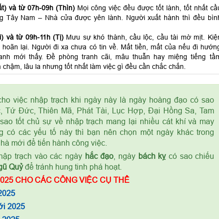
t) và từ 07h-09h (Thìn)
Mọi công việc đều được tốt lành, tốt nhất cầ
ng Tây Nam – Nhà cửa được yên lành. Người xuất hành thì đều bìn
) và từ 09h-11h (Tị)
Mưu sự khó thành, cầu lộc, cầu tài mờ mịt. Kiệ
 hoãn lại. Người đi xa chưa có tin về. Mất tiền, mất của nếu đi hướn
anh mới thấy. Đề phòng tranh cãi, mâu thuẫn hay miệng tiếng tầ
 chậm, lâu la nhưng tốt nhất làm việc gì đều cần chắc chắn.
ho việc nhập trạch khi ngày này là ngày hoàng đạo có sao
, Tứ Đức, Thiên Mã, Phát Tài, Lục Hợp, Đại Hồng Sa, Tam
sao tốt chủ sự về nhập trạch mang lại nhiều cát khí và may
 có các yếu tố này thì bạn nên chọn một ngày khác trong
nhà mới để tiến hành công việc.
ập trạch vào các ngày
hắc đạo
, ngày
bách kỵ
có sao chiếu
gũ Quỷ
để tránh hung tinh phá hoạt.
025 CHO CÁC CÔNG VIỆC CỤ THỂ
2025
ới 2025