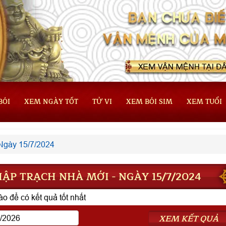
BÓI
XEM NGÀY TỐT
TỬ VI
XEM BÓI SIM
XEM TUỔI
Ngày 15/7/2024
ẬP TRẠCH NHÀ MỚI - NGÀY 15/7/2024
o để có kết quả tốt nhất
XEM KẾT QUẢ