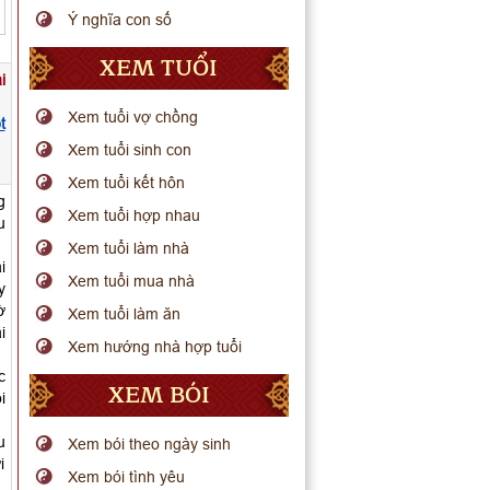
Ý nghĩa con số
XEM TUỔI
i
Xem tuổi vợ chồng
t
Xem tuổi sinh con
Xem tuổi kết hôn
g
Xem tuổi hợp nhau
u
Xem tuổi làm nhà
i
Xem tuổi mua nhà
y
ờ
Xem tuổi làm ăn
i
Xem hướng nhà hợp tuổi
c
XEM BÓI
i
u
Xem bói theo ngày sinh
i
Xem bói tình yêu