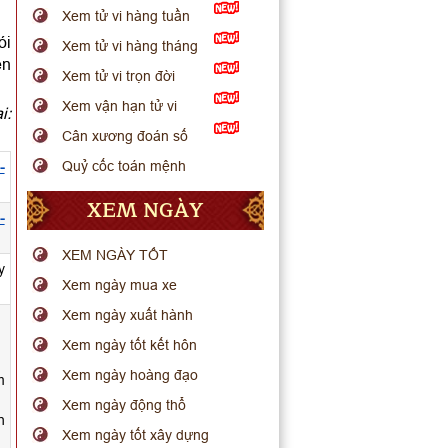
Xem tử vi hàng tuần
ói
Xem tử vi hàng tháng
ến
Xem tử vi trọn đời
Xem vận hạn tử vi
i:
Cân xương đoán số
Quỷ cốc toán mệnh
-
XEM NGÀY
-
XEM NGÀY TỐT
y
Xem ngày mua xe
Xem ngày xuất hành
Xem ngày tốt kết hôn
Xem ngày hoàng đạo
m
Xem ngày động thổ
h
Xem ngày tốt xây dựng