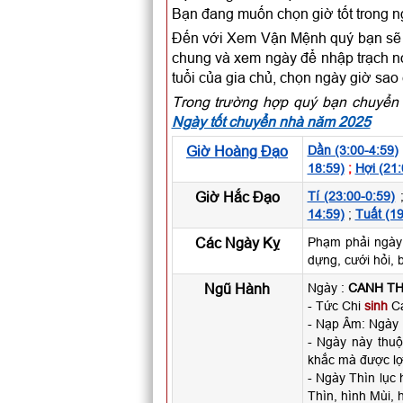
Bạn đang muốn chọn giờ tốt trong 
Đến với Xem Vận Mệnh quý bạn sẽ c
chung và xem ngày để nhập trạch nói
tuổi của gia chủ, chọn ngày giờ sao
Trong trường hợp quý bạn chuyển 
Ngày tốt chuyển nhà năm 2025
Giờ Hoàng Đạo
Dần (3:00-4:59)
18:59)
;
Hợi (21:
Giờ Hắc Đạo
Tí (23:00-0:59)
14:59)
;
Tuất (19
Các Ngày Kỵ
Phạm phải ngày
dựng, cưới hỏi, 
Ngũ Hành
Ngày :
CANH TH
- Tức Chi
sinh
Ca
- Nạp Âm: Ngày
- Ngày này thu
khắc mà được lợ
- Ngày Thìn lục
Thìn, hình Mùi, 