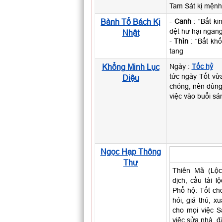
Tam Sát kị mệnh 
Bành Tổ Bách Kị
-
Canh
: “Bất ki
dệt hư hại ngan
Nhật
-
Thìn
: “Bất khố
tang
Khổng Minh Lục
Ngày :
Tốc hỷ
tức ngày Tốt vừ
Diệu
chóng, nên dùng
việc vào buổi sá
Ngọc Hạp Thông
Thư
Thiên Mã (Lộc
dịch, cầu tài l
Phổ hộ: Tốt cho
hỏi, giá thú, x
cho mọi việc S
việc sửa nhà, đ