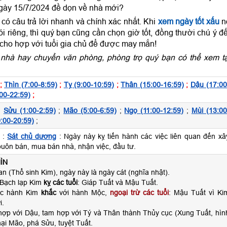
ngày 15/7/2024 đề dọn về nhà mới?
ó câu trả lời nhanh và chính xác nhất. Khi
xem ngày tốt xấu
n
 riêng, thì quý bạn cũng cần chọn giờ tốt, đồng thười chú ý đ
 cho hợp với tuổi gia chủ để được may mắn!
nhà hay chuyển văn phòng, phòng trọ quý bạn có thể xem tạ
;
Thìn (7:00-8:59)
;
Tỵ (9:00-10:59)
;
Thân (15:00-16:59)
;
Dậu (17:00
00-22:59)
;
;
Sửu (1:00-2:59)
;
Mão (5:00-6:59)
;
Ngọ (11:00-12:59)
;
Mùi (13:00
:00-20:59)
;
 :
Sát chủ dương
: Ngày này kỵ tiến hành các việc liên quan đến xâ
buôn bán, mua bán nhà, nhận việc, đầu tư.
ÌN
n (Thổ sinh Kim), ngày này là ngày cát (nghĩa nhật).
 Bạch lạp Kim
kỵ các tuổi
: Giáp Tuất và Mậu Tuất.
ộc hành Kim
khắc
với hành Mộc,
ngoại trừ các tuổi
: Mậu Tuất vì Ki
i.
 hợp với Dậu, tam hợp với Tý và Thân thành Thủy cục (Xung Tuất, hìn
hại Mão, phá Sửu, tuyệt Tuất.