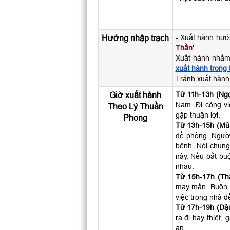
Hướng nhập trạch
- Xuất hành hướ
Thần
'.
Xuất hành nhằm
xuất hành trong
Tránh xuất hành
Giờ xuất hành
Từ 11h-13h (Ngọ
Nam. Đi công vi
Theo Lý Thuần
gặp thuận lợi.
Phong
Từ 13h-15h (Mùi
đề phòng. Người 
bệnh. Nói chung
này. Nếu bắt buộ
nhau.
Từ 15h-17h (Th
may mắn. Buôn b
việc trong nhà đ
Từ 17h-19h (Dậu
ra đi hay thiệt,
an.