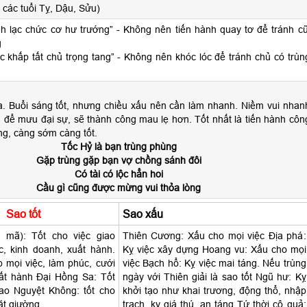
các tuổi Tỵ, Dậu, Sửu)
nh lạc chức cơ hư trướng” - Không nên tiến hành quay tơ để tránh cũ
g
c khấp tất chủ trọng tang” - Không nên khóc lóc để tránh chủ có trùn
a. Buổi sáng tốt, nhưng chiều xấu nên cần làm nhanh. Niềm vui nhan
 để mưu đại sự, sẽ thành công mau lẹ hơn. Tốt nhất là tiến hành côn
ng, càng sớm càng tốt.
Tốc Hỷ là bạn trùng phùng
Gặp trùng gặp bạn vợ chồng sánh đôi
Có tài có lộc hẳn hoi
Cầu gì cũng được mừng vui thỏa lòng
Sao tốt
Sao xấu
 mã): Tốt cho việc giao
Thiên Cương: Xấu cho mọi việc Địa phá:
ộc, kinh doanh, xuất hành.
Kỵ việc xây dựng Hoang vu: Xấu cho mọi
 mọi việc, làm phúc, cưới
việc Bạch hổ: Kỵ việc mai táng. Nếu trùng
uất hành Đại Hồng Sa: Tốt
ngày với Thiên giải là sao tốt Ngũ hư: Kỵ
ao Nguyệt Không: tốt cho
khởi tạo như khai trương, động thổ, nhập
ặt giường
trạch, kỵ giá thú, an táng Tứ thời cô quả: