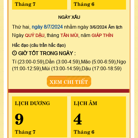
Tháng 7
Tháng 6
NGÀY
XẤU
Thứ hai,
ngày 8/7/2024
nhằm ngày
3/6/2024 Âm lịch
Ngày
, tháng
, năm
QUÝ DẬU
TÂN MÙI
GIÁP THÌN
Hắc đạo (câu trần hắc đạo)
GIỜ TỐT TRONG NGÀY :
Tí (23:00-0:59),Dần (3:00-4:59),Mão (5:00-6:59),Ngọ
(11:00-12:59),Mùi (13:00-14:59),Dậu (17:00-18:59)
XEM CHI TIẾT
LỊCH DƯƠNG
LỊCH ÂM
9
4
Tháng 7
Tháng 6