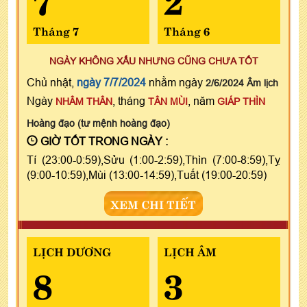
Tháng 7
Tháng 6
NGÀY KHÔNG XẤU NHƯNG CŨNG CHƯA TỐT
Chủ nhật,
ngày 7/7/2024
nhằm ngày
2/6/2024 Âm lịch
Ngày
, tháng
, năm
NHÂM THÂN
TÂN MÙI
GIÁP THÌN
Hoàng đạo (tư mệnh hoàng đạo)
GIỜ TỐT TRONG NGÀY :
Tí (23:00-0:59),Sửu (1:00-2:59),Thìn (7:00-8:59),Tỵ
(9:00-10:59),Mùi (13:00-14:59),Tuất (19:00-20:59)
XEM CHI TIẾT
LỊCH DƯƠNG
LỊCH ÂM
8
3