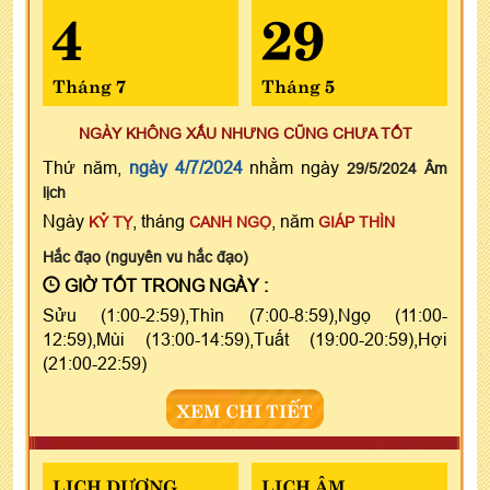
4
29
Tháng 7
Tháng 5
NGÀY KHÔNG XẤU NHƯNG CŨNG CHƯA TỐT
Thứ năm,
ngày 4/7/2024
nhằm ngày
29/5/2024 Âm
lịch
Ngày
, tháng
, năm
KỶ TỴ
CANH NGỌ
GIÁP THÌN
Hắc đạo (nguyên vu hắc đạo)
GIỜ TỐT TRONG NGÀY :
Sửu (1:00-2:59),Thìn (7:00-8:59),Ngọ (11:00-
12:59),Mùi (13:00-14:59),Tuất (19:00-20:59),Hợi
(21:00-22:59)
XEM CHI TIẾT
LỊCH DƯƠNG
LỊCH ÂM