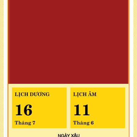
LỊCH DƯƠNG
LỊCH ÂM
16
11
Tháng 7
Tháng 6
NGÀY
XẤU