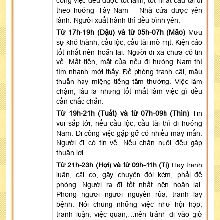
công việc đều được tốt lành, tốt nhất cầu tài đi
theo hướng Tây Nam – Nhà cửa được yên
lành. Người xuất hành thì đều bình yên.
Từ 17h-19h (Dậu) và từ 05h-07h (Mão)
Mưu
sự khó thành, cầu lộc, cầu tài mờ mịt. Kiện cáo
tốt nhất nên hoãn lại. Người đi xa chưa có tin
về. Mất tiền, mất của nếu đi hướng Nam thì
tìm nhanh mới thấy. Đề phòng tranh cãi, mâu
thuẫn hay miệng tiếng tầm thường. Việc làm
chậm, lâu la nhưng tốt nhất làm việc gì đều
cần chắc chắn.
Từ 19h-21h (Tuất) và từ 07h-09h (Thìn)
Tin
vui sắp tới, nếu cầu lộc, cầu tài thì đi hướng
Nam. Đi công việc gặp gỡ có nhiều may mắn.
Người đi có tin về. Nếu chăn nuôi đều gặp
thuận lợi.
Từ 21h-23h (Hợi) và từ 09h-11h (Tị)
Hay tranh
luận, cãi cọ, gây chuyện đói kém, phải đề
phòng. Người ra đi tốt nhất nên hoãn lại.
Phòng người người nguyền rủa, tránh lây
bệnh. Nói chung những việc như hội họp,
tranh luận, việc quan,…nên tránh đi vào giờ