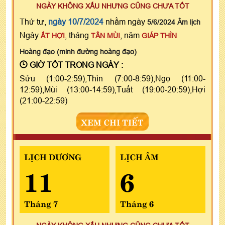
NGÀY KHÔNG XẤU NHƯNG CŨNG CHƯA TỐT
Thứ tư,
ngày 10/7/2024
nhằm ngày
5/6/2024 Âm lịch
Ngày
, tháng
, năm
ẤT HỢI
TÂN MÙI
GIÁP THÌN
Hoàng đạo (minh đường hoàng đạo)
GIỜ TỐT TRONG NGÀY :
Sửu (1:00-2:59),Thìn (7:00-8:59),Ngọ (11:00-
12:59),Mùi (13:00-14:59),Tuất (19:00-20:59),Hợi
(21:00-22:59)
XEM CHI TIẾT
LỊCH DƯƠNG
LỊCH ÂM
11
6
Tháng 7
Tháng 6