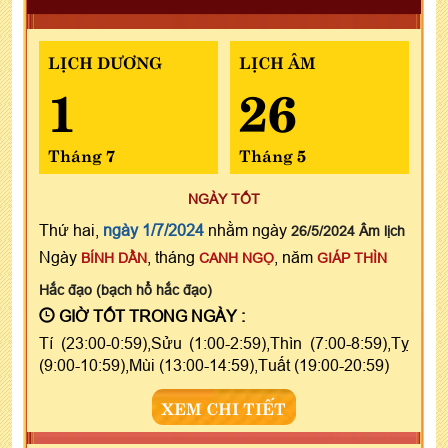
LỊCH DƯƠNG
LỊCH ÂM
1
26
Tháng 7
Tháng 5
NGÀY TỐT
Thứ hai,
ngày 1/7/2024
nhằm ngày
26/5/2024 Âm lịch
Ngày
, tháng
, năm
BÍNH DẦN
CANH NGỌ
GIÁP THÌN
Hắc đạo (bạch hổ hắc đạo)
GIỜ TỐT TRONG NGÀY :
Tí (23:00-0:59),Sửu (1:00-2:59),Thìn (7:00-8:59),Tỵ
(9:00-10:59),Mùi (13:00-14:59),Tuất (19:00-20:59)
XEM CHI TIẾT