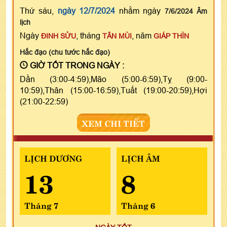
Thứ sáu,
ngày 12/7/2024
nhằm ngày
7/6/2024 Âm
lịch
Ngày
, tháng
, năm
ĐINH SỬU
TÂN MÙI
GIÁP THÌN
Hắc đạo (chu tước hắc đạo)
GIỜ TỐT TRONG NGÀY :
Dần (3:00-4:59),Mão (5:00-6:59),Tỵ (9:00-
10:59),Thân (15:00-16:59),Tuất (19:00-20:59),Hợi
(21:00-22:59)
XEM CHI TIẾT
LỊCH DƯƠNG
LỊCH ÂM
13
8
Tháng 7
Tháng 6