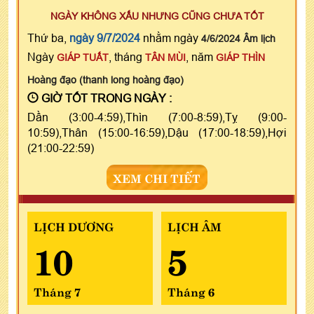
NGÀY KHÔNG XẤU NHƯNG CŨNG CHƯA TỐT
Thứ ba,
ngày 9/7/2024
nhằm ngày
4/6/2024 Âm lịch
Ngày
, tháng
, năm
GIÁP TUẤT
TÂN MÙI
GIÁP THÌN
Hoàng đạo (thanh long hoàng đạo)
GIỜ TỐT TRONG NGÀY :
Dần (3:00-4:59),Thìn (7:00-8:59),Tỵ (9:00-
10:59),Thân (15:00-16:59),Dậu (17:00-18:59),Hợi
(21:00-22:59)
XEM CHI TIẾT
LỊCH DƯƠNG
LỊCH ÂM
10
5
Tháng 7
Tháng 6