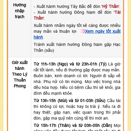
Hướng
- Xuất hành hướng Tây Bắc để đón '
Hỷ Thần
'.
nhập
- Xuất hành hướng Đông Nam để đón '
Tài
trạch
Thần
'.
Xuất hành nhằm ngày tốt sẽ càng được nhiều
may mắn và thuận lợi
Xem ngày tốt xuất
hành
Tránh xuất hành hướng Đông Nam gặp Hạc
Thần (xấu)
Giờ xuất
Từ 11h-13h (Ngọ) và từ 23h-01h (Tý)
Là giờ
hành
rất tốt lành, nếu đi thường gặp được may mắn.
Theo Lý
Buôn bán, kinh doanh có lời. Người đi sắp về
Thuần
nhà. Phụ nữ có tin mừng. Mọi việc trong nhà
Phong
đều hòa hợp. Nếu có bệnh cầu thì sẽ khỏi, gia
đình đều mạnh khỏe.
Từ 13h-15h (Mùi) và từ 01-03h (Sửu)
Cầu tài
thì không có lợi, hoặc hay bị trái ý. Nếu ra đi
hay thiệt, gặp nạn, việc quan trọng thì phải
đòn, gặp ma quỷ nên cúng tế thì mới an.
Từ 15h-17h (Thân) và từ 03h-05h (Dần)
Mọi