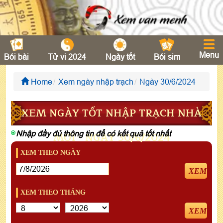
Menu
Bói bài
Tử vi 2024
Ngày tốt
Bói sim
Home
Xem ngày nhập trạch
Ngày 30/6/2024
XEM NGÀY TỐT NHẬP TRẠCH NHÀ
Nhập đầy đủ thông tin để có kết quả tốt nhất
MỚI - NGÀY 30/6/2024
XEM THEO NGÀY
XEM
XEM THEO THÁNG
XEM