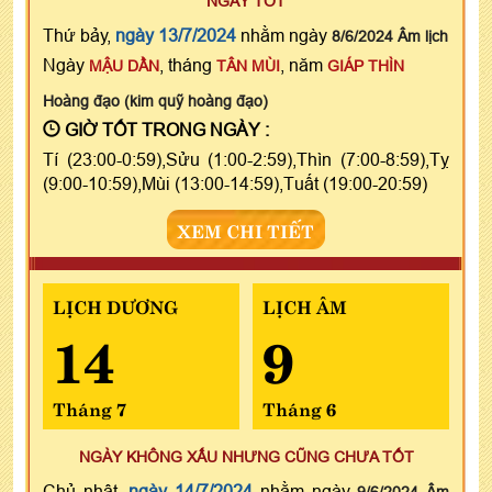
NGÀY TỐT
Thứ bảy,
ngày 13/7/2024
nhằm ngày
8/6/2024 Âm lịch
Ngày
, tháng
, năm
MẬU DẦN
TÂN MÙI
GIÁP THÌN
Hoàng đạo (kim quỹ hoàng đạo)
GIỜ TỐT TRONG NGÀY :
Tí (23:00-0:59),Sửu (1:00-2:59),Thìn (7:00-8:59),Tỵ
(9:00-10:59),Mùi (13:00-14:59),Tuất (19:00-20:59)
XEM CHI TIẾT
LỊCH DƯƠNG
LỊCH ÂM
14
9
Tháng 7
Tháng 6
NGÀY KHÔNG XẤU NHƯNG CŨNG CHƯA TỐT
Chủ nhật,
ngày 14/7/2024
nhằm ngày
9/6/2024 Âm