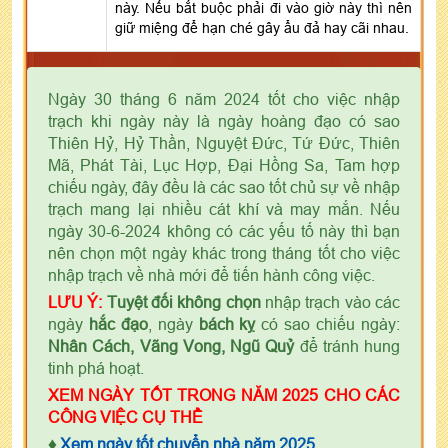
này. Nếu bắt buộc phải đi vào giờ này thì nên
giữ miệng để hạn ché gây ẩu đả hay cãi nhau.
Ngày 30 tháng 6 năm 2024 tốt cho việc nhập
trạch khi ngày này là ngày hoàng đạo có sao
Thiên Hỷ, Hỷ Thần, Nguyệt Đức, Tứ Đức, Thiên
Mã, Phát Tài, Lục Hợp, Đại Hồng Sa, Tam hợp
chiếu ngày, đây đều là các sao tốt chủ sự về nhập
trạch mang lại nhiều cát khí và may mắn. Nếu
ngày 30-6-2024 không có các yếu tố này thì bạn
nên chọn một ngày khác trong tháng tốt cho việc
nhập trạch về nhà mới để tiến hành công việc.
LƯU Ý:
Tuyệt đối không chọn
nhập trạch vào các
ngày
hắc đạo
, ngày
bách kỵ
có sao chiếu ngày:
Nhân Cách, Vãng Vong, Ngũ Quỷ
để tránh hung
tinh phá hoạt.
XEM NGÀY TỐT TRONG NĂM 2025 CHO CÁC
CÔNG VIỆC CỤ THỂ
♦
Xem ngày tốt chuyển nhà năm 2025