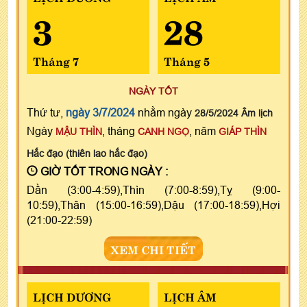
3
28
Tháng 7
Tháng 5
NGÀY TỐT
Thứ tư,
ngày 3/7/2024
nhằm ngày
28/5/2024 Âm lịch
Ngày
, tháng
, năm
MẬU THÌN
CANH NGỌ
GIÁP THÌN
Hắc đạo (thiên lao hắc đạo)
GIỜ TỐT TRONG NGÀY :
Dần (3:00-4:59),Thìn (7:00-8:59),Tỵ (9:00-
10:59),Thân (15:00-16:59),Dậu (17:00-18:59),Hợi
(21:00-22:59)
XEM CHI TIẾT
LỊCH DƯƠNG
LỊCH ÂM