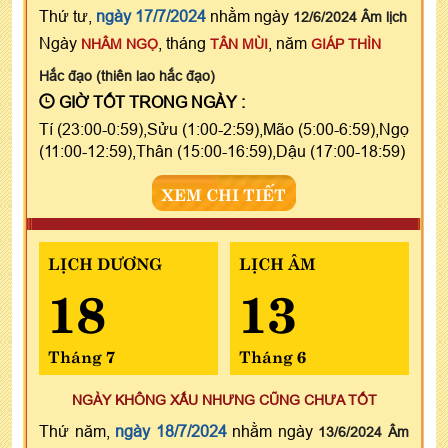
Thứ tư,
ngày 17/7/2024
nhằm ngày
12/6/2024 Âm lịch
Ngày
, tháng
, năm
NHÂM NGỌ
TÂN MÙI
GIÁP THÌN
Hắc đạo (thiên lao hắc đạo)
GIỜ TỐT TRONG NGÀY :
Tí (23:00-0:59),Sửu (1:00-2:59),Mão (5:00-6:59),Ngọ
(11:00-12:59),Thân (15:00-16:59),Dậu (17:00-18:59)
XEM CHI TIẾT
LỊCH DƯƠNG
LỊCH ÂM
18
13
Tháng 7
Tháng 6
NGÀY KHÔNG XẤU NHƯNG CŨNG CHƯA TỐT
Thứ năm,
ngày 18/7/2024
nhằm ngày
13/6/2024 Âm