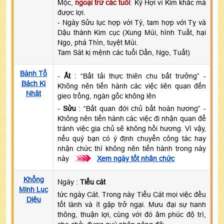
Mộc,
ngoại trừ các tuổi
: Kỷ Hợi vì Kim khắc mà
được lợi.
- Ngày Sửu lục hợp với Tý, tam hợp với Tỵ và
Dậu thành Kim cục (Xung Mùi, hình Tuất, hại
Ngọ, phá Thìn, tuyệt Mùi.
Tam Sát kị mệnh các tuổi Dần, Ngọ, Tuất)
Bành Tổ
-
Ất
: “Bất tải thực thiên chu bất trưởng” -
Bách Kị
Không nên tiến hành các việc liên quan đến
Nhật
gieo trồng, ngàn gốc không lên
-
Sửu
: “Bất quan đới chủ bất hoàn hương” -
Không nên tiến hành các việc đi nhận quan để
tránh việc gia chủ sẽ không hồi hương. Vì vậy,
nếu quý bạn có ý định chuyển công tác hay
nhận chức thì không nên tiến hành trong này
này
>>>
Xem ngày tốt nhận chức
Khổng
Ngày :
Tiểu cát
Minh Lục
tức ngày Cát. Trong này Tiểu Cát mọi việc đều
Diệu
tốt lành và ít gặp trở ngại. Mưu đại sự hanh
thông, thuận lợi, cùng với đó âm phúc độ trì,