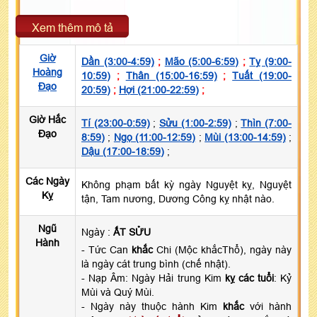
Xem thêm mô tả
Giờ
Dần (3:00-4:59)
;
Mão (5:00-6:59)
;
Tỵ (9:00-
Hoàng
10:59)
;
Thân (15:00-16:59)
;
Tuất (19:00-
Đạo
20:59)
;
Hợi (21:00-22:59)
;
Giờ Hắc
Tí (23:00-0:59)
;
Sửu (1:00-2:59)
;
Thìn (7:00-
Đạo
8:59)
;
Ngọ (11:00-12:59)
;
Mùi (13:00-14:59)
;
Dậu (17:00-18:59)
;
Các Ngày
Không phạm bất kỳ ngày Nguyệt kỵ, Nguyệt
Kỵ
tận, Tam nương, Dương Công kỵ nhật nào.
Ngũ
Ngày :
ẤT SỬU
Hành
- Tức Can
khắc
Chi (Mộc khắcThổ), ngày này
là ngày cát trung bình (chế nhật).
- Nạp Âm: Ngày Hải trung Kim
kỵ các tuổi
: Kỷ
Mùi và Quý Mùi.
- Ngày này thuộc hành Kim
khắc
với hành