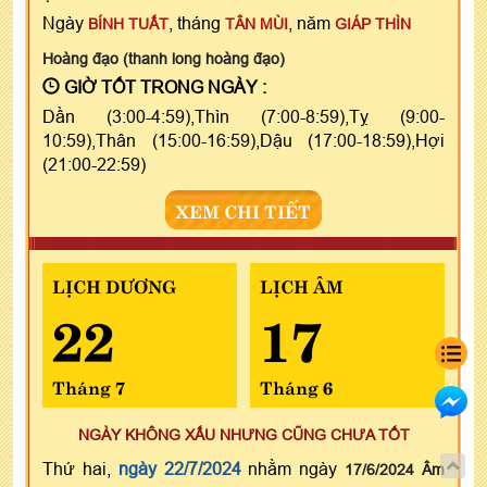
Ngày
, tháng
, năm
BÍNH TUẤT
TÂN MÙI
GIÁP THÌN
Hoàng đạo (thanh long hoàng đạo)
GIỜ TỐT TRONG NGÀY :
Dần (3:00-4:59),Thìn (7:00-8:59),Tỵ (9:00-
10:59),Thân (15:00-16:59),Dậu (17:00-18:59),Hợi
(21:00-22:59)
XEM CHI TIẾT
LỊCH DƯƠNG
LỊCH ÂM
22
17
Tháng 7
Tháng 6
NGÀY KHÔNG XẤU NHƯNG CŨNG CHƯA TỐT
Thứ hai,
ngày 22/7/2024
nhằm ngày
17/6/2024 Âm