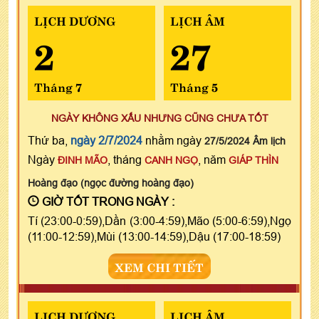
LỊCH DƯƠNG
LỊCH ÂM
2
27
Tháng 7
Tháng 5
NGÀY KHÔNG XẤU NHƯNG CŨNG CHƯA TỐT
Thứ ba,
ngày 2/7/2024
nhằm ngày
27/5/2024 Âm lịch
Ngày
, tháng
, năm
ĐINH MÃO
CANH NGỌ
GIÁP THÌN
Hoàng đạo (ngọc đường hoàng đạo)
GIỜ TỐT TRONG NGÀY :
Tí (23:00-0:59),Dần (3:00-4:59),Mão (5:00-6:59),Ngọ
(11:00-12:59),Mùi (13:00-14:59),Dậu (17:00-18:59)
XEM CHI TIẾT
LỊCH DƯƠNG
LỊCH ÂM