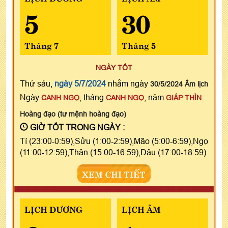
5
30
Tháng 7
Tháng 5
NGÀY TỐT
Thứ sáu,
ngày 5/7/2024
nhằm ngày
30/5/2024 Âm lịch
Ngày
, tháng
, năm
CANH NGỌ
CANH NGỌ
GIÁP THÌN
Hoàng đạo (tư mệnh hoàng đạo)
GIỜ TỐT TRONG NGÀY :
Tí (23:00-0:59),Sửu (1:00-2:59),Mão (5:00-6:59),Ngọ
(11:00-12:59),Thân (15:00-16:59),Dậu (17:00-18:59)
XEM CHI TIẾT
LỊCH DƯƠNG
LỊCH ÂM