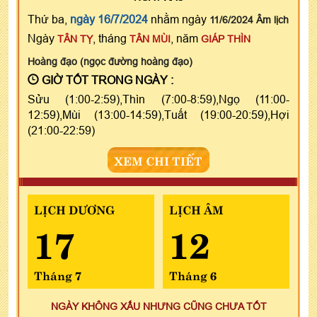
Thứ ba,
ngày 16/7/2024
nhằm ngày
11/6/2024 Âm lịch
Ngày
, tháng
, năm
TÂN TỴ
TÂN MÙI
GIÁP THÌN
Hoàng đạo (ngọc đường hoàng đạo)
GIỜ TỐT TRONG NGÀY :
Sửu (1:00-2:59),Thìn (7:00-8:59),Ngọ (11:00-
12:59),Mùi (13:00-14:59),Tuất (19:00-20:59),Hợi
(21:00-22:59)
XEM CHI TIẾT
LỊCH DƯƠNG
LỊCH ÂM
17
12
Tháng 7
Tháng 6
NGÀY KHÔNG XẤU NHƯNG CŨNG CHƯA TỐT