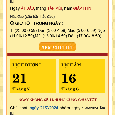
lịch
Ngày
, tháng
, năm
ẤT DẬU
TÂN MÙI
GIÁP THÌN
Hắc đạo (câu trần hắc đạo)
GIỜ TỐT TRONG NGÀY :
Tí (23:00-0:59),Dần (3:00-4:59),Mão (5:00-6:59),Ngọ
(11:00-12:59),Mùi (13:00-14:59),Dậu (17:00-18:59)
XEM CHI TIẾT
LỊCH DƯƠNG
LỊCH ÂM
21
16
Tháng 7
Tháng 6
NGÀY KHÔNG XẤU NHƯNG CŨNG CHƯA TỐT
Chủ nhật,
ngày 21/7/2024
nhằm ngày
16/6/2024 Âm
lịch