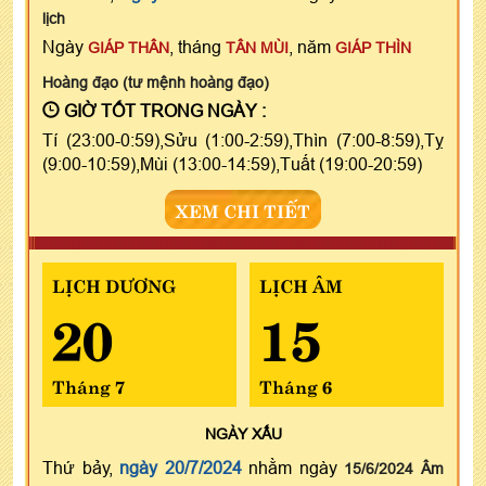
lịch
Ngày
, tháng
, năm
GIÁP THÂN
TÂN MÙI
GIÁP THÌN
Hoàng đạo (tư mệnh hoàng đạo)
GIỜ TỐT TRONG NGÀY :
Tí (23:00-0:59),Sửu (1:00-2:59),Thìn (7:00-8:59),Tỵ
(9:00-10:59),Mùi (13:00-14:59),Tuất (19:00-20:59)
XEM CHI TIẾT
LỊCH DƯƠNG
LỊCH ÂM
20
15
Tháng 7
Tháng 6
NGÀY
XẤU
Thứ bảy,
ngày 20/7/2024
nhằm ngày
15/6/2024 Âm