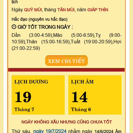
lịch
Ngày
, tháng
, năm
QUÝ MÙI
TÂN MÙI
GIÁP THÌN
Hắc đạo (nguyên vu hắc đạo)
GIỜ TỐT TRONG NGÀY :
Dần (3:00-4:59),Mão (5:00-6:59),Tỵ (9:00-
10:59),Thân (15:00-16:59),Tuất (19:00-20:59),Hợi
(21:00-22:59)
XEM CHI TIẾT
LỊCH DƯƠNG
LỊCH ÂM
19
14
Tháng 7
Tháng 6
NGÀY KHÔNG XẤU NHƯNG CŨNG CHƯA TỐT
Thứ sáu,
ngày 19/7/2024
nhằm ngày
14/6/2024 Âm