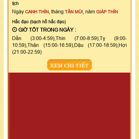
lịch
Ngày
, tháng
, năm
CANH THÌN
TÂN MÙI
GIÁP THÌN
Hắc đạo (bạch hổ hắc đạo)
GIỜ TỐT TRONG NGÀY :
Dần (3:00-4:59),Thìn (7:00-8:59),Tỵ (9:00-
10:59),Thân (15:00-16:59),Dậu (17:00-18:59),Hợi
(21:00-22:59)
XEM CHI TIẾT