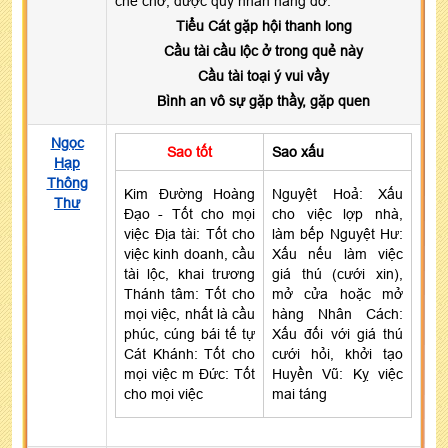
che chở, được quý nhân nâng đỡ.
Tiểu Cát gặp hội thanh long
Cầu tài cầu lộc ở trong quẻ này
Cầu tài toại ý vui vầy
Bình an vô sự gặp thầy, gặp quen
Ngọc
Sao tốt
Sao xấu
Hạp
Thông
Kim Đường Hoàng
Nguyệt Hoả: Xấu
Thư
Đạo - Tốt cho mọi
cho việc lợp nhà,
việc Địa tài: Tốt cho
làm bếp Nguyệt Hư:
việc kinh doanh, cầu
Xấu nếu làm việc
tài lộc, khai trương
giá thú (cưới xin),
Thánh tâm: Tốt cho
mở cửa hoặc mở
mọi việc, nhất là cầu
hàng Nhân Cách:
phúc, cúng bái tế tự
Xấu đối với giá thú
Cát Khánh: Tốt cho
cưới hỏi, khởi tạo
mọi việc m Đức: Tốt
Huyền Vũ: Kỵ việc
cho mọi việc
mai táng