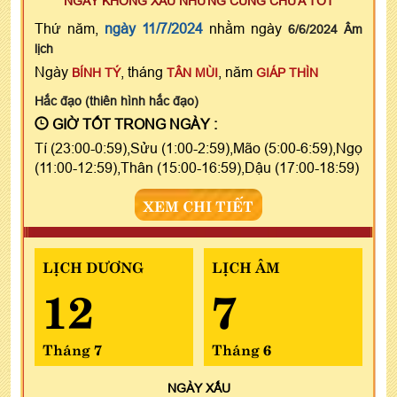
NGÀY KHÔNG XẤU NHƯNG CŨNG CHƯA TỐT
Thứ năm,
ngày 11/7/2024
nhằm ngày
6/6/2024 Âm
lịch
Ngày
, tháng
, năm
BÍNH TÝ
TÂN MÙI
GIÁP THÌN
Hắc đạo (thiên hình hắc đạo)
GIỜ TỐT TRONG NGÀY :
Tí (23:00-0:59),Sửu (1:00-2:59),Mão (5:00-6:59),Ngọ
(11:00-12:59),Thân (15:00-16:59),Dậu (17:00-18:59)
XEM CHI TIẾT
LỊCH DƯƠNG
LỊCH ÂM
12
7
Tháng 7
Tháng 6
NGÀY
XẤU