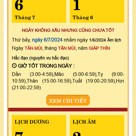
6
1
Tháng 7
Tháng 6
NGÀY KHÔNG XẤU NHƯNG CŨNG CHƯA TỐT
Thứ bảy,
ngày 6/7/2024
nhằm ngày
1/6/2024 Âm lịch
Ngày
, tháng
, năm
TÂN MÙI
TÂN MÙI
GIÁP THÌN
Hắc đạo (nguyên vu hắc đạo)
GIỜ TỐT TRONG NGÀY :
Dần (3:00-4:59),Mão (5:00-6:59),Tỵ (9:00-
10:59),Thân (15:00-16:59),Tuất (19:00-20:59),Hợi
(21:00-22:59)
XEM CHI TIẾT
LỊCH DƯƠNG
LỊCH ÂM
7
2