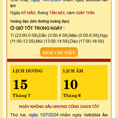
lịch
Ngày
, tháng
, năm
KỶ MÃO
TÂN MÙI
GIÁP THÌN
Hoàng đạo (kim đường hoàng đạo)
GIỜ TỐT TRONG NGÀY :
Tí (23:00-0:59),Dần (3:00-4:59),Mão (5:00-6:59),Ngọ
(11:00-12:59),Mùi (13:00-14:59),Dậu (17:00-18:59)
XEM CHI TIẾT
LỊCH DƯƠNG
LỊCH ÂM
15
10
Tháng 7
Tháng 6
NGÀY KHÔNG XẤU NHƯNG CŨNG CHƯA TỐT
Thứ hai,
ngày 15/7/2024
nhằm ngày
10/6/2024 Âm