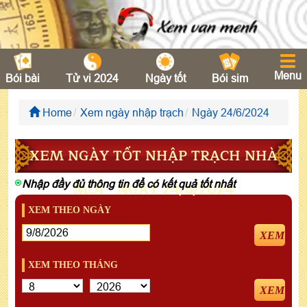
Menu
Bói bài
Tử vi 2024
Ngày tốt
Bói sim
Home
Xem ngày nhập trạch
Ngày 24/6/2024
XEM NGÀY TỐT NHẬP TRẠCH NHÀ
Nhập đầy đủ thông tin để có kết quả tốt nhất
MỚI - NGÀY 24/6/2024
XEM THEO NGÀY
XEM
XEM THEO THÁNG
XEM