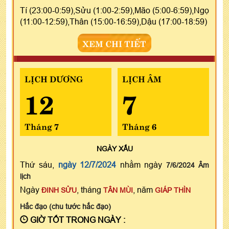
Tí (23:00-0:59),Sửu (1:00-2:59),Mão (5:00-6:59),Ngọ
(11:00-12:59),Thân (15:00-16:59),Dậu (17:00-18:59)
XEM CHI TIẾT
LỊCH DƯƠNG
LỊCH ÂM
12
7
Tháng 7
Tháng 6
NGÀY
XẤU
Thứ sáu,
ngày 12/7/2024
nhằm ngày
7/6/2024 Âm
lịch
Ngày
, tháng
, năm
ĐINH SỬU
TÂN MÙI
GIÁP THÌN
Hắc đạo (chu tước hắc đạo)
GIỜ TỐT TRONG NGÀY :