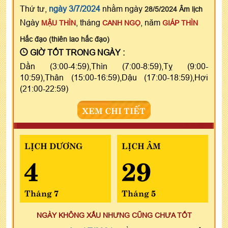
Thứ tư,
ngày 3/7/2024
nhằm ngày
28/5/2024 Âm lịch
Ngày
, tháng
, năm
MẬU THÌN
CANH NGỌ
GIÁP THÌN
Hắc đạo (thiên lao hắc đạo)
GIỜ TỐT TRONG NGÀY :
Dần (3:00-4:59),Thìn (7:00-8:59),Tỵ (9:00-
10:59),Thân (15:00-16:59),Dậu (17:00-18:59),Hợi
(21:00-22:59)
XEM CHI TIẾT
LỊCH DƯƠNG
LỊCH ÂM
4
29
Tháng 7
Tháng 5
NGÀY KHÔNG XẤU NHƯNG CŨNG CHƯA TỐT