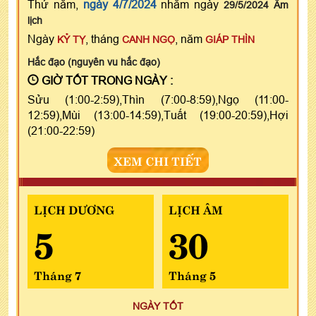
Thứ năm,
ngày 4/7/2024
nhằm ngày
29/5/2024 Âm
lịch
Ngày
, tháng
, năm
KỶ TỴ
CANH NGỌ
GIÁP THÌN
Hắc đạo (nguyên vu hắc đạo)
GIỜ TỐT TRONG NGÀY :
Sửu (1:00-2:59),Thìn (7:00-8:59),Ngọ (11:00-
12:59),Mùi (13:00-14:59),Tuất (19:00-20:59),Hợi
(21:00-22:59)
XEM CHI TIẾT
LỊCH DƯƠNG
LỊCH ÂM
5
30
Tháng 7
Tháng 5
NGÀY TỐT