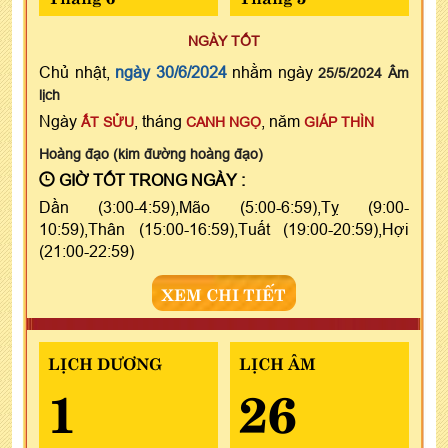
NGÀY TỐT
Chủ nhật,
ngày 30/6/2024
nhằm ngày
25/5/2024 Âm
lịch
Ngày
, tháng
, năm
ẤT SỬU
CANH NGỌ
GIÁP THÌN
Hoàng đạo (kim đường hoàng đạo)
GIỜ TỐT TRONG NGÀY :
Dần (3:00-4:59),Mão (5:00-6:59),Tỵ (9:00-
10:59),Thân (15:00-16:59),Tuất (19:00-20:59),Hợi
(21:00-22:59)
XEM CHI TIẾT
LỊCH DƯƠNG
LỊCH ÂM
1
26