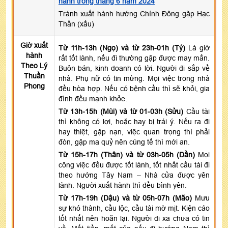
hành trong tháng 6 năm 2024
Tránh xuất hành hướng Chính Đông gặp Hạc
Thần (xấu)
Giờ xuất
Từ 11h-13h (Ngọ) và từ 23h-01h (Tý)
Là giờ
hành
rất tốt lành, nếu đi thường gặp được may mắn.
Theo Lý
Buôn bán, kinh doanh có lời. Người đi sắp về
Thuần
nhà. Phụ nữ có tin mừng. Mọi việc trong nhà
Phong
đều hòa hợp. Nếu có bệnh cầu thì sẽ khỏi, gia
đình đều mạnh khỏe.
Từ 13h-15h (Mùi) và từ 01-03h (Sửu)
Cầu tài
thì không có lợi, hoặc hay bị trái ý. Nếu ra đi
hay thiệt, gặp nạn, việc quan trọng thì phải
đòn, gặp ma quỷ nên cúng tế thì mới an.
Từ 15h-17h (Thân) và từ 03h-05h (Dần)
Mọi
công việc đều được tốt lành, tốt nhất cầu tài đi
theo hướng Tây Nam – Nhà cửa được yên
lành. Người xuất hành thì đều bình yên.
Từ 17h-19h (Dậu) và từ 05h-07h (Mão)
Mưu
sự khó thành, cầu lộc, cầu tài mờ mịt. Kiện cáo
tốt nhất nên hoãn lại. Người đi xa chưa có tin