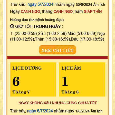
Thứ sáu,
ngày 5/7/2024
nhằm ngày
30/5/2024 Âm lịch
Ngày
, tháng
, năm
CANH NGỌ
CANH NGỌ
GIÁP THÌN
Hoàng đạo (tư mệnh hoàng đạo)
GIỜ TỐT TRONG NGÀY :
Tí (23:00-0:59),Sửu (1:00-2:59),Mão (5:00-6:59),Ngọ
(11:00-12:59),Thân (15:00-16:59),Dậu (17:00-18:59)
XEM CHI TIẾT
LỊCH DƯƠNG
LỊCH ÂM
6
1
Tháng 7
Tháng 6
NGÀY KHÔNG XẤU NHƯNG CŨNG CHƯA TỐT
Thứ bảy,
ngày 6/7/2024
nhằm ngày
1/6/2024 Âm lịch