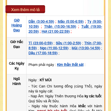
Xem thêm mô tả
Giờ
Dần (3:00-4:59)
;
Mão (5:00-6:59)
;
Tỵ (9:00-
Hoàng
10:59)
;
Thân (15:00-16:59)
;
Tuất (19:00-
Đạo
20:59)
;
Hợi (21:00-22:59)
;
Giờ Hắc
Tí (23:00-0:59)
;
Sửu (1:00-2:59)
;
Thìn (7:00-
Đạo
8:59)
;
Ngọ (11:00-12:59)
;
Mùi (13:00-14:59)
;
Dậu (17:00-18:59)
;
Các Ngày
Phạm phải ngày :
Kim thần thất sát
:
Kỵ
Ngũ
Ngày :
KỶ MÙI
Hành
- Tức Can Chi tương đồng (cùng Thổ), ngày
này là ngày cát.
- Nạp Âm: Ngày Thiên thượng Hỏa
kỵ các tuổi
:
Quý Sửu và Ất Sửu.
- Ngày này thuộc hành Hỏa
khắc
với hành
Kim,
ngoại trừ các tuổi
: Quý Dậu và Ất Mùi