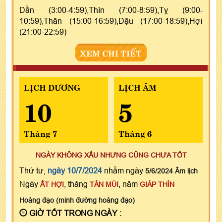
Dần (3:00-4:59),Thìn (7:00-8:59),Tỵ (9:00-
10:59),Thân (15:00-16:59),Dậu (17:00-18:59),Hợi
(21:00-22:59)
XEM CHI TIẾT
LỊCH DƯƠNG
LỊCH ÂM
10
5
Tháng 7
Tháng 6
NGÀY KHÔNG XẤU NHƯNG CŨNG CHƯA TỐT
Thứ tư,
ngày 10/7/2024
nhằm ngày
5/6/2024 Âm lịch
Ngày
, tháng
, năm
ẤT HỢI
TÂN MÙI
GIÁP THÌN
Hoàng đạo (minh đường hoàng đạo)
GIỜ TỐT TRONG NGÀY :