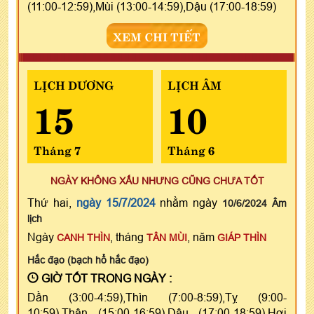
(11:00-12:59),Mùi (13:00-14:59),Dậu (17:00-18:59)
XEM CHI TIẾT
LỊCH DƯƠNG
LỊCH ÂM
15
10
Tháng 7
Tháng 6
NGÀY KHÔNG XẤU NHƯNG CŨNG CHƯA TỐT
Thứ hai,
ngày 15/7/2024
nhằm ngày
10/6/2024 Âm
lịch
Ngày
, tháng
, năm
CANH THÌN
TÂN MÙI
GIÁP THÌN
Hắc đạo (bạch hổ hắc đạo)
GIỜ TỐT TRONG NGÀY :
Dần (3:00-4:59),Thìn (7:00-8:59),Tỵ (9:00-
10:59),Thân (15:00-16:59),Dậu (17:00-18:59),Hợi