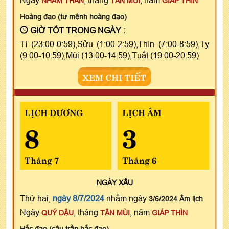
NHÂM THÂN
TÂN MÙI
GIÁP THÌN
Hoàng đạo (tư mệnh hoàng đạo)
GIỜ TỐT TRONG NGÀY :
Tí (23:00-0:59),Sửu (1:00-2:59),Thìn (7:00-8:59),Tỵ
(9:00-10:59),Mùi (13:00-14:59),Tuất (19:00-20:59)
XEM CHI TIẾT
LỊCH DƯƠNG
LỊCH ÂM
8
3
Tháng 7
Tháng 6
NGÀY
XẤU
Thứ hai,
ngày 8/7/2024
nhằm ngày
3/6/2024 Âm lịch
Ngày
, tháng
, năm
QUÝ DẬU
TÂN MÙI
GIÁP THÌN
Hắc đạo (câu trần hắc đạo)