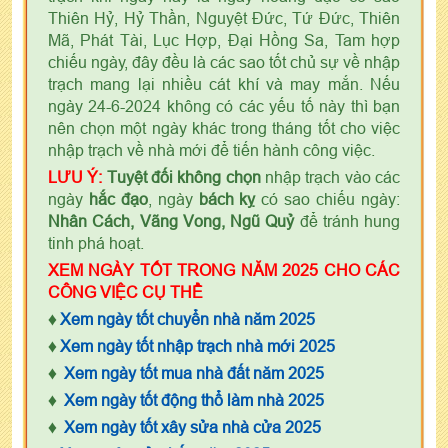
Thiên Hỷ, Hỷ Thần, Nguyệt Đức, Tứ Đức, Thiên
Mã, Phát Tài, Lục Hợp, Đại Hồng Sa, Tam hợp
chiếu ngày, đây đều là các sao tốt chủ sự về nhập
trạch mang lại nhiều cát khí và may mắn. Nếu
ngày 24-6-2024 không có các yếu tố này thì bạn
nên chọn một ngày khác trong tháng tốt cho việc
nhập trạch về nhà mới để tiến hành công việc.
LƯU Ý:
Tuyệt đối không chọn
nhập trạch vào các
ngày
hắc đạo
, ngày
bách kỵ
có sao chiếu ngày:
Nhân Cách, Vãng Vong, Ngũ Quỷ
để tránh hung
tinh phá hoạt.
XEM NGÀY TỐT TRONG NĂM 2025 CHO CÁC
CÔNG VIỆC CỤ THỂ
♦
Xem ngày tốt chuyển nhà năm 2025
♦
Xem ngày tốt nhập trạch nhà mới 2025
♦
Xem ngày tốt mua nhà đất năm 2025
♦
Xem ngày tốt động thổ làm nhà 2025
♦
Xem ngày tốt xây sửa nhà cửa 2025