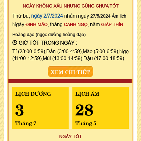
NGÀY KHÔNG XẤU NHƯNG CŨNG CHƯA TỐT
Thứ ba,
ngày 2/7/2024
nhằm ngày
27/5/2024 Âm lịch
Ngày
, tháng
, năm
ĐINH MÃO
CANH NGỌ
GIÁP THÌN
Hoàng đạo (ngọc đường hoàng đạo)
GIỜ TỐT TRONG NGÀY :
Tí (23:00-0:59),Dần (3:00-4:59),Mão (5:00-6:59),Ngọ
(11:00-12:59),Mùi (13:00-14:59),Dậu (17:00-18:59)
XEM CHI TIẾT
LỊCH DƯƠNG
LỊCH ÂM
3
28
Tháng 7
Tháng 5
NGÀY TỐT