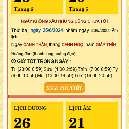
Tháng 6
Tháng 5
NGÀY KHÔNG XẤU NHƯNG CŨNG CHƯA TỐT
Thứ ba,
ngày 25/6/2024
nhằm ngày
20/5/2024 Âm
lịch
Ngày
, tháng
, năm
CANH THÂN
CANH NGỌ
GIÁP THÌN
Hoàng đạo (thanh long hoàng đạo)
GIỜ TỐT TRONG NGÀY :
Tí (23:00-0:59),Sửu (1:00-2:59),Thìn (7:00-8:59),Tỵ
(9:00-10:59),Mùi (13:00-14:59),Tuất (19:00-20:59)
XEM CHI TIẾT
LỊCH DƯƠNG
LỊCH ÂM
26
21