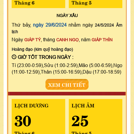
Tháng 6
Tháng 5
NGÀY
XẤU
Thứ bảy,
ngày 29/6/2024
nhằm ngày
24/5/2024 Âm
lịch
Ngày
, tháng
, năm
GIÁP TÝ
CANH NGỌ
GIÁP THÌN
Hoàng đạo (kim quỹ hoàng đạo)
GIỜ TỐT TRONG NGÀY :
Tí (23:00-0:59),Sửu (1:00-2:59),Mão (5:00-6:59),Ngọ
(11:00-12:59),Thân (15:00-16:59),Dậu (17:00-18:59)
XEM CHI TIẾT
LỊCH DƯƠNG
LỊCH ÂM
30
25
Tháng 6
Tháng 5