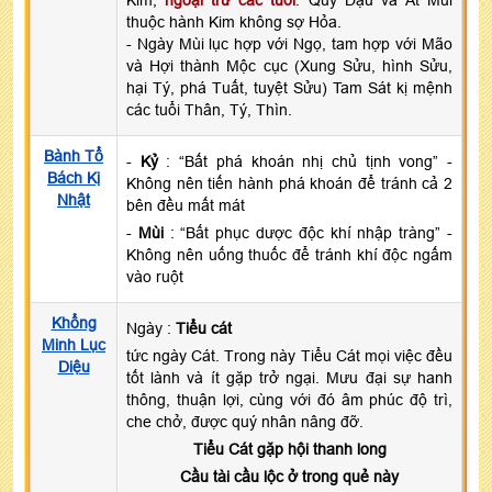
thuộc hành Kim không sợ Hỏa.
- Ngày Mùi lục hợp với Ngọ, tam hợp với Mão
và Hợi thành Mộc cục (Xung Sửu, hình Sửu,
hại Tý, phá Tuất, tuyệt Sửu) Tam Sát kị mệnh
các tuổi Thân, Tý, Thìn.
Bành Tổ
-
Kỷ
: “Bất phá khoán nhị chủ tịnh vong” -
Bách Kị
Không nên tiến hành phá khoán để tránh cả 2
Nhật
bên đều mất mát
-
Mùi
: “Bất phục dược độc khí nhập tràng” -
Không nên uống thuốc để tránh khí độc ngấm
vào ruột
Khổng
Ngày :
Tiểu cát
Minh Lục
tức ngày Cát. Trong này Tiểu Cát mọi việc đều
Diệu
tốt lành và ít gặp trở ngại. Mưu đại sự hanh
thông, thuận lợi, cùng với đó âm phúc độ trì,
che chở, được quý nhân nâng đỡ.
Tiểu Cát gặp hội thanh long
Cầu tài cầu lộc ở trong quẻ này