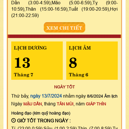
Dần (3:00-4:59),Mão (5:00-6:59),Tỵ (9:00-
10:59),Thân (15:00-16:59),Tuất (19:00-20:59),Hợi
(21:00-22:59)
XEM CHI TIẾT
LỊCH DƯƠNG
LỊCH ÂM
13
8
Tháng 7
Tháng 6
NGÀY TỐT
Thứ bảy,
ngày 13/7/2024
nhằm ngày
8/6/2024 Âm lịch
Ngày
, tháng
, năm
MẬU DẦN
TÂN MÙI
GIÁP THÌN
Hoàng đạo (kim quỹ hoàng đạo)
GIỜ TỐT TRONG NGÀY :
Tí (23:00-0:59),Sửu (1:00-2:59),Thìn (7:00-8:59),Tỵ