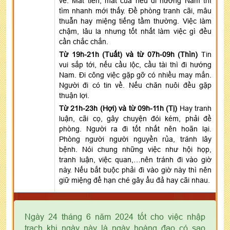
về. Mất tiền, mất của nếu đi hướng Nam thì
tìm nhanh mới thấy. Đề phòng tranh cãi, mâu
thuẫn hay miệng tiếng tầm thường. Việc làm
chậm, lâu la nhưng tốt nhất làm việc gì đều
cần chắc chắn.
Từ 19h-21h (Tuất) và từ 07h-09h (Thìn)
Tin
vui sắp tới, nếu cầu lộc, cầu tài thì đi hướng
Nam. Đi công việc gặp gỡ có nhiều may mắn.
Người đi có tin về. Nếu chăn nuôi đều gặp
thuận lợi.
Từ 21h-23h (Hợi) và từ 09h-11h (Tị)
Hay tranh
luận, cãi cọ, gây chuyện đói kém, phải đề
phòng. Người ra đi tốt nhất nên hoãn lại.
Phòng người người nguyền rủa, tránh lây
bệnh. Nói chung những việc như hội họp,
tranh luận, việc quan,…nên tránh đi vào giờ
này. Nếu bắt buộc phải đi vào giờ này thì nên
giữ miệng để hạn ché gây ẩu đả hay cãi nhau.
Ngày 24 tháng 6 năm 2024 tốt cho việc nhập
trạch khi ngày này là ngày hoàng đạo có sao