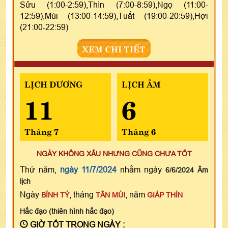
Sửu (1:00-2:59),Thìn (7:00-8:59),Ngọ (11:00-
12:59),Mùi (13:00-14:59),Tuất (19:00-20:59),Hợi
(21:00-22:59)
XEM CHI TIẾT
LỊCH DƯƠNG
LỊCH ÂM
11
6
Tháng 7
Tháng 6
NGÀY KHÔNG XẤU NHƯNG CŨNG CHƯA TỐT
Thứ năm,
ngày 11/7/2024
nhằm ngày
6/6/2024 Âm
lịch
Ngày
, tháng
, năm
BÍNH TÝ
TÂN MÙI
GIÁP THÌN
Hắc đạo (thiên hình hắc đạo)
GIỜ TỐT TRONG NGÀY :