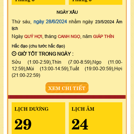
NGÀY
XẤU
Thứ sáu,
ngày 28/6/2024
nhằm ngày
23/5/2024 Âm
lịch
Ngày
, tháng
, năm
QUÝ HỢI
CANH NGỌ
GIÁP THÌN
Hắc đạo (chu tước hắc đạo)
GIỜ TỐT TRONG NGÀY :
Sửu (1:00-2:59),Thìn (7:00-8:59),Ngọ (11:00-
12:59),Mùi (13:00-14:59),Tuất (19:00-20:59),Hợi
(21:00-22:59)
XEM CHI TIẾT
LỊCH DƯƠNG
LỊCH ÂM
29
24