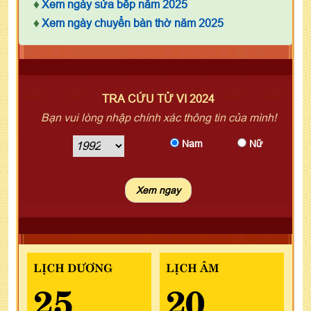
♦
Xem ngày sửa bếp năm 2025
♦
Xem ngày chuyển bàn thờ năm 2025
TRA CỨU TỬ VI 2024
Bạn vui lòng nhập chính xác thông tin của mình!
Nam
Nữ
LỊCH DƯƠNG
LỊCH ÂM
25
20