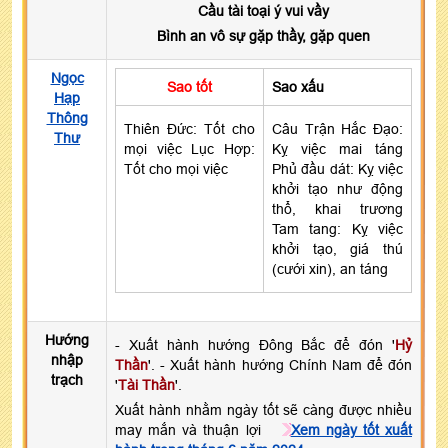
Cầu tài toại ý vui vầy
Bình an vô sự gặp thầy, gặp quen
Ngọc
Sao tốt
Sao xấu
Hạp
Thông
Thiên Đức: Tốt cho
Câu Trận Hắc Đạo:
Thư
mọi việc Lục Hợp:
Kỵ việc mai táng
Tốt cho mọi việc
Phủ đầu dát: Kỵ việc
khởi tạo như động
thổ, khai trương
Tam tang: Kỵ việc
khởi tạo, giá thú
(cưới xin), an táng
Hướng
- Xuất hành hướng Đông Bắc để đón '
Hỷ
nhập
Thần
'. - Xuất hành hướng Chính Nam để đón
trạch
'
Tài Thần
'.
Xuất hành nhằm ngày tốt sẽ càng được nhiều
may mắn và thuận lợi
Xem ngày tốt xuất