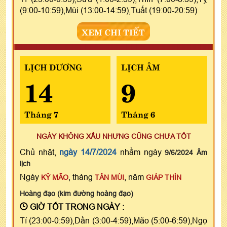
(9:00-10:59),Mùi (13:00-14:59),Tuất (19:00-20:59)
XEM CHI TIẾT
LỊCH DƯƠNG
LỊCH ÂM
14
9
Tháng 7
Tháng 6
NGÀY KHÔNG XẤU NHƯNG CŨNG CHƯA TỐT
Chủ nhật,
ngày 14/7/2024
nhằm ngày
9/6/2024 Âm
lịch
Ngày
, tháng
, năm
KỶ MÃO
TÂN MÙI
GIÁP THÌN
Hoàng đạo (kim đường hoàng đạo)
GIỜ TỐT TRONG NGÀY :
Tí (23:00-0:59),Dần (3:00-4:59),Mão (5:00-6:59),Ngọ