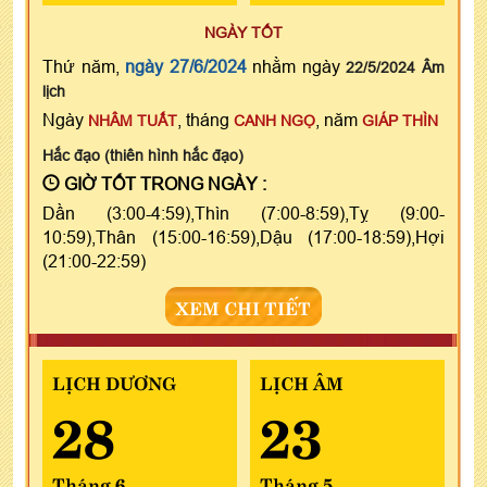
NGÀY TỐT
Thứ năm,
ngày 27/6/2024
nhằm ngày
22/5/2024 Âm
lịch
Ngày
, tháng
, năm
NHÂM TUẤT
CANH NGỌ
GIÁP THÌN
Hắc đạo (thiên hình hắc đạo)
GIỜ TỐT TRONG NGÀY :
Dần (3:00-4:59),Thìn (7:00-8:59),Tỵ (9:00-
10:59),Thân (15:00-16:59),Dậu (17:00-18:59),Hợi
(21:00-22:59)
XEM CHI TIẾT
LỊCH DƯƠNG
LỊCH ÂM
28
23
Tháng 6
Tháng 5