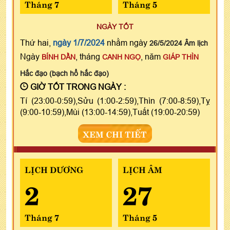
Tháng 7
Tháng 5
NGÀY TỐT
Thứ hai,
ngày 1/7/2024
nhằm ngày
26/5/2024 Âm lịch
Ngày
, tháng
, năm
BÍNH DẦN
CANH NGỌ
GIÁP THÌN
Hắc đạo (bạch hổ hắc đạo)
GIỜ TỐT TRONG NGÀY :
Tí (23:00-0:59),Sửu (1:00-2:59),Thìn (7:00-8:59),Tỵ
(9:00-10:59),Mùi (13:00-14:59),Tuất (19:00-20:59)
XEM CHI TIẾT
LỊCH DƯƠNG
LỊCH ÂM
2
27
Tháng 7
Tháng 5