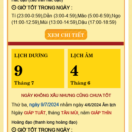
GIỜ TỐT TRONG NGÀY :
Tí (23:00-0:59),Dần (3:00-4:59),Mão (5:00-6:59),Ngọ
(11:00-12:59),Mùi (13:00-14:59),Dậu (17:00-18:59)
XEM CHI TIẾT
LỊCH DƯƠNG
LỊCH ÂM
9
4
Tháng 7
Tháng 6
NGÀY KHÔNG XẤU NHƯNG CŨNG CHƯA TỐT
Thứ ba,
ngày 9/7/2024
nhằm ngày
4/6/2024 Âm lịch
Ngày
, tháng
, năm
GIÁP TUẤT
TÂN MÙI
GIÁP THÌN
Hoàng đạo (thanh long hoàng đạo)
GIỜ TỐT TRONG NGÀY :