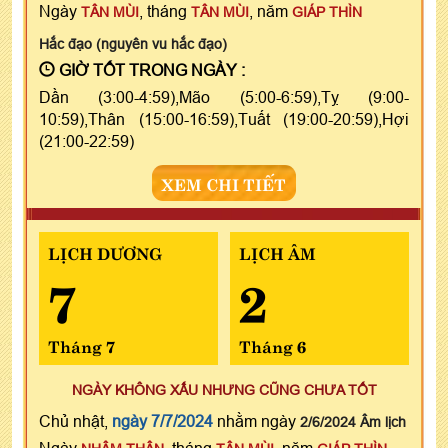
Ngày
, tháng
, năm
TÂN MÙI
TÂN MÙI
GIÁP THÌN
Hắc đạo (nguyên vu hắc đạo)
GIỜ TỐT TRONG NGÀY :
Dần (3:00-4:59),Mão (5:00-6:59),Tỵ (9:00-
10:59),Thân (15:00-16:59),Tuất (19:00-20:59),Hợi
(21:00-22:59)
XEM CHI TIẾT
LỊCH DƯƠNG
LỊCH ÂM
7
2
Tháng 7
Tháng 6
NGÀY KHÔNG XẤU NHƯNG CŨNG CHƯA TỐT
Chủ nhật,
ngày 7/7/2024
nhằm ngày
2/6/2024 Âm lịch
Ngày
, tháng
, năm