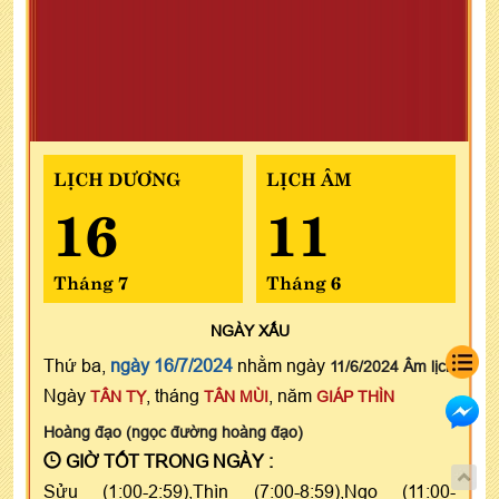
LỊCH DƯƠNG
LỊCH ÂM
16
11
Tháng 7
Tháng 6
NGÀY
XẤU
Thứ ba,
ngày 16/7/2024
nhằm ngày
11/6/2024 Âm lịch
Ngày
, tháng
, năm
TÂN TỴ
TÂN MÙI
GIÁP THÌN
Hoàng đạo (ngọc đường hoàng đạo)
GIỜ TỐT TRONG NGÀY :
Sửu (1:00-2:59),Thìn (7:00-8:59),Ngọ (11:00-