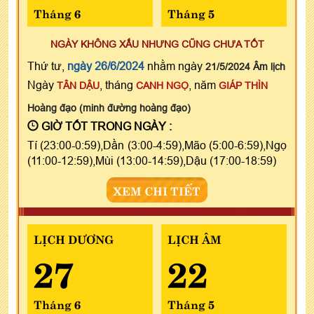
Tháng 6
Tháng 5
NGÀY KHÔNG XẤU NHƯNG CŨNG CHƯA TỐT
Thứ tư,
ngày 26/6/2024
nhằm ngày
21/5/2024 Âm lịch
Ngày
, tháng
, năm
TÂN DẬU
CANH NGỌ
GIÁP THÌN
Hoàng đạo (minh đường hoàng đạo)
GIỜ TỐT TRONG NGÀY :
Tí (23:00-0:59),Dần (3:00-4:59),Mão (5:00-6:59),Ngọ
(11:00-12:59),Mùi (13:00-14:59),Dậu (17:00-18:59)
XEM CHI TIẾT
LỊCH DƯƠNG
LỊCH ÂM
27
22
Tháng 6
Tháng 5