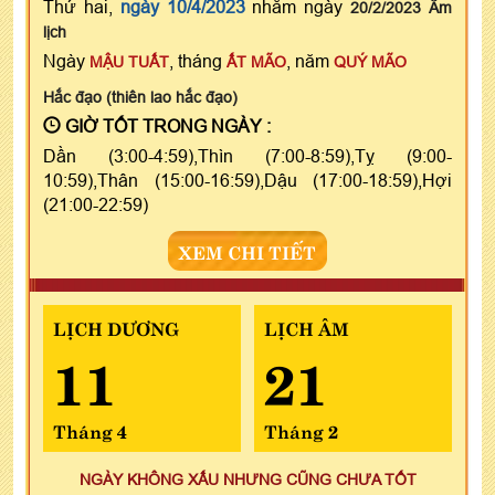
Thứ hai,
ngày 10/4/2023
nhằm ngày
20/2/2023 Âm
lịch
Ngày
, tháng
, năm
MẬU TUẤT
ẤT MÃO
QUÝ MÃO
Hắc đạo (thiên lao hắc đạo)
GIỜ TỐT TRONG NGÀY :
Dần (3:00-4:59),Thìn (7:00-8:59),Tỵ (9:00-
10:59),Thân (15:00-16:59),Dậu (17:00-18:59),Hợi
(21:00-22:59)
XEM CHI TIẾT
LỊCH DƯƠNG
LỊCH ÂM
11
21
Tháng 4
Tháng 2
NGÀY KHÔNG XẤU NHƯNG CŨNG CHƯA TỐT