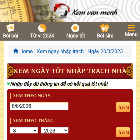
Menu
Bói bài
Tử vi 2024
Ngày tốt
Bói sim
Home
Xem ngày nhập trạch
Ngày 20/3/2023
XEM NGÀY TỐT NHẬP TRẠCH NHÀ
Nhập đầy đủ thông tin để có kết quả tốt nhất
MỚI - NGÀY 20/3/2023
XEM THEO NGÀY
XEM
XEM THEO THÁNG
XEM