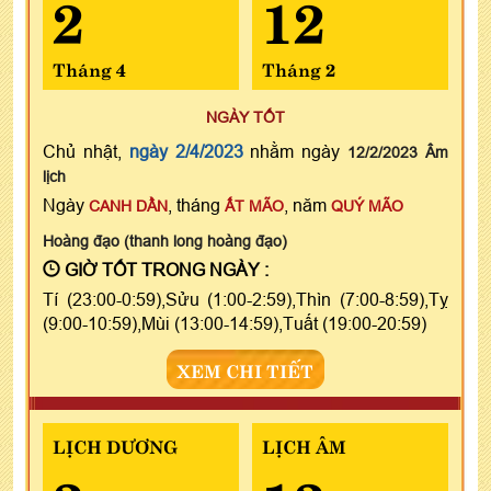
2
12
Tháng 4
Tháng 2
NGÀY TỐT
Chủ nhật,
ngày 2/4/2023
nhằm ngày
12/2/2023 Âm
lịch
Ngày
, tháng
, năm
CANH DẦN
ẤT MÃO
QUÝ MÃO
Hoàng đạo (thanh long hoàng đạo)
GIỜ TỐT TRONG NGÀY :
Tí (23:00-0:59),Sửu (1:00-2:59),Thìn (7:00-8:59),Tỵ
(9:00-10:59),Mùi (13:00-14:59),Tuất (19:00-20:59)
XEM CHI TIẾT
LỊCH DƯƠNG
LỊCH ÂM