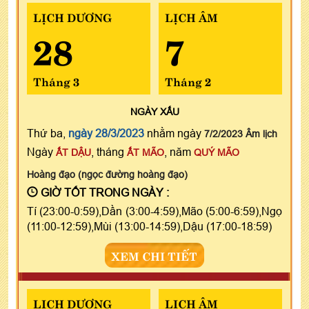
LỊCH DƯƠNG
LỊCH ÂM
28
7
Tháng 3
Tháng 2
NGÀY
XẤU
Thứ ba,
ngày 28/3/2023
nhằm ngày
7/2/2023 Âm lịch
Ngày
, tháng
, năm
ẤT DẬU
ẤT MÃO
QUÝ MÃO
Hoàng đạo (ngọc đường hoàng đạo)
GIỜ TỐT TRONG NGÀY :
Tí (23:00-0:59),Dần (3:00-4:59),Mão (5:00-6:59),Ngọ
(11:00-12:59),Mùi (13:00-14:59),Dậu (17:00-18:59)
XEM CHI TIẾT
LỊCH DƯƠNG
LỊCH ÂM