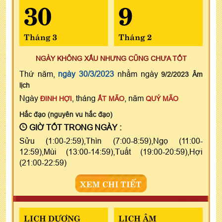
30
9
Tháng 3
Tháng 2
NGÀY KHÔNG XẤU NHƯNG CŨNG CHƯA TỐT
Thứ năm,
ngày 30/3/2023
nhằm ngày
9/2/2023 Âm
lịch
Ngày
, tháng
, năm
ĐINH HỢI
ẤT MÃO
QUÝ MÃO
Hắc đạo (nguyên vu hắc đạo)
GIỜ TỐT TRONG NGÀY :
Sửu (1:00-2:59),Thìn (7:00-8:59),Ngọ (11:00-
12:59),Mùi (13:00-14:59),Tuất (19:00-20:59),Hợi
(21:00-22:59)
XEM CHI TIẾT
LỊCH DƯƠNG
LỊCH ÂM