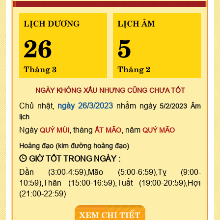
LỊCH DƯƠNG
LỊCH ÂM
26
5
Tháng 3
Tháng 2
NGÀY KHÔNG XẤU NHƯNG CŨNG CHƯA TỐT
Chủ nhật,
ngày 26/3/2023
nhằm ngày
5/2/2023 Âm
lịch
Ngày
, tháng
, năm
QUÝ MÙI
ẤT MÃO
QUÝ MÃO
Hoàng đạo (kim đường hoàng đạo)
GIỜ TỐT TRONG NGÀY :
Dần (3:00-4:59),Mão (5:00-6:59),Tỵ (9:00-
10:59),Thân (15:00-16:59),Tuất (19:00-20:59),Hợi
(21:00-22:59)
XEM CHI TIẾT