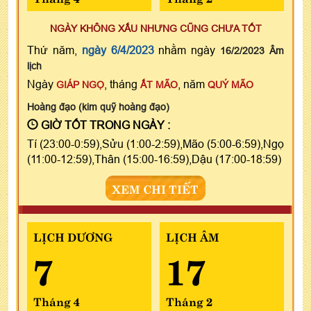
NGÀY KHÔNG XẤU NHƯNG CŨNG CHƯA TỐT
Thứ năm,
ngày 6/4/2023
nhằm ngày
16/2/2023 Âm
lịch
Ngày
, tháng
, năm
GIÁP NGỌ
ẤT MÃO
QUÝ MÃO
Hoàng đạo (kim quỹ hoàng đạo)
GIỜ TỐT TRONG NGÀY :
Tí (23:00-0:59),Sửu (1:00-2:59),Mão (5:00-6:59),Ngọ
(11:00-12:59),Thân (15:00-16:59),Dậu (17:00-18:59)
XEM CHI TIẾT
LỊCH DƯƠNG
LỊCH ÂM
7
17
Tháng 4
Tháng 2