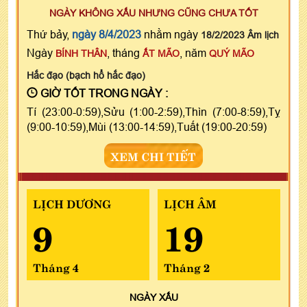
NGÀY KHÔNG XẤU NHƯNG CŨNG CHƯA TỐT
Thứ bảy,
ngày 8/4/2023
nhằm ngày
18/2/2023 Âm lịch
Ngày
, tháng
, năm
BÍNH THÂN
ẤT MÃO
QUÝ MÃO
Hắc đạo (bạch hổ hắc đạo)
GIỜ TỐT TRONG NGÀY :
Tí (23:00-0:59),Sửu (1:00-2:59),Thìn (7:00-8:59),Tỵ
(9:00-10:59),Mùi (13:00-14:59),Tuất (19:00-20:59)
XEM CHI TIẾT
LỊCH DƯƠNG
LỊCH ÂM
9
19
Tháng 4
Tháng 2
NGÀY
XẤU