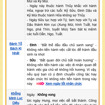
Mùi và Kỷ Mùi.
- Ngày này thuộc hành Thủy khắc với hành
Hỏa, ngoại trừ các tuổi: Kỷ Sửu, Đinh Dậu và
Kỷ Mùi thuộc hành Hỏa không sợ Thủy.
- Ngày Sửu lục hợp với Tý, tam hợp với Tỵ và
Dậu thành Kim cục (Xung Mùi, hình Tuất, hại
Ngọ, phá Thìn, tuyệt Mùi) Tam Sát kị mệnh
các tuổi Dần, Ngọ, Tuất.
Bành Tổ
-
Đinh
: “Bất thế đầu đầu chủ sanh sang” -
Bách Kị
Không nên tiến hành việc cắt tóc để tránh đầu
Nhật
sinh ra nhọt
-
Sửu
: “Bất quan đới chủ bất hoàn hương” -
Không nên tiến hành các việc đi nhận quan để
tránh việc gia chủ sẽ không hồi hương. Vì vậy,
nếu quý bạn có ý định chuyển công tác hay
nhận chức thì không nên tiến hành trong này
này
>>>
Xem ngày tốt nhận chức
Khổng
Ngày :
Không vong
Minh Lục
tức ngày Hung, mọi việc dễ bất thành. Công
Diệu