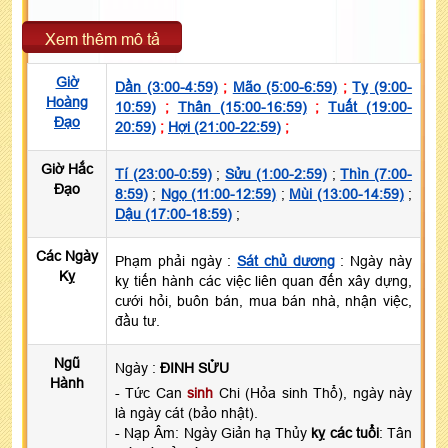
Xem thêm mô tả
Giờ
Dần (3:00-4:59)
;
Mão (5:00-6:59)
;
Tỵ (9:00-
Hoàng
10:59)
;
Thân (15:00-16:59)
;
Tuất (19:00-
Đạo
20:59)
;
Hợi (21:00-22:59)
;
Giờ Hắc
Tí (23:00-0:59)
;
Sửu (1:00-2:59)
;
Thìn (7:00-
Đạo
8:59)
;
Ngọ (11:00-12:59)
;
Mùi (13:00-14:59)
;
Dậu (17:00-18:59)
;
Các Ngày
Phạm phải ngày :
Sát chủ dương
: Ngày này
Kỵ
kỵ tiến hành các việc liên quan đến xây dựng,
cưới hỏi, buôn bán, mua bán nhà, nhận việc,
đầu tư.
Ngũ
Ngày :
ĐINH SỬU
Hành
- Tức Can
sinh
Chi (Hỏa sinh Thổ), ngày này
là ngày cát (bảo nhật).
- Nạp Âm: Ngày Giản hạ Thủy
kỵ các tuổi
: Tân