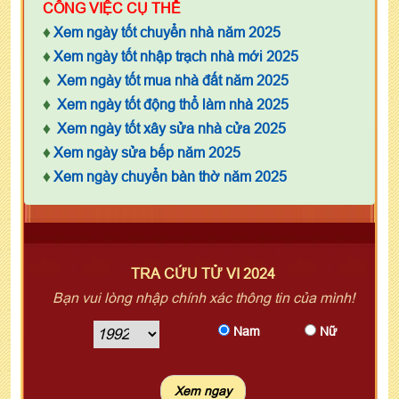
CÔNG VIỆC CỤ THỂ
♦
Xem ngày tốt chuyển nhà năm 2025
♦
Xem ngày tốt nhập trạch nhà mới 2025
♦
Xem ngày tốt mua nhà đất năm 2025
♦
Xem ngày tốt động thổ làm nhà 2025
♦
Xem ngày tốt xây sửa nhà cửa 2025
♦
Xem ngày sửa bếp năm 2025
♦
Xem ngày chuyển bàn thờ năm 2025
TRA CỨU TỬ VI 2024
Bạn vui lòng nhập chính xác thông tin của mình!
Nam
Nữ