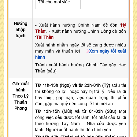
Tốt cho mọi việc
Hướng
- Xuất hành hướng Chính Nam để đón '
Hỷ
nhập
Thần
'. - Xuất hành hướng Chính Đông để đón
trạch
'
Tài Thần
'.
Xuất hành nhằm ngày tốt sẽ càng được nhiều
may mắn và thuận lợi
Xem ngày tốt xuất
hành
Tránh xuất hành hướng Chính Tây gặp Hạc
Thần (xấu)
Giờ xuất
Từ 11h-13h (Ngọ) và từ 23h-01h (Tý)
Cầu tài
hành
thì không có lợi, hoặc hay bị trái ý. Nếu ra đi
Theo Lý
hay thiệt, gặp nạn, việc quan trọng thì phải
Thuần
đòn, gặp ma quỷ nên cúng tế thì mới an.
Phong
Từ 13h-15h (Mùi) và từ 01-03h (Sửu)
Mọi
công việc đều được tốt lành, tốt nhất cầu tài đi
theo hướng Tây Nam – Nhà cửa được yên
lành. Người xuất hành thì đều bình yên.