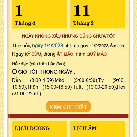
1
11
Tháng 4
Tháng 2
NGÀY KHÔNG XẤU NHƯNG CŨNG CHƯA TỐT
Thứ bảy,
ngày 1/4/2023
nhằm ngày
11/2/2023 Âm lịch
Ngày
, tháng
, năm
KỶ SỬU
ẤT MÃO
QUÝ MÃO
Hắc đạo (câu trần hắc đạo)
GIỜ TỐT TRONG NGÀY :
Dần (3:00-4:59),Mão (5:00-6:59),Tỵ (9:00-
10:59),Thân (15:00-16:59),Tuất (19:00-20:59),Hợi
(21:00-22:59)
XEM CHI TIẾT
LỊCH DƯƠNG
LỊCH ÂM