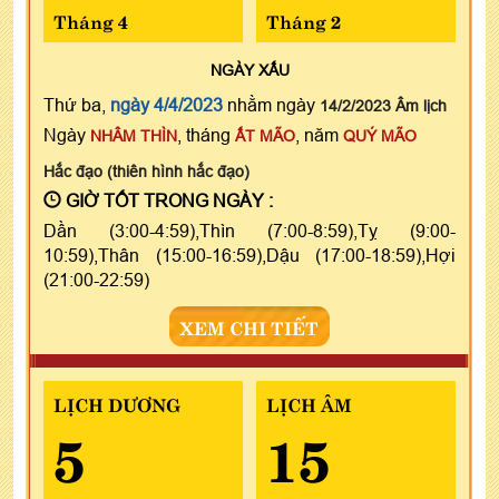
Tháng 4
Tháng 2
NGÀY
XẤU
Thứ ba,
ngày 4/4/2023
nhằm ngày
14/2/2023 Âm lịch
Ngày
, tháng
, năm
NHÂM THÌN
ẤT MÃO
QUÝ MÃO
Hắc đạo (thiên hình hắc đạo)
GIỜ TỐT TRONG NGÀY :
Dần (3:00-4:59),Thìn (7:00-8:59),Tỵ (9:00-
10:59),Thân (15:00-16:59),Dậu (17:00-18:59),Hợi
(21:00-22:59)
XEM CHI TIẾT
LỊCH DƯƠNG
LỊCH ÂM
5
15