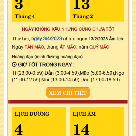
3
13
Tháng 4
Tháng 2
NGÀY KHÔNG XẤU NHƯNG CŨNG CHƯA TỐT
Thứ hai,
ngày 3/4/2023
nhằm ngày
13/2/2023 Âm lịch
Ngày
, tháng
, năm
TÂN MÃO
ẤT MÃO
QUÝ MÃO
Hoàng đạo (minh đường hoàng đạo)
GIỜ TỐT TRONG NGÀY :
Tí (23:00-0:59),Dần (3:00-4:59),Mão (5:00-6:59),Ngọ
(11:00-12:59),Mùi (13:00-14:59),Dậu (17:00-18:59)
XEM CHI TIẾT
LỊCH DƯƠNG
LỊCH ÂM
4
14