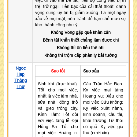
việc đi vào thế bế tắc, tiến độ công việc bị trì
trệ, trở ngại. Tiền bạc của cải thất thoát, danh
vọng cũng uy tín bị giảm xuống. Là một ngày
xấu về mọi mặt, nên tránh để hạn chế mưu sự
khó thành công như ý.
Không Vong gặp quẻ khẩn cần
Bệnh tật khẩn thiết chẳng làm được chi
Không thì ôn tiểu thê nhi
Không thì trộm cắp phân ly bất tường
Ngọc
Sao tốt
Sao xấu
Hạp
Thông
Sinh khí (trực khai):
Câu Trận Hắc Đạo:
Thư
Tốt cho mọi việc,
Kỵ việc mai táng
nhất là việc làm nhà,
Hoang vu: Xấu cho
sửa nhà, động thổ
mọi việc Cửu không:
và gieo trồng cây.
Kỵ việc xuất hành,
Kính Tâm: Tốt đối
kinh doanh, cầu tài,
với việc tang lễ Đại
khai trương Tứ thời
Hồng Sa: Tốt cho
cô quả: Kỵ việc giá
mọi việc Hoàng n:
thú (cưới xin)