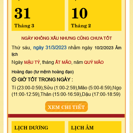
31
10
Tháng 3
Tháng 2
NGÀY KHÔNG XẤU NHƯNG CŨNG CHƯA TỐT
Thứ sáu,
ngày 31/3/2023
nhằm ngày
10/2/2023 Âm
lịch
Ngày
, tháng
, năm
MẬU TÝ
ẤT MÃO
QUÝ MÃO
Hoàng đạo (tư mệnh hoàng đạo)
GIỜ TỐT TRONG NGÀY :
Tí (23:00-0:59),Sửu (1:00-2:59),Mão (5:00-6:59),Ngọ
(11:00-12:59),Thân (15:00-16:59),Dậu (17:00-18:59)
XEM CHI TIẾT
LỊCH DƯƠNG
LỊCH ÂM