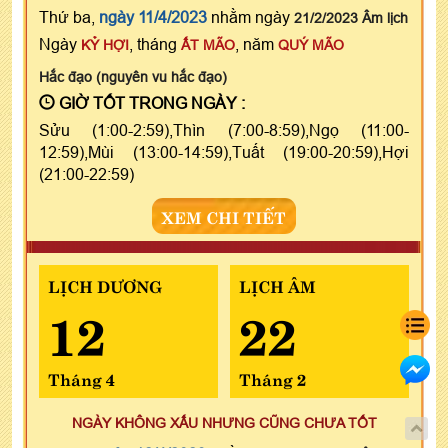
Thứ ba,
ngày 11/4/2023
nhằm ngày
21/2/2023 Âm lịch
Ngày
, tháng
, năm
KỶ HỢI
ẤT MÃO
QUÝ MÃO
Hắc đạo (nguyên vu hắc đạo)
GIỜ TỐT TRONG NGÀY :
Sửu (1:00-2:59),Thìn (7:00-8:59),Ngọ (11:00-
12:59),Mùi (13:00-14:59),Tuất (19:00-20:59),Hợi
(21:00-22:59)
XEM CHI TIẾT
LỊCH DƯƠNG
LỊCH ÂM
12
22
Tháng 4
Tháng 2
NGÀY KHÔNG XẤU NHƯNG CŨNG CHƯA TỐT