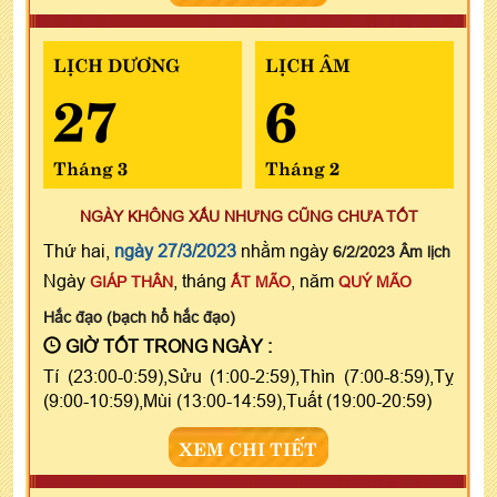
LỊCH DƯƠNG
LỊCH ÂM
27
6
Tháng 3
Tháng 2
NGÀY KHÔNG XẤU NHƯNG CŨNG CHƯA TỐT
Thứ hai,
ngày 27/3/2023
nhằm ngày
6/2/2023 Âm lịch
Ngày
, tháng
, năm
GIÁP THÂN
ẤT MÃO
QUÝ MÃO
Hắc đạo (bạch hổ hắc đạo)
GIỜ TỐT TRONG NGÀY :
Tí (23:00-0:59),Sửu (1:00-2:59),Thìn (7:00-8:59),Tỵ
(9:00-10:59),Mùi (13:00-14:59),Tuất (19:00-20:59)
XEM CHI TIẾT