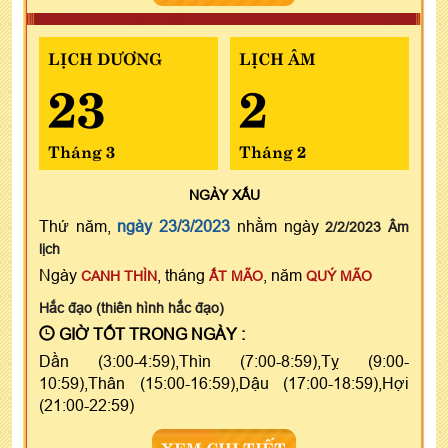
LỊCH DƯƠNG
LỊCH ÂM
23
2
Tháng 3
Tháng 2
NGÀY
XẤU
Thứ năm,
ngày 23/3/2023
nhằm ngày
2/2/2023 Âm
lịch
Ngày
, tháng
, năm
CANH THÌN
ẤT MÃO
QUÝ MÃO
Hắc đạo (thiên hình hắc đạo)
GIỜ TỐT TRONG NGÀY :
Dần (3:00-4:59),Thìn (7:00-8:59),Tỵ (9:00-
10:59),Thân (15:00-16:59),Dậu (17:00-18:59),Hợi
(21:00-22:59)
XEM CHI TIẾT