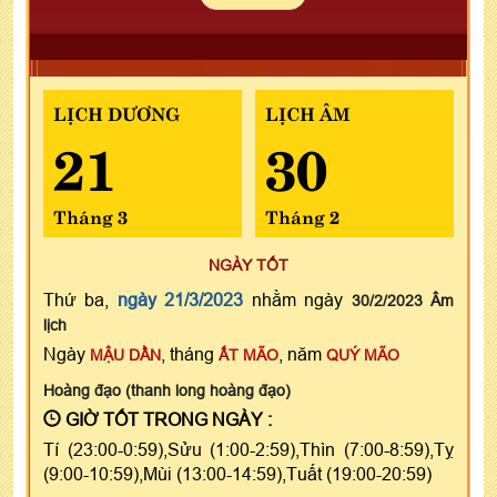
LỊCH DƯƠNG
LỊCH ÂM
21
30
Tháng 3
Tháng 2
NGÀY TỐT
Thứ ba,
ngày 21/3/2023
nhằm ngày
30/2/2023 Âm
lịch
Ngày
, tháng
, năm
MẬU DẦN
ẤT MÃO
QUÝ MÃO
Hoàng đạo (thanh long hoàng đạo)
GIỜ TỐT TRONG NGÀY :
Tí (23:00-0:59),Sửu (1:00-2:59),Thìn (7:00-8:59),Tỵ
(9:00-10:59),Mùi (13:00-14:59),Tuất (19:00-20:59)