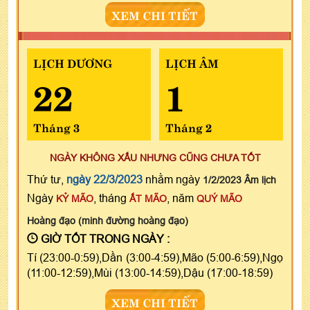
XEM CHI TIẾT
LỊCH DƯƠNG
LỊCH ÂM
22
1
Tháng 3
Tháng 2
NGÀY KHÔNG XẤU NHƯNG CŨNG CHƯA TỐT
Thứ tư,
ngày 22/3/2023
nhằm ngày
1/2/2023 Âm lịch
Ngày
, tháng
, năm
KỶ MÃO
ẤT MÃO
QUÝ MÃO
Hoàng đạo (minh đường hoàng đạo)
GIỜ TỐT TRONG NGÀY :
Tí (23:00-0:59),Dần (3:00-4:59),Mão (5:00-6:59),Ngọ
(11:00-12:59),Mùi (13:00-14:59),Dậu (17:00-18:59)
XEM CHI TIẾT