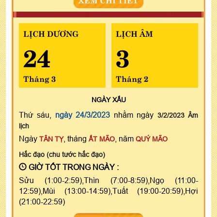
LỊCH DƯƠNG
LỊCH ÂM
24
3
Tháng 3
Tháng 2
NGÀY
XẤU
Thứ sáu,
ngày 24/3/2023
nhằm ngày
3/2/2023 Âm
lịch
Ngày
, tháng
, năm
TÂN TỴ
ẤT MÃO
QUÝ MÃO
Hắc đạo (chu tước hắc đạo)
GIỜ TỐT TRONG NGÀY :
Sửu (1:00-2:59),Thìn (7:00-8:59),Ngọ (11:00-
12:59),Mùi (13:00-14:59),Tuất (19:00-20:59),Hợi
(21:00-22:59)