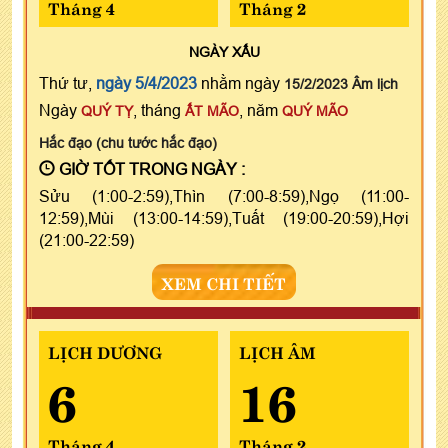
Tháng 4
Tháng 2
NGÀY
XẤU
Thứ tư,
ngày 5/4/2023
nhằm ngày
15/2/2023 Âm lịch
Ngày
, tháng
, năm
QUÝ TỴ
ẤT MÃO
QUÝ MÃO
Hắc đạo (chu tước hắc đạo)
GIỜ TỐT TRONG NGÀY :
Sửu (1:00-2:59),Thìn (7:00-8:59),Ngọ (11:00-
12:59),Mùi (13:00-14:59),Tuất (19:00-20:59),Hợi
(21:00-22:59)
XEM CHI TIẾT
LỊCH DƯƠNG
LỊCH ÂM
6
16
Tháng 4
Tháng 2