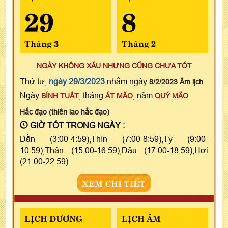
29
8
Tháng 3
Tháng 2
NGÀY KHÔNG XẤU NHƯNG CŨNG CHƯA TỐT
Thứ tư,
ngày 29/3/2023
nhằm ngày
8/2/2023 Âm lịch
Ngày
, tháng
, năm
BÍNH TUẤT
ẤT MÃO
QUÝ MÃO
Hắc đạo (thiên lao hắc đạo)
GIỜ TỐT TRONG NGÀY :
Dần (3:00-4:59),Thìn (7:00-8:59),Tỵ (9:00-
10:59),Thân (15:00-16:59),Dậu (17:00-18:59),Hợi
(21:00-22:59)
XEM CHI TIẾT
LỊCH DƯƠNG
LỊCH ÂM