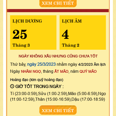
XEM CHI TIẾT
LỊCH DƯƠNG
LỊCH ÂM
25
4
Tháng 3
Tháng 2
NGÀY KHÔNG XẤU NHƯNG CŨNG CHƯA TỐT
Thứ bảy,
ngày 25/3/2023
nhằm ngày
4/2/2023 Âm lịch
Ngày
, tháng
, năm
NHÂM NGỌ
ẤT MÃO
QUÝ MÃO
Hoàng đạo (kim quỹ hoàng đạo)
GIỜ TỐT TRONG NGÀY :
Tí (23:00-0:59),Sửu (1:00-2:59),Mão (5:00-6:59),Ngọ
(11:00-12:59),Thân (15:00-16:59),Dậu (17:00-18:59)
XEM CHI TIẾT