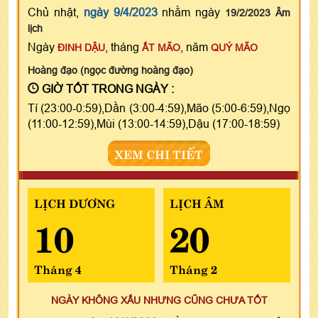
Chủ nhật,
ngày 9/4/2023
nhằm ngày
19/2/2023 Âm
lịch
Ngày
, tháng
, năm
ĐINH DẬU
ẤT MÃO
QUÝ MÃO
Hoàng đạo (ngọc đường hoàng đạo)
GIỜ TỐT TRONG NGÀY :
Tí (23:00-0:59),Dần (3:00-4:59),Mão (5:00-6:59),Ngọ
(11:00-12:59),Mùi (13:00-14:59),Dậu (17:00-18:59)
XEM CHI TIẾT
LỊCH DƯƠNG
LỊCH ÂM
10
20
Tháng 4
Tháng 2
NGÀY KHÔNG XẤU NHƯNG CŨNG CHƯA TỐT