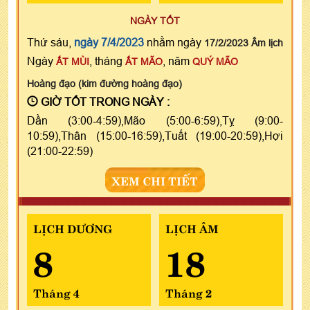
NGÀY TỐT
Thứ sáu,
ngày 7/4/2023
nhằm ngày
17/2/2023 Âm lịch
Ngày
, tháng
, năm
ẤT MÙI
ẤT MÃO
QUÝ MÃO
Hoàng đạo (kim đường hoàng đạo)
GIỜ TỐT TRONG NGÀY :
Dần (3:00-4:59),Mão (5:00-6:59),Tỵ (9:00-
10:59),Thân (15:00-16:59),Tuất (19:00-20:59),Hợi
(21:00-22:59)
XEM CHI TIẾT
LỊCH DƯƠNG
LỊCH ÂM
8
18
Tháng 4
Tháng 2