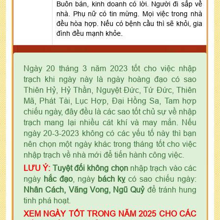
Buôn bán, kinh doanh có lời. Người đi sắp về
nhà. Phụ nữ có tin mừng. Mọi việc trong nhà
đều hòa hợp. Nếu có bệnh cầu thì sẽ khỏi, gia
đình đều mạnh khỏe.
Ngày 20 tháng 3 năm 2023 tốt cho việc nhập
trạch khi ngày này là ngày hoàng đạo có sao
Thiên Hỷ, Hỷ Thần, Nguyệt Đức, Tứ Đức, Thiên
Mã, Phát Tài, Lục Hợp, Đại Hồng Sa, Tam hợp
chiếu ngày, đây đều là các sao tốt chủ sự về nhập
trạch mang lại nhiều cát khí và may mắn. Nếu
ngày 20-3-2023 không có các yếu tố này thì bạn
nên chọn một ngày khác trong tháng tốt cho việc
nhập trạch về nhà mới để tiến hành công việc.
LƯU Ý:
Tuyệt đối không chọn
nhập trạch vào các
ngày
hắc đạo
, ngày
bách kỵ
có sao chiếu ngày:
Nhân Cách, Vãng Vong, Ngũ Quỷ
để tránh hung
tinh phá hoạt.
XEM NGÀY TỐT TRONG NĂM 2025 CHO CÁC