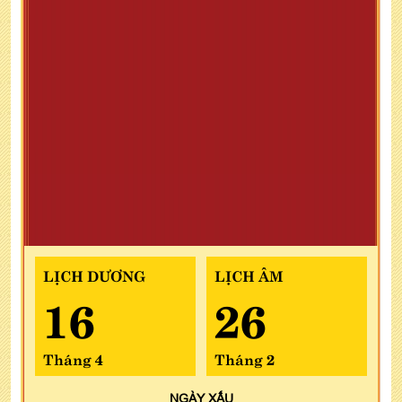
LỊCH DƯƠNG
LỊCH ÂM
16
26
Tháng 4
Tháng 2
NGÀY
XẤU