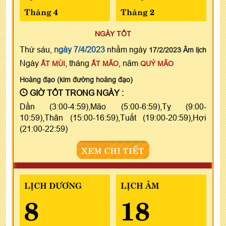
Tháng 4
Tháng 2
NGÀY TỐT
Thứ sáu,
ngày 7/4/2023
nhằm ngày
17/2/2023 Âm lịch
Ngày
, tháng
, năm
ẤT MÙI
ẤT MÃO
QUÝ MÃO
Hoàng đạo (kim đường hoàng đạo)
GIỜ TỐT TRONG NGÀY :
Dần (3:00-4:59),Mão (5:00-6:59),Tỵ (9:00-
10:59),Thân (15:00-16:59),Tuất (19:00-20:59),Hợi
(21:00-22:59)
XEM CHI TIẾT
LỊCH DƯƠNG
LỊCH ÂM
8
18