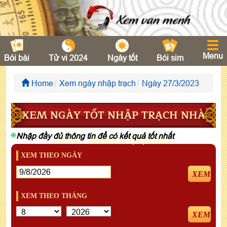
Menu
Bói bài
Tử vi 2024
Ngày tốt
Bói sim
Home
Xem ngày nhập trạch
Ngày 27/3/2023
XEM NGÀY TỐT NHẬP TRẠCH NHÀ
Nhập đầy đủ thông tin để có kết quả tốt nhất
MỚI - NGÀY 27/3/2023
XEM THEO NGÀY
XEM
XEM THEO THÁNG
XEM