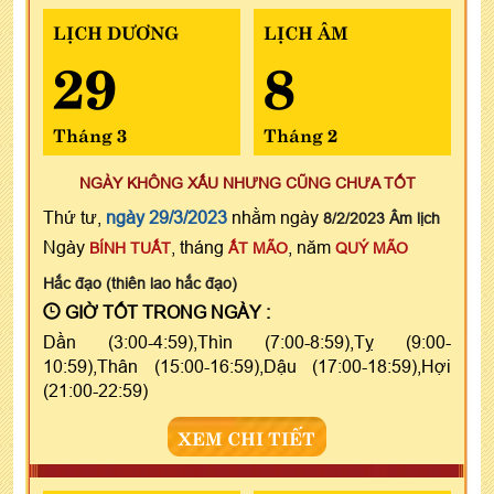
LỊCH DƯƠNG
LỊCH ÂM
29
8
Tháng 3
Tháng 2
NGÀY KHÔNG XẤU NHƯNG CŨNG CHƯA TỐT
Thứ tư,
ngày 29/3/2023
nhằm ngày
8/2/2023 Âm lịch
Ngày
, tháng
, năm
BÍNH TUẤT
ẤT MÃO
QUÝ MÃO
Hắc đạo (thiên lao hắc đạo)
GIỜ TỐT TRONG NGÀY :
Dần (3:00-4:59),Thìn (7:00-8:59),Tỵ (9:00-
10:59),Thân (15:00-16:59),Dậu (17:00-18:59),Hợi
(21:00-22:59)
XEM CHI TIẾT