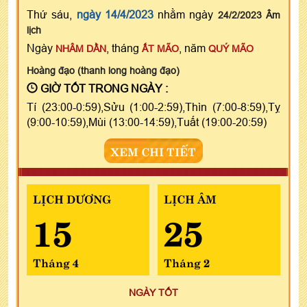
Thứ sáu,
ngày 14/4/2023
nhằm ngày
24/2/2023 Âm
lịch
Ngày
, tháng
, năm
NHÂM DẦN
ẤT MÃO
QUÝ MÃO
Hoàng đạo (thanh long hoàng đạo)
GIỜ TỐT TRONG NGÀY :
Tí (23:00-0:59),Sửu (1:00-2:59),Thìn (7:00-8:59),Tỵ
(9:00-10:59),Mùi (13:00-14:59),Tuất (19:00-20:59)
XEM CHI TIẾT
LỊCH DƯƠNG
LỊCH ÂM
15
25
Tháng 4
Tháng 2
NGÀY TỐT