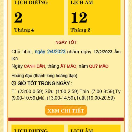
LỊCH DƯƠNG
LỊCH ÂM
2
12
Tháng 4
Tháng 2
NGÀY TỐT
Chủ nhật,
ngày 2/4/2023
nhằm ngày
12/2/2023 Âm
lịch
Ngày
, tháng
, năm
CANH DẦN
ẤT MÃO
QUÝ MÃO
Hoàng đạo (thanh long hoàng đạo)
GIỜ TỐT TRONG NGÀY :
Tí (23:00-0:59),Sửu (1:00-2:59),Thìn (7:00-8:59),Tỵ
(9:00-10:59),Mùi (13:00-14:59),Tuất (19:00-20:59)
XEM CHI TIẾT
LỊCH DƯƠNG
LỊCH ÂM