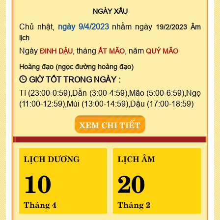
NGÀY
XẤU
Chủ nhật,
ngày 9/4/2023
nhằm ngày
19/2/2023 Âm
lịch
Ngày
, tháng
, năm
ĐINH DẬU
ẤT MÃO
QUÝ MÃO
Hoàng đạo (ngọc đường hoàng đạo)
GIỜ TỐT TRONG NGÀY :
Tí (23:00-0:59),Dần (3:00-4:59),Mão (5:00-6:59),Ngọ
(11:00-12:59),Mùi (13:00-14:59),Dậu (17:00-18:59)
XEM CHI TIẾT
LỊCH DƯƠNG
LỊCH ÂM
10
20
Tháng 4
Tháng 2