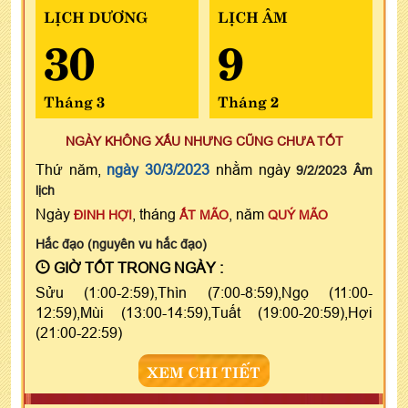
LỊCH DƯƠNG
LỊCH ÂM
30
9
Tháng 3
Tháng 2
NGÀY KHÔNG XẤU NHƯNG CŨNG CHƯA TỐT
Thứ năm,
ngày 30/3/2023
nhằm ngày
9/2/2023 Âm
lịch
Ngày
, tháng
, năm
ĐINH HỢI
ẤT MÃO
QUÝ MÃO
Hắc đạo (nguyên vu hắc đạo)
GIỜ TỐT TRONG NGÀY :
Sửu (1:00-2:59),Thìn (7:00-8:59),Ngọ (11:00-
12:59),Mùi (13:00-14:59),Tuất (19:00-20:59),Hợi
(21:00-22:59)
XEM CHI TIẾT