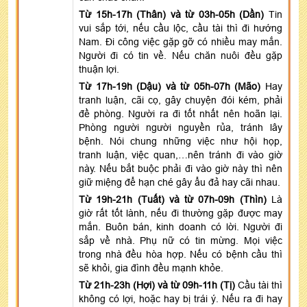
Từ 15h-17h (Thân) và từ 03h-05h (Dần)
Tin
vui sắp tới, nếu cầu lộc, cầu tài thì đi hướng
Nam. Đi công việc gặp gỡ có nhiều may mắn.
Người đi có tin về. Nếu chăn nuôi đều gặp
thuận lợi.
Từ 17h-19h (Dậu) và từ 05h-07h (Mão)
Hay
tranh luận, cãi cọ, gây chuyện đói kém, phải
đề phòng. Người ra đi tốt nhất nên hoãn lại.
Phòng người người nguyền rủa, tránh lây
bệnh. Nói chung những việc như hội họp,
tranh luận, việc quan,…nên tránh đi vào giờ
này. Nếu bắt buộc phải đi vào giờ này thì nên
giữ miệng để hạn ché gây ẩu đả hay cãi nhau.
Từ 19h-21h (Tuất) và từ 07h-09h (Thìn)
Là
giờ rất tốt lành, nếu đi thường gặp được may
mắn. Buôn bán, kinh doanh có lời. Người đi
sắp về nhà. Phụ nữ có tin mừng. Mọi việc
trong nhà đều hòa hợp. Nếu có bệnh cầu thì
sẽ khỏi, gia đình đều mạnh khỏe.
Từ 21h-23h (Hợi) và từ 09h-11h (Tị)
Cầu tài thì
không có lợi, hoặc hay bị trái ý. Nếu ra đi hay