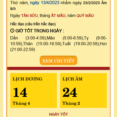
Thứ năm,
ngày 13/4/2023
nhằm ngày
23/2/2023 Âm
lịch
Ngày
, tháng
, năm
TÂN SỬU
ẤT MÃO
QUÝ MÃO
Hắc đạo (câu trần hắc đạo)
GIỜ TỐT TRONG NGÀY :
Dần (3:00-4:59),Mão (5:00-6:59),Tỵ (9:00-
10:59),Thân (15:00-16:59),Tuất (19:00-20:59),Hợi
(21:00-22:59)
XEM CHI TIẾT
LỊCH DƯƠNG
LỊCH ÂM
14
24
Tháng 4
Tháng 2
NGÀY TỐT