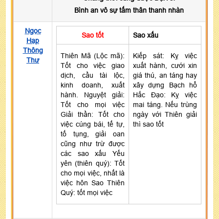
Bình an vô sự tấm thân thanh nhàn
Ngọc
Sao tốt
Sao xấu
Hạp
Thông
Thiên Mã (Lộc mã):
Kiếp sát: Kỵ việc
Thư
Tốt cho việc giao
xuất hành, cưới xin
dịch, cầu tài lộc,
giá thú, an táng hay
kinh doanh, xuất
xây dựng Bạch hổ
hành. Nguyệt giải:
Hắc Đạo: Kỵ việc
Tốt cho mọi việc
mai táng. Nếu trùng
Giải thần: Tốt cho
ngày với Thiên giải
việc cúng bái, tế tự,
thì sao tốt
tố tụng, giải oan
cũng như trừ được
các sao xấu Yếu
yên (thiên quý): Tốt
cho mọi việc, nhất là
việc hôn Sao Thiên
Quý: tốt mọi việc