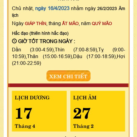
Chủ nhật,
ngày 16/4/2023
nhằm ngày
26/2/2023 Âm
lịch
Ngày
, tháng
, năm
GIÁP THÌN
ẤT MÃO
QUÝ MÃO
Hắc đạo (thiên hình hắc đạo)
GIỜ TỐT TRONG NGÀY :
Dần (3:00-4:59),Thìn (7:00-8:59),Tỵ (9:00-
10:59),Thân (15:00-16:59),Dậu (17:00-18:59),Hợi
(21:00-22:59)
XEM CHI TIẾT
LỊCH DƯƠNG
LỊCH ÂM
17
27
Tháng 4
Tháng 2