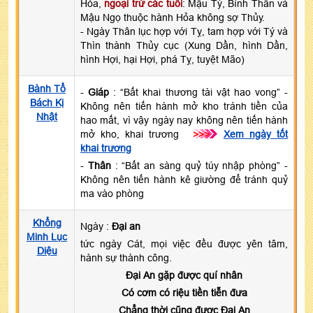
Hỏa,
ngoại trừ các tuổi
: Mậu Tý, Bính Thân và
Mậu Ngọ thuộc hành Hỏa không sợ Thủy.
- Ngày Thân lục hợp với Tỵ, tam hợp với Tý và
Thìn thành Thủy cục (Xung Dần, hình Dần,
hình Hợi, hại Hợi, phá Tỵ, tuyệt Mão)
Bành Tổ
-
Giáp
: “Bất khai thương tài vật hao vong” -
Bách Kị
Không nên tiến hành mở kho tránh tiền của
Nhật
hao mất, vì vậy ngày nay không nên tiến hành
mở kho, khai trương
>>>
Xem ngày tốt
khai trương
-
Thân
: “Bất an sàng quỷ túy nhập phòng” -
Không nên tiến hành kê giường để tránh quỷ
ma vào phòng
Khổng
Ngày :
Đại an
Minh Lục
tức ngày Cát, mọi việc đều được yên tâm,
Diệu
hành sự thành công.
Đại An gặp được quí nhân
Có cơm có riệu tiền tiễn đưa
Chẳng thời cũng được Đại An