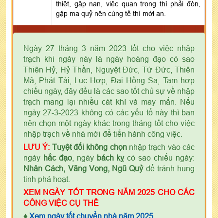
thiệt, gặp nạn, việc quan trọng thì phải đòn,
gặp ma quỷ nên cúng tế thì mới an.
Ngày 27 tháng 3 năm 2023 tốt cho việc nhập
trạch khi ngày này là ngày hoàng đạo có sao
Thiên Hỷ, Hỷ Thần, Nguyệt Đức, Tứ Đức, Thiên
Mã, Phát Tài, Lục Hợp, Đại Hồng Sa, Tam hợp
chiếu ngày, đây đều là các sao tốt chủ sự về nhập
trạch mang lại nhiều cát khí và may mắn. Nếu
ngày 27-3-2023 không có các yếu tố này thì bạn
nên chọn một ngày khác trong tháng tốt cho việc
nhập trạch về nhà mới để tiến hành công việc.
LƯU Ý:
Tuyệt đối không chọn
nhập trạch vào các
ngày
hắc đạo
, ngày
bách kỵ
có sao chiếu ngày:
Nhân Cách, Vãng Vong, Ngũ Quỷ
để tránh hung
tinh phá hoạt.
XEM NGÀY TỐT TRONG NĂM 2025 CHO CÁC
CÔNG VIỆC CỤ THỂ
♦
Xem ngày tốt chuyển nhà năm 2025