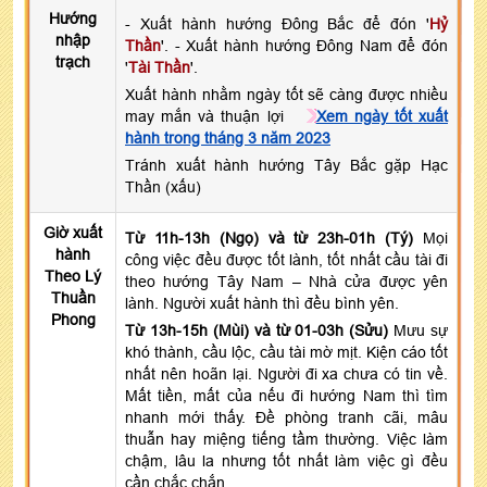
Hướng
- Xuất hành hướng Đông Bắc để đón '
Hỷ
nhập
Thần
'. - Xuất hành hướng Đông Nam để đón
trạch
'
Tài Thần
'.
Xuất hành nhằm ngày tốt sẽ càng được nhiều
may mắn và thuận lợi
Xem ngày tốt xuất
hành trong tháng 3 năm 2023
Tránh xuất hành hướng Tây Bắc gặp Hạc
Thần (xấu)
Giờ xuất
Từ 11h-13h (Ngọ) và từ 23h-01h (Tý)
Mọi
hành
công việc đều được tốt lành, tốt nhất cầu tài đi
Theo Lý
theo hướng Tây Nam – Nhà cửa được yên
Thuần
lành. Người xuất hành thì đều bình yên.
Phong
Từ 13h-15h (Mùi) và từ 01-03h (Sửu)
Mưu sự
khó thành, cầu lộc, cầu tài mờ mịt. Kiện cáo tốt
nhất nên hoãn lại. Người đi xa chưa có tin về.
Mất tiền, mất của nếu đi hướng Nam thì tìm
nhanh mới thấy. Đề phòng tranh cãi, mâu
thuẫn hay miệng tiếng tầm thường. Việc làm
chậm, lâu la nhưng tốt nhất làm việc gì đều
cần chắc chắn.