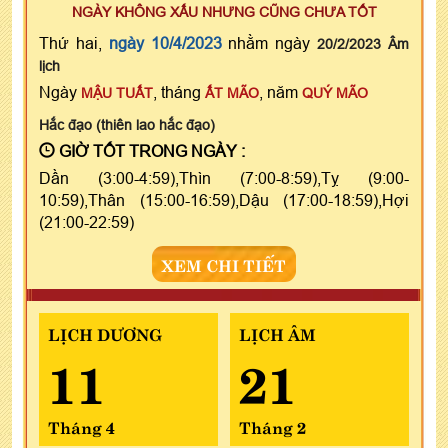
NGÀY KHÔNG XẤU NHƯNG CŨNG CHƯA TỐT
Thứ hai,
ngày 10/4/2023
nhằm ngày
20/2/2023 Âm
lịch
Ngày
, tháng
, năm
MẬU TUẤT
ẤT MÃO
QUÝ MÃO
Hắc đạo (thiên lao hắc đạo)
GIỜ TỐT TRONG NGÀY :
Dần (3:00-4:59),Thìn (7:00-8:59),Tỵ (9:00-
10:59),Thân (15:00-16:59),Dậu (17:00-18:59),Hợi
(21:00-22:59)
XEM CHI TIẾT
LỊCH DƯƠNG
LỊCH ÂM
11
21
Tháng 4
Tháng 2