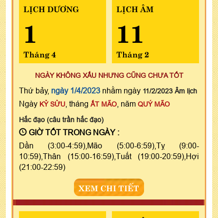
LỊCH DƯƠNG
LỊCH ÂM
1
11
Tháng 4
Tháng 2
NGÀY KHÔNG XẤU NHƯNG CŨNG CHƯA TỐT
Thứ bảy,
ngày 1/4/2023
nhằm ngày
11/2/2023 Âm lịch
Ngày
, tháng
, năm
KỶ SỬU
ẤT MÃO
QUÝ MÃO
Hắc đạo (câu trần hắc đạo)
GIỜ TỐT TRONG NGÀY :
Dần (3:00-4:59),Mão (5:00-6:59),Tỵ (9:00-
10:59),Thân (15:00-16:59),Tuất (19:00-20:59),Hợi
(21:00-22:59)
XEM CHI TIẾT