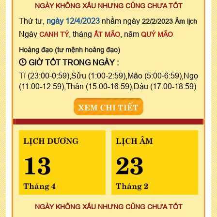
NGÀY KHÔNG XẤU NHƯNG CŨNG CHƯA TỐT
Thứ tư,
ngày 12/4/2023
nhằm ngày
22/2/2023 Âm lịch
Ngày
, tháng
, năm
CANH TÝ
ẤT MÃO
QUÝ MÃO
Hoàng đạo (tư mệnh hoàng đạo)
GIỜ TỐT TRONG NGÀY :
Tí (23:00-0:59),Sửu (1:00-2:59),Mão (5:00-6:59),Ngọ
(11:00-12:59),Thân (15:00-16:59),Dậu (17:00-18:59)
XEM CHI TIẾT
LỊCH DƯƠNG
LỊCH ÂM
13
23
Tháng 4
Tháng 2
NGÀY KHÔNG XẤU NHƯNG CŨNG CHƯA TỐT