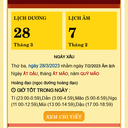
LỊCH DƯƠNG
LỊCH ÂM
28
7
Tháng 3
Tháng 2
NGÀY
XẤU
Thứ ba,
ngày 28/3/2023
nhằm ngày
7/2/2023 Âm lịch
Ngày
, tháng
, năm
ẤT DẬU
ẤT MÃO
QUÝ MÃO
Hoàng đạo (ngọc đường hoàng đạo)
GIỜ TỐT TRONG NGÀY :
Tí (23:00-0:59),Dần (3:00-4:59),Mão (5:00-6:59),Ngọ
(11:00-12:59),Mùi (13:00-14:59),Dậu (17:00-18:59)
XEM CHI TIẾT