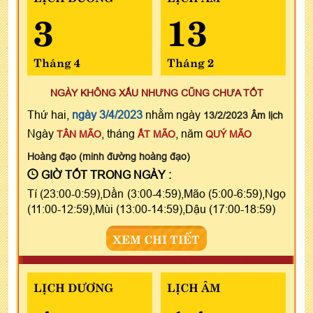
3
13
Tháng 4
Tháng 2
NGÀY KHÔNG XẤU NHƯNG CŨNG CHƯA TỐT
Thứ hai,
ngày 3/4/2023
nhằm ngày
13/2/2023 Âm lịch
Ngày
, tháng
, năm
TÂN MÃO
ẤT MÃO
QUÝ MÃO
Hoàng đạo (minh đường hoàng đạo)
GIỜ TỐT TRONG NGÀY :
Tí (23:00-0:59),Dần (3:00-4:59),Mão (5:00-6:59),Ngọ
(11:00-12:59),Mùi (13:00-14:59),Dậu (17:00-18:59)
XEM CHI TIẾT
LỊCH DƯƠNG
LỊCH ÂM