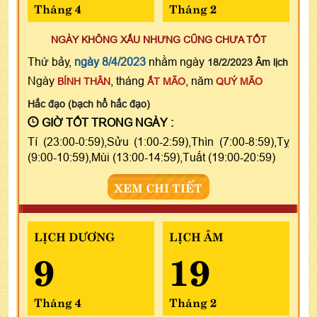
Tháng 4
Tháng 2
NGÀY KHÔNG XẤU NHƯNG CŨNG CHƯA TỐT
Thứ bảy,
ngày 8/4/2023
nhằm ngày
18/2/2023 Âm lịch
Ngày
, tháng
, năm
BÍNH THÂN
ẤT MÃO
QUÝ MÃO
Hắc đạo (bạch hổ hắc đạo)
GIỜ TỐT TRONG NGÀY :
Tí (23:00-0:59),Sửu (1:00-2:59),Thìn (7:00-8:59),Tỵ
(9:00-10:59),Mùi (13:00-14:59),Tuất (19:00-20:59)
XEM CHI TIẾT
LỊCH DƯƠNG
LỊCH ÂM
9
19
Tháng 4
Tháng 2