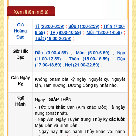
Xem thêm mô tả
Giờ
Tí (23:00-0:59)
;
Sửu (1:00-2:59)
;
Thìn (7:00-
Hoàng
8:59)
;
Tỵ (9:00-10:59)
;
Mùi (13:00-14:59)
;
Đạo
Tuất (19:00-20:59)
;
Giờ Hắc
Dần (3:00-4:59)
;
Mão (5:00-6:59)
;
Ngọ
Đạo
(11:00-12:59)
;
Thân (15:00-16:59)
;
Dậu
(17:00-18:59)
;
Hợi (21:00-22:59)
;
Các Ngày
Không phạm bất kỳ ngày Nguyệt kỵ, Nguyệt
Kỵ
tận, Tam nương, Dương Công kỵ nhật nào.
Ngũ
Ngày :
GIÁP THÂN
Hành
- Tức Chi
khắc
Can (Kim khắc Mộc), là ngày
hung (phạt nhật).
- Nạp Âm: Ngày Tuyền trung Thủy
kỵ các tuổi
:
Mậu Dần và Bính Dần.
- Ngày này thuộc hành Thủy khắc với hành