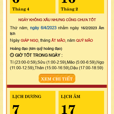
Tháng 4
Tháng 2
NGÀY KHÔNG XẤU NHƯNG CŨNG CHƯA TỐT
Thứ năm,
ngày 6/4/2023
nhằm ngày
16/2/2023 Âm
lịch
Ngày
, tháng
, năm
GIÁP NGỌ
ẤT MÃO
QUÝ MÃO
Hoàng đạo (kim quỹ hoàng đạo)
GIỜ TỐT TRONG NGÀY :
Tí (23:00-0:59),Sửu (1:00-2:59),Mão (5:00-6:59),Ngọ
(11:00-12:59),Thân (15:00-16:59),Dậu (17:00-18:59)
XEM CHI TIẾT
LỊCH DƯƠNG
LỊCH ÂM
7
17