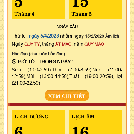
Tháng 4
Tháng 2
NGÀY
XẤU
Thứ tư,
ngày 5/4/2023
nhằm ngày
15/2/2023 Âm lịch
Ngày
, tháng
, năm
QUÝ TỴ
ẤT MÃO
QUÝ MÃO
Hắc đạo (chu tước hắc đạo)
GIỜ TỐT TRONG NGÀY :
Sửu (1:00-2:59),Thìn (7:00-8:59),Ngọ (11:00-
12:59),Mùi (13:00-14:59),Tuất (19:00-20:59),Hợi
(21:00-22:59)
XEM CHI TIẾT
LỊCH DƯƠNG
LỊCH ÂM
6
16