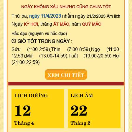
NGÀY KHÔNG XẤU NHƯNG CŨNG CHƯA TỐT
Thứ ba,
ngày 11/4/2023
nhằm ngày
21/2/2023 Âm lịch
Ngày
, tháng
, năm
KỶ HỢI
ẤT MÃO
QUÝ MÃO
Hắc đạo (nguyên vu hắc đạo)
GIỜ TỐT TRONG NGÀY :
Sửu (1:00-2:59),Thìn (7:00-8:59),Ngọ (11:00-
12:59),Mùi (13:00-14:59),Tuất (19:00-20:59),Hợi
(21:00-22:59)
XEM CHI TIẾT
LỊCH DƯƠNG
LỊCH ÂM
12
22
Tháng 4
Tháng 2