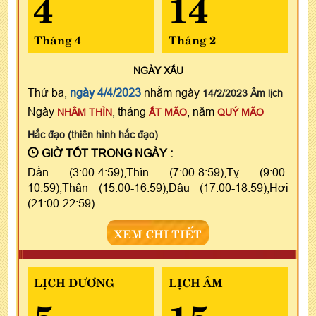
4
14
Tháng 4
Tháng 2
NGÀY
XẤU
Thứ ba,
ngày 4/4/2023
nhằm ngày
14/2/2023 Âm lịch
Ngày
, tháng
, năm
NHÂM THÌN
ẤT MÃO
QUÝ MÃO
Hắc đạo (thiên hình hắc đạo)
GIỜ TỐT TRONG NGÀY :
Dần (3:00-4:59),Thìn (7:00-8:59),Tỵ (9:00-
10:59),Thân (15:00-16:59),Dậu (17:00-18:59),Hợi
(21:00-22:59)
XEM CHI TIẾT
LỊCH DƯƠNG
LỊCH ÂM
5
15