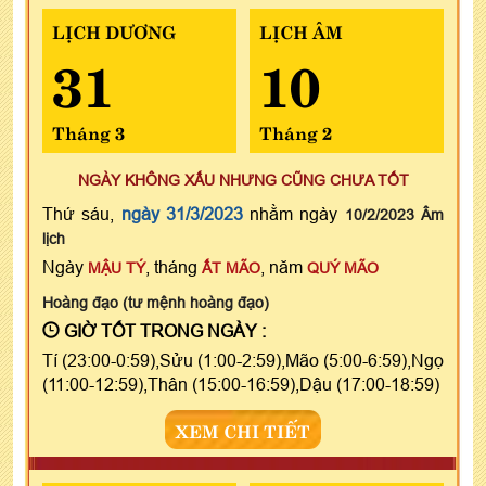
LỊCH DƯƠNG
LỊCH ÂM
31
10
Tháng 3
Tháng 2
NGÀY KHÔNG XẤU NHƯNG CŨNG CHƯA TỐT
Thứ sáu,
ngày 31/3/2023
nhằm ngày
10/2/2023 Âm
lịch
Ngày
, tháng
, năm
MẬU TÝ
ẤT MÃO
QUÝ MÃO
Hoàng đạo (tư mệnh hoàng đạo)
GIỜ TỐT TRONG NGÀY :
Tí (23:00-0:59),Sửu (1:00-2:59),Mão (5:00-6:59),Ngọ
(11:00-12:59),Thân (15:00-16:59),Dậu (17:00-18:59)
XEM CHI TIẾT