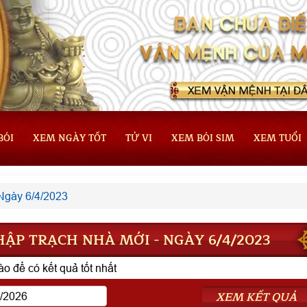
BÓI
XEM NGÀY TỐT
TỬ VI
XEM BÓI SIM
XEM TUỔI
Ngày 6/4/2023
ẬP TRẠCH NHÀ MỚI - NGÀY 6/4/2023
o để có kết quả tốt nhất
XEM KẾT QUẢ