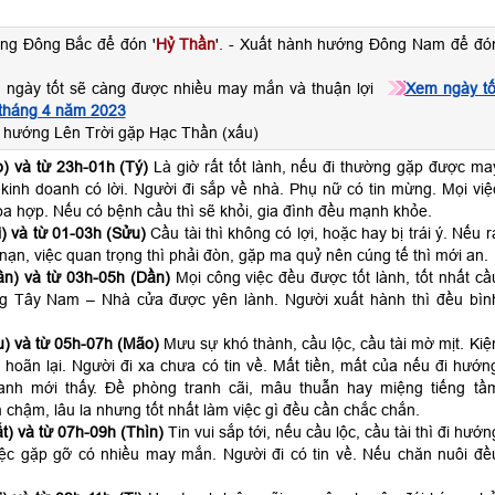
ng Đông Bắc để đón '
Hỷ Thần
'. - Xuất hành hướng Đông Nam để đó
 ngày tốt sẽ càng được nhiều may mắn và thuận lợi
Xem ngày tố
 tháng 4 năm 2023
 hướng Lên Trời gặp Hạc Thần (xấu)
) và từ 23h-01h (Tý)
Là giờ rất tốt lành, nếu đi thường gặp được ma
kinh doanh có lời. Người đi sắp về nhà. Phụ nữ có tin mừng. Mọi việ
a hợp. Nếu có bệnh cầu thì sẽ khỏi, gia đình đều mạnh khỏe.
) và từ 01-03h (Sửu)
Cầu tài thì không có lợi, hoặc hay bị trái ý. Nếu r
p nạn, việc quan trọng thì phải đòn, gặp ma quỷ nên cúng tế thì mới an.
n) và từ 03h-05h (Dần)
Mọi công việc đều được tốt lành, tốt nhất cầ
ng Tây Nam – Nhà cửa được yên lành. Người xuất hành thì đều bìn
) và từ 05h-07h (Mão)
Mưu sự khó thành, cầu lộc, cầu tài mờ mịt. Kiệ
 hoãn lại. Người đi xa chưa có tin về. Mất tiền, mất của nếu đi hướn
anh mới thấy. Đề phòng tranh cãi, mâu thuẫn hay miệng tiếng tầ
 chậm, lâu la nhưng tốt nhất làm việc gì đều cần chắc chắn.
t) và từ 07h-09h (Thìn)
Tin vui sắp tới, nếu cầu lộc, cầu tài thì đi hướn
ệc gặp gỡ có nhiều may mắn. Người đi có tin về. Nếu chăn nuôi đề