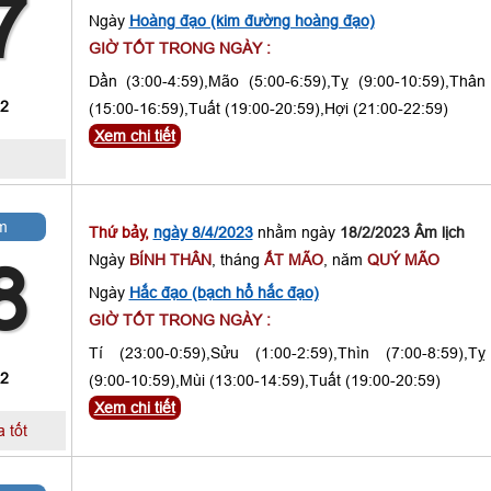
7
Ngày
Hoàng đạo (kim đường hoàng đạo)
GIỜ TỐT TRONG NGÀY :
Dần (3:00-4:59),Mão (5:00-6:59),Tỵ (9:00-10:59),Thân
 2
(15:00-16:59),Tuất (19:00-20:59),Hợi (21:00-22:59)
Xem chi tiết
m
Thứ bảy,
ngày 8/4/2023
nhằm ngày
18/2/2023 Âm lịch
Ngày
BÍNH THÂN
, tháng
ẤT MÃO
, năm
QUÝ MÃO
8
Ngày
Hắc đạo (bạch hổ hắc đạo)
GIỜ TỐT TRONG NGÀY :
Tí (23:00-0:59),Sửu (1:00-2:59),Thìn (7:00-8:59),Tỵ
 2
(9:00-10:59),Mùi (13:00-14:59),Tuất (19:00-20:59)
Xem chi tiết
 tốt