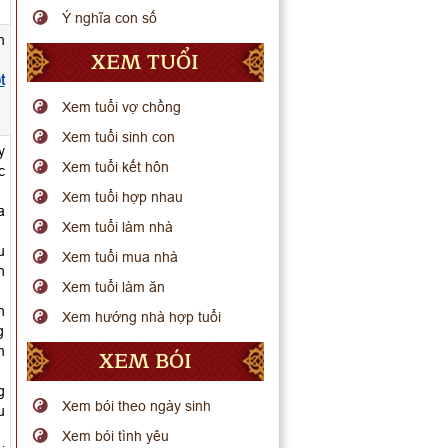
Ý nghĩa con số
n
XEM TUỔI
t
Xem tuổi vợ chồng
Xem tuổi sinh con
y
Xem tuổi kết hôn
c
Xem tuổi hợp nhau
a
Xem tuổi làm nhà
u
Xem tuổi mua nhà
h
Xem tuổi làm ăn
n
Xem hướng nhà hợp tuổi
g
m
XEM BÓI
g
Xem bói theo ngày sinh
u
Xem bói tình yêu