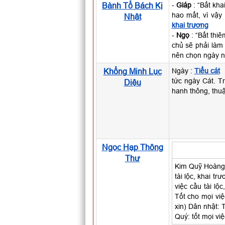
Bành Tổ Bách Kị
-
Giáp
: “Bất kha
hao mất, vì vậy
Nhật
khai trương
-
Ngọ
: “Bất thiê
chủ sẽ phải làm 
nên chọn ngày 
Khổng Minh Lục
Ngày :
Tiểu cát
tức ngày Cát. Tr
Diệu
hanh thông, thuậ
Ngọc Hạp Thông
Thư
Kim Quỹ Hoàng 
tài lộc, khai tr
việc cầu tài lộc
Tốt cho mọi việc
xin) Dân nhật: 
Quý: tốt mọi việ