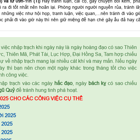
) và từ 09h-11h (Tị)
Hay tranh luận, cãi cọ, gây chuyện đói kém, phả
ra đi tốt nhất nên hoãn lại. Phòng người người nguyền rủa, tránh lâ
 những việc như hội họp, tranh luận, việc quan,…nên tránh đi vào gi
c phải đi vào giờ này thì nên giữ miệng để hạn ché gây ẩu đả hay cã
 việc nhập trạch khi ngày này là ngày hoàng đạo có sao Thiên
c, Thiên Mã, Phát Tài, Lục Hợp, Đại Hồng Sa, Tam hợp chiếu
 sự về nhập trạch mang lại nhiều cát khí và may mắn. Nếu ngày
ày thì bạn nên chọn một ngày khác trong tháng tốt cho việc
nh công việc.
ập trạch vào các ngày
hắc đạo
, ngày
bách kỵ
có sao chiếu
gũ Quỷ
để tránh hung tinh phá hoạt.
025 CHO CÁC CÔNG VIỆC CỤ THỂ
2025
ới 2025
m 2025
à 2025