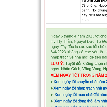
Từ 21h-23h (Hợi
đề phòng. Người 
bệnh. Nói chung
này. Nếu bắt buộ
nhau.
Ngày 6 tháng 4 năm 2023 tốt cho
Hỷ, Hỷ Thần, Nguyệt Đức, Tứ Đứ
ngày, đây đều là các sao tốt chủ
6-4-2023 không có các yếu tố n
nhập trạch về nhà mới để tiến hà
LƯU Ý:
Tuyệt đối không chọn
nh
ngày:
Nhân Cách, Vãng Vong, N
XEM NGÀY TỐT TRONG NĂM 2
♦
Xem ngày tốt chuyển nhà năm 
♦
Xem ngày tốt nhập trạch nhà m
♦
Xem ngày tốt mua nhà đất nă
♦
Xem ngày tốt động thổ làm nh