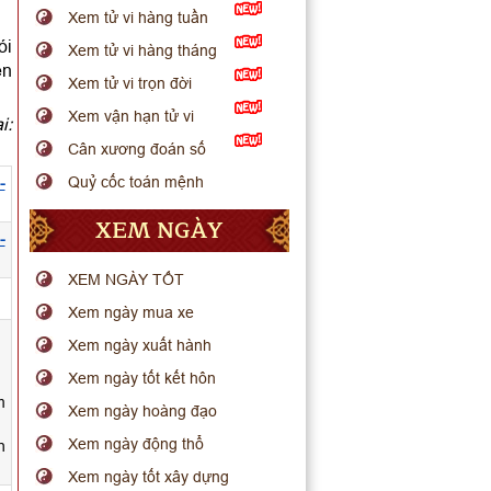
Xem tử vi hàng tuần
ói
Xem tử vi hàng tháng
ến
Xem tử vi trọn đời
Xem vận hạn tử vi
i:
Cân xương đoán số
Quỷ cốc toán mệnh
-
XEM NGÀY
-
XEM NGÀY TỐT
.
Xem ngày mua xe
Xem ngày xuất hành
Xem ngày tốt kết hôn
m
Xem ngày hoàng đạo
Xem ngày động thổ
h
Xem ngày tốt xây dựng