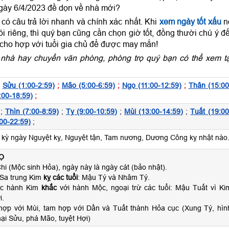
gày 6/4/2023 đề dọn về nhà mới?
ó câu trả lời nhanh và chính xác nhất. Khi
xem ngày tốt xấu
n
 riêng, thì quý bạn cũng cần chọn giờ tốt, đồng thười chú ý đ
 cho hợp với tuổi gia chủ để được may mắn!
nhà hay chuyển văn phòng, phòng trọ quý bạn có thể xem tạ
;
Sửu (1:00-2:59)
;
Mão (5:00-6:59)
;
Ngọ (11:00-12:59)
;
Thân (15:00
:00-18:59)
;
;
Thìn (7:00-8:59)
;
Tỵ (9:00-10:59)
;
Mùi (13:00-14:59)
;
Tuất (19:00
00-22:59)
;
ỳ ngày Nguyệt kỵ, Nguyệt tận, Tam nương, Dương Công kỵ nhật nào
Ọ
hi (Mộc sinh Hỏa), ngày này là ngày cát (bảo nhật).
Sa trung Kim
kỵ các tuổi
: Mậu Tý và Nhâm Tý.
ộc hành Kim
khắc
với hành Mộc, ngoại trừ các tuổi: Mậu Tuất vì Ki
i.
hợp với Mùi, tam hợp với Dần và Tuất thành Hỏa cục (Xung Tý, hìn
ại Sửu, phá Mão, tuyệt Hợi)