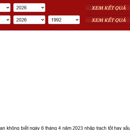
XEM KẾT QUẢ
XEM KẾT QUẢ
 không biết ngày 6 tháng 4 năm 2023 nhập trạch tốt hay xấ