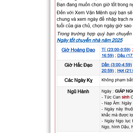
Bạn đang muốn chọn giờ tốt trong n
Đến với Xem Vận Mệnh quý bạn sẽ c
chung và xem ngày để nhập trạch nói
tuổi của gia chủ, chọn ngày giờ sao
Trong trường hợp quý bạn chuyển 
Ngày tốt chuyển nhà năm 2025
Giờ Hoàng Đạo
Tí (23:00-0:59)
16:59)
;
Dậu (17
Giờ Hắc Đạo
Dần (3:00-4:59)
20:59)
;
Hợi (21:
Các Ngày Kỵ
Không phạm bất k
Ngũ Hành
Ngày :
GIÁP NG
- Tức Can
sinh
C
- Nạp Âm: Ngày 
- Ngày này thu
khắc mà được lợ
- Ngày Ngọ lục 
Ngọ, hình Dậu, h