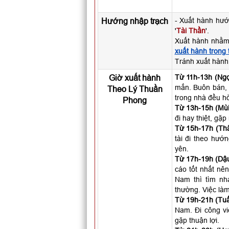
Hướng nhập trạch
- Xuất hành hướ
'
Tài Thần
'.
Xuất hành nhằm
xuất hành trong
Tránh xuất hành
Giờ xuất hành
Từ 11h-13h (Ngọ
mắn. Buôn bán, 
Theo Lý Thuần
trong nhà đều hò
Phong
Từ 13h-15h (Mùi
đi hay thiệt, gặ
Từ 15h-17h (Thâ
tài đi theo hướ
yên.
Từ 17h-19h (Dậu
cáo tốt nhất nên
Nam thì tìm nh
thường. Việc làm
Từ 19h-21h (Tuấ
Nam. Đi công vi
gặp thuận lợi.