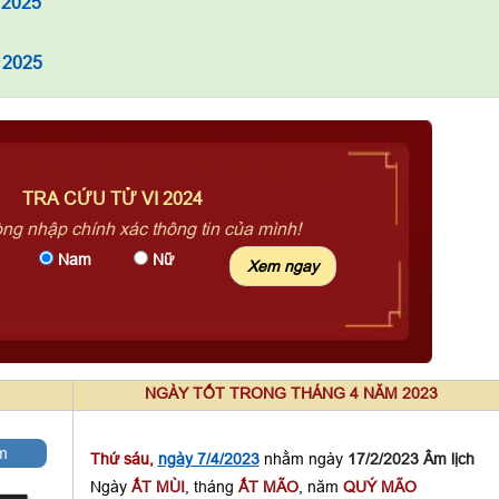
 2025
 2025
TRA CỨU TỬ VI 2024
òng nhập chính xác thông tin của mình!
Nam
Nữ
NGÀY TỐT TRONG THÁNG 4 NĂM 2023
m
Thứ sáu,
ngày 7/4/2023
nhằm ngày
17/2/2023 Âm lịch
Ngày
ẤT MÙI
, tháng
ẤT MÃO
, năm
QUÝ MÃO