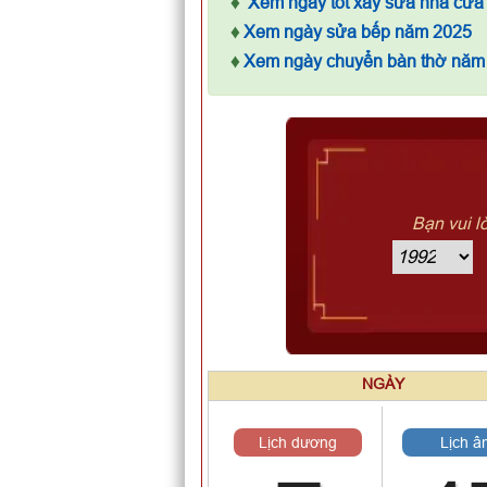
♦
Xem ngày tốt xây sửa nhà cửa
♦
Xem ngày sửa bếp năm 2025
♦
Xem ngày chuyển bàn thờ năm
Bạn vui l
NGÀY
Lịch dương
Lịch â