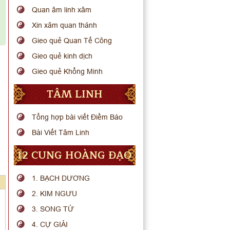
Quan âm linh xâm
Xin xăm quan thánh
Gieo quẻ Quan Tế Công
Gieo quẻ kinh dịch
Gieo quẻ Khổng Minh
TÂM LINH
Tổng hợp bài viết Điềm Báo
Bài Viết Tâm Linh
12 CUNG HOÀNG ĐẠO
1. BẠCH DƯƠNG
2. KIM NGƯU
3. SONG TỬ
4. CỰ GIẢI