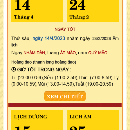
14
24
Tháng 4
Tháng 2
NGÀY TỐT
Thứ sáu,
ngày 14/4/2023
nhằm ngày
24/2/2023 Âm
lịch
Ngày
, tháng
, năm
NHÂM DẦN
ẤT MÃO
QUÝ MÃO
Hoàng đạo (thanh long hoàng đạo)
GIỜ TỐT TRONG NGÀY :
Tí (23:00-0:59),Sửu (1:00-2:59),Thìn (7:00-8:59),Tỵ
(9:00-10:59),Mùi (13:00-14:59),Tuất (19:00-20:59)
XEM CHI TIẾT
LỊCH DƯƠNG
LỊCH ÂM
15
25