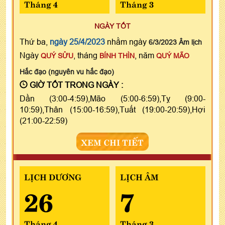
Tháng 4
Tháng 3
NGÀY TỐT
Thứ ba,
ngày 25/4/2023
nhằm ngày
6/3/2023 Âm lịch
Ngày
, tháng
, năm
QUÝ SỬU
BÍNH THÌN
QUÝ MÃO
Hắc đạo (nguyên vu hắc đạo)
GIỜ TỐT TRONG NGÀY :
Dần (3:00-4:59),Mão (5:00-6:59),Tỵ (9:00-
10:59),Thân (15:00-16:59),Tuất (19:00-20:59),Hợi
(21:00-22:59)
XEM CHI TIẾT
LỊCH DƯƠNG
LỊCH ÂM
26
7
Tháng 4
Tháng 3