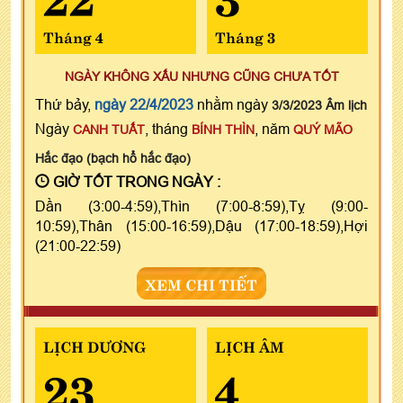
Tháng 4
Tháng 3
NGÀY KHÔNG XẤU NHƯNG CŨNG CHƯA TỐT
Thứ bảy,
ngày 22/4/2023
nhằm ngày
3/3/2023 Âm lịch
Ngày
, tháng
, năm
CANH TUẤT
BÍNH THÌN
QUÝ MÃO
Hắc đạo (bạch hổ hắc đạo)
GIỜ TỐT TRONG NGÀY :
Dần (3:00-4:59),Thìn (7:00-8:59),Tỵ (9:00-
10:59),Thân (15:00-16:59),Dậu (17:00-18:59),Hợi
(21:00-22:59)
XEM CHI TIẾT
LỊCH DƯƠNG
LỊCH ÂM
23
4