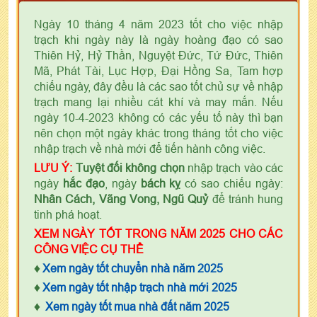
Ngày 10 tháng 4 năm 2023 tốt cho việc nhập
trạch khi ngày này là ngày hoàng đạo có sao
Thiên Hỷ, Hỷ Thần, Nguyệt Đức, Tứ Đức, Thiên
Mã, Phát Tài, Lục Hợp, Đại Hồng Sa, Tam hợp
chiếu ngày, đây đều là các sao tốt chủ sự về nhập
trạch mang lại nhiều cát khí và may mắn. Nếu
ngày 10-4-2023 không có các yếu tố này thì bạn
nên chọn một ngày khác trong tháng tốt cho việc
nhập trạch về nhà mới để tiến hành công việc.
LƯU Ý:
Tuyệt đối không chọn
nhập trạch vào các
ngày
hắc đạo
, ngày
bách kỵ
có sao chiếu ngày:
Nhân Cách, Vãng Vong, Ngũ Quỷ
để tránh hung
tinh phá hoạt.
XEM NGÀY TỐT TRONG NĂM 2025 CHO CÁC
CÔNG VIỆC CỤ THỂ
♦
Xem ngày tốt chuyển nhà năm 2025
♦
Xem ngày tốt nhập trạch nhà mới 2025
♦
Xem ngày tốt mua nhà đất năm 2025