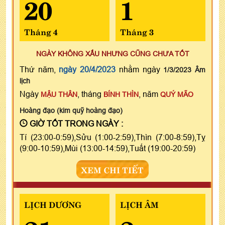
20
1
Tháng 4
Tháng 3
NGÀY KHÔNG XẤU NHƯNG CŨNG CHƯA TỐT
Thứ năm,
ngày 20/4/2023
nhằm ngày
1/3/2023 Âm
lịch
Ngày
, tháng
, năm
MẬU THÂN
BÍNH THÌN
QUÝ MÃO
Hoàng đạo (kim quỹ hoàng đạo)
GIỜ TỐT TRONG NGÀY :
Tí (23:00-0:59),Sửu (1:00-2:59),Thìn (7:00-8:59),Tỵ
(9:00-10:59),Mùi (13:00-14:59),Tuất (19:00-20:59)
XEM CHI TIẾT
LỊCH DƯƠNG
LỊCH ÂM