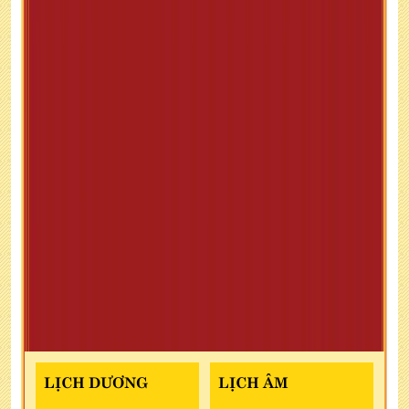
LỊCH DƯƠNG
LỊCH ÂM