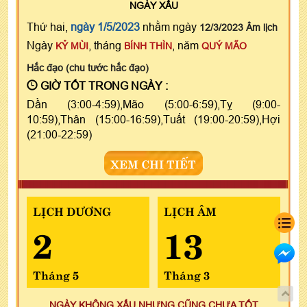
NGÀY
XẤU
Thứ hai,
ngày 1/5/2023
nhằm ngày
12/3/2023 Âm lịch
Ngày
, tháng
, năm
KỶ MÙI
BÍNH THÌN
QUÝ MÃO
Hắc đạo (chu tước hắc đạo)
GIỜ TỐT TRONG NGÀY :
Dần (3:00-4:59),Mão (5:00-6:59),Tỵ (9:00-
10:59),Thân (15:00-16:59),Tuất (19:00-20:59),Hợi
(21:00-22:59)
XEM CHI TIẾT
LỊCH DƯƠNG
LỊCH ÂM
2
13
Tháng 5
Tháng 3
NGÀY KHÔNG XẤU NHƯNG CŨNG CHƯA TỐT