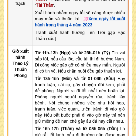
trạch
'
Tài Thần
'.
Xuất hành nhằm ngày tốt sẽ càng được nhiều
may mắn và thuận lợi
Xem ngày tốt xuất
hành trong tháng 4 năm 2023
Tránh xuất hành hướng Lên Trời gặp Hạc
Thần (xấu)
Giờ xuất
Từ 11h-13h (Ngọ) và từ 23h-01h (Tý)
Tin vui
hành
sắp tới, nếu cầu lộc, cầu tài thì đi hướng Nam.
Theo Lý
Đi công việc gặp gỡ có nhiều may mắn. Người
Thuần
đi có tin về. Nếu chăn nuôi đều gặp thuận lợi.
Phong
Từ 13h-15h (Mùi) và từ 01-03h (Sửu)
Hay
tranh luận, cãi cọ, gây chuyện đói kém, phải
đề phòng. Người ra đi tốt nhất nên hoãn lại.
Phòng người người nguyền rủa, tránh lây
bệnh. Nói chung những việc như hội họp,
tranh luận, việc quan,…nên tránh đi vào giờ
này. Nếu bắt buộc phải đi vào giờ này thì nên
giữ miệng để hạn ché gây ẩu đả hay cãi nhau.
Từ 15h-17h (Thân) và từ 03h-05h (Dần)
Là
giờ rất tốt lành, nếu đi thường gặp được may