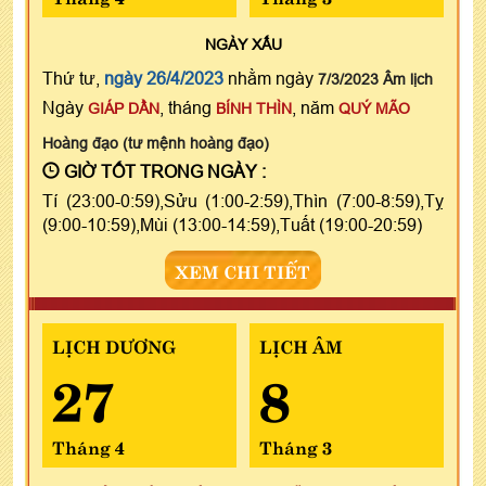
NGÀY
XẤU
Thứ tư,
ngày 26/4/2023
nhằm ngày
7/3/2023 Âm lịch
Ngày
, tháng
, năm
GIÁP DẦN
BÍNH THÌN
QUÝ MÃO
Hoàng đạo (tư mệnh hoàng đạo)
GIỜ TỐT TRONG NGÀY :
Tí (23:00-0:59),Sửu (1:00-2:59),Thìn (7:00-8:59),Tỵ
(9:00-10:59),Mùi (13:00-14:59),Tuất (19:00-20:59)
XEM CHI TIẾT
LỊCH DƯƠNG
LỊCH ÂM
27
8
Tháng 4
Tháng 3