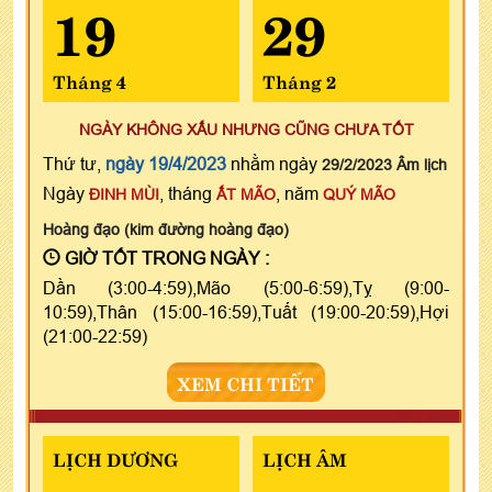
19
29
Tháng 4
Tháng 2
NGÀY KHÔNG XẤU NHƯNG CŨNG CHƯA TỐT
Thứ tư,
ngày 19/4/2023
nhằm ngày
29/2/2023 Âm lịch
Ngày
, tháng
, năm
ĐINH MÙI
ẤT MÃO
QUÝ MÃO
Hoàng đạo (kim đường hoàng đạo)
GIỜ TỐT TRONG NGÀY :
Dần (3:00-4:59),Mão (5:00-6:59),Tỵ (9:00-
10:59),Thân (15:00-16:59),Tuất (19:00-20:59),Hợi
(21:00-22:59)
XEM CHI TIẾT
LỊCH DƯƠNG
LỊCH ÂM