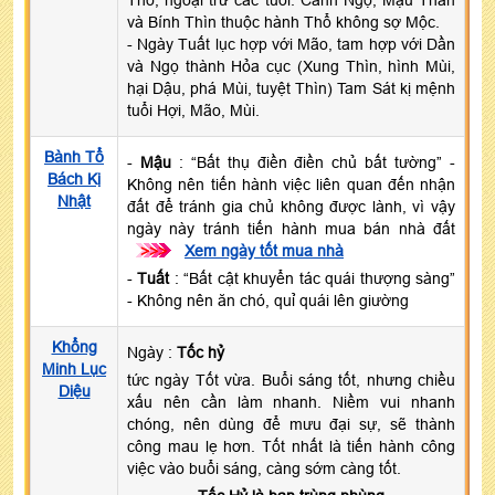
và Bính Thìn thuộc hành Thổ không sợ Mộc.
- Ngày Tuất lục hợp với Mão, tam hợp với Dần
và Ngọ thành Hỏa cục (Xung Thìn, hình Mùi,
hại Dậu, phá Mùi, tuyệt Thìn) Tam Sát kị mệnh
tuổi Hợi, Mão, Mùi.
Bành Tổ
-
Mậu
: “Bất thụ điền điền chủ bất tường” -
Bách Kị
Không nên tiến hành việc liên quan đến nhận
Nhật
đất để tránh gia chủ không được lành, vì vậy
ngày này tránh tiến hành mua bán nhà đất
>>>
Xem ngày tốt mua nhà
-
Tuất
: “Bất cật khuyển tác quái thượng sàng”
- Không nên ăn chó, quỉ quái lên giường
Khổng
Ngày :
Tốc hỷ
Minh Lục
tức ngày Tốt vừa. Buổi sáng tốt, nhưng chiều
Diệu
xấu nên cần làm nhanh. Niềm vui nhanh
chóng, nên dùng để mưu đại sự, sẽ thành
công mau lẹ hơn. Tốt nhất là tiến hành công
việc vào buổi sáng, càng sớm càng tốt.