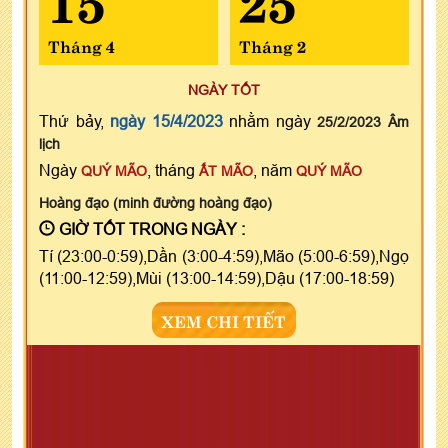
Tháng 4
Tháng 2
NGÀY TỐT
Thứ bảy,
ngày 15/4/2023
nhằm ngày
25/2/2023 Âm
lịch
Ngày
, tháng
, năm
QUÝ MÃO
ẤT MÃO
QUÝ MÃO
Hoàng đạo (minh đường hoàng đạo)
GIỜ TỐT TRONG NGÀY :
Tí (23:00-0:59),Dần (3:00-4:59),Mão (5:00-6:59),Ngọ
(11:00-12:59),Mùi (13:00-14:59),Dậu (17:00-18:59)
XEM CHI TIẾT