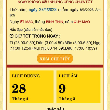
NGÀY KHÔNG XẤU NHƯNG CŨNG CHƯA TỐT
Thứ năm,
ngày 27/4/2023
nhằm ngày
8/3/2023 Âm
lịch
Ngày
, tháng
, năm
ẤT MÃO
BÍNH THÌN
QUÝ MÃO
Hắc đạo (câu trần hắc đạo)
GIỜ TỐT TRONG NGÀY :
Tí (23:00-0:59),Dần (3:00-4:59),Mão (5:00-6:59),Ngọ
(11:00-12:59),Mùi (13:00-14:59),Dậu (17:00-18:59)
XEM CHI TIẾT
LỊCH DƯƠNG
LỊCH ÂM
28
9
Tháng 4
Tháng 3
NGÀY
XẤU