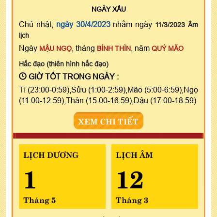
NGÀY
XẤU
Chủ nhật,
ngày 30/4/2023
nhằm ngày
11/3/2023 Âm
lịch
Ngày
, tháng
, năm
MẬU NGỌ
BÍNH THÌN
QUÝ MÃO
Hắc đạo (thiên hình hắc đạo)
GIỜ TỐT TRONG NGÀY :
Tí (23:00-0:59),Sửu (1:00-2:59),Mão (5:00-6:59),Ngọ
(11:00-12:59),Thân (15:00-16:59),Dậu (17:00-18:59)
XEM CHI TIẾT
LỊCH DƯƠNG
LỊCH ÂM
1
12
Tháng 5
Tháng 3