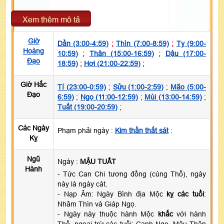
Xem thêm mô tả
Giờ
Dần (3:00-4:59)
;
Thìn (7:00-8:59)
;
Tỵ (9:00-
Hoàng
10:59)
;
Thân (15:00-16:59)
;
Dậu (17:00-
Đạo
18:59)
;
Hợi (21:00-22:59)
;
Giờ Hắc
Tí (23:00-0:59)
;
Sửu (1:00-2:59)
;
Mão (5:00-
Đạo
6:59)
;
Ngọ (11:00-12:59)
;
Mùi (13:00-14:59)
;
Tuất (19:00-20:59)
;
Các Ngày
Phạm phải ngày :
Kim thần thất sát
:
Kỵ
Ngũ
Ngày :
MẬU TUẤT
Hành
- Tức Can Chi tương đồng (cùng Thổ), ngày
này là ngày cát.
- Nạp Âm: Ngày Bình địa Mộc
kỵ các tuổi
:
Nhâm Thìn và Giáp Ngọ.
- Ngày này thuộc hành Mộc
khắc
với hành
Thổ, ngoại trừ các tuổi: Canh Ngọ, Mậu Thân