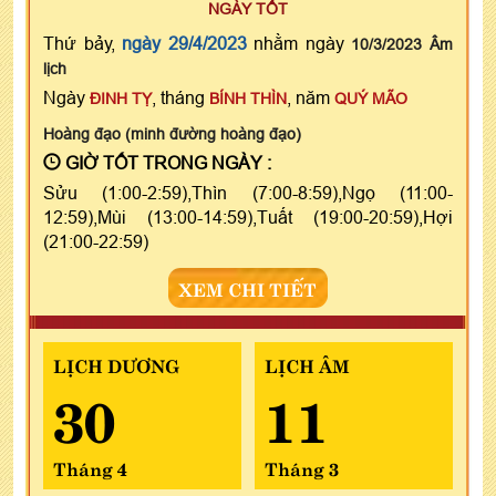
NGÀY TỐT
Thứ bảy,
ngày 29/4/2023
nhằm ngày
10/3/2023 Âm
lịch
Ngày
, tháng
, năm
ĐINH TỴ
BÍNH THÌN
QUÝ MÃO
Hoàng đạo (minh đường hoàng đạo)
GIỜ TỐT TRONG NGÀY :
Sửu (1:00-2:59),Thìn (7:00-8:59),Ngọ (11:00-
12:59),Mùi (13:00-14:59),Tuất (19:00-20:59),Hợi
(21:00-22:59)
XEM CHI TIẾT
LỊCH DƯƠNG
LỊCH ÂM
30
11
Tháng 4
Tháng 3