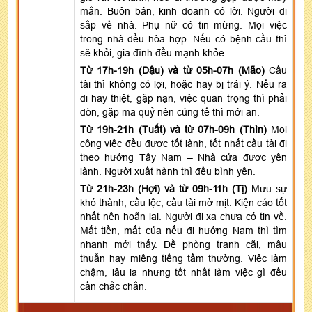
mắn. Buôn bán, kinh doanh có lời. Người đi
sắp về nhà. Phụ nữ có tin mừng. Mọi việc
trong nhà đều hòa hợp. Nếu có bệnh cầu thì
sẽ khỏi, gia đình đều mạnh khỏe.
Từ 17h-19h (Dậu) và từ 05h-07h (Mão)
Cầu
tài thì không có lợi, hoặc hay bị trái ý. Nếu ra
đi hay thiệt, gặp nạn, việc quan trọng thì phải
đòn, gặp ma quỷ nên cúng tế thì mới an.
Từ 19h-21h (Tuất) và từ 07h-09h (Thìn)
Mọi
công việc đều được tốt lành, tốt nhất cầu tài đi
theo hướng Tây Nam – Nhà cửa được yên
lành. Người xuất hành thì đều bình yên.
Từ 21h-23h (Hợi) và từ 09h-11h (Tị)
Mưu sự
khó thành, cầu lộc, cầu tài mờ mịt. Kiện cáo tốt
nhất nên hoãn lại. Người đi xa chưa có tin về.
Mất tiền, mất của nếu đi hướng Nam thì tìm
nhanh mới thấy. Đề phòng tranh cãi, mâu
thuẫn hay miệng tiếng tầm thường. Việc làm
chậm, lâu la nhưng tốt nhất làm việc gì đều
cần chắc chắn.