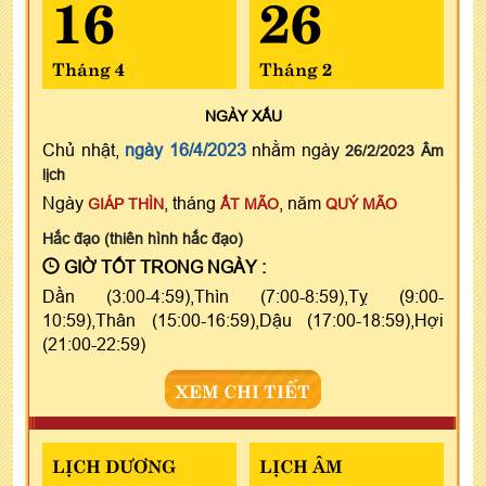
16
26
Tháng 4
Tháng 2
NGÀY
XẤU
Chủ nhật,
ngày 16/4/2023
nhằm ngày
26/2/2023 Âm
lịch
Ngày
, tháng
, năm
GIÁP THÌN
ẤT MÃO
QUÝ MÃO
Hắc đạo (thiên hình hắc đạo)
GIỜ TỐT TRONG NGÀY :
Dần (3:00-4:59),Thìn (7:00-8:59),Tỵ (9:00-
10:59),Thân (15:00-16:59),Dậu (17:00-18:59),Hợi
(21:00-22:59)
XEM CHI TIẾT
LỊCH DƯƠNG
LỊCH ÂM