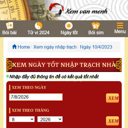
Menu
Bói bài
Tử vi 2024
Ngày tốt
Bói sim
Home
Xem ngày nhập trạch
Ngày 10/4/2023
XEM NGÀY TỐT NHẬP TRẠCH NHÀ
Nhập đầy đủ thông tin để có kết quả tốt nhất
MỚI - NGÀY 10/4/2023
XEM THEO NGÀY
XEM
XEM THEO THÁNG
XEM