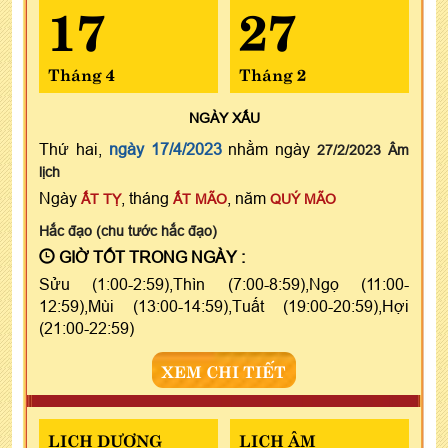
17
27
Tháng 4
Tháng 2
NGÀY
XẤU
Thứ hai,
ngày 17/4/2023
nhằm ngày
27/2/2023 Âm
lịch
Ngày
, tháng
, năm
ẤT TỴ
ẤT MÃO
QUÝ MÃO
Hắc đạo (chu tước hắc đạo)
GIỜ TỐT TRONG NGÀY :
Sửu (1:00-2:59),Thìn (7:00-8:59),Ngọ (11:00-
12:59),Mùi (13:00-14:59),Tuất (19:00-20:59),Hợi
(21:00-22:59)
XEM CHI TIẾT
LỊCH DƯƠNG
LỊCH ÂM