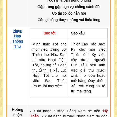
Tốc Hỷ là bạn trùng phùng
Gặp trùng gặp bạn vợ chồng sánh đôi
Có tài có lộc hẳn hoi
Cầu gì cũng được mừng vui thỏa lòng
Ngọc
Sao tốt
Sao xấu
Hạp
Thông
Minh tinh: Tốt cho
Thiên Lao Hắc Đạo:
Thư
mọi việc, trùng với
Kỵ cho mọi việc
Thiên lao Hắc Đạo
Thiên ôn: Kỵ việc
thì xấu Hoạt điệu:
xây dựng Nguyệt
Tốt, nhưng nếu gặp
Hư: Xấu nếu làm
thụ tử thì lại xấu Lục
việc giá thú (cưới
Hợp: Tốt cho mọi
xin), mở cửa hoặc
việc Sao Thiên
mở hàng Quỷ khốc:
Phúc: tốt mọi việc
Xấu với cúng bái tế
tự, mai táng
Hướng
- Xuất hành hướng Đông Nam để đón '
Hỷ
nhập
Thần
'. - Xuất hành hướng Chính Nam để đón