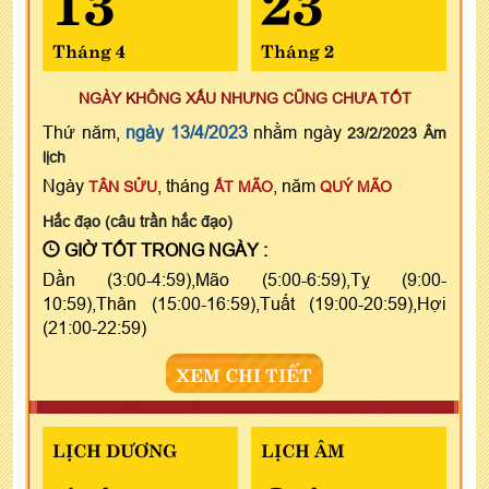
Tháng 4
Tháng 2
NGÀY KHÔNG XẤU NHƯNG CŨNG CHƯA TỐT
Thứ năm,
ngày 13/4/2023
nhằm ngày
23/2/2023 Âm
lịch
Ngày
, tháng
, năm
TÂN SỬU
ẤT MÃO
QUÝ MÃO
Hắc đạo (câu trần hắc đạo)
GIỜ TỐT TRONG NGÀY :
Dần (3:00-4:59),Mão (5:00-6:59),Tỵ (9:00-
10:59),Thân (15:00-16:59),Tuất (19:00-20:59),Hợi
(21:00-22:59)
XEM CHI TIẾT
LỊCH DƯƠNG
LỊCH ÂM