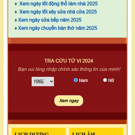
♦
Xem ngày tốt động thổ làm nhà 2025
♦
Xem ngày tốt xây sửa nhà cửa 2025
♦
Xem ngày sửa bếp năm 2025
♦
Xem ngày chuyển bàn thờ năm 2025
TRA CỨU TỬ VI 2024
Bạn vui lòng nhập chính xác thông tin của mình!
Nam
Nữ
LỊCH DƯƠNG
LỊCH ÂM