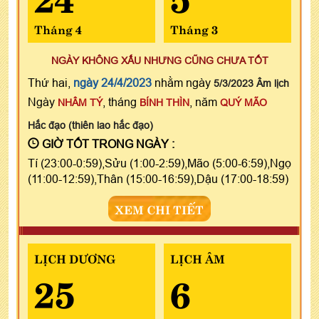
Tháng 4
Tháng 3
NGÀY KHÔNG XẤU NHƯNG CŨNG CHƯA TỐT
Thứ hai,
ngày 24/4/2023
nhằm ngày
5/3/2023 Âm lịch
Ngày
, tháng
, năm
NHÂM TÝ
BÍNH THÌN
QUÝ MÃO
Hắc đạo (thiên lao hắc đạo)
GIỜ TỐT TRONG NGÀY :
Tí (23:00-0:59),Sửu (1:00-2:59),Mão (5:00-6:59),Ngọ
(11:00-12:59),Thân (15:00-16:59),Dậu (17:00-18:59)
XEM CHI TIẾT
LỊCH DƯƠNG
LỊCH ÂM
25
6