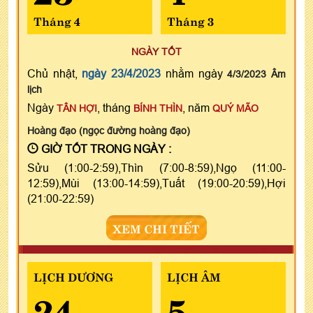
Tháng 4
Tháng 3
NGÀY TỐT
Chủ nhật,
ngày 23/4/2023
nhằm ngày
4/3/2023 Âm
lịch
Ngày
, tháng
, năm
TÂN HỢI
BÍNH THÌN
QUÝ MÃO
Hoàng đạo (ngọc đường hoàng đạo)
GIỜ TỐT TRONG NGÀY :
Sửu (1:00-2:59),Thìn (7:00-8:59),Ngọ (11:00-
12:59),Mùi (13:00-14:59),Tuất (19:00-20:59),Hợi
(21:00-22:59)
XEM CHI TIẾT
LỊCH DƯƠNG
LỊCH ÂM
24
5