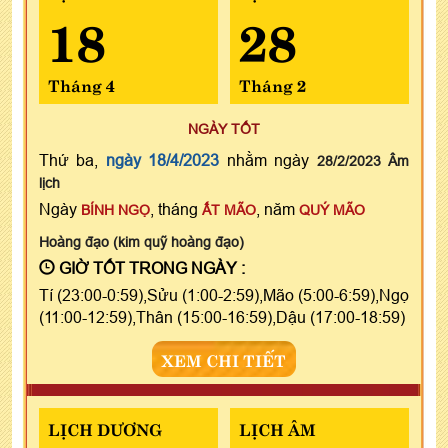
18
28
Tháng 4
Tháng 2
NGÀY TỐT
Thứ ba,
ngày 18/4/2023
nhằm ngày
28/2/2023 Âm
lịch
Ngày
, tháng
, năm
BÍNH NGỌ
ẤT MÃO
QUÝ MÃO
Hoàng đạo (kim quỹ hoàng đạo)
GIỜ TỐT TRONG NGÀY :
Tí (23:00-0:59),Sửu (1:00-2:59),Mão (5:00-6:59),Ngọ
(11:00-12:59),Thân (15:00-16:59),Dậu (17:00-18:59)
XEM CHI TIẾT
LỊCH DƯƠNG
LỊCH ÂM