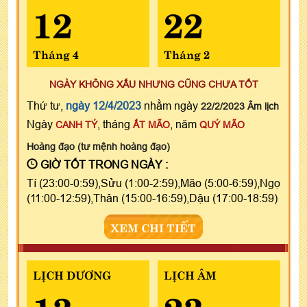
12
22
Tháng 4
Tháng 2
NGÀY KHÔNG XẤU NHƯNG CŨNG CHƯA TỐT
Thứ tư,
ngày 12/4/2023
nhằm ngày
22/2/2023 Âm lịch
Ngày
, tháng
, năm
CANH TÝ
ẤT MÃO
QUÝ MÃO
Hoàng đạo (tư mệnh hoàng đạo)
GIỜ TỐT TRONG NGÀY :
Tí (23:00-0:59),Sửu (1:00-2:59),Mão (5:00-6:59),Ngọ
(11:00-12:59),Thân (15:00-16:59),Dậu (17:00-18:59)
XEM CHI TIẾT
LỊCH DƯƠNG
LỊCH ÂM
13
23