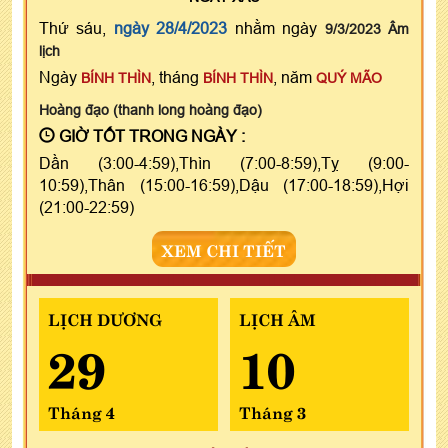
Thứ sáu,
ngày 28/4/2023
nhằm ngày
9/3/2023 Âm
lịch
Ngày
, tháng
, năm
BÍNH THÌN
BÍNH THÌN
QUÝ MÃO
Hoàng đạo (thanh long hoàng đạo)
GIỜ TỐT TRONG NGÀY :
Dần (3:00-4:59),Thìn (7:00-8:59),Tỵ (9:00-
10:59),Thân (15:00-16:59),Dậu (17:00-18:59),Hợi
(21:00-22:59)
XEM CHI TIẾT
LỊCH DƯƠNG
LỊCH ÂM
29
10
Tháng 4
Tháng 3