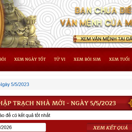
BÓI
XEM NGÀY TỐT
TỬ VI
XEM BÓI SIM
XEM TUỔI
Ngày 5/5/2023
ẬP TRẠCH NHÀ MỚI - NGÀY 5/5/2023
o để có kết quả tốt nhất
XEM KẾT QUẢ