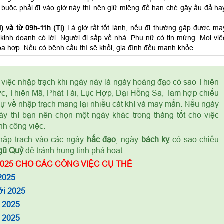
 buộc phải đi vào giờ này thì nên giữ miệng để hạn ché gây ẩu đả ha
) và từ 09h-11h (Tị)
Là giờ rất tốt lành, nếu đi thường gặp được ma
kinh doanh có lời. Người đi sắp về nhà. Phụ nữ có tin mừng. Mọi việ
a hợp. Nếu có bệnh cầu thì sẽ khỏi, gia đình đều mạnh khỏe.
 việc nhập trạch khi ngày này là ngày hoàng đạo có sao Thiên
c, Thiên Mã, Phát Tài, Lục Hợp, Đại Hồng Sa, Tam hợp chiếu
 sự về nhập trạch mang lại nhiều cát khí và may mắn. Nếu ngày
ày thì bạn nên chọn một ngày khác trong tháng tốt cho việc
nh công việc.
ập trạch vào các ngày
hắc đạo
, ngày
bách kỵ
có sao chiếu
gũ Quỷ
để tránh hung tinh phá hoạt.
025 CHO CÁC CÔNG VIỆC CỤ THỂ
2025
ới 2025
m 2025
à 2025