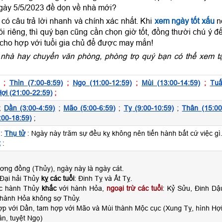
gày 5/5/2023 đề dọn về nhà mới?
ó câu trả lời nhanh và chính xác nhất. Khi
xem ngày tốt xấu
n
 riêng, thì quý bạn cũng cần chọn giờ tốt, đồng thười chú ý đ
 cho hợp với tuổi gia chủ để được may mắn!
nhà hay chuyển văn phòng, phòng trọ quý bạn có thể xem tạ
;
Thìn (7:00-8:59)
;
Ngọ (11:00-12:59)
;
Mùi (13:00-14:59)
;
Tuấ
ợi (21:00-22:59)
;
;
Dần (3:00-4:59)
;
Mão (5:00-6:59)
;
Tỵ (9:00-10:59)
;
Thân (15:00
:00-18:59)
;
:
Thụ tử
: Ngày này trăm sự đều kỵ không nên tiến hành bất cứ việc gì
t
:
ơng đồng (Thủy), ngày này là ngày cát.
Đại hải Thủy
kỵ các tuổi
: Đinh Tỵ và Ất Tỵ.
ộc hành Thủy
khắc
với hành Hỏa,
ngoại trừ các tuổi
: Kỷ Sửu, Đinh Dậ
 hành Hỏa không sợ Thủy.
ợp với Dần, tam hợp với Mão và Mùi thành Mộc cục (Xung Tỵ, hình Hợi
n, tuyệt Ngọ)