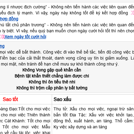
tụng lí nhược địch cường” - Không nên tiến hành các việc liên quan đế
ý yếu địch lý mạnh. Vì vậy, ngày này không tốt để ký kết hợp đồng
 hợp đồng
thú tất chủ phân trương” - Không nên tiến hành các việc liên quan đế
h ly biệt. Vì vây, nếu quý bạn muốn chọn ngày cưới hỏi tốt thì nên chọ
Xem ngày tốt cưới hỏi
ng
ọi việc dễ bất thành. Công việc đi vào thế bế tắc, tiến độ công việc b
i. Tiền bạc của cải thất thoát, danh vọng cũng uy tín bị giảm xuống. L
 mọi mặt, nên tránh để hạn chế mưu sự khó thành công như ý.
Không Vong gặp quẻ khẩn cần
Bệnh tật khẩn thiết chẳng làm được chi
Không thì ôn tiểu thê nhi
Không thì trộm cắp phân ly bất tường
Sao tốt
Sao xấu
àng Đạo:Tốt cho mọi việc
Thụ tử: Xấu cho mọi việc, ngoại trừ săn
 cho mọi việc Thiên thành
bắn tốt Địa Tặc: Xấu với việc khởi tạo,
ệc Cát Khánh: Tốt cho mọi
động thổ, xuất hành, an táng. Thổ cẩm:
: Tốt cho mọi việc Mẫu
Kỵ việc xây dựng và an táng
 về cầu tài lộc, việc khai