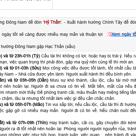
ớng Đông Nam để đón '
Hỷ Thần
'. - Xuất hành hướng Chính Tây để đó
 ngày tốt sẽ càng được nhiều may mắn và thuận lợi
Xem ngày tố
h hướng Đông Nam gặp Hạc Thần (xấu)
) và từ 23h-01h (Tý)
Cầu tài thì không có lợi, hoặc hay bị trái ý. Nếu r
p nạn, việc quan trọng thì phải đòn, gặp ma quỷ nên cúng tế thì mới an.
) và từ 01-03h (Sửu)
Mọi công việc đều được tốt lành, tốt nhất cầu tà
ây Nam – Nhà cửa được yên lành. Người xuất hành thì đều bình yên.
ân) và từ 03h-05h (Dần)
Mưu sự khó thành, cầu lộc, cầu tài mờ mịt
t nên hoãn lại. Người đi xa chưa có tin về. Mất tiền, mất của nếu đ
ìm nhanh mới thấy. Đề phòng tranh cãi, mâu thuẫn hay miệng tiếng tầ
 chậm, lâu la nhưng tốt nhất làm việc gì đều cần chắc chắn.
) và từ 05h-07h (Mão)
Tin vui sắp tới, nếu cầu lộc, cầu tài thì đi hướn
ệc gặp gỡ có nhiều may mắn. Người đi có tin về. Nếu chăn nuôi đề
t) và từ 07h-09h (Thìn)
Hay tranh luận, cãi cọ, gây chuyện đói kém
gười ra đi tốt nhất nên hoãn lại. Phòng người người nguyền rủa, trán
hung những việc như hội họp, tranh luận, việc quan,…nên tránh đi và