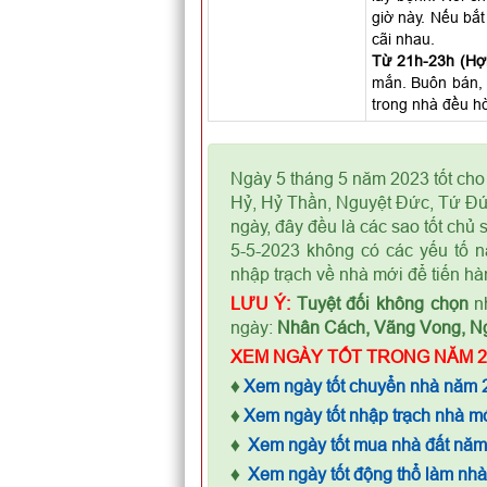
giờ này. Nếu bắt
cãi nhau.
Từ 21h-23h (Hợi
mắn. Buôn bán, 
trong nhà đều hò
Ngày 5 tháng 5 năm 2023 tốt cho
Hỷ, Hỷ Thần, Nguyệt Đức, Tứ Đứ
ngày, đây đều là các sao tốt chủ
5-5-2023 không có các yếu tố n
nhập trạch về nhà mới để tiến hà
LƯU Ý:
Tuyệt đối không chọn
nh
ngày:
Nhân Cách, Vãng Vong, N
XEM NGÀY TỐT TRONG NĂM 2
♦
Xem ngày tốt chuyển nhà năm 
♦
Xem ngày tốt nhập trạch nhà m
♦
Xem ngày tốt mua nhà đất nă
♦
Xem ngày tốt động thổ làm nh