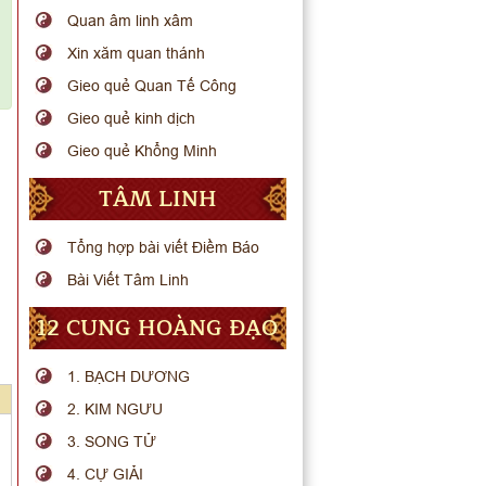
Quan âm linh xâm
Xin xăm quan thánh
Gieo quẻ Quan Tế Công
Gieo quẻ kinh dịch
Gieo quẻ Khổng Minh
TÂM LINH
Tổng hợp bài viết Điềm Báo
Bài Viết Tâm Linh
12 CUNG HOÀNG ĐẠO
1. BẠCH DƯƠNG
2. KIM NGƯU
3. SONG TỬ
4. CỰ GIẢI