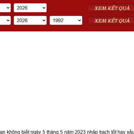
XEM KẾT QUẢ
XEM KẾT QUẢ
 không biết ngày 5 tháng 5 năm 2023 nhập trạch tốt hay xấ