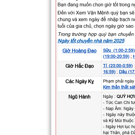
Bạn đang muốn chọn giờ tốt trong n
Đến với Xem Vận Mệnh quý bạn sẽ c
chung và xem ngày để nhập trạch nói
tuổi của gia chủ, chọn ngày giờ sao
Trong trường hợp quý bạn chuyển 
Ngày tốt chuyển nhà năm 2025
Giờ Hoàng Đạo
Sửu (1:00-2:59)
(19:00-20:59)
;
H
Giờ Hắc Đạo
Tí (23:00-0:59)
16:59)
;
Dậu (17
Các Ngày Kỵ
Phạm phải ngày 
Kim thần thất sá
Ngũ Hành
Ngày :
QUÝ HỢI
- Tức Can Chi tư
- Nạp Âm: Ngày 
- Ngày này thu
và Kỷ Mùi thuộc
- Ngày Hợi lục h
hại Thân, phá Dầ