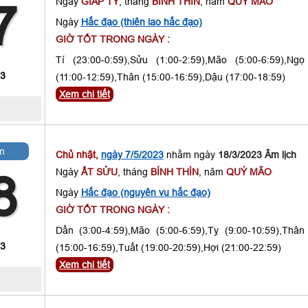
Ngày
GIÁP TÝ
, tháng
BÍNH THÌN
, năm
QUÝ MÃO
7
Ngày
Hắc đạo (thiên lao hắc đạo)
GIỜ TỐT TRONG NGÀY :
Tí (23:00-0:59),Sửu (1:00-2:59),Mão (5:00-6:59),Ngọ
 3
(11:00-12:59),Thân (15:00-16:59),Dậu (17:00-18:59)
Xem chi tiết
m
Chủ nhật,
ngày 7/5/2023
nhằm ngày
18/3/2023 Âm lịch
Ngày
ẤT SỬU
, tháng
BÍNH THÌN
, năm
QUÝ MÃO
8
Ngày
Hắc đạo (nguyên vu hắc đạo)
GIỜ TỐT TRONG NGÀY :
Dần (3:00-4:59),Mão (5:00-6:59),Tỵ (9:00-10:59),Thân
 3
(15:00-16:59),Tuất (19:00-20:59),Hợi (21:00-22:59)
Xem chi tiết