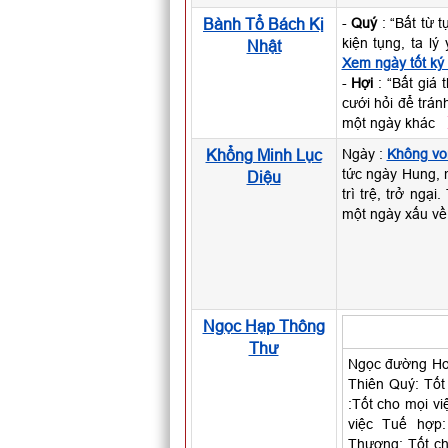
Bành Tổ Bách Kị
-
Quý
: “Bất từ 
kiện tụng, ta l
Nhật
Xem ngày tốt ký
-
Hợi
: “Bất giá 
cưới hỏi để trán
một ngày khác
Khổng Minh Lục
Ngày :
Không vo
tức ngày Hung, m
Diệu
trì trệ, trở ngạ
một ngày xấu về
Ngọc Hạp Thông
Thư
Ngọc đường Ho
Thiên Quý: Tốt
:Tốt cho mọi vi
việc Tuế hợp
Thương: Tốt cho