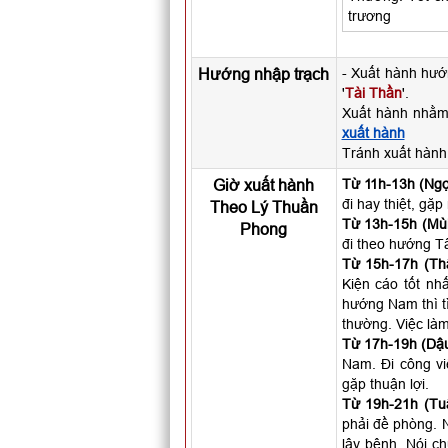
trương
Hướng nhập trạch
- Xuất hành hư
'
Tài Thần
'.
Xuất hành nhằm
xuất hành
Tránh xuất hàn
Giờ xuất hành
Từ 11h-13h (Ngọ
đi hay thiệt, gặ
Theo Lý Thuần
Từ 13h-15h (Mùi
Phong
đi theo hướng T
Từ 15h-17h (Th
Kiện cáo tốt nhấ
hướng Nam thì t
thường. Việc làm
Từ 17h-19h (Dậu
Nam. Đi công vi
gặp thuận lợi.
Từ 19h-21h (Tuấ
phải đề phòng. N
lây bệnh. Nói c