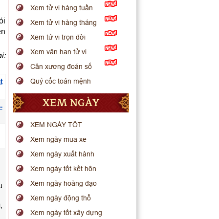
Xem tử vi hàng tuần
ói
Xem tử vi hàng tháng
ến
Xem tử vi trọn đời
Xem vận hạn tử vi
i:
Cân xương đoán số
Quỷ cốc toán mệnh
t
XEM NGÀY
-
XEM NGÀY TỐT
.
Xem ngày mua xe
Xem ngày xuất hành
Xem ngày tốt kết hôn
Xem ngày hoàng đạo
u
Xem ngày động thổ
,
Xem ngày tốt xây dựng