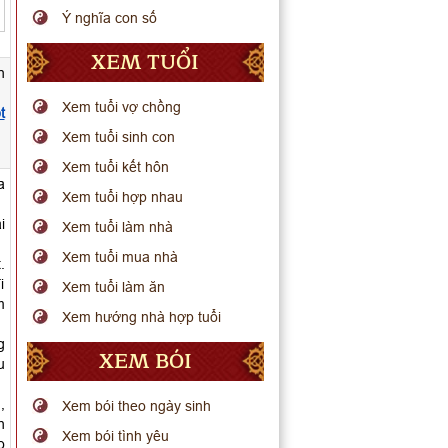
Ý nghĩa con số
XEM TUỔI
n
Xem tuổi vợ chồng
t
Xem tuổi sinh con
Xem tuổi kết hôn
a
Xem tuổi hợp nhau
i
Xem tuổi làm nhà
Xem tuổi mua nhà
.
i
Xem tuổi làm ăn
m
Xem hướng nhà hợp tuổi
g
XEM BÓI
u
,
Xem bói theo ngày sinh
h
Xem bói tình yêu
o