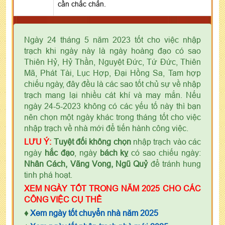
cần chắc chắn.
Ngày 24 tháng 5 năm 2023 tốt cho việc nhập
trạch khi ngày này là ngày hoàng đạo có sao
Thiên Hỷ, Hỷ Thần, Nguyệt Đức, Tứ Đức, Thiên
Mã, Phát Tài, Lục Hợp, Đại Hồng Sa, Tam hợp
chiếu ngày, đây đều là các sao tốt chủ sự về nhập
trạch mang lại nhiều cát khí và may mắn. Nếu
ngày 24-5-2023 không có các yếu tố này thì bạn
nên chọn một ngày khác trong tháng tốt cho việc
nhập trạch về nhà mới để tiến hành công việc.
LƯU Ý:
Tuyệt đối không chọn
nhập trạch vào các
ngày
hắc đạo
, ngày
bách kỵ
có sao chiếu ngày:
Nhân Cách, Vãng Vong, Ngũ Quỷ
để tránh hung
tinh phá hoạt.
XEM NGÀY TỐT TRONG NĂM 2025 CHO CÁC
CÔNG VIỆC CỤ THỂ
♦
Xem ngày tốt chuyển nhà năm 2025