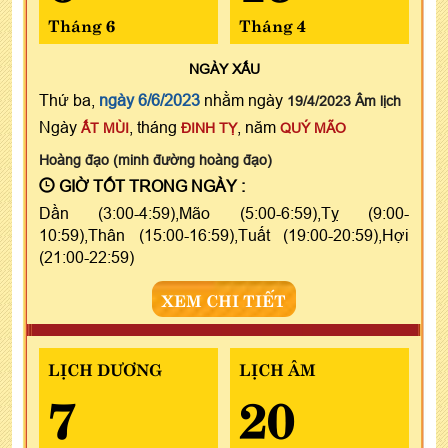
Tháng 6
Tháng 4
NGÀY
XẤU
Thứ ba,
ngày 6/6/2023
nhằm ngày
19/4/2023 Âm lịch
Ngày
, tháng
, năm
ẤT MÙI
ĐINH TỴ
QUÝ MÃO
Hoàng đạo (minh đường hoàng đạo)
GIỜ TỐT TRONG NGÀY :
Dần (3:00-4:59),Mão (5:00-6:59),Tỵ (9:00-
10:59),Thân (15:00-16:59),Tuất (19:00-20:59),Hợi
(21:00-22:59)
XEM CHI TIẾT
LỊCH DƯƠNG
LỊCH ÂM
7
20