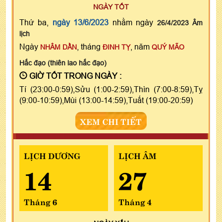
NGÀY TỐT
Thứ ba,
ngày 13/6/2023
nhằm ngày
26/4/2023 Âm
lịch
Ngày
, tháng
, năm
NHÂM DẦN
ĐINH TỴ
QUÝ MÃO
Hắc đạo (thiên lao hắc đạo)
GIỜ TỐT TRONG NGÀY :
Tí (23:00-0:59),Sửu (1:00-2:59),Thìn (7:00-8:59),Tỵ
(9:00-10:59),Mùi (13:00-14:59),Tuất (19:00-20:59)
XEM CHI TIẾT
LỊCH DƯƠNG
LỊCH ÂM
14
27
Tháng 6
Tháng 4