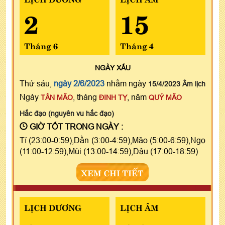
2
15
Tháng 6
Tháng 4
NGÀY
XẤU
Thứ sáu,
ngày 2/6/2023
nhằm ngày
15/4/2023 Âm lịch
Ngày
, tháng
, năm
TÂN MÃO
ĐINH TỴ
QUÝ MÃO
Hắc đạo (nguyên vu hắc đạo)
GIỜ TỐT TRONG NGÀY :
Tí (23:00-0:59),Dần (3:00-4:59),Mão (5:00-6:59),Ngọ
(11:00-12:59),Mùi (13:00-14:59),Dậu (17:00-18:59)
XEM CHI TIẾT
LỊCH DƯƠNG
LỊCH ÂM