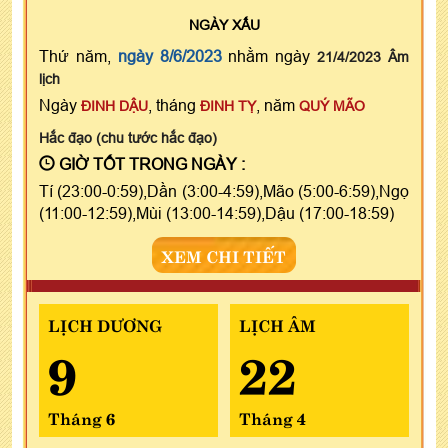
NGÀY
XẤU
Thứ năm,
ngày 8/6/2023
nhằm ngày
21/4/2023 Âm
lịch
Ngày
, tháng
, năm
ĐINH DẬU
ĐINH TỴ
QUÝ MÃO
Hắc đạo (chu tước hắc đạo)
GIỜ TỐT TRONG NGÀY :
Tí (23:00-0:59),Dần (3:00-4:59),Mão (5:00-6:59),Ngọ
(11:00-12:59),Mùi (13:00-14:59),Dậu (17:00-18:59)
XEM CHI TIẾT
LỊCH DƯƠNG
LỊCH ÂM
9
22
Tháng 6
Tháng 4