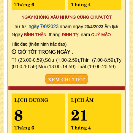
Tháng 6
Tháng 4
NGÀY KHÔNG XẤU NHƯNG CŨNG CHƯA TỐT
Thứ tư,
ngày 7/6/2023
nhằm ngày
20/4/2023 Âm lịch
Ngày
, tháng
, năm
BÍNH THÂN
ĐINH TỴ
QUÝ MÃO
Hắc đạo (thiên hình hắc đạo)
GIỜ TỐT TRONG NGÀY :
Tí (23:00-0:59),Sửu (1:00-2:59),Thìn (7:00-8:59),Tỵ
(9:00-10:59),Mùi (13:00-14:59),Tuất (19:00-20:59)
XEM CHI TIẾT
LỊCH DƯƠNG
LỊCH ÂM
8
21
Tháng 6
Tháng 4