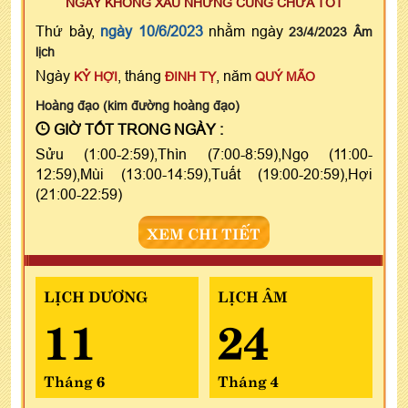
NGÀY KHÔNG XẤU NHƯNG CŨNG CHƯA TỐT
Thứ bảy,
ngày 10/6/2023
nhằm ngày
23/4/2023 Âm
lịch
Ngày
, tháng
, năm
KỶ HỢI
ĐINH TỴ
QUÝ MÃO
Hoàng đạo (kim đường hoàng đạo)
GIỜ TỐT TRONG NGÀY :
Sửu (1:00-2:59),Thìn (7:00-8:59),Ngọ (11:00-
12:59),Mùi (13:00-14:59),Tuất (19:00-20:59),Hợi
(21:00-22:59)
XEM CHI TIẾT
LỊCH DƯƠNG
LỊCH ÂM
11
24
Tháng 6
Tháng 4