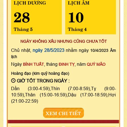
LỊCH DƯƠNG
LỊCH ÂM
28
10
Tháng 5
Tháng 4
NGÀY KHÔNG XẤU NHƯNG CŨNG CHƯA TỐT
Chủ nhật,
ngày 28/5/2023
nhằm ngày
10/4/2023 Âm
lịch
Ngày
, tháng
, năm
BÍNH TUẤT
ĐINH TỴ
QUÝ MÃO
Hoàng đạo (kim quỹ hoàng đạo)
GIỜ TỐT TRONG NGÀY :
Dần (3:00-4:59),Thìn (7:00-8:59),Tỵ (9:00-
10:59),Thân (15:00-16:59),Dậu (17:00-18:59),Hợi
(21:00-22:59)
XEM CHI TIẾT