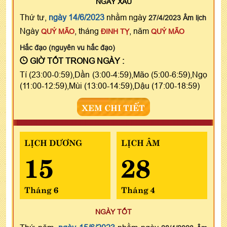
NGÀY
XẤU
Thứ tư,
ngày 14/6/2023
nhằm ngày
27/4/2023 Âm lịch
Ngày
, tháng
, năm
QUÝ MÃO
ĐINH TỴ
QUÝ MÃO
Hắc đạo (nguyên vu hắc đạo)
GIỜ TỐT TRONG NGÀY :
Tí (23:00-0:59),Dần (3:00-4:59),Mão (5:00-6:59),Ngọ
(11:00-12:59),Mùi (13:00-14:59),Dậu (17:00-18:59)
XEM CHI TIẾT
LỊCH DƯƠNG
LỊCH ÂM
15
28
Tháng 6
Tháng 4
NGÀY TỐT