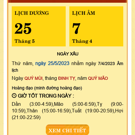
LỊCH DƯƠNG
LỊCH ÂM
25
7
Tháng 5
Tháng 4
NGÀY
XẤU
Thứ năm,
ngày 25/5/2023
nhằm ngày
7/4/2023 Âm
lịch
Ngày
, tháng
, năm
QUÝ MÙI
ĐINH TỴ
QUÝ MÃO
Hoàng đạo (minh đường hoàng đạo)
GIỜ TỐT TRONG NGÀY :
Dần (3:00-4:59),Mão (5:00-6:59),Tỵ (9:00-
10:59),Thân (15:00-16:59),Tuất (19:00-20:59),Hợi
(21:00-22:59)
XEM CHI TIẾT