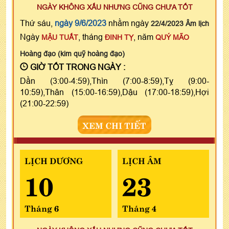
NGÀY KHÔNG XẤU NHƯNG CŨNG CHƯA TỐT
Thứ sáu,
ngày 9/6/2023
nhằm ngày
22/4/2023 Âm lịch
Ngày
, tháng
, năm
MẬU TUẤT
ĐINH TỴ
QUÝ MÃO
Hoàng đạo (kim quỹ hoàng đạo)
GIỜ TỐT TRONG NGÀY :
Dần (3:00-4:59),Thìn (7:00-8:59),Tỵ (9:00-
10:59),Thân (15:00-16:59),Dậu (17:00-18:59),Hợi
(21:00-22:59)
XEM CHI TIẾT
LỊCH DƯƠNG
LỊCH ÂM
10
23
Tháng 6
Tháng 4