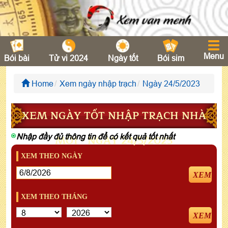
Menu
Bói bài
Tử vi 2024
Ngày tốt
Bói sim
Home
Xem ngày nhập trạch
Ngày 24/5/2023
XEM NGÀY TỐT NHẬP TRẠCH NHÀ
Nhập đầy đủ thông tin để có kết quả tốt nhất
MỚI - NGÀY 24/5/2023
XEM THEO NGÀY
XEM
XEM THEO THÁNG
XEM