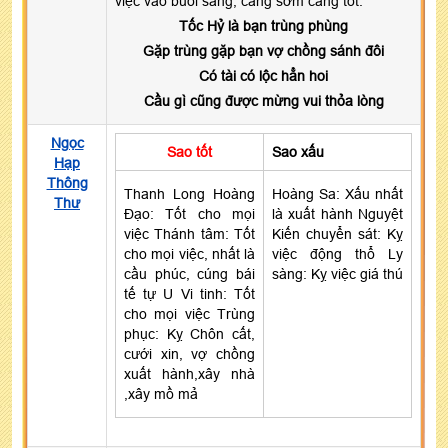
việc vào buổi sáng, càng sớm càng tốt.
Tốc Hỷ là bạn trùng phùng
Gặp trùng gặp bạn vợ chồng sánh đôi
Có tài có lộc hẳn hoi
Cầu gì cũng được mừng vui thỏa lòng
Ngọc
Sao tốt
Sao xấu
Hạp
Thông
Thanh Long Hoàng
Hoàng Sa: Xấu nhất
Thư
Đạo: Tốt cho mọi
là xuất hành Nguyệt
việc Thánh tâm: Tốt
Kiến chuyển sát: Kỵ
cho mọi việc, nhất là
việc động thổ Ly
cầu phúc, cúng bái
sàng: Kỵ việc giá thú
tế tự U Vi tinh: Tốt
cho mọi việc Trùng
phục: Kỵ Chôn cất,
cưới xin, vợ chồng
xuất hành,xây nhà
,xây mồ mả