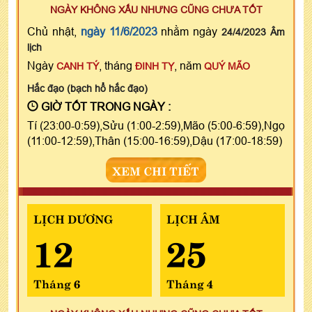
NGÀY KHÔNG XẤU NHƯNG CŨNG CHƯA TỐT
Chủ nhật,
ngày 11/6/2023
nhằm ngày
24/4/2023 Âm
lịch
Ngày
, tháng
, năm
CANH TÝ
ĐINH TỴ
QUÝ MÃO
Hắc đạo (bạch hổ hắc đạo)
GIỜ TỐT TRONG NGÀY :
Tí (23:00-0:59),Sửu (1:00-2:59),Mão (5:00-6:59),Ngọ
(11:00-12:59),Thân (15:00-16:59),Dậu (17:00-18:59)
XEM CHI TIẾT
LỊCH DƯƠNG
LỊCH ÂM
12
25
Tháng 6
Tháng 4