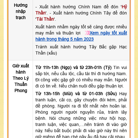
Hướng
- Xuất hành hướng Chính Nam để đón '
Hỷ
nhập
Thần
'. - Xuất hành hướng Chính Tây để đón
trạch
'
Tài Thần
'.
Xuất hành nhằm ngày tốt sẽ càng được nhiều
may mắn và thuận lợi
Xem ngày tốt xuất
hành trong tháng 5 năm 2023
Tránh xuất hành hướng Tây Bắc gặp Hạc
Thần (xấu)
Giờ xuất
Từ 11h-13h (Ngọ) và từ 23h-01h (Tý)
Tin vui
hành
sắp tới, nếu cầu lộc, cầu tài thì đi hướng Nam.
Theo Lý
Đi công việc gặp gỡ có nhiều may mắn. Người
Thuần
đi có tin về. Nếu chăn nuôi đều gặp thuận lợi.
Phong
Từ 13h-15h (Mùi) và từ 01-03h (Sửu)
Hay
tranh luận, cãi cọ, gây chuyện đói kém, phải
đề phòng. Người ra đi tốt nhất nên hoãn lại.
Phòng người người nguyền rủa, tránh lây
bệnh. Nói chung những việc như hội họp,
tranh luận, việc quan,…nên tránh đi vào giờ
này. Nếu bắt buộc phải đi vào giờ này thì nên
giữ miệng để hạn ché gây ẩu đả hay cãi nhau.