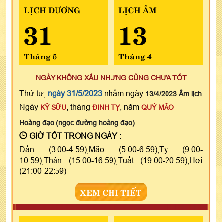
LỊCH DƯƠNG
LỊCH ÂM
31
13
Tháng 5
Tháng 4
NGÀY KHÔNG XẤU NHƯNG CŨNG CHƯA TỐT
Thứ tư,
ngày 31/5/2023
nhằm ngày
13/4/2023 Âm lịch
Ngày
, tháng
, năm
KỶ SỬU
ĐINH TỴ
QUÝ MÃO
Hoàng đạo (ngọc đường hoàng đạo)
GIỜ TỐT TRONG NGÀY :
Dần (3:00-4:59),Mão (5:00-6:59),Tỵ (9:00-
10:59),Thân (15:00-16:59),Tuất (19:00-20:59),Hợi
(21:00-22:59)
XEM CHI TIẾT