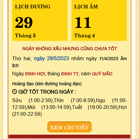
LỊCH DƯƠNG
LỊCH ÂM
29
11
Tháng 5
Tháng 4
NGÀY KHÔNG XẤU NHƯNG CŨNG CHƯA TỐT
Thứ hai,
ngày 29/5/2023
nhằm ngày
11/4/2023 Âm
lịch
Ngày
, tháng
, năm
ĐINH HỢI
ĐINH TỴ
QUÝ MÃO
Hoàng đạo (kim đường hoàng đạo)
GIỜ TỐT TRONG NGÀY :
Sửu (1:00-2:59),Thìn (7:00-8:59),Ngọ (11:00-
12:59),Mùi (13:00-14:59),Tuất (19:00-20:59),Hợi
(21:00-22:59)
XEM CHI TIẾT