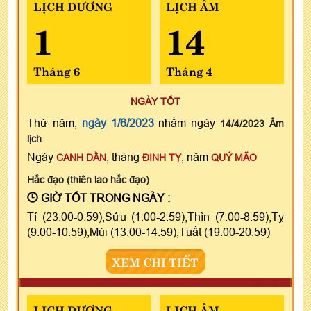
LỊCH DƯƠNG
LỊCH ÂM
1
14
Tháng 6
Tháng 4
NGÀY TỐT
Thứ năm,
ngày 1/6/2023
nhằm ngày
14/4/2023 Âm
lịch
Ngày
, tháng
, năm
CANH DẦN
ĐINH TỴ
QUÝ MÃO
Hắc đạo (thiên lao hắc đạo)
GIỜ TỐT TRONG NGÀY :
Tí (23:00-0:59),Sửu (1:00-2:59),Thìn (7:00-8:59),Tỵ
(9:00-10:59),Mùi (13:00-14:59),Tuất (19:00-20:59)
XEM CHI TIẾT
LỊCH DƯƠNG
LỊCH ÂM