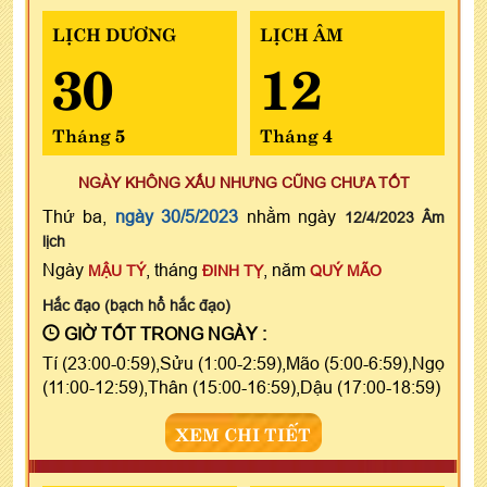
LỊCH DƯƠNG
LỊCH ÂM
30
12
Tháng 5
Tháng 4
NGÀY KHÔNG XẤU NHƯNG CŨNG CHƯA TỐT
Thứ ba,
ngày 30/5/2023
nhằm ngày
12/4/2023 Âm
lịch
Ngày
, tháng
, năm
MẬU TÝ
ĐINH TỴ
QUÝ MÃO
Hắc đạo (bạch hổ hắc đạo)
GIỜ TỐT TRONG NGÀY :
Tí (23:00-0:59),Sửu (1:00-2:59),Mão (5:00-6:59),Ngọ
(11:00-12:59),Thân (15:00-16:59),Dậu (17:00-18:59)
XEM CHI TIẾT