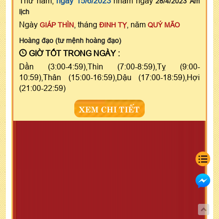
Thứ năm,
ngày 15/6/2023
nhằm ngày
28/4/2023 Âm
lịch
Ngày
, tháng
, năm
GIÁP THÌN
ĐINH TỴ
QUÝ MÃO
Hoàng đạo (tư mệnh hoàng đạo)
GIỜ TỐT TRONG NGÀY :
Dần (3:00-4:59),Thìn (7:00-8:59),Tỵ (9:00-
10:59),Thân (15:00-16:59),Dậu (17:00-18:59),Hợi
(21:00-22:59)
XEM CHI TIẾT