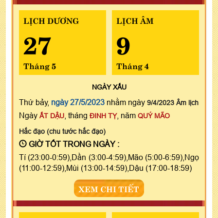
LỊCH DƯƠNG
LỊCH ÂM
27
9
Tháng 5
Tháng 4
NGÀY
XẤU
Thứ bảy,
ngày 27/5/2023
nhằm ngày
9/4/2023 Âm lịch
Ngày
, tháng
, năm
ẤT DẬU
ĐINH TỴ
QUÝ MÃO
Hắc đạo (chu tước hắc đạo)
GIỜ TỐT TRONG NGÀY :
Tí (23:00-0:59),Dần (3:00-4:59),Mão (5:00-6:59),Ngọ
(11:00-12:59),Mùi (13:00-14:59),Dậu (17:00-18:59)
XEM CHI TIẾT