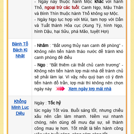
- Ngày này thuộc hành Mộc
khắc
với hành
Thổ,
ngoại trừ các tuổi
: Canh Ngọ, Mậu Thân
và Bính Thìn thuộc hành Thổ không sợ Mộc.
- Ngày Ngọ lục hợp với Mùi, tam hợp với Dần
và Tuất thành Hỏa cục (Xung Tý, hình Ngọ,
hình Dậu, hại Sửu, phá Mão, tuyệt Hợi)
Bành Tổ
-
Nhâm
: “Bất ương thủy nan canh đê phòng” -
Bách Kị
Không nên tiến hành tháo nước để tránh khó
Nhật
canh phòng đê điều
-
Ngọ
: “Bất thiêm cái thất chủ canh trương” -
Không nên tiến hành lợp mái nhà để tránh chủ
sẽ phải làm lại. Vì vậy, nếu quý bạn có ý định
tiến hành đổ trần, lợp mái thì không nên chọn
ngày này
>>>
Xem ngày lợp mái nhà
Khổng
Ngày :
Tốc hỷ
Minh Lục
tức ngày Tốt vừa. Buổi sáng tốt, nhưng chiều
Diệu
xấu nên cần làm nhanh. Niềm vui nhanh
chóng, nên dùng để mưu đại sự, sẽ thành
công mau lẹ hơn. Tốt nhất là tiến hành công