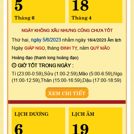
5
18
Tháng 6
Tháng 4
NGÀY KHÔNG XẤU NHƯNG CŨNG CHƯA TỐT
Thứ hai,
ngày 5/6/2023
nhằm ngày
18/4/2023 Âm lịch
Ngày
, tháng
, năm
GIÁP NGỌ
ĐINH TỴ
QUÝ MÃO
Hoàng đạo (thanh long hoàng đạo)
GIỜ TỐT TRONG NGÀY :
Tí (23:00-0:59),Sửu (1:00-2:59),Mão (5:00-6:59),Ngọ
(11:00-12:59),Thân (15:00-16:59),Dậu (17:00-18:59)
XEM CHI TIẾT
LỊCH DƯƠNG
LỊCH ÂM
6
19