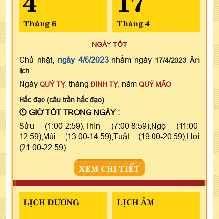
Tháng 6
Tháng 4
NGÀY TỐT
Chủ nhật,
ngày 4/6/2023
nhằm ngày
17/4/2023 Âm
lịch
Ngày
, tháng
, năm
QUÝ TỴ
ĐINH TỴ
QUÝ MÃO
Hắc đạo (câu trần hắc đạo)
GIỜ TỐT TRONG NGÀY :
Sửu (1:00-2:59),Thìn (7:00-8:59),Ngọ (11:00-
12:59),Mùi (13:00-14:59),Tuất (19:00-20:59),Hợi
(21:00-22:59)
XEM CHI TIẾT
LỊCH DƯƠNG
LỊCH ÂM