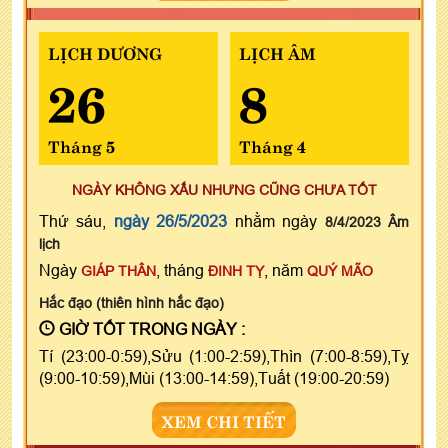
LỊCH DƯƠNG
LỊCH ÂM
26
8
Tháng 5
Tháng 4
NGÀY KHÔNG XẤU NHƯNG CŨNG CHƯA TỐT
Thứ sáu,
ngày 26/5/2023
nhằm ngày
8/4/2023 Âm
lịch
Ngày
, tháng
, năm
GIÁP THÂN
ĐINH TỴ
QUÝ MÃO
Hắc đạo (thiên hình hắc đạo)
GIỜ TỐT TRONG NGÀY :
Tí (23:00-0:59),Sửu (1:00-2:59),Thìn (7:00-8:59),Tỵ
(9:00-10:59),Mùi (13:00-14:59),Tuất (19:00-20:59)
XEM CHI TIẾT