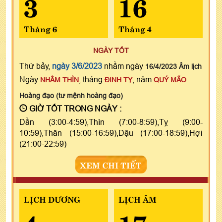
3
16
Tháng 6
Tháng 4
NGÀY TỐT
Thứ bảy,
ngày 3/6/2023
nhằm ngày
16/4/2023 Âm lịch
Ngày
, tháng
, năm
NHÂM THÌN
ĐINH TỴ
QUÝ MÃO
Hoàng đạo (tư mệnh hoàng đạo)
GIỜ TỐT TRONG NGÀY :
Dần (3:00-4:59),Thìn (7:00-8:59),Tỵ (9:00-
10:59),Thân (15:00-16:59),Dậu (17:00-18:59),Hợi
(21:00-22:59)
XEM CHI TIẾT
LỊCH DƯƠNG
LỊCH ÂM
4
17