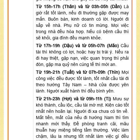
Từ 15h-17h (Thân) và từ 03h-05h (Dần)
Là
giờ rất tốt lành, nếu đi thường gặp được may
mắn. Buôn bán, kinh doanh có lời. Người đi
sắp về nhà. Phụ nữ có tin mừng. Mọi việc
trong nhà đều hòa hợp. Nếu có bệnh cầu thì
sẽ khỏi, gia đình đều mạnh khỏe.
Từ 17h-19h (Dậu) và từ 05h-07h (Mão)
Cầu
tài thì không có lợi, hoặc hay bị trái ý. Nếu ra
đi hay thiệt, gặp nạn, việc quan trọng thì phải
đòn, gặp ma quỷ nên cúng tế thì mới an.
Từ 19h-21h (Tuất) và từ 07h-09h (Thìn)
Mọi
công việc đều được tốt lành, tốt nhất cầu tài đi
theo hướng Tây Nam – Nhà cửa được yên
lành. Người xuất hành thì đều bình yên.
Từ 21h-23h (Hợi) và từ 09h-11h (Tị)
Mưu sự
khó thành, cầu lộc, cầu tài mờ mịt. Kiện cáo tốt
nhất nên hoãn lại. Người đi xa chưa có tin về.
Mất tiền, mất của nếu đi hướng Nam thì tìm
nhanh mới thấy. Đề phòng tranh cãi, mâu
thuẫn hay miệng tiếng tầm thường. Việc làm
chậm, lâu la nhưng tốt nhất làm việc gì đều