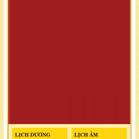
LỊCH DƯƠNG
LỊCH ÂM