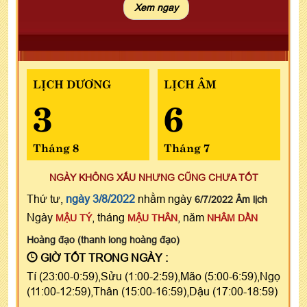
LỊCH DƯƠNG
LỊCH ÂM
3
6
Tháng 8
Tháng 7
NGÀY KHÔNG XẤU NHƯNG CŨNG CHƯA TỐT
Thứ tư,
ngày 3/8/2022
nhằm ngày
6/7/2022 Âm lịch
Ngày
, tháng
, năm
MẬU TÝ
MẬU THÂN
NHÂM DẦN
Hoàng đạo (thanh long hoàng đạo)
GIỜ TỐT TRONG NGÀY :
Tí (23:00-0:59),Sửu (1:00-2:59),Mão (5:00-6:59),Ngọ
(11:00-12:59),Thân (15:00-16:59),Dậu (17:00-18:59)