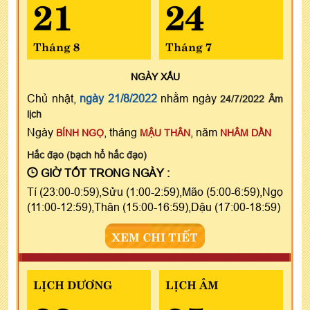
21
24
Tháng 8
Tháng 7
NGÀY
XẤU
Chủ nhật,
ngày 21/8/2022
nhằm ngày
24/7/2022 Âm
lịch
Ngày
, tháng
, năm
BÍNH NGỌ
MẬU THÂN
NHÂM DẦN
Hắc đạo (bạch hổ hắc đạo)
GIỜ TỐT TRONG NGÀY :
Tí (23:00-0:59),Sửu (1:00-2:59),Mão (5:00-6:59),Ngọ
(11:00-12:59),Thân (15:00-16:59),Dậu (17:00-18:59)
XEM CHI TIẾT
LỊCH DƯƠNG
LỊCH ÂM