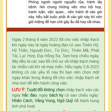
Phòng người người nguyền rủa, tránh lây
bệnh. Nói chung những việc như hội họp,
tranh luận, việc quan,…nên tránh đi vào giờ
này. Nếu bắt buộc phải đi vào giờ này thì nên
giữ miệng để hạn ché gây ẩu đả hay cãi nhau.
Ngày 2 tháng 8 năm 2022 tốt cho việc nhập trạch
khi ngày này là ngày hoàng đạo có sao Thiên Hỷ,
Hỷ Thần, Nguyệt Đức, Tứ Đức, Thiên Mã, Phát
Tài, Lục Hợp, Đại Hồng Sa, Tam hợp chiếu ngày,
đây đều là các sao tốt chủ sự về nhập trạch mang
lại nhiều cát khí và may mắn. Nếu ngày 2-8-2022
không có các yếu tố này thì bạn nên chọn một
ngày khác trong tháng tốt cho việc nhập trạch về
nhà mới để tiến hành công việc.
LƯU Ý:
Tuyệt đối không chọn
nhập trạch vào các
ngày
hắc đạo
, ngày
bách kỵ
có sao chiếu ngày:
Nhân Cách, Vãng Vong, Ngũ Quỷ
để tránh hung
tinh phá hoạt.