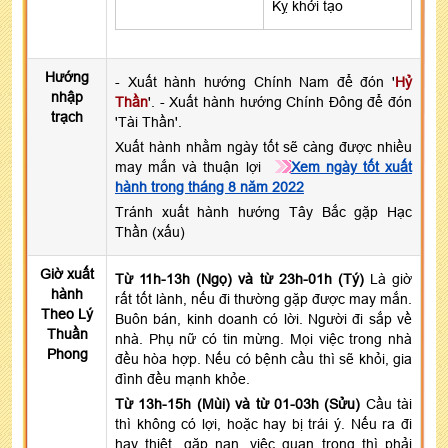
Kỵ khởi tạo
Hướng
- Xuất hành hướng Chính Nam để đón '
Hỷ
nhập
Thần
'. - Xuất hành hướng Chính Đông để đón
trạch
'Tài Thần'.
Xuất hành nhằm ngày tốt sẽ càng được nhiều
may mắn và thuận lợi
Xem ngày tốt xuất
hành trong tháng 8 năm 2022
Tránh xuất hành hướng Tây Bắc gặp Hạc
Thần (xấu)
Giờ xuất
Từ 11h-13h (Ngọ) và từ 23h-01h (Tý)
Là giờ
hành
rất tốt lành, nếu đi thường gặp được may mắn.
Theo Lý
Buôn bán, kinh doanh có lời. Người đi sắp về
Thuần
nhà. Phụ nữ có tin mừng. Mọi việc trong nhà
Phong
đều hòa hợp. Nếu có bệnh cầu thì sẽ khỏi, gia
đình đều mạnh khỏe.
Từ 13h-15h (Mùi) và từ 01-03h (Sửu)
Cầu tài
thì không có lợi, hoặc hay bị trái ý. Nếu ra đi
hay thiệt, gặp nạn, việc quan trọng thì phải