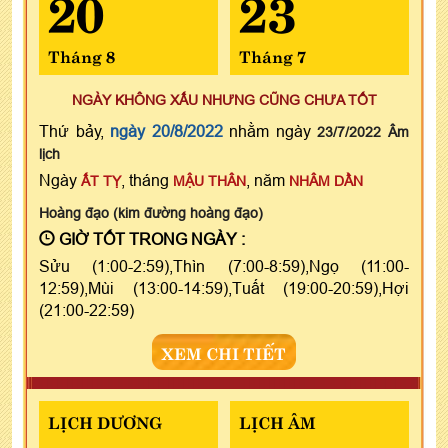
20
23
Tháng 8
Tháng 7
NGÀY KHÔNG XẤU NHƯNG CŨNG CHƯA TỐT
Thứ bảy,
ngày 20/8/2022
nhằm ngày
23/7/2022 Âm
lịch
Ngày
, tháng
, năm
ẤT TỴ
MẬU THÂN
NHÂM DẦN
Hoàng đạo (kim đường hoàng đạo)
GIỜ TỐT TRONG NGÀY :
Sửu (1:00-2:59),Thìn (7:00-8:59),Ngọ (11:00-
12:59),Mùi (13:00-14:59),Tuất (19:00-20:59),Hợi
(21:00-22:59)
XEM CHI TIẾT
LỊCH DƯƠNG
LỊCH ÂM