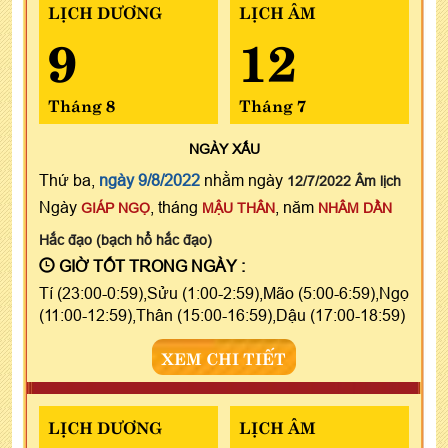
LỊCH DƯƠNG
LỊCH ÂM
9
12
Tháng 8
Tháng 7
NGÀY
XẤU
Thứ ba,
ngày 9/8/2022
nhằm ngày
12/7/2022 Âm lịch
Ngày
, tháng
, năm
GIÁP NGỌ
MẬU THÂN
NHÂM DẦN
Hắc đạo (bạch hổ hắc đạo)
GIỜ TỐT TRONG NGÀY :
Tí (23:00-0:59),Sửu (1:00-2:59),Mão (5:00-6:59),Ngọ
(11:00-12:59),Thân (15:00-16:59),Dậu (17:00-18:59)
XEM CHI TIẾT
LỊCH DƯƠNG
LỊCH ÂM