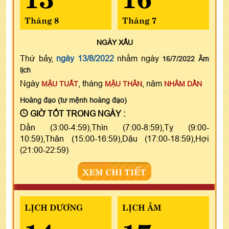
Tháng 8
Tháng 7
NGÀY
XẤU
Thứ bảy,
ngày 13/8/2022
nhằm ngày
16/7/2022 Âm
lịch
Ngày
, tháng
, năm
MẬU TUẤT
MẬU THÂN
NHÂM DẦN
Hoàng đạo (tư mệnh hoàng đạo)
GIỜ TỐT TRONG NGÀY :
Dần (3:00-4:59),Thìn (7:00-8:59),Tỵ (9:00-
10:59),Thân (15:00-16:59),Dậu (17:00-18:59),Hợi
(21:00-22:59)
XEM CHI TIẾT
LỊCH DƯƠNG
LỊCH ÂM