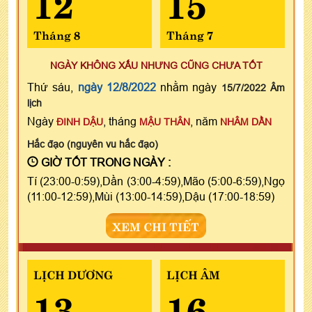
12
15
Tháng 8
Tháng 7
NGÀY KHÔNG XẤU NHƯNG CŨNG CHƯA TỐT
Thứ sáu,
ngày 12/8/2022
nhằm ngày
15/7/2022 Âm
lịch
Ngày
, tháng
, năm
ĐINH DẬU
MẬU THÂN
NHÂM DẦN
Hắc đạo (nguyên vu hắc đạo)
GIỜ TỐT TRONG NGÀY :
Tí (23:00-0:59),Dần (3:00-4:59),Mão (5:00-6:59),Ngọ
(11:00-12:59),Mùi (13:00-14:59),Dậu (17:00-18:59)
XEM CHI TIẾT
LỊCH DƯƠNG
LỊCH ÂM
13
16