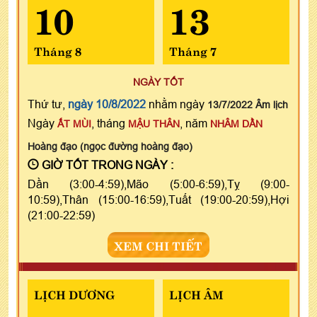
10
13
Tháng 8
Tháng 7
NGÀY TỐT
Thứ tư,
ngày 10/8/2022
nhằm ngày
13/7/2022 Âm lịch
Ngày
, tháng
, năm
ẤT MÙI
MẬU THÂN
NHÂM DẦN
Hoàng đạo (ngọc đường hoàng đạo)
GIỜ TỐT TRONG NGÀY :
Dần (3:00-4:59),Mão (5:00-6:59),Tỵ (9:00-
10:59),Thân (15:00-16:59),Tuất (19:00-20:59),Hợi
(21:00-22:59)
XEM CHI TIẾT
LỊCH DƯƠNG
LỊCH ÂM