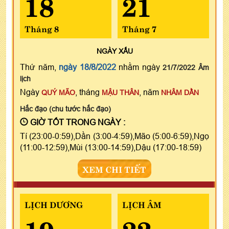
18
21
Tháng 8
Tháng 7
NGÀY
XẤU
Thứ năm,
ngày 18/8/2022
nhằm ngày
21/7/2022 Âm
lịch
Ngày
, tháng
, năm
QUÝ MÃO
MẬU THÂN
NHÂM DẦN
Hắc đạo (chu tước hắc đạo)
GIỜ TỐT TRONG NGÀY :
Tí (23:00-0:59),Dần (3:00-4:59),Mão (5:00-6:59),Ngọ
(11:00-12:59),Mùi (13:00-14:59),Dậu (17:00-18:59)
XEM CHI TIẾT
LỊCH DƯƠNG
LỊCH ÂM
19
22