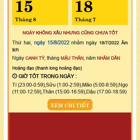
15
18
Tháng 8
Tháng 7
NGÀY KHÔNG XẤU NHƯNG CŨNG CHƯA TỐT
Thứ hai,
ngày 15/8/2022
nhằm ngày
18/7/2022 Âm
lịch
Ngày
, tháng
, năm
CANH TÝ
MẬU THÂN
NHÂM DẦN
Hoàng đạo (thanh long hoàng đạo)
GIỜ TỐT TRONG NGÀY :
Tí (23:00-0:59),Sửu (1:00-2:59),Mão (5:00-6:59),Ngọ
(11:00-12:59),Thân (15:00-16:59),Dậu (17:00-18:59)
XEM CHI TIẾT