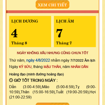
XEM CHI TIẾT
LỊCH DƯƠNG
LỊCH ÂM
4
7
Tháng 8
Tháng 7
NGÀY KHÔNG XẤU NHƯNG CŨNG CHƯA TỐT
Thứ năm,
ngày 4/8/2022
nhằm ngày
7/7/2022 Âm lịch
Ngày
, tháng
, năm
KỶ SỬU
MẬU THÂN
NHÂM DẦN
Hoàng đạo (minh đường hoàng đạo)
GIỜ TỐT TRONG NGÀY :
Dần (3:00-4:59),Mão (5:00-6:59),Tỵ (9:00-
10:59),Thân (15:00-16:59),Tuất (19:00-20:59),Hợi
(21:00-22:59)