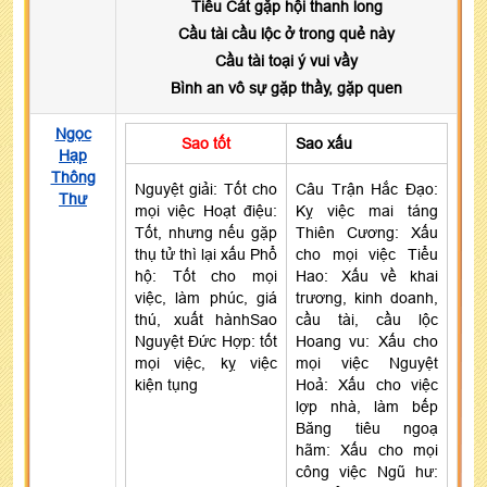
Tiểu Cát gặp hội thanh long
Cầu tài cầu lộc ở trong quẻ này
Cầu tài toại ý vui vầy
Bình an vô sự gặp thầy, gặp quen
Ngọc
Sao tốt
Sao xấu
Hạp
Thông
Nguyệt giải: Tốt cho
Câu Trận Hắc Đạo:
Thư
mọi việc Hoạt điệu:
Kỵ việc mai táng
Tốt, nhưng nếu gặp
Thiên Cương: Xấu
thụ tử thì lại xấu Phổ
cho mọi việc Tiểu
hộ: Tốt cho mọi
Hao: Xấu về khai
việc, làm phúc, giá
trương, kinh doanh,
thú, xuất hànhSao
cầu tài, cầu lộc
Nguyệt Đức Hợp: tốt
Hoang vu: Xấu cho
mọi việc, kỵ việc
mọi việc Nguyệt
kiện tụng
Hoả: Xấu cho việc
lợp nhà, làm bếp
Băng tiêu ngoạ
hãm: Xấu cho mọi
công việc Ngũ hư: