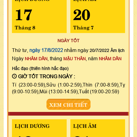
17
20
Tháng 8
Tháng 7
NGÀY TỐT
Thứ tư,
ngày 17/8/2022
nhằm ngày
20/7/2022 Âm lịch
Ngày
, tháng
, năm
NHÂM DẦN
MẬU THÂN
NHÂM DẦN
Hắc đạo (thiên hình hắc đạo)
GIỜ TỐT TRONG NGÀY :
Tí (23:00-0:59),Sửu (1:00-2:59),Thìn (7:00-8:59),Tỵ
(9:00-10:59),Mùi (13:00-14:59),Tuất (19:00-20:59)
XEM CHI TIẾT
LỊCH DƯƠNG
LỊCH ÂM