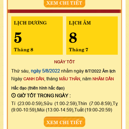
XEM CHI TIẾT
LỊCH DƯƠNG
LỊCH ÂM
5
8
Tháng 8
Tháng 7
NGÀY TỐT
Thứ sáu,
ngày 5/8/2022
nhằm ngày
8/7/2022 Âm lịch
Ngày
, tháng
, năm
CANH DẦN
MẬU THÂN
NHÂM DẦN
Hắc đạo (thiên hình hắc đạo)
GIỜ TỐT TRONG NGÀY :
Tí (23:00-0:59),Sửu (1:00-2:59),Thìn (7:00-8:59),Tỵ
(9:00-10:59),Mùi (13:00-14:59),Tuất (19:00-20:59)
XEM CHI TIẾT