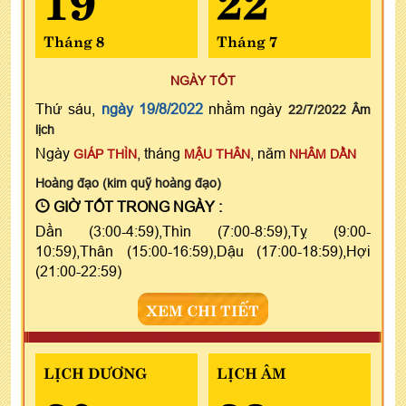
Tháng 8
Tháng 7
NGÀY TỐT
Thứ sáu,
ngày 19/8/2022
nhằm ngày
22/7/2022 Âm
lịch
Ngày
, tháng
, năm
GIÁP THÌN
MẬU THÂN
NHÂM DẦN
Hoàng đạo (kim quỹ hoàng đạo)
GIỜ TỐT TRONG NGÀY :
Dần (3:00-4:59),Thìn (7:00-8:59),Tỵ (9:00-
10:59),Thân (15:00-16:59),Dậu (17:00-18:59),Hợi
(21:00-22:59)
XEM CHI TIẾT
LỊCH DƯƠNG
LỊCH ÂM