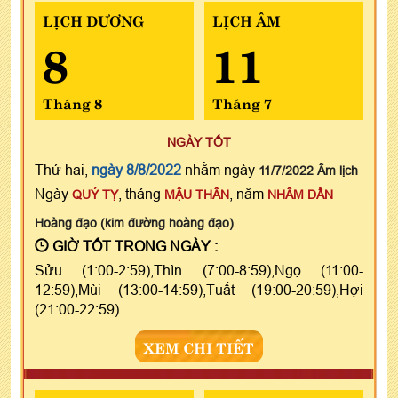
LỊCH DƯƠNG
LỊCH ÂM
8
11
Tháng 8
Tháng 7
NGÀY TỐT
Thứ hai,
ngày 8/8/2022
nhằm ngày
11/7/2022 Âm lịch
Ngày
, tháng
, năm
QUÝ TỴ
MẬU THÂN
NHÂM DẦN
Hoàng đạo (kim đường hoàng đạo)
GIỜ TỐT TRONG NGÀY :
Sửu (1:00-2:59),Thìn (7:00-8:59),Ngọ (11:00-
12:59),Mùi (13:00-14:59),Tuất (19:00-20:59),Hợi
(21:00-22:59)
XEM CHI TIẾT