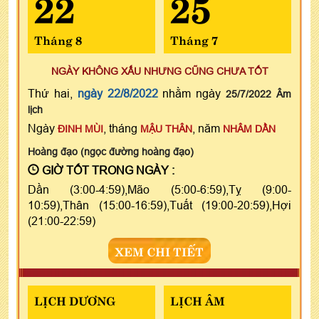
22
25
Tháng 8
Tháng 7
NGÀY KHÔNG XẤU NHƯNG CŨNG CHƯA TỐT
Thứ hai,
ngày 22/8/2022
nhằm ngày
25/7/2022 Âm
lịch
Ngày
, tháng
, năm
ĐINH MÙI
MẬU THÂN
NHÂM DẦN
Hoàng đạo (ngọc đường hoàng đạo)
GIỜ TỐT TRONG NGÀY :
Dần (3:00-4:59),Mão (5:00-6:59),Tỵ (9:00-
10:59),Thân (15:00-16:59),Tuất (19:00-20:59),Hợi
(21:00-22:59)
XEM CHI TIẾT
LỊCH DƯƠNG
LỊCH ÂM