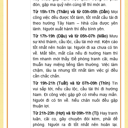
đòn, gặp ma quỷ nên cúng tế thì mới an.
Từ 15h-17h (Thân) và từ 03h-05h (Dần)
Mọi
công việc đều được tốt lành, tốt nhất cầu tài đi
theo hướng Tây Nam – Nhà cửa được yên
lành. Người xuất hành thì đều bình yên.
Từ 17h-19h (Dậu) và từ 05h-07h (Mão)
Mưu
sự khó thành, cầu lộc, cầu tài mờ mịt. Kiện cáo
tốt nhất nên hoãn lại. Người đi xa chưa có tin
về. Mất tiền, mất của nếu đi hướng Nam thì
tìm nhanh mới thấy. Đề phòng tranh cãi, mâu
thuẫn hay miệng tiếng tầm thường. Việc làm
chậm, lâu la nhưng tốt nhất làm việc gì đều
cần chắc chắn.
Từ 19h-21h (Tuất) và từ 07h-09h (Thìn)
Tin
vui sắp tới, nếu cầu lộc, cầu tài thì đi hướng
Nam. Đi công việc gặp gỡ có nhiều may mắn.
Người đi có tin về. Nếu chăn nuôi đều gặp
thuận lợi.
Từ 21h-23h (Hợi) và từ 09h-11h (Tị)
Hay tranh
luận, cãi cọ, gây chuyện đói kém, phải đề
phòng. Người ra đi tốt nhất nên hoãn lại.