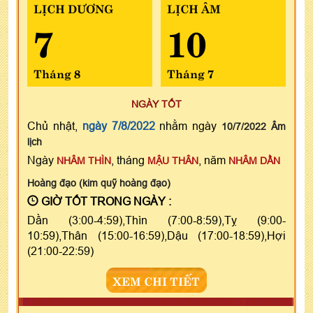
LỊCH DƯƠNG
LỊCH ÂM
7
10
Tháng 8
Tháng 7
NGÀY TỐT
Chủ nhật,
ngày 7/8/2022
nhằm ngày
10/7/2022 Âm
lịch
Ngày
, tháng
, năm
NHÂM THÌN
MẬU THÂN
NHÂM DẦN
Hoàng đạo (kim quỹ hoàng đạo)
GIỜ TỐT TRONG NGÀY :
Dần (3:00-4:59),Thìn (7:00-8:59),Tỵ (9:00-
10:59),Thân (15:00-16:59),Dậu (17:00-18:59),Hợi
(21:00-22:59)
XEM CHI TIẾT