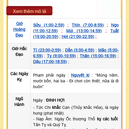
Xem thêm mô tả
Giờ
Sửu (1:00-2:59)
;
Thìn (7:00-8:59)
;
Ngọ
Hoàng
(11:00-12:59)
;
Mùi (13:00-14:59)
;
Tuất
Đạo
(19:00-20:59)
;
Hợi (21:00-22:59)
;
Giờ Hắc
Tí (23:00-0:59)
;
Dần (3:00-4:59)
;
Mão (5:00-
Đạo
6:59)
;
Tỵ (9:00-10:59)
;
Thân (15:00-16:59)
;
Dậu (17:00-18:59)
;
Các Ngày
Phạm phải ngày :
Nguyệt kị
: “Mùng năm,
Kỵ
mười bốn, hai ba - Đi chơi còn thiệt, nữa là đi
buôn”
Ngũ
Ngày :
ĐINH HỢI
Hành
- Tức Chi
khắc
Can (Thủy khắc Hỏa), là ngày
hung (phạt nhật).
- Nạp Âm: Ngày Ốc thượng Thổ
kỵ các tuổi
:
Tân Tỵ và Quý Tỵ.