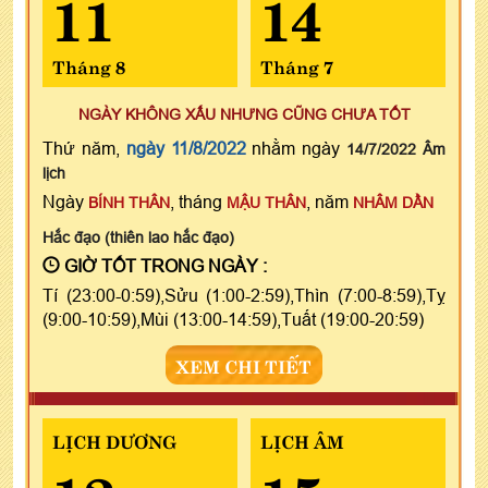
11
14
Tháng 8
Tháng 7
NGÀY KHÔNG XẤU NHƯNG CŨNG CHƯA TỐT
Thứ năm,
ngày 11/8/2022
nhằm ngày
14/7/2022 Âm
lịch
Ngày
, tháng
, năm
BÍNH THÂN
MẬU THÂN
NHÂM DẦN
Hắc đạo (thiên lao hắc đạo)
GIỜ TỐT TRONG NGÀY :
Tí (23:00-0:59),Sửu (1:00-2:59),Thìn (7:00-8:59),Tỵ
(9:00-10:59),Mùi (13:00-14:59),Tuất (19:00-20:59)
XEM CHI TIẾT
LỊCH DƯƠNG
LỊCH ÂM