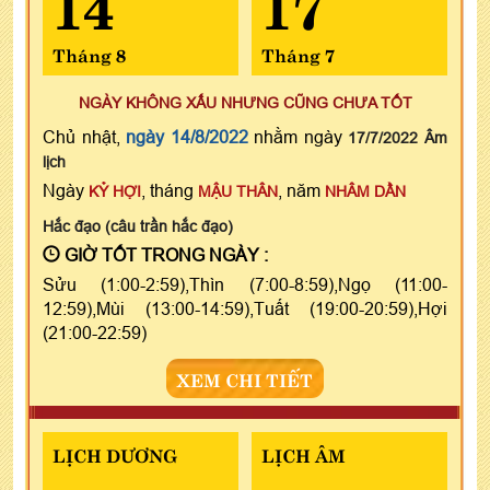
14
17
Tháng 8
Tháng 7
NGÀY KHÔNG XẤU NHƯNG CŨNG CHƯA TỐT
Chủ nhật,
ngày 14/8/2022
nhằm ngày
17/7/2022 Âm
lịch
Ngày
, tháng
, năm
KỶ HỢI
MẬU THÂN
NHÂM DẦN
Hắc đạo (câu trần hắc đạo)
GIỜ TỐT TRONG NGÀY :
Sửu (1:00-2:59),Thìn (7:00-8:59),Ngọ (11:00-
12:59),Mùi (13:00-14:59),Tuất (19:00-20:59),Hợi
(21:00-22:59)
XEM CHI TIẾT
LỊCH DƯƠNG
LỊCH ÂM