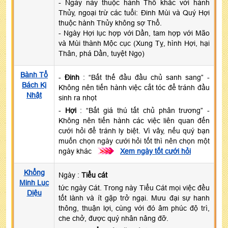
- Ngày này thuộc hành Thổ khắc với hành
Thủy, ngoại trừ các tuổi: Đinh Mùi và Quý Hợi
thuộc hành Thủy không sợ Thổ.
- Ngày Hợi lục hợp với Dần, tam hợp với Mão
và Mùi thành Mộc cục (Xung Tỵ, hình Hợi, hại
Thân, phá Dần, tuyệt Ngọ)
Bành Tổ
-
Đinh
: “Bất thế đầu đầu chủ sanh sang” -
Bách Kị
Không nên tiến hành việc cắt tóc để tránh đầu
Nhật
sinh ra nhọt
-
Hợi
: “Bất giá thú tất chủ phân trương” -
Không nên tiến hành các việc liên quan đến
cưới hỏi để tránh ly biệt. Vì vây, nếu quý bạn
muốn chọn ngày cưới hỏi tốt thì nên chọn một
ngày khác
>>>
Xem ngày tốt cưới hỏi
Khổng
Ngày :
Tiểu cát
Minh Lục
tức ngày Cát. Trong này Tiểu Cát mọi việc đều
Diệu
tốt lành và ít gặp trở ngại. Mưu đại sự hanh
thông, thuận lợi, cùng với đó âm phúc độ trì,
che chở, được quý nhân nâng đỡ.