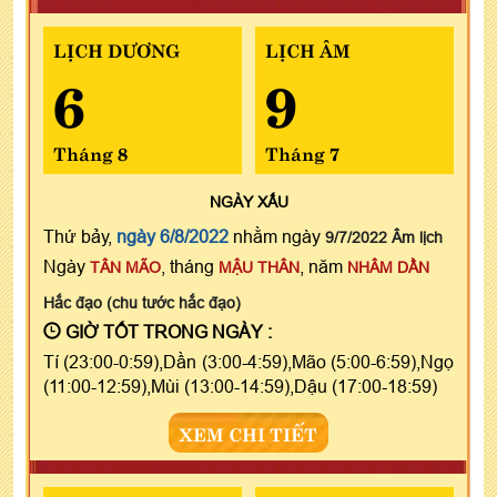
LỊCH DƯƠNG
LỊCH ÂM
6
9
Tháng 8
Tháng 7
NGÀY
XẤU
Thứ bảy,
ngày 6/8/2022
nhằm ngày
9/7/2022 Âm lịch
Ngày
, tháng
, năm
TÂN MÃO
MẬU THÂN
NHÂM DẦN
Hắc đạo (chu tước hắc đạo)
GIỜ TỐT TRONG NGÀY :
Tí (23:00-0:59),Dần (3:00-4:59),Mão (5:00-6:59),Ngọ
(11:00-12:59),Mùi (13:00-14:59),Dậu (17:00-18:59)
XEM CHI TIẾT