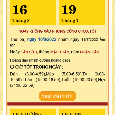
16
19
Tháng 8
Tháng 7
NGÀY KHÔNG XẤU NHƯNG CŨNG CHƯA TỐT
Thứ ba,
ngày 16/8/2022
nhằm ngày
19/7/2022 Âm
lịch
Ngày
, tháng
, năm
TÂN SỬU
MẬU THÂN
NHÂM DẦN
Hoàng đạo (minh đường hoàng đạo)
GIỜ TỐT TRONG NGÀY :
Dần (3:00-4:59),Mão (5:00-6:59),Tỵ (9:00-
10:59),Thân (15:00-16:59),Tuất (19:00-20:59),Hợi
(21:00-22:59)
XEM CHI TIẾT
LỊCH DƯƠNG
LỊCH ÂM