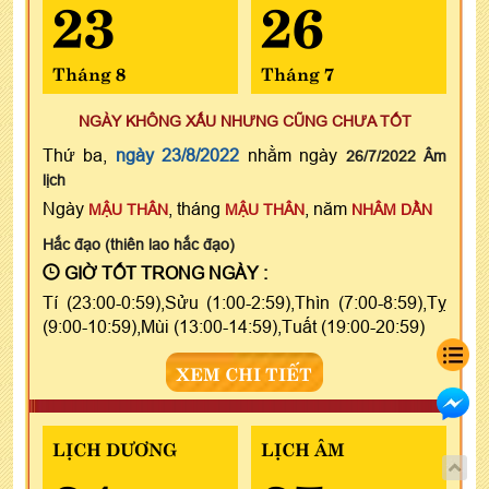
23
26
Tháng 8
Tháng 7
NGÀY KHÔNG XẤU NHƯNG CŨNG CHƯA TỐT
Thứ ba,
ngày 23/8/2022
nhằm ngày
26/7/2022 Âm
lịch
Ngày
, tháng
, năm
MẬU THÂN
MẬU THÂN
NHÂM DẦN
Hắc đạo (thiên lao hắc đạo)
GIỜ TỐT TRONG NGÀY :
Tí (23:00-0:59),Sửu (1:00-2:59),Thìn (7:00-8:59),Tỵ
(9:00-10:59),Mùi (13:00-14:59),Tuất (19:00-20:59)
XEM CHI TIẾT
LỊCH DƯƠNG
LỊCH ÂM