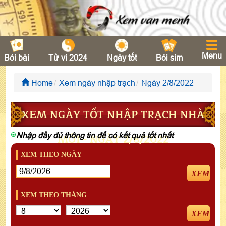
Menu
Bói bài
Tử vi 2024
Ngày tốt
Bói sim
Home
Xem ngày nhập trạch
Ngày 2/8/2022
XEM NGÀY TỐT NHẬP TRẠCH NHÀ
Nhập đầy đủ thông tin để có kết quả tốt nhất
MỚI - NGÀY 2/8/2022
XEM THEO NGÀY
XEM
XEM THEO THÁNG
XEM