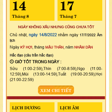
14
17
Tháng 8
Tháng 7
NGÀY KHÔNG XẤU NHƯNG CŨNG CHƯA TỐT
Chủ nhật,
ngày 14/8/2022
nhằm ngày
17/7/2022 Âm
lịch
Ngày
, tháng
, năm
KỶ HỢI
MẬU THÂN
NHÂM DẦN
Hắc đạo (câu trần hắc đạo)
GIỜ TỐT TRONG NGÀY :
Sửu (1:00-2:59),Thìn (7:00-8:59),Ngọ (11:00-
12:59),Mùi (13:00-14:59),Tuất (19:00-20:59),Hợi
(21:00-22:59)
XEM CHI TIẾT
LỊCH DƯƠNG
LỊCH ÂM