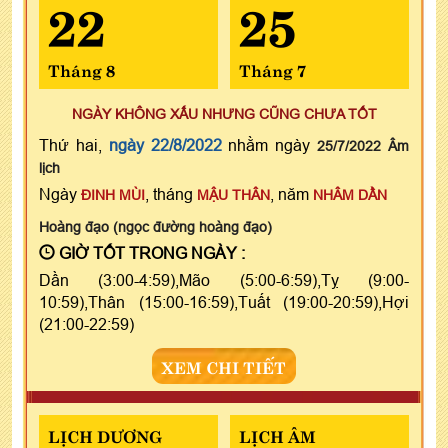
22
25
Tháng 8
Tháng 7
NGÀY KHÔNG XẤU NHƯNG CŨNG CHƯA TỐT
Thứ hai,
ngày 22/8/2022
nhằm ngày
25/7/2022 Âm
lịch
Ngày
, tháng
, năm
ĐINH MÙI
MẬU THÂN
NHÂM DẦN
Hoàng đạo (ngọc đường hoàng đạo)
GIỜ TỐT TRONG NGÀY :
Dần (3:00-4:59),Mão (5:00-6:59),Tỵ (9:00-
10:59),Thân (15:00-16:59),Tuất (19:00-20:59),Hợi
(21:00-22:59)
XEM CHI TIẾT
LỊCH DƯƠNG
LỊCH ÂM