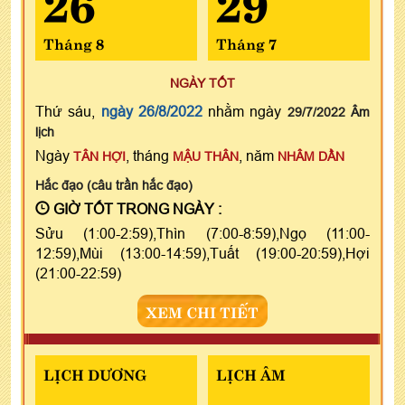
Tháng 8
Tháng 7
NGÀY TỐT
Thứ sáu,
ngày 26/8/2022
nhằm ngày
29/7/2022 Âm
lịch
Ngày
, tháng
, năm
TÂN HỢI
MẬU THÂN
NHÂM DẦN
Hắc đạo (câu trần hắc đạo)
GIỜ TỐT TRONG NGÀY :
Sửu (1:00-2:59),Thìn (7:00-8:59),Ngọ (11:00-
12:59),Mùi (13:00-14:59),Tuất (19:00-20:59),Hợi
(21:00-22:59)
XEM CHI TIẾT
LỊCH DƯƠNG
LỊCH ÂM