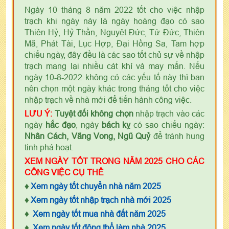
Ngày 10 tháng 8 năm 2022 tốt cho việc nhập
trạch khi ngày này là ngày hoàng đạo có sao
Thiên Hỷ, Hỷ Thần, Nguyệt Đức, Tứ Đức, Thiên
Mã, Phát Tài, Lục Hợp, Đại Hồng Sa, Tam hợp
chiếu ngày, đây đều là các sao tốt chủ sự về nhập
trạch mang lại nhiều cát khí và may mắn. Nếu
ngày 10-8-2022 không có các yếu tố này thì bạn
nên chọn một ngày khác trong tháng tốt cho việc
nhập trạch về nhà mới để tiến hành công việc.
LƯU Ý:
Tuyệt đối không chọn
nhập trạch vào các
ngày
hắc đạo
, ngày
bách kỵ
có sao chiếu ngày:
Nhân Cách, Vãng Vong, Ngũ Quỷ
để tránh hung
tinh phá hoạt.
XEM NGÀY TỐT TRONG NĂM 2025 CHO CÁC
CÔNG VIỆC CỤ THỂ
♦
Xem ngày tốt chuyển nhà năm 2025
♦
Xem ngày tốt nhập trạch nhà mới 2025
♦
Xem ngày tốt mua nhà đất năm 2025
♦
Xem ngày tốt động thổ làm nhà 2025