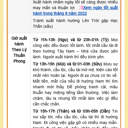
Xuất hành nhằm ngày tốt sẽ càng được nhiều
may mắn và thuận lợi
Xem ngày tốt xuất
hành trong tháng 8 năm 2022
Tránh xuất hành hướng Lên Trời gặp Hạc
Thần (xấu)
Giờ xuất
Từ 11h-13h (Ngọ) và từ 23h-01h (Tý)
Mọi
hành
công việc đều được tốt lành, tốt nhất cầu tài đi
Theo Lý
theo hướng Tây Nam – Nhà cửa được yên
Thuần
lành. Người xuất hành thì đều bình yên.
Phong
Từ 13h-15h (Mùi) và từ 01-03h (Sửu)
Mưu sự
khó thành, cầu lộc, cầu tài mờ mịt. Kiện cáo tốt
nhất nên hoãn lại. Người đi xa chưa có tin về.
Mất tiền, mất của nếu đi hướng Nam thì tìm
nhanh mới thấy. Đề phòng tranh cãi, mâu
thuẫn hay miệng tiếng tầm thường. Việc làm
chậm, lâu la nhưng tốt nhất làm việc gì đều
cần chắc chắn.
Từ 15h-17h (Thân) và từ 03h-05h (Dần)
Tin
vui sắp tới, nếu cầu lộc, cầu tài thì đi hướng
Nam. Đi công việc gặp gỡ có nhiều may mắn.