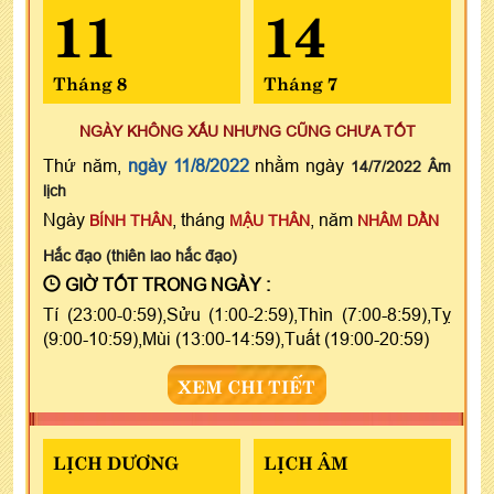
11
14
Tháng 8
Tháng 7
NGÀY KHÔNG XẤU NHƯNG CŨNG CHƯA TỐT
Thứ năm,
ngày 11/8/2022
nhằm ngày
14/7/2022 Âm
lịch
Ngày
, tháng
, năm
BÍNH THÂN
MẬU THÂN
NHÂM DẦN
Hắc đạo (thiên lao hắc đạo)
GIỜ TỐT TRONG NGÀY :
Tí (23:00-0:59),Sửu (1:00-2:59),Thìn (7:00-8:59),Tỵ
(9:00-10:59),Mùi (13:00-14:59),Tuất (19:00-20:59)
XEM CHI TIẾT
LỊCH DƯƠNG
LỊCH ÂM