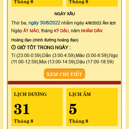
Tháng 8
Tháng 8
NGÀY
XẤU
Thứ ba,
ngày 30/8/2022
nhằm ngày
4/8/2022 Âm lịch
Ngày
, tháng
, năm
ẤT MÃO
KỶ DẬU
NHÂM DẦN
Hoàng đạo (minh đường hoàng đạo)
GIỜ TỐT TRONG NGÀY :
Tí (23:00-0:59),Dần (3:00-4:59),Mão (5:00-6:59),Ngọ
(11:00-12:59),Mùi (13:00-14:59),Dậu (17:00-18:59)
XEM CHI TIẾT
LỊCH DƯƠNG
LỊCH ÂM
31
5
Tháng 8
Tháng 8