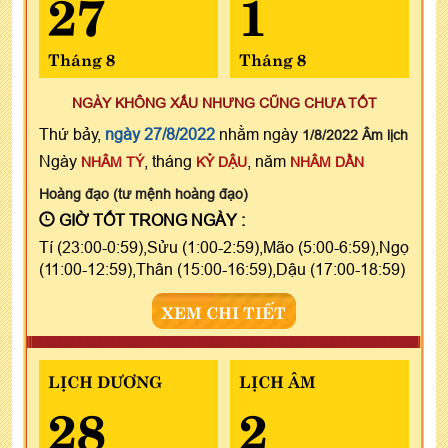
27
1
Tháng 8
Tháng 8
NGÀY KHÔNG XẤU NHƯNG CŨNG CHƯA TỐT
Thứ bảy,
ngày 27/8/2022
nhằm ngày
1/8/2022 Âm lịch
Ngày
, tháng
, năm
NHÂM TÝ
KỶ DẬU
NHÂM DẦN
Hoàng đạo (tư mệnh hoàng đạo)
GIỜ TỐT TRONG NGÀY :
Tí (23:00-0:59),Sửu (1:00-2:59),Mão (5:00-6:59),Ngọ
(11:00-12:59),Thân (15:00-16:59),Dậu (17:00-18:59)
XEM CHI TIẾT
LỊCH DƯƠNG
LỊCH ÂM
28
2