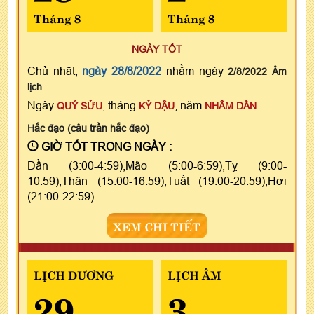
Tháng 8
Tháng 8
NGÀY TỐT
Chủ nhật,
ngày 28/8/2022
nhằm ngày
2/8/2022 Âm
lịch
Ngày
, tháng
, năm
QUÝ SỬU
KỶ DẬU
NHÂM DẦN
Hắc đạo (câu trần hắc đạo)
GIỜ TỐT TRONG NGÀY :
Dần (3:00-4:59),Mão (5:00-6:59),Tỵ (9:00-
10:59),Thân (15:00-16:59),Tuất (19:00-20:59),Hợi
(21:00-22:59)
XEM CHI TIẾT
LỊCH DƯƠNG
LỊCH ÂM
29
3