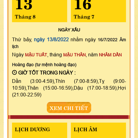
13
16
Tháng 8
Tháng 7
NGÀY
XẤU
Thứ bảy,
ngày 13/8/2022
nhằm ngày
16/7/2022 Âm
lịch
Ngày
, tháng
, năm
MẬU TUẤT
MẬU THÂN
NHÂM DẦN
Hoàng đạo (tư mệnh hoàng đạo)
GIỜ TỐT TRONG NGÀY :
Dần (3:00-4:59),Thìn (7:00-8:59),Tỵ (9:00-
10:59),Thân (15:00-16:59),Dậu (17:00-18:59),Hợi
(21:00-22:59)
XEM CHI TIẾT
LỊCH DƯƠNG
LỊCH ÂM