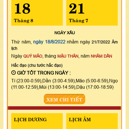
18
21
Tháng 8
Tháng 7
NGÀY
XẤU
Thứ năm,
ngày 18/8/2022
nhằm ngày
21/7/2022 Âm
lịch
Ngày
, tháng
, năm
QUÝ MÃO
MẬU THÂN
NHÂM DẦN
Hắc đạo (chu tước hắc đạo)
GIỜ TỐT TRONG NGÀY :
Tí (23:00-0:59),Dần (3:00-4:59),Mão (5:00-6:59),Ngọ
(11:00-12:59),Mùi (13:00-14:59),Dậu (17:00-18:59)
XEM CHI TIẾT
LỊCH DƯƠNG
LỊCH ÂM