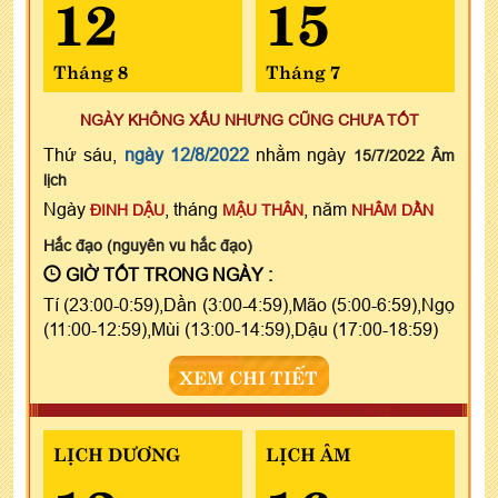
12
15
Tháng 8
Tháng 7
NGÀY KHÔNG XẤU NHƯNG CŨNG CHƯA TỐT
Thứ sáu,
ngày 12/8/2022
nhằm ngày
15/7/2022 Âm
lịch
Ngày
, tháng
, năm
ĐINH DẬU
MẬU THÂN
NHÂM DẦN
Hắc đạo (nguyên vu hắc đạo)
GIỜ TỐT TRONG NGÀY :
Tí (23:00-0:59),Dần (3:00-4:59),Mão (5:00-6:59),Ngọ
(11:00-12:59),Mùi (13:00-14:59),Dậu (17:00-18:59)
XEM CHI TIẾT
LỊCH DƯƠNG
LỊCH ÂM