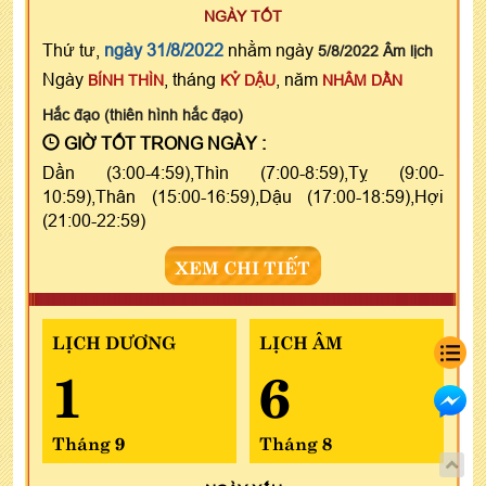
NGÀY TỐT
Thứ tư,
ngày 31/8/2022
nhằm ngày
5/8/2022 Âm lịch
Ngày
, tháng
, năm
BÍNH THÌN
KỶ DẬU
NHÂM DẦN
Hắc đạo (thiên hình hắc đạo)
GIỜ TỐT TRONG NGÀY :
Dần (3:00-4:59),Thìn (7:00-8:59),Tỵ (9:00-
10:59),Thân (15:00-16:59),Dậu (17:00-18:59),Hợi
(21:00-22:59)
XEM CHI TIẾT
LỊCH DƯƠNG
LỊCH ÂM
1
6
Tháng 9
Tháng 8