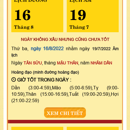
16
19
Tháng 8
Tháng 7
NGÀY KHÔNG XẤU NHƯNG CŨNG CHƯA TỐT
Thứ ba,
ngày 16/8/2022
nhằm ngày
19/7/2022 Âm
lịch
Ngày
, tháng
, năm
TÂN SỬU
MẬU THÂN
NHÂM DẦN
Hoàng đạo (minh đường hoàng đạo)
GIỜ TỐT TRONG NGÀY :
Dần (3:00-4:59),Mão (5:00-6:59),Tỵ (9:00-
10:59),Thân (15:00-16:59),Tuất (19:00-20:59),Hợi
(21:00-22:59)
XEM CHI TIẾT