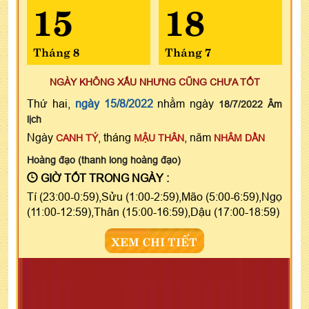
15
18
Tháng 8
Tháng 7
NGÀY KHÔNG XẤU NHƯNG CŨNG CHƯA TỐT
Thứ hai,
ngày 15/8/2022
nhằm ngày
18/7/2022 Âm
lịch
Ngày
, tháng
, năm
CANH TÝ
MẬU THÂN
NHÂM DẦN
Hoàng đạo (thanh long hoàng đạo)
GIỜ TỐT TRONG NGÀY :
Tí (23:00-0:59),Sửu (1:00-2:59),Mão (5:00-6:59),Ngọ
(11:00-12:59),Thân (15:00-16:59),Dậu (17:00-18:59)
XEM CHI TIẾT