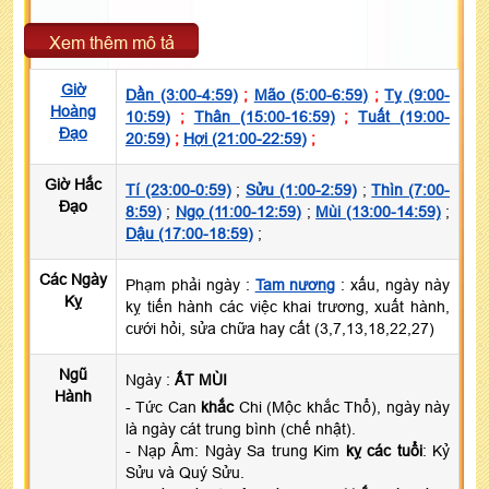
Xem thêm mô tả
Giờ
Dần (3:00-4:59)
;
Mão (5:00-6:59)
;
Tỵ (9:00-
Hoàng
10:59)
;
Thân (15:00-16:59)
;
Tuất (19:00-
Đạo
20:59)
;
Hợi (21:00-22:59)
;
Giờ Hắc
Tí (23:00-0:59)
;
Sửu (1:00-2:59)
;
Thìn (7:00-
Đạo
8:59)
;
Ngọ (11:00-12:59)
;
Mùi (13:00-14:59)
;
Dậu (17:00-18:59)
;
Các Ngày
Phạm phải ngày :
Tam nương
: xấu, ngày này
Kỵ
kỵ tiến hành các việc khai trương, xuất hành,
cưới hỏi, sửa chữa hay cất (3,7,13,18,22,27)
Ngũ
Ngày :
ẤT MÙI
Hành
- Tức Can
khắc
Chi (Mộc khắc Thổ), ngày này
là ngày cát trung bình (chế nhật).
- Nạp Âm: Ngày Sa trung Kim
kỵ các tuổi
: Kỷ
Sửu và Quý Sửu.