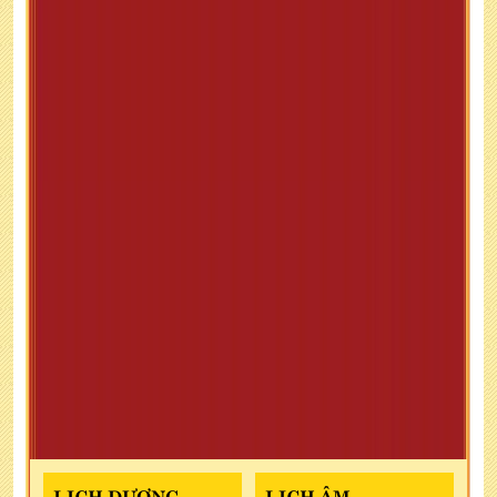
LỊCH DƯƠNG
LỊCH ÂM