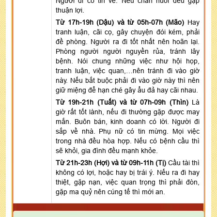
Người đi có tin về. Nếu chăn nuôi đều gặp
thuận lợi.
Từ 17h-19h (Dậu) và từ 05h-07h (Mão)
Hay
tranh luận, cãi cọ, gây chuyện đói kém, phải
đề phòng. Người ra đi tốt nhất nên hoãn lại.
Phòng người người nguyền rủa, tránh lây
bệnh. Nói chung những việc như hội họp,
tranh luận, việc quan,…nên tránh đi vào giờ
này. Nếu bắt buộc phải đi vào giờ này thì nên
giữ miệng để hạn ché gây ẩu đả hay cãi nhau.
Từ 19h-21h (Tuất) và từ 07h-09h (Thìn)
Là
giờ rất tốt lành, nếu đi thường gặp được may
mắn. Buôn bán, kinh doanh có lời. Người đi
sắp về nhà. Phụ nữ có tin mừng. Mọi việc
trong nhà đều hòa hợp. Nếu có bệnh cầu thì
sẽ khỏi, gia đình đều mạnh khỏe.
Từ 21h-23h (Hợi) và từ 09h-11h (Tị)
Cầu tài thì
không có lợi, hoặc hay bị trái ý. Nếu ra đi hay
thiệt, gặp nạn, việc quan trọng thì phải đòn,
gặp ma quỷ nên cúng tế thì mới an.