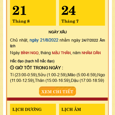
21
24
Tháng 8
Tháng 7
NGÀY
XẤU
Chủ nhật,
ngày 21/8/2022
nhằm ngày
24/7/2022 Âm
lịch
Ngày
, tháng
, năm
BÍNH NGỌ
MẬU THÂN
NHÂM DẦN
Hắc đạo (bạch hổ hắc đạo)
GIỜ TỐT TRONG NGÀY :
Tí (23:00-0:59),Sửu (1:00-2:59),Mão (5:00-6:59),Ngọ
(11:00-12:59),Thân (15:00-16:59),Dậu (17:00-18:59)
XEM CHI TIẾT
LỊCH DƯƠNG
LỊCH ÂM