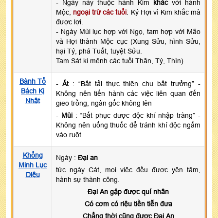
- Ngày này thuộc hành Kim
khắc
với hành
Mộc,
ngoại trừ các tuổi
: Kỷ Hợi vì Kim khắc mà
được lợi.
- Ngày Mùi lục hợp với Ngọ, tam hợp với Mão
và Hợi thành Mộc cục (Xung Sửu, hình Sửu,
hại Tý, phá Tuất, tuyệt Sửu.
Tam Sát kị mệnh các tuổi Thân, Tý, Thìn)
Bành Tổ
-
Ất
: “Bất tải thực thiên chu bất trưởng” -
Bách Kị
Không nên tiến hành các việc liên quan đến
Nhật
gieo trồng, ngàn gốc không lên
-
Mùi
: “Bất phục dược độc khí nhập tràng” -
Không nên uống thuốc để tránh khí độc ngấm
vào ruột
Khổng
Ngày :
Đại an
Minh Lục
tức ngày Cát, mọi việc đều được yên tâm,
Diệu
hành sự thành công.
Đại An gặp được quí nhân
Có cơm có riệu tiền tiễn đưa
Chẳng thời cũng được Đại An