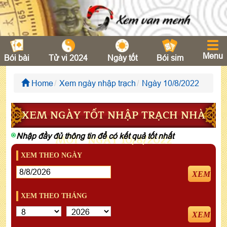
Menu
Bói bài
Tử vi 2024
Ngày tốt
Bói sim
Home
Xem ngày nhập trạch
Ngày 10/8/2022
XEM NGÀY TỐT NHẬP TRẠCH NHÀ
Nhập đầy đủ thông tin để có kết quả tốt nhất
MỚI - NGÀY 10/8/2022
XEM THEO NGÀY
XEM
XEM THEO THÁNG
XEM