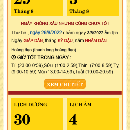
Tháng 8
Tháng 8
NGÀY KHÔNG XẤU NHƯNG CŨNG CHƯA TỐT
Thứ hai,
ngày 29/8/2022
nhằm ngày
3/8/2022 Âm lịch
Ngày
, tháng
, năm
GIÁP DẦN
KỶ DẬU
NHÂM DẦN
Hoàng đạo (thanh long hoàng đạo)
GIỜ TỐT TRONG NGÀY :
Tí (23:00-0:59),Sửu (1:00-2:59),Thìn (7:00-8:59),Tỵ
(9:00-10:59),Mùi (13:00-14:59),Tuất (19:00-20:59)
XEM CHI TIẾT
LỊCH DƯƠNG
LỊCH ÂM
30
4