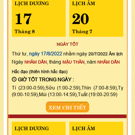
LỊCH DƯƠNG
LỊCH ÂM
17
20
Tháng 8
Tháng 7
NGÀY TỐT
Thứ tư,
ngày 17/8/2022
nhằm ngày
20/7/2022 Âm lịch
Ngày
, tháng
, năm
NHÂM DẦN
MẬU THÂN
NHÂM DẦN
Hắc đạo (thiên hình hắc đạo)
GIỜ TỐT TRONG NGÀY :
Tí (23:00-0:59),Sửu (1:00-2:59),Thìn (7:00-8:59),Tỵ
(9:00-10:59),Mùi (13:00-14:59),Tuất (19:00-20:59)
XEM CHI TIẾT
LỊCH DƯƠNG
LỊCH ÂM