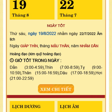
19
22
Tháng 8
Tháng 7
NGÀY TỐT
Thứ sáu,
ngày 19/8/2022
nhằm ngày
22/7/2022 Âm
lịch
Ngày
, tháng
, năm
GIÁP THÌN
MẬU THÂN
NHÂM DẦN
Hoàng đạo (kim quỹ hoàng đạo)
GIỜ TỐT TRONG NGÀY :
Dần (3:00-4:59),Thìn (7:00-8:59),Tỵ (9:00-
10:59),Thân (15:00-16:59),Dậu (17:00-18:59),Hợi
(21:00-22:59)
XEM CHI TIẾT
LỊCH DƯƠNG
LỊCH ÂM