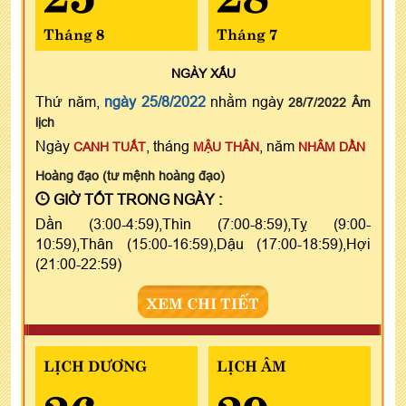
Tháng 8
Tháng 7
NGÀY
XẤU
Thứ năm,
ngày 25/8/2022
nhằm ngày
28/7/2022 Âm
lịch
Ngày
, tháng
, năm
CANH TUẤT
MẬU THÂN
NHÂM DẦN
Hoàng đạo (tư mệnh hoàng đạo)
GIỜ TỐT TRONG NGÀY :
Dần (3:00-4:59),Thìn (7:00-8:59),Tỵ (9:00-
10:59),Thân (15:00-16:59),Dậu (17:00-18:59),Hợi
(21:00-22:59)
XEM CHI TIẾT
LỊCH DƯƠNG
LỊCH ÂM
26
29