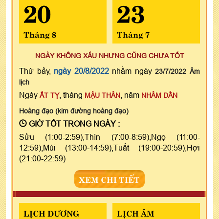
20
23
Tháng 8
Tháng 7
NGÀY KHÔNG XẤU NHƯNG CŨNG CHƯA TỐT
Thứ bảy,
ngày 20/8/2022
nhằm ngày
23/7/2022 Âm
lịch
Ngày
, tháng
, năm
ẤT TỴ
MẬU THÂN
NHÂM DẦN
Hoàng đạo (kim đường hoàng đạo)
GIỜ TỐT TRONG NGÀY :
Sửu (1:00-2:59),Thìn (7:00-8:59),Ngọ (11:00-
12:59),Mùi (13:00-14:59),Tuất (19:00-20:59),Hợi
(21:00-22:59)
XEM CHI TIẾT
LỊCH DƯƠNG
LỊCH ÂM