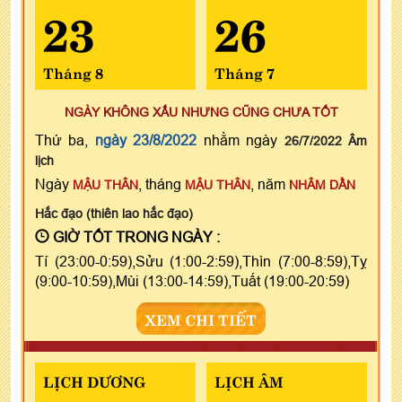
23
26
Tháng 8
Tháng 7
NGÀY KHÔNG XẤU NHƯNG CŨNG CHƯA TỐT
Thứ ba,
ngày 23/8/2022
nhằm ngày
26/7/2022 Âm
lịch
Ngày
, tháng
, năm
MẬU THÂN
MẬU THÂN
NHÂM DẦN
Hắc đạo (thiên lao hắc đạo)
GIỜ TỐT TRONG NGÀY :
Tí (23:00-0:59),Sửu (1:00-2:59),Thìn (7:00-8:59),Tỵ
(9:00-10:59),Mùi (13:00-14:59),Tuất (19:00-20:59)
XEM CHI TIẾT
LỊCH DƯƠNG
LỊCH ÂM