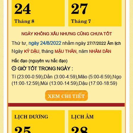
24
27
Tháng 8
Tháng 7
NGÀY KHÔNG XẤU NHƯNG CŨNG CHƯA TỐT
Thứ tư,
ngày 24/8/2022
nhằm ngày
27/7/2022 Âm lịch
Ngày
, tháng
, năm
KỶ DẬU
MẬU THÂN
NHÂM DẦN
Hắc đạo (nguyên vu hắc đạo)
GIỜ TỐT TRONG NGÀY :
Tí (23:00-0:59),Dần (3:00-4:59),Mão (5:00-6:59),Ngọ
(11:00-12:59),Mùi (13:00-14:59),Dậu (17:00-18:59)
XEM CHI TIẾT
LỊCH DƯƠNG
LỊCH ÂM
25
28