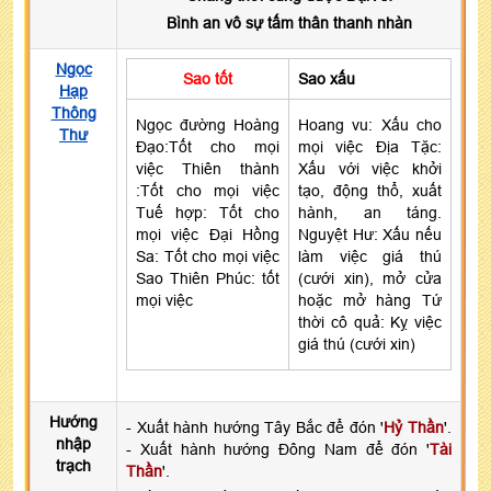
Bình an vô sự tấm thân thanh nhàn
Ngọc
Sao tốt
Sao xấu
Hạp
Thông
Ngọc đường Hoàng
Hoang vu: Xấu cho
Thư
Đạo:Tốt cho mọi
mọi việc Địa Tặc:
việc Thiên thành
Xấu với việc khởi
:Tốt cho mọi việc
tạo, động thổ, xuất
Tuế hợp: Tốt cho
hành, an táng.
mọi việc Đại Hồng
Nguyệt Hư: Xấu nếu
Sa: Tốt cho mọi việc
làm việc giá thú
Sao Thiên Phúc: tốt
(cưới xin), mở cửa
mọi việc
hoặc mở hàng Tứ
thời cô quả: Kỵ việc
giá thú (cưới xin)
Hướng
- Xuất hành hướng Tây Bắc để đón '
Hỷ Thần
'.
nhập
- Xuất hành hướng Đông Nam để đón '
Tài
trạch
Thần
'.