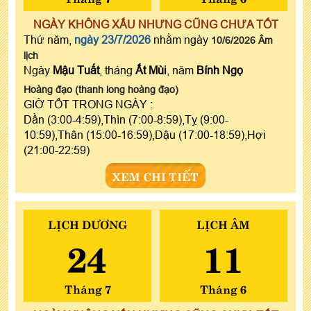
NGÀY KHÔNG XẤU NHƯNG CŨNG CHƯA TỐT
Thứ năm,
ngày 23/7/2026
nhằm ngày
10/6/2026 Âm
lịch
Ngày
Mậu Tuất
, tháng
Ất Mùi
, năm
Bính Ngọ
Hoàng đạo (thanh long hoàng đạo)
GIỜ TỐT TRONG NGÀY :
Dần (3:00-4:59),Thìn (7:00-8:59),Tỵ (9:00-
10:59),Thân (15:00-16:59),Dậu (17:00-18:59),Hợi
(21:00-22:59)
XEM CHI TIẾT
LỊCH DƯƠNG
LỊCH ÂM
24
11
Tháng 7
Tháng 6