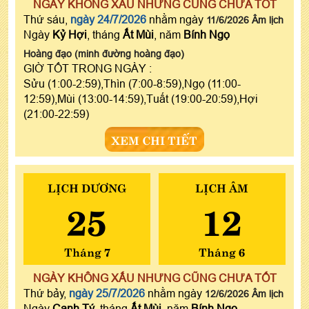
NGÀY KHÔNG XẤU NHƯNG CŨNG CHƯA TỐT
Thứ sáu,
ngày 24/7/2026
nhằm ngày
11/6/2026 Âm lịch
Ngày
Kỷ Hợi
, tháng
Ất Mùi
, năm
Bính Ngọ
Hoàng đạo (minh đường hoàng đạo)
GIỜ TỐT TRONG NGÀY :
Sửu (1:00-2:59),Thìn (7:00-8:59),Ngọ (11:00-
12:59),Mùi (13:00-14:59),Tuất (19:00-20:59),Hợi
(21:00-22:59)
XEM CHI TIẾT
LỊCH DƯƠNG
LỊCH ÂM
25
12
Tháng 7
Tháng 6
NGÀY KHÔNG XẤU NHƯNG CŨNG CHƯA TỐT
Thứ bảy,
ngày 25/7/2026
nhằm ngày
12/6/2026 Âm lịch
Ngày
Canh Tý
, tháng
Ất Mùi
, năm
Bính Ngọ