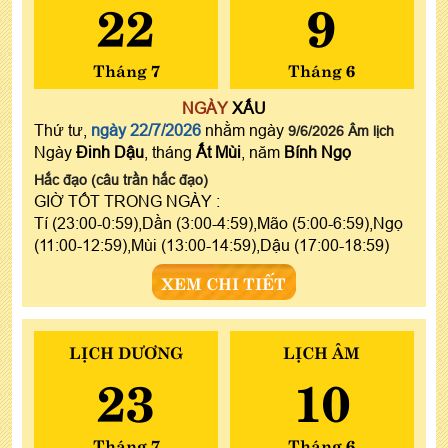
22
9
Tháng 7
Tháng 6
NGÀY
XẤU
Thứ tư,
ngày 22/7/2026
nhằm ngày
9/6/2026 Âm lịch
Ngày
Đinh Dậu
, tháng
Ất Mùi
, năm
Bính Ngọ
Hắc đạo (câu trần hắc đạo)
GIỜ TỐT TRONG NGÀY :
Tí (23:00-0:59),Dần (3:00-4:59),Mão (5:00-6:59),Ngọ
(11:00-12:59),Mùi (13:00-14:59),Dậu (17:00-18:59)
XEM CHI TIẾT
LỊCH DƯƠNG
LỊCH ÂM
23
10
Tháng 7
Tháng 6