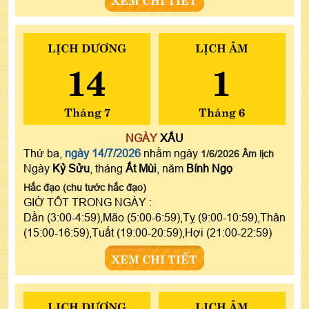
LỊCH DƯƠNG
LỊCH ÂM
14
1
Tháng 7
Tháng 6
NGÀY
XẤU
Thứ ba,
ngày 14/7/2026
nhằm ngày
1/6/2026 Âm lịch
Ngày
Kỷ Sửu
, tháng
Ất Mùi
, năm
Bính Ngọ
Hắc đạo (chu tước hắc đạo)
GIỜ TỐT TRONG NGÀY :
Dần (3:00-4:59),Mão (5:00-6:59),Tỵ (9:00-10:59),Thân
(15:00-16:59),Tuất (19:00-20:59),Hợi (21:00-22:59)
XEM CHI TIẾT
LỊCH DƯƠNG
LỊCH ÂM