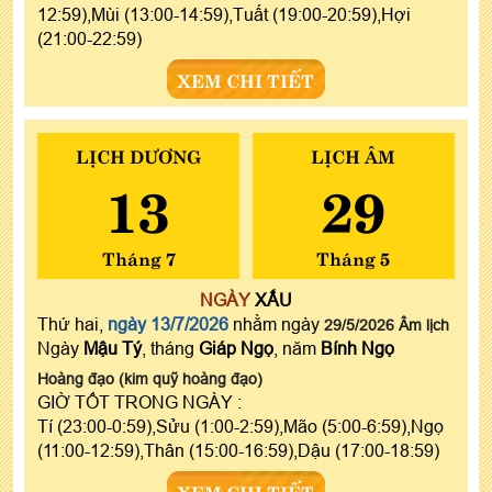
12:59),Mùi (13:00-14:59),Tuất (19:00-20:59),Hợi
(21:00-22:59)
XEM CHI TIẾT
LỊCH DƯƠNG
LỊCH ÂM
13
29
Tháng 7
Tháng 5
NGÀY
XẤU
Thứ hai,
ngày 13/7/2026
nhằm ngày
29/5/2026 Âm lịch
Ngày
Mậu Tý
, tháng
Giáp Ngọ
, năm
Bính Ngọ
Hoàng đạo (kim quỹ hoàng đạo)
GIỜ TỐT TRONG NGÀY :
Tí (23:00-0:59),Sửu (1:00-2:59),Mão (5:00-6:59),Ngọ
(11:00-12:59),Thân (15:00-16:59),Dậu (17:00-18:59)
XEM CHI TIẾT