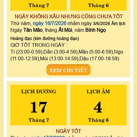
Tháng 7
Tháng 6
NGÀY KHÔNG XẤU NHƯNG CŨNG CHƯA TỐT
Thứ năm,
ngày 16/7/2026
nhằm ngày
3/6/2026 Âm lịch
Ngày
Tân Mão
, tháng
Ất Mùi
, năm
Bính Ngọ
Hoàng đạo (kim đường hoàng đạo)
GIỜ TỐT TRONG NGÀY :
Tí (23:00-0:59),Dần (3:00-4:59),Mão (5:00-6:59),Ngọ
(11:00-12:59),Mùi (13:00-14:59),Dậu (17:00-18:59)
XEM CHI TIẾT
LỊCH DƯƠNG
LỊCH ÂM
17
4
Tháng 7
Tháng 6
NGÀY TỐT