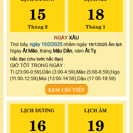
15
18
Tháng 2
Tháng 1
NGÀY
XẤU
Thứ bảy,
ngày 15/2/2025
nhằm ngày
18/1/2025 Âm lịch
Ngày
Ất Mão
, tháng
Mậu Dần
, năm
Ất Tỵ
Hắc đạo (chu tước hắc đạo)
GIỜ TỐT TRONG NGÀY :
Tí (23:00-0:59),Dần (3:00-4:59),Mão (5:00-6:59),Ngọ
(11:00-12:59),Mùi (13:00-14:59),Dậu (17:00-18:59)
XEM CHI TIẾT
LỊCH DƯƠNG
LỊCH ÂM
16
19