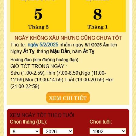
5
8
Tháng 2
Tháng 1
NGÀY KHÔNG XẤU NHƯNG CŨNG CHƯA TỐT
Thứ tư,
ngày 5/2/2025
nhằm ngày
8/1/2025 Âm lịch
Ngày
Ất Tỵ
, tháng
Mậu Dần
, năm
Ất Tỵ
Hoàng đạo (kim đường hoàng đạo)
GIỜ TỐT TRONG NGÀY :
Sửu (1:00-2:59),Thìn (7:00-8:59),Ngọ (11:00-
12:59),Mùi (13:00-14:59),Tuất (19:00-20:59),Hợi
(21:00-22:59)
XEM CHI TIẾT
XEM NGÀY TỐT THEO TUỔI
Chọn tháng (DL):
Chọn tuổi: