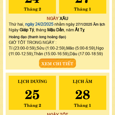
Tháng 2
Tháng 1
NGÀY
XẤU
Thứ hai,
ngày 24/2/2025
nhằm ngày
27/1/2025 Âm lịch
Ngày
Giáp Tý
, tháng
Mậu Dần
, năm
Ất Tỵ
Hoàng đạo (thanh long hoàng đạo)
GIỜ TỐT TRONG NGÀY :
Tí (23:00-0:59),Sửu (1:00-2:59),Mão (5:00-6:59),Ngọ
(11:00-12:59),Thân (15:00-16:59),Dậu (17:00-18:59)
XEM CHI TIẾT
LỊCH DƯƠNG
LỊCH ÂM
25
28
Tháng 2
Tháng 1
NGÀY TỐT