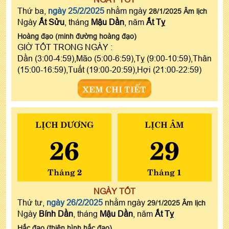
Thứ ba,
ngày 25/2/2025
nhằm ngày
28/1/2025 Âm lịch
Ngày
Ất Sửu
, tháng
Mậu Dần
, năm
Ất Tỵ
Hoàng đạo (minh đường hoàng đạo)
GIỜ TỐT TRONG NGÀY :
Dần (3:00-4:59),Mão (5:00-6:59),Tỵ (9:00-10:59),Thân
(15:00-16:59),Tuất (19:00-20:59),Hợi (21:00-22:59)
XEM CHI TIẾT
LỊCH DƯƠNG
LỊCH ÂM
26
29
Tháng 2
Tháng 1
NGÀY TỐT
Thứ tư,
ngày 26/2/2025
nhằm ngày
29/1/2025 Âm lịch
Ngày
Bính Dần
, tháng
Mậu Dần
, năm
Ất Tỵ
Hắc đạo (thiên hình hắc đạo)