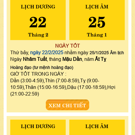
LỊCH DƯƠNG
LỊCH ÂM
22
25
Tháng 2
Tháng 1
NGÀY TỐT
Thứ bảy,
ngày 22/2/2025
nhằm ngày
25/1/2025 Âm lịch
Ngày
Nhâm Tuất
, tháng
Mậu Dần
, năm
Ất Tỵ
Hoàng đạo (tư mệnh hoàng đạo)
GIỜ TỐT TRONG NGÀY :
Dần (3:00-4:59),Thìn (7:00-8:59),Tỵ (9:00-
10:59),Thân (15:00-16:59),Dậu (17:00-18:59),Hợi
(21:00-22:59)
XEM CHI TIẾT
LỊCH DƯƠNG
LỊCH ÂM