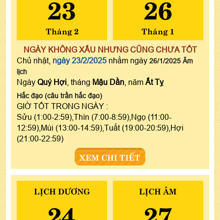
23
26
Tháng 2
Tháng 1
NGÀY KHÔNG XẤU NHƯNG CŨNG CHƯA TỐT
Chủ nhật,
ngày 23/2/2025
nhằm ngày
26/1/2025 Âm
lịch
Ngày
Quý Hợi
, tháng
Mậu Dần
, năm
Ất Tỵ
Hắc đạo (câu trần hắc đạo)
GIỜ TỐT TRONG NGÀY :
Sửu (1:00-2:59),Thìn (7:00-8:59),Ngọ (11:00-
12:59),Mùi (13:00-14:59),Tuất (19:00-20:59),Hợi
(21:00-22:59)
XEM CHI TIẾT
LỊCH DƯƠNG
LỊCH ÂM
24
27