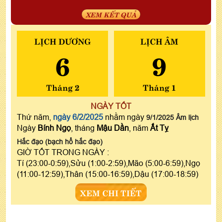
XEM KẾT QUẢ
LỊCH DƯƠNG
LỊCH ÂM
6
9
Tháng 2
Tháng 1
NGÀY TỐT
Thứ năm,
ngày 6/2/2025
nhằm ngày
9/1/2025 Âm lịch
Ngày
Bính Ngọ
, tháng
Mậu Dần
, năm
Ất Tỵ
Hắc đạo (bạch hổ hắc đạo)
GIỜ TỐT TRONG NGÀY :
Tí (23:00-0:59),Sửu (1:00-2:59),Mão (5:00-6:59),Ngọ
(11:00-12:59),Thân (15:00-16:59),Dậu (17:00-18:59)
XEM CHI TIẾT