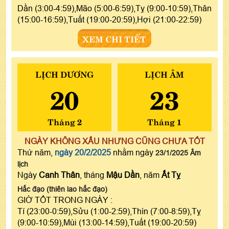
Dần (3:00-4:59),Mão (5:00-6:59),Tỵ (9:00-10:59),Thân
(15:00-16:59),Tuất (19:00-20:59),Hợi (21:00-22:59)
XEM CHI TIẾT
LỊCH DƯƠNG
LỊCH ÂM
20
23
Tháng 2
Tháng 1
NGÀY KHÔNG XẤU NHƯNG CŨNG CHƯA TỐT
Thứ năm,
ngày 20/2/2025
nhằm ngày
23/1/2025 Âm
lịch
Ngày
Canh Thân
, tháng
Mậu Dần
, năm
Ất Tỵ
Hắc đạo (thiên lao hắc đạo)
GIỜ TỐT TRONG NGÀY :
Tí (23:00-0:59),Sửu (1:00-2:59),Thìn (7:00-8:59),Tỵ
(9:00-10:59),Mùi (13:00-14:59),Tuất (19:00-20:59)