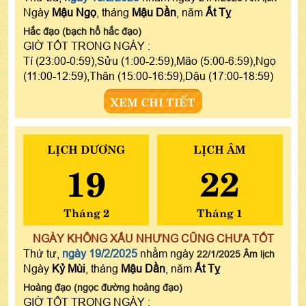
Ngày
Mậu Ngọ
, tháng
Mậu Dần
, năm
Ất Tỵ
Hắc đạo (bạch hổ hắc đạo)
GIỜ TỐT TRONG NGÀY :
Tí (23:00-0:59),Sửu (1:00-2:59),Mão (5:00-6:59),Ngọ
(11:00-12:59),Thân (15:00-16:59),Dậu (17:00-18:59)
XEM CHI TIẾT
LỊCH DƯƠNG
LỊCH ÂM
19
22
Tháng 2
Tháng 1
NGÀY KHÔNG XẤU NHƯNG CŨNG CHƯA TỐT
Thứ tư,
ngày 19/2/2025
nhằm ngày
22/1/2025 Âm lịch
Ngày
Kỷ Mùi
, tháng
Mậu Dần
, năm
Ất Tỵ
Hoàng đạo (ngọc đường hoàng đạo)
GIỜ TỐT TRONG NGÀY :