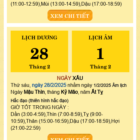
(11:00-12:59),Mùi (13:00-14:59),Dậu (17:00-18:59)
XEM CHI TIẾT
LỊCH DƯƠNG
LỊCH ÂM
28
1
Tháng 2
Tháng 2
NGÀY
XẤU
Thứ sáu,
ngày 28/2/2025
nhằm ngày
1/2/2025 Âm lịch
Ngày
Mậu Thìn
, tháng
Kỷ Mão
, năm
Ất Tỵ
Hắc đạo (thiên hình hắc đạo)
GIỜ TỐT TRONG NGÀY :
Dần (3:00-4:59),Thìn (7:00-8:59),Tỵ (9:00-
10:59),Thân (15:00-16:59),Dậu (17:00-18:59),Hợi
(21:00-22:59)
XEM CHI TIẾT