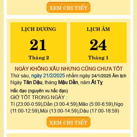
XEM CHI TIẾT
LỊCH DƯƠNG
LỊCH ÂM
21
24
Tháng 2
Tháng 1
NGÀY KHÔNG XẤU NHƯNG CŨNG CHƯA TỐT
Thứ sáu,
ngày 21/2/2025
nhằm ngày
24/1/2025 Âm lịch
Ngày
Tân Dậu
, tháng
Mậu Dần
, năm
Ất Tỵ
Hắc đạo (nguyên vu hắc đạo)
GIỜ TỐT TRONG NGÀY :
Tí (23:00-0:59),Dần (3:00-4:59),Mão (5:00-6:59),Ngọ
(11:00-12:59),Mùi (13:00-14:59),Dậu (17:00-18:59)
XEM CHI TIẾT