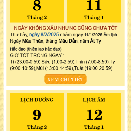
8
11
Tháng 2
Tháng 1
NGÀY KHÔNG XẤU NHƯNG CŨNG CHƯA TỐT
Thứ bảy,
ngày 8/2/2025
nhằm ngày
11/1/2025 Âm lịch
Ngày
Mậu Thân
, tháng
Mậu Dần
, năm
Ất Tỵ
Hắc đạo (thiên lao hắc đạo)
GIỜ TỐT TRONG NGÀY :
Tí (23:00-0:59),Sửu (1:00-2:59),Thìn (7:00-8:59),Tỵ
(9:00-10:59),Mùi (13:00-14:59),Tuất (19:00-20:59)
XEM CHI TIẾT
LỊCH DƯƠNG
LỊCH ÂM
9
12
Tháng 2
Tháng 1