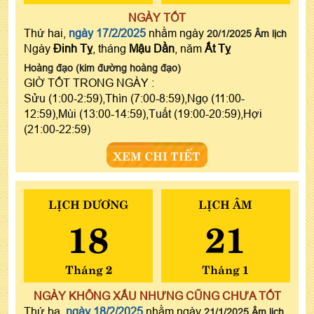
NGÀY TỐT
Thứ hai,
ngày 17/2/2025
nhằm ngày
20/1/2025 Âm lịch
Ngày
Đinh Tỵ
, tháng
Mậu Dần
, năm
Ất Tỵ
Hoàng đạo (kim đường hoàng đạo)
GIỜ TỐT TRONG NGÀY :
Sửu (1:00-2:59),Thìn (7:00-8:59),Ngọ (11:00-
12:59),Mùi (13:00-14:59),Tuất (19:00-20:59),Hợi
(21:00-22:59)
XEM CHI TIẾT
LỊCH DƯƠNG
LỊCH ÂM
18
21
Tháng 2
Tháng 1
NGÀY KHÔNG XẤU NHƯNG CŨNG CHƯA TỐT
Thứ ba,
ngày 18/2/2025
nhằm ngày
21/1/2025 Âm lịch