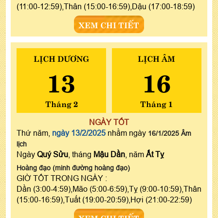
(11:00-12:59),Thân (15:00-16:59),Dậu (17:00-18:59)
XEM CHI TIẾT
LỊCH DƯƠNG
LỊCH ÂM
13
16
Tháng 2
Tháng 1
NGÀY TỐT
Thứ năm,
ngày 13/2/2025
nhằm ngày
16/1/2025 Âm
lịch
Ngày
Quý Sửu
, tháng
Mậu Dần
, năm
Ất Tỵ
Hoàng đạo (minh đường hoàng đạo)
GIỜ TỐT TRONG NGÀY :
Dần (3:00-4:59),Mão (5:00-6:59),Tỵ (9:00-10:59),Thân
(15:00-16:59),Tuất (19:00-20:59),Hợi (21:00-22:59)
XEM CHI TIẾT