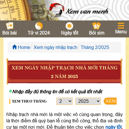
Menu
Bói bài
Tử vi 2024
Ngày tốt
Bói sim
Home
Xem ngày nhập trạch
Tháng 2/2025
XEM NGÀY NHẬP TRẠCH NHÀ MỚI THÁNG
2 NĂM 2025
Nhập đầy đủ thông tin để có kết quả tốt nhất
XEM
XEM THEO THÁNG
Nhập trạch nhà mới là một việc vô cùng quan trọng, đây
là thời điểm để quý bạn lễ cúng thổ công, thổ địa và định
cư tại một nơi mới. Để thuận tiện cho việc chọn
ngày tốt
,