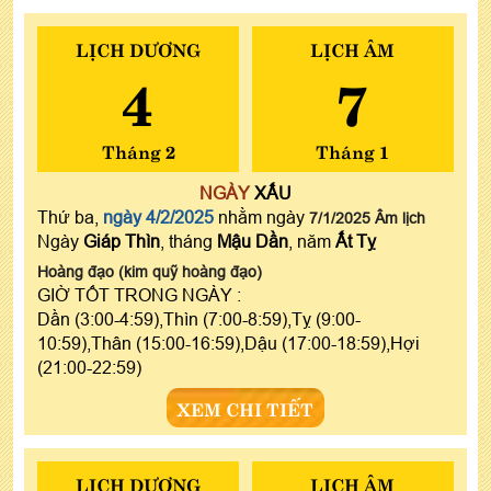
LỊCH DƯƠNG
LỊCH ÂM
4
7
Tháng 2
Tháng 1
NGÀY
XẤU
Thứ ba,
ngày 4/2/2025
nhằm ngày
7/1/2025 Âm lịch
Ngày
Giáp Thìn
, tháng
Mậu Dần
, năm
Ất Tỵ
Hoàng đạo (kim quỹ hoàng đạo)
GIỜ TỐT TRONG NGÀY :
Dần (3:00-4:59),Thìn (7:00-8:59),Tỵ (9:00-
10:59),Thân (15:00-16:59),Dậu (17:00-18:59),Hợi
(21:00-22:59)
XEM CHI TIẾT
LỊCH DƯƠNG
LỊCH ÂM