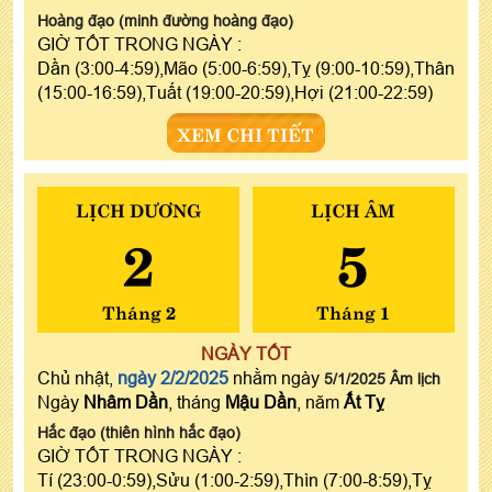
Hoàng đạo (minh đường hoàng đạo)
GIỜ TỐT TRONG NGÀY :
Dần (3:00-4:59),Mão (5:00-6:59),Tỵ (9:00-10:59),Thân
(15:00-16:59),Tuất (19:00-20:59),Hợi (21:00-22:59)
XEM CHI TIẾT
LỊCH DƯƠNG
LỊCH ÂM
2
5
Tháng 2
Tháng 1
NGÀY TỐT
Chủ nhật,
ngày 2/2/2025
nhằm ngày
5/1/2025 Âm lịch
Ngày
Nhâm Dần
, tháng
Mậu Dần
, năm
Ất Tỵ
Hắc đạo (thiên hình hắc đạo)
GIỜ TỐT TRONG NGÀY :
Tí (23:00-0:59),Sửu (1:00-2:59),Thìn (7:00-8:59),Tỵ