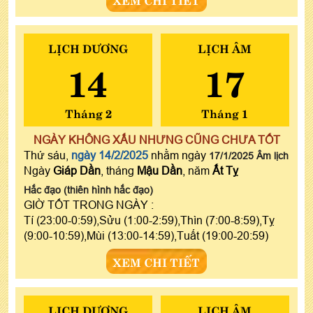
LỊCH DƯƠNG
LỊCH ÂM
14
17
Tháng 2
Tháng 1
NGÀY KHÔNG XẤU NHƯNG CŨNG CHƯA TỐT
Thứ sáu,
ngày 14/2/2025
nhằm ngày
17/1/2025 Âm lịch
Ngày
Giáp Dần
, tháng
Mậu Dần
, năm
Ất Tỵ
Hắc đạo (thiên hình hắc đạo)
GIỜ TỐT TRONG NGÀY :
Tí (23:00-0:59),Sửu (1:00-2:59),Thìn (7:00-8:59),Tỵ
(9:00-10:59),Mùi (13:00-14:59),Tuất (19:00-20:59)
XEM CHI TIẾT
LỊCH DƯƠNG
LỊCH ÂM