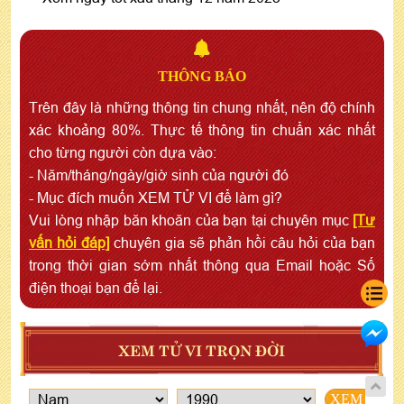
THÔNG BÁO
Trên đây là những thông tin chung nhất, nên độ chính
xác khoảng 80%. Thực tế thông tin chuẩn xác nhất
cho từng người còn dựa vào:
- Năm/tháng/ngày/giờ sinh của người đó
- Mục đích muốn XEM TỬ VI để làm gì?
Vui lòng nhập băn khoăn của bạn tại chuyên mục
[Tư
vấn hỏi đáp]
chuyên gia sẽ phản hồi câu hỏi của bạn
trong thời gian sớm nhất thông qua Email hoặc Số
điện thoại bạn để lại.
XEM TỬ VI TRỌN ĐỜI
XEM