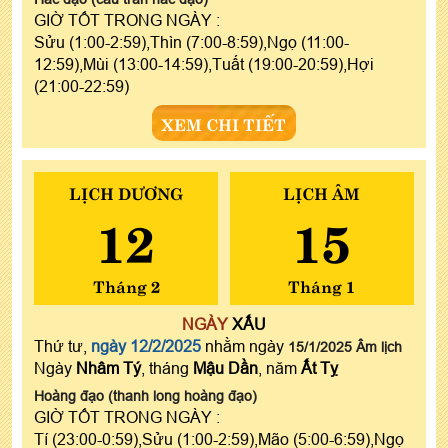
GIỜ TỐT TRONG NGÀY :
Sửu (1:00-2:59),Thìn (7:00-8:59),Ngọ (11:00-
12:59),Mùi (13:00-14:59),Tuất (19:00-20:59),Hợi
(21:00-22:59)
XEM CHI TIẾT
LỊCH DƯƠNG
LỊCH ÂM
12
15
Tháng 2
Tháng 1
NGÀY
XẤU
Thứ tư,
ngày 12/2/2025
nhằm ngày
15/1/2025 Âm lịch
Ngày
Nhâm Tý
, tháng
Mậu Dần
, năm
Ất Tỵ
Hoàng đạo (thanh long hoàng đạo)
GIỜ TỐT TRONG NGÀY :
Tí (23:00-0:59),Sửu (1:00-2:59),Mão (5:00-6:59),Ngọ