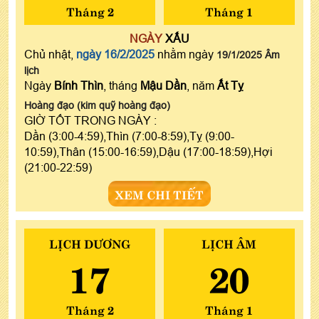
Tháng 2
Tháng 1
NGÀY
XẤU
Chủ nhật,
ngày 16/2/2025
nhằm ngày
19/1/2025 Âm
lịch
Ngày
Bính Thìn
, tháng
Mậu Dần
, năm
Ất Tỵ
Hoàng đạo (kim quỹ hoàng đạo)
GIỜ TỐT TRONG NGÀY :
Dần (3:00-4:59),Thìn (7:00-8:59),Tỵ (9:00-
10:59),Thân (15:00-16:59),Dậu (17:00-18:59),Hợi
(21:00-22:59)
XEM CHI TIẾT
LỊCH DƯƠNG
LỊCH ÂM
17
20
Tháng 2
Tháng 1