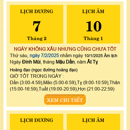
LỊCH DƯƠNG
LỊCH ÂM
7
10
Tháng 2
Tháng 1
NGÀY KHÔNG XẤU NHƯNG CŨNG CHƯA TỐT
Thứ sáu,
ngày 7/2/2025
nhằm ngày
10/1/2025 Âm lịch
Ngày
Đinh Mùi
, tháng
Mậu Dần
, năm
Ất Tỵ
Hoàng đạo (ngọc đường hoàng đạo)
GIỜ TỐT TRONG NGÀY :
Dần (3:00-4:59),Mão (5:00-6:59),Tỵ (9:00-10:59),Thân
(15:00-16:59),Tuất (19:00-20:59),Hợi (21:00-22:59)
XEM CHI TIẾT
LỊCH DƯƠNG
LỊCH ÂM