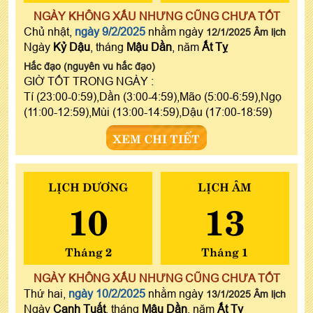
NGÀY KHÔNG XẤU NHƯNG CŨNG CHƯA TỐT
Chủ nhật,
ngày 9/2/2025
nhằm ngày
12/1/2025 Âm lịch
Ngày
Kỷ Dậu
, tháng
Mậu Dần
, năm
Ất Tỵ
Hắc đạo (nguyên vu hắc đạo)
GIỜ TỐT TRONG NGÀY :
Tí (23:00-0:59),Dần (3:00-4:59),Mão (5:00-6:59),Ngọ
(11:00-12:59),Mùi (13:00-14:59),Dậu (17:00-18:59)
XEM CHI TIẾT
LỊCH DƯƠNG
LỊCH ÂM
10
13
Tháng 2
Tháng 1
NGÀY KHÔNG XẤU NHƯNG CŨNG CHƯA TỐT
Thứ hai,
ngày 10/2/2025
nhằm ngày
13/1/2025 Âm lịch
Ngày
Canh Tuất
, tháng
Mậu Dần
, năm
Ất Tỵ