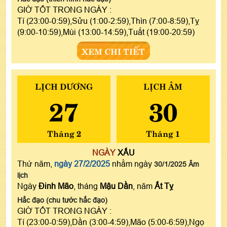
GIỜ TỐT TRONG NGÀY :
Tí (23:00-0:59),Sửu (1:00-2:59),Thìn (7:00-8:59),Tỵ
(9:00-10:59),Mùi (13:00-14:59),Tuất (19:00-20:59)
XEM CHI TIẾT
LỊCH DƯƠNG
LỊCH ÂM
27
30
Tháng 2
Tháng 1
NGÀY
XẤU
Thứ năm,
ngày 27/2/2025
nhằm ngày
30/1/2025 Âm
lịch
Ngày
Đinh Mão
, tháng
Mậu Dần
, năm
Ất Tỵ
Hắc đạo (chu tước hắc đạo)
GIỜ TỐT TRONG NGÀY :
Tí (23:00-0:59),Dần (3:00-4:59),Mão (5:00-6:59),Ngọ