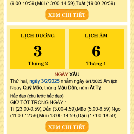
(9:00-10:59),Mùi (13:00-14:59),Tuất (19:00-20:59)
XEM CHI TIẾT
LỊCH DƯƠNG
LỊCH ÂM
3
6
Tháng 2
Tháng 1
NGÀY
XẤU
Thứ hai,
ngày 3/2/2025
nhằm ngày
6/1/2025 Âm lịch
Ngày
Quý Mão
, tháng
Mậu Dần
, năm
Ất Tỵ
Hắc đạo (chu tước hắc đạo)
GIỜ TỐT TRONG NGÀY :
Tí (23:00-0:59),Dần (3:00-4:59),Mão (5:00-6:59),Ngọ
(11:00-12:59),Mùi (13:00-14:59),Dậu (17:00-18:59)
XEM CHI TIẾT