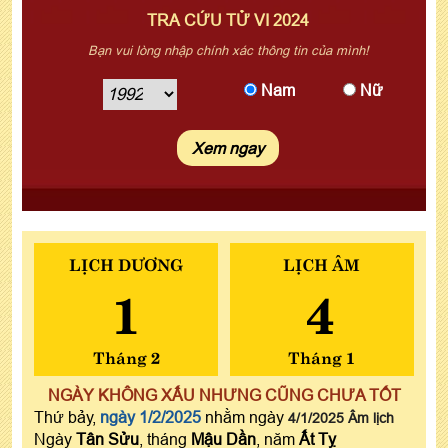
TRA CỨU TỬ VI 2024
Bạn vui lòng nhập chính xác thông tin của mình!
Nam
Nữ
LỊCH DƯƠNG
LỊCH ÂM
1
4
Tháng 2
Tháng 1
NGÀY KHÔNG XẤU NHƯNG CŨNG CHƯA TỐT
Thứ bảy,
ngày 1/2/2025
nhằm ngày
4/1/2025 Âm lịch
Ngày
Tân Sửu
, tháng
Mậu Dần
, năm
Ất Tỵ