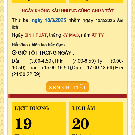
NGÀY KHÔNG XẤU NHƯNG CŨNG CHƯA TỐT
Thứ ba,
ngày 18/3/2025
nhằm ngày
19/2/2025 Âm
lịch
Ngày
, tháng
, năm
BÍNH TUẤT
KỶ MÃO
ẤT TỴ
Hắc đạo (thiên lao hắc đạo)
GIỜ TỐT TRONG NGÀY :
Dần (3:00-4:59),Thìn (7:00-8:59),Tỵ (9:00-
10:59),Thân (15:00-16:59),Dậu (17:00-18:59),Hợi
(21:00-22:59)
XEM CHI TIẾT
LỊCH DƯƠNG
LỊCH ÂM
19
20