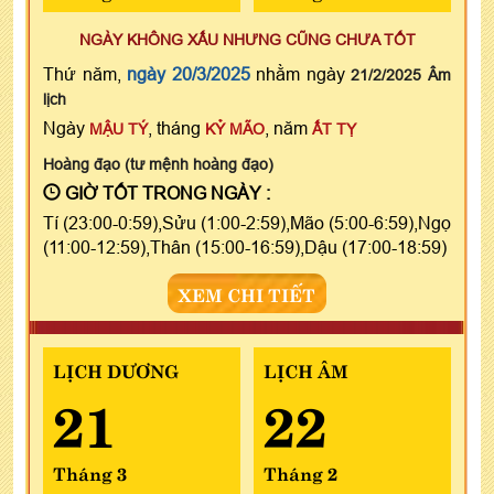
NGÀY KHÔNG XẤU NHƯNG CŨNG CHƯA TỐT
Thứ năm,
ngày 20/3/2025
nhằm ngày
21/2/2025 Âm
lịch
Ngày
, tháng
, năm
MẬU TÝ
KỶ MÃO
ẤT TỴ
Hoàng đạo (tư mệnh hoàng đạo)
GIỜ TỐT TRONG NGÀY :
Tí (23:00-0:59),Sửu (1:00-2:59),Mão (5:00-6:59),Ngọ
(11:00-12:59),Thân (15:00-16:59),Dậu (17:00-18:59)
XEM CHI TIẾT
LỊCH DƯƠNG
LỊCH ÂM
21
22
Tháng 3
Tháng 2