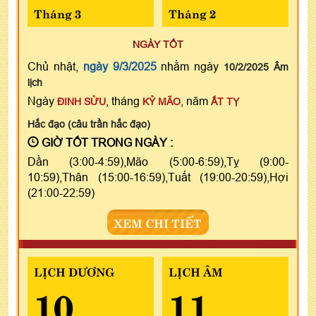
Tháng 3
Tháng 2
NGÀY TỐT
Chủ nhật,
ngày 9/3/2025
nhằm ngày
10/2/2025 Âm
lịch
Ngày
, tháng
, năm
ĐINH SỬU
KỶ MÃO
ẤT TỴ
Hắc đạo (câu trần hắc đạo)
GIỜ TỐT TRONG NGÀY :
Dần (3:00-4:59),Mão (5:00-6:59),Tỵ (9:00-
10:59),Thân (15:00-16:59),Tuất (19:00-20:59),Hợi
(21:00-22:59)
XEM CHI TIẾT
LỊCH DƯƠNG
LỊCH ÂM
10
11