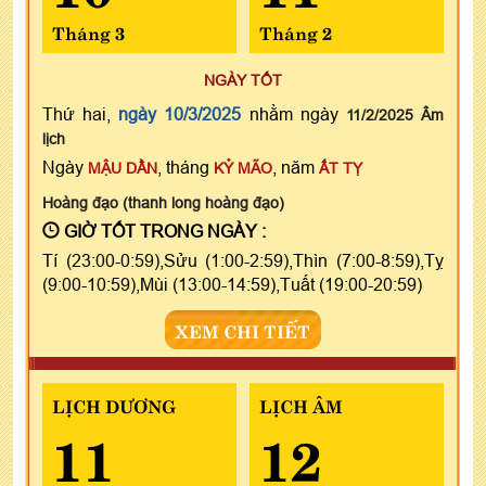
Tháng 3
Tháng 2
NGÀY TỐT
Thứ hai,
ngày 10/3/2025
nhằm ngày
11/2/2025 Âm
lịch
Ngày
, tháng
, năm
MẬU DẦN
KỶ MÃO
ẤT TỴ
Hoàng đạo (thanh long hoàng đạo)
GIỜ TỐT TRONG NGÀY :
Tí (23:00-0:59),Sửu (1:00-2:59),Thìn (7:00-8:59),Tỵ
(9:00-10:59),Mùi (13:00-14:59),Tuất (19:00-20:59)
XEM CHI TIẾT
LỊCH DƯƠNG
LỊCH ÂM
11
12