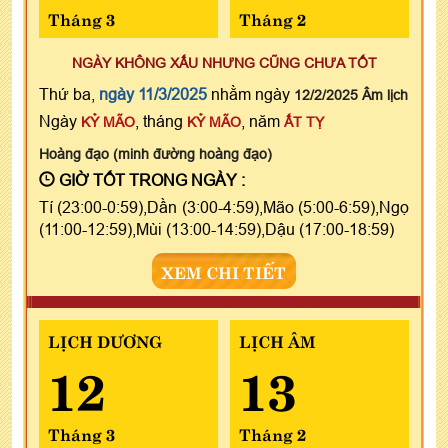
Tháng 3
Tháng 2
NGÀY KHÔNG XẤU NHƯNG CŨNG CHƯA TỐT
Thứ ba,
ngày 11/3/2025
nhằm ngày
12/2/2025 Âm lịch
Ngày
, tháng
, năm
KỶ MÃO
KỶ MÃO
ẤT TỴ
Hoàng đạo (minh đường hoàng đạo)
GIỜ TỐT TRONG NGÀY :
Tí (23:00-0:59),Dần (3:00-4:59),Mão (5:00-6:59),Ngọ
(11:00-12:59),Mùi (13:00-14:59),Dậu (17:00-18:59)
XEM CHI TIẾT
LỊCH DƯƠNG
LỊCH ÂM
12
13
Tháng 3
Tháng 2