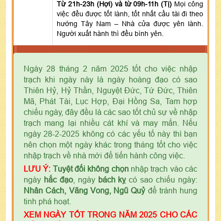
Từ 21h-23h (Hợi) và từ 09h-11h (Tị)
Mọi công
việc đều được tốt lành, tốt nhất cầu tài đi theo
hướng Tây Nam – Nhà cửa được yên lành.
Người xuất hành thì đều bình yên.
Ngày 28 tháng 2 năm 2025 tốt cho việc nhập
trạch khi ngày này là ngày hoàng đạo có sao
Thiên Hỷ, Hỷ Thần, Nguyệt Đức, Tứ Đức, Thiên
Mã, Phát Tài, Lục Hợp, Đại Hồng Sa, Tam hợp
chiếu ngày, đây đều là các sao tốt chủ sự về nhập
trạch mang lại nhiều cát khí và may mắn. Nếu
ngày 28-2-2025 không có các yếu tố này thì bạn
nên chọn một ngày khác trong tháng tốt cho việc
nhập trạch về nhà mới để tiến hành công việc.
LƯU Ý:
Tuyệt đối không chọn
nhập trạch vào các
ngày
hắc đạo
, ngày
bách kỵ
có sao chiếu ngày:
Nhân Cách, Vãng Vong, Ngũ Quỷ
để tránh hung
tinh phá hoạt.
XEM NGÀY TỐT TRONG NĂM 2025 CHO CÁC