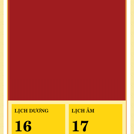
LỊCH DƯƠNG
LỊCH ÂM
16
17