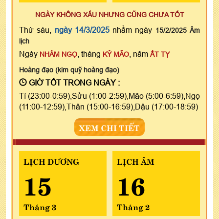
NGÀY KHÔNG XẤU NHƯNG CŨNG CHƯA TỐT
Thứ sáu,
ngày 14/3/2025
nhằm ngày
15/2/2025 Âm
lịch
Ngày
, tháng
, năm
NHÂM NGỌ
KỶ MÃO
ẤT TỴ
Hoàng đạo (kim quỹ hoàng đạo)
GIỜ TỐT TRONG NGÀY :
Tí (23:00-0:59),Sửu (1:00-2:59),Mão (5:00-6:59),Ngọ
(11:00-12:59),Thân (15:00-16:59),Dậu (17:00-18:59)
XEM CHI TIẾT
LỊCH DƯƠNG
LỊCH ÂM
15
16
Tháng 3
Tháng 2