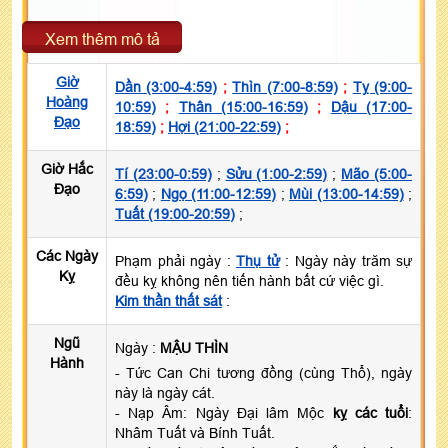
Xem thêm mô tả
Giờ
Dần (3:00-4:59)
;
Thìn (7:00-8:59)
;
Tỵ (9:00-
Hoàng
10:59)
;
Thân (15:00-16:59)
;
Dậu (17:00-
Đạo
18:59)
;
Hợi (21:00-22:59)
;
Giờ Hắc
Tí (23:00-0:59)
;
Sửu (1:00-2:59)
;
Mão (5:00-
Đạo
6:59)
;
Ngọ (11:00-12:59)
;
Mùi (13:00-14:59)
;
Tuất (19:00-20:59)
;
Các Ngày
Phạm phải ngày :
Thụ tử
: Ngày này trăm sự
Kỵ
đều kỵ không nên tiến hành bất cứ việc gì.
Kim thần thất sát
:
Ngũ
Ngày :
MẬU THÌN
Hành
- Tức Can Chi tương đồng (cùng Thổ), ngày
này là ngày cát.
- Nạp Âm: Ngày Đại lâm Mộc
kỵ các tuổi
:
Nhâm Tuất và Bính Tuất.