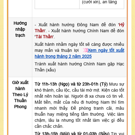
(cưới xin), an táng
Hướng
- Xuất hành hướng Đông Nam để đón '
Hỷ
nhập
Thần
'. - Xuất hành hướng Chính Nam để đón
trạch
'
Tài Thần
'.
Xuất hành nhằm ngày tốt sẽ càng được nhiều
may mắn và thuận lợi
Xem ngày tốt xuất
hành trong tháng 2 năm 2025
Tránh xuất hành hướng Chính Nam gặp Hạc
Thần (xấu)
Giờ xuất
Từ 11h-13h (Ngọ) và từ 23h-01h (Tý)
Mưu sự
hành
khó thành, cầu lộc, cầu tài mờ mịt. Kiện cáo tốt
Theo Lý
nhất nên hoãn lại. Người đi xa chưa có tin về.
Thuần
Mất tiền, mất của nếu đi hướng Nam thì tìm
Phong
nhanh mới thấy. Đề phòng tranh cãi, mâu
thuẫn hay miệng tiếng tầm thường. Việc làm
chậm, lâu la nhưng tốt nhất làm việc gì đều
cần chắc chắn.
Từ 13h-15h (Mùi) và từ 01-03h (Sửu)
Tin vui