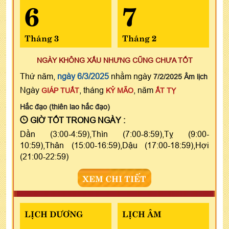
6
7
Tháng 3
Tháng 2
NGÀY KHÔNG XẤU NHƯNG CŨNG CHƯA TỐT
Thứ năm,
ngày 6/3/2025
nhằm ngày
7/2/2025 Âm lịch
Ngày
, tháng
, năm
GIÁP TUẤT
KỶ MÃO
ẤT TỴ
Hắc đạo (thiên lao hắc đạo)
GIỜ TỐT TRONG NGÀY :
Dần (3:00-4:59),Thìn (7:00-8:59),Tỵ (9:00-
10:59),Thân (15:00-16:59),Dậu (17:00-18:59),Hợi
(21:00-22:59)
XEM CHI TIẾT
LỊCH DƯƠNG
LỊCH ÂM