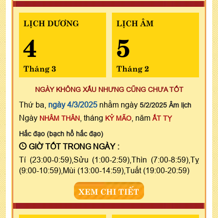
LỊCH DƯƠNG
LỊCH ÂM
4
5
Tháng 3
Tháng 2
NGÀY KHÔNG XẤU NHƯNG CŨNG CHƯA TỐT
Thứ ba,
ngày 4/3/2025
nhằm ngày
5/2/2025 Âm lịch
Ngày
, tháng
, năm
NHÂM THÂN
KỶ MÃO
ẤT TỴ
Hắc đạo (bạch hổ hắc đạo)
GIỜ TỐT TRONG NGÀY :
Tí (23:00-0:59),Sửu (1:00-2:59),Thìn (7:00-8:59),Tỵ
(9:00-10:59),Mùi (13:00-14:59),Tuất (19:00-20:59)
XEM CHI TIẾT