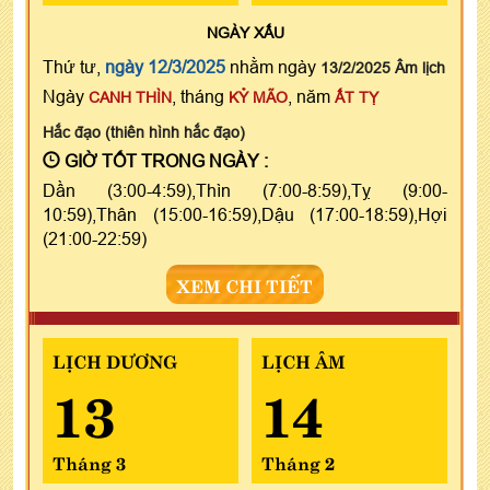
NGÀY
XẤU
Thứ tư,
ngày 12/3/2025
nhằm ngày
13/2/2025 Âm lịch
Ngày
, tháng
, năm
CANH THÌN
KỶ MÃO
ẤT TỴ
Hắc đạo (thiên hình hắc đạo)
GIỜ TỐT TRONG NGÀY :
Dần (3:00-4:59),Thìn (7:00-8:59),Tỵ (9:00-
10:59),Thân (15:00-16:59),Dậu (17:00-18:59),Hợi
(21:00-22:59)
XEM CHI TIẾT
LỊCH DƯƠNG
LỊCH ÂM
13
14
Tháng 3
Tháng 2