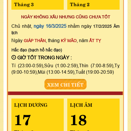
Tháng 3
Tháng 2
NGÀY KHÔNG XẤU NHƯNG CŨNG CHƯA TỐT
Chủ nhật,
ngày 16/3/2025
nhằm ngày
17/2/2025 Âm
lịch
Ngày
, tháng
, năm
GIÁP THÂN
KỶ MÃO
ẤT TỴ
Hắc đạo (bạch hổ hắc đạo)
GIỜ TỐT TRONG NGÀY :
Tí (23:00-0:59),Sửu (1:00-2:59),Thìn (7:00-8:59),Tỵ
(9:00-10:59),Mùi (13:00-14:59),Tuất (19:00-20:59)
XEM CHI TIẾT
LỊCH DƯƠNG
LỊCH ÂM
17
18