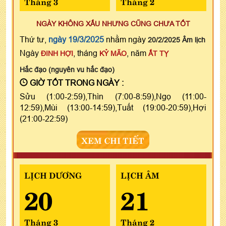
Tháng 3
Tháng 2
NGÀY KHÔNG XẤU NHƯNG CŨNG CHƯA TỐT
Thứ tư,
ngày 19/3/2025
nhằm ngày
20/2/2025 Âm lịch
Ngày
, tháng
, năm
ĐINH HỢI
KỶ MÃO
ẤT TỴ
Hắc đạo (nguyên vu hắc đạo)
GIỜ TỐT TRONG NGÀY :
Sửu (1:00-2:59),Thìn (7:00-8:59),Ngọ (11:00-
12:59),Mùi (13:00-14:59),Tuất (19:00-20:59),Hợi
(21:00-22:59)
XEM CHI TIẾT
LỊCH DƯƠNG
LỊCH ÂM
20
21
Tháng 3
Tháng 2