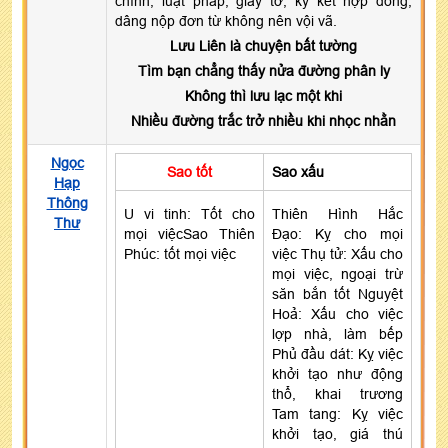
chính, luật pháp, giấy tờ, ký kết hợp đồng,
dâng nộp đơn từ không nên vội vã.
Lưu Liên là chuyện bất tường
Tìm bạn chẳng thấy nửa đường phân ly
Không thì lưu lạc một khi
Nhiều đường trắc trở nhiều khi nhọc nhằn
Ngọc
Sao tốt
Sao xấu
Hạp
Thông
U vi tinh: Tốt cho
Thiên Hình Hắc
Thư
mọi việcSao Thiên
Đạo: Kỵ cho mọi
Phúc: tốt mọi việc
việc Thụ tử: Xấu cho
mọi việc, ngoại trừ
săn bắn tốt Nguyệt
Hoả: Xấu cho việc
lợp nhà, làm bếp
Phủ đầu dát: Kỵ việc
khởi tạo như động
thổ, khai trương
Tam tang: Kỵ việc
khởi tạo, giá thú