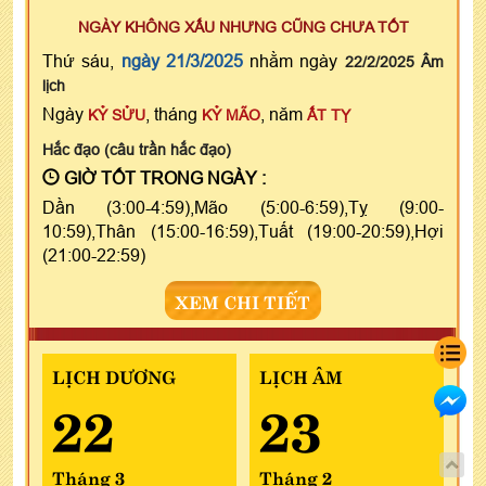
NGÀY KHÔNG XẤU NHƯNG CŨNG CHƯA TỐT
Thứ sáu,
ngày 21/3/2025
nhằm ngày
22/2/2025 Âm
lịch
Ngày
, tháng
, năm
KỶ SỬU
KỶ MÃO
ẤT TỴ
Hắc đạo (câu trần hắc đạo)
GIỜ TỐT TRONG NGÀY :
Dần (3:00-4:59),Mão (5:00-6:59),Tỵ (9:00-
10:59),Thân (15:00-16:59),Tuất (19:00-20:59),Hợi
(21:00-22:59)
XEM CHI TIẾT
LỊCH DƯƠNG
LỊCH ÂM
22
23
Tháng 3
Tháng 2