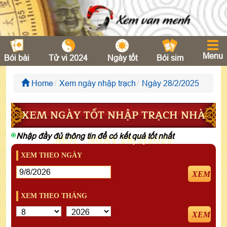
Menu
Bói bài
Tử vi 2024
Ngày tốt
Bói sim
Home
Xem ngày nhập trạch
Ngày 28/2/2025
XEM NGÀY TỐT NHẬP TRẠCH NHÀ
Nhập đầy đủ thông tin để có kết quả tốt nhất
MỚI - NGÀY 28/2/2025
XEM THEO NGÀY
XEM
XEM THEO THÁNG
XEM