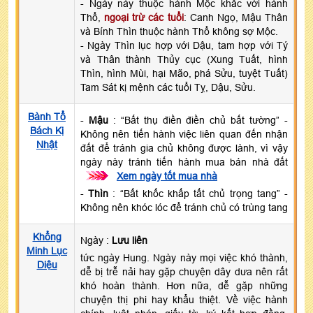
- Ngày này thuộc hành Mộc khắc với hành
Thổ,
ngoại trừ các tuổi
: Canh Ngọ, Mậu Thân
và Bính Thìn thuộc hành Thổ không sợ Mộc.
- Ngày Thìn lục hợp với Dậu, tam hợp với Tý
và Thân thành Thủy cục (Xung Tuất, hình
Thìn, hình Mùi, hại Mão, phá Sửu, tuyệt Tuất)
Tam Sát kị mệnh các tuổi Tỵ, Dậu, Sửu.
Bành Tổ
-
Mậu
: “Bất thụ điền điền chủ bất tường” -
Bách Kị
Không nên tiến hành việc liên quan đến nhận
Nhật
đất để tránh gia chủ không được lành, vì vậy
ngày này tránh tiến hành mua bán nhà đất
>>>
Xem ngày tốt mua nhà
-
Thìn
: “Bất khốc khấp tất chủ trọng tang” -
Không nên khóc lóc để tránh chủ có trùng tang
Khổng
Ngày :
Lưu liên
Minh Lục
tức ngày Hung. Ngày này mọi việc khó thành,
Diệu
dễ bị trễ nải hay gặp chuyện dây dưa nên rất
khó hoàn thành. Hơn nữa, dễ gặp những
chuyện thị phi hay khẩu thiệt. Về việc hành