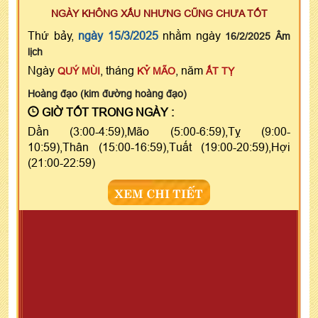
NGÀY KHÔNG XẤU NHƯNG CŨNG CHƯA TỐT
Thứ bảy,
ngày 15/3/2025
nhằm ngày
16/2/2025 Âm
lịch
Ngày
, tháng
, năm
QUÝ MÙI
KỶ MÃO
ẤT TỴ
Hoàng đạo (kim đường hoàng đạo)
GIỜ TỐT TRONG NGÀY :
Dần (3:00-4:59),Mão (5:00-6:59),Tỵ (9:00-
10:59),Thân (15:00-16:59),Tuất (19:00-20:59),Hợi
(21:00-22:59)
XEM CHI TIẾT