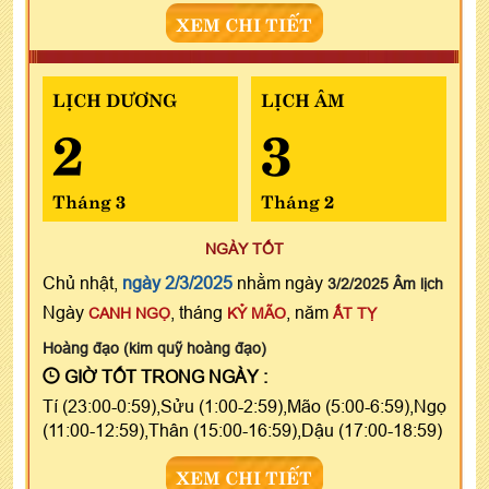
XEM CHI TIẾT
LỊCH DƯƠNG
LỊCH ÂM
2
3
Tháng 3
Tháng 2
NGÀY TỐT
Chủ nhật,
ngày 2/3/2025
nhằm ngày
3/2/2025 Âm lịch
Ngày
, tháng
, năm
CANH NGỌ
KỶ MÃO
ẤT TỴ
Hoàng đạo (kim quỹ hoàng đạo)
GIỜ TỐT TRONG NGÀY :
Tí (23:00-0:59),Sửu (1:00-2:59),Mão (5:00-6:59),Ngọ
(11:00-12:59),Thân (15:00-16:59),Dậu (17:00-18:59)
XEM CHI TIẾT