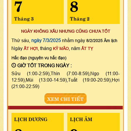
7
8
Tháng 3
Tháng 2
NGÀY KHÔNG XẤU NHƯNG CŨNG CHƯA TỐT
Thứ sáu,
ngày 7/3/2025
nhằm ngày
8/2/2025 Âm lịch
Ngày
, tháng
, năm
ẤT HỢI
KỶ MÃO
ẤT TỴ
Hắc đạo (nguyên vu hắc đạo)
GIỜ TỐT TRONG NGÀY :
Sửu (1:00-2:59),Thìn (7:00-8:59),Ngọ (11:00-
12:59),Mùi (13:00-14:59),Tuất (19:00-20:59),Hợi
(21:00-22:59)
XEM CHI TIẾT
LỊCH DƯƠNG
LỊCH ÂM