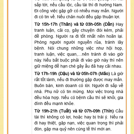
sắp tới, nếu cầu lộc, cầu tài thì đi hướng Nam.
Đi công việc gặp gỡ có nhiều may mắn. Người
đi có tin về. Nếu chăn nuôi đều gặp thuận lợi.
Từ 15h-17h (Thân) và từ 03h-05h (Dần)
Hay
tranh luận, cãi cọ, gây chuyện đói kém, phải
đề phòng. Người ra đi tốt nhất nên hoãn lại.
Phòng người người nguyền rủa, tránh lây
bệnh. Nói chung những việc như hội họp,
tranh luận, việc quan,…nên tránh đi vào giờ
này. Nếu bắt buộc phải đi vào giờ này thì nên
giữ miệng để hạn ché gây ẩu đả hay cãi nhau.
Từ 17h-19h (Dậu) và từ 05h-07h (Mão)
Là giờ
rất tốt lành, nếu đi thường gặp được may mắn.
Buôn bán, kinh doanh có lời. Người đi sắp về
nhà. Phụ nữ có tin mừng. Mọi việc trong nhà
đều hòa hợp. Nếu có bệnh cầu thì sẽ khỏi, gia
đình đều mạnh khỏe.
Từ 19h-21h (Tuất) và từ 07h-09h (Thìn)
Cầu
tài thì không có lợi, hoặc hay bị trái ý. Nếu ra
đi hay thiệt, gặp nạn, việc quan trọng thì phải
đòn, gặp ma quỷ nên cúng tế thì mới an.