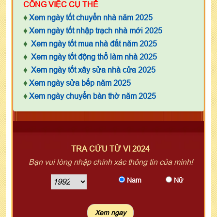
CÔNG VIỆC CỤ THỂ
♦
Xem ngày tốt chuyển nhà năm 2025
♦
Xem ngày tốt nhập trạch nhà mới 2025
♦
Xem ngày tốt mua nhà đất năm 2025
♦
Xem ngày tốt động thổ làm nhà 2025
♦
Xem ngày tốt xây sửa nhà cửa 2025
♦
Xem ngày sửa bếp năm 2025
♦
Xem ngày chuyển bàn thờ năm 2025
TRA CỨU TỬ VI 2024
Bạn vui lòng nhập chính xác thông tin của mình!
Nam
Nữ