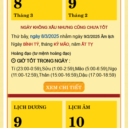
8
9
Tháng 3
Tháng 2
NGÀY KHÔNG XẤU NHƯNG CŨNG CHƯA TỐT
Thứ bảy,
ngày 8/3/2025
nhằm ngày
9/2/2025 Âm lịch
Ngày
, tháng
, năm
BÍNH TÝ
KỶ MÃO
ẤT TỴ
Hoàng đạo (tư mệnh hoàng đạo)
GIỜ TỐT TRONG NGÀY :
Tí (23:00-0:59),Sửu (1:00-2:59),Mão (5:00-6:59),Ngọ
(11:00-12:59),Thân (15:00-16:59),Dậu (17:00-18:59)
XEM CHI TIẾT
LỊCH DƯƠNG
LỊCH ÂM
9
10