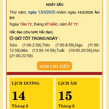
NGÀY
XẤU
Thứ năm,
ngày 13/3/2025
nhằm ngày
14/2/2025 Âm
lịch
Ngày
, tháng
, năm
TÂN TỴ
KỶ MÃO
ẤT TỴ
Hắc đạo (chu tước hắc đạo)
GIỜ TỐT TRONG NGÀY :
Sửu (1:00-2:59),Thìn (7:00-8:59),Ngọ (11:00-
12:59),Mùi (13:00-14:59),Tuất (19:00-20:59),Hợi
(21:00-22:59)
XEM CHI TIẾT
LỊCH DƯƠNG
LỊCH ÂM
14
15
Tháng 3
Tháng 2