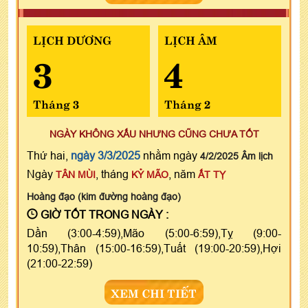
LỊCH DƯƠNG
LỊCH ÂM
3
4
Tháng 3
Tháng 2
NGÀY KHÔNG XẤU NHƯNG CŨNG CHƯA TỐT
Thứ hai,
ngày 3/3/2025
nhằm ngày
4/2/2025 Âm lịch
Ngày
, tháng
, năm
TÂN MÙI
KỶ MÃO
ẤT TỴ
Hoàng đạo (kim đường hoàng đạo)
GIỜ TỐT TRONG NGÀY :
Dần (3:00-4:59),Mão (5:00-6:59),Tỵ (9:00-
10:59),Thân (15:00-16:59),Tuất (19:00-20:59),Hợi
(21:00-22:59)
XEM CHI TIẾT