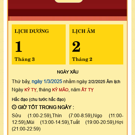
LỊCH DƯƠNG
LỊCH ÂM
1
2
Tháng 3
Tháng 2
NGÀY
XẤU
Thứ bảy,
ngày 1/3/2025
nhằm ngày
2/2/2025 Âm lịch
Ngày
, tháng
, năm
KỶ TỴ
KỶ MÃO
ẤT TỴ
Hắc đạo (chu tước hắc đạo)
GIỜ TỐT TRONG NGÀY :
Sửu (1:00-2:59),Thìn (7:00-8:59),Ngọ (11:00-
12:59),Mùi (13:00-14:59),Tuất (19:00-20:59),Hợi
(21:00-22:59)