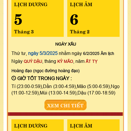
LỊCH DƯƠNG
LỊCH ÂM
5
6
Tháng 3
Tháng 2
NGÀY
XẤU
Thứ tư,
ngày 5/3/2025
nhằm ngày
6/2/2025 Âm lịch
Ngày
, tháng
, năm
QUÝ DẬU
KỶ MÃO
ẤT TỴ
Hoàng đạo (ngọc đường hoàng đạo)
GIỜ TỐT TRONG NGÀY :
Tí (23:00-0:59),Dần (3:00-4:59),Mão (5:00-6:59),Ngọ
(11:00-12:59),Mùi (13:00-14:59),Dậu (17:00-18:59)
XEM CHI TIẾT
LỊCH DƯƠNG
LỊCH ÂM