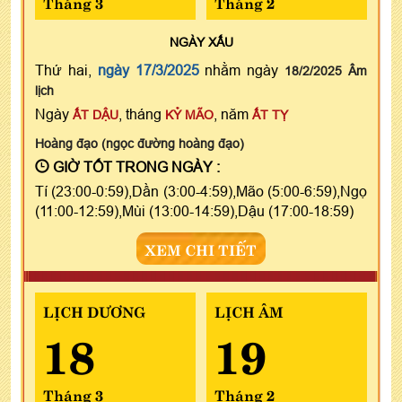
Tháng 3
Tháng 2
NGÀY
XẤU
Thứ hai,
ngày 17/3/2025
nhằm ngày
18/2/2025 Âm
lịch
Ngày
, tháng
, năm
ẤT DẬU
KỶ MÃO
ẤT TỴ
Hoàng đạo (ngọc đường hoàng đạo)
GIỜ TỐT TRONG NGÀY :
Tí (23:00-0:59),Dần (3:00-4:59),Mão (5:00-6:59),Ngọ
(11:00-12:59),Mùi (13:00-14:59),Dậu (17:00-18:59)
XEM CHI TIẾT
LỊCH DƯƠNG
LỊCH ÂM
18
19
Tháng 3
Tháng 2