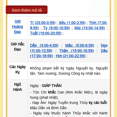
Xem thêm mô tả
Giờ
Tí (23:00-0:59)
;
Sửu (1:00-2:59)
;
Thìn (7:00-
Hoàng
8:59)
;
Tỵ (9:00-10:59)
;
Mùi (13:00-14:59)
;
Đạo
Tuất (19:00-20:59)
;
Giờ Hắc
Dần (3:00-4:59)
;
Mão (5:00-6:59)
;
Ngọ
Đạo
(11:00-12:59)
;
Thân (15:00-16:59)
;
Dậu
(17:00-18:59)
;
Hợi (21:00-22:59)
;
Các Ngày
Không phạm bất kỳ ngày Nguyệt kỵ, Nguyệt
Kỵ
tận, Tam nương, Dương Công kỵ nhật nào.
Ngũ
Ngày :
GIÁP THÂN
Hành
- Tức Chi
khắc
Can (Kim khắc Mộc), là ngày
hung (phạt nhật).
- Nạp Âm: Ngày Tuyền trung Thủy
kỵ các tuổi
:
Mậu Dần và Bính Dần.
- Ngày này thuộc hành Thủy khắc với hành