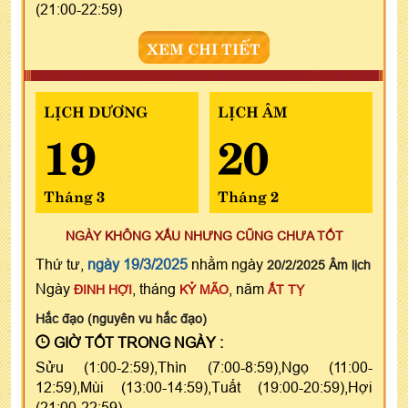
(21:00-22:59)
XEM CHI TIẾT
LỊCH DƯƠNG
LỊCH ÂM
19
20
Tháng 3
Tháng 2
NGÀY KHÔNG XẤU NHƯNG CŨNG CHƯA TỐT
Thứ tư,
ngày 19/3/2025
nhằm ngày
20/2/2025 Âm lịch
Ngày
, tháng
, năm
ĐINH HỢI
KỶ MÃO
ẤT TỴ
Hắc đạo (nguyên vu hắc đạo)
GIỜ TỐT TRONG NGÀY :
Sửu (1:00-2:59),Thìn (7:00-8:59),Ngọ (11:00-
12:59),Mùi (13:00-14:59),Tuất (19:00-20:59),Hợi
(21:00-22:59)