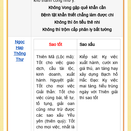
khó thành công như ý.
Không Vong gặp quẻ khẩn cần
Bệnh tật khẩn thiết chẳng làm được chi
Không thì ôn tiểu thê nhi
Không thì trộm cắp phân ly bất tường
Ngọc
Sao tốt
Sao xấu
Hạp
Thông
Thiên Mã (Lộc mã):
Kiếp sát: Kỵ việc
Thư
Tốt cho việc giao
xuất hành, cưới xin
dịch, cầu tài lộc,
giá thú, an táng hay
kinh doanh, xuất
xây dựng Bạch hổ
hành. Nguyệt giải:
Hắc Đạo: Kỵ việc
Tốt cho mọi việc
mai táng. Nếu trùng
Giải thần: Tốt cho
ngày với Thiên giải
việc cúng bái, tế tự,
thì sao tốt
tố tụng, giải oan
cũng như trừ được
các sao xấu Yếu
yên (thiên quý): Tốt
cho mọi việc, nhất là