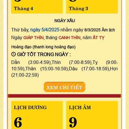
Tháng 4
Tháng 3
NGÀY
XẤU
Thứ bảy,
ngày 5/4/2025
nhằm ngày
8/3/2025 Âm lịch
Ngày
, tháng
, năm
GIÁP THÌN
CANH THÌN
ẤT TỴ
Hoàng đạo (thanh long hoàng đạo)
GIỜ TỐT TRONG NGÀY :
Dần (3:00-4:59),Thìn (7:00-8:59),Tỵ (9:00-
10:59),Thân (15:00-16:59),Dậu (17:00-18:59),Hợi
(21:00-22:59)
XEM CHI TIẾT
LỊCH DƯƠNG
LỊCH ÂM
6
9