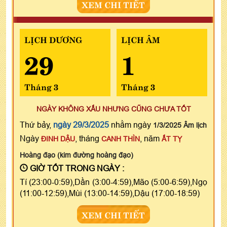
XEM CHI TIẾT
LỊCH DƯƠNG
LỊCH ÂM
29
1
Tháng 3
Tháng 3
NGÀY KHÔNG XẤU NHƯNG CŨNG CHƯA TỐT
Thứ bảy,
ngày 29/3/2025
nhằm ngày
1/3/2025 Âm lịch
Ngày
, tháng
, năm
ĐINH DẬU
CANH THÌN
ẤT TỴ
Hoàng đạo (kim đường hoàng đạo)
GIỜ TỐT TRONG NGÀY :
Tí (23:00-0:59),Dần (3:00-4:59),Mão (5:00-6:59),Ngọ
(11:00-12:59),Mùi (13:00-14:59),Dậu (17:00-18:59)
XEM CHI TIẾT