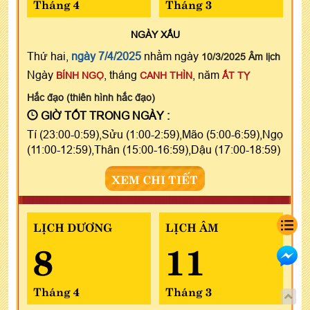
Tháng 4
Tháng 3
NGÀY
XẤU
Thứ hai,
ngày 7/4/2025
nhằm ngày
10/3/2025 Âm lịch
Ngày
, tháng
, năm
BÍNH NGỌ
CANH THÌN
ẤT TỴ
Hắc đạo (thiên hình hắc đạo)
GIỜ TỐT TRONG NGÀY :
Tí (23:00-0:59),Sửu (1:00-2:59),Mão (5:00-6:59),Ngọ
(11:00-12:59),Thân (15:00-16:59),Dậu (17:00-18:59)
XEM CHI TIẾT
LỊCH DƯƠNG
LỊCH ÂM
8
11
Tháng 4
Tháng 3