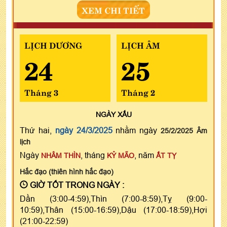
XEM CHI TIẾT
LỊCH DƯƠNG
LỊCH ÂM
24
25
Tháng 3
Tháng 2
NGÀY
XẤU
Thứ hai,
ngày 24/3/2025
nhằm ngày
25/2/2025 Âm
lịch
Ngày
, tháng
, năm
NHÂM THÌN
KỶ MÃO
ẤT TỴ
Hắc đạo (thiên hình hắc đạo)
GIỜ TỐT TRONG NGÀY :
Dần (3:00-4:59),Thìn (7:00-8:59),Tỵ (9:00-
10:59),Thân (15:00-16:59),Dậu (17:00-18:59),Hợi
(21:00-22:59)