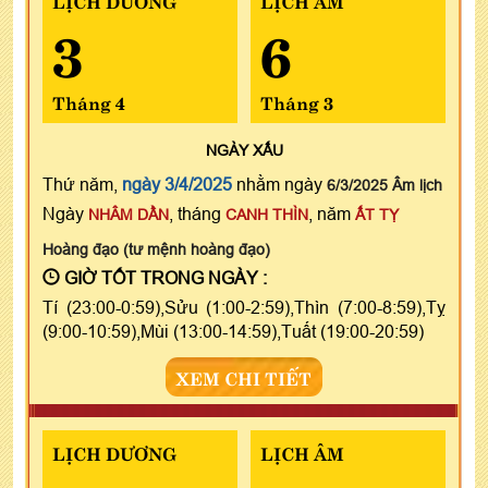
3
6
Tháng 4
Tháng 3
NGÀY
XẤU
Thứ năm,
ngày 3/4/2025
nhằm ngày
6/3/2025 Âm lịch
Ngày
, tháng
, năm
NHÂM DẦN
CANH THÌN
ẤT TỴ
Hoàng đạo (tư mệnh hoàng đạo)
GIỜ TỐT TRONG NGÀY :
Tí (23:00-0:59),Sửu (1:00-2:59),Thìn (7:00-8:59),Tỵ
(9:00-10:59),Mùi (13:00-14:59),Tuất (19:00-20:59)
XEM CHI TIẾT
LỊCH DƯƠNG
LỊCH ÂM