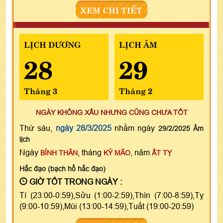
XEM CHI TIẾT
LỊCH DƯƠNG
LỊCH ÂM
28
29
Tháng 3
Tháng 2
NGÀY KHÔNG XẤU NHƯNG CŨNG CHƯA TỐT
Thứ sáu,
ngày 28/3/2025
nhằm ngày
29/2/2025 Âm
lịch
Ngày
, tháng
, năm
BÍNH THÂN
KỶ MÃO
ẤT TỴ
Hắc đạo (bạch hổ hắc đạo)
GIỜ TỐT TRONG NGÀY :
Tí (23:00-0:59),Sửu (1:00-2:59),Thìn (7:00-8:59),Tỵ
(9:00-10:59),Mùi (13:00-14:59),Tuất (19:00-20:59)