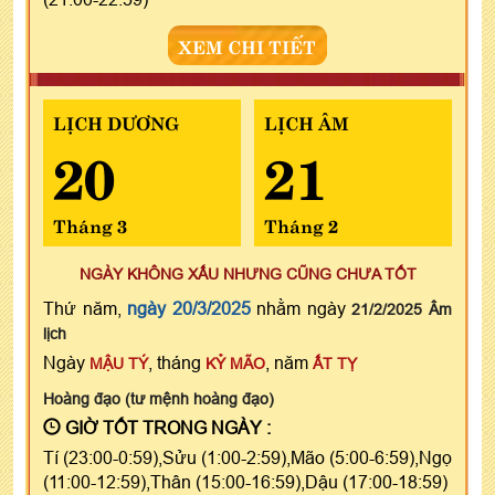
XEM CHI TIẾT
LỊCH DƯƠNG
LỊCH ÂM
20
21
Tháng 3
Tháng 2
NGÀY KHÔNG XẤU NHƯNG CŨNG CHƯA TỐT
Thứ năm,
ngày 20/3/2025
nhằm ngày
21/2/2025 Âm
lịch
Ngày
, tháng
, năm
MẬU TÝ
KỶ MÃO
ẤT TỴ
Hoàng đạo (tư mệnh hoàng đạo)
GIỜ TỐT TRONG NGÀY :
Tí (23:00-0:59),Sửu (1:00-2:59),Mão (5:00-6:59),Ngọ
(11:00-12:59),Thân (15:00-16:59),Dậu (17:00-18:59)