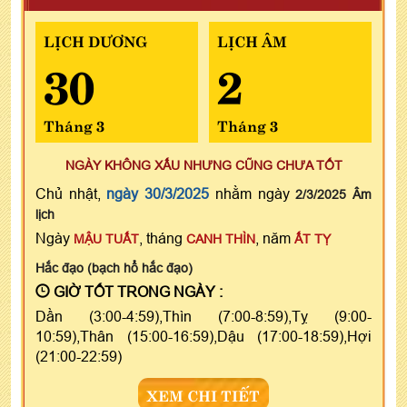
LỊCH DƯƠNG
LỊCH ÂM
30
2
Tháng 3
Tháng 3
NGÀY KHÔNG XẤU NHƯNG CŨNG CHƯA TỐT
Chủ nhật,
ngày 30/3/2025
nhằm ngày
2/3/2025 Âm
lịch
Ngày
, tháng
, năm
MẬU TUẤT
CANH THÌN
ẤT TỴ
Hắc đạo (bạch hổ hắc đạo)
GIỜ TỐT TRONG NGÀY :
Dần (3:00-4:59),Thìn (7:00-8:59),Tỵ (9:00-
10:59),Thân (15:00-16:59),Dậu (17:00-18:59),Hợi
(21:00-22:59)
XEM CHI TIẾT