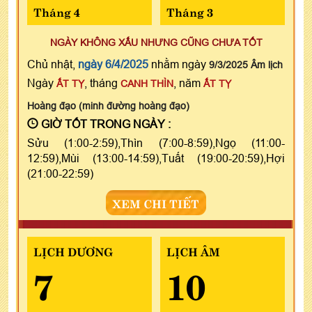
Tháng 4
Tháng 3
NGÀY KHÔNG XẤU NHƯNG CŨNG CHƯA TỐT
Chủ nhật,
ngày 6/4/2025
nhằm ngày
9/3/2025 Âm lịch
Ngày
, tháng
, năm
ẤT TỴ
CANH THÌN
ẤT TỴ
Hoàng đạo (minh đường hoàng đạo)
GIỜ TỐT TRONG NGÀY :
Sửu (1:00-2:59),Thìn (7:00-8:59),Ngọ (11:00-
12:59),Mùi (13:00-14:59),Tuất (19:00-20:59),Hợi
(21:00-22:59)
XEM CHI TIẾT
LỊCH DƯƠNG
LỊCH ÂM
7
10