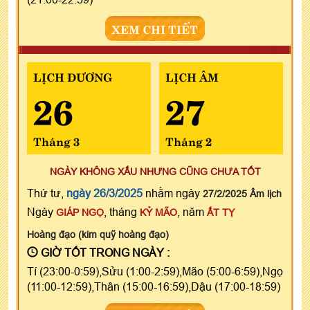
XEM CHI TIẾT
LỊCH DƯƠNG
LỊCH ÂM
26
27
Tháng 3
Tháng 2
NGÀY KHÔNG XẤU NHƯNG CŨNG CHƯA TỐT
Thứ tư,
ngày 26/3/2025
nhằm ngày
27/2/2025 Âm lịch
Ngày
, tháng
, năm
GIÁP NGỌ
KỶ MÃO
ẤT TỴ
Hoàng đạo (kim quỹ hoàng đạo)
GIỜ TỐT TRONG NGÀY :
Tí (23:00-0:59),Sửu (1:00-2:59),Mão (5:00-6:59),Ngọ
(11:00-12:59),Thân (15:00-16:59),Dậu (17:00-18:59)