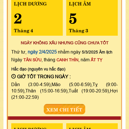
LỊCH DƯƠNG
LỊCH ÂM
2
5
Tháng 4
Tháng 3
NGÀY KHÔNG XẤU NHƯNG CŨNG CHƯA TỐT
Thứ tư,
ngày 2/4/2025
nhằm ngày
5/3/2025 Âm lịch
Ngày
, tháng
, năm
TÂN SỬU
CANH THÌN
ẤT TỴ
Hắc đạo (nguyên vu hắc đạo)
GIỜ TỐT TRONG NGÀY :
Dần (3:00-4:59),Mão (5:00-6:59),Tỵ (9:00-
10:59),Thân (15:00-16:59),Tuất (19:00-20:59),Hợi
(21:00-22:59)
XEM CHI TIẾT
LỊCH DƯƠNG
LỊCH ÂM