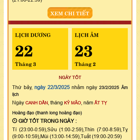
XEM CHI TIẾT
LỊCH DƯƠNG
LỊCH ÂM
22
23
Tháng 3
Tháng 2
NGÀY TỐT
Thứ bảy,
ngày 22/3/2025
nhằm ngày
23/2/2025 Âm
lịch
Ngày
, tháng
, năm
CANH DẦN
KỶ MÃO
ẤT TỴ
Hoàng đạo (thanh long hoàng đạo)
GIỜ TỐT TRONG NGÀY :
Tí (23:00-0:59),Sửu (1:00-2:59),Thìn (7:00-8:59),Tỵ
(9:00-10:59),Mùi (13:00-14:59),Tuất (19:00-20:59)