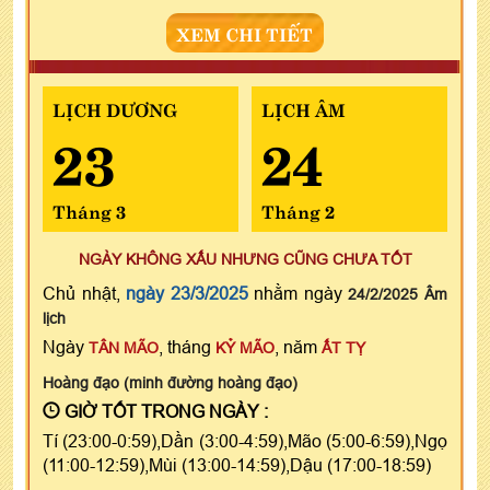
XEM CHI TIẾT
LỊCH DƯƠNG
LỊCH ÂM
23
24
Tháng 3
Tháng 2
NGÀY KHÔNG XẤU NHƯNG CŨNG CHƯA TỐT
Chủ nhật,
ngày 23/3/2025
nhằm ngày
24/2/2025 Âm
lịch
Ngày
, tháng
, năm
TÂN MÃO
KỶ MÃO
ẤT TỴ
Hoàng đạo (minh đường hoàng đạo)
GIỜ TỐT TRONG NGÀY :
Tí (23:00-0:59),Dần (3:00-4:59),Mão (5:00-6:59),Ngọ
(11:00-12:59),Mùi (13:00-14:59),Dậu (17:00-18:59)