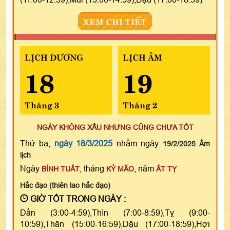
XEM CHI TIẾT
LỊCH DƯƠNG
LỊCH ÂM
18
19
Tháng 3
Tháng 2
NGÀY KHÔNG XẤU NHƯNG CŨNG CHƯA TỐT
Thứ ba,
ngày 18/3/2025
nhằm ngày
19/2/2025 Âm
lịch
Ngày
, tháng
, năm
BÍNH TUẤT
KỶ MÃO
ẤT TỴ
Hắc đạo (thiên lao hắc đạo)
GIỜ TỐT TRONG NGÀY :
Dần (3:00-4:59),Thìn (7:00-8:59),Tỵ (9:00-
10:59),Thân (15:00-16:59),Dậu (17:00-18:59),Hợi