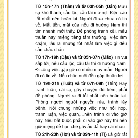
Từ 15h-17h (Thân) và từ 03h-05h (Dần)
Mưu
sự khó thành, cầu lộc, cầu tài mờ mịt. Kiện cáo
tốt nhất nên hoãn lại. Người đi xa chưa có tin
về. Mất tiền, mất của nếu đi hướng Nam thì
tìm nhanh mới thấy. Đề phòng tranh cãi, mâu
thuẫn hay miệng tiếng tầm thường. Việc làm
chậm, lâu la nhưng tốt nhất làm việc gì đều
cần chắc chắn.
Từ 17h-19h (Dậu) và từ 05h-07h (Mão)
Tin vui
sắp tới, nếu cầu lộc, cầu tài thì đi hướng Nam.
Đi công việc gặp gỡ có nhiều may mắn. Người
đi có tin về. Nếu chăn nuôi đều gặp thuận lợi.
Từ 19h-21h (Tuất) và từ 07h-09h (Thìn)
Hay
tranh luận, cãi cọ, gây chuyện đói kém, phải
đề phòng. Người ra đi tốt nhất nên hoãn lại.
Phòng người người nguyền rủa, tránh lây
bệnh. Nói chung những việc như hội họp,
tranh luận, việc quan,…nên tránh đi vào giờ
này. Nếu bắt buộc phải đi vào giờ này thì nên
giữ miệng để hạn ché gây ẩu đả hay cãi nhau.
Từ 21h-23h (Hợi) và từ 09h-11h (Tị)
Là giờ rất