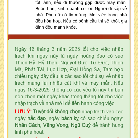
tốt lành, nếu đi thường gặp được may mắn.
Buôn bán, kinh doanh có lời. Người đi sắp về
nhà. Phụ nữ có tin mừng. Mọi việc trong nhà
đều hòa hợp. Nếu có bệnh cầu thì sẽ khỏi, gia
đình đều mạnh khỏe.
Ngày 16 tháng 3 năm 2025 tốt cho việc nhập
trạch khi ngày này là ngày hoàng đạo có sao
Thiên Hỷ, Hỷ Thần, Nguyệt Đức, Tứ Đức, Thiên
Mã, Phát Tài, Lục Hợp, Đại Hồng Sa, Tam hợp
chiếu ngày, đây đều là các sao tốt chủ sự về nhập
trạch mang lại nhiều cát khí và may mắn. Nếu
ngày 16-3-2025 không có các yếu tố này thì bạn
nên chọn một ngày khác trong tháng tốt cho việc
nhập trạch về nhà mới để tiến hành công việc.
LƯU Ý:
Tuyệt đối không chọn
nhập trạch vào các
ngày
hắc đạo
, ngày
bách kỵ
có sao chiếu ngày:
Nhân Cách, Vãng Vong, Ngũ Quỷ
để tránh hung
tinh phá hoạt.