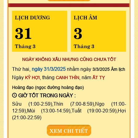
LỊCH DƯƠNG
LỊCH ÂM
31
3
Tháng 3
Tháng 3
NGÀY KHÔNG XẤU NHƯNG CŨNG CHƯA TỐT
Thứ hai,
ngày 31/3/2025
nhằm ngày
3/3/2025 Âm lịch
Ngày
, tháng
, năm
KỶ HỢI
CANH THÌN
ẤT TỴ
Hoàng đạo (ngọc đường hoàng đạo)
GIỜ TỐT TRONG NGÀY :
Sửu (1:00-2:59),Thìn (7:00-8:59),Ngọ (11:00-
12:59),Mùi (13:00-14:59),Tuất (19:00-20:59),Hợi
(21:00-22:59)
XEM CHI TIẾT