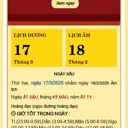
LỊCH DƯƠNG
LỊCH ÂM
17
18
Tháng 3
Tháng 2
NGÀY
XẤU
Thứ hai,
ngày 17/3/2025
nhằm ngày
18/2/2025 Âm
lịch
Ngày
, tháng
, năm
ẤT DẬU
KỶ MÃO
ẤT TỴ
Hoàng đạo (ngọc đường hoàng đạo)
GIỜ TỐT TRONG NGÀY :
Tí (23:00-0:59),Dần (3:00-4:59),Mão (5:00-6:59),Ngọ
(11:00-12:59),Mùi (13:00-14:59),Dậu (17:00-18:59)