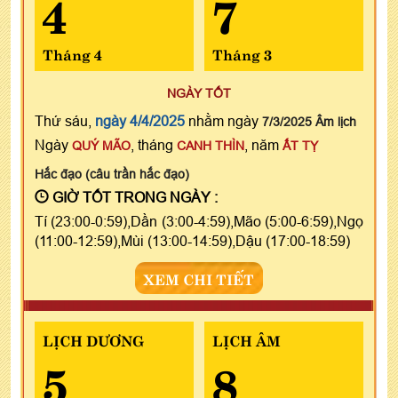
4
7
Tháng 4
Tháng 3
NGÀY TỐT
Thứ sáu,
ngày 4/4/2025
nhằm ngày
7/3/2025 Âm lịch
Ngày
, tháng
, năm
QUÝ MÃO
CANH THÌN
ẤT TỴ
Hắc đạo (câu trần hắc đạo)
GIỜ TỐT TRONG NGÀY :
Tí (23:00-0:59),Dần (3:00-4:59),Mão (5:00-6:59),Ngọ
(11:00-12:59),Mùi (13:00-14:59),Dậu (17:00-18:59)
XEM CHI TIẾT
LỊCH DƯƠNG
LỊCH ÂM
5
8