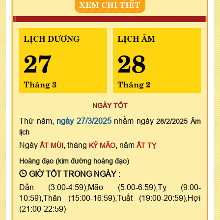
XEM CHI TIẾT
LỊCH DƯƠNG
LỊCH ÂM
27
28
Tháng 3
Tháng 2
NGÀY TỐT
Thứ năm,
ngày 27/3/2025
nhằm ngày
28/2/2025 Âm
lịch
Ngày
, tháng
, năm
ẤT MÙI
KỶ MÃO
ẤT TỴ
Hoàng đạo (kim đường hoàng đạo)
GIỜ TỐT TRONG NGÀY :
Dần (3:00-4:59),Mão (5:00-6:59),Tỵ (9:00-
10:59),Thân (15:00-16:59),Tuất (19:00-20:59),Hợi
(21:00-22:59)