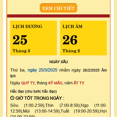
XEM CHI TIẾT
LỊCH DƯƠNG
LỊCH ÂM
25
26
Tháng 3
Tháng 2
NGÀY
XẤU
Thứ ba,
ngày 25/3/2025
nhằm ngày
26/2/2025 Âm
lịch
Ngày
, tháng
, năm
QUÝ TỴ
KỶ MÃO
ẤT TỴ
Hắc đạo (chu tước hắc đạo)
GIỜ TỐT TRONG NGÀY :
Sửu (1:00-2:59),Thìn (7:00-8:59),Ngọ (11:00-
12:59),Mùi (13:00-14:59),Tuất (19:00-20:59),Hợi
(21:00-22:59)