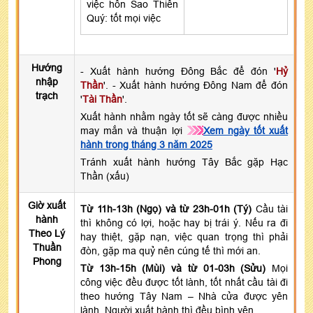
việc hôn Sao Thiên
Quý: tốt mọi việc
Hướng
- Xuất hành hướng Đông Bắc để đón '
Hỷ
nhập
Thần
'. - Xuất hành hướng Đông Nam để đón
trạch
'
Tài Thần
'.
Xuất hành nhằm ngày tốt sẽ càng được nhiều
may mắn và thuận lợi
Xem ngày tốt xuất
hành trong tháng 3 năm 2025
Tránh xuất hành hướng Tây Bắc gặp Hạc
Thần (xấu)
Giờ xuất
Từ 11h-13h (Ngọ) và từ 23h-01h (Tý)
Cầu tài
hành
thì không có lợi, hoặc hay bị trái ý. Nếu ra đi
Theo Lý
hay thiệt, gặp nạn, việc quan trọng thì phải
Thuần
đòn, gặp ma quỷ nên cúng tế thì mới an.
Phong
Từ 13h-15h (Mùi) và từ 01-03h (Sửu)
Mọi
công việc đều được tốt lành, tốt nhất cầu tài đi
theo hướng Tây Nam – Nhà cửa được yên
lành. Người xuất hành thì đều bình yên.