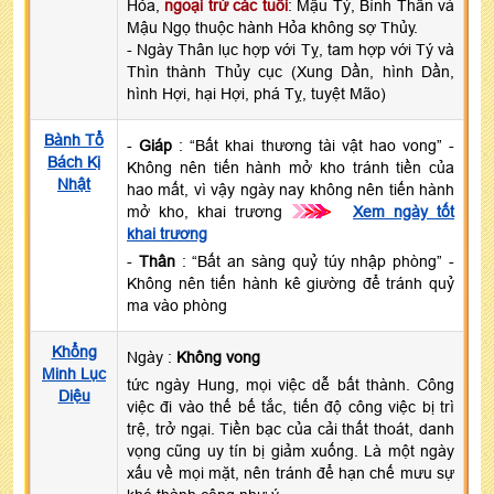
Hỏa,
ngoại trừ các tuổi
: Mậu Tý, Bính Thân và
Mậu Ngọ thuộc hành Hỏa không sợ Thủy.
- Ngày Thân lục hợp với Tỵ, tam hợp với Tý và
Thìn thành Thủy cục (Xung Dần, hình Dần,
hình Hợi, hại Hợi, phá Tỵ, tuyệt Mão)
Bành Tổ
-
Giáp
: “Bất khai thương tài vật hao vong” -
Bách Kị
Không nên tiến hành mở kho tránh tiền của
Nhật
hao mất, vì vậy ngày nay không nên tiến hành
mở kho, khai trương
>>>
Xem ngày tốt
khai trương
-
Thân
: “Bất an sàng quỷ túy nhập phòng” -
Không nên tiến hành kê giường để tránh quỷ
ma vào phòng
Khổng
Ngày :
Không vong
Minh Lục
tức ngày Hung, mọi việc dễ bất thành. Công
Diệu
việc đi vào thế bế tắc, tiến độ công việc bị trì
trệ, trở ngại. Tiền bạc của cải thất thoát, danh
vọng cũng uy tín bị giảm xuống. Là một ngày
xấu về mọi mặt, nên tránh để hạn chế mưu sự