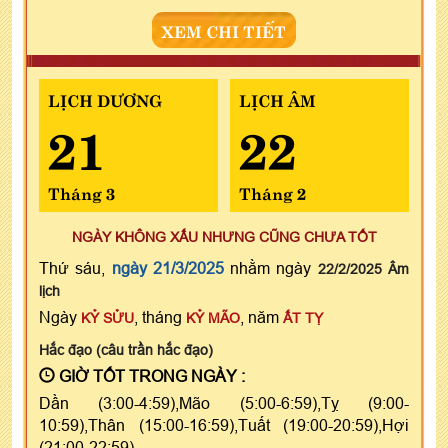
XEM CHI TIẾT
LỊCH DƯƠNG
LỊCH ÂM
21
22
Tháng 3
Tháng 2
NGÀY KHÔNG XẤU NHƯNG CŨNG CHƯA TỐT
Thứ sáu,
ngày 21/3/2025
nhằm ngày
22/2/2025 Âm
lịch
Ngày
, tháng
, năm
KỶ SỬU
KỶ MÃO
ẤT TỴ
Hắc đạo (câu trần hắc đạo)
GIỜ TỐT TRONG NGÀY :
Dần (3:00-4:59),Mão (5:00-6:59),Tỵ (9:00-
10:59),Thân (15:00-16:59),Tuất (19:00-20:59),Hợi
(21:00-22:59)