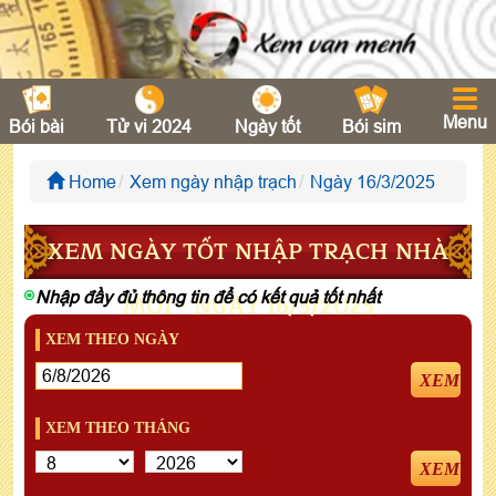
Menu
Bói bài
Tử vi 2024
Ngày tốt
Bói sim
Home
Xem ngày nhập trạch
Ngày 16/3/2025
XEM NGÀY TỐT NHẬP TRẠCH NHÀ
Nhập đầy đủ thông tin để có kết quả tốt nhất
MỚI - NGÀY 16/3/2025
XEM THEO NGÀY
XEM
XEM THEO THÁNG
XEM