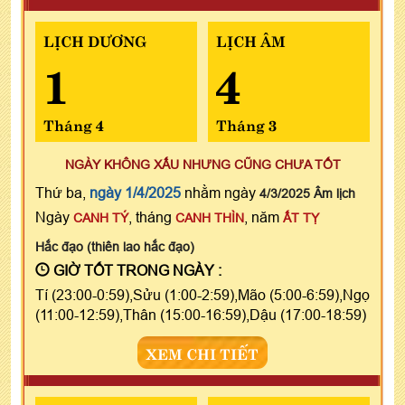
LỊCH DƯƠNG
LỊCH ÂM
1
4
Tháng 4
Tháng 3
NGÀY KHÔNG XẤU NHƯNG CŨNG CHƯA TỐT
Thứ ba,
ngày 1/4/2025
nhằm ngày
4/3/2025 Âm lịch
Ngày
, tháng
, năm
CANH TÝ
CANH THÌN
ẤT TỴ
Hắc đạo (thiên lao hắc đạo)
GIỜ TỐT TRONG NGÀY :
Tí (23:00-0:59),Sửu (1:00-2:59),Mão (5:00-6:59),Ngọ
(11:00-12:59),Thân (15:00-16:59),Dậu (17:00-18:59)
XEM CHI TIẾT