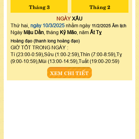
Tháng 3
Tháng 2
NGÀY
XẤU
Thứ hai,
ngày 10/3/2025
nhằm ngày
11/2/2025 Âm lịch
Ngày
Mậu Dần
, tháng
Kỷ Mão
, năm
Ất Tỵ
Hoàng đạo (thanh long hoàng đạo)
GIỜ TỐT TRONG NGÀY :
Tí (23:00-0:59),Sửu (1:00-2:59),Thìn (7:00-8:59),Tỵ
(9:00-10:59),Mùi (13:00-14:59),Tuất (19:00-20:59)
XEM CHI TIẾT