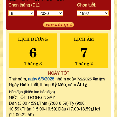
Chọn tháng (DL):
Chọn tuổi:
XEM KẾT QUẢ
LỊCH DƯƠNG
LỊCH ÂM
6
7
Tháng 3
Tháng 2
NGÀY TỐT
Thứ năm,
ngày 6/3/2025
nhằm ngày
7/2/2025 Âm lịch
Ngày
Giáp Tuất
, tháng
Kỷ Mão
, năm
Ất Tỵ
Hắc đạo (thiên lao hắc đạo)
GIỜ TỐT TRONG NGÀY :
Dần (3:00-4:59),Thìn (7:00-8:59),Tỵ (9:00-
10:59),Thân (15:00-16:59),Dậu (17:00-18:59),Hợi
(21:00-22:59)