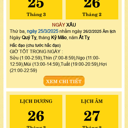
25
26
Tháng 3
Tháng 2
NGÀY
XẤU
Thứ ba,
ngày 25/3/2025
nhằm ngày
26/2/2025 Âm lịch
Ngày
Quý Tỵ
, tháng
Kỷ Mão
, năm
Ất Tỵ
Hắc đạo (chu tước hắc đạo)
GIỜ TỐT TRONG NGÀY :
Sửu (1:00-2:59),Thìn (7:00-8:59),Ngọ (11:00-
12:59),Mùi (13:00-14:59),Tuất (19:00-20:59),Hợi
(21:00-22:59)
XEM CHI TIẾT
LỊCH DƯƠNG
LỊCH ÂM
26
27
Tháng 3
Tháng 2