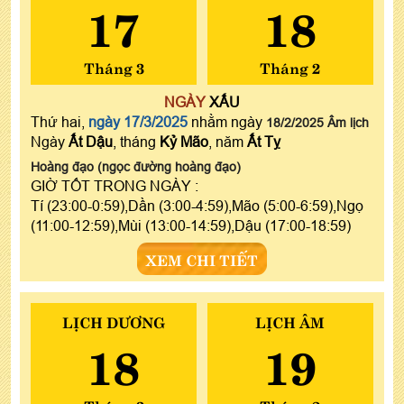
17
18
Tháng 3
Tháng 2
NGÀY
XẤU
Thứ hai,
ngày 17/3/2025
nhằm ngày
18/2/2025 Âm lịch
Ngày
Ất Dậu
, tháng
Kỷ Mão
, năm
Ất Tỵ
Hoàng đạo (ngọc đường hoàng đạo)
GIỜ TỐT TRONG NGÀY :
Tí (23:00-0:59),Dần (3:00-4:59),Mão (5:00-6:59),Ngọ
(11:00-12:59),Mùi (13:00-14:59),Dậu (17:00-18:59)
XEM CHI TIẾT
LỊCH DƯƠNG
LỊCH ÂM
18
19