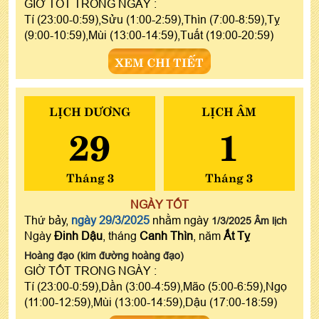
GIỜ TỐT TRONG NGÀY :
Tí (23:00-0:59),Sửu (1:00-2:59),Thìn (7:00-8:59),Tỵ
(9:00-10:59),Mùi (13:00-14:59),Tuất (19:00-20:59)
XEM CHI TIẾT
LỊCH DƯƠNG
LỊCH ÂM
29
1
Tháng 3
Tháng 3
NGÀY TỐT
Thứ bảy,
ngày 29/3/2025
nhằm ngày
1/3/2025 Âm lịch
Ngày
Đinh Dậu
, tháng
Canh Thìn
, năm
Ất Tỵ
Hoàng đạo (kim đường hoàng đạo)
GIỜ TỐT TRONG NGÀY :
Tí (23:00-0:59),Dần (3:00-4:59),Mão (5:00-6:59),Ngọ
(11:00-12:59),Mùi (13:00-14:59),Dậu (17:00-18:59)