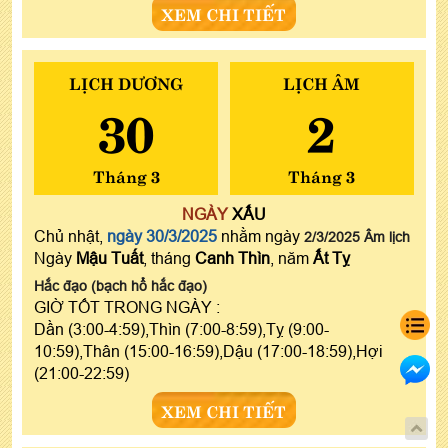
XEM CHI TIẾT
LỊCH DƯƠNG
LỊCH ÂM
30
2
Tháng 3
Tháng 3
NGÀY
XẤU
Chủ nhật,
ngày 30/3/2025
nhằm ngày
2/3/2025 Âm lịch
Ngày
Mậu Tuất
, tháng
Canh Thìn
, năm
Ất Tỵ
Hắc đạo (bạch hổ hắc đạo)
GIỜ TỐT TRONG NGÀY :
Dần (3:00-4:59),Thìn (7:00-8:59),Tỵ (9:00-
10:59),Thân (15:00-16:59),Dậu (17:00-18:59),Hợi
(21:00-22:59)
XEM CHI TIẾT