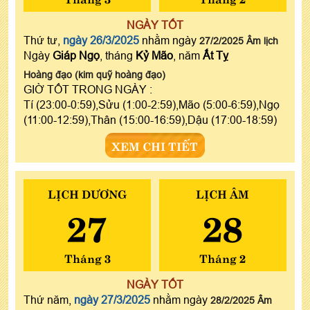
NGÀY TỐT
Thứ tư,
ngày 26/3/2025
nhằm ngày
27/2/2025 Âm lịch
Ngày
Giáp Ngọ
, tháng
Kỷ Mão
, năm
Ất Tỵ
Hoàng đạo (kim quỹ hoàng đạo)
GIỜ TỐT TRONG NGÀY :
Tí (23:00-0:59),Sửu (1:00-2:59),Mão (5:00-6:59),Ngọ
(11:00-12:59),Thân (15:00-16:59),Dậu (17:00-18:59)
XEM CHI TIẾT
LỊCH DƯƠNG
LỊCH ÂM
27
28
Tháng 3
Tháng 2
NGÀY TỐT
Thứ năm,
ngày 27/3/2025
nhằm ngày
28/2/2025 Âm