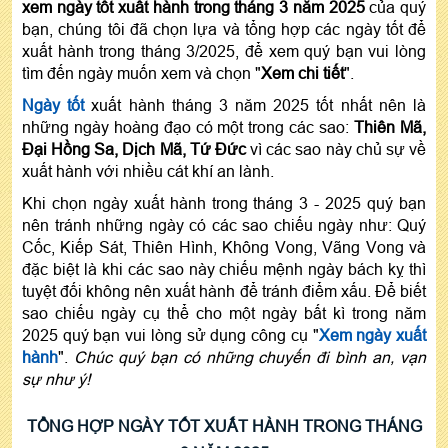
xem ngày tốt xuất hành trong tháng 3 năm 2025
của quý
bạn, chúng tôi đã chọn lựa và tổng hợp các ngày tốt để
xuất hành trong tháng 3/2025, để xem quý bạn vui lòng
tìm đến ngày muốn xem và chọn "
Xem chi tiết
".
Ngày tốt
xuất hành tháng 3 năm 2025 tốt nhất nên là
những ngày hoàng đạo có một trong các sao:
Thiên Mã,
Đại Hồng Sa, Dịch Mã, Tứ Đức
vì các sao này chủ sự về
xuất hành với nhiều cát khí an lành.
Khi chọn ngày xuất hành trong tháng 3 - 2025 quý bạn
nên tránh những ngày có các sao chiếu ngày như: Quý
Cốc, Kiếp Sát, Thiên Hình, Không Vong, Vãng Vong và
đặc biệt là khi các sao này chiếu mệnh ngày bách kỵ thì
tuyệt đối không nên xuất hành để tránh điểm xấu. Để biết
sao chiếu ngày cụ thể cho một ngày bất kì trong năm
2025 quý bạn vui lòng sử dụng công cụ "
Xem ngày xuất
hành
".
Chúc quý bạn có những chuyến đi bình an, vạn
sự như ý!
TỔNG HỢP NGÀY TỐT XUẤT HÀNH TRONG THÁNG