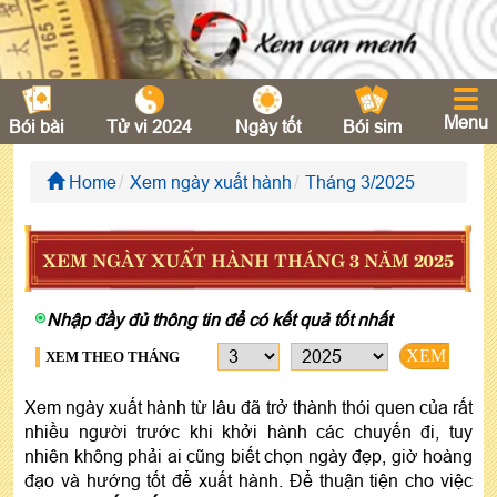
Menu
Bói bài
Tử vi 2024
Ngày tốt
Bói sim
Home
Xem ngày xuất hành
Tháng 3/2025
XEM NGÀY XUẤT HÀNH THÁNG 3 NĂM 2025
Nhập đầy đủ thông tin để có kết quả tốt nhất
XEM
XEM THEO THÁNG
Xem ngày xuất hành từ lâu đã trở thành thói quen của rất
nhiều người trước khi khởi hành các chuyến đi, tuy
nhiên không phải ai cũng biết chọn ngày đẹp, giờ hoàng
đạo và hướng tốt để xuất hành. Để thuận tiện cho việc