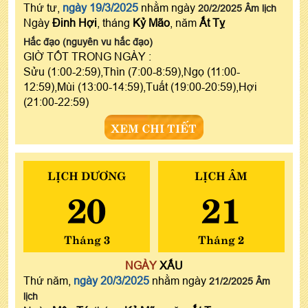
Thứ tư,
ngày 19/3/2025
nhằm ngày
20/2/2025 Âm lịch
Ngày
Đinh Hợi
, tháng
Kỷ Mão
, năm
Ất Tỵ
Hắc đạo (nguyên vu hắc đạo)
GIỜ TỐT TRONG NGÀY :
Sửu (1:00-2:59),Thìn (7:00-8:59),Ngọ (11:00-
12:59),Mùi (13:00-14:59),Tuất (19:00-20:59),Hợi
(21:00-22:59)
XEM CHI TIẾT
LỊCH DƯƠNG
LỊCH ÂM
20
21
Tháng 3
Tháng 2
NGÀY
XẤU
Thứ năm,
ngày 20/3/2025
nhằm ngày
21/2/2025 Âm
lịch