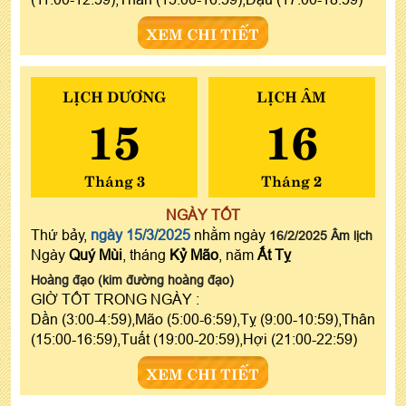
XEM CHI TIẾT
LỊCH DƯƠNG
LỊCH ÂM
15
16
Tháng 3
Tháng 2
NGÀY TỐT
Thứ bảy,
ngày 15/3/2025
nhằm ngày
16/2/2025 Âm lịch
Ngày
Quý Mùi
, tháng
Kỷ Mão
, năm
Ất Tỵ
Hoàng đạo (kim đường hoàng đạo)
GIỜ TỐT TRONG NGÀY :
Dần (3:00-4:59),Mão (5:00-6:59),Tỵ (9:00-10:59),Thân
(15:00-16:59),Tuất (19:00-20:59),Hợi (21:00-22:59)
XEM CHI TIẾT