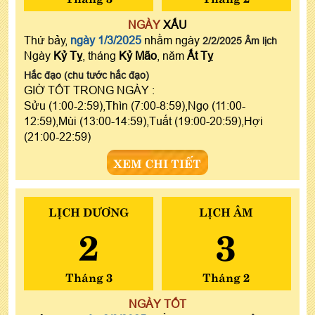
NGÀY
XẤU
Thứ bảy,
ngày 1/3/2025
nhằm ngày
2/2/2025 Âm lịch
Ngày
Kỷ Tỵ
, tháng
Kỷ Mão
, năm
Ất Tỵ
Hắc đạo (chu tước hắc đạo)
GIỜ TỐT TRONG NGÀY :
Sửu (1:00-2:59),Thìn (7:00-8:59),Ngọ (11:00-
12:59),Mùi (13:00-14:59),Tuất (19:00-20:59),Hợi
(21:00-22:59)
XEM CHI TIẾT
LỊCH DƯƠNG
LỊCH ÂM
2
3
Tháng 3
Tháng 2
NGÀY TỐT