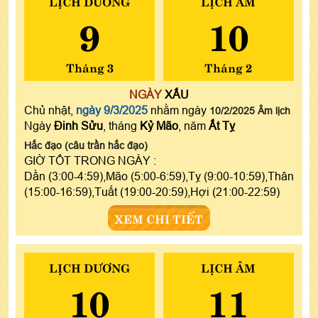
LỊCH DƯƠNG
LỊCH ÂM
9
10
Tháng 3
Tháng 2
NGÀY
XẤU
Chủ nhật,
ngày 9/3/2025
nhằm ngày
10/2/2025 Âm lịch
Ngày
Đinh Sửu
, tháng
Kỷ Mão
, năm
Ất Tỵ
Hắc đạo (câu trần hắc đạo)
GIỜ TỐT TRONG NGÀY :
Dần (3:00-4:59),Mão (5:00-6:59),Tỵ (9:00-10:59),Thân
(15:00-16:59),Tuất (19:00-20:59),Hợi (21:00-22:59)
XEM CHI TIẾT
LỊCH DƯƠNG
LỊCH ÂM
10
11