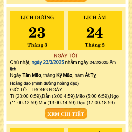
LỊCH DƯƠNG
LỊCH ÂM
23
24
Tháng 3
Tháng 2
NGÀY TỐT
Chủ nhật,
ngày 23/3/2025
nhằm ngày
24/2/2025 Âm
lịch
Ngày
Tân Mão
, tháng
Kỷ Mão
, năm
Ất Tỵ
Hoàng đạo (minh đường hoàng đạo)
GIỜ TỐT TRONG NGÀY :
Tí (23:00-0:59),Dần (3:00-4:59),Mão (5:00-6:59),Ngọ
(11:00-12:59),Mùi (13:00-14:59),Dậu (17:00-18:59)
XEM CHI TIẾT