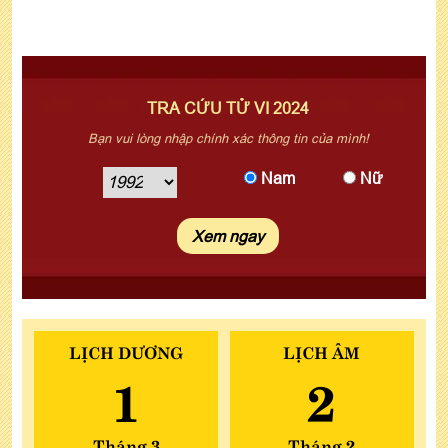
TRA CỨU TỬ VI 2024
Bạn vui lòng nhập chính xác thông tin của mình!
Nam
Nữ
LỊCH DƯƠNG
LỊCH ÂM
1
2
Tháng 3
Tháng 2