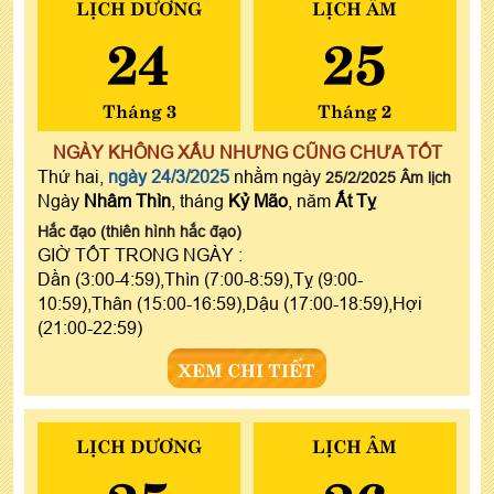
LỊCH DƯƠNG
LỊCH ÂM
24
25
Tháng 3
Tháng 2
NGÀY KHÔNG XẤU NHƯNG CŨNG CHƯA TỐT
Thứ hai,
ngày 24/3/2025
nhằm ngày
25/2/2025 Âm lịch
Ngày
Nhâm Thìn
, tháng
Kỷ Mão
, năm
Ất Tỵ
Hắc đạo (thiên hình hắc đạo)
GIỜ TỐT TRONG NGÀY :
Dần (3:00-4:59),Thìn (7:00-8:59),Tỵ (9:00-
10:59),Thân (15:00-16:59),Dậu (17:00-18:59),Hợi
(21:00-22:59)
XEM CHI TIẾT
LỊCH DƯƠNG
LỊCH ÂM