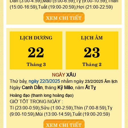
Dần (3:00-4:59),Mão (5:00-6:59),Tỵ (9:00-10:59),Thân
(15:00-16:59),Tuất (19:00-20:59),Hợi (21:00-22:59)
XEM CHI TIẾT
LỊCH DƯƠNG
LỊCH ÂM
22
23
Tháng 3
Tháng 2
NGÀY
XẤU
Thứ bảy,
ngày 22/3/2025
nhằm ngày
23/2/2025 Âm lịch
Ngày
Canh Dần
, tháng
Kỷ Mão
, năm
Ất Tỵ
Hoàng đạo (thanh long hoàng đạo)
GIỜ TỐT TRONG NGÀY :
Tí (23:00-0:59),Sửu (1:00-2:59),Thìn (7:00-8:59),Tỵ
(9:00-10:59),Mùi (13:00-14:59),Tuất (19:00-20:59)
XEM CHI TIẾT