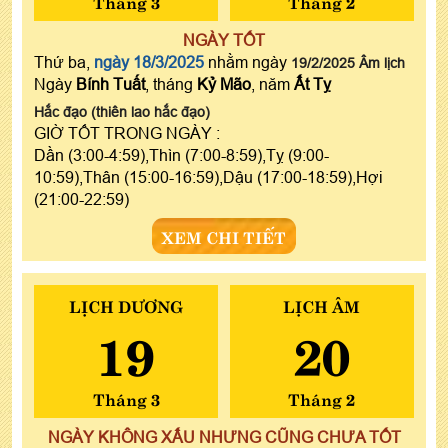
Tháng 3
Tháng 2
NGÀY TỐT
Thứ ba,
ngày 18/3/2025
nhằm ngày
19/2/2025 Âm lịch
Ngày
Bính Tuất
, tháng
Kỷ Mão
, năm
Ất Tỵ
Hắc đạo (thiên lao hắc đạo)
GIỜ TỐT TRONG NGÀY :
Dần (3:00-4:59),Thìn (7:00-8:59),Tỵ (9:00-
10:59),Thân (15:00-16:59),Dậu (17:00-18:59),Hợi
(21:00-22:59)
XEM CHI TIẾT
LỊCH DƯƠNG
LỊCH ÂM
19
20
Tháng 3
Tháng 2
NGÀY KHÔNG XẤU NHƯNG CŨNG CHƯA TỐT