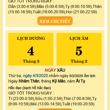
GIỜ TỐT TRONG NGÀY :
Dần (3:00-4:59),Mão (5:00-6:59),Tỵ (9:00-10:59),Thân
(15:00-16:59),Tuất (19:00-20:59),Hợi (21:00-22:59)
XEM CHI TIẾT
LỊCH DƯƠNG
LỊCH ÂM
4
5
Tháng 3
Tháng 2
NGÀY
XẤU
Thứ ba,
ngày 4/3/2025
nhằm ngày
5/2/2025 Âm lịch
Ngày
Nhâm Thân
, tháng
Kỷ Mão
, năm
Ất Tỵ
Hắc đạo (bạch hổ hắc đạo)
GIỜ TỐT TRONG NGÀY :
Tí (23:00-0:59),Sửu (1:00-2:59),Thìn (7:00-8:59),Tỵ
(9:00-10:59),Mùi (13:00-14:59),Tuất (19:00-20:59)