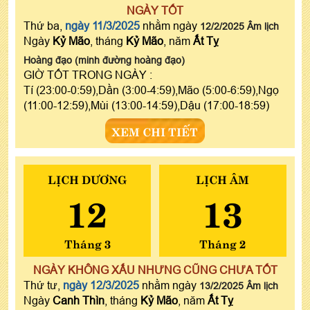
NGÀY TỐT
Thứ ba,
ngày 11/3/2025
nhằm ngày
12/2/2025 Âm lịch
Ngày
Kỷ Mão
, tháng
Kỷ Mão
, năm
Ất Tỵ
Hoàng đạo (minh đường hoàng đạo)
GIỜ TỐT TRONG NGÀY :
Tí (23:00-0:59),Dần (3:00-4:59),Mão (5:00-6:59),Ngọ
(11:00-12:59),Mùi (13:00-14:59),Dậu (17:00-18:59)
XEM CHI TIẾT
LỊCH DƯƠNG
LỊCH ÂM
12
13
Tháng 3
Tháng 2
NGÀY KHÔNG XẤU NHƯNG CŨNG CHƯA TỐT
Thứ tư,
ngày 12/3/2025
nhằm ngày
13/2/2025 Âm lịch
Ngày
Canh Thìn
, tháng
Kỷ Mão
, năm
Ất Tỵ