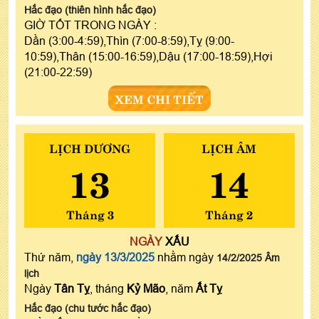
Hắc đạo (thiên hình hắc đạo)
GIỜ TỐT TRONG NGÀY :
Dần (3:00-4:59),Thìn (7:00-8:59),Tỵ (9:00-
10:59),Thân (15:00-16:59),Dậu (17:00-18:59),Hợi
(21:00-22:59)
XEM CHI TIẾT
LỊCH DƯƠNG
LỊCH ÂM
13
14
Tháng 3
Tháng 2
NGÀY
XẤU
Thứ năm,
ngày 13/3/2025
nhằm ngày
14/2/2025 Âm
lịch
Ngày
Tân Tỵ
, tháng
Kỷ Mão
, năm
Ất Tỵ
Hắc đạo (chu tước hắc đạo)