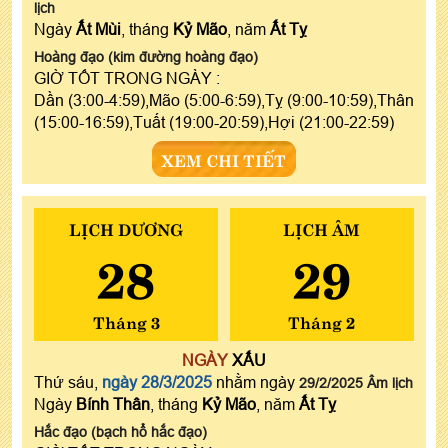
lịch
Ngày
Ất Mùi
, tháng
Kỷ Mão
, năm
Ất Tỵ
Hoàng đạo (kim đường hoàng đạo)
GIỜ TỐT TRONG NGÀY :
Dần (3:00-4:59),Mão (5:00-6:59),Tỵ (9:00-10:59),Thân
(15:00-16:59),Tuất (19:00-20:59),Hợi (21:00-22:59)
XEM CHI TIẾT
LỊCH DƯƠNG
LỊCH ÂM
28
29
Tháng 3
Tháng 2
NGÀY
XẤU
Thứ sáu,
ngày 28/3/2025
nhằm ngày
29/2/2025 Âm lịch
Ngày
Bính Thân
, tháng
Kỷ Mão
, năm
Ất Tỵ
Hắc đạo (bạch hổ hắc đạo)