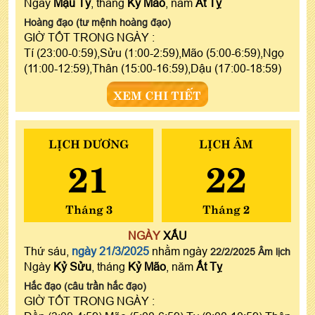
Ngày
Mậu Tý
, tháng
Kỷ Mão
, năm
Ất Tỵ
Hoàng đạo (tư mệnh hoàng đạo)
GIỜ TỐT TRONG NGÀY :
Tí (23:00-0:59),Sửu (1:00-2:59),Mão (5:00-6:59),Ngọ
(11:00-12:59),Thân (15:00-16:59),Dậu (17:00-18:59)
XEM CHI TIẾT
LỊCH DƯƠNG
LỊCH ÂM
21
22
Tháng 3
Tháng 2
NGÀY
XẤU
Thứ sáu,
ngày 21/3/2025
nhằm ngày
22/2/2025 Âm lịch
Ngày
Kỷ Sửu
, tháng
Kỷ Mão
, năm
Ất Tỵ
Hắc đạo (câu trần hắc đạo)
GIỜ TỐT TRONG NGÀY :