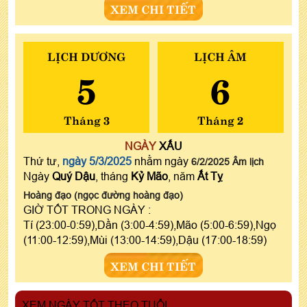
XEM CHI TIẾT
LỊCH DƯƠNG
LỊCH ÂM
5
6
Tháng 3
Tháng 2
NGÀY
XẤU
Thứ tư,
ngày 5/3/2025
nhằm ngày
6/2/2025 Âm lịch
Ngày
Quý Dậu
, tháng
Kỷ Mão
, năm
Ất Tỵ
Hoàng đạo (ngọc đường hoàng đạo)
GIỜ TỐT TRONG NGÀY :
Tí (23:00-0:59),Dần (3:00-4:59),Mão (5:00-6:59),Ngọ
(11:00-12:59),Mùi (13:00-14:59),Dậu (17:00-18:59)
XEM CHI TIẾT
XEM NGÀY TỐT THEO TUỔI