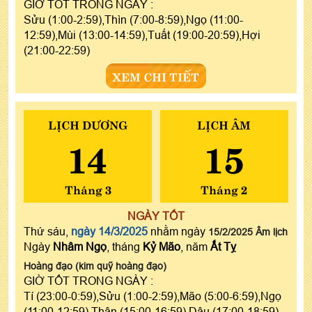
GIỜ TỐT TRONG NGÀY :
Sửu (1:00-2:59),Thìn (7:00-8:59),Ngọ (11:00-
12:59),Mùi (13:00-14:59),Tuất (19:00-20:59),Hợi
(21:00-22:59)
XEM CHI TIẾT
LỊCH DƯƠNG
LỊCH ÂM
14
15
Tháng 3
Tháng 2
NGÀY TỐT
Thứ sáu,
ngày 14/3/2025
nhằm ngày
15/2/2025 Âm lịch
Ngày
Nhâm Ngọ
, tháng
Kỷ Mão
, năm
Ất Tỵ
Hoàng đạo (kim quỹ hoàng đạo)
GIỜ TỐT TRONG NGÀY :
Tí (23:00-0:59),Sửu (1:00-2:59),Mão (5:00-6:59),Ngọ
(11:00-12:59),Thân (15:00-16:59),Dậu (17:00-18:59)