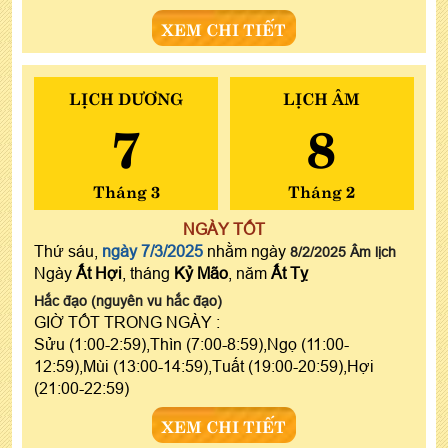
XEM CHI TIẾT
LỊCH DƯƠNG
LỊCH ÂM
7
8
Tháng 3
Tháng 2
NGÀY TỐT
Thứ sáu,
ngày 7/3/2025
nhằm ngày
8/2/2025 Âm lịch
Ngày
Ất Hợi
, tháng
Kỷ Mão
, năm
Ất Tỵ
Hắc đạo (nguyên vu hắc đạo)
GIỜ TỐT TRONG NGÀY :
Sửu (1:00-2:59),Thìn (7:00-8:59),Ngọ (11:00-
12:59),Mùi (13:00-14:59),Tuất (19:00-20:59),Hợi
(21:00-22:59)
XEM CHI TIẾT