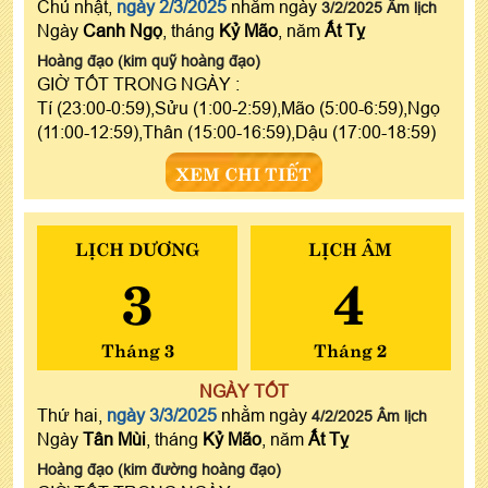
Chủ nhật,
ngày 2/3/2025
nhằm ngày
3/2/2025 Âm lịch
Ngày
Canh Ngọ
, tháng
Kỷ Mão
, năm
Ất Tỵ
Hoàng đạo (kim quỹ hoàng đạo)
GIỜ TỐT TRONG NGÀY :
Tí (23:00-0:59),Sửu (1:00-2:59),Mão (5:00-6:59),Ngọ
(11:00-12:59),Thân (15:00-16:59),Dậu (17:00-18:59)
XEM CHI TIẾT
LỊCH DƯƠNG
LỊCH ÂM
3
4
Tháng 3
Tháng 2
NGÀY TỐT
Thứ hai,
ngày 3/3/2025
nhằm ngày
4/2/2025 Âm lịch
Ngày
Tân Mùi
, tháng
Kỷ Mão
, năm
Ất Tỵ
Hoàng đạo (kim đường hoàng đạo)