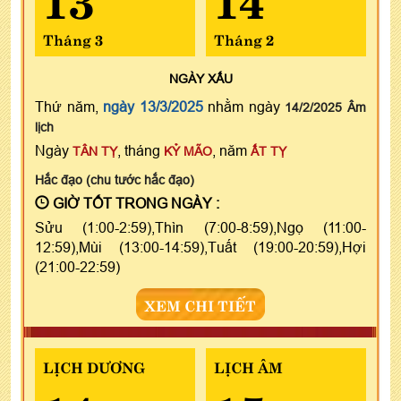
Tháng 3
Tháng 2
NGÀY
XẤU
Thứ năm,
ngày 13/3/2025
nhằm ngày
14/2/2025 Âm
lịch
Ngày
, tháng
, năm
TÂN TỴ
KỶ MÃO
ẤT TỴ
Hắc đạo (chu tước hắc đạo)
GIỜ TỐT TRONG NGÀY :
Sửu (1:00-2:59),Thìn (7:00-8:59),Ngọ (11:00-
12:59),Mùi (13:00-14:59),Tuất (19:00-20:59),Hợi
(21:00-22:59)
XEM CHI TIẾT
LỊCH DƯƠNG
LỊCH ÂM