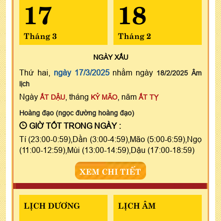
17
18
Tháng 3
Tháng 2
NGÀY
XẤU
Thứ hai,
ngày 17/3/2025
nhằm ngày
18/2/2025 Âm
lịch
Ngày
, tháng
, năm
ẤT DẬU
KỶ MÃO
ẤT TỴ
Hoàng đạo (ngọc đường hoàng đạo)
GIỜ TỐT TRONG NGÀY :
Tí (23:00-0:59),Dần (3:00-4:59),Mão (5:00-6:59),Ngọ
(11:00-12:59),Mùi (13:00-14:59),Dậu (17:00-18:59)
XEM CHI TIẾT
LỊCH DƯƠNG
LỊCH ÂM