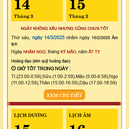
14
15
Tháng 3
Tháng 2
NGÀY KHÔNG XẤU NHƯNG CŨNG CHƯA TỐT
Thứ sáu,
ngày 14/3/2025
nhằm ngày
15/2/2025 Âm
lịch
Ngày
, tháng
, năm
NHÂM NGỌ
KỶ MÃO
ẤT TỴ
Hoàng đạo (kim quỹ hoàng đạo)
GIỜ TỐT TRONG NGÀY :
Tí (23:00-0:59),Sửu (1:00-2:59),Mão (5:00-6:59),Ngọ
(11:00-12:59),Thân (15:00-16:59),Dậu (17:00-18:59)
XEM CHI TIẾT
LỊCH DƯƠNG
LỊCH ÂM
15
16