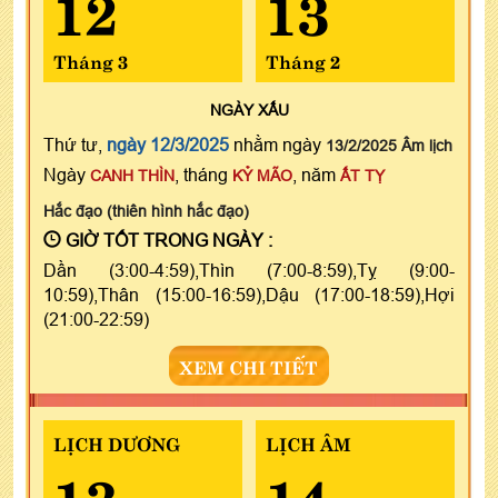
12
13
Tháng 3
Tháng 2
NGÀY
XẤU
Thứ tư,
ngày 12/3/2025
nhằm ngày
13/2/2025 Âm lịch
Ngày
, tháng
, năm
CANH THÌN
KỶ MÃO
ẤT TỴ
Hắc đạo (thiên hình hắc đạo)
GIỜ TỐT TRONG NGÀY :
Dần (3:00-4:59),Thìn (7:00-8:59),Tỵ (9:00-
10:59),Thân (15:00-16:59),Dậu (17:00-18:59),Hợi
(21:00-22:59)
XEM CHI TIẾT
LỊCH DƯƠNG
LỊCH ÂM
13
14