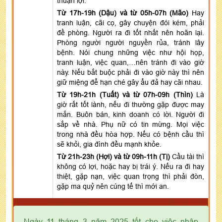
thuận lợi.
Từ 17h-19h (Dậu) và từ 05h-07h (Mão)
Hay
tranh luận, cãi cọ, gây chuyện đói kém, phải
đề phòng. Người ra đi tốt nhất nên hoãn lại.
Phòng người người nguyền rủa, tránh lây
bệnh. Nói chung những việc như hội họp,
tranh luận, việc quan,…nên tránh đi vào giờ
này. Nếu bắt buộc phải đi vào giờ này thì nên
giữ miệng để hạn ché gây ẩu đả hay cãi nhau.
Từ 19h-21h (Tuất) và từ 07h-09h (Thìn)
Là
giờ rất tốt lành, nếu đi thường gặp được may
mắn. Buôn bán, kinh doanh có lời. Người đi
sắp về nhà. Phụ nữ có tin mừng. Mọi việc
trong nhà đều hòa hợp. Nếu có bệnh cầu thì
sẽ khỏi, gia đình đều mạnh khỏe.
Từ 21h-23h (Hợi) và từ 09h-11h (Tị)
Cầu tài thì
không có lợi, hoặc hay bị trái ý. Nếu ra đi hay
thiệt, gặp nạn, việc quan trọng thì phải đòn,
gặp ma quỷ nên cúng tế thì mới an.
Ngày 11 tháng 3 năm 2025 tốt cho việc nhập