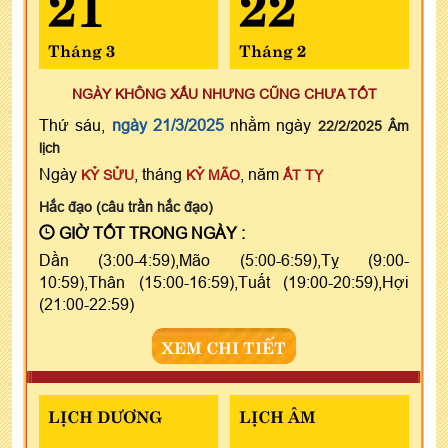
21
22
Tháng 3
Tháng 2
NGÀY KHÔNG XẤU NHƯNG CŨNG CHƯA TỐT
Thứ sáu,
ngày 21/3/2025
nhằm ngày
22/2/2025 Âm
lịch
Ngày
, tháng
, năm
KỶ SỬU
KỶ MÃO
ẤT TỴ
Hắc đạo (câu trần hắc đạo)
GIỜ TỐT TRONG NGÀY :
Dần (3:00-4:59),Mão (5:00-6:59),Tỵ (9:00-
10:59),Thân (15:00-16:59),Tuất (19:00-20:59),Hợi
(21:00-22:59)
XEM CHI TIẾT
LỊCH DƯƠNG
LỊCH ÂM