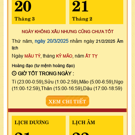
20
21
Tháng 3
Tháng 2
NGÀY KHÔNG XẤU NHƯNG CŨNG CHƯA TỐT
Thứ năm,
ngày 20/3/2025
nhằm ngày
21/2/2025 Âm
lịch
Ngày
, tháng
, năm
MẬU TÝ
KỶ MÃO
ẤT TỴ
Hoàng đạo (tư mệnh hoàng đạo)
GIỜ TỐT TRONG NGÀY :
Tí (23:00-0:59),Sửu (1:00-2:59),Mão (5:00-6:59),Ngọ
(11:00-12:59),Thân (15:00-16:59),Dậu (17:00-18:59)
XEM CHI TIẾT
LỊCH DƯƠNG
LỊCH ÂM