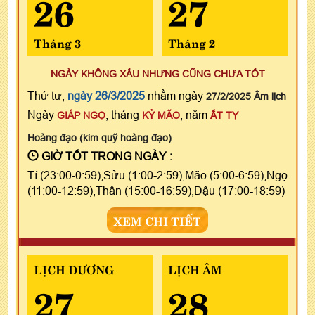
26
27
Tháng 3
Tháng 2
NGÀY KHÔNG XẤU NHƯNG CŨNG CHƯA TỐT
Thứ tư,
ngày 26/3/2025
nhằm ngày
27/2/2025 Âm lịch
Ngày
, tháng
, năm
GIÁP NGỌ
KỶ MÃO
ẤT TỴ
Hoàng đạo (kim quỹ hoàng đạo)
GIỜ TỐT TRONG NGÀY :
Tí (23:00-0:59),Sửu (1:00-2:59),Mão (5:00-6:59),Ngọ
(11:00-12:59),Thân (15:00-16:59),Dậu (17:00-18:59)
XEM CHI TIẾT
LỊCH DƯƠNG
LỊCH ÂM
27
28