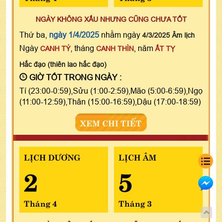
NGÀY KHÔNG XẤU NHƯNG CŨNG CHƯA TỐT
Thứ ba,
ngày 1/4/2025
nhằm ngày
4/3/2025 Âm lịch
Ngày
, tháng
, năm
CANH TÝ
CANH THÌN
ẤT TỴ
Hắc đạo (thiên lao hắc đạo)
GIỜ TỐT TRONG NGÀY :
Tí (23:00-0:59),Sửu (1:00-2:59),Mão (5:00-6:59),Ngọ
(11:00-12:59),Thân (15:00-16:59),Dậu (17:00-18:59)
XEM CHI TIẾT
LỊCH DƯƠNG
LỊCH ÂM
2
5
Tháng 4
Tháng 3