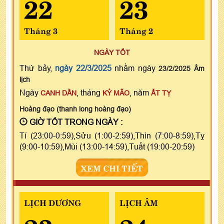
22
23
Tháng 3
Tháng 2
NGÀY TỐT
Thứ bảy,
ngày 22/3/2025
nhằm ngày
23/2/2025 Âm
lịch
Ngày
, tháng
, năm
CANH DẦN
KỶ MÃO
ẤT TỴ
Hoàng đạo (thanh long hoàng đạo)
GIỜ TỐT TRONG NGÀY :
Tí (23:00-0:59),Sửu (1:00-2:59),Thìn (7:00-8:59),Tỵ
(9:00-10:59),Mùi (13:00-14:59),Tuất (19:00-20:59)
XEM CHI TIẾT
LỊCH DƯƠNG
LỊCH ÂM