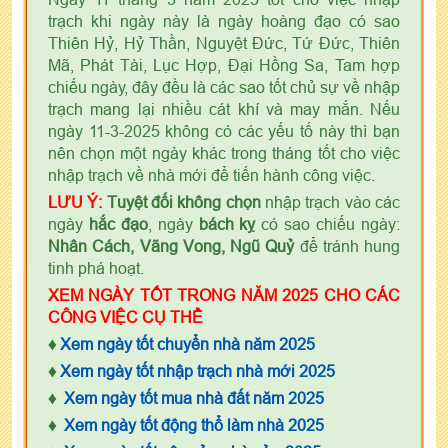
trạch khi ngày này là ngày hoàng đạo có sao
Thiên Hỷ, Hỷ Thần, Nguyệt Đức, Tứ Đức, Thiên
Mã, Phát Tài, Lục Hợp, Đại Hồng Sa, Tam hợp
chiếu ngày, đây đều là các sao tốt chủ sự về nhập
trạch mang lại nhiều cát khí và may mắn. Nếu
ngày 11-3-2025 không có các yếu tố này thì bạn
nên chọn một ngày khác trong tháng tốt cho việc
nhập trạch về nhà mới để tiến hành công việc.
LƯU Ý:
Tuyệt đối không chọn
nhập trạch vào các
ngày
hắc đạo
, ngày
bách kỵ
có sao chiếu ngày:
Nhân Cách, Vãng Vong, Ngũ Quỷ
để tránh hung
tinh phá hoạt.
XEM NGÀY TỐT TRONG NĂM 2025 CHO CÁC
CÔNG VIỆC CỤ THỂ
♦
Xem ngày tốt chuyển nhà năm 2025
♦
Xem ngày tốt nhập trạch nhà mới 2025
♦
Xem ngày tốt mua nhà đất năm 2025
♦
Xem ngày tốt động thổ làm nhà 2025