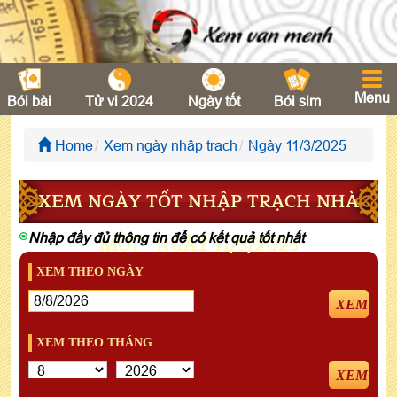
Menu
Bói bài
Tử vi 2024
Ngày tốt
Bói sim
Home
Xem ngày nhập trạch
Ngày 11/3/2025
XEM NGÀY TỐT NHẬP TRẠCH NHÀ
Nhập đầy đủ thông tin để có kết quả tốt nhất
MỚI - NGÀY 11/3/2025
XEM THEO NGÀY
XEM
XEM THEO THÁNG
XEM