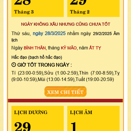
Tháng 3
Tháng 2
NGÀY KHÔNG XẤU NHƯNG CŨNG CHƯA TỐT
Thứ sáu,
ngày 28/3/2025
nhằm ngày
29/2/2025 Âm
lịch
Ngày
, tháng
, năm
BÍNH THÂN
KỶ MÃO
ẤT TỴ
Hắc đạo (bạch hổ hắc đạo)
GIỜ TỐT TRONG NGÀY :
Tí (23:00-0:59),Sửu (1:00-2:59),Thìn (7:00-8:59),Tỵ
(9:00-10:59),Mùi (13:00-14:59),Tuất (19:00-20:59)
XEM CHI TIẾT
LỊCH DƯƠNG
LỊCH ÂM
29
1