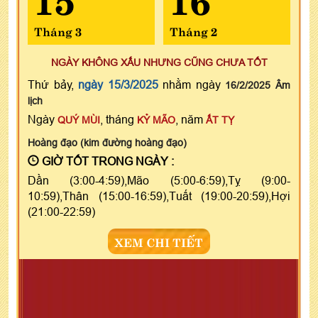
Tháng 3
Tháng 2
NGÀY KHÔNG XẤU NHƯNG CŨNG CHƯA TỐT
Thứ bảy,
ngày 15/3/2025
nhằm ngày
16/2/2025 Âm
lịch
Ngày
, tháng
, năm
QUÝ MÙI
KỶ MÃO
ẤT TỴ
Hoàng đạo (kim đường hoàng đạo)
GIỜ TỐT TRONG NGÀY :
Dần (3:00-4:59),Mão (5:00-6:59),Tỵ (9:00-
10:59),Thân (15:00-16:59),Tuất (19:00-20:59),Hợi
(21:00-22:59)
XEM CHI TIẾT