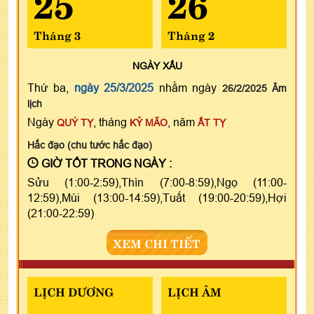
25
26
Tháng 3
Tháng 2
NGÀY
XẤU
Thứ ba,
ngày 25/3/2025
nhằm ngày
26/2/2025 Âm
lịch
Ngày
, tháng
, năm
QUÝ TỴ
KỶ MÃO
ẤT TỴ
Hắc đạo (chu tước hắc đạo)
GIỜ TỐT TRONG NGÀY :
Sửu (1:00-2:59),Thìn (7:00-8:59),Ngọ (11:00-
12:59),Mùi (13:00-14:59),Tuất (19:00-20:59),Hợi
(21:00-22:59)
XEM CHI TIẾT
LỊCH DƯƠNG
LỊCH ÂM