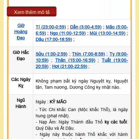
Xem thêm mô tả
Giờ
Tí (23:00-0:59)
;
Dần (3:00-4:59)
;
Mão (5:00-
Hoàng
6:59)
;
Ngọ (11:00-12:59)
;
Mùi (13:00-14:59)
;
Đạo
Dậu (17:00-18:59)
;
Giờ Hắc
Sửu (1:00-2:59)
;
Thìn (7:00-8:59)
;
Tỵ (9:00-
Đạo
10:59)
;
Thân (15:00-16:59)
;
Tuất (19:00-
20:59)
;
Hợi (21:00-22:59)
;
Các Ngày
Không phạm bất kỳ ngày Nguyệt kỵ, Nguyệt
Kỵ
tận, Tam nương, Dương Công kỵ nhật nào.
Ngũ
Ngày :
KỶ MÃO
Hành
- Tức Chi khắc Can (Mộc khắc Thổ), là ngày
hung (phạt nhật).
- Nạp Âm: Ngày Thành đầu Thổ
kỵ các tuổi
:
Quý Dậu và Ất Dậu.
- Ngày này thuộc hành Thổ khắc với hành