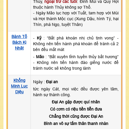
Thủy,
ngoại trừ các tuổi
: Đinh Mùi và Quý Hợi
thuộc hành Thủy không sợ Thổ.
- Ngày Mão lục hợp với Tuất, tam hợp với Mùi
và Hợi thành Mộc cục (Xung Dậu, hình Tý, hại
Thìn, phá Ngọ, tuyệt Thân)
Bành Tổ
-
Kỷ
: “Bất phá khoán nhị chủ tịnh vong” -
Bách Kị
Không nên tiến hành phá khoán để tránh cả 2
Nhật
bên đều mất mát
-
Mão
: “Bất xuyên tỉnh tuyền thủy bất hương”
- Không nên tiến hành đào giếng nước để
tránh nước sẽ không trong lành
Khổng
Ngày :
Đại an
Minh Lục
tức ngày Cát, mọi việc đều được yên tâm,
Diệu
hành sự thành công.
Đại An gặp được quí nhân
Có cơm có riệu tiền tiễn đưa
Chẳng thời cũng được Đại An
Bình an vô sự tấm thân thanh nhàn