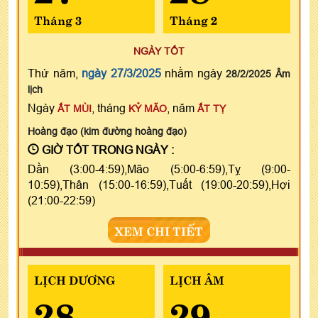
Tháng 3
Tháng 2
NGÀY TỐT
Thứ năm,
ngày 27/3/2025
nhằm ngày
28/2/2025 Âm
lịch
Ngày
, tháng
, năm
ẤT MÙI
KỶ MÃO
ẤT TỴ
Hoàng đạo (kim đường hoàng đạo)
GIỜ TỐT TRONG NGÀY :
Dần (3:00-4:59),Mão (5:00-6:59),Tỵ (9:00-
10:59),Thân (15:00-16:59),Tuất (19:00-20:59),Hợi
(21:00-22:59)
XEM CHI TIẾT
LỊCH DƯƠNG
LỊCH ÂM
28
29