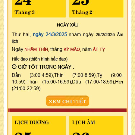
Tháng 3
Tháng 2
NGÀY
XẤU
Thứ hai,
ngày 24/3/2025
nhằm ngày
25/2/2025 Âm
lịch
Ngày
, tháng
, năm
NHÂM THÌN
KỶ MÃO
ẤT TỴ
Hắc đạo (thiên hình hắc đạo)
GIỜ TỐT TRONG NGÀY :
Dần (3:00-4:59),Thìn (7:00-8:59),Tỵ (9:00-
10:59),Thân (15:00-16:59),Dậu (17:00-18:59),Hợi
(21:00-22:59)
XEM CHI TIẾT
LỊCH DƯƠNG
LỊCH ÂM