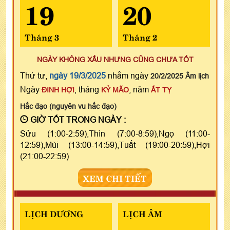
19
20
Tháng 3
Tháng 2
NGÀY KHÔNG XẤU NHƯNG CŨNG CHƯA TỐT
Thứ tư,
ngày 19/3/2025
nhằm ngày
20/2/2025 Âm lịch
Ngày
, tháng
, năm
ĐINH HỢI
KỶ MÃO
ẤT TỴ
Hắc đạo (nguyên vu hắc đạo)
GIỜ TỐT TRONG NGÀY :
Sửu (1:00-2:59),Thìn (7:00-8:59),Ngọ (11:00-
12:59),Mùi (13:00-14:59),Tuất (19:00-20:59),Hợi
(21:00-22:59)
XEM CHI TIẾT
LỊCH DƯƠNG
LỊCH ÂM