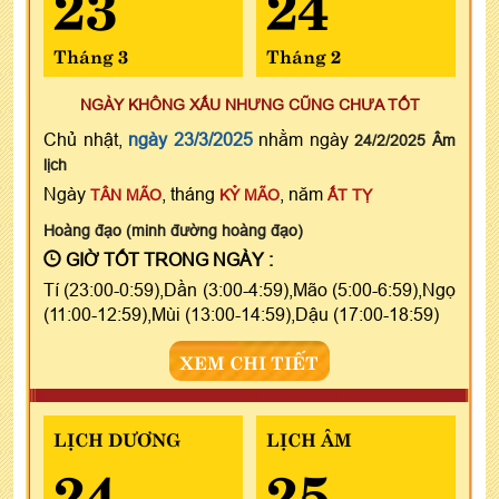
23
24
Tháng 3
Tháng 2
NGÀY KHÔNG XẤU NHƯNG CŨNG CHƯA TỐT
Chủ nhật,
ngày 23/3/2025
nhằm ngày
24/2/2025 Âm
lịch
Ngày
, tháng
, năm
TÂN MÃO
KỶ MÃO
ẤT TỴ
Hoàng đạo (minh đường hoàng đạo)
GIỜ TỐT TRONG NGÀY :
Tí (23:00-0:59),Dần (3:00-4:59),Mão (5:00-6:59),Ngọ
(11:00-12:59),Mùi (13:00-14:59),Dậu (17:00-18:59)
XEM CHI TIẾT
LỊCH DƯƠNG
LỊCH ÂM
24
25