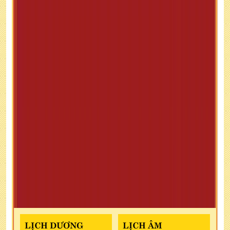
LỊCH DƯƠNG
LỊCH ÂM