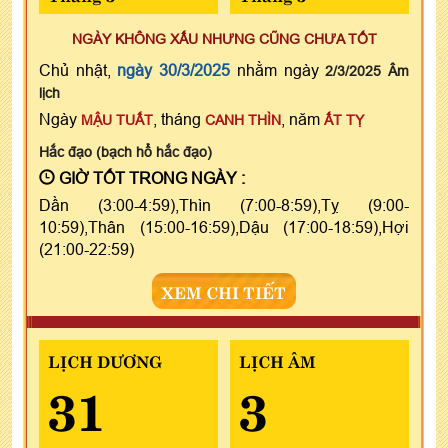
NGÀY KHÔNG XẤU NHƯNG CŨNG CHƯA TỐT
Chủ nhật,
ngày 30/3/2025
nhằm ngày
2/3/2025 Âm
lịch
Ngày
, tháng
, năm
MẬU TUẤT
CANH THÌN
ẤT TỴ
Hắc đạo (bạch hổ hắc đạo)
GIỜ TỐT TRONG NGÀY :
Dần (3:00-4:59),Thìn (7:00-8:59),Tỵ (9:00-
10:59),Thân (15:00-16:59),Dậu (17:00-18:59),Hợi
(21:00-22:59)
XEM CHI TIẾT
LỊCH DƯƠNG
LỊCH ÂM
31
3