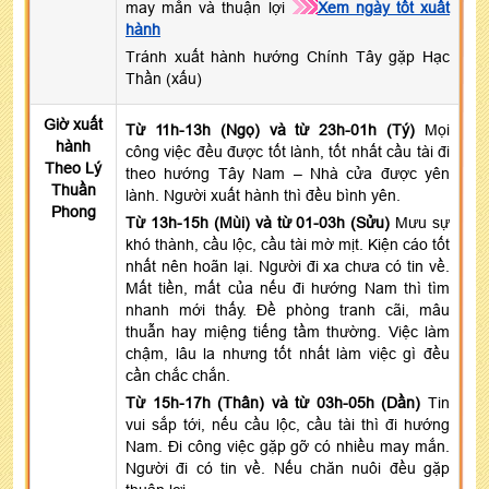
may mắn và thuận lợi
Xem ngày tốt xuất
hành
Tránh xuất hành hướng Chính Tây gặp Hạc
Thần (xấu)
Giờ xuất
Từ 11h-13h (Ngọ) và từ 23h-01h (Tý)
Mọi
hành
công việc đều được tốt lành, tốt nhất cầu tài đi
Theo Lý
theo hướng Tây Nam – Nhà cửa được yên
Thuần
lành. Người xuất hành thì đều bình yên.
Phong
Từ 13h-15h (Mùi) và từ 01-03h (Sửu)
Mưu sự
khó thành, cầu lộc, cầu tài mờ mịt. Kiện cáo tốt
nhất nên hoãn lại. Người đi xa chưa có tin về.
Mất tiền, mất của nếu đi hướng Nam thì tìm
nhanh mới thấy. Đề phòng tranh cãi, mâu
thuẫn hay miệng tiếng tầm thường. Việc làm
chậm, lâu la nhưng tốt nhất làm việc gì đều
cần chắc chắn.
Từ 15h-17h (Thân) và từ 03h-05h (Dần)
Tin
vui sắp tới, nếu cầu lộc, cầu tài thì đi hướng
Nam. Đi công việc gặp gỡ có nhiều may mắn.
Người đi có tin về. Nếu chăn nuôi đều gặp