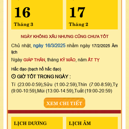
16
17
Tháng 3
Tháng 2
NGÀY KHÔNG XẤU NHƯNG CŨNG CHƯA TỐT
Chủ nhật,
ngày 16/3/2025
nhằm ngày
17/2/2025 Âm
lịch
Ngày
, tháng
, năm
GIÁP THÂN
KỶ MÃO
ẤT TỴ
Hắc đạo (bạch hổ hắc đạo)
GIỜ TỐT TRONG NGÀY :
Tí (23:00-0:59),Sửu (1:00-2:59),Thìn (7:00-8:59),Tỵ
(9:00-10:59),Mùi (13:00-14:59),Tuất (19:00-20:59)
XEM CHI TIẾT
LỊCH DƯƠNG
LỊCH ÂM