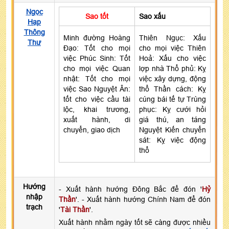
Ngọc
Sao tốt
Sao xấu
Hạp
Thông
Minh đường Hoàng
Thiên Ngục: Xấu
Thư
Đạo: Tốt cho mọi
cho mọi việc Thiên
việc Phúc Sinh: Tốt
Hoả: Xấu cho việc
cho mọi việc Quan
lợp nhà Thổ phủ: Kỵ
nhật: Tốt cho mọi
việc xây dựng, động
việc Sao Nguyệt Ân:
thổ Thần cách: Kỵ
tốt cho việc cầu tài
cúng bái tế tự Trùng
lộc, khai trương,
phục: Kỵ cưới hỏi
xuất hành, di
giá thú, an táng
chuyển, giao dịch
Nguyệt Kiến chuyển
sát: Kỵ việc động
thổ
Hướng
- Xuất hành hướng Đông Bắc để đón '
Hỷ
nhập
Thần
'. - Xuất hành hướng Chính Nam để đón
trạch
'
Tài Thần
'.
Xuất hành nhằm ngày tốt sẽ càng được nhiều