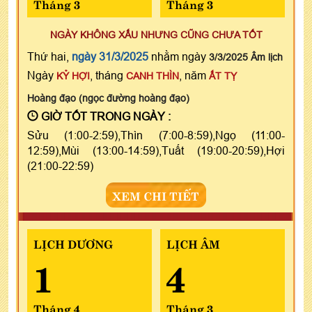
Tháng 3
Tháng 3
NGÀY KHÔNG XẤU NHƯNG CŨNG CHƯA TỐT
Thứ hai,
ngày 31/3/2025
nhằm ngày
3/3/2025 Âm lịch
Ngày
, tháng
, năm
KỶ HỢI
CANH THÌN
ẤT TỴ
Hoàng đạo (ngọc đường hoàng đạo)
GIỜ TỐT TRONG NGÀY :
Sửu (1:00-2:59),Thìn (7:00-8:59),Ngọ (11:00-
12:59),Mùi (13:00-14:59),Tuất (19:00-20:59),Hợi
(21:00-22:59)
XEM CHI TIẾT
LỊCH DƯƠNG
LỊCH ÂM
1
4
Tháng 4
Tháng 3