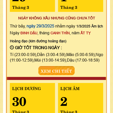
Tháng 3
Tháng 3
NGÀY KHÔNG XẤU NHƯNG CŨNG CHƯA TỐT
Thứ bảy,
ngày 29/3/2025
nhằm ngày
1/3/2025 Âm lịch
Ngày
, tháng
, năm
ĐINH DẬU
CANH THÌN
ẤT TỴ
Hoàng đạo (kim đường hoàng đạo)
GIỜ TỐT TRONG NGÀY :
Tí (23:00-0:59),Dần (3:00-4:59),Mão (5:00-6:59),Ngọ
(11:00-12:59),Mùi (13:00-14:59),Dậu (17:00-18:59)
XEM CHI TIẾT
LỊCH DƯƠNG
LỊCH ÂM
30
2
Tháng 3
Tháng 3