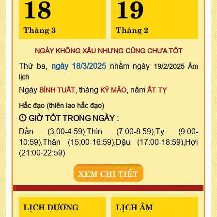
18
19
Tháng 3
Tháng 2
NGÀY KHÔNG XẤU NHƯNG CŨNG CHƯA TỐT
Thứ ba,
ngày 18/3/2025
nhằm ngày
19/2/2025 Âm
lịch
Ngày
, tháng
, năm
BÍNH TUẤT
KỶ MÃO
ẤT TỴ
Hắc đạo (thiên lao hắc đạo)
GIỜ TỐT TRONG NGÀY :
Dần (3:00-4:59),Thìn (7:00-8:59),Tỵ (9:00-
10:59),Thân (15:00-16:59),Dậu (17:00-18:59),Hợi
(21:00-22:59)
XEM CHI TIẾT
LỊCH DƯƠNG
LỊCH ÂM