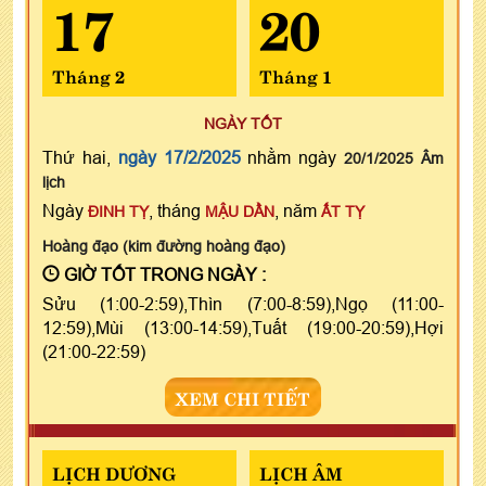
17
20
Tháng 2
Tháng 1
NGÀY TỐT
Thứ hai,
ngày 17/2/2025
nhằm ngày
20/1/2025 Âm
lịch
Ngày
, tháng
, năm
ĐINH TỴ
MẬU DẦN
ẤT TỴ
Hoàng đạo (kim đường hoàng đạo)
GIỜ TỐT TRONG NGÀY :
Sửu (1:00-2:59),Thìn (7:00-8:59),Ngọ (11:00-
12:59),Mùi (13:00-14:59),Tuất (19:00-20:59),Hợi
(21:00-22:59)
XEM CHI TIẾT
LỊCH DƯƠNG
LỊCH ÂM