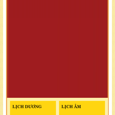
LỊCH DƯƠNG
LỊCH ÂM