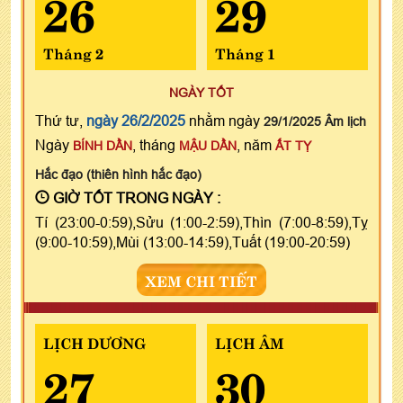
26
29
Tháng 2
Tháng 1
NGÀY TỐT
Thứ tư,
ngày 26/2/2025
nhằm ngày
29/1/2025 Âm lịch
Ngày
, tháng
, năm
BÍNH DẦN
MẬU DẦN
ẤT TỴ
Hắc đạo (thiên hình hắc đạo)
GIỜ TỐT TRONG NGÀY :
Tí (23:00-0:59),Sửu (1:00-2:59),Thìn (7:00-8:59),Tỵ
(9:00-10:59),Mùi (13:00-14:59),Tuất (19:00-20:59)
XEM CHI TIẾT
LỊCH DƯƠNG
LỊCH ÂM
27
30