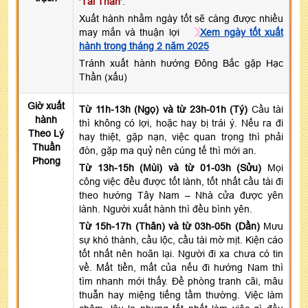
'
Tài Thần
'.
Xuất hành nhằm ngày tốt sẽ càng được nhiều
may mắn và thuận lợi
Xem ngày tốt xuất
hành trong tháng 2 năm 2025
Tránh xuất hành hướng Đông Bắc gặp Hạc
Thần (xấu)
Giờ xuất
Từ 11h-13h (Ngọ) và từ 23h-01h (Tý)
Cầu tài
hành
thì không có lợi, hoặc hay bị trái ý. Nếu ra đi
Theo Lý
hay thiệt, gặp nạn, việc quan trọng thì phải
Thuần
đòn, gặp ma quỷ nên cúng tế thì mới an.
Phong
Từ 13h-15h (Mùi) và từ 01-03h (Sửu)
Mọi
công việc đều được tốt lành, tốt nhất cầu tài đi
theo hướng Tây Nam – Nhà cửa được yên
lành. Người xuất hành thì đều bình yên.
Từ 15h-17h (Thân) và từ 03h-05h (Dần)
Mưu
sự khó thành, cầu lộc, cầu tài mờ mịt. Kiện cáo
tốt nhất nên hoãn lại. Người đi xa chưa có tin
về. Mất tiền, mất của nếu đi hướng Nam thì
tìm nhanh mới thấy. Đề phòng tranh cãi, mâu
thuẫn hay miệng tiếng tầm thường. Việc làm