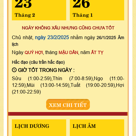
Tháng 2
Tháng 1
NGÀY KHÔNG XẤU NHƯNG CŨNG CHƯA TỐT
Chủ nhật,
ngày 23/2/2025
nhằm ngày
26/1/2025 Âm
lịch
Ngày
, tháng
, năm
QUÝ HỢI
MẬU DẦN
ẤT TỴ
Hắc đạo (câu trần hắc đạo)
GIỜ TỐT TRONG NGÀY :
Sửu (1:00-2:59),Thìn (7:00-8:59),Ngọ (11:00-
12:59),Mùi (13:00-14:59),Tuất (19:00-20:59),Hợi
(21:00-22:59)
XEM CHI TIẾT
LỊCH DƯƠNG
LỊCH ÂM