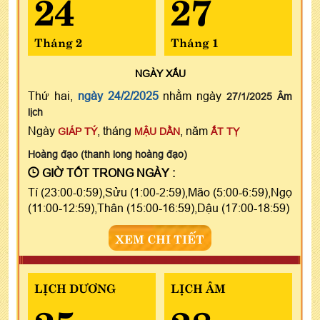
24
27
Tháng 2
Tháng 1
NGÀY
XẤU
Thứ hai,
ngày 24/2/2025
nhằm ngày
27/1/2025 Âm
lịch
Ngày
, tháng
, năm
GIÁP TÝ
MẬU DẦN
ẤT TỴ
Hoàng đạo (thanh long hoàng đạo)
GIỜ TỐT TRONG NGÀY :
Tí (23:00-0:59),Sửu (1:00-2:59),Mão (5:00-6:59),Ngọ
(11:00-12:59),Thân (15:00-16:59),Dậu (17:00-18:59)
XEM CHI TIẾT
LỊCH DƯƠNG
LỊCH ÂM
25
28