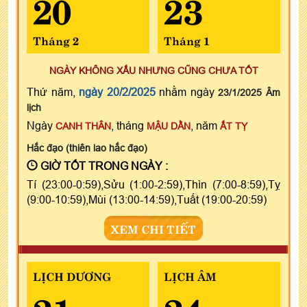
20
23
Tháng 2
Tháng 1
NGÀY KHÔNG XẤU NHƯNG CŨNG CHƯA TỐT
Thứ năm,
ngày 20/2/2025
nhằm ngày
23/1/2025 Âm
lịch
Ngày
, tháng
, năm
CANH THÂN
MẬU DẦN
ẤT TỴ
Hắc đạo (thiên lao hắc đạo)
GIỜ TỐT TRONG NGÀY :
Tí (23:00-0:59),Sửu (1:00-2:59),Thìn (7:00-8:59),Tỵ
(9:00-10:59),Mùi (13:00-14:59),Tuất (19:00-20:59)
XEM CHI TIẾT
LỊCH DƯƠNG
LỊCH ÂM
21
24