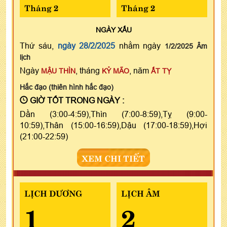
Tháng 2
Tháng 2
NGÀY
XẤU
Thứ sáu,
ngày 28/2/2025
nhằm ngày
1/2/2025 Âm
lịch
Ngày
, tháng
, năm
MẬU THÌN
KỶ MÃO
ẤT TỴ
Hắc đạo (thiên hình hắc đạo)
GIỜ TỐT TRONG NGÀY :
Dần (3:00-4:59),Thìn (7:00-8:59),Tỵ (9:00-
10:59),Thân (15:00-16:59),Dậu (17:00-18:59),Hợi
(21:00-22:59)
XEM CHI TIẾT
LỊCH DƯƠNG
LỊCH ÂM
1
2