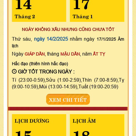
14
17
Tháng 2
Tháng 1
NGÀY KHÔNG XẤU NHƯNG CŨNG CHƯA TỐT
Thứ sáu,
ngày 14/2/2025
nhằm ngày
17/1/2025 Âm
lịch
Ngày
, tháng
, năm
GIÁP DẦN
MẬU DẦN
ẤT TỴ
Hắc đạo (thiên hình hắc đạo)
GIỜ TỐT TRONG NGÀY :
Tí (23:00-0:59),Sửu (1:00-2:59),Thìn (7:00-8:59),Tỵ
(9:00-10:59),Mùi (13:00-14:59),Tuất (19:00-20:59)
XEM CHI TIẾT
LỊCH DƯƠNG
LỊCH ÂM
15
18