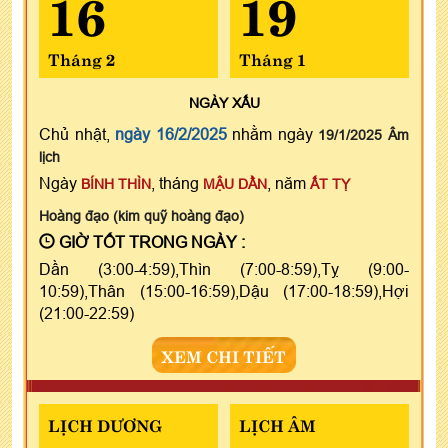
16
19
Tháng 2
Tháng 1
NGÀY
XẤU
Chủ nhật,
ngày 16/2/2025
nhằm ngày
19/1/2025 Âm
lịch
Ngày
, tháng
, năm
BÍNH THÌN
MẬU DẦN
ẤT TỴ
Hoàng đạo (kim quỹ hoàng đạo)
GIỜ TỐT TRONG NGÀY :
Dần (3:00-4:59),Thìn (7:00-8:59),Tỵ (9:00-
10:59),Thân (15:00-16:59),Dậu (17:00-18:59),Hợi
(21:00-22:59)
XEM CHI TIẾT
LỊCH DƯƠNG
LỊCH ÂM