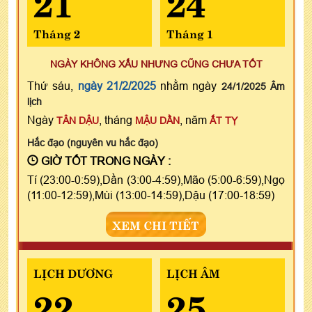
Tháng 2
Tháng 1
NGÀY KHÔNG XẤU NHƯNG CŨNG CHƯA TỐT
Thứ sáu,
ngày 21/2/2025
nhằm ngày
24/1/2025 Âm
lịch
Ngày
, tháng
, năm
TÂN DẬU
MẬU DẦN
ẤT TỴ
Hắc đạo (nguyên vu hắc đạo)
GIỜ TỐT TRONG NGÀY :
Tí (23:00-0:59),Dần (3:00-4:59),Mão (5:00-6:59),Ngọ
(11:00-12:59),Mùi (13:00-14:59),Dậu (17:00-18:59)
XEM CHI TIẾT
LỊCH DƯƠNG
LỊCH ÂM
22
25