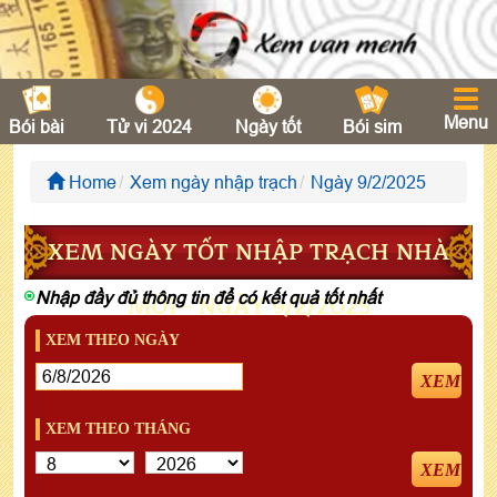
Menu
Bói bài
Tử vi 2024
Ngày tốt
Bói sim
Home
Xem ngày nhập trạch
Ngày 9/2/2025
XEM NGÀY TỐT NHẬP TRẠCH NHÀ
Nhập đầy đủ thông tin để có kết quả tốt nhất
MỚI - NGÀY 9/2/2025
XEM THEO NGÀY
XEM
XEM THEO THÁNG
XEM