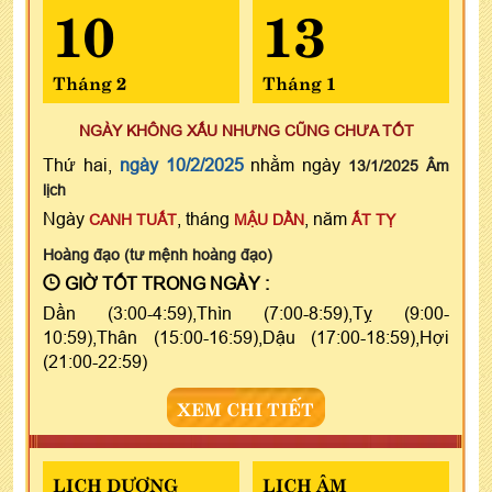
10
13
Tháng 2
Tháng 1
NGÀY KHÔNG XẤU NHƯNG CŨNG CHƯA TỐT
Thứ hai,
ngày 10/2/2025
nhằm ngày
13/1/2025 Âm
lịch
Ngày
, tháng
, năm
CANH TUẤT
MẬU DẦN
ẤT TỴ
Hoàng đạo (tư mệnh hoàng đạo)
GIỜ TỐT TRONG NGÀY :
Dần (3:00-4:59),Thìn (7:00-8:59),Tỵ (9:00-
10:59),Thân (15:00-16:59),Dậu (17:00-18:59),Hợi
(21:00-22:59)
XEM CHI TIẾT
LỊCH DƯƠNG
LỊCH ÂM