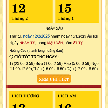
12
15
Tháng 2
Tháng 1
NGÀY
XẤU
Thứ tư,
ngày 12/2/2025
nhằm ngày
15/1/2025 Âm lịch
Ngày
, tháng
, năm
NHÂM TÝ
MẬU DẦN
ẤT TỴ
Hoàng đạo (thanh long hoàng đạo)
GIỜ TỐT TRONG NGÀY :
Tí (23:00-0:59),Sửu (1:00-2:59),Mão (5:00-6:59),Ngọ
(11:00-12:59),Thân (15:00-16:59),Dậu (17:00-18:59)
XEM CHI TIẾT
LỊCH DƯƠNG
LỊCH ÂM
13
16