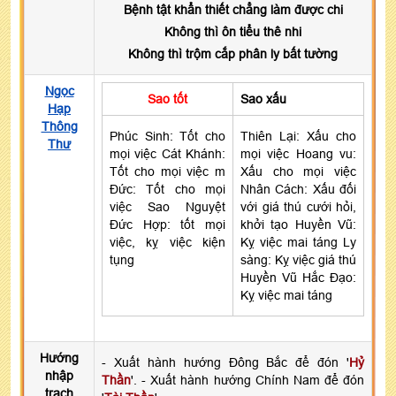
Bệnh tật khẩn thiết chẳng làm được chi
Không thì ôn tiểu thê nhi
Không thì trộm cắp phân ly bất tường
Ngọc
Sao tốt
Sao xấu
Hạp
Thông
Phúc Sinh: Tốt cho
Thiên Lại: Xấu cho
Thư
mọi việc Cát Khánh:
mọi việc Hoang vu:
Tốt cho mọi việc m
Xấu cho mọi việc
Đức: Tốt cho mọi
Nhân Cách: Xấu đối
việc Sao Nguyệt
với giá thú cưới hỏi,
Đức Hợp: tốt mọi
khởi tạo Huyền Vũ:
việc, kỵ việc kiện
Kỵ việc mai táng Ly
tụng
sàng: Kỵ việc giá thú
Huyền Vũ Hắc Đạo:
Kỵ việc mai táng
Hướng
- Xuất hành hướng Đông Bắc để đón '
Hỷ
nhập
Thần
'. - Xuất hành hướng Chính Nam để đón
trạch