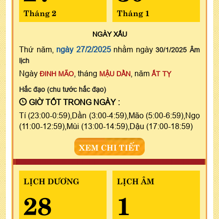
Tháng 2
Tháng 1
NGÀY
XẤU
Thứ năm,
ngày 27/2/2025
nhằm ngày
30/1/2025 Âm
lịch
Ngày
, tháng
, năm
ĐINH MÃO
MẬU DẦN
ẤT TỴ
Hắc đạo (chu tước hắc đạo)
GIỜ TỐT TRONG NGÀY :
Tí (23:00-0:59),Dần (3:00-4:59),Mão (5:00-6:59),Ngọ
(11:00-12:59),Mùi (13:00-14:59),Dậu (17:00-18:59)
XEM CHI TIẾT
LỊCH DƯƠNG
LỊCH ÂM
28
1