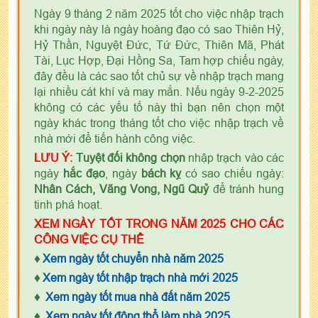
Ngày 9 tháng 2 năm 2025 tốt cho việc nhập trạch
khi ngày này là ngày hoàng đạo có sao Thiên Hỷ,
Hỷ Thần, Nguyệt Đức, Tứ Đức, Thiên Mã, Phát
Tài, Lục Hợp, Đại Hồng Sa, Tam hợp chiếu ngày,
đây đều là các sao tốt chủ sự về nhập trạch mang
lại nhiều cát khí và may mắn. Nếu ngày 9-2-2025
không có các yếu tố này thì bạn nên chọn một
ngày khác trong tháng tốt cho việc nhập trạch về
nhà mới để tiến hành công việc.
LƯU Ý:
Tuyệt đối không chọn
nhập trạch vào các
ngày
hắc đạo
, ngày
bách kỵ
có sao chiếu ngày:
Nhân Cách, Vãng Vong, Ngũ Quỷ
để tránh hung
tinh phá hoạt.
XEM NGÀY TỐT TRONG NĂM 2025 CHO CÁC
CÔNG VIỆC CỤ THỂ
♦
Xem ngày tốt chuyển nhà năm 2025
♦
Xem ngày tốt nhập trạch nhà mới 2025
♦
Xem ngày tốt mua nhà đất năm 2025
♦
Xem ngày tốt động thổ làm nhà 2025