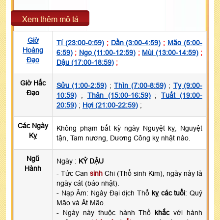
Xem thêm mô tả
Giờ
Tí (23:00-0:59)
;
Dần (3:00-4:59)
;
Mão (5:00-
Hoàng
6:59)
;
Ngọ (11:00-12:59)
;
Mùi (13:00-14:59)
;
Đạo
Dậu (17:00-18:59)
;
Giờ Hắc
Sửu (1:00-2:59)
;
Thìn (7:00-8:59)
;
Tỵ (9:00-
Đạo
10:59)
;
Thân (15:00-16:59)
;
Tuất (19:00-
20:59)
;
Hợi (21:00-22:59)
;
Các Ngày
Không phạm bất kỳ ngày Nguyệt kỵ, Nguyệt
Kỵ
tận, Tam nương, Dương Công kỵ nhật nào.
Ngũ
Ngày :
KỶ DẬU
Hành
- Tức Can
sinh
Chi (Thổ sinh Kim), ngày này là
ngày cát (bảo nhật).
- Nạp Âm: Ngày Đại dịch Thổ
kỵ các tuổi
: Quý
Mão và Ất Mão.
- Ngày này thuộc hành Thổ
khắc
với hành