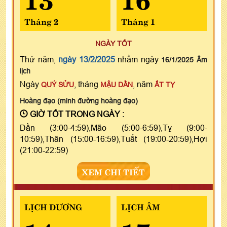
Tháng 2
Tháng 1
NGÀY TỐT
Thứ năm,
ngày 13/2/2025
nhằm ngày
16/1/2025 Âm
lịch
Ngày
, tháng
, năm
QUÝ SỬU
MẬU DẦN
ẤT TỴ
Hoàng đạo (minh đường hoàng đạo)
GIỜ TỐT TRONG NGÀY :
Dần (3:00-4:59),Mão (5:00-6:59),Tỵ (9:00-
10:59),Thân (15:00-16:59),Tuất (19:00-20:59),Hợi
(21:00-22:59)
XEM CHI TIẾT
LỊCH DƯƠNG
LỊCH ÂM