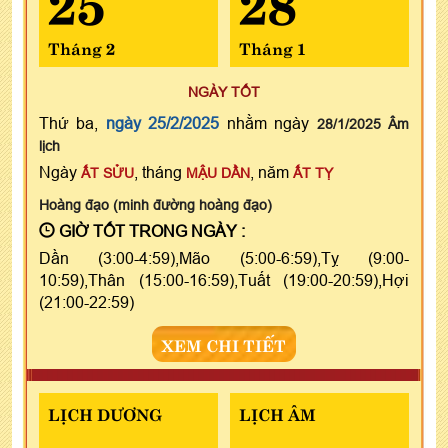
Tháng 2
Tháng 1
NGÀY TỐT
Thứ ba,
ngày 25/2/2025
nhằm ngày
28/1/2025 Âm
lịch
Ngày
, tháng
, năm
ẤT SỬU
MẬU DẦN
ẤT TỴ
Hoàng đạo (minh đường hoàng đạo)
GIỜ TỐT TRONG NGÀY :
Dần (3:00-4:59),Mão (5:00-6:59),Tỵ (9:00-
10:59),Thân (15:00-16:59),Tuất (19:00-20:59),Hợi
(21:00-22:59)
XEM CHI TIẾT
LỊCH DƯƠNG
LỊCH ÂM