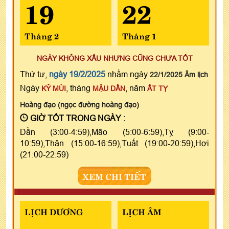
19
22
Tháng 2
Tháng 1
NGÀY KHÔNG XẤU NHƯNG CŨNG CHƯA TỐT
Thứ tư,
ngày 19/2/2025
nhằm ngày
22/1/2025 Âm lịch
Ngày
, tháng
, năm
KỶ MÙI
MẬU DẦN
ẤT TỴ
Hoàng đạo (ngọc đường hoàng đạo)
GIỜ TỐT TRONG NGÀY :
Dần (3:00-4:59),Mão (5:00-6:59),Tỵ (9:00-
10:59),Thân (15:00-16:59),Tuất (19:00-20:59),Hợi
(21:00-22:59)
XEM CHI TIẾT
LỊCH DƯƠNG
LỊCH ÂM