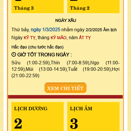
Tháng 3
Tháng 2
NGÀY
XẤU
Thứ bảy,
ngày 1/3/2025
nhằm ngày
2/2/2025 Âm lịch
Ngày
, tháng
, năm
KỶ TỴ
KỶ MÃO
ẤT TỴ
Hắc đạo (chu tước hắc đạo)
GIỜ TỐT TRONG NGÀY :
Sửu (1:00-2:59),Thìn (7:00-8:59),Ngọ (11:00-
12:59),Mùi (13:00-14:59),Tuất (19:00-20:59),Hợi
(21:00-22:59)
XEM CHI TIẾT
LỊCH DƯƠNG
LỊCH ÂM
2
3