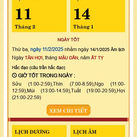
11
14
Tháng 2
Tháng 1
NGÀY TỐT
Thứ ba,
ngày 11/2/2025
nhằm ngày
14/1/2025 Âm lịch
Ngày
, tháng
, năm
TÂN HỢI
MẬU DẦN
ẤT TỴ
Hắc đạo (câu trần hắc đạo)
GIỜ TỐT TRONG NGÀY :
Sửu (1:00-2:59),Thìn (7:00-8:59),Ngọ (11:00-
12:59),Mùi (13:00-14:59),Tuất (19:00-20:59),Hợi
(21:00-22:59)
XEM CHI TIẾT
LỊCH DƯƠNG
LỊCH ÂM