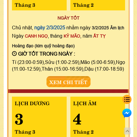
Tháng 3
Tháng 2
NGÀY TỐT
Chủ nhật,
ngày 2/3/2025
nhằm ngày
3/2/2025 Âm lịch
Ngày
, tháng
, năm
CANH NGỌ
KỶ MÃO
ẤT TỴ
Hoàng đạo (kim quỹ hoàng đạo)
GIỜ TỐT TRONG NGÀY :
Tí (23:00-0:59),Sửu (1:00-2:59),Mão (5:00-6:59),Ngọ
(11:00-12:59),Thân (15:00-16:59),Dậu (17:00-18:59)
XEM CHI TIẾT
LỊCH DƯƠNG
LỊCH ÂM
3
4
Tháng 3
Tháng 2