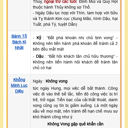
Thủy,
ngoại trừ các tuổi
: Đinh Mùi và Quý Hợi
thuộc hành Thủy không sợ Thổ.
- Ngày Dậu lục hợp với Thìn, tam hợp với Sửu
và Tỵ thành Kim cục (Xung Mão, hình Dậu, hại
Tuất, phá Tý, tuyệt Dần)
Bành Tổ
-
Kỷ
: “Bất phá khoán nhị chủ tịnh vong” -
Bách Kị
Không nên tiến hành phá khoán để tránh cả 2
Nhật
bên đều mất mát
-
Dậu
: “Bất hội khách tân chủ hữu thương” -
Không nên tiến hành hội khách để tránh tân
chủ có hại
Khổng
Ngày :
Không vong
Minh Lục
tức ngày Hung, mọi việc dễ bất thành. Công
Diệu
việc đi vào thế bế tắc, tiến độ công việc bị trì
trệ, trở ngại. Tiền bạc của cải thất thoát, danh
vọng cũng uy tín bị giảm xuống. Là một ngày
xấu về mọi mặt, nên tránh để hạn chế mưu sự
khó thành công như ý.
Không Vong gặp quẻ khẩn cần