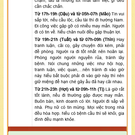
chậm, lâu la nhưng tốt nhất làm việc gì đều
cần chắc chắn.
Từ 17h-19h (Dậu) và từ 05h-07h (Mão)
Tin vui
sắp tới, nếu cầu lộc, cầu tài thì đi hướng Nam.
Đi công việc gặp gỡ có nhiều may mắn. Người
đi có tin về. Nếu chăn nuôi đều gặp thuận lợi.
Từ 19h-21h (Tuất) và từ 07h-09h (Thìn)
Hay
tranh luận, cãi cọ, gây chuyện đói kém, phải
đề phòng. Người ra đi tốt nhất nên hoãn lại.
Phòng người người nguyền rủa, tránh lây
bệnh. Nói chung những việc như hội họp,
tranh luận, việc quan,…nên tránh đi vào giờ
này. Nếu bắt buộc phải đi vào giờ này thì nên
giữ miệng để hạn ché gây ẩu đả hay cãi nhau.
Từ 21h-23h (Hợi) và từ 09h-11h (Tị)
Là giờ rất
tốt lành, nếu đi thường gặp được may mắn.
Buôn bán, kinh doanh có lời. Người đi sắp về
nhà. Phụ nữ có tin mừng. Mọi việc trong nhà
đều hòa hợp. Nếu có bệnh cầu thì sẽ khỏi, gia
đình đều mạnh khỏe.