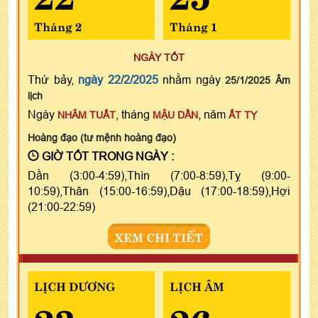
Tháng 2
Tháng 1
NGÀY TỐT
Thứ bảy,
ngày 22/2/2025
nhằm ngày
25/1/2025 Âm
lịch
Ngày
, tháng
, năm
NHÂM TUẤT
MẬU DẦN
ẤT TỴ
Hoàng đạo (tư mệnh hoàng đạo)
GIỜ TỐT TRONG NGÀY :
Dần (3:00-4:59),Thìn (7:00-8:59),Tỵ (9:00-
10:59),Thân (15:00-16:59),Dậu (17:00-18:59),Hợi
(21:00-22:59)
XEM CHI TIẾT
LỊCH DƯƠNG
LỊCH ÂM
23
26