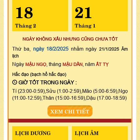
18
21
Tháng 2
Tháng 1
NGÀY KHÔNG XẤU NHƯNG CŨNG CHƯA TỐT
Thứ ba,
ngày 18/2/2025
nhằm ngày
21/1/2025 Âm
lịch
Ngày
, tháng
, năm
MẬU NGỌ
MẬU DẦN
ẤT TỴ
Hắc đạo (bạch hổ hắc đạo)
GIỜ TỐT TRONG NGÀY :
Tí (23:00-0:59),Sửu (1:00-2:59),Mão (5:00-6:59),Ngọ
(11:00-12:59),Thân (15:00-16:59),Dậu (17:00-18:59)
XEM CHI TIẾT
LỊCH DƯƠNG
LỊCH ÂM