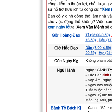
công diễn ra thuận lợi, chất lượng 
sự hỗ trợ hữu ích từ công cụ: "
Xem n
Bạn có ý định động thổ làm nhà và
cho việc động thổ không? Việc xem
xem ngày tốt
tại
Xem Vận Mệnh
sẽ g
Giờ Hoàng Đạo
Tí (23:00-0:59)
16:59)
,
Dậu (17
Giờ Hắc Đạo
Dần (3:00-4:59)
20:59)
;
Hợi (21:
Các Ngày Kỵ
Không phạm bất k
Ngũ Hành
Ngày :
CANH TÝ
- Tức Can
sinh
C
- Nạp Âm: Ngày
- Ngày này thu
Tuất thuộc hành
- Ngày Tý lục h
Mão, hại Mùi, ph
Bành Tổ Bách Kị
-
Canh
: “Bất ki