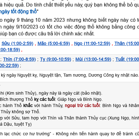
và hiệu quả. Do tính chất thiết yếu này, quý bạn không thể bỏ q
gày tốt động thổ
"
o ngày 9 tháng 10 năm 2023 nhưng không biết ngày này có t
 ngày 9/10/2023 có tốt cho việc động thổ không bằng công 
iúp bạn có được câu trả lời chính xác nhất.
,
Sửu (1:00-2:59)
,
Mão (5:00-6:59)
,
Ngọ (11:00-12:59)
,
Thân (15:00
:00-18:59)
,
;
Thìn (7:00-8:59)
;
Tỵ (9:00-10:59)
;
Mùi (13:00-14:59)
;
Tuất (19:00
00-22:59)
;
ỳ ngày Nguyệt kỵ, Nguyệt tận, Tam nương, Dương Công kỵ nhật nào
hi (Kim sinh Thủy), ngày này là ngày cát (bảo nhật).
 Bích thượng Thổ
kỵ các tuổi
: Giáp Ngọ và Bính Ngọ.
ộc hành Thổ
khắc
với hành Thủy,
ngoại trừ các tuổi
: Bính Ngọ và Nhâ
 Thủy không sợ Thổ.
ợp với Sửu, tam hợp với Thìn và Thân thành Thủy cục (Xung Ngọ, hìn
á Dậu, tuyệt Tỵ)
nh lạc chức cơ hư trướng” - Không nên tiến hành quay tơ để tránh cũ