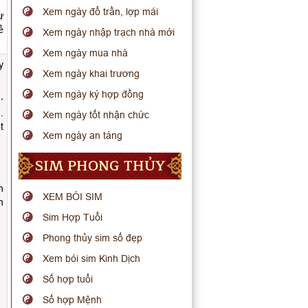
Xem ngày đổ trần, lợp mái
ự
ẻ
Xem ngày nhập trạch nhà mới
Xem ngày mua nhà
y
Xem ngày khai trương
Xem ngày ký hợp đồng
,
.
Xem ngày tốt nhận chức
t
Xem ngày an táng
SIM PHONG THỦY
n
XEM BÓI SIM
n
Sim Hợp Tuổi
Phong thủy sim số đẹp
Xem bói sim Kinh Dịch
Số hợp tuổi
Số hợp Mệnh