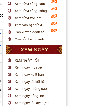
ua
Xem tử vi hàng tuần
Xem tử vi hàng tháng
ốt
Xem tử vi trọn đời
cụ
Xem vận hạn tử vi
Cân xương đoán số
-
Quỷ cốc toán mệnh
-
XEM NGÀY
.
XEM NGÀY TỐT
Xem ngày mua xe
Xem ngày xuất hành
m
Xem ngày tốt kết hôn
Xem ngày hoàng đạo
h
Xem ngày động thổ
i
Xem ngày tốt xây dựng