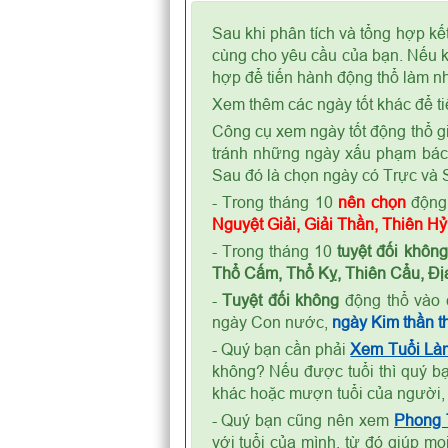
Sau khi phân tích và tổng hợp kế
cùng cho yêu cầu của bạn. Nếu kế
hợp để tiến hành động thổ làm nh
Xem thêm các ngày tốt khác để ti
Công cụ xem ngày tốt động thổ gi
tránh những ngày xấu phạm bá
Sau đó là chọn ngày có Trực và S
- Trong tháng 10
nên chọn
động 
Nguyệt Giải, Giải Thần, Thiên H
- Trong tháng 10
tuyệt đối không
Thổ Cấm, Thổ Kỵ, Thiên Cẩu, Địa
-
Tuyệt đối không
động thổ vào 
ngày Con nước,
ngày Kim thần th
- Quý bạn cần phải
Xem Tuổi Là
không? Nếu được tuổi thì quý bạ
khác hoặc mượn tuổi của người,
- Quý bạn cũng nên xem
Phong
với tuổi của mình, từ đó giúp m