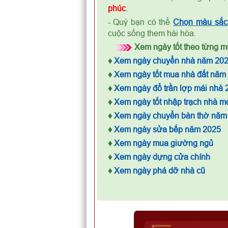
phúc
.
- Quý bạn có thể
Chọn màu sắc 
cuộc sống them hài hòa.
Xem ngày tốt theo từng mụ
♦
Xem ngày chuyển nhà năm 20
♦
Xem ngày tốt mua nhà đất năm
♦
Xem ngày đổ trần lợp mái nhà 
♦
Xem ngày tốt nhập trạch nhà m
♦
Xem ngày chuyển bàn thờ năm
♦
Xem ngày sửa bếp năm 2025
♦
Xem ngày mua giường ngủ
♦
Xem ngày dựng cửa chính
♦
Xem ngày phá dỡ nhà cũ