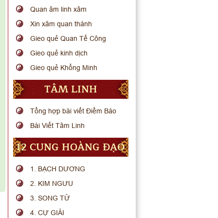
Quan âm linh xâm
Xin xăm quan thánh
Gieo quẻ Quan Tế Công
Gieo quẻ kinh dịch
Gieo quẻ Khổng Minh
TÂM LINH
Tổng hợp bài viết Điềm Báo
Bài Viết Tâm Linh
12 CUNG HOÀNG ĐẠO
1. BẠCH DƯƠNG
2. KIM NGƯU
3. SONG TỬ
4. CỰ GIẢI