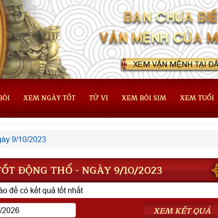
BÓI
XEM NGÀY TỐT
TỬ VI
XEM BÓI SIM
XEM TUỔI
ày 9/10/2023
ỐT ĐỘNG THỔ - NGÀY 9/10/2023
o để có kết quả tốt nhất
XEM KẾT QUẢ