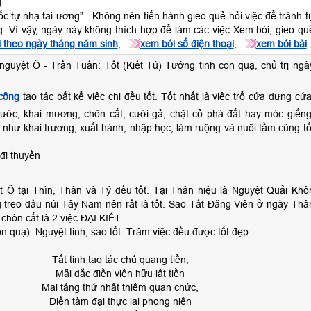
g
ốc tự nhạ tai ương” - Không nên tiến hành gieo quẻ hỏi việc để tránh t
g. Vì vậy, ngày này không thích hợp để làm các việc Xem bói, gieo qu
 theo ngày tháng năm sinh
,
xem bói số điện thoại
,
xem bói bài
nguyệt Ô - Trần Tuấn: Tốt (Kiết Tú) Tướng tinh con quạ, chủ trị ngà
công
tạo tác bất kể việc chi đều tốt. Tốt nhất là việc trổ cửa dựng cửa
nước, khai mương, chôn cất, cưới gả, chặt cỏ phá đất hay móc giếng
như khai trương, xuất hành, nhập học, làm ruộng và nuôi tằm cũng tố
 đi thuyền
t Ô tại Thìn, Thân và Tý đều tốt. Tại Thân hiệu là Nguyệt Quải Khô
g treo đầu núi Tây Nam nên rất là tốt. Sao Tất Đăng Viên ở ngày Thâ
 chôn cất là 2 việc ĐẠI KIẾT.
on quạ): Nguyệt tinh, sao tốt. Trăm việc đều được tốt đẹp.
Tất tinh tạo tác chủ quang tiền,
Mãi dắc điền viên hữu lật tiền
Mai táng thử nhật thiêm quan chức,
Điền tàm đại thực lai phong niên