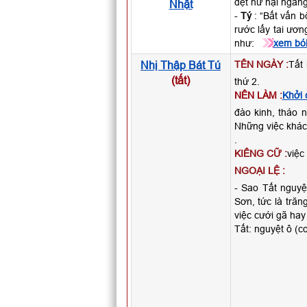
dệt hư hại ngan
Nhật
-
Tý
: “Bất vấn b
rước lấy tai ươn
như:
xem bói
Nhị Thập Bát Tú
TÊN NGÀY :
Tất 
(tất)
thứ 2.
NÊN LÀM :
Khởi 
đào kinh, tháo 
Những việc khác 
.
KIÊNG CỮ :
việc
NGOẠI LỆ :
- Sao Tất nguyệ
Sơn, tức là trăn
việc cưới gã hay
Tất: nguyệt ô (c