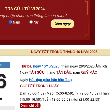
TRA CỨU TỬ VI 2024
òng nhập chính xác thông tin của mình!
Nam
Nữ
NGÀY TỐT TRONG THÁNG 10 NĂM 2023
m
Thứ ba,
ngày 10/10/2023
nhằm ngày
26/8/2023 Âm lịch
Ngày
TÂN SỬU
, tháng
TÂN DẬU
, năm
QUÝ MÃO
6
Ngày
Hắc đạo (câu trần hắc đạo)
GIỜ TỐT TRONG NGÀY :
Dần (3:00-4:59),Mão (5:00-6:59),Tỵ (9:00-10:59),Thân
 8
(15:00-16:59),Tuất (19:00-20:59),Hợi (21:00-22:59)
Xem chi tiết