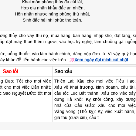
Khai môn phóng thủy đa cát lật,
Hợp gia nhân khẩu đắc an nhiên,
Hôn nhân nhược năng phùng thử nhật,
Sinh đắc hài nhi phúc thọ toàn.
ờng thủy, cho vay, thu nợ, mua hàng, bán hàng, nhập kho, đặt táng, k
lắp đặt máy, thuê thêm người, vào học kỹ nghệ, làm chuồng gà ngỗn
ức, uống thuốc, vào làm hành chính, dâng nộp đơn từ. Vì vậy, quý bạ
ày khác để tiến hành các việc trên
Xem ngày đại minh cát nhật
Sao tốt
Sao xấu
 Đạo: Tốt cho mọi việc
Thiên Lại: Xấu cho mọi việc Tiểu Hao:
t cho mọi việc Dân nhật:
Xấu về khai trương, kinh doanh, cầu tài,
c Sao Nguyệt Đức: tốt mọi
cầu lộc Lục Bất thành: Xấu cho việc xây
dựng Hà khôi: Kỵ khởi công, xây dựng
nhà cửa Cẩu Giảo: Xấu cho mọi việc
Vãng vong (Thổ kỵ): Kỵ việc xuất hành,
giá thú (cưới xin), cầu t