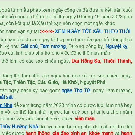
t quả từ nhiều phép xem ngày công cụ đã đưa ra kết luận cuối
t quả công cụ trả ra là Tốt thì ngày 9 tháng 10 năm 2023 phù
à, còn kết quả là Xấu thì bạn nên chọn một ngày khác.
ến hành vạn sự tại
>>>>>
XEM NGÀY TỐT XẤU THEO TUỔI
úp bạn biết được ngày tốt hợp với tuổi của gia chủ, đồng thời
ch kỵ như
Sát chủ
,
Tam nương
, Dương công kỵ,
Nguyệt kỵ
,...
ao cát tinh giúp phù trợ cho việc động thổ may mắn.
thổ làm có các sao chiếu ngày:
Đại Hồng Sa, Thiên Thành,
ỷ
động thổ làm nhà vào ngày hắc đạo có các sao chiếu ngày:
 Tặc, Thiên Tặc, Câu Giảo, Hà Khôi, Nguyệt Phá
.
các ngày bách kỵ bao gồm:
ngày Thọ Tử
, ngày Tam nương,
ất sát
...
m Nhà
để xem trong năm 2023 mình có được tuổi làm nhà hay
n với có thể làm nhà, ngược lại, quý bạn phải lựa chọn năm
 có như vậy việc làm nhà với được
viên mãn
.
 Thủy Hướng Nhà
để lựa chọn hướng nhà đại cát, đại lợi đối
ọi việc được
hanh thông
,
gia đạo bình an
,
khỏe mạnh
và
hạnh