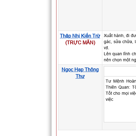
Thập Nhị Kiến Trừ
Xuất hành, đi đư
gác, sửa chữa, 
(TRỰC MÃN)
vịt.
Lên quan lĩnh ch
nên chọn một ng
Ngọc Hạp Thông
Thư
Tư Mệnh Hoàng
Thiên Quan: Tố
Tốt cho mọi việ
việc