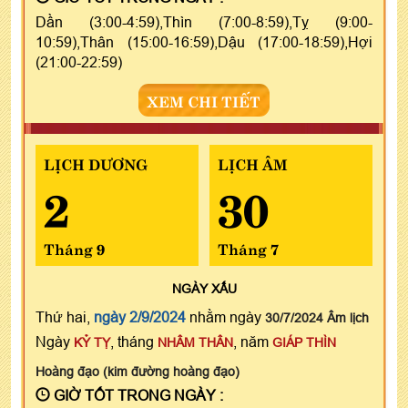
Dần (3:00-4:59),Thìn (7:00-8:59),Tỵ (9:00-
10:59),Thân (15:00-16:59),Dậu (17:00-18:59),Hợi
(21:00-22:59)
XEM CHI TIẾT
LỊCH DƯƠNG
LỊCH ÂM
2
30
Tháng 9
Tháng 7
NGÀY
XẤU
Thứ hai,
ngày 2/9/2024
nhằm ngày
30/7/2024 Âm lịch
Ngày
, tháng
, năm
KỶ TỴ
NHÂM THÂN
GIÁP THÌN
Hoàng đạo (kim đường hoàng đạo)
GIỜ TỐT TRONG NGÀY :