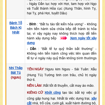
- Ngày Dần lục hợp với Hợi, tam hợp với Ngọ
và Tuất thành Hỏa cục (Xung Thân, hình Tỵ,
hại Tỵ, phá Hợi, tuyệt Dậu)
Bành Tổ
-
Bính
: “Bất tu táo tất kiến hỏa ương” - Không
Bách Kị
nên tiến hành sửa chữa bếp để tránh bị hỏa
Nhật
tai, vì vậy ngày nay không thích hợp để tiến
hành xây dựng bếp
>>>
Xem ngày tốt xây
dựng
-
Dần
: “Bất tế tự quỷ thần bất thường” -
Không nên tiến hành công việc liên quan đến
tế tự vì ngày này quỷ thần không bình thườngs
Nhị Thập
TÊN NGÀY :
Ngưu kim Ngưu - Sái Tuân: Xấu
Bát Tú
(Hung Tú) Tướng tinh con trâu, chủ trị ngày
(ngưu)
thứ 6.
NÊN LÀM :
Rất tốt đi thuyền, cắt may áo mão.
KIÊNG CỮ :
Khởi công
tạo tác bất kỳ việc gì
cũng gặp hung hại. Nhất là việc dựng trại,
xây
cất
nhà, trổ cửa, cưới gã, xuất hành đường bộ,