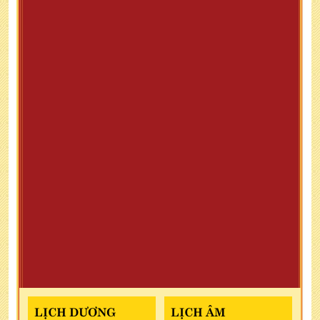
LỊCH DƯƠNG
LỊCH ÂM