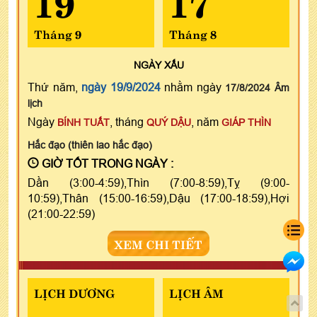
Tháng 9
Tháng 8
NGÀY
XẤU
Thứ năm,
ngày 19/9/2024
nhằm ngày
17/8/2024 Âm
lịch
Ngày
, tháng
, năm
BÍNH TUẤT
QUÝ DẬU
GIÁP THÌN
Hắc đạo (thiên lao hắc đạo)
GIỜ TỐT TRONG NGÀY :
Dần (3:00-4:59),Thìn (7:00-8:59),Tỵ (9:00-
10:59),Thân (15:00-16:59),Dậu (17:00-18:59),Hợi
(21:00-22:59)
XEM CHI TIẾT
LỊCH DƯƠNG
LỊCH ÂM