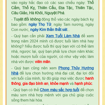
vào ngày hắc đạo có các sao chiếu ngày:
Thổ
Cấm, Thổ Kỵ, Thiên Cẩu, Địa Tặc, Thiên Tặc,
Câu Giảo, Hà Khôi, Nguyệt Phá
.
-
Tuyệt đối không
động thổ vào các ngày bách kỵ
bao gồm:
ngày Thọ Tử
, ngày Tam nương, ngày
Con nước,
ngày Kim thần thất sát
...
- Quý bạn cần phải
Xem Tuổi Làm Nhà
để xem
trong năm 2024 mình có được tuổi làm nhà hay
không? Nếu được tuổi thì quý bạn với có thể làm
nhà, ngược lại, quý bạn phải lựa chọn năm khác
hoặc mượn tuổi của người, có như vậy việc làm
nhà với được
viên mãn
.
- Quý bạn cũng nên xem
Phong Thủy Hướng
Nhà
để lựa chọn hướng nhà đại cát, đại lợi đối
với tuổi của mình, từ đó giúp mọi việc được
hanh
thông
,
gia đạo bình an
,
khỏe mạnh
và
hạnh phúc
.
- Quý bạn có thể
Chọn màu sắc hợp tuổi
để chọn
màu sơn nhà hợp mệnh với gia chủ giúp cuộc
sống them hài hòa.