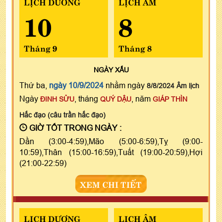
LỊCH DƯƠNG
LỊCH ÂM
10
8
Tháng 9
Tháng 8
NGÀY
XẤU
Thứ ba,
ngày 10/9/2024
nhằm ngày
8/8/2024 Âm lịch
Ngày
, tháng
, năm
ĐINH SỬU
QUÝ DẬU
GIÁP THÌN
Hắc đạo (câu trần hắc đạo)
GIỜ TỐT TRONG NGÀY :
Dần (3:00-4:59),Mão (5:00-6:59),Tỵ (9:00-
10:59),Thân (15:00-16:59),Tuất (19:00-20:59),Hợi
(21:00-22:59)
XEM CHI TIẾT
LỊCH DƯƠNG
LỊCH ÂM