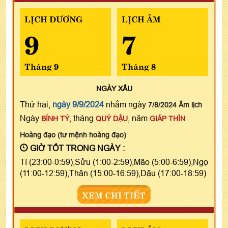
LỊCH DƯƠNG
LỊCH ÂM
9
7
Tháng 9
Tháng 8
NGÀY
XẤU
Thứ hai,
ngày 9/9/2024
nhằm ngày
7/8/2024 Âm lịch
Ngày
, tháng
, năm
BÍNH TÝ
QUÝ DẬU
GIÁP THÌN
Hoàng đạo (tư mệnh hoàng đạo)
GIỜ TỐT TRONG NGÀY :
Tí (23:00-0:59),Sửu (1:00-2:59),Mão (5:00-6:59),Ngọ
(11:00-12:59),Thân (15:00-16:59),Dậu (17:00-18:59)
XEM CHI TIẾT