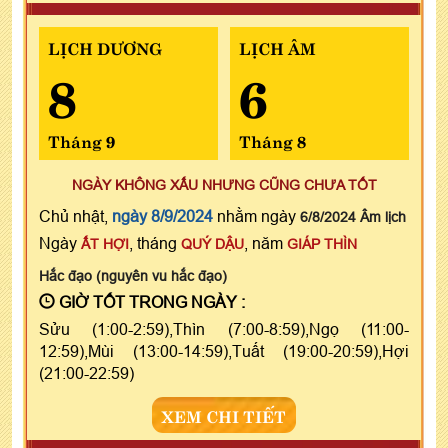
LỊCH DƯƠNG
LỊCH ÂM
8
6
Tháng 9
Tháng 8
NGÀY KHÔNG XẤU NHƯNG CŨNG CHƯA TỐT
Chủ nhật,
ngày 8/9/2024
nhằm ngày
6/8/2024 Âm lịch
Ngày
, tháng
, năm
ẤT HỢI
QUÝ DẬU
GIÁP THÌN
Hắc đạo (nguyên vu hắc đạo)
GIỜ TỐT TRONG NGÀY :
Sửu (1:00-2:59),Thìn (7:00-8:59),Ngọ (11:00-
12:59),Mùi (13:00-14:59),Tuất (19:00-20:59),Hợi
(21:00-22:59)
XEM CHI TIẾT