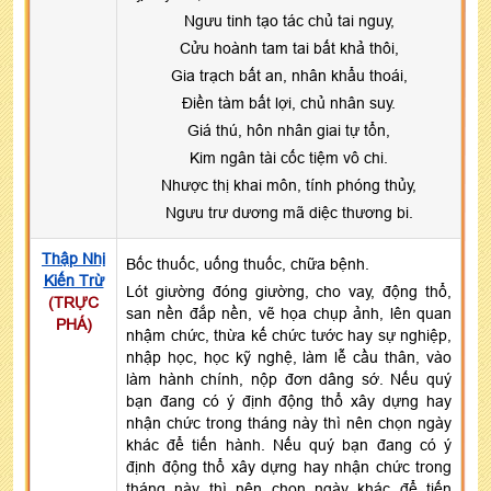
Ngưu tinh tạo tác chủ tai nguy,
Cửu hoành tam tai bất khả thôi,
Gia trạch bất an, nhân khẩu thoái,
Điền tàm bất lợi, chủ nhân suy.
Giá thú, hôn nhân giai tự tổn,
Kim ngân tài cốc tiệm vô chi.
Nhược thị khai môn, tính phóng thủy,
Ngưu trư dương mã diệc thương bi.
Thập Nhị
Bốc thuốc, uống thuốc, chữa bệnh.
Kiến Trừ
Lót giường đóng giường, cho vay, động thổ,
(TRỰC
san nền đắp nền, vẽ họa chụp ảnh, lên quan
PHÁ)
nhậm chức, thừa kế chức tước hay sự nghiệp,
nhập học, học kỹ nghệ, làm lễ cầu thân, vào
làm hành chính, nộp đơn dâng sớ. Nếu quý
bạn đang có ý định động thổ xây dựng hay
nhận chức trong tháng này thì nên chọn ngày
khác để tiến hành. Nếu quý bạn đang có ý
định động thổ xây dựng hay nhận chức trong
tháng này thì nên chọn ngày khác để tiến