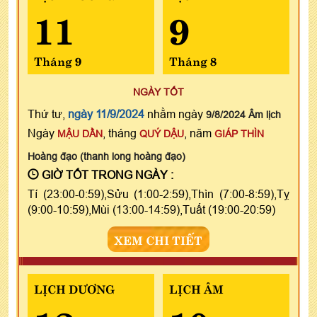
11
9
Tháng 9
Tháng 8
NGÀY TỐT
Thứ tư,
ngày 11/9/2024
nhằm ngày
9/8/2024 Âm lịch
Ngày
, tháng
, năm
MẬU DẦN
QUÝ DẬU
GIÁP THÌN
Hoàng đạo (thanh long hoàng đạo)
GIỜ TỐT TRONG NGÀY :
Tí (23:00-0:59),Sửu (1:00-2:59),Thìn (7:00-8:59),Tỵ
(9:00-10:59),Mùi (13:00-14:59),Tuất (19:00-20:59)
XEM CHI TIẾT
LỊCH DƯƠNG
LỊCH ÂM