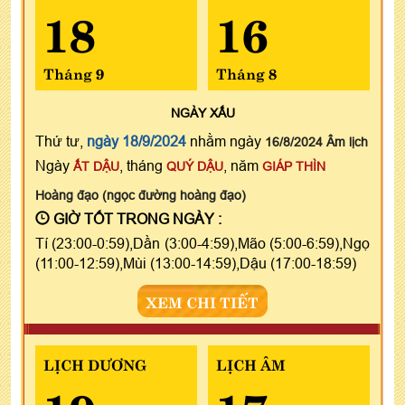
18
16
Tháng 9
Tháng 8
NGÀY
XẤU
Thứ tư,
ngày 18/9/2024
nhằm ngày
16/8/2024 Âm lịch
Ngày
, tháng
, năm
ẤT DẬU
QUÝ DẬU
GIÁP THÌN
Hoàng đạo (ngọc đường hoàng đạo)
GIỜ TỐT TRONG NGÀY :
Tí (23:00-0:59),Dần (3:00-4:59),Mão (5:00-6:59),Ngọ
(11:00-12:59),Mùi (13:00-14:59),Dậu (17:00-18:59)
XEM CHI TIẾT
LỊCH DƯƠNG
LỊCH ÂM
19
17