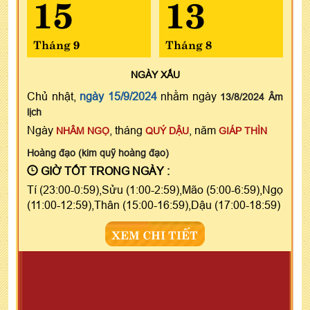
15
13
Tháng 9
Tháng 8
NGÀY
XẤU
Chủ nhật,
ngày 15/9/2024
nhằm ngày
13/8/2024 Âm
lịch
Ngày
, tháng
, năm
NHÂM NGỌ
QUÝ DẬU
GIÁP THÌN
Hoàng đạo (kim quỹ hoàng đạo)
GIỜ TỐT TRONG NGÀY :
Tí (23:00-0:59),Sửu (1:00-2:59),Mão (5:00-6:59),Ngọ
(11:00-12:59),Thân (15:00-16:59),Dậu (17:00-18:59)
XEM CHI TIẾT