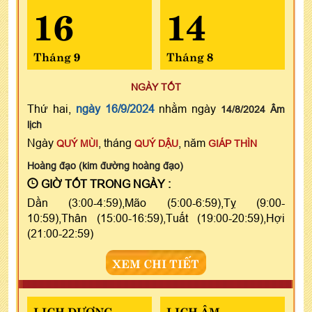
16
14
Tháng 9
Tháng 8
NGÀY TỐT
Thứ hai,
ngày 16/9/2024
nhằm ngày
14/8/2024 Âm
lịch
Ngày
, tháng
, năm
QUÝ MÙI
QUÝ DẬU
GIÁP THÌN
Hoàng đạo (kim đường hoàng đạo)
GIỜ TỐT TRONG NGÀY :
Dần (3:00-4:59),Mão (5:00-6:59),Tỵ (9:00-
10:59),Thân (15:00-16:59),Tuất (19:00-20:59),Hợi
(21:00-22:59)
XEM CHI TIẾT
LỊCH DƯƠNG
LỊCH ÂM