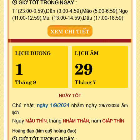
GIỜ TỐT TRONG NGÀY :
Tí (23:00-0:59),Dần (3:00-4:59),Mão (5:00-6:59),Ngọ
(11:00-12:59),Mùi (13:00-14:59),Dậu (17:00-18:59)
XEM CHI TIẾT
LỊCH DƯƠNG
LỊCH ÂM
1
29
Tháng 9
Tháng 7
NGÀY TỐT
Chủ nhật,
ngày 1/9/2024
nhằm ngày
29/7/2024 Âm
lịch
Ngày
, tháng
, năm
MẬU THÌN
NHÂM THÂN
GIÁP THÌN
Hoàng đạo (kim quỹ hoàng đạo)
GIỜ TỐT TRONG NGÀY :