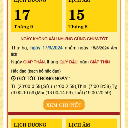
17
15
Tháng 9
Tháng 8
NGÀY KHÔNG XẤU NHƯNG CŨNG CHƯA TỐT
Thứ ba,
ngày 17/9/2024
nhằm ngày
15/8/2024 Âm
lịch
Ngày
, tháng
, năm
GIÁP THÂN
QUÝ DẬU
GIÁP THÌN
Hắc đạo (bạch hổ hắc đạo)
GIỜ TỐT TRONG NGÀY :
Tí (23:00-0:59),Sửu (1:00-2:59),Thìn (7:00-8:59),Tỵ
(9:00-10:59),Mùi (13:00-14:59),Tuất (19:00-20:59)
XEM CHI TIẾT
LỊCH DƯƠNG
LỊCH ÂM