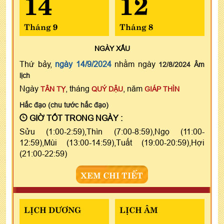
14
12
Tháng 9
Tháng 8
NGÀY
XẤU
Thứ bảy,
ngày 14/9/2024
nhằm ngày
12/8/2024 Âm
lịch
Ngày
, tháng
, năm
TÂN TỴ
QUÝ DẬU
GIÁP THÌN
Hắc đạo (chu tước hắc đạo)
GIỜ TỐT TRONG NGÀY :
Sửu (1:00-2:59),Thìn (7:00-8:59),Ngọ (11:00-
12:59),Mùi (13:00-14:59),Tuất (19:00-20:59),Hợi
(21:00-22:59)
XEM CHI TIẾT
LỊCH DƯƠNG
LỊCH ÂM