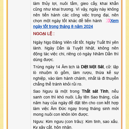
làm thủy lợi, nuôi tằm, gieo cấy, khai khẩn
cũng như khai trương. Vì vậy, ngày này không
nên tiến hành các công việc trọng đại, nên
chọn một ngày tốt khác để tiến hành
Xem
ngày tốt trong tháng 8 năm 2024
NGOẠI LỆ :
Ngày Ngọ Đăng Viên rất tốt. Ngày Tuất thì yên
lành. Ngày Dần là Tuyệt Nhật, không nên
động tác việc chi, riêng có ngày Nhâm Dần thì
dùng được.
Trúng ngày 14 Âm lịch là
Diệt Một Sát
, cữ: lập
lò nhuộm lò gốm, làm rượu, thừa kế sự
nghiệp, vào làm hành chánh, nhất là đi thuyền
chẳng thể tránh khỏi rủi ro.
Sao Ngưu là một trong
Thất sát Tinh
, nếu
sanh con thì khó nuôi. Lấy tên Sao tháng, của
năm hay của ngày để đặt tên cho con kết hợp
làm việc Âm Đức ngay trong tháng sinh mới
mong nuôi con khôn lớn được.
Ngưu: Kim ngưu (con trâu): Kim tinh, sao xấu.
Kỵ xây cất, hôn nhân.