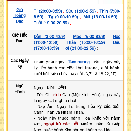
Giờ
Tí (23:00-0:59)
,
Sửu (1:00-2:59)
,
Thìn (7:00-
Hoàng
8:59)
,
Tỵ (9:00-10:59)
,
Mùi (13:00-14:59)
,
Đạo
Tuất (19:00-20:59)
,
Giờ Hắc
Dần (3:00-4:59)
;
Mão (5:00-6:59)
;
Ngọ
Đạo
(11:00-12:59)
;
Thân (15:00-16:59)
;
Dậu
(17:00-18:59)
;
Hợi (21:00-22:59)
;
Các Ngày
Phạm phải ngày :
Tam nương
: xấu, ngày này
Kỵ
kỵ tiến hành các việc khai trương, xuất hành,
cưới hỏi, sửa chữa hay cất (3,7,13,18,22,27)
Ngũ
Ngày :
BÍNH DẦN
Hành
- Tức Chi
sinh
Can (Mộc sinh Hỏa), ngày này
là ngày cát (nghĩa nhật).
- Nạp Âm: Ngày Lô trung Hỏa
kỵ các tuổi
:
Canh Thân và Nhâm Thân.
- Ngày này thuộc hành Hỏa
khắc
với hành
Kim,
ngoại trừ các tuổi
: Nhâm Thân và Giáp
Ngọ thuộc hành Kim nhưng không sợ Hỏa.