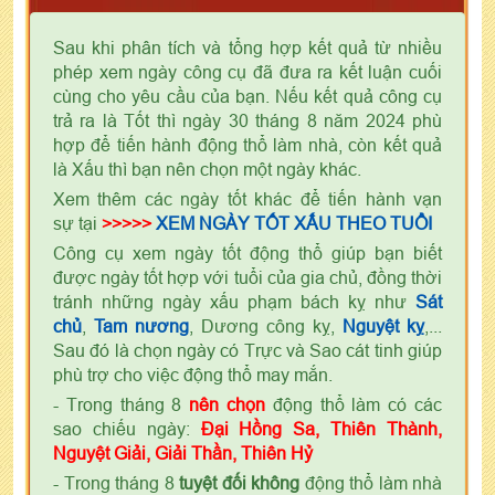
Sau khi phân tích và tổng hợp kết quả từ nhiều
phép xem ngày công cụ đã đưa ra kết luận cuối
cùng cho yêu cầu của bạn. Nếu kết quả công cụ
trả ra là Tốt thì ngày 30 tháng 8 năm 2024 phù
hợp để tiến hành động thổ làm nhà, còn kết quả
là Xấu thì bạn nên chọn một ngày khác.
Xem thêm các ngày tốt khác để tiến hành vạn
sự tại
>>>>>
XEM NGÀY TỐT XẤU THEO TUỔI
Công cụ xem ngày tốt động thổ giúp bạn biết
được ngày tốt hợp với tuổi của gia chủ, đồng thời
tránh những ngày xấu phạm bách kỵ như
Sát
chủ
,
Tam nương
, Dương công kỵ,
Nguyệt kỵ
,...
Sau đó là chọn ngày có Trực và Sao cát tinh giúp
phù trợ cho việc động thổ may mắn.
- Trong tháng 8
nên chọn
động thổ làm có các
sao chiếu ngày:
Đại Hồng Sa, Thiên Thành,
Nguyệt Giải, Giải Thần, Thiên Hỷ
- Trong tháng 8
tuyệt đối không
động thổ làm nhà