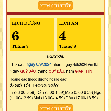
XEM CHI TIẾT
LỊCH DƯƠNG
LỊCH ÂM
6
4
Tháng 9
Tháng 8
NGÀY
XẤU
Thứ sáu,
ngày 6/9/2024
nhằm ngày
4/8/2024 Âm lịch
Ngày
, tháng
, năm
QUÝ DẬU
QUÝ DẬU
GIÁP THÌN
Hoàng đạo (ngọc đường hoàng đạo)
GIỜ TỐT TRONG NGÀY :
Tí (23:00-0:59),Dần (3:00-4:59),Mão (5:00-6:59),Ngọ
(11:00-12:59),Mùi (13:00-14:59),Dậu (17:00-18:59)
XEM CHI TIẾT