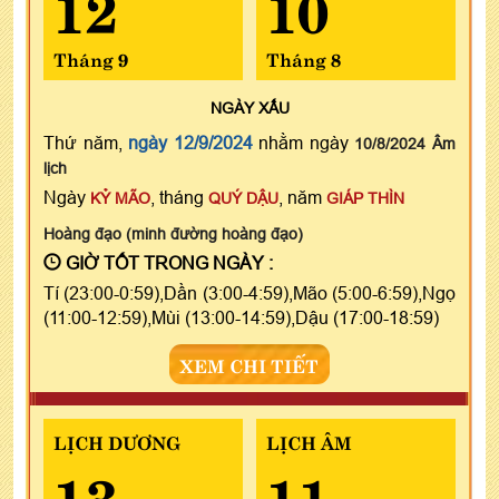
12
10
Tháng 9
Tháng 8
NGÀY
XẤU
Thứ năm,
ngày 12/9/2024
nhằm ngày
10/8/2024 Âm
lịch
Ngày
, tháng
, năm
KỶ MÃO
QUÝ DẬU
GIÁP THÌN
Hoàng đạo (minh đường hoàng đạo)
GIỜ TỐT TRONG NGÀY :
Tí (23:00-0:59),Dần (3:00-4:59),Mão (5:00-6:59),Ngọ
(11:00-12:59),Mùi (13:00-14:59),Dậu (17:00-18:59)
XEM CHI TIẾT
LỊCH DƯƠNG
LỊCH ÂM
13
11