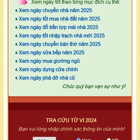
Xem ngày tốt theo từng mục đích cụ thể:
♦
Xem ngày chuyển nhà năm 2025
♦
Xem ngày tốt mua nhà đất năm 2025
♦
Xem ngày đổ trần lợp mái nhà 2025
♦
Xem ngày tốt nhập trạch nhà mới 2025
♦
Xem ngày chuyển bàn thờ năm 2025
♦
Xem ngày sửa bếp năm 2025
♦
Xem ngày mua giường ngủ
♦
Xem ngày dựng cửa chính
♦
Xem ngày phá dỡ nhà cũ
Chúc quý bạn vạn sự như ý!
TRA CỨU TỬ VI 2024
Bạn vui lòng nhập chính xác thông tin của mình!