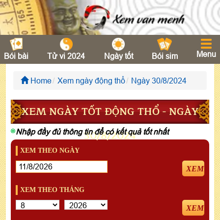
Menu
Bói bài
Tử vi 2024
Ngày tốt
Bói sim
Home
Xem ngày động thổ
Ngày 30/8/2024
XEM NGÀY TỐT ĐỘNG THỔ - NGÀY
Nhập đầy đủ thông tin để có kết quả tốt nhất
30/8/2024
XEM THEO NGÀY
XEM
XEM THEO THÁNG
XEM