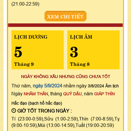
(21:00-22:59)
XEM CHI TIẾT
LỊCH DƯƠNG
LỊCH ÂM
5
3
Tháng 9
Tháng 8
NGÀY KHÔNG XẤU NHƯNG CŨNG CHƯA TỐT
Thứ năm,
ngày 5/9/2024
nhằm ngày
3/8/2024 Âm lịch
Ngày
, tháng
, năm
NHÂM THÂN
QUÝ DẬU
GIÁP THÌN
Hắc đạo (bạch hổ hắc đạo)
GIỜ TỐT TRONG NGÀY :
Tí (23:00-0:59),Sửu (1:00-2:59),Thìn (7:00-8:59),Tỵ
(9:00-10:59),Mùi (13:00-14:59),Tuất (19:00-20:59)