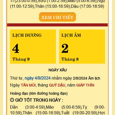
Tí (23:00-0:59),Sửu (1:00-2:59),Mão (5:00-6:59),Ngọ
(11:00-12:59),Thân (15:00-16:59),Dậu (17:00-18:59)
XEM CHI TIẾT
LỊCH DƯƠNG
LỊCH ÂM
4
2
Tháng 9
Tháng 8
NGÀY
XẤU
Thứ tư,
ngày 4/9/2024
nhằm ngày
2/8/2024 Âm lịch
Ngày
, tháng
, năm
TÂN MÙI
QUÝ DẬU
GIÁP THÌN
Hoàng đạo (kim đường hoàng đạo)
GIỜ TỐT TRONG NGÀY :
Dần (3:00-4:59),Mão (5:00-6:59),Tỵ (9:00-
10:59),Thân (15:00-16:59),Tuất (19:00-20:59),Hợi