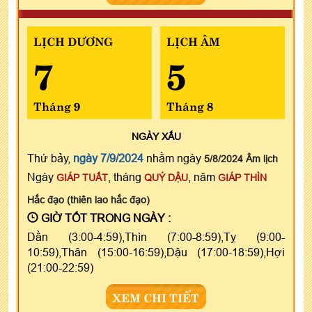
LỊCH DƯƠNG
LỊCH ÂM
7
5
Tháng 9
Tháng 8
NGÀY
XẤU
Thứ bảy,
ngày 7/9/2024
nhằm ngày
5/8/2024 Âm lịch
Ngày
, tháng
, năm
GIÁP TUẤT
QUÝ DẬU
GIÁP THÌN
Hắc đạo (thiên lao hắc đạo)
GIỜ TỐT TRONG NGÀY :
Dần (3:00-4:59),Thìn (7:00-8:59),Tỵ (9:00-
10:59),Thân (15:00-16:59),Dậu (17:00-18:59),Hợi
(21:00-22:59)
XEM CHI TIẾT