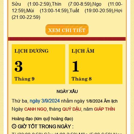
Sửu (1:00-2:59),Thìn (7:00-8:59),Ngọ (11:00-
12:59),Mùi (13:00-14:59),Tuất (19:00-20:59),Hợi
(21:00-22:59)
XEM CHI TIẾT
LỊCH DƯƠNG
LỊCH ÂM
3
1
Tháng 9
Tháng 8
NGÀY
XẤU
Thứ ba,
ngày 3/9/2024
nhằm ngày
1/8/2024 Âm lịch
Ngày
, tháng
, năm
CANH NGỌ
QUÝ DẬU
GIÁP THÌN
Hoàng đạo (kim quỹ hoàng đạo)
GIỜ TỐT TRONG NGÀY :