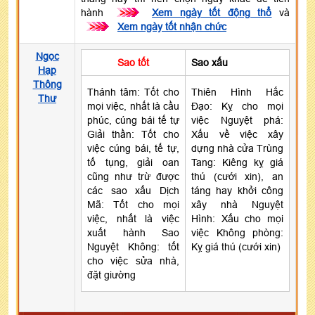
hành
>>>
Xem ngày tốt động thổ
và
>>>
Xem ngày tốt nhận chức
Ngọc
Sao tốt
Sao xấu
Hạp
Thông
Thánh tâm: Tốt cho
Thiên Hình Hắc
Thư
mọi việc, nhất là cầu
Đạo: Kỵ cho mọi
phúc, cúng bái tế tự
việc Nguyệt phá:
Giải thần: Tốt cho
Xấu về việc xây
việc cúng bái, tế tự,
dựng nhà cửa Trùng
tố tụng, giải oan
Tang: Kiêng kỵ giá
cũng như trừ được
thú (cưới xin), an
các sao xấu Dịch
táng hay khởi công
Mã: Tốt cho mọi
xây nhà Nguyệt
việc, nhất là việc
Hình: Xấu cho mọi
xuất hành Sao
việc Không phòng:
Nguyệt Không: tốt
Kỵ giá thú (cưới xin)
cho việc sửa nhà,
đặt giường