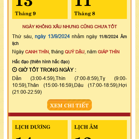
Tháng 9
Tháng 8
NGÀY KHÔNG XẤU NHƯNG CŨNG CHƯA TỐT
Thứ sáu,
ngày 13/9/2024
nhằm ngày
11/8/2024 Âm
lịch
Ngày
, tháng
, năm
CANH THÌN
QUÝ DẬU
GIÁP THÌN
Hắc đạo (thiên hình hắc đạo)
GIỜ TỐT TRONG NGÀY :
Dần (3:00-4:59),Thìn (7:00-8:59),Tỵ (9:00-
10:59),Thân (15:00-16:59),Dậu (17:00-18:59),Hợi
(21:00-22:59)
XEM CHI TIẾT
LỊCH DƯƠNG
LỊCH ÂM